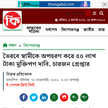
[gtranslate]
রবিবার, ৯ আগস্ট ২০২৬, ২৪ শ্রাবণ ১৪৩৩
আজকের
সর্বশেষ
কিশোরগঞ্জ
জাতীয়
রাজন
পত্রিকা
প্রচ্ছদ
কিশোরগঞ্জ
ভৈরবে স্বামীকে অপহরণ করে ৫০ লাখ
টাকা মুক্তিপণ দাবি, চারজন গ্রেপ্তার
নিজস্ব প্রতিবেদক
প্রকাশিত: রবিবার, ২২ ফেব্রুয়ারি, ২০২৬, ৬:৫৭ অপরাহ্ণ
ই-পেপার প্রিন্ট ভিউ
অ-
অ+