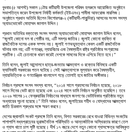
বুধবার (৫ আগস্ট) সকাল ১১টায় কটিয়াদী উপজেলা পরিষদ হলরুমে আয়োজিত অনুষ্ঠানে
সভাপতিত্ব করেন উপজেলা নির্বাহী কর্মকর্তা (ইউএনও) শামীমা আফরোজ মারলিজ।
অনুষ্ঠানে প্রধান অতিথি ছিলেন কিশোরগঞ্জ-২ (কটিয়াদী-পাকুন্দিয়া) আসনের সংসদ সদস্য
অ্যাডভোকেট মোহাম্মদ জালাল উদ্দিন।
প্রধান অতিথির বক্তব্যে সংসদ সদস্য অ্যাডভোকেট মোহাম্মদ জালাল উদ্দিন বলেন,
“জুলাই কোনো দল বা গোষ্ঠীর নয়, এটি সমগ্র জাতির। জুলাই কোনো ব্যক্তি বা
রাজনৈতিক দলের একক সম্পদ নয়। জুলাই গণঅভ্যুত্থান কেবল একটি রাজনৈতিক
ঘটনার নাম নয়; এটি গণতন্ত্র, ন্যায়বিচার এবং বৈষম্যহীন রাষ্ট্র প্রতিষ্ঠার সংগ্রামের
প্রতীক। এই চেতনাকে ধারণ করেই দেশকে সামনের দিকে এগিয়ে নিতে হবে।”
তিনি বলেন, জুলাই আন্দোলনে ছাত্র-জনতার আত্মত্যাগ ও রক্তের বিনিময়ে একটি
ফ্যাসিবাদী সরকারের পতন ঘটেছে। সেই আত্মত্যাগকে মূল্যায়ন করে বৈষম্যহীন,
ন্যায়ভিত্তিক ও গণতান্ত্রিক বাংলাদেশ গড়ে তোলাই হবে জাতির অঙ্গীকার।
নির্বাচন প্রসঙ্গে সংসদ সদস্য বলেন, “২০১৪ সালে প্রহসনের নির্বাচন হয়েছে, ২০১৮
সালে দিনের ভোট রাতে হয়েছে এবং ২০২৪ সালে ডামি নির্বাচন অনুষ্ঠিত হয়েছিল। তবে
২০২৬ সালের ১২ ফেব্রুয়ারির নির্বাচনের মাধ্যমে জনগণের ভোটাধিকার প্রতিষ্ঠার নতুন
অধ্যায়ের সূচনা হয়েছে।” তিনি আরও বলেন, জুলাইয়ের শহীদ ও যোদ্ধাদের আত্মত্যাগ
জাতি চিরকাল শ্রদ্ধার সঙ্গে স্মরণ করবে।
দেশের জ্বালানি সংকট প্রসঙ্গে তিনি বলেন, বিগত সরকারের রেখে যাওয়া বিভিন্ন সংকটের
পাশাপাশি মধ্যপ্রাচ্যের ভূরাজনৈতিক পরিস্থিতি ও আন্তর্জাতিক অস্থিরতার কারণে তেল
ও গ্যাস খাতে চাপ সৃষ্টি হয়েছে। দীর্ঘ ১৭ বছরে দেশে নতুন কোনো গ্যাসক্ষেত্র আবিষ্কৃত