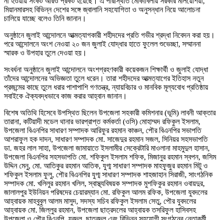
না হওয়ায় সংকট আরও প্রকট হয়েছে। এ পরিস্থিতি মোকাবিলায় সরকার মালয়েশিয়া,
মিয়ানমারসহ বিভিন্ন দেশের সঙ্গে জ্বালানি সহযোগিতা ও অনুসন্ধান নিয়ে আলোচনা
চালিয়ে যাচ্ছে বলেও তিনি জানান।
অনুষ্ঠানে জুলাই আন্দোলনে আত্মত্যাগকারী শহীদদের প্রতি গভীর শ্রদ্ধা নিবেদন করা হয়।
পরে আন্দোলনে অংশ নেওয়া ২০ জন জুলাই যোদ্ধার হাতে ফুলেল শুভেচ্ছা, সম্মাননা
স্মারক ও উপহার তুলে দেওয়া হয়।
সংবর্ধনা অনুষ্ঠানে জুলাই আন্দোলনে অংশগ্রহণকারী কয়েকজন শিক্ষার্থী ও জুলাই যোদ্ধা
তাঁদের আন্দোলনের অভিজ্ঞতা তুলে ধরেন। তারা শহীদদের আত্মত্যাগের ইতিহাস নতুন
প্রজন্মের কাছে তুলে ধরার পাশাপাশি গণতন্ত্র, ন্যায়বিচার ও মানবিক মূল্যবোধ প্রতিষ্ঠায়
সবাইকে ঐক্যবদ্ধভাবে কাজ করার আহ্বান জানান।
বিশেষ অতিথি হিসেবে উপস্থিত ছিলেন উপজেলা সহকারী কমিশনার (ভূমি) লাবনী আক্তার
তারানা, কটিয়াদী মডেল থানার ভারপ্রাপ্ত কর্মকর্তা (ওসি) মোহাম্মদ রফিকুল ইসলাম,
উপজেলা বিএনপির সাধারণ সম্পাদক আরিফুর রহমান কাঞ্চন, পৌর বিএনপির সভাপতি
আশরাফুল হক দাদন, সাধারণ সম্পাদক মো. সাজেদুর রহমান সজল, সিনিয়র সহসভাপতি
ডা. জহর লাল সাহা, উপজেলা জামায়াতে ইসলামীর সেক্রেটারি মাওলানা মাহমুদুল হাসান,
উপজেলা বিএনপির সহসভাপতি মো. শফিকুল ইসলাম শফিক, মিজানুর রহমান স্বপন, জসিম
উদ্দিন মেনু, মো. আতিকুর রহমান আতিক, যুগ্ম সাধারণ সম্পাদক মাহফুজুর রহমান মিটু ও
শফিকুল ইসলাম ফুলু, পৌর বিএনপির যুগ্ম সাধারণ সম্পাদক শাহজাহান সিরাজী, সাংগঠনিক
সম্পাদক মো. খলিলুর রহমান খলিল, স্বাস্থ্যবিষয়ক সম্পাদক মুশফিকুর রহমান ওবায়দুর,
জালালপুর ইউনিয়ন পরিষদের চেয়ারম্যান মো. রফিকুল আলম রফিক, উপজেলা যুবদলের
আহ্বায়ক মাহবুবুল আলম মাসুদ, সদস্য সচিব রফিকুল ইসলাম সেতু, পৌর যুবদলের
আহ্বায়ক মো. জিল্লুর রহমান, উপজেলা ছাত্রদলের আহ্বায়ক তসরিফুল হাসিবসহ
উপজেলা ও পৌর বিএনপি, যুবদল, ছাত্রদল এবং বিভিন্ন সহযোগী সংগঠনের নেতাকর্মী,