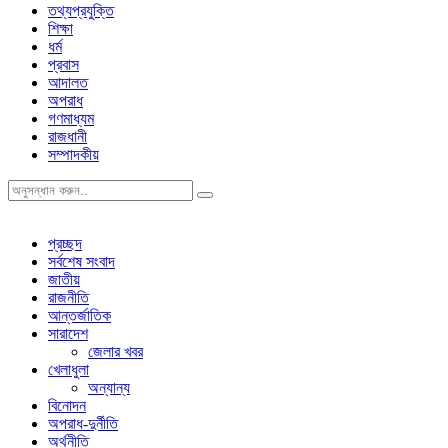
তথ্যপ্রযুক্তি
শিক্ষা
ধর্ম
প্রবাস
আদালত
অপরাধ
গণমাধ্যম
রাজধানী
সম্পাদকীয়
প্রচ্ছদ
সর্বশেষ সংবাদ
জাতীয়
রাজনীতি
আন্তর্জাতিক
সারাদেশ
জেলার খবর
খেলাধুলা
অন্যান্য
বিনোদন
অপরাধ-দুর্নীতি
অর্থনীতি