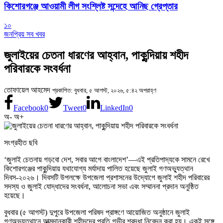
কিশোরগঞ্জে আওয়ামী লীগ সংশ্লিষ্ট সন্দেহে আনিছ গ্রেপ্তার
১০
জনপ্রিয় সব খবর
জুলাইয়ের চেতনা ধারণের আহ্বান, পাকুন্দিয়ায় শহীদ
পরিবারকে সংবর্ধনা
তোফায়েল আহমেদ
প্রকাশিত: বুধবার, ৫ আগস্ট, ২০২৬, ৫:৪২ অপরাহ্ণ
Facebook
0
Tweet
0
LinkedIn
0
অ-
অ+
সংগ্রহীত ছবি
‘জুলাই চেতনায় গড়বো দেশ, সবার আগে বাংলাদেশ’—এই প্রতিপাদ্যকে সামনে রেখে
কিশোরগঞ্জের পাকুন্দিয়ায় যথাযোগ্য মর্যাদায় পালিত হয়েছে জুলাই গণঅভ্যুত্থান
দিবস-২০২৬। দিবসটি উপলক্ষে উপজেলা প্রশাসনের উদ্যোগে জুলাই শহীদ পরিবারের
সদস্য ও জুলাই যোদ্ধাদের সংবর্ধনা, আলোচনা সভা এবং সম্মাননা প্রদান অনুষ্ঠিত
হয়েছে।
বুধবার (৫ আগস্ট) দুপুরে উপজেলা পরিষদ প্রাঙ্গণে আয়োজিত অনুষ্ঠানে জুলাই
গণঅভ্যুত্থানে আত্মদানকারী শহীদদের প্রতি গভীর শ্রদ্ধা নিবেদন করা হয়। একই সঙ্গে