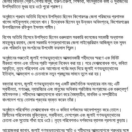
জেলার বিভিন্ন শ্রেণি-পেশার মানুষ, তরুণ-তরুণী, শিক্ষার্থী, সাংস্কৃতিক কর্মী ও সুধীজনের
উপস্থিতিতে মুখর হয়ে ওঠে পুরো প্রাঙ্গণ।
অনুষ্ঠানে প্রধান অতিথি হিসেবে উপস্থিত ছিলেন কিশোরগঞ্জ জেলা পরিষদের প্রশাসক
খালেদ সাইফুল্লাহ সোহেল খান। উদ্বোধক ছিলেন যুব উন্নয়ন অধিদপ্তর, কিশোরগঞ্জের
উপপরিচালক রফিকুল ইসলাম শামীম।
বিশেষ অতিথি হিসেবে উপস্থিত ছিলেন গুরুদয়াল সরকারি কলেজের সহকারী অধ্যাপক
মাহফুজুর রহমান, জেলা সরকারি গণগ্রন্থাগারের জেলা লাইব্রেরিয়ান আজিজুল হক সুমন
এবং পরিবর্তন যুব সংগঠনের উপদেষ্টা ফয়সাল প্রিন্স।
অনুষ্ঠানের শুরুতেই জুলাই গণঅভ্যুত্থানে আত্মদানকারী শহীদদের স্মরণে এক মিনিট
নীরবতা পালন এবং তাঁদের প্রতি শ্রদ্ধা নিবেদন করা হয়। পরে দেশাত্মবোধক গান, কবিতা
আবৃত্তি, নৃত্য পরিবেশনা এবং আলোচনা পর্বের মধ্য দিয়ে জুলাই গণঅভ্যুত্থানের
ইতিহাস, আত্মত্যাগ ও চেতনাকে নতুন প্রজন্মের সামনে তুলে ধরা হয়।
বক্তারা বলেন, জুলাই গণঅভ্যুত্থান শুধু একটি রাজনৈতিক অধ্যায়ের নাম নয়; এটি
স্বাধীনতা, গণতন্ত্র, ন্যায়বিচার এবং মানুষের অধিকার প্রতিষ্ঠার সংগ্রামের এক গুরুত্বপূর্ণ
মাইলফলক। শহীদদের আত্মত্যাগকে ধারণ করে বৈষম্যহীন, মানবিক ও সম্প্রীতির
বাংলাদেশ গড়ে তোলার প্রত্যয় ব্যক্ত করেন তাঁরা।
অনুষ্ঠানে পরিবেশিত দেশাত্মবোধক গান ও কবিতা দর্শকদের আবেগাপ্লুত করে তোলে।
শিল্পীদের পরিবেশনায় মুক্তিযুদ্ধ, স্বাধীনতা, দেশপ্রেম এবং জুলাই গণঅভ্যুত্থানের
চেতনা এক সুতোয় গাঁথা হয়ে ওঠে। নৃত্য পরিবেশনাও দর্শকদের ব্যাপক প্রশংসা কুড়ায়।
আয়োজকরা জানান, জুলাই গণঅভ্যুত্থানের স্মৃতি ও শহীদদের আত্মত্যাগকে শ্রদ্ধার সঙ্গে