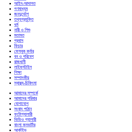
আইন-আদালত
গণমাধ্যম
জনদুর্ভোগ
তথ্যপ্রযুক্তি
ধর্ম
নারী ও শিশু
মতামত
প্রবাস
ফিচার
ফেসবুক কর্নার
বন ও পরিবেশ
রাজধানী
লাইফস্টাইল
শিক্ষা
সম্পাদকীয়
স্বাস্থ্য-চিকিৎসা
আমাদের সম্পর্কে
আমাদের পরিবার
যোগাযোগ
সংবাদ পাঠান
ফটোগ্যালারী
ভিডিও গ্যালারী
বাংলা কনভার্টার
আর্কাইভ