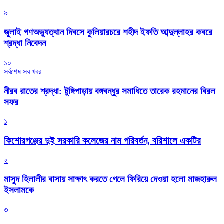
৯
জুলাই গণঅভ্যুত্থান দিবসে কুলিয়ারচরে শহীদ ইফতি আব্দুল্লাহর কবরে
শ্রদ্ধা নিবেদন
১০
সর্বশেষ সব খবর
নীরব রাতের শ্রদ্ধা: টুঙ্গিপাড়ায় বঙ্গবন্ধুর সমাধিতে তারেক রহমানের বিরল
সফর
১
কিশোরগঞ্জের দুই সরকারি কলেজের নাম পরিবর্তন, বরিশালে একটির
২
মাসুদ হিলালীর বাসায় সাক্ষাৎ করতে গেলে ফিরিয়ে দেওয়া হলো মাজহারুল
ইসলামকে
৩