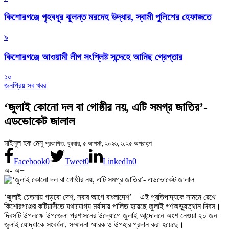
কিশোরগঞ্জে গৃহবধূর ঝুলন্ত মরদেহ উদ্ধার, স্বামী পুলিশের হেফাজতে
৯
কিশোরগঞ্জে আওয়ামী লীগ সংশ্লিষ্ট সন্দেহে আনিছ গ্রেপ্তার
১০
জনপ্রিয় সব খবর
‘জুলাই কোনো দল বা গোষ্ঠীর নয়, এটি সমগ্র জাতির’-
এডভোকেট জালাল
মাইনুল হক মেনু
প্রকাশিত: বুধবার, ৫ আগস্ট, ২০২৬, ৬:২৫ অপরাহ্ণ
Facebook
0
Tweet
0
LinkedIn
0
অ-
অ+
‘জুলাই চেতনায় গড়বো দেশ, সবার আগে বাংলাদেশ’—এই প্রতিপাদ্যকে সামনে রেখে
কিশোরগঞ্জের কটিয়াদীতে যথাযোগ্য মর্যাদায় পালিত হয়েছে জুলাই গণঅভ্যুত্থান দিবস।
দিবসটি উপলক্ষে উপজেলা প্রশাসনের উদ্যোগে জুলাই আন্দোলনে অংশ নেওয়া ২০ জন
জুলাই যোদ্ধাকে সংবর্ধনা, সম্মাননা স্মারক ও উপহার প্রদান করা হয়েছে।