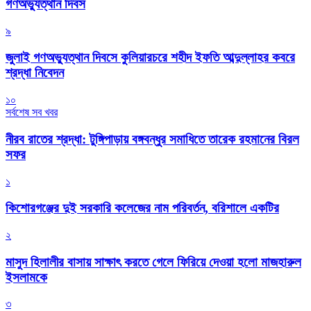
গণঅভ্যুত্থান দিবস
৯
জুলাই গণঅভ্যুত্থান দিবসে কুলিয়ারচরে শহীদ ইফতি আব্দুল্লাহর কবরে
শ্রদ্ধা নিবেদন
১০
সর্বশেষ সব খবর
নীরব রাতের শ্রদ্ধা: টুঙ্গিপাড়ায় বঙ্গবন্ধুর সমাধিতে তারেক রহমানের বিরল
সফর
১
কিশোরগঞ্জের দুই সরকারি কলেজের নাম পরিবর্তন, বরিশালে একটির
২
মাসুদ হিলালীর বাসায় সাক্ষাৎ করতে গেলে ফিরিয়ে দেওয়া হলো মাজহারুল
ইসলামকে
৩