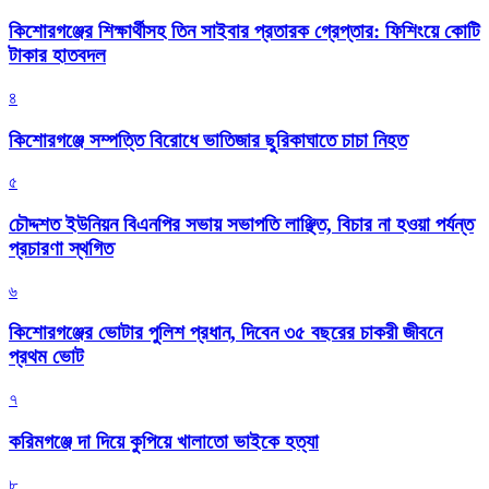
কিশোরগঞ্জের শিক্ষার্থীসহ তিন সাইবার প্রতারক গ্রেপ্তার: ফিশিংয়ে কোটি
টাকার হাতবদল
৪
কিশোরগঞ্জে সম্পত্তি বিরোধে ভাতিজার ছুরিকাঘাতে চাচা নিহত
৫
চৌদ্দশত ইউনিয়ন বিএনপির সভায় সভাপতি লাঞ্ছিত, বিচার না হওয়া পর্যন্ত
প্রচারণা স্থগিত
৬
কিশোরগঞ্জের ভোটার পুলিশ প্রধান, দিবেন ৩৫ বছরের চাকরী জীবনে
প্রথম ভোট
৭
করিমগঞ্জে দা দিয়ে কুপিয়ে খালাতো ভাইকে হত্যা
৮