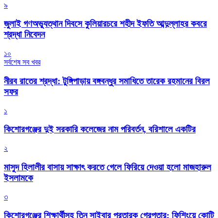
৯
জুলাই গণঅভ্যুত্থান দিবসে কুলিয়ারচরে শহীদ ইফতি আব্দুল্লাহর কবরে
শ্রদ্ধা নিবেদন
১০
সর্বশেষ সব খবর
নীরব রাতের শ্রদ্ধা: টুঙ্গিপাড়ায় বঙ্গবন্ধুর সমাধিতে তারেক রহমানের বিরল
সফর
১
কিশোরগঞ্জের দুই সরকারি কলেজের নাম পরিবর্তন, বরিশালে একটির
২
মাসুদ হিলালীর বাসায় সাক্ষাৎ করতে গেলে ফিরিয়ে দেওয়া হলো মাজহারুল
ইসলামকে
৩
কিশোরগঞ্জের শিক্ষার্থীসহ তিন সাইবার প্রতারক গ্রেপ্তার: ফিশিংয়ে কোটি