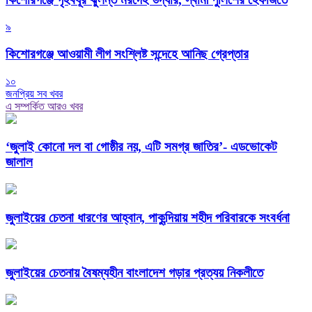
৯
কিশোরগঞ্জে আওয়ামী লীগ সংশ্লিষ্ট সন্দেহে আনিছ গ্রেপ্তার
১০
জনপ্রিয় সব খবর
এ সম্পর্কিত আরও খবর
‘জুলাই কোনো দল বা গোষ্ঠীর নয়, এটি সমগ্র জাতির’- এডভোকেট
জালাল
জুলাইয়ের চেতনা ধারণের আহ্বান, পাকুন্দিয়ায় শহীদ পরিবারকে সংবর্ধনা
জুলাইয়ের চেতনায় বৈষম্যহীন বাংলাদেশ গড়ার প্রত্যয় নিকলীতে