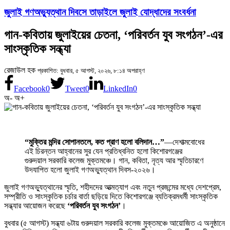
জুলাই গণঅভ্যুত্থান দিবসে তাড়াইলে জুলাই যোদ্ধাদের সংবর্ধনা
গান-কবিতায় জুলাইয়ের চেতনা, ‘পরিবর্তন যুব সংগঠন’-এর
সাংস্কৃতিক সন্ধ্যা
রেজাউল হক
প্রকাশিত: বুধবার, ৫ আগস্ট, ২০২৬, ৮:১৪ অপরাহ্ণ
Facebook
0
Tweet
0
LinkedIn
0
অ-
অ+
“মুক্তির মন্দির সোপানতলে, কত প্রাণ হলো বলিদান…”
—দেশাত্মবোধের
এই চিরন্তন আহ্বানের সুর যেন প্রতিধ্বনিত হলো কিশোরগঞ্জের
গুরুদয়াল সরকারি কলেজ মুক্তমঞ্চে। গান, কবিতা, নৃত্য আর স্মৃতিচারণে
উদযাপিত হলো জুলাই গণঅভ্যুত্থান দিবস-২০২৬।
জুলাই গণঅভ্যুত্থানের স্মৃতি, শহীদদের আত্মত্যাগ এবং নতুন প্রজন্মের মধ্যে দেশপ্রেম,
সম্প্রীতি ও সাংস্কৃতিক চর্চার বার্তা ছড়িয়ে দিতে কিশোরগঞ্জে ব্যতিক্রমধর্মী সাংস্কৃতিক
সন্ধ্যার আয়োজন করেছে
‘পরিবর্তন যুব সংগঠন’
।
বুধবার (৫ আগস্ট) সন্ধ্যা ৬টায় গুরুদয়াল সরকারি কলেজ মুক্তমঞ্চে আয়োজিত এ অনুষ্ঠানে