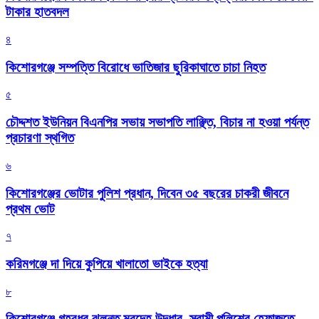
টাকার হাতবদল
৪
কিশোরগঞ্জে সম্পত্তি বিরোধে ভাতিজার ছুরিকাঘাতে চাচা নিহত
৫
চৌদ্দশত ইউনিয়ন বিএনপির সভায় সভাপতি লাঞ্ছিত, বিচার না হওয়া পর্যন্ত
প্রচারণা স্থগিত
৬
কিশোরগঞ্জের ভোটার পুলিশ প্রধান, দিবেন ৩৫ বছরের চাকরী জীবনে
প্রথম ভোট
৭
করিমগঞ্জে দা দিয়ে কুপিয়ে খালাতো ভাইকে হত্যা
৮
কিশোরগঞ্জে গৃহবধূর ঝুলন্ত মরদেহ উদ্ধার, স্বামী পুলিশের হেফাজতে