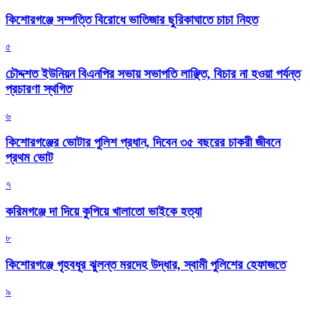
কিশোরগঞ্জে সম্পত্তি বিরোধে ভাতিজার ছুরিকাঘাতে চাচা নিহত
৫
চৌদ্দশত ইউনিয়ন বিএনপির সভায় সভাপতি লাঞ্ছিত, বিচার না হওয়া পর্যন্ত
প্রচারণা স্থগিত
৬
কিশোরগঞ্জের ভোটার পুলিশ প্রধান, দিবেন ৩৫ বছরের চাকরী জীবনে
প্রথম ভোট
৭
করিমগঞ্জে দা দিয়ে কুপিয়ে খালাতো ভাইকে হত্যা
৮
কিশোরগঞ্জে গৃহবধূর ঝুলন্ত মরদেহ উদ্ধার, স্বামী পুলিশের হেফাজতে
৯