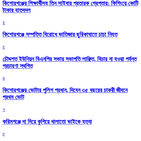
কিশোরগঞ্জের শিক্ষার্থীসহ তিন সাইবার প্রতারক গ্রেপ্তার: ফিশিংয়ে কোটি
টাকার হাতবদল
৪
কিশোরগঞ্জে সম্পত্তি বিরোধে ভাতিজার ছুরিকাঘাতে চাচা নিহত
৫
চৌদ্দশত ইউনিয়ন বিএনপির সভায় সভাপতি লাঞ্ছিত, বিচার না হওয়া পর্যন্ত
প্রচারণা স্থগিত
৬
কিশোরগঞ্জের ভোটার পুলিশ প্রধান, দিবেন ৩৫ বছরের চাকরী জীবনে
প্রথম ভোট
৭
করিমগঞ্জে দা দিয়ে কুপিয়ে খালাতো ভাইকে হত্যা
৮