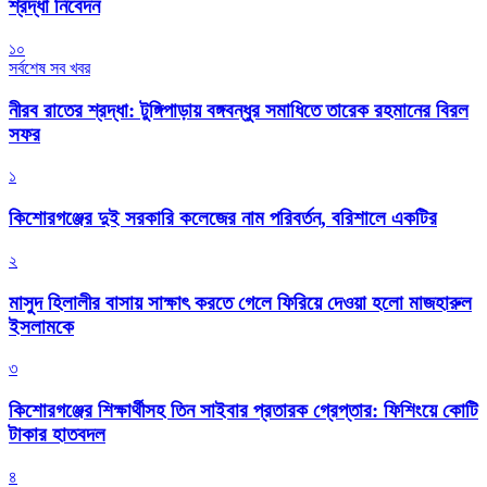
শ্রদ্ধা নিবেদন
১০
সর্বশেষ সব খবর
নীরব রাতের শ্রদ্ধা: টুঙ্গিপাড়ায় বঙ্গবন্ধুর সমাধিতে তারেক রহমানের বিরল
সফর
১
কিশোরগঞ্জের দুই সরকারি কলেজের নাম পরিবর্তন, বরিশালে একটির
২
মাসুদ হিলালীর বাসায় সাক্ষাৎ করতে গেলে ফিরিয়ে দেওয়া হলো মাজহারুল
ইসলামকে
৩
কিশোরগঞ্জের শিক্ষার্থীসহ তিন সাইবার প্রতারক গ্রেপ্তার: ফিশিংয়ে কোটি
টাকার হাতবদল
৪