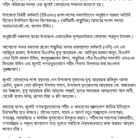
শহীদ পরিবারের সদস্য এবং জুলাই যোদ্ধাদের সম্মাননা জানানো হয়।
উপজেলা নির্বাহী কর্মকর্তা (ইউএনও) রূপম দাসের সভাপতিত্বে অনুষ্ঠানে প্রধান অতিথি
হিসেবে উপস্থিত ছিলেন কিশোরগঞ্জ-২ (কটিয়াদী-পাকুন্দিয়া) আসনের সংসদ সদস্য
অ্যাডভোকেট মো. জালাল উদ্দিন।
অনুষ্ঠানটি সঞ্চালনা করেন উপজেলা একাডেমিক সুপারভাইজার মোহাম্মদ শারফুল ইসলাম।
আলোচনা সভায় বক্তব্য রাখেন পাকুন্দিয়া থানার ভারপ্রাপ্ত কর্মকর্তা (ওসি) এস এম
আরিফুর রহমান, উপজেলা বিএনপির যুগ্ম আহ্বায়ক মো. আতিকুর রহমান মাসুদ, বিএনপি
নেতা ভিপি কামাল উদ্দিন, মাহমুদুজ্জামান রিপন, পাকুন্দিয়া পৌর বিএনপির সভাপতি এসএএম
মিনহাজ উদ্দিন এবং জুলাই গণঅভ্যুত্থানে শহীদ শিফাত উল্লাহর বাবা মাওলানা
নূরুজ্জামান।
জুলাই যোদ্ধাদের পক্ষে বক্তব্য দেন উপজেলা যুবদলের যুগ্ম আহ্বায়ক রাকিবুল আলম
ছোটন, যুবদল নেতা রফিকুল ইসলাম পলাশ, উপজেলা ছাত্রদলের আহ্বায়ক মো. মাজহারুল
হক উজ্জ্বল, যুগ্ম আহ্বায়ক রবিন আহমেদ সম্রাট, ছাত্র সমন্বয়ক আবদুল্লাহ আল সানী,
মেহেদী হাসান মনির, রাসেল মিয়া ও রনি আহমেদ।
বক্তারা বলেন, জুলাই গণঅভ্যুত্থানের শহীদ ও আহতদের আত্মত্যাগ জাতির ইতিহাসে
চিরস্মরণীয় হয়ে থাকবে। তাঁদের ত্যাগ, সাহস ও আদর্শ নতুন প্রজন্মকে দেশপ্রেম,
গণতন্ত্র, ন্যায়বিচার ও মানবিক মূল্যবোধে উদ্বুদ্ধ করবে। শহীদদের স্বপ্নের বৈষম্যহীন,
গণতান্ত্রিক ও সমৃদ্ধ বাংলাদেশ গড়ে তুলতে সবাইকে ঐক্যবদ্ধভাবে কাজ করারও আহ্বান
জানান তাঁরা।