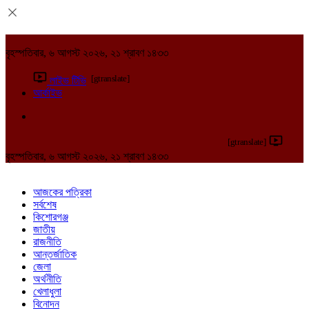
বৃহস্পতিবার, ৬ আগস্ট ২০২৬, ২১ শ্রাবণ ১৪৩৩
[gtranslate]
লাইভ টিভি
আর্কাইভ
[gtranslate]
বৃহস্পতিবার, ৬ আগস্ট ২০২৬, ২১ শ্রাবণ ১৪৩৩
আজকের পত্রিকা
সর্বশেষ
কিশোরগঞ্জ
জাতীয়
রাজনীতি
আন্তর্জাতিক
জেলা
অর্থনীতি
খেলাধুলা
বিনোদন