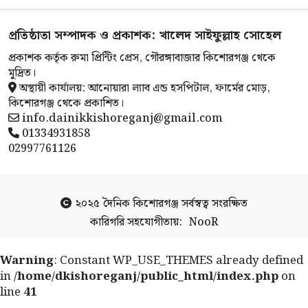
প্রতিষ্ঠাতা সম্পাদক ও প্রকাশক: খালেদ সাইফুল্লাহ সোহেল
প্রকাশক কর্তৃক রুমা প্রিন্টিং প্রেস, গৌরঙ্গাবাজার কিশোরগঞ্জ থেকে
মুদ্রিত।
অস্থায়ী কার্যালয়: আনোয়ারা ল্যাব এন্ড হসপিটাল, ফার্মের মোড়,
কিশোরগঞ্জ থেকে প্রকাশিত।
info.dainikkishoreganj@gmail.com
01334931858
02997761126
২০২৫
দৈনিক কিশোরগঞ্জ
সর্বস্বত্ব সংরক্ষিত
কারিগরি সহযোগীতায়:
NooR
Warning
: Constant WP_USE_THEMES already defined
in
/home/dkishoreganj/public_html/index.php
on
line
41