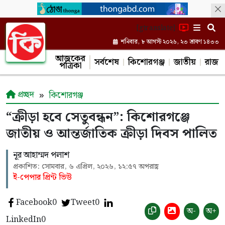
[gtranslate]
শনিবার, ৮ আগস্ট ২০২৬, ২৩ শ্রাবণ ১৪৩৩
আজকের
সর্বশেষ
কিশোরগঞ্জ
জাতীয়
রাজন
পত্রিকা
প্রচ্ছদ
কিশোরগঞ্জ
“ক্রীড়া হবে সেতুবন্ধন”: কিশোরগঞ্জে
জাতীয় ও আন্তর্জাতিক ক্রীড়া দিবস পালিত
নূর আহাম্মদ পলাশ
প্রকাশিত: সোমবার, ৬ এপ্রিল, ২০২৬, ১২:৫৭ অপরাহ্ণ
ই-পেপার প্রিন্ট ভিউ
Facebook
0
Tweet
0
অ-
অ+
LinkedIn
0