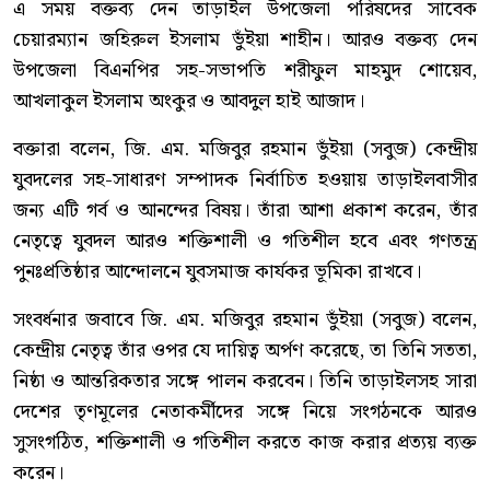
এ সময় বক্তব্য দেন তাড়াইল উপজেলা পরিষদের সাবেক
চেয়ারম্যান জহিরুল ইসলাম ভুঁইয়া শাহীন। আরও বক্তব্য দেন
উপজেলা বিএনপির সহ-সভাপতি শরীফুল মাহমুদ শোয়েব,
আখলাকুল ইসলাম অংকুর ও আবদুল হাই আজাদ।
বক্তারা বলেন, জি. এম. মজিবুর রহমান ভুঁইয়া (সবুজ) কেন্দ্রীয়
যুবদলের সহ-সাধারণ সম্পাদক নির্বাচিত হওয়ায় তাড়াইলবাসীর
জন্য এটি গর্ব ও আনন্দের বিষয়। তাঁরা আশা প্রকাশ করেন, তাঁর
নেতৃত্বে যুবদল আরও শক্তিশালী ও গতিশীল হবে এবং গণতন্ত্র
পুনঃপ্রতিষ্ঠার আন্দোলনে যুবসমাজ কার্যকর ভূমিকা রাখবে।
সংবর্ধনার জবাবে জি. এম. মজিবুর রহমান ভুঁইয়া (সবুজ) বলেন,
কেন্দ্রীয় নেতৃত্ব তাঁর ওপর যে দায়িত্ব অর্পণ করেছে, তা তিনি সততা,
নিষ্ঠা ও আন্তরিকতার সঙ্গে পালন করবেন। তিনি তাড়াইলসহ সারা
দেশের তৃণমূলের নেতাকর্মীদের সঙ্গে নিয়ে সংগঠনকে আরও
সুসংগঠিত, শক্তিশালী ও গতিশীল করতে কাজ করার প্রত্যয় ব্যক্ত
করেন।