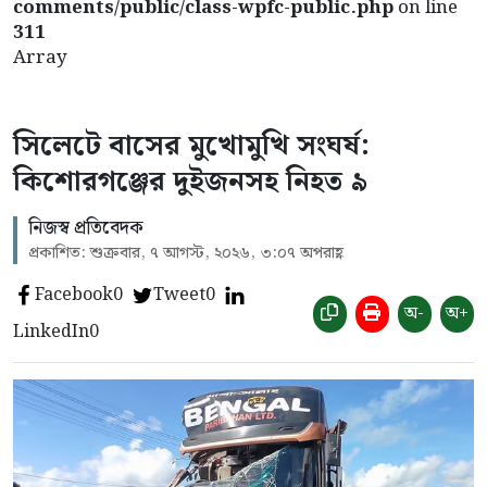
comments/public/class-wpfc-public.php
on line
311
Array
সিলেটে বাসের মুখোমুখি সংঘর্ষ:
কিশোরগঞ্জের দুইজনসহ নিহত ৯
নিজস্ব প্রতিবেদক
প্রকাশিত: শুক্রবার, ৭ আগস্ট, ২০২৬, ৩:০৭ অপরাহ্ণ
Facebook
0
Tweet
0
অ-
অ+
LinkedIn
0