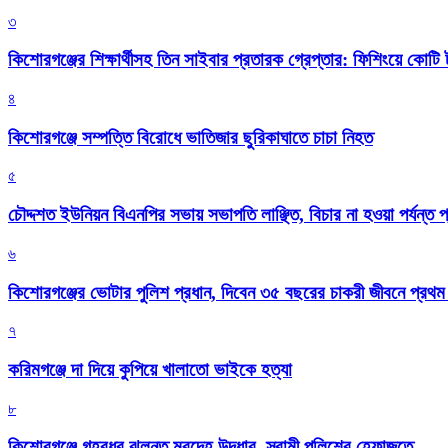
৩
কিশোরগঞ্জের শিক্ষার্থীসহ তিন সাইবার প্রতারক গ্রেপ্তার: ফিশিংয়ে কোট
৪
কিশোরগঞ্জে সম্পত্তি বিরোধে ভাতিজার ছুরিকাঘাতে চাচা নিহত
৫
চৌদ্দশত ইউনিয়ন বিএনপির সভায় সভাপতি লাঞ্ছিত, বিচার না হওয়া পর্যন্ত প
৬
কিশোরগঞ্জের ভোটার পুলিশ প্রধান, দিবেন ৩৫ বছরের চাকরী জীবনে প্রথ
৭
করিমগঞ্জে দা দিয়ে কুপিয়ে খালাতো ভাইকে হত্যা
৮
কিশোরগঞ্জে গৃহবধূর ঝুলন্ত মরদেহ উদ্ধার, স্বামী পুলিশের হেফাজতে