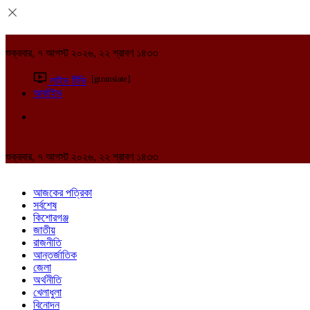
শুক্রবার, ৭ আগস্ট ২০২৬, ২২ শ্রাবণ ১৪৩৩
[gtranslate]
লাইভ টিভি
আর্কাইভ
শুক্রবার, ৭ আগস্ট ২০২৬, ২২ শ্রাবণ ১৪৩৩
আজকের পত্রিকা
সর্বশেষ
কিশোরগঞ্জ
জাতীয়
রাজনীতি
আন্তর্জাতিক
জেলা
অর্থনীতি
খেলাধুলা
বিনোদন