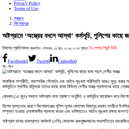
Privacy Policy
Terms of Use
প্রচ্ছদ
কিশোরগঞ্জ
অষ্টগ্রামে ‘অস্ত্রের বদলে আস্থা’ কর্মসূচি, পুলিশের কাছে 
নিজস্ব প্রতিবেদক
ই-পেপার প্রিন্ট ভিউ
প্রকাশিত: সোমবার, ১৫ জুন, ২০২৬, ৮:৩৫ পূর্বাহ্ণ
Facebook
0
Tweet
0
LinkedIn
0
অ-
অ+
সামাজিক সম্প্রীতি, পারস্পরিক সৌহার্দ্য এবং আইন-শৃঙ্খলা পরিস্থিতি আরও সুদৃঢ় করার ল
কর্মসূচিতে স্থানীয় বাসিন্দারা তাদের কাছে থাকা বিভিন্ন দেশীয় অস্ত্র প্রশাসনের কাছে স্ব
রোববার (১৪ জুন) সকালে অষ্টগ্রাম থানা প্রাঙ্গণে অনুষ্ঠিত এ কর্মসূচির আয়োজন করে কিশো
বিশেষ ব্যস্ততার কারণে কিশোরগঞ্জের পুলিশ সুপার মোহাম্মদ মিজানুর রহমান সশরীরে উপস্থি
সম্পৃক্ত হওয়ায় এলাকাবাসীর প্রশংসা করেন এবং ভবিষ্যতেও আইন-শৃঙ্খলা রক্ষায় জনগণ
অষ্টগ্রাম থানার ভারপ্রাপ্ত কর্মকর্তা (ওসি) মোহাম্মদ রুকনুজ্জামানের সভাপতিত্বে আয়োজি