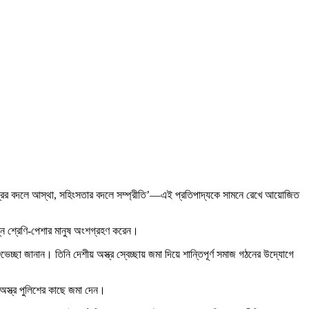
 ‘অস্ত্রের বদলে আস্থা, সহিংসতার বদলে সম্প্রীতি’—এই প্রতিপাদ্যকে সামনে রেখে আয়োজিত
িন্ন শ্রেণি-পেশার মানুষ অংশগ্রহণ করেন।
েচ্ছা জানান। তিনি দেশীয় অস্ত্র স্বেচ্ছায় জমা দিয়ে শান্তিপূর্ণ সমাজ গঠনের উদ্যোগে
য় অস্ত্র পুলিশের কাছে জমা দেন।