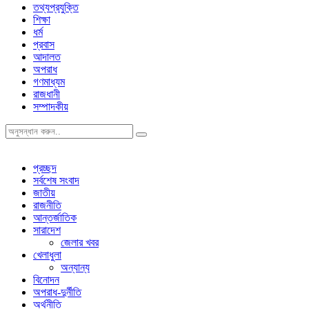
তথ্যপ্রযুক্তি
শিক্ষা
ধর্ম
প্রবাস
আদালত
অপরাধ
গণমাধ্যম
রাজধানী
সম্পাদকীয়
প্রচ্ছদ
সর্বশেষ সংবাদ
জাতীয়
রাজনীতি
আন্তর্জাতিক
সারাদেশ
জেলার খবর
খেলাধুলা
অন্যান্য
বিনোদন
অপরাধ-দুর্নীতি
অর্থনীতি