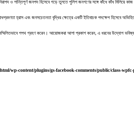
নিরাপদ ও শান্তিপূর্ণ জনপদ হিসেবে গড়ে তুলতে পুলিশ জনগণের সঙ্গে কাঁধে কাঁধ মিলিয়ে কাজ 
অপরাধপ্রবণতা হ্রাস এবং জনসচেতনতা বৃদ্ধির ক্ষেত্রে একটি ইতিবাচক পদক্ষেপ হিসেবে অভি
 সবাই সম্মিলিতভাবে শপথ গ্রহণ করেন। আয়োজকরা আশা প্রকাশ করেন, এ ধরনের উদ্যোগ ভবিষ্
html/wp-content/plugins/gs-facebook-comments/public/class-wpfc-