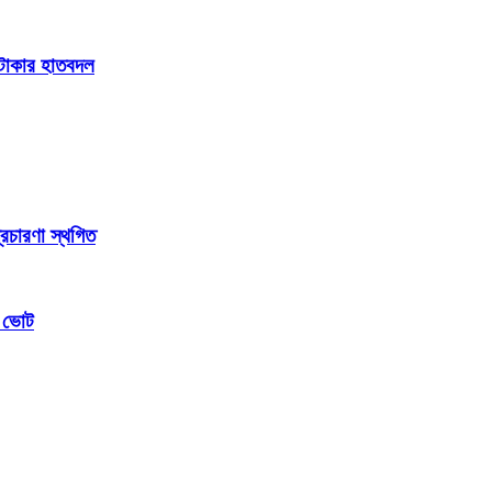
ি টাকার হাতবদল
্রচারণা স্থগিত
ম ভোট