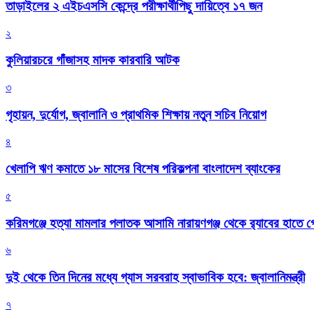
তাড়াইলের ২ এইচএসসি কেন্দ্রে পরীক্ষার্থীপিছু দায়িত্বে ১৭ জন
২
কুলিয়ারচরে গাঁজাসহ মাদক কারবারি আটক
৩
গৃহায়ন, দুর্যোগ, জ্বালানি ও প্রাথমিক শিক্ষায় নতুন সচিব নিয়োগ
৪
খেলাপি ঋণ কমাতে ১৮ মাসের বিশেষ পরিকল্পনা বাংলাদেশ ব্যাংকের
৫
করিমগঞ্জে হত্যা মামলার পলাতক আসামি নারায়ণগঞ্জ থেকে র‌্যাবের হাতে গ্
৬
দুই থেকে তিন দিনের মধ্যে গ্যাস সরবরাহ স্বাভাবিক হবে: জ্বালানিমন্ত্রী
৭