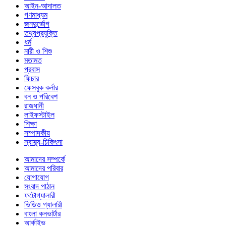
আইন-আদালত
গণমাধ্যম
জনদুর্ভোগ
তথ্যপ্রযুক্তি
ধর্ম
নারী ও শিশু
মতামত
প্রবাস
ফিচার
ফেসবুক কর্নার
বন ও পরিবেশ
রাজধানী
লাইফস্টাইল
শিক্ষা
সম্পাদকীয়
স্বাস্থ্য-চিকিৎসা
আমাদের সম্পর্কে
আমাদের পরিবার
যোগাযোগ
সংবাদ পাঠান
ফটোগ্যালারী
ভিডিও গ্যালারী
বাংলা কনভার্টার
আর্কাইভ