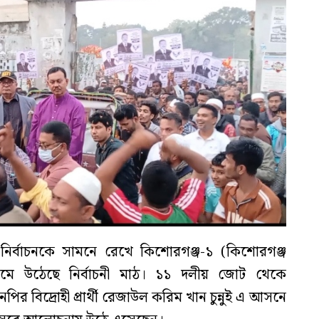
নির্বাচনকে সামনে রেখে কিশোরগঞ্জ-১ (কিশোরগঞ্জ
 উঠেছে নির্বাচনী মাঠ। ১১ দলীয় জোট থেকে
নপির বিদ্রোহী প্রার্থী রেজাউল করিম খান চুন্নুই এ আসনে