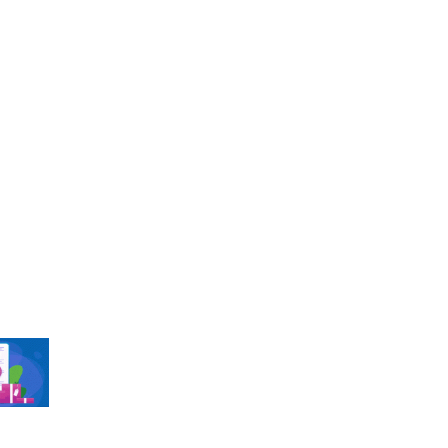
জাতির’- এডভোকেট জালাল
জুলাইয়ের চেতনা ধারণের
১০
আহ্বান, পাকুন্দিয়ায় শহীদ
পরিবারকে সংবর্ধনা