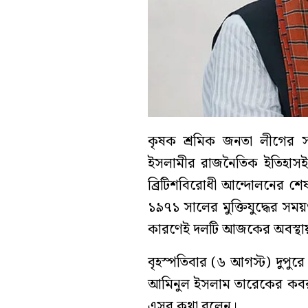
কৃষক শ্রমিক জনতা লীগের সভ
ইসলামীর রাজনৈতিক ইতিহাসই 
ব্রিটিশবিরোধী আন্দোলনের শেষ প
১৯৭১ সালের মুক্তিযুদ্ধের সময়ও
কারণেই দলটি আজকের অবস্থা
বৃহস্পতিবার (৬ আগস্ট) দুপু
আমিনুল ইসলাম তারেকের কবর
এসব কথা বলেন।