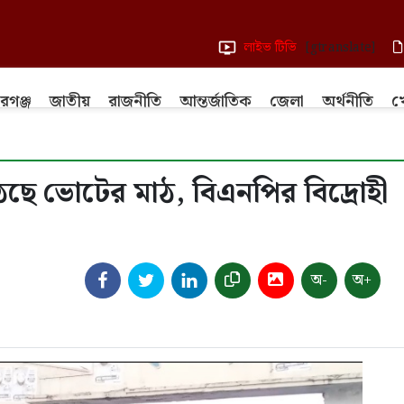
লাইভ টিভি
[gtranslate]
রগঞ্জ
জাতীয়
রাজনীতি
আন্তর্জাতিক
জেলা
অর্থনীতি
খ
ছে ভোটের মাঠ, বিএনপির বিদ্রোহী
অ-
অ+