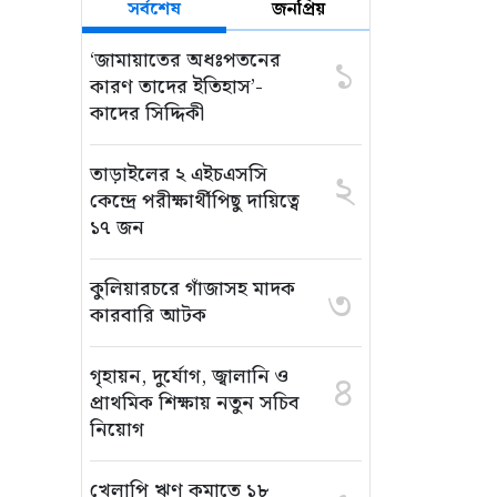
সর্বশেষ
জনপ্রিয়
‘জামায়াতের অধঃপতনের
১
কারণ তাদের ইতিহাস’-
কাদের সিদ্দিকী
তাড়াইলের ২ এইচএসসি
২
কেন্দ্রে পরীক্ষার্থীপিছু দায়িত্বে
১৭ জন
কুলিয়ারচরে গাঁজাসহ মাদক
৩
কারবারি আটক
গৃহায়ন, দুর্যোগ, জ্বালানি ও
৪
প্রাথমিক শিক্ষায় নতুন সচিব
নিয়োগ
খেলাপি ঋণ কমাতে ১৮