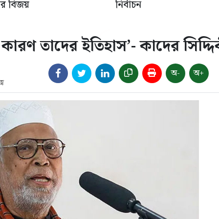
ের বিজয়
নির্বাচন
ারণ তাদের ইতিহাস’- কাদের সিদ্দি
অ-
অ+
্ণ