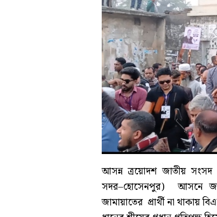
আসন্ন ত্রয়োদশ জাতীয় সংসদ 
সদর–হোসেনপুর) আসনে জমে
জামায়াতের প্রার্থী না থাকায় বিএ