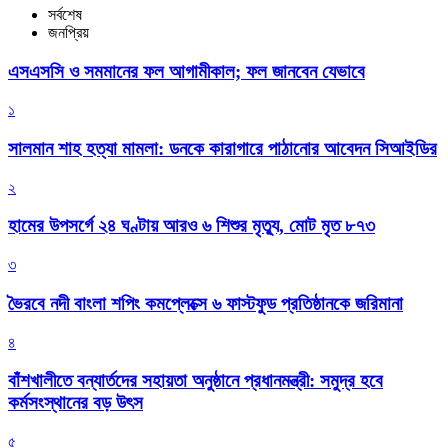
সর্বশেষ
জনপ্রিয়
এসএসসি ও সমমানের ফল আগামীকাল; ফল জানবেন যেভাবে
১
সালমান শাহ হত্যা মামলা: ডনকে কারাগারে পাঠানোর আবেদন সিআইডির
২
হামের উপসর্গে ২৪ ঘণ্টায় আরও ৬ শিশুর মৃত্যু, মোট মৃত ৮৭৩
৩
ভৈরবে নদী বাংলা শপিং কমপ্লেক্সে ৬ ফাস্টফুড প্রতিষ্ঠানকে জরিমানা
৪
বাঁশখালীতে বন্যার্তদের সহায়তা অনুষ্ঠানে প্রধানমন্ত্রী: সমুদ্র হবে
কর্মসংস্থানের বড় উৎস
৫