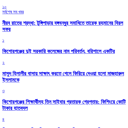
১০
সর্বশেষ সব খবর
নীরব রাতের শ্রদ্ধা: টুঙ্গিপাড়ায় বঙ্গবন্ধুর সমাধিতে তারেক রহমানের বিরল
সফর
১
কিশোরগঞ্জের দুই সরকারি কলেজের নাম পরিবর্তন, বরিশালে একটির
২
মাসুদ হিলালীর বাসায় সাক্ষাৎ করতে গেলে ফিরিয়ে দেওয়া হলো মাজহারুল
ইসলামকে
৩
কিশোরগঞ্জের শিক্ষার্থীসহ তিন সাইবার প্রতারক গ্রেপ্তার: ফিশিংয়ে কোটি
টাকার হাতবদল
৪