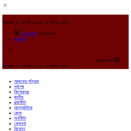
সোমবার, ১০ আগস্ট ২০২৬, ২৫ শ্রাবণ ১৪৩৩
[gtranslate]
লাইভ টিভি
আর্কাইভ
[gtranslate]
সোমবার, ১০ আগস্ট ২০২৬, ২৫ শ্রাবণ ১৪৩৩
আজকের পত্রিকা
সর্বশেষ
কিশোরগঞ্জ
জাতীয়
রাজনীতি
আন্তর্জাতিক
জেলা
অর্থনীতি
খেলাধুলা
বিনোদন