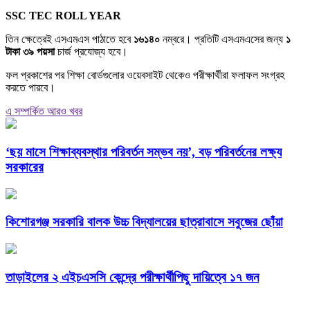
SSC TEC ROLL YEAR
তিন ক্ষেত্রেই এসএমএস পাঠাতে হবে
১৬১৪০
নম্বরে। প্রতিটি এসএমএসের জন্য
১
টাকা ৩৯ পয়সা
চার্জ প্রযোজ্য হবে।
ফল প্রকাশের পর শিক্ষা বোর্ডগুলোর ওয়েবসাইট থেকেও পরীক্ষার্থীরা ফলাফল সংগ্রহ
করতে পারবে।
এ সম্পর্কিত আরও খবর
‘ছয় মাসে শিক্ষাব্যবস্থার পরিবর্তন সম্ভব নয়’, বড় পরিবর্তনের লক্ষ্য
সরকারের
কিশোরগঞ্জ সরকারি বালক উচ্চ বিদ্যালয়ের ছাত্রাবাসে সবুজের ছোঁয়া
তাড়াইলের ২ এইচএসসি কেন্দ্রে পরীক্ষার্থীপিছু দায়িত্বে ১৭ জন