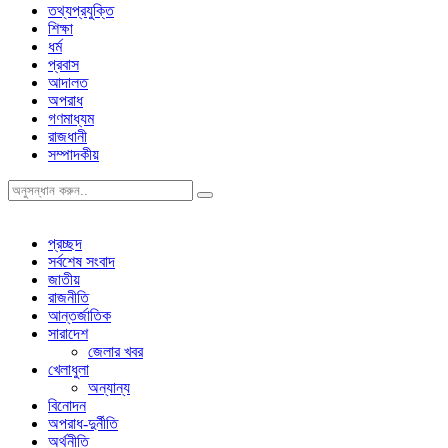
তথ্যপ্রযুক্তি
শিক্ষা
ধর্ম
প্রবাস
আদালত
অপরাধ
গণমাধ্যম
রাজধানী
সম্পাদকীয়
প্রচ্ছদ
সর্বশেষ সংবাদ
জাতীয়
রাজনীতি
আন্তর্জাতিক
সারাদেশ
জেলার খবর
খেলাধুলা
অন্যান্য
বিনোদন
অপরাধ-দুর্নীতি
অর্থনীতি