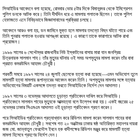
সিআইডির আবেদনে বলা হয়েছে, রোববার ভোর ৫টার দিকে বিমানবন্দর থেকে ইমিগ্রেশন
পুলিশ ডনকে আটক করে। তিনি দীর্ঘদিন ধরে এ মামলায় পলাতক ছিলেন। তাকে পুলিশ
হেফাজতে এনে নিবিড়ভাবে জিজ্ঞাসাবাদের প্রক্রিয়া চলছে।
আবেদনে আরও বলা হয়, ডন জামিনে মুক্ত হলে মামলার তদন্তে বিঘ্ন ঘটতে পারে এবং
তিনি পুনরায় পলাতক হওয়ার আশঙ্কা রয়েছে। এ কারণে তাকে কারাগারে আটক রাখা
প্রয়োজন।
১৯৯৬ সালের ৬ সেপ্টেম্বর রাজধানীর নিউ ইস্কাটনের বাসায় মারা যান জনপ্রিয়
চিত্রনায়ক সালমান শাহ। তাঁর মৃত্যুর ঘটনায় ওই সময় অপমৃত্যুর মামলা করেন তাঁর বাবা
প্রয়াত কমরউদ্দিন আহমদ চৌধুরী।
পরবর্তী সময়ে ১৯৯৭ সালের ২৪ জুলাই ছেলেকে হত্যা করা হয়েছে—এমন অভিযোগ তুলে
মামলাটি হত্যা মামলায় রূপান্তরের আবেদন করেন তিনি। অপমৃত্যুর মামলার সঙ্গে হত্যার
অভিযোগের বিষয়টি একসঙ্গে তদন্ত করতে সিআইডিকে নির্দেশ দেন আদালত।
১৯৯৭ সালের ৩ নভেম্বর আদালতে চূড়ান্ত প্রতিবেদন দাখিল করে সিআইডি।
প্রতিবেদনে সালমান শাহের মৃত্যুকে আত্মহত্যা বলে উল্লেখ করা হয়। একই বছরের ২৫
নভেম্বর ঢাকার সিএমএম আদালত ওই চূড়ান্ত প্রতিবেদন গ্রহণ করেন।
পরে সিআইডির প্রতিবেদন প্রত্যাখ্যান করে রিভিশন মামলা করেন সালমান শাহের বাবা
কমরউদ্দিন আহমদ চৌধুরী। সবশেষ গত ২০ অক্টোবর ঢাকার ষষ্ঠ অতিরিক্ত মহানগর দায়রা
জজ মো. জান্নাতুল ফেরদৌস ইবনে হক বাদীপক্ষের রিভিশন মঞ্জুর করে মামলাটি হত্যা
মামলা হিসেবে গ্রহণের নির্দেশ দেন।