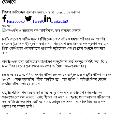
যেভাবে
নিজস্ব প্রতিবেদক
প্রকাশিত: রবিবার, ৯ আগস্ট, ২০২৬, ৫:৩৯ অপরাহ্ণ
Facebook
0
Tweet
0
LinkedIn
0
অ-
অ+
চলতি বছরের মাধ্যমিক স্কুল সার্টিফিকেট (এসএসসি) ও সমমান পরীক্ষার ফল আগামী
সোমবার (১০ আগস্ট) প্রকাশ করা হবে। সারা দেশে একযোগে এ ফল প্রকাশ করা হবে।
শিক্ষা বোর্ডগুলোর ওয়েবসাইটের পাশাপাশি মুঠোফোনে এসএমএসের মাধ্যমে ফল জানা
যাবে।
শনিবার এসব তথ্য জানিয়েছেন বাংলাদেশ আন্তশিক্ষা বোর্ড সমন্বয় কমিটির সভাপতি ও
ঢাকা শিক্ষা বোর্ডের চেয়ারম্যান অধ্যাপক ড. সৈয়দ আক্তারুজ্জামান।
চলতি বছরের এসএসসি ও সমমান পরীক্ষা শুরু হয় ২১ এপ্রিল এবং তত্ত্বীয় পরীক্ষা শেষ হয়
২০ মে। এরপর ব্যবহারিক পরীক্ষা অনুষ্ঠিত হয়। আর দাখিল ও কারিগরি শিক্ষা বোর্ডের
তত্ত্বীয় পরীক্ষা শেষ হয় ২৪ মে।
তত্ত্বীয় পরীক্ষা শেষ হওয়ার দুই মাসের মধ্যে এসএসসি ও এইচএসসি পরীক্ষার ফল
প্রকাশের রেওয়াজ রয়েছে। সেই হিসাবে এর আগে ২০ জুলাই ফল প্রকাশের পরিকল্পনার
কথা জানিয়েছিলেন শিক্ষামন্ত্রী আ ন ম এহছানুল হক মিলন। তবে নির্ধারিত সময়ে ফল
প্রকাশ করা সম্ভব হয়নি।