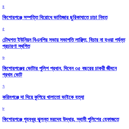
৪
কিশোরগঞ্জে সম্পত্তি বিরোধে ভাতিজার ছুরিকাঘাতে চাচা নিহত
৫
চৌদ্দশত ইউনিয়ন বিএনপির সভায় সভাপতি লাঞ্ছিত, বিচার না হওয়া পর্যন্ত
প্রচারণা স্থগিত
৬
কিশোরগঞ্জের ভোটার পুলিশ প্রধান, দিবেন ৩৫ বছরের চাকরী জীবনে
প্রথম ভোট
৭
করিমগঞ্জে দা দিয়ে কুপিয়ে খালাতো ভাইকে হত্যা
৮
কিশোরগঞ্জে গৃহবধূর ঝুলন্ত মরদেহ উদ্ধার, স্বামী পুলিশের হেফাজতে