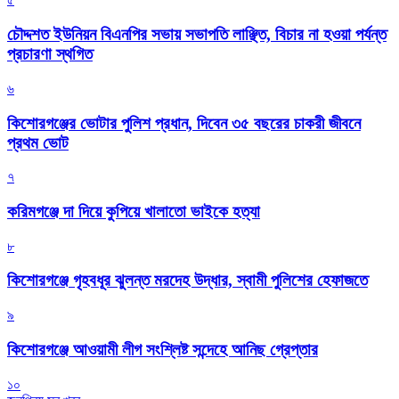
চৌদ্দশত ইউনিয়ন বিএনপির সভায় সভাপতি লাঞ্ছিত, বিচার না হওয়া পর্যন্ত
প্রচারণা স্থগিত
৬
কিশোরগঞ্জের ভোটার পুলিশ প্রধান, দিবেন ৩৫ বছরের চাকরী জীবনে
প্রথম ভোট
৭
করিমগঞ্জে দা দিয়ে কুপিয়ে খালাতো ভাইকে হত্যা
৮
কিশোরগঞ্জে গৃহবধূর ঝুলন্ত মরদেহ উদ্ধার, স্বামী পুলিশের হেফাজতে
৯
কিশোরগঞ্জে আওয়ামী লীগ সংশ্লিষ্ট সন্দেহে আনিছ গ্রেপ্তার
১০