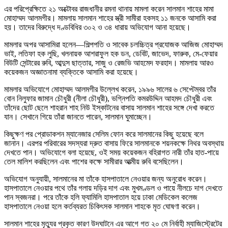
এর পরিপ্রেক্ষিতে ২১ অক্টোবর রাজধানীর রমনা থানায় মামলা করেন সালমান শাহের মামা
মোহাম্মদ আলমগীর। মামলায় সালমান শাহের স্ত্রী সামীরা হকসহ ১১ জনকে আসামি করা
হয়। তাদের বিরুদ্ধে দণ্ডবিধির ৩০২ ও ৩৪ ধারায় অভিযোগ আনা হয়েছে।
মামলার অপর আসামিরা হলেন—শিল্পপতি ও সাবেক চলচ্চিত্র প্রযোজক আজিজ মোহাম্মদ
ভাই, লতিফা হক লুছি, খলনায়ক আশরাফুল হক ডন, ডেবিট, জাভেদ, ফারুক, মে-ফেয়ার
বিউটি সেন্টারের রুবি, আব্দুস ছাত্তার, সাজু ও রেজভি আহমেদ ফরহাদ। মামলায় আরও
কয়েকজন অজ্ঞাতনামা ব্যক্তিকে আসামি করা হয়েছে।
মামলার অভিযোগে মোহাম্মদ আলমগীর উল্লেখ করেন, ১৯৯৬ সালের ৬ সেপ্টেম্বর তাঁর
বোন নিলুফার জামান চৌধুরী (নীলা চৌধুরী), ভগ্নিপতি কমরউদ্দিন আহমদ চৌধুরী এবং
তাঁদের ছোট ছেলে শাহরান শাহ নিউ ইস্কাটনের বাসায় সালমান শাহের সঙ্গে দেখা করতে
যান। সেখানে গিয়ে তাঁরা জানতে পারেন, সালমান ঘুমাচ্ছেন।
কিছুক্ষণ পর প্রোডাকশন ম্যানেজার সেলিম ফোন করে সালমানের কিছু হয়েছে বলে
জানান। এরপর পরিবারের সদস্যরা দ্রুত বাসায় ফিরে সালমানকে শয়নকক্ষে নিথর অবস্থায়
দেখতে পান। অভিযোগে বলা হয়েছে, ওই সময় কয়েকজন বহিরাগত নারী তাঁর হাত-পায়ে
তেল মালিশ করছিলেন এবং পাশের কক্ষে সামীরার আত্মীয় রুবি বসেছিলেন।
অভিযোগ অনুযায়ী, সালমানের মা তাঁকে হাসপাতালে নেওয়ার জন্য অনুরোধ করেন।
হাসপাতালে নেওয়ার পথে তাঁর গলায় দড়ির দাগ এবং মুখমণ্ডল ও পায়ে নীলচে দাগ দেখতে
পান স্বজনরা। পরে তাঁকে হলি ফ্যামিলি হাসপাতাল হয়ে ঢাকা মেডিকেল কলেজ
হাসপাতালে নেওয়া হলে কর্তব্যরত চিকিৎসক সালমান শাহকে মৃত ঘোষণা করেন।
সালমান শাহের মৃত্যুর প্রকৃত কারণ উদঘাটনে এর আগে গত ২০ মে নির্বাহী ম্যাজিস্ট্রেটের