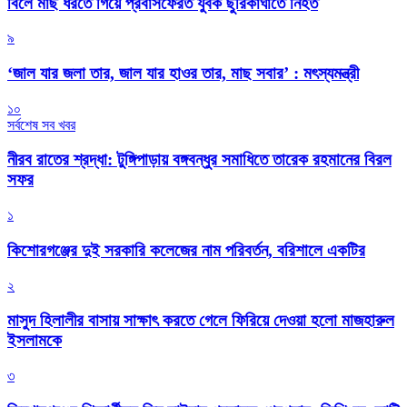
বিলে মাছ ধরতে গিয়ে প্রবাসফেরত যুবক ছুরিকাঘাতে নিহত
৯
‘জাল যার জলা তার, জাল যার হাওর তার, মাছ সবার’ : মৎস্যমন্ত্রী
১০
সর্বশেষ সব খবর
নীরব রাতের শ্রদ্ধা: টুঙ্গিপাড়ায় বঙ্গবন্ধুর সমাধিতে তারেক রহমানের বিরল
সফর
১
কিশোরগঞ্জের দুই সরকারি কলেজের নাম পরিবর্তন, বরিশালে একটির
২
মাসুদ হিলালীর বাসায় সাক্ষাৎ করতে গেলে ফিরিয়ে দেওয়া হলো মাজহারুল
ইসলামকে
৩