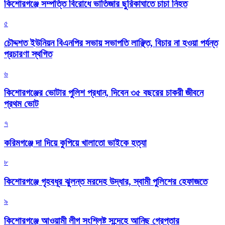
কিশোরগঞ্জে সম্পত্তি বিরোধে ভাতিজার ছুরিকাঘাতে চাচা নিহত
৫
চৌদ্দশত ইউনিয়ন বিএনপির সভায় সভাপতি লাঞ্ছিত, বিচার না হওয়া পর্যন্ত
প্রচারণা স্থগিত
৬
কিশোরগঞ্জের ভোটার পুলিশ প্রধান, দিবেন ৩৫ বছরের চাকরী জীবনে
প্রথম ভোট
৭
করিমগঞ্জে দা দিয়ে কুপিয়ে খালাতো ভাইকে হত্যা
৮
কিশোরগঞ্জে গৃহবধূর ঝুলন্ত মরদেহ উদ্ধার, স্বামী পুলিশের হেফাজতে
৯
কিশোরগঞ্জে আওয়ামী লীগ সংশ্লিষ্ট সন্দেহে আনিছ গ্রেপ্তার