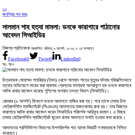
১০
জনপ্রিয় সব খবর
সালমান শাহ হত্যা মামলা: ডনকে কারাগারে পাঠানোর
আবেদন সিআইডির
নিজস্ব প্রতিবেদক
প্রকাশিত: রবিবার, ৯ আগস্ট, ২০২৬, ৫:২৪ অপরাহ্ণ
Facebook
0
Tweet
0
LinkedIn
0
অ-
অ+
চিত্রনায়ক মোহাম্মদ শাহরিয়ার (ইমন) ওরফে সালমান শাহের মৃত্যুর ঘটনায় পরিকল্পিতভাবে
হত্যার অভিযোগে দায়ের করা মামলায় গ্রেপ্তার খলনায়ক আশরাফুল হক ডনকে কারাগারে
আটক রাখার আবেদন করেছে পুলিশের অপরাধ তদন্ত বিভাগ (সিআইডি)।
রোববার (৯ আগস্ট) বিকেলে ডনকে আদালতে হাজির করা হয়। পরে তাকে ঢাকার চিফ
মেট্রোপলিটন ম্যাজিস্ট্রেট (সিএমএম) আদালতের হাজতখানায় রাখা হয়। তার বিরুদ্ধে
কারাগারে আটক রাখার আবেদন করেন সিআইডির পরিদর্শক আরিফুর রহমান। এ বিষয়ে
ঢাকার মেট্রোপলিটন ম্যাজিস্ট্রেট জুয়েল রানার আদালতে শুনানি হওয়ার কথা রয়েছে।
আদালতের প্রসিকিউশন বিভাগের উপপরিদর্শক শাহ আলম বিষয়টি গণমাধ্যমকে নিশ্চিত
করেছেন।