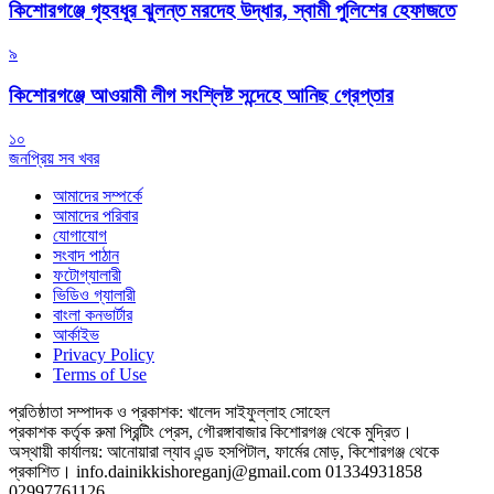
কিশোরগঞ্জে গৃহবধূর ঝুলন্ত মরদেহ উদ্ধার, স্বামী পুলিশের হেফাজতে
৯
কিশোরগঞ্জে আওয়ামী লীগ সংশ্লিষ্ট সন্দেহে আনিছ গ্রেপ্তার
১০
জনপ্রিয় সব খবর
আমাদের সম্পর্কে
আমাদের পরিবার
যোগাযোগ
সংবাদ পাঠান
ফটোগ্যালারী
ভিডিও গ্যালারী
বাংলা কনভার্টার
আর্কাইভ
Privacy Policy
Terms of Use
প্রতিষ্ঠাতা সম্পাদক ও প্রকাশক: খালেদ সাইফুল্লাহ সোহেল
প্রকাশক কর্তৃক রুমা প্রিন্টিং প্রেস, গৌরঙ্গাবাজার কিশোরগঞ্জ থেকে মুদ্রিত।
অস্থায়ী কার্যালয়: আনোয়ারা ল্যাব এন্ড হসপিটাল, ফার্মের মোড়, কিশোরগঞ্জ থেকে
প্রকাশিত।
info.dainikkishoreganj@gmail.com
01334931858
02997761126