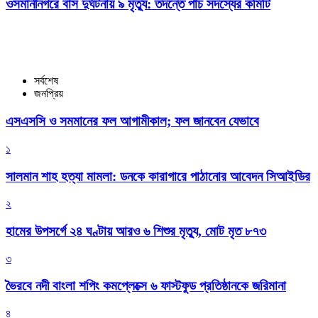
ওসমানীনগরে বাস দুর্ঘটনায় ৯ মৃত্যু: তদন্তে পাঁচ সদস্যের কমিটি
সর্বশেষ
জনপ্রিয়
এসএসসি ও সমমানের ফল আগামীকাল; ফল জানবেন যেভাবে
১
সালমান শাহ হত্যা মামলা: ডনকে কারাগারে পাঠানোর আবেদন সিআইডির
২
হামের উপসর্গে ২৪ ঘণ্টায় আরও ৬ শিশুর মৃত্যু, মোট মৃত ৮৭৩
৩
ভৈরবে নদী বাংলা শপিং কমপ্লেক্সে ৬ ফাস্টফুড প্রতিষ্ঠানকে জরিমানা
৪