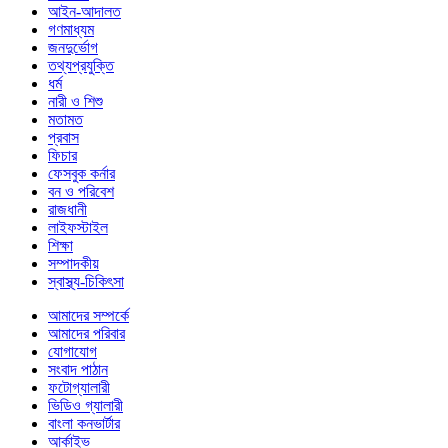
আইন-আদালত
গণমাধ্যম
জনদুর্ভোগ
তথ্যপ্রযুক্তি
ধর্ম
নারী ও শিশু
মতামত
প্রবাস
ফিচার
ফেসবুক কর্নার
বন ও পরিবেশ
রাজধানী
লাইফস্টাইল
শিক্ষা
সম্পাদকীয়
স্বাস্থ্য-চিকিৎসা
আমাদের সম্পর্কে
আমাদের পরিবার
যোগাযোগ
সংবাদ পাঠান
ফটোগ্যালারী
ভিডিও গ্যালারী
বাংলা কনভার্টার
আর্কাইভ