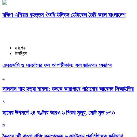
দক্ষিণ এশিয়ার বৃহত্তম ঔষধি উদ্ভিদ ডেটাবেজ তৈরি করল বাংলাদেশ
সর্বশেষ
জনপ্রিয়
এসএসসি ও সমমানের ফল আগামীকাল; ফল জানবেন যেভাবে
১
সালমান শাহ হত্যা মামলা: ডনকে কারাগারে পাঠানোর আবেদন সিআইডির
২
হামের উপসর্গে ২৪ ঘণ্টায় আরও ৬ শিশুর মৃত্যু, মোট মৃত ৮৭৩
৩
ভৈরবে নদী বাংলা শপিং কমপ্লেক্সে ৬ ফাস্টফুড প্রতিষ্ঠানকে জরিমানা