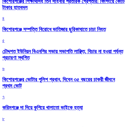
কিশোরগঞ্জের শিক্ষার্থীসহ তিন সাইবার প্রতারক গ্রেপ্তার: ফিশিংয়ে কোটি
টাকার হাতবদল
৪
কিশোরগঞ্জে সম্পত্তি বিরোধে ভাতিজার ছুরিকাঘাতে চাচা নিহত
৫
চৌদ্দশত ইউনিয়ন বিএনপির সভায় সভাপতি লাঞ্ছিত, বিচার না হওয়া পর্যন্ত
প্রচারণা স্থগিত
৬
কিশোরগঞ্জের ভোটার পুলিশ প্রধান, দিবেন ৩৫ বছরের চাকরী জীবনে
প্রথম ভোট
৭
করিমগঞ্জে দা দিয়ে কুপিয়ে খালাতো ভাইকে হত্যা
৮