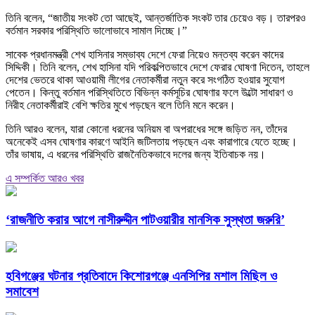
তিনি বলেন, “জাতীয় সংকট তো আছেই, আন্তর্জাতিক সংকট তার চেয়েও বড়। তারপরও
বর্তমান সরকার পরিস্থিতি ভালোভাবে সামাল দিচ্ছে।”
সাবেক প্রধানমন্ত্রী শেখ হাসিনার সম্ভাব্য দেশে ফেরা নিয়েও মন্তব্য করেন কাদের
সিদ্দিকী। তিনি বলেন, শেখ হাসিনা যদি পরিকল্পিতভাবে দেশে ফেরার ঘোষণা দিতেন, তাহলে
দেশের ভেতরে থাকা আওয়ামী লীগের নেতাকর্মীরা নতুন করে সংগঠিত হওয়ার সুযোগ
পেতেন। কিন্তু বর্তমান পরিস্থিতিতে বিভিন্ন কর্মসূচির ঘোষণার ফলে উল্টো সাধারণ ও
নিরীহ নেতাকর্মীরাই বেশি ক্ষতির মুখে পড়ছেন বলে তিনি মনে করেন।
তিনি আরও বলেন, যারা কোনো ধরনের অনিয়ম বা অপরাধের সঙ্গে জড়িত নন, তাঁদের
অনেকেই এসব ঘোষণার কারণে আইনি জটিলতায় পড়ছেন এবং কারাগারে যেতে হচ্ছে।
তাঁর ভাষায়, এ ধরনের পরিস্থিতি রাজনৈতিকভাবে দলের জন্য ইতিবাচক নয়।
এ সম্পর্কিত আরও খবর
‘রাজনীতি করার আগে নাসীরুদ্দীন পাটওয়ারীর মানসিক সুস্থতা জরুরি’
হবিগঞ্জের ঘটনার প্রতিবাদে কিশোরগঞ্জে এনসিপির মশাল মিছিল ও
সমাবেশ