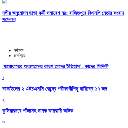
দলীয় অনুমোদন ছাড়া কর্মী সমাবেশ নয়: বাজিতপুরে বিএনপি নেতার সংবাদ
সম্মেলন
সর্বশেষ
জনপ্রিয়
‘জামায়াতের অধঃপতনের কারণ তাদের ইতিহাস’- কাদের সিদ্দিকী
১
তাড়াইলের ২ এইচএসসি কেন্দ্রে পরীক্ষার্থীপিছু দায়িত্বে ১৭ জন
২
কুলিয়ারচরে গাঁজাসহ মাদক কারবারি আটক
৩