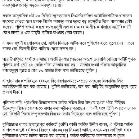
কবরস্থানসংলগ্ন সড়কে অবস্থান নেয়।
সকাল আনুমানিক ৮টা ৫০ মিনিটে সন্দেহভাজন সিএনজিচালিত অটোরিকশাটিকে থামানোর
সংকেত দেওয়া হলে চালক নির্দেশ অমান্য করে দ্রুত বড় ছয়সূতীর দিকে পালানোর চেষ্টা
করেন। পুলিশ ধাওয়া করলে বড় ছয়সূতী এলাকার আরব আলী চক বাজারে অটোরিকশাটি
রেখে চালক ও এক যাত্রী পালিয়ে যাওয়ার চেষ্টা করেন।
এ সময় স্থানীয় লোকজন মো. সজিব মিয়াকে আটক করে পুলিশের হাতে তুলে দেন। তবে
চালক মো. জিলানী মিয়া পালিয়ে যেতে সক্ষম হন।
পরে উপস্থিত সাক্ষীদের সামনে অটোরিকশার পেছনের অংশে তল্লাশি চালিয়ে আটটি পৃথক
পুটলায় রাখা মোট ১৬ কেজি গাঁজা উদ্ধার করা হয়। উদ্ধার হওয়া গাঁজার আনুমানিক
বাজারমূল্য প্রায় ৪ লাখ ৮০ হাজার টাকা বলে জানিয়েছে পুলিশ।
এ ছাড়া মাদক পরিবহনে ব্যবহৃত কিশোরগঞ্জ-থ-১১-০৫১৪ নম্বরের সিএনজিচালিত
অটোরিকশাটি জব্দ করা হয়েছে। পুলিশ জানিয়েছে, জব্দ করা গাড়িটির আনুমানিক মূল্য প্রায়
৩ লাখ টাকা।
পুলিশের দাবি, প্রাথমিক জিজ্ঞাসাবাদে আটক সজিব মিয়া উদ্ধার হওয়া গাঁজা বিক্রির
উদ্দেশ্যে নিজের হেফাজতে রাখার কথা স্বীকার করেছেন। একই সঙ্গে তিনি পলাতক চালক
মো. জিলানী মিয়ার সম্পৃক্ততার বিষয়েও তথ্য দিয়েছেন বলে জানিয়েছে পুলিশ।
কুলিয়ারচর থানার ভারপ্রাপ্ত কর্মকর্তা (ওসি) কাজী আরিফ উদ্দীন বলেন, এ ঘটনায় আটক
ও পলাতক দুই ব্যক্তির বিরুদ্ধে মাদকদ্রব্য নিয়ন্ত্রণ আইন, ২০১৮-এর সংশ্লিষ্ট ধারায়
কুলিয়ারচর থানায় মামলা দায়ের করা হয়েছে। আটক ব্যক্তিকে আদালতের মাধ্যমে