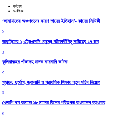
সর্বশেষ
জনপ্রিয়
‘জামায়াতের অধঃপতনের কারণ তাদের ইতিহাস’- কাদের সিদ্দিকী
১
তাড়াইলের ২ এইচএসসি কেন্দ্রে পরীক্ষার্থীপিছু দায়িত্বে ১৭ জন
২
কুলিয়ারচরে গাঁজাসহ মাদক কারবারি আটক
৩
গৃহায়ন, দুর্যোগ, জ্বালানি ও প্রাথমিক শিক্ষায় নতুন সচিব নিয়োগ
৪
খেলাপি ঋণ কমাতে ১৮ মাসের বিশেষ পরিকল্পনা বাংলাদেশ ব্যাংকের
৫