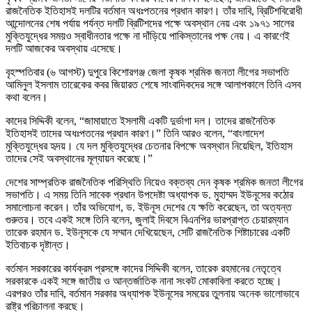
রাজনৈতিক ইতিহাসই দলটির বর্তমান অধঃপতনের প্রধান কারণ। তাঁর দাবি, ব্রিটিশবিরোধী
আন্দোলনের শেষ পর্যায় পর্যন্ত দলটি ব্রিটিশদের পক্ষে অবস্থান নেয় এবং ১৯৭১ সালের
মুক্তিযুদ্ধের সময়ও স্বাধীনতার পক্ষে না দাঁড়িয়ে পাকিস্তানের পক্ষ নেয়। এ কারণেই
দলটি আজকের অবস্থায় এসেছে।
বৃহস্পতিবার (৬ আগস্ট) দুপুরে কিশোরগঞ্জ জেলা কৃষক শ্রমিক জনতা লীগের সভাপতি
আমিনুল ইসলাম তারেকের কবর জিয়ারত শেষে সাংবাদিকদের সঙ্গে আলাপকালে তিনি এসব
কথা বলেন।
কাদের সিদ্দিকী বলেন, “জামায়াতে ইসলামী একটি দুর্ভাগা দল। তাদের রাজনৈতিক
ইতিহাসই তাদের অধঃপতনের প্রধান কারণ।” তিনি আরও বলেন, “বাংলাদেশ
মুক্তিযুদ্ধের হৃদয়। যে দল মুক্তিযুদ্ধের চেতনার বিপক্ষে অবস্থান নিয়েছিল, ইতিহাস
তাদের সেই অবস্থানের মূল্যায়ন করেছে।”
দেশের সাম্প্রতিক রাজনৈতিক পরিস্থিতি নিয়েও বক্তব্য দেন কৃষক শ্রমিক জনতা লীগের
সভাপতি। এ সময় তিনি সাবেক প্রধান উপদেষ্টা অধ্যাপক ড. মুহাম্মদ ইউনূসের কঠোর
সমালোচনা করেন। তাঁর অভিযোগ, ড. ইউনূস দেশের যে ক্ষতি করেছেন, তা অত্যন্ত
গুরুতর। তবে একই সঙ্গে তিনি বলেন, জুলাই দিবসে বিএনপির ভারপ্রাপ্ত চেয়ারম্যান
তারেক রহমান ড. ইউনূসকে যে সম্মান দেখিয়েছেন, সেটি রাজনৈতিক শিষ্টাচারের একটি
ইতিবাচক দৃষ্টান্ত।
বর্তমান সরকারের কার্যক্রম প্রসঙ্গে কাদের সিদ্দিকী বলেন, তারেক রহমানের নেতৃত্বে
সরকারকে একই সঙ্গে জাতীয় ও আন্তর্জাতিক নানা সংকট মোকাবিলা করতে হচ্ছে।
এরপরও তাঁর দাবি, বর্তমান সরকার অধ্যাপক ইউনূসের সময়ের তুলনায় অনেক ভালোভাবে
রাষ্ট্র পরিচালনা করছে।