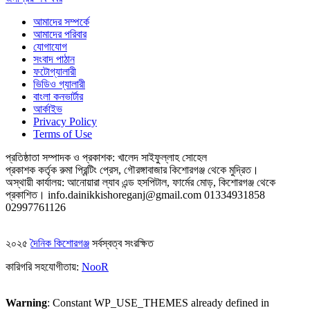
আমাদের সম্পর্কে
আমাদের পরিবার
যোগাযোগ
সংবাদ পাঠান
ফটোগ্যালারী
ভিডিও গ্যালারী
বাংলা কনভার্টার
আর্কাইভ
Privacy Policy
Terms of Use
প্রতিষ্ঠাতা সম্পাদক ও প্রকাশক: খালেদ সাইফুল্লাহ সোহেল
প্রকাশক কর্তৃক রুমা প্রিন্টিং প্রেস, গৌরঙ্গাবাজার কিশোরগঞ্জ থেকে মুদ্রিত।
অস্থায়ী কার্যালয়: আনোয়ারা ল্যাব এন্ড হসপিটাল, ফার্মের মোড়, কিশোরগঞ্জ থেকে
প্রকাশিত।
info.dainikkishoreganj@gmail.com
01334931858
02997761126
২০২৫
দৈনিক কিশোরগঞ্জ
সর্বস্বত্ব সংরক্ষিত
কারিগরি সহযোগীতায়:
NooR
Warning
: Constant WP_USE_THEMES already defined in