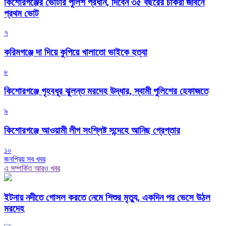
কিশোরগঞ্জের ভোটার পুলিশ প্রধান, দিবেন ৩৫ বছরের চাকরী জীবনে
প্রথম ভোট
৭
করিমগঞ্জে দা দিয়ে কুপিয়ে খালাতো ভাইকে হত্যা
৮
কিশোরগঞ্জে গৃহবধূর ঝুলন্ত মরদেহ উদ্ধার, স্বামী পুলিশের হেফাজতে
৯
কিশোরগঞ্জে আওয়ামী লীগ সংশ্লিষ্ট সন্দেহে আনিছ গ্রেপ্তার
১০
জনপ্রিয় সব খবর
এ সম্পর্কিত আরও খবর
ইটনায় নদীতে গোসল করতে নেমে শিশুর মৃত্যু, একদিন পর ভেসে উঠল
মরদেহ