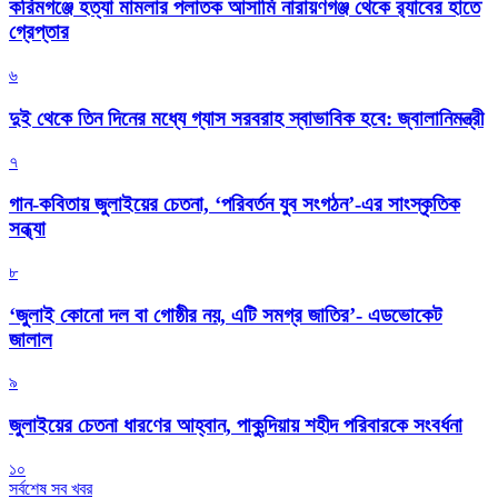
করিমগঞ্জে হত্যা মামলার পলাতক আসামি নারায়ণগঞ্জ থেকে র‌্যাবের হাতে
গ্রেপ্তার
৬
দুই থেকে তিন দিনের মধ্যে গ্যাস সরবরাহ স্বাভাবিক হবে: জ্বালানিমন্ত্রী
৭
গান-কবিতায় জুলাইয়ের চেতনা, ‘পরিবর্তন যুব সংগঠন’-এর সাংস্কৃতিক
সন্ধ্যা
৮
‘জুলাই কোনো দল বা গোষ্ঠীর নয়, এটি সমগ্র জাতির’- এডভোকেট
জালাল
৯
জুলাইয়ের চেতনা ধারণের আহ্বান, পাকুন্দিয়ায় শহীদ পরিবারকে সংবর্ধনা
১০
সর্বশেষ সব খবর