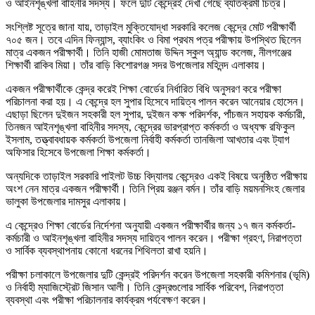
ও আইনশৃঙ্খলা বাহিনীর সদস্য। ফলে দুটি কেন্দ্রেই দেখা গেছে ব্যতিক্রমী চিত্র।
সংশ্লিষ্ট সূত্রে জানা যায়, তাড়াইল মুক্তিযোদ্ধা সরকারি কলেজ কেন্দ্রে মোট পরীক্ষার্থী
৭০৫ জন। তবে এদিন ফিন্যান্স, ব্যাংকিং ও বিমা প্রথম পত্র পরীক্ষায় উপস্থিত ছিলেন
মাত্র একজন পরীক্ষার্থী। তিনি হাজী মোমতাজ উদ্দিন স্কুল অ্যান্ড কলেজ, নীলগঞ্জের
শিক্ষার্থী রাকিব মিয়া। তাঁর বাড়ি কিশোরগঞ্জ সদর উপজেলার মহিনন্দ এলাকায়।
একজন পরীক্ষার্থীকে কেন্দ্র করেই শিক্ষা বোর্ডের নির্ধারিত বিধি অনুসরণ করে পরীক্ষা
পরিচালনা করা হয়। এ কেন্দ্রে হল সুপার হিসেবে দায়িত্ব পালন করেন আনেয়ার হোসেন।
এছাড়া ছিলেন দুইজন সহকারী হল সুপার, দুইজন কক্ষ পরিদর্শক, পাঁচজন সহায়ক কর্মচারী,
তিনজন আইনশৃঙ্খলা বাহিনীর সদস্য, কেন্দ্রের ভারপ্রাপ্ত কর্মকর্তা ও অধ্যক্ষ রফিকুল
ইসলাম, তত্ত্বাবধায়ক কর্মকর্তা উপজেলা নির্বাহী কর্মকর্তা তানজিলা আখতার এবং ট্যাগ
অফিসার হিসেবে উপজেলা শিক্ষা কর্মকর্তা।
অন্যদিকে তাড়াইল সরকারি পাইলট উচ্চ বিদ্যালয় কেন্দ্রেও একই বিষয়ে অনুষ্ঠিত পরীক্ষায়
অংশ নেন মাত্র একজন পরীক্ষার্থী। তিনি প্রিয় রঞ্জন বর্মন। তাঁর বাড়ি ময়মনসিংহ জেলার
ভালুকা উপজেলার দামসুর এলাকায়।
এ কেন্দ্রেও শিক্ষা বোর্ডের নির্দেশনা অনুযায়ী একজন পরীক্ষার্থীর জন্য ১৭ জন কর্মকর্তা-
কর্মচারী ও আইনশৃঙ্খলা বাহিনীর সদস্য দায়িত্ব পালন করেন। পরীক্ষা গ্রহণ, নিরাপত্তা
ও সার্বিক ব্যবস্থাপনায় কোনো ধরনের শিথিলতা রাখা হয়নি।
পরীক্ষা চলাকালে উপজেলার দুটি কেন্দ্রই পরিদর্শন করেন উপজেলা সহকারী কমিশনার (ভূমি)
ও নির্বাহী ম্যাজিস্ট্রেট জিসান আলী। তিনি কেন্দ্রগুলোর সার্বিক পরিবেশ, নিরাপত্তা
ব্যবস্থা এবং পরীক্ষা পরিচালনার কার্যক্রম পর্যবেক্ষণ করেন।