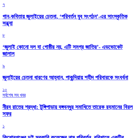
৭
গান-কবিতায় জুলাইয়ের চেতনা, ‘পরিবর্তন যুব সংগঠন’-এর সাংস্কৃতিক
সন্ধ্যা
৮
‘জুলাই কোনো দল বা গোষ্ঠীর নয়, এটি সমগ্র জাতির’- এডভোকেট
জালাল
৯
জুলাইয়ের চেতনা ধারণের আহ্বান, পাকুন্দিয়ায় শহীদ পরিবারকে সংবর্ধনা
১০
সর্বশেষ সব খবর
নীরব রাতের শ্রদ্ধা: টুঙ্গিপাড়ায় বঙ্গবন্ধুর সমাধিতে তারেক রহমানের বিরল
সফর
১
কিশোরগঞ্জের দুই সরকারি কলেজের নাম পরিবর্তন, বরিশালে একটির