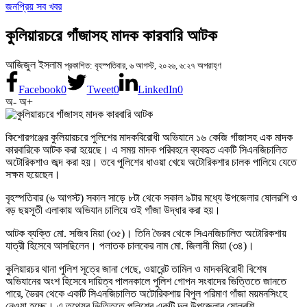
জনপ্রিয় সব খবর
কুলিয়ারচরে গাঁজাসহ মাদক কারবারি আটক
আজিজুল ইসলাম
প্রকাশিত: বৃহস্পতিবার, ৬ আগস্ট, ২০২৬, ৬:২৭ অপরাহ্ণ
Facebook
0
Tweet
0
LinkedIn
0
অ-
অ+
কিশোরগঞ্জের কুলিয়ারচরে পুলিশের মাদকবিরোধী অভিযানে ১৬ কেজি গাঁজাসহ এক মাদক
কারবারিকে আটক করা হয়েছে। এ সময় মাদক পরিবহনে ব্যবহৃত একটি সিএনজিচালিত
অটোরিকশাও জব্দ করা হয়। তবে পুলিশের ধাওয়া খেয়ে অটোরিকশার চালক পালিয়ে যেতে
সক্ষম হয়েছেন।
বৃহস্পতিবার (৬ আগস্ট) সকাল সাড়ে ৮টা থেকে সকাল ৯টার মধ্যে উপজেলার ষোলরশি ও
বড় ছয়সূতী এলাকায় অভিযান চালিয়ে ওই গাঁজা উদ্ধার করা হয়।
আটক ব্যক্তি মো. সজিব মিয়া (৩৫)। তিনি ভৈরব থেকে সিএনজিচালিত অটোরিকশায়
যাত্রী হিসেবে আসছিলেন। পলাতক চালকের নাম মো. জিলানী মিয়া (৩৪)।
কুলিয়ারচর থানা পুলিশ সূত্রে জানা গেছে, ওয়ারেন্ট তামিল ও মাদকবিরোধী বিশেষ
অভিযানের অংশ হিসেবে দায়িত্ব পালনকালে পুলিশ গোপন সংবাদের ভিত্তিতে জানতে
পারে, ভৈরব থেকে একটি সিএনজিচালিত অটোরিকশায় বিপুল পরিমাণ গাঁজা ময়মনসিংহে
নেওয়া হচ্ছে। এ তথ্যের ভিত্তিতে পুলিশের একটি দল উপজেলার ষোলরশি