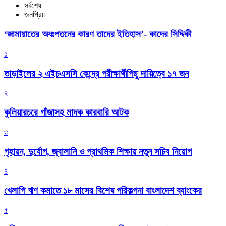
সর্বশেষ
জনপ্রিয়
‘জামায়াতের অধঃপতনের কারণ তাদের ইতিহাস’- কাদের সিদ্দিকী
১
তাড়াইলের ২ এইচএসসি কেন্দ্রে পরীক্ষার্থীপিছু দায়িত্বে ১৭ জন
২
কুলিয়ারচরে গাঁজাসহ মাদক কারবারি আটক
৩
গৃহায়ন, দুর্যোগ, জ্বালানি ও প্রাথমিক শিক্ষায় নতুন সচিব নিয়োগ
৪
খেলাপি ঋণ কমাতে ১৮ মাসের বিশেষ পরিকল্পনা বাংলাদেশ ব্যাংকের
৫