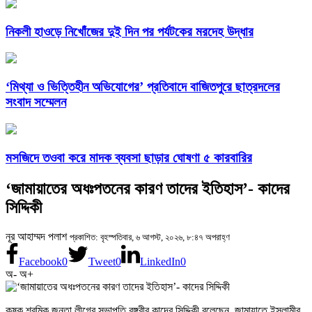
নিকলী হাওড়ে নিখোঁজের দুই দিন পর পর্যটকের মরদেহ উদ্ধার
‘মিথ্যা ও ভিত্তিহীন অভিযোগের’ প্রতিবাদে বাজিতপুরে ছাত্রদলের
সংবাদ সম্মেলন
মসজিদে তওবা করে মাদক ব্যবসা ছাড়ার ঘোষণা ৫ কারবারির
‘জামায়াতের অধঃপতনের কারণ তাদের ইতিহাস’- কাদের
সিদ্দিকী
নূর আহাম্মদ পলাশ
প্রকাশিত: বৃহস্পতিবার, ৬ আগস্ট, ২০২৬, ৮:৪৭ অপরাহ্ণ
Facebook
0
Tweet
0
LinkedIn
0
অ-
অ+
কৃষক শ্রমিক জনতা লীগের সভাপতি বঙ্গবীর কাদের সিদ্দিকী বলেছেন, জামায়াতে ইসলামীর