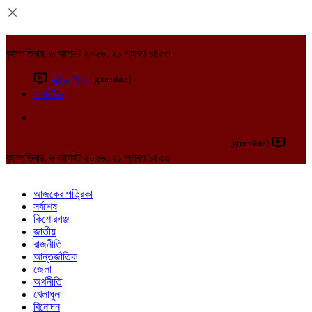
বৃহস্পতিবার, ৬ আগস্ট ২০২৬, ২১ শ্রাবণ ১৪৩৩
[gtranslate]
লাইভ টিভি
আর্কাইভ
[gtranslate]
বৃহস্পতিবার, ৬ আগস্ট ২০২৬, ২১ শ্রাবণ ১৪৩৩
আজকের পত্রিকা
সর্বশেষ
কিশোরগঞ্জ
জাতীয়
রাজনীতি
আন্তর্জাতিক
জেলা
অর্থনীতি
খেলাধুলা
বিনোদন