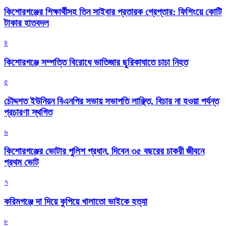
কিশোরগঞ্জের শিক্ষার্থীসহ তিন সাইবার প্রতারক গ্রেপ্তার: ফিশিংয়ে কোটি
টাকার হাতবদল
৪
কিশোরগঞ্জে সম্পত্তি বিরোধে ভাতিজার ছুরিকাঘাতে চাচা নিহত
৫
চৌদ্দশত ইউনিয়ন বিএনপির সভায় সভাপতি লাঞ্ছিত, বিচার না হওয়া পর্যন্ত
প্রচারণা স্থগিত
৬
কিশোরগঞ্জের ভোটার পুলিশ প্রধান, দিবেন ৩৫ বছরের চাকরী জীবনে
প্রথম ভোট
৭
করিমগঞ্জে দা দিয়ে কুপিয়ে খালাতো ভাইকে হত্যা
৮