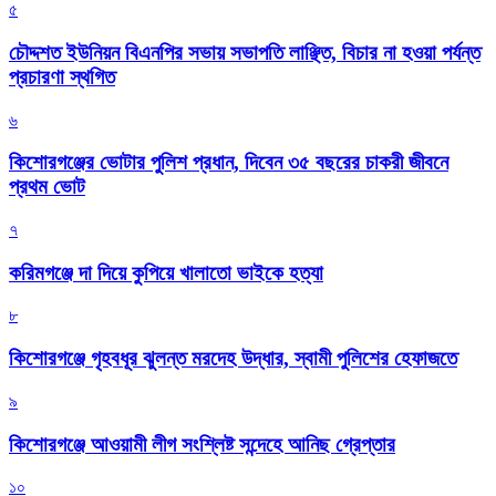
৫
চৌদ্দশত ইউনিয়ন বিএনপির সভায় সভাপতি লাঞ্ছিত, বিচার না হওয়া পর্যন্ত
প্রচারণা স্থগিত
৬
কিশোরগঞ্জের ভোটার পুলিশ প্রধান, দিবেন ৩৫ বছরের চাকরী জীবনে
প্রথম ভোট
৭
করিমগঞ্জে দা দিয়ে কুপিয়ে খালাতো ভাইকে হত্যা
৮
কিশোরগঞ্জে গৃহবধূর ঝুলন্ত মরদেহ উদ্ধার, স্বামী পুলিশের হেফাজতে
৯
কিশোরগঞ্জে আওয়ামী লীগ সংশ্লিষ্ট সন্দেহে আনিছ গ্রেপ্তার
১০