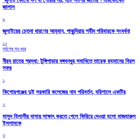
‘জুলাই কোনো দল বা গোষ্ঠীর নয়, এটি সমগ্র জাতির’- এডভোকেট
জালাল
৯
জুলাইয়ের চেতনা ধারণের আহ্বান, পাকুন্দিয়ায় শহীদ পরিবারকে সংবর্ধনা
১০
সর্বশেষ সব খবর
নীরব রাতের শ্রদ্ধা: টুঙ্গিপাড়ায় বঙ্গবন্ধুর সমাধিতে তারেক রহমানের বিরল
সফর
১
কিশোরগঞ্জের দুই সরকারি কলেজের নাম পরিবর্তন, বরিশালে একটির
২
মাসুদ হিলালীর বাসায় সাক্ষাৎ করতে গেলে ফিরিয়ে দেওয়া হলো মাজহারুল
ইসলামকে
৩