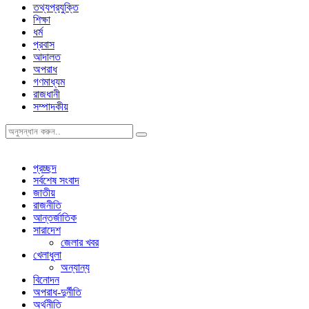
তথ্যপ্রযুক্তি
শিক্ষা
ধর্ম
প্রবাস
আদালত
অপরাধ
গণমাধ্যম
রাজধানী
সম্পাদকীয়
প্রচ্ছদ
সর্বশেষ সংবাদ
জাতীয়
রাজনীতি
আন্তর্জাতিক
সারাদেশ
জেলার খবর
খেলাধুলা
অন্যান্য
বিনোদন
অপরাধ-দুর্নীতি
অর্থনীতি