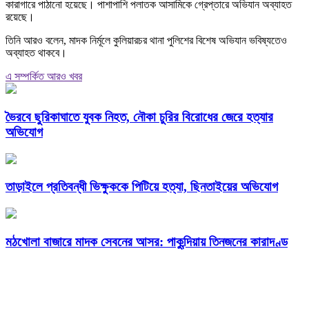
কারাগারে পাঠানো হয়েছে। পাশাপাশি পলাতক আসামিকে গ্রেপ্তারে অভিযান অব্যাহত
রয়েছে।
তিনি আরও বলেন, মাদক নির্মূলে কুলিয়ারচর থানা পুলিশের বিশেষ অভিযান ভবিষ্যতেও
অব্যাহত থাকবে।
এ সম্পর্কিত আরও খবর
ভৈরবে ছুরিকাঘাতে যুবক নিহত, নৌকা চুরির বিরোধের জেরে হত্যার
অভিযোগ
তাড়াইলে প্রতিবন্ধী ভিক্ষুককে পিটিয়ে হত্যা, ছিনতাইয়ের অভিযোগ
মঠখোলা বাজারে মাদক সেবনের আসর: পাকুন্দিয়ায় তিনজনের কারাদণ্ড