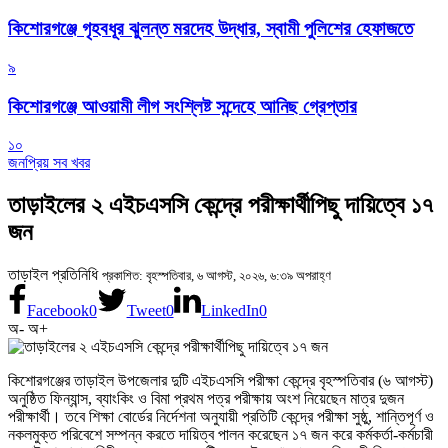
কিশোরগঞ্জে গৃহবধূর ঝুলন্ত মরদেহ উদ্ধার, স্বামী পুলিশের হেফাজতে
৯
কিশোরগঞ্জে আওয়ামী লীগ সংশ্লিষ্ট সন্দেহে আনিছ গ্রেপ্তার
১০
জনপ্রিয় সব খবর
তাড়াইলের ২ এইচএসসি কেন্দ্রে পরীক্ষার্থীপিছু দায়িত্বে ১৭
জন
তাড়াইল প্রতিনিধি
প্রকাশিত: বৃহস্পতিবার, ৬ আগস্ট, ২০২৬, ৬:৩৯ অপরাহ্ণ
Facebook
0
Tweet
0
LinkedIn
0
অ-
অ+
কিশোরগঞ্জের তাড়াইল উপজেলার দুটি এইচএসসি পরীক্ষা কেন্দ্রে বৃহস্পতিবার (৬ আগস্ট)
অনুষ্ঠিত ফিন্যান্স, ব্যাংকিং ও বিমা প্রথম পত্র পরীক্ষায় অংশ নিয়েছেন মাত্র দুজন
পরীক্ষার্থী। তবে শিক্ষা বোর্ডের নির্দেশনা অনুযায়ী প্রতিটি কেন্দ্রে পরীক্ষা সুষ্ঠু, শান্তিপূর্ণ ও
নকলমুক্ত পরিবেশে সম্পন্ন করতে দায়িত্ব পালন করেছেন ১৭ জন করে কর্মকর্তা-কর্মচারী