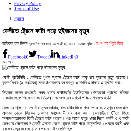
Privacy Policy
Terms of Use
প্রচ্ছদ
ফেনীতে ট্রেনে কাটা পড়ে দুইজনের মৃত্যু
জহিরুল হক মিলন
ই-পেপার প্রিন্ট ভিউ
প্রকাশিত: শুক্রবার, ১০ অক্টোবর, ২০২৫, ১১:৪৫ পূর্বাহ্ণ
Facebook
0
Tweet
0
LinkedIn
0
অ-
অ+
ফেনী প্রতিনিধি : ফেনীতে পৃথক স্থানে ট্রেনে কাটা পড়ে দুই যুবকের মৃত্যু হয়েছে।
বৃহস্পতিবার (৯ অক্টোবর) সদর উপজেলার ফতেহপুর ও শর্শদি এলাকায় এ দুর্ঘটনা ঘটে।
নিহতরা হলেন রাঙামাটি সদর থানার বাগাইছড়ি ইউনিয়নের খেদারছড়া গ্রামের মনিময়
চাকমার ছেলে জিকেন চাকমা (২০)। অন্যজনের এখনো পরিচয় শনাক্ত হয়নি।
রেলওয়ে পুলিশ ও স্থানীয় সূত্র জানায়, রাত ৮টার দিকে খবর পেয়ে ফতেহপুর রেলক্রসিং
এলাকা থেকে জিকেন চাকমার মরদেহ উদ্ধার করা হয়। রেললাইনে হাঁটতে গিয়ে
অসাবধানতাবশত তিনি ট্রেনে কাটা পড়েন। এর আগে দুপুর ২টার দিকে শর্শদি ও গুণবতী
রেলওয়ে স্টেশনের মধ্যবর্তী এলাকা থেকে ট্রেনে কাটা পড়ে আনুমানিক ২৮ বছর বয়সী এক
যুবকের মৃত্যু হয়েছে। তার পরনে শার্ট ও লুঙ্গি ছিল।