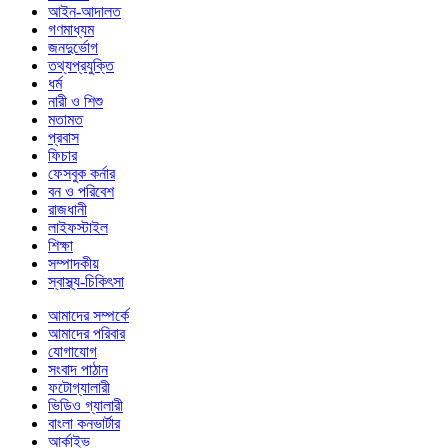
আইন-আদালত
গণমাধ্যম
জনদুর্ভোগ
তথ্যপ্রযুক্তি
ধর্ম
নারী ও শিশু
মতামত
প্রবাস
ফিচার
ফেসবুক কর্নার
বন ও পরিবেশ
রাজধানী
লাইফস্টাইল
শিক্ষা
সম্পাদকীয়
স্বাস্থ্য-চিকিৎসা
আমাদের সম্পর্কে
আমাদের পরিবার
যোগাযোগ
সংবাদ পাঠান
ফটোগ্যালারী
ভিডিও গ্যালারী
বাংলা কনভার্টার
আর্কাইভ