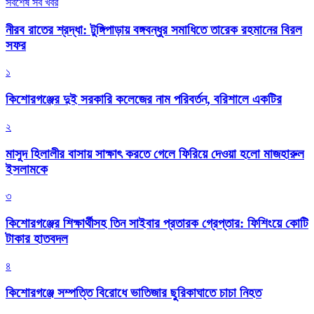
সর্বশেষ সব খবর
নীরব রাতের শ্রদ্ধা: টুঙ্গিপাড়ায় বঙ্গবন্ধুর সমাধিতে তারেক রহমানের বিরল
সফর
১
কিশোরগঞ্জের দুই সরকারি কলেজের নাম পরিবর্তন, বরিশালে একটির
২
মাসুদ হিলালীর বাসায় সাক্ষাৎ করতে গেলে ফিরিয়ে দেওয়া হলো মাজহারুল
ইসলামকে
৩
কিশোরগঞ্জের শিক্ষার্থীসহ তিন সাইবার প্রতারক গ্রেপ্তার: ফিশিংয়ে কোটি
টাকার হাতবদল
৪
কিশোরগঞ্জে সম্পত্তি বিরোধে ভাতিজার ছুরিকাঘাতে চাচা নিহত