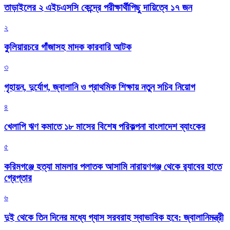
তাড়াইলের ২ এইচএসসি কেন্দ্রে পরীক্ষার্থীপিছু দায়িত্বে ১৭ জন
২
কুলিয়ারচরে গাঁজাসহ মাদক কারবারি আটক
৩
গৃহায়ন, দুর্যোগ, জ্বালানি ও প্রাথমিক শিক্ষায় নতুন সচিব নিয়োগ
৪
খেলাপি ঋণ কমাতে ১৮ মাসের বিশেষ পরিকল্পনা বাংলাদেশ ব্যাংকের
৫
করিমগঞ্জে হত্যা মামলার পলাতক আসামি নারায়ণগঞ্জ থেকে র‌্যাবের হাতে
গ্রেপ্তার
৬
দুই থেকে তিন দিনের মধ্যে গ্যাস সরবরাহ স্বাভাবিক হবে: জ্বালানিমন্ত্রী