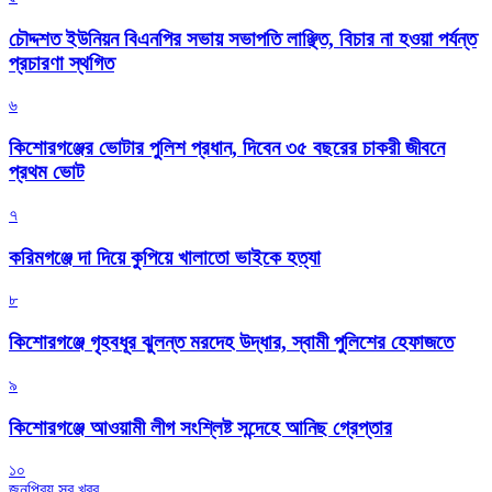
চৌদ্দশত ইউনিয়ন বিএনপির সভায় সভাপতি লাঞ্ছিত, বিচার না হওয়া পর্যন্ত
প্রচারণা স্থগিত
৬
কিশোরগঞ্জের ভোটার পুলিশ প্রধান, দিবেন ৩৫ বছরের চাকরী জীবনে
প্রথম ভোট
৭
করিমগঞ্জে দা দিয়ে কুপিয়ে খালাতো ভাইকে হত্যা
৮
কিশোরগঞ্জে গৃহবধূর ঝুলন্ত মরদেহ উদ্ধার, স্বামী পুলিশের হেফাজতে
৯
কিশোরগঞ্জে আওয়ামী লীগ সংশ্লিষ্ট সন্দেহে আনিছ গ্রেপ্তার
১০
জনপ্রিয় সব খবর