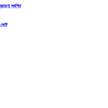
্রচারণা স্থগিত
ম ভোট