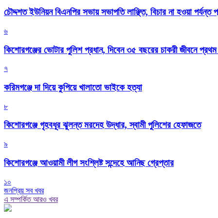
চৌদ্দশত ইউনিয়ন বিএনপির সভায় সভাপতি লাঞ্ছিত, বিচার না হওয়া পর্যন্ত প
৬
কিশোরগঞ্জের ভোটার পুলিশ প্রধান, দিবেন ৩৫ বছরের চাকরী জীবনে প্রথ
৭
করিমগঞ্জে দা দিয়ে কুপিয়ে খালাতো ভাইকে হত্যা
৮
কিশোরগঞ্জে গৃহবধূর ঝুলন্ত মরদেহ উদ্ধার, স্বামী পুলিশের হেফাজতে
৯
কিশোরগঞ্জে আওয়ামী লীগ সংশ্লিষ্ট সন্দেহে আনিছ গ্রেপ্তার
১০
জনপ্রিয় সব খবর
এ সম্পর্কিত আরও খবর