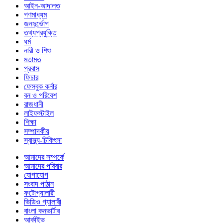
আইন-আদালত
গণমাধ্যম
জনদুর্ভোগ
তথ্যপ্রযুক্তি
ধর্ম
নারী ও শিশু
মতামত
প্রবাস
ফিচার
ফেসবুক কর্নার
বন ও পরিবেশ
রাজধানী
লাইফস্টাইল
শিক্ষা
সম্পাদকীয়
স্বাস্থ্য-চিকিৎসা
আমাদের সম্পর্কে
আমাদের পরিবার
যোগাযোগ
সংবাদ পাঠান
ফটোগ্যালারী
ভিডিও গ্যালারী
বাংলা কনভার্টার
আর্কাইভ