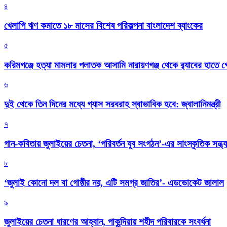
৪
খেলাপি ঋণ কমাতে ১৮ মাসের বিশেষ পরিকল্পনা বাংলাদেশ ব্যাংকের
৫
করিমগঞ্জে হত্যা মামলার পলাতক আসামি নারায়ণগঞ্জ থেকে র‌্যাবের হাতে গ্
৬
দুই থেকে তিন দিনের মধ্যে গ্যাস সরবরাহ স্বাভাবিক হবে: জ্বালানিমন্ত্রী
৭
গান-কবিতায় জুলাইয়ের চেতনা, ‘পরিবর্তন যুব সংগঠন’-এর সাংস্কৃতিক সন্ধ্য
৮
‘জুলাই কোনো দল বা গোষ্ঠীর নয়, এটি সমগ্র জাতির’- এডভোকেট জালাল
৯
জুলাইয়ের চেতনা ধারণের আহ্বান, পাকুন্দিয়ায় শহীদ পরিবারকে সংবর্ধনা