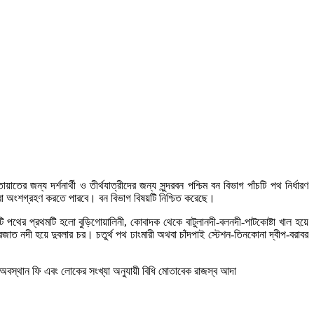
য়াতের জন্য দর্শনার্থী ও তীর্থযাত্রীদের জন্য সুন্দরবন পশ্চিম বন বিভাগ পাঁচটি পথ নির্ধারণ
্বীরা অংশগ্রহণ করতে পারবে। বন বিভাগ বিষয়টি নিশ্চিত করেছে।
ঁচটি পথের প্রথমটি হলো বুড়িগোয়ালিনী, কোবাদক থেকে বাটুলানদী-বলনদী-পাটকোষ্টা খাল হয়ে
াত নদী হয়ে দুবলার চর। চতুর্থ পথ ঢাংমারী অথবা চাঁদপাই স্টেশন-তিনকোনা দ্বীপ-বরাবর
 ফি, অবস্থান ফি এবং লোকের সংখ্যা অনুযায়ী বিধি মোতাবেক রাজস্ব আদা