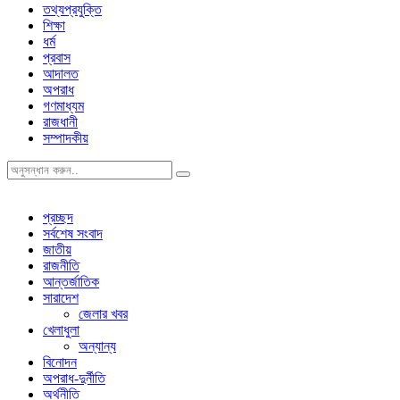
তথ্যপ্রযুক্তি
শিক্ষা
ধর্ম
প্রবাস
আদালত
অপরাধ
গণমাধ্যম
রাজধানী
সম্পাদকীয়
প্রচ্ছদ
সর্বশেষ সংবাদ
জাতীয়
রাজনীতি
আন্তর্জাতিক
সারাদেশ
জেলার খবর
খেলাধুলা
অন্যান্য
বিনোদন
অপরাধ-দুর্নীতি
অর্থনীতি