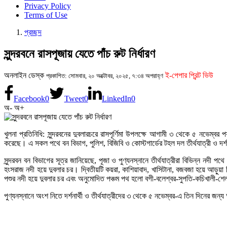
Privacy Policy
Terms of Use
প্রচ্ছদ
সুন্দরবনে রাসপূজায় যেতে পাঁচ রুট নির্ধারণ
অনলাইন ডেস্ক
ই-পেপার প্রিন্ট ভিউ
প্রকাশিত: সোমবার, ২০ অক্টোবর, ২০২৫, ৭:৩৪ অপরাহ্ণ
Facebook
0
Tweet
0
LinkedIn
0
অ-
অ+
খুলনা প্রতিনিধি: সুন্দরবনের দুবলারচরে রাসপূর্ণিমা উপলক্ষে আগামী ৩ থেকে ৫ নভেম্বর পর্যন
করেছে। এ সকল পথে বন বিভাগ, পুলিশ, বিজিবি ও কোস্টগার্ডের টহল দল তীর্থযাত্রী ও দর্
সুন্দরবন বন বিভাগের সূত্র জানিয়েছে, পূজা ও পুণ্যনস্নানে তীর্থযাত্রীরা বিভিন্ন নদ
হংসরাজ নদী হয়ে দুবলার চর। দ্বিতীয়টি কয়রা, কাশিয়াবাদ, খাসিটানা, বজবজা হয়ে আড়ুয়া
পশুর নদী হয়ে দুবলার চর এবং অনুমোদিত পঞ্চম পথ হলো বগী-বলেশ্বর-সুপতি-কচিখালী-শেলা
পুণ্যনস্নানে অংশ নিতে দর্শনার্থী ও তীর্থযাত্রীদের ৩ থেকে ৫ নভেম্বর-এ তিন দিনের জন্