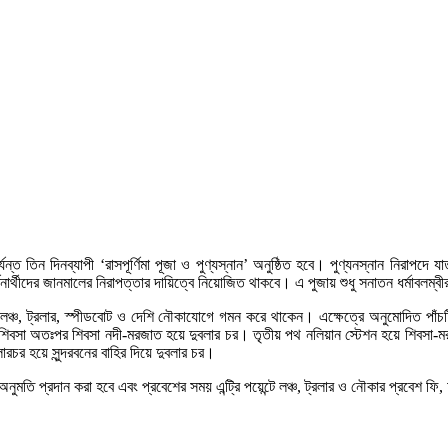
্ত তিন দিনব্যাপী ‘রাসপূর্ণিমা পূজা ও পুণ্যস্নান’ অনুষ্ঠিত হবে। পুণ্যনস্নান নিরাপদে যাতা
শনার্থীদের জানমালের নিরাপত্তার দায়িত্বে নিয়োজিত থাকবে। এ পুজায় শুধু সনাতন ধর্মাবলম
ী পথে লঞ্চ, ট্রলার, স্পীডবোট ও দেশি নৌকাযোগে গমন করে থাকেন। এক্ষেত্রে অনুমোদিত পা
 শিবসা অতঃপর শিবসা নদী-মরজাত হয়ে দুবলার চর। তৃতীয় পথ নলিয়ান স্টেশন হয়ে শিবসা-মরজ
রচর হয়ে সুন্দরবনের বাহির দিয়ে দুবলার চর।
য অনুমতি প্রদান করা হবে এবং প্রবেশের সময় এন্ট্রি পয়েন্টে লঞ্চ, ট্রলার ও নৌকার প্রবেশ