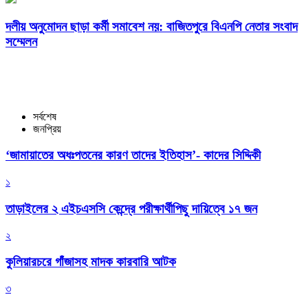
দলীয় অনুমোদন ছাড়া কর্মী সমাবেশ নয়: বাজিতপুরে বিএনপি নেতার সংবাদ
সম্মেলন
সর্বশেষ
জনপ্রিয়
‘জামায়াতের অধঃপতনের কারণ তাদের ইতিহাস’- কাদের সিদ্দিকী
১
তাড়াইলের ২ এইচএসসি কেন্দ্রে পরীক্ষার্থীপিছু দায়িত্বে ১৭ জন
২
কুলিয়ারচরে গাঁজাসহ মাদক কারবারি আটক
৩