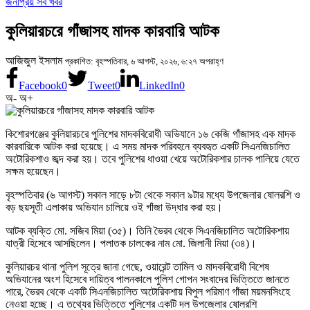
জনপ্রিয় সব খবর
কুলিয়ারচরে গাঁজাসহ মাদক কারবারি আটক
আজিজুল ইসলাম
প্রকাশিত: বৃহস্পতিবার, ৬ আগস্ট, ২০২৬, ৬:২৭ অপরাহ্ণ
Facebook
0
Tweet
0
LinkedIn
0
অ-
অ+
কিশোরগঞ্জের কুলিয়ারচরে পুলিশের মাদকবিরোধী অভিযানে ১৬ কেজি গাঁজাসহ এক মাদক
কারবারিকে আটক করা হয়েছে। এ সময় মাদক পরিবহনে ব্যবহৃত একটি সিএনজিচালিত
অটোরিকশাও জব্দ করা হয়। তবে পুলিশের ধাওয়া খেয়ে অটোরিকশার চালক পালিয়ে যেতে
সক্ষম হয়েছেন।
বৃহস্পতিবার (৬ আগস্ট) সকাল সাড়ে ৮টা থেকে সকাল ৯টার মধ্যে উপজেলার ষোলরশি ও
বড় ছয়সূতী এলাকায় অভিযান চালিয়ে ওই গাঁজা উদ্ধার করা হয়।
আটক ব্যক্তি মো. সজিব মিয়া (৩৫)। তিনি ভৈরব থেকে সিএনজিচালিত অটোরিকশায়
যাত্রী হিসেবে আসছিলেন। পলাতক চালকের নাম মো. জিলানী মিয়া (৩৪)।
কুলিয়ারচর থানা পুলিশ সূত্রে জানা গেছে, ওয়ারেন্ট তামিল ও মাদকবিরোধী বিশেষ
অভিযানের অংশ হিসেবে দায়িত্ব পালনকালে পুলিশ গোপন সংবাদের ভিত্তিতে জানতে
পারে, ভৈরব থেকে একটি সিএনজিচালিত অটোরিকশায় বিপুল পরিমাণ গাঁজা ময়মনসিংহে
নেওয়া হচ্ছে। এ তথ্যের ভিত্তিতে পুলিশের একটি দল উপজেলার ষোলরশি