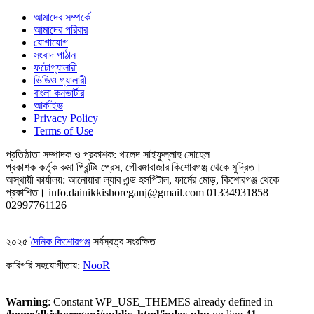
আমাদের সম্পর্কে
আমাদের পরিবার
যোগাযোগ
সংবাদ পাঠান
ফটোগ্যালারী
ভিডিও গ্যালারী
বাংলা কনভার্টার
আর্কাইভ
Privacy Policy
Terms of Use
প্রতিষ্ঠাতা সম্পাদক ও প্রকাশক: খালেদ সাইফুল্লাহ সোহেল
প্রকাশক কর্তৃক রুমা প্রিন্টিং প্রেস, গৌরঙ্গাবাজার কিশোরগঞ্জ থেকে মুদ্রিত।
অস্থায়ী কার্যালয়: আনোয়ারা ল্যাব এন্ড হসপিটাল, ফার্মের মোড়, কিশোরগঞ্জ থেকে
প্রকাশিত।
info.dainikkishoreganj@gmail.com
01334931858
02997761126
২০২৫
দৈনিক কিশোরগঞ্জ
সর্বস্বত্ব সংরক্ষিত
কারিগরি সহযোগীতায়:
NooR
Warning
: Constant WP_USE_THEMES already defined in