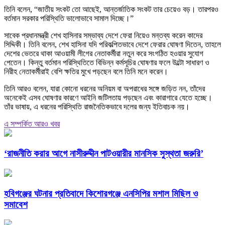
তিনি বলেন, “জাতীয় সংকট তো আছেই, আন্তর্জাতিক সংকট তার চেয়েও বড়। তারপরও
বর্তমান সরকার পরিস্থিতি ভালোভাবে সামাল দিচ্ছে।”
সাবেক প্রধানমন্ত্রী শেখ হাসিনার সম্ভাব্য দেশে ফেরা নিয়েও মন্তব্য করেন কাদের
সিদ্দিকী। তিনি বলেন, শেখ হাসিনা যদি পরিকল্পিতভাবে দেশে ফেরার ঘোষণা দিতেন, তাহলে
দেশের ভেতরে থাকা আওয়ামী লীগের নেতাকর্মীরা নতুন করে সংগঠিত হওয়ার সুযোগ
পেতেন। কিন্তু বর্তমান পরিস্থিতিতে বিভিন্ন কর্মসূচির ঘোষণার ফলে উল্টো সাধারণ ও
নিরীহ নেতাকর্মীরাই বেশি ক্ষতির মুখে পড়ছেন বলে তিনি মনে করেন।
তিনি আরও বলেন, যারা কোনো ধরনের অনিয়ম বা অপরাধের সঙ্গে জড়িত নন, তাঁদের
অনেকেই এসব ঘোষণার কারণে আইনি জটিলতায় পড়ছেন এবং কারাগারে যেতে হচ্ছে।
তাঁর ভাষায়, এ ধরনের পরিস্থিতি রাজনৈতিকভাবে দলের জন্য ইতিবাচক নয়।
এ সম্পর্কিত আরও খবর
‘রাজনীতি করার আগে নাসীরুদ্দীন পাটওয়ারীর মানসিক সুস্থতা জরুরি’
হবিগঞ্জের ঘটনার প্রতিবাদে কিশোরগঞ্জে এনসিপির মশাল মিছিল ও
সমাবেশ