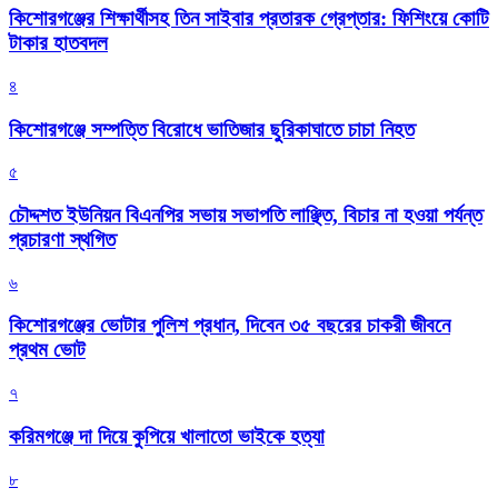
কিশোরগঞ্জের শিক্ষার্থীসহ তিন সাইবার প্রতারক গ্রেপ্তার: ফিশিংয়ে কোটি
টাকার হাতবদল
৪
কিশোরগঞ্জে সম্পত্তি বিরোধে ভাতিজার ছুরিকাঘাতে চাচা নিহত
৫
চৌদ্দশত ইউনিয়ন বিএনপির সভায় সভাপতি লাঞ্ছিত, বিচার না হওয়া পর্যন্ত
প্রচারণা স্থগিত
৬
কিশোরগঞ্জের ভোটার পুলিশ প্রধান, দিবেন ৩৫ বছরের চাকরী জীবনে
প্রথম ভোট
৭
করিমগঞ্জে দা দিয়ে কুপিয়ে খালাতো ভাইকে হত্যা
৮