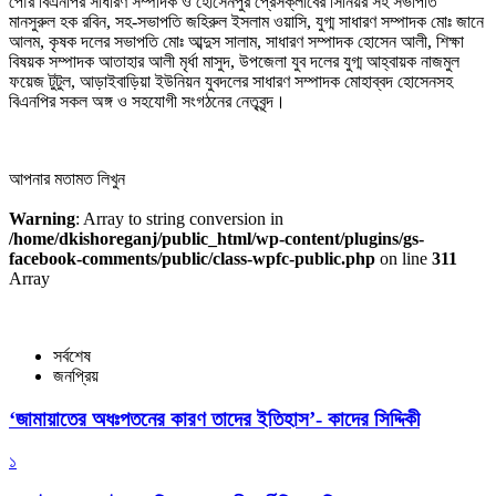
পৌর বিএনপির সাধারণ সম্পাদক ও হোসেনপুর প্রেসক্লাবের সিনিয়র সহ সভাপতি
মানসুরুল হক রবিন, সহ-সভাপতি জহিরুল ইসলাম ওয়াসি, যুগ্ম সাধারণ সম্পাদক মোঃ জানে
আলম, কৃষক দলের সভাপতি মোঃ আব্দুস সালাম, সাধারণ সম্পাদক হোসেন আলী, শিক্ষা
বিষয়ক সম্পাদক আতাহার আলী মৃর্ধা মাসুদ, উপজেলা যুব দলের যুগ্ম আহ্বায়ক নাজমুল
ফয়েজ টুটুল, আড়াইবাড়িয়া ইউনিয়ন যুবদলের সাধারণ সম্পাদক মোহাব্বদ হোসেনসহ
বিএনপির সকল অঙ্গ ও সহযোগী সংগঠনের নেতৃবৃন্দ।
আপনার মতামত লিখুন
Warning
: Array to string conversion in
/home/dkishoreganj/public_html/wp-content/plugins/gs-
facebook-comments/public/class-wpfc-public.php
on line
311
Array
সর্বশেষ
জনপ্রিয়
‘জামায়াতের অধঃপতনের কারণ তাদের ইতিহাস’- কাদের সিদ্দিকী
১