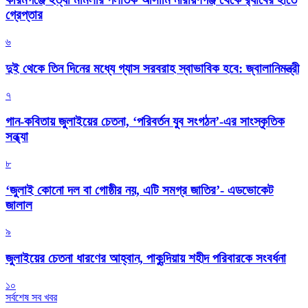
গ্রেপ্তার
৬
দুই থেকে তিন দিনের মধ্যে গ্যাস সরবরাহ স্বাভাবিক হবে: জ্বালানিমন্ত্রী
৭
গান-কবিতায় জুলাইয়ের চেতনা, ‘পরিবর্তন যুব সংগঠন’-এর সাংস্কৃতিক
সন্ধ্যা
৮
‘জুলাই কোনো দল বা গোষ্ঠীর নয়, এটি সমগ্র জাতির’- এডভোকেট
জালাল
৯
জুলাইয়ের চেতনা ধারণের আহ্বান, পাকুন্দিয়ায় শহীদ পরিবারকে সংবর্ধনা
১০
সর্বশেষ সব খবর