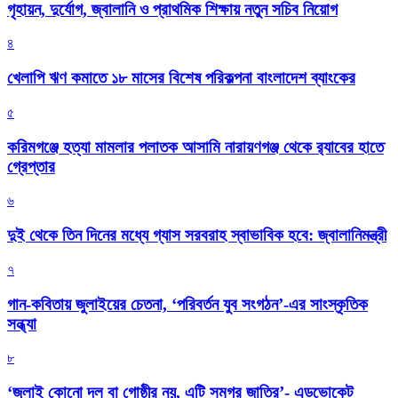
গৃহায়ন, দুর্যোগ, জ্বালানি ও প্রাথমিক শিক্ষায় নতুন সচিব নিয়োগ
৪
খেলাপি ঋণ কমাতে ১৮ মাসের বিশেষ পরিকল্পনা বাংলাদেশ ব্যাংকের
৫
করিমগঞ্জে হত্যা মামলার পলাতক আসামি নারায়ণগঞ্জ থেকে র‌্যাবের হাতে
গ্রেপ্তার
৬
দুই থেকে তিন দিনের মধ্যে গ্যাস সরবরাহ স্বাভাবিক হবে: জ্বালানিমন্ত্রী
৭
গান-কবিতায় জুলাইয়ের চেতনা, ‘পরিবর্তন যুব সংগঠন’-এর সাংস্কৃতিক
সন্ধ্যা
৮
‘জুলাই কোনো দল বা গোষ্ঠীর নয়, এটি সমগ্র জাতির’- এডভোকেট