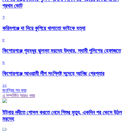
প্রথম ভোট
৭
করিমগঞ্জে দা দিয়ে কুপিয়ে খালাতো ভাইকে হত্যা
৮
কিশোরগঞ্জে গৃহবধূর ঝুলন্ত মরদেহ উদ্ধার, স্বামী পুলিশের হেফাজতে
৯
কিশোরগঞ্জে আওয়ামী লীগ সংশ্লিষ্ট সন্দেহে আনিছ গ্রেপ্তার
১০
জনপ্রিয় সব খবর
এ সম্পর্কিত আরও খবর
ইটনায় নদীতে গোসল করতে নেমে শিশুর মৃত্যু, একদিন পর ভেসে উঠল
মরদেহ