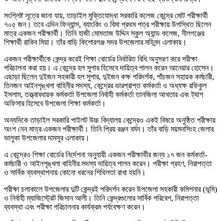
সংশ্লিষ্ট সূত্রে জানা যায়, তাড়াইল মুক্তিযোদ্ধা সরকারি কলেজ কেন্দ্রে মোট পরীক্ষার্থী
৭০৫ জন। তবে এদিন ফিন্যান্স, ব্যাংকিং ও বিমা প্রথম পত্র পরীক্ষায় উপস্থিত ছিলেন
মাত্র একজন পরীক্ষার্থী। তিনি হাজী মোমতাজ উদ্দিন স্কুল অ্যান্ড কলেজ, নীলগঞ্জের
শিক্ষার্থী রাকিব মিয়া। তাঁর বাড়ি কিশোরগঞ্জ সদর উপজেলার মহিনন্দ এলাকায়।
একজন পরীক্ষার্থীকে কেন্দ্র করেই শিক্ষা বোর্ডের নির্ধারিত বিধি অনুসরণ করে পরীক্ষা
পরিচালনা করা হয়। এ কেন্দ্রে হল সুপার হিসেবে দায়িত্ব পালন করেন আনেয়ার হোসেন।
এছাড়া ছিলেন দুইজন সহকারী হল সুপার, দুইজন কক্ষ পরিদর্শক, পাঁচজন সহায়ক কর্মচারী,
তিনজন আইনশৃঙ্খলা বাহিনীর সদস্য, কেন্দ্রের ভারপ্রাপ্ত কর্মকর্তা ও অধ্যক্ষ রফিকুল
ইসলাম, তত্ত্বাবধায়ক কর্মকর্তা উপজেলা নির্বাহী কর্মকর্তা তানজিলা আখতার এবং ট্যাগ
অফিসার হিসেবে উপজেলা শিক্ষা কর্মকর্তা।
অন্যদিকে তাড়াইল সরকারি পাইলট উচ্চ বিদ্যালয় কেন্দ্রেও একই বিষয়ে অনুষ্ঠিত পরীক্ষায়
অংশ নেন মাত্র একজন পরীক্ষার্থী। তিনি প্রিয় রঞ্জন বর্মন। তাঁর বাড়ি ময়মনসিংহ জেলার
ভালুকা উপজেলার দামসুর এলাকায়।
এ কেন্দ্রেও শিক্ষা বোর্ডের নির্দেশনা অনুযায়ী একজন পরীক্ষার্থীর জন্য ১৭ জন কর্মকর্তা-
কর্মচারী ও আইনশৃঙ্খলা বাহিনীর সদস্য দায়িত্ব পালন করেন। পরীক্ষা গ্রহণ, নিরাপত্তা
ও সার্বিক ব্যবস্থাপনায় কোনো ধরনের শিথিলতা রাখা হয়নি।
পরীক্ষা চলাকালে উপজেলার দুটি কেন্দ্রই পরিদর্শন করেন উপজেলা সহকারী কমিশনার (ভূমি)
ও নির্বাহী ম্যাজিস্ট্রেট জিসান আলী। তিনি কেন্দ্রগুলোর সার্বিক পরিবেশ, নিরাপত্তা
ব্যবস্থা এবং পরীক্ষা পরিচালনার কার্যক্রম পর্যবেক্ষণ করেন।