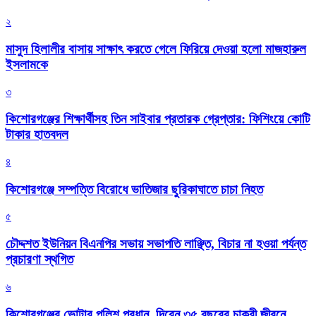
২
মাসুদ হিলালীর বাসায় সাক্ষাৎ করতে গেলে ফিরিয়ে দেওয়া হলো মাজহারুল
ইসলামকে
৩
কিশোরগঞ্জের শিক্ষার্থীসহ তিন সাইবার প্রতারক গ্রেপ্তার: ফিশিংয়ে কোটি
টাকার হাতবদল
৪
কিশোরগঞ্জে সম্পত্তি বিরোধে ভাতিজার ছুরিকাঘাতে চাচা নিহত
৫
চৌদ্দশত ইউনিয়ন বিএনপির সভায় সভাপতি লাঞ্ছিত, বিচার না হওয়া পর্যন্ত
প্রচারণা স্থগিত
৬
কিশোরগঞ্জের ভোটার পুলিশ প্রধান, দিবেন ৩৫ বছরের চাকরী জীবনে