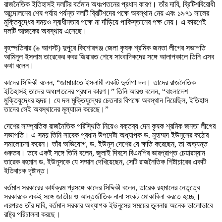
রাজনৈতিক ইতিহাসই দলটির বর্তমান অধঃপতনের প্রধান কারণ। তাঁর দাবি, ব্রিটিশবিরোধী
আন্দোলনের শেষ পর্যায় পর্যন্ত দলটি ব্রিটিশদের পক্ষে অবস্থান নেয় এবং ১৯৭১ সালের
মুক্তিযুদ্ধের সময়ও স্বাধীনতার পক্ষে না দাঁড়িয়ে পাকিস্তানের পক্ষ নেয়। এ কারণেই
দলটি আজকের অবস্থায় এসেছে।
বৃহস্পতিবার (৬ আগস্ট) দুপুরে কিশোরগঞ্জ জেলা কৃষক শ্রমিক জনতা লীগের সভাপতি
আমিনুল ইসলাম তারেকের কবর জিয়ারত শেষে সাংবাদিকদের সঙ্গে আলাপকালে তিনি এসব
কথা বলেন।
কাদের সিদ্দিকী বলেন, “জামায়াতে ইসলামী একটি দুর্ভাগা দল। তাদের রাজনৈতিক
ইতিহাসই তাদের অধঃপতনের প্রধান কারণ।” তিনি আরও বলেন, “বাংলাদেশ
মুক্তিযুদ্ধের হৃদয়। যে দল মুক্তিযুদ্ধের চেতনার বিপক্ষে অবস্থান নিয়েছিল, ইতিহাস
তাদের সেই অবস্থানের মূল্যায়ন করেছে।”
দেশের সাম্প্রতিক রাজনৈতিক পরিস্থিতি নিয়েও বক্তব্য দেন কৃষক শ্রমিক জনতা লীগের
সভাপতি। এ সময় তিনি সাবেক প্রধান উপদেষ্টা অধ্যাপক ড. মুহাম্মদ ইউনূসের কঠোর
সমালোচনা করেন। তাঁর অভিযোগ, ড. ইউনূস দেশের যে ক্ষতি করেছেন, তা অত্যন্ত
গুরুতর। তবে একই সঙ্গে তিনি বলেন, জুলাই দিবসে বিএনপির ভারপ্রাপ্ত চেয়ারম্যান
তারেক রহমান ড. ইউনূসকে যে সম্মান দেখিয়েছেন, সেটি রাজনৈতিক শিষ্টাচারের একটি
ইতিবাচক দৃষ্টান্ত।
বর্তমান সরকারের কার্যক্রম প্রসঙ্গে কাদের সিদ্দিকী বলেন, তারেক রহমানের নেতৃত্বে
সরকারকে একই সঙ্গে জাতীয় ও আন্তর্জাতিক নানা সংকট মোকাবিলা করতে হচ্ছে।
এরপরও তাঁর দাবি, বর্তমান সরকার অধ্যাপক ইউনূসের সময়ের তুলনায় অনেক ভালোভাবে
রাষ্ট্র পরিচালনা করছে।