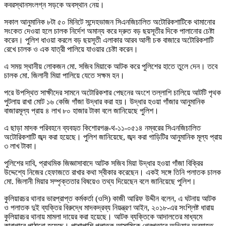
কবরস্থানসংলগ্ন সড়কে অবস্থান নেয়।
সকাল আনুমানিক ৮টা ৫০ মিনিটে সন্দেহভাজন সিএনজিচালিত অটোরিকশাটিকে থামানোর
সংকেত দেওয়া হলে চালক নির্দেশ অমান্য করে দ্রুত বড় ছয়সূতীর দিকে পালানোর চেষ্টা
করেন। পুলিশ ধাওয়া করলে বড় ছয়সূতী এলাকার আরব আলী চক বাজারে অটোরিকশাটি
রেখে চালক ও এক যাত্রী পালিয়ে যাওয়ার চেষ্টা করেন।
এ সময় স্থানীয় লোকজন মো. সজিব মিয়াকে আটক করে পুলিশের হাতে তুলে দেন। তবে
চালক মো. জিলানী মিয়া পালিয়ে যেতে সক্ষম হন।
পরে উপস্থিত সাক্ষীদের সামনে অটোরিকশার পেছনের অংশে তল্লাশি চালিয়ে আটটি পৃথক
পুটলায় রাখা মোট ১৬ কেজি গাঁজা উদ্ধার করা হয়। উদ্ধার হওয়া গাঁজার আনুমানিক
বাজারমূল্য প্রায় ৪ লাখ ৮০ হাজার টাকা বলে জানিয়েছে পুলিশ।
এ ছাড়া মাদক পরিবহনে ব্যবহৃত কিশোরগঞ্জ-থ-১১-০৫১৪ নম্বরের সিএনজিচালিত
অটোরিকশাটি জব্দ করা হয়েছে। পুলিশ জানিয়েছে, জব্দ করা গাড়িটির আনুমানিক মূল্য প্রায়
৩ লাখ টাকা।
পুলিশের দাবি, প্রাথমিক জিজ্ঞাসাবাদে আটক সজিব মিয়া উদ্ধার হওয়া গাঁজা বিক্রির
উদ্দেশ্যে নিজের হেফাজতে রাখার কথা স্বীকার করেছেন। একই সঙ্গে তিনি পলাতক চালক
মো. জিলানী মিয়ার সম্পৃক্ততার বিষয়েও তথ্য দিয়েছেন বলে জানিয়েছে পুলিশ।
কুলিয়ারচর থানার ভারপ্রাপ্ত কর্মকর্তা (ওসি) কাজী আরিফ উদ্দীন বলেন, এ ঘটনায় আটক
ও পলাতক দুই ব্যক্তির বিরুদ্ধে মাদকদ্রব্য নিয়ন্ত্রণ আইন, ২০১৮-এর সংশ্লিষ্ট ধারায়
কুলিয়ারচর থানায় মামলা দায়ের করা হয়েছে। আটক ব্যক্তিকে আদালতের মাধ্যমে
কারাগারে পাঠানো হয়েছে। পাশাপাশি পলাতক আসামিকে গ্রেপ্তারে অভিযান অব্যাহত