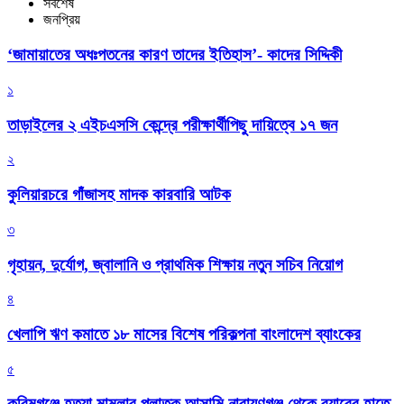
সর্বশেষ
জনপ্রিয়
‘জামায়াতের অধঃপতনের কারণ তাদের ইতিহাস’- কাদের সিদ্দিকী
১
তাড়াইলের ২ এইচএসসি কেন্দ্রে পরীক্ষার্থীপিছু দায়িত্বে ১৭ জন
২
কুলিয়ারচরে গাঁজাসহ মাদক কারবারি আটক
৩
গৃহায়ন, দুর্যোগ, জ্বালানি ও প্রাথমিক শিক্ষায় নতুন সচিব নিয়োগ
৪
খেলাপি ঋণ কমাতে ১৮ মাসের বিশেষ পরিকল্পনা বাংলাদেশ ব্যাংকের
৫
করিমগঞ্জে হত্যা মামলার পলাতক আসামি নারায়ণগঞ্জ থেকে র‌্যাবের হাতে