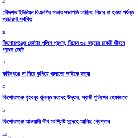
৫
চৌদ্দশত ইউনিয়ন বিএনপির সভায় সভাপতি লাঞ্ছিত, বিচার না হওয়া পর্যন্ত
প্রচারণা স্থগিত
৬
কিশোরগঞ্জের ভোটার পুলিশ প্রধান, দিবেন ৩৫ বছরের চাকরী জীবনে
প্রথম ভোট
৭
করিমগঞ্জে দা দিয়ে কুপিয়ে খালাতো ভাইকে হত্যা
৮
কিশোরগঞ্জে গৃহবধূর ঝুলন্ত মরদেহ উদ্ধার, স্বামী পুলিশের হেফাজতে
৯
কিশোরগঞ্জে আওয়ামী লীগ সংশ্লিষ্ট সন্দেহে আনিছ গ্রেপ্তার
১০