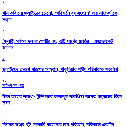
৭
গান-কবিতায় জুলাইয়ের চেতনা, ‘পরিবর্তন যুব সংগঠন’-এর সাংস্কৃতিক
সন্ধ্যা
৮
‘জুলাই কোনো দল বা গোষ্ঠীর নয়, এটি সমগ্র জাতির’- এডভোকেট
জালাল
৯
জুলাইয়ের চেতনা ধারণের আহ্বান, পাকুন্দিয়ায় শহীদ পরিবারকে সংবর্ধনা
১০
সর্বশেষ সব খবর
নীরব রাতের শ্রদ্ধা: টুঙ্গিপাড়ায় বঙ্গবন্ধুর সমাধিতে তারেক রহমানের বিরল
সফর
১
কিশোরগঞ্জের দুই সরকারি কলেজের নাম পরিবর্তন, বরিশালে একটির