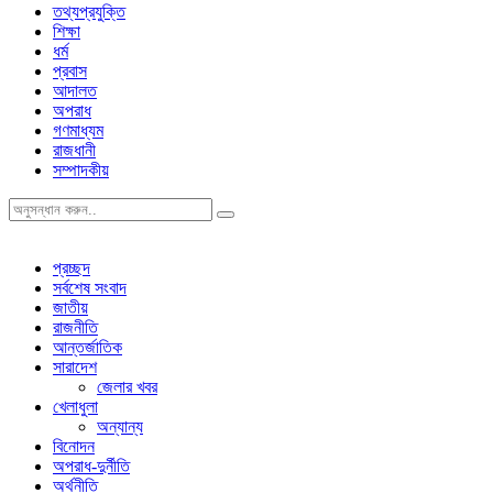
তথ্যপ্রযুক্তি
শিক্ষা
ধর্ম
প্রবাস
আদালত
অপরাধ
গণমাধ্যম
রাজধানী
সম্পাদকীয়
প্রচ্ছদ
সর্বশেষ সংবাদ
জাতীয়
রাজনীতি
আন্তর্জাতিক
সারাদেশ
জেলার খবর
খেলাধুলা
অন্যান্য
বিনোদন
অপরাধ-দুর্নীতি
অর্থনীতি