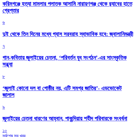
করিমগঞ্জে হত্যা মামলার পলাতক আসামি নারায়ণগঞ্জ থেকে র‌্যাবের হাতে
গ্রেপ্তার
৬
দুই থেকে তিন দিনের মধ্যে গ্যাস সরবরাহ স্বাভাবিক হবে: জ্বালানিমন্ত্রী
৭
গান-কবিতায় জুলাইয়ের চেতনা, ‘পরিবর্তন যুব সংগঠন’-এর সাংস্কৃতিক
সন্ধ্যা
৮
‘জুলাই কোনো দল বা গোষ্ঠীর নয়, এটি সমগ্র জাতির’- এডভোকেট
জালাল
৯
জুলাইয়ের চেতনা ধারণের আহ্বান, পাকুন্দিয়ায় শহীদ পরিবারকে সংবর্ধনা
১০
সর্বশেষ সব খবর