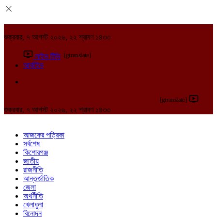
শুক্রবার, ৭ আগস্ট ২০২৬, ২২ শ্রাবণ ১৪৩৩
[gtranslate]
লাইভ টিভি
আর্কাইভ
[gtranslate]
শুক্রবার, ৭ আগস্ট ২০২৬, ২২ শ্রাবণ ১৪৩৩
আজকের পত্রিকা
সর্বশেষ
কিশোরগঞ্জ
জাতীয়
রাজনীতি
আন্তর্জাতিক
জেলা
অর্থনীতি
খেলাধুলা
বিনোদন