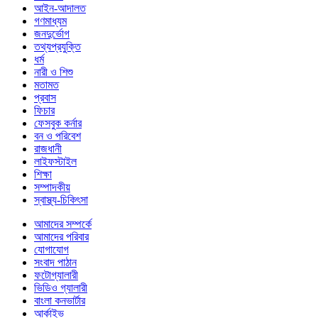
আইন-আদালত
গণমাধ্যম
জনদুর্ভোগ
তথ্যপ্রযুক্তি
ধর্ম
নারী ও শিশু
মতামত
প্রবাস
ফিচার
ফেসবুক কর্নার
বন ও পরিবেশ
রাজধানী
লাইফস্টাইল
শিক্ষা
সম্পাদকীয়
স্বাস্থ্য-চিকিৎসা
আমাদের সম্পর্কে
আমাদের পরিবার
যোগাযোগ
সংবাদ পাঠান
ফটোগ্যালারী
ভিডিও গ্যালারী
বাংলা কনভার্টার
আর্কাইভ