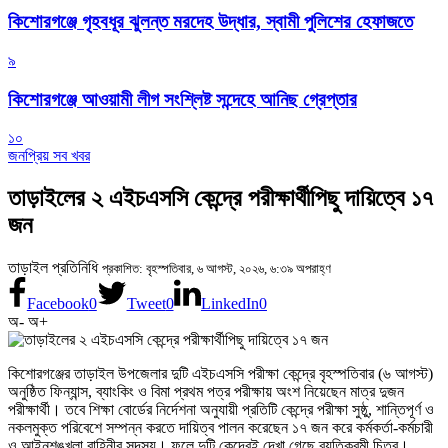
কিশোরগঞ্জে গৃহবধূর ঝুলন্ত মরদেহ উদ্ধার, স্বামী পুলিশের হেফাজতে
৯
কিশোরগঞ্জে আওয়ামী লীগ সংশ্লিষ্ট সন্দেহে আনিছ গ্রেপ্তার
১০
জনপ্রিয় সব খবর
তাড়াইলের ২ এইচএসসি কেন্দ্রে পরীক্ষার্থীপিছু দায়িত্বে ১৭
জন
তাড়াইল প্রতিনিধি
প্রকাশিত: বৃহস্পতিবার, ৬ আগস্ট, ২০২৬, ৬:৩৯ অপরাহ্ণ
Facebook
0
Tweet
0
LinkedIn
0
অ-
অ+
কিশোরগঞ্জের তাড়াইল উপজেলার দুটি এইচএসসি পরীক্ষা কেন্দ্রে বৃহস্পতিবার (৬ আগস্ট)
অনুষ্ঠিত ফিন্যান্স, ব্যাংকিং ও বিমা প্রথম পত্র পরীক্ষায় অংশ নিয়েছেন মাত্র দুজন
পরীক্ষার্থী। তবে শিক্ষা বোর্ডের নির্দেশনা অনুযায়ী প্রতিটি কেন্দ্রে পরীক্ষা সুষ্ঠু, শান্তিপূর্ণ ও
নকলমুক্ত পরিবেশে সম্পন্ন করতে দায়িত্ব পালন করেছেন ১৭ জন করে কর্মকর্তা-কর্মচারী
ও আইনশৃঙ্খলা বাহিনীর সদস্য। ফলে দুটি কেন্দ্রেই দেখা গেছে ব্যতিক্রমী চিত্র।