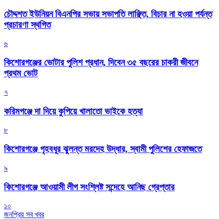
চৌদ্দশত ইউনিয়ন বিএনপির সভায় সভাপতি লাঞ্ছিত, বিচার না হওয়া পর্যন্ত
প্রচারণা স্থগিত
৬
কিশোরগঞ্জের ভোটার পুলিশ প্রধান, দিবেন ৩৫ বছরের চাকরী জীবনে
প্রথম ভোট
৭
করিমগঞ্জে দা দিয়ে কুপিয়ে খালাতো ভাইকে হত্যা
৮
কিশোরগঞ্জে গৃহবধূর ঝুলন্ত মরদেহ উদ্ধার, স্বামী পুলিশের হেফাজতে
৯
কিশোরগঞ্জে আওয়ামী লীগ সংশ্লিষ্ট সন্দেহে আনিছ গ্রেপ্তার
১০
জনপ্রিয় সব খবর