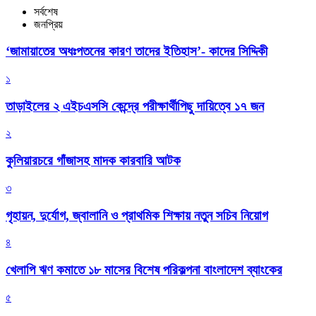
সর্বশেষ
জনপ্রিয়
‘জামায়াতের অধঃপতনের কারণ তাদের ইতিহাস’- কাদের সিদ্দিকী
১
তাড়াইলের ২ এইচএসসি কেন্দ্রে পরীক্ষার্থীপিছু দায়িত্বে ১৭ জন
২
কুলিয়ারচরে গাঁজাসহ মাদক কারবারি আটক
৩
গৃহায়ন, দুর্যোগ, জ্বালানি ও প্রাথমিক শিক্ষায় নতুন সচিব নিয়োগ
৪
খেলাপি ঋণ কমাতে ১৮ মাসের বিশেষ পরিকল্পনা বাংলাদেশ ব্যাংকের
৫