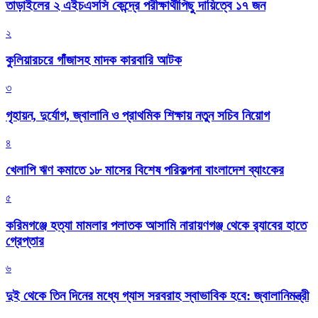
তাড়াইলের ২ এইচএসসি কেন্দ্রে পরীক্ষার্থীপিছু দায়িত্বে ১৭ জন
২
কুলিয়ারচরে গাঁজাসহ মাদক কারবারি আটক
৩
গৃহায়ন, দুর্যোগ, জ্বালানি ও প্রাথমিক শিক্ষায় নতুন সচিব নিয়োগ
৪
খেলাপি ঋণ কমাতে ১৮ মাসের বিশেষ পরিকল্পনা বাংলাদেশ ব্যাংকের
৫
করিমগঞ্জে হত্যা মামলার পলাতক আসামি নারায়ণগঞ্জ থেকে র‌্যাবের হাতে
গ্রেপ্তার
৬
দুই থেকে তিন দিনের মধ্যে গ্যাস সরবরাহ স্বাভাবিক হবে: জ্বালানিমন্ত্রী