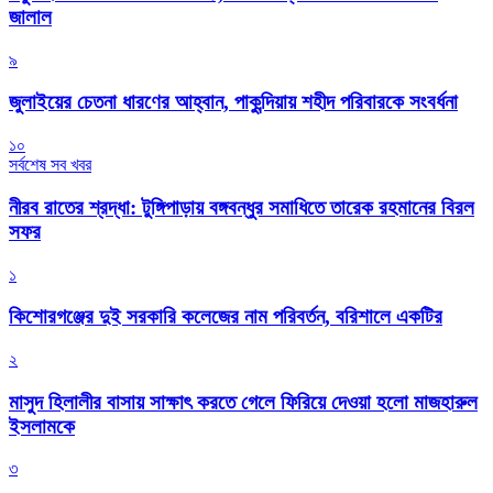
জালাল
৯
জুলাইয়ের চেতনা ধারণের আহ্বান, পাকুন্দিয়ায় শহীদ পরিবারকে সংবর্ধনা
১০
সর্বশেষ সব খবর
নীরব রাতের শ্রদ্ধা: টুঙ্গিপাড়ায় বঙ্গবন্ধুর সমাধিতে তারেক রহমানের বিরল
সফর
১
কিশোরগঞ্জের দুই সরকারি কলেজের নাম পরিবর্তন, বরিশালে একটির
২
মাসুদ হিলালীর বাসায় সাক্ষাৎ করতে গেলে ফিরিয়ে দেওয়া হলো মাজহারুল
ইসলামকে
৩