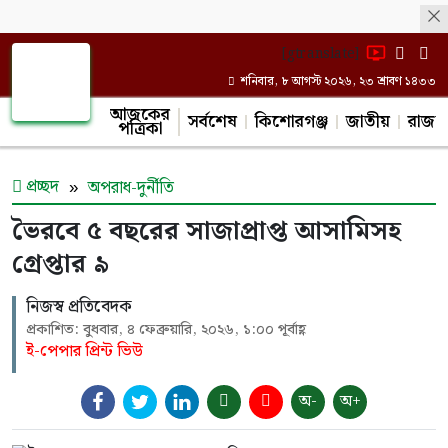
[gtranslate]
শনিবার, ৮ আগস্ট ২০২৬, ২৩ শ্রাবণ ১৪৩৩
আজকের
সর্বশেষ
কিশোরগঞ্জ
জাতীয়
রাজন
পত্রিকা
প্রচ্ছদ
অপরাধ-দুর্নীতি
ভৈরবে ৫ বছরের সাজাপ্রাপ্ত আসামিসহ
গ্রেপ্তার ৯
নিজস্ব প্রতিবেদক
প্রকাশিত: বুধবার, ৪ ফেব্রুয়ারি, ২০২৬, ১:০০ পূর্বাহ্ণ
ই-পেপার প্রিন্ট ভিউ
অ-
অ+