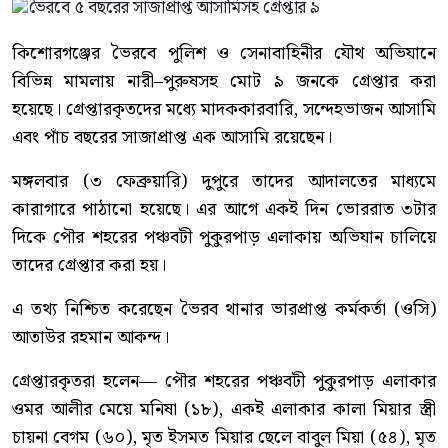
কিশোরগঞ্জের ভৈরবে পুলিশ ও সেনাবাহিনীর যৌথ অভিযানে
বিভিন্ন মামলায় নারী–পুরুষসহ মোট ৯ জনকে গ্রেপ্তার করা
হয়েছে। গ্রেপ্তারকৃতদের মধ্যে মাদককারবারি, সন্দেহভাজন আসামি
এবং পাঁচ বছরের সাজাপ্রাপ্ত এক আসামি রয়েছেন।
মঙ্গলবার (৩ ফেব্রুয়ারি) দুপুরে তাদের আদালতের মাধ্যমে
কারাগারে পাঠানো হয়েছে। এর আগে একই দিন ভোররাত ৩টার
দিকে পৌর শহরের পঞ্চবটী পুকুরপাড় এলাকায় অভিযান চালিয়ে
তাদের গ্রেপ্তার করা হয়।
এ তথ্য নিশ্চিত করেছেন ভৈরব থানার ভারপ্রাপ্ত কর্মকর্তা (ওসি)
আতাউর রহমান আকন্দ।
গ্রেপ্তারকৃতরা হলেন— পৌর শহরের পঞ্চবটী পুকুরপাড় এলাকার
ওমর আলীর মেয়ে মনিষা (১৮), একই এলাকার কালা মিয়ার স্ত্রী
চায়না বেগম (৬০), মৃত ইসমত মিয়ার ছেলে বাবুল মিয়া (৫৪), মৃত