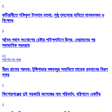
৮
কটিয়াদীতে শফিকুল ইসলাম হত্যা: সুষ্ঠু তদন্তের দাবিতে মানববন্ধন ও
বিক্ষোভ
৯
অবৈধ গ্যাস সংযোগের চেষ্টায় পাইপলাইনে ছিদ্র, মেরামতের পর
স্বাভাবিক সরবরাহ
১০
সর্বশেষ সব খবর
নীরব রাতের শ্রদ্ধা: টুঙ্গিপাড়ায় বঙ্গবন্ধুর সমাধিতে তারেক রহমানের বিরল
সফর
১
কিশোরগঞ্জের দুই সরকারি কলেজের নাম পরিবর্তন, বরিশালে একটির
২