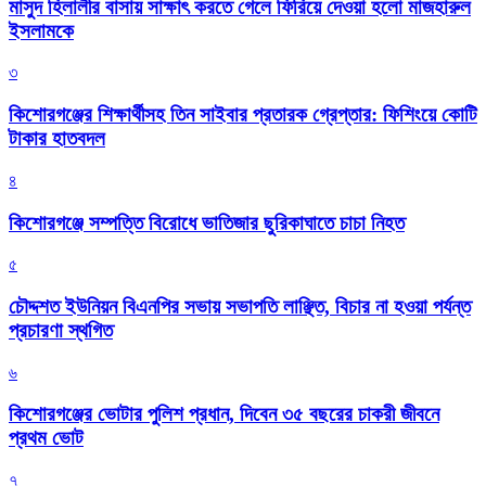
মাসুদ হিলালীর বাসায় সাক্ষাৎ করতে গেলে ফিরিয়ে দেওয়া হলো মাজহারুল
ইসলামকে
৩
কিশোরগঞ্জের শিক্ষার্থীসহ তিন সাইবার প্রতারক গ্রেপ্তার: ফিশিংয়ে কোটি
টাকার হাতবদল
৪
কিশোরগঞ্জে সম্পত্তি বিরোধে ভাতিজার ছুরিকাঘাতে চাচা নিহত
৫
চৌদ্দশত ইউনিয়ন বিএনপির সভায় সভাপতি লাঞ্ছিত, বিচার না হওয়া পর্যন্ত
প্রচারণা স্থগিত
৬
কিশোরগঞ্জের ভোটার পুলিশ প্রধান, দিবেন ৩৫ বছরের চাকরী জীবনে
প্রথম ভোট
৭