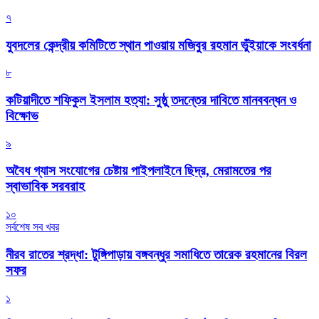
৭
যুবদলের কেন্দ্রীয় কমিটিতে স্থান পাওয়ায় মজিবুর রহমান ভুঁইয়াকে সংবর্ধনা
৮
কটিয়াদীতে শফিকুল ইসলাম হত্যা: সুষ্ঠু তদন্তের দাবিতে মানববন্ধন ও
বিক্ষোভ
৯
অবৈধ গ্যাস সংযোগের চেষ্টায় পাইপলাইনে ছিদ্র, মেরামতের পর
স্বাভাবিক সরবরাহ
১০
সর্বশেষ সব খবর
নীরব রাতের শ্রদ্ধা: টুঙ্গিপাড়ায় বঙ্গবন্ধুর সমাধিতে তারেক রহমানের বিরল
সফর
১