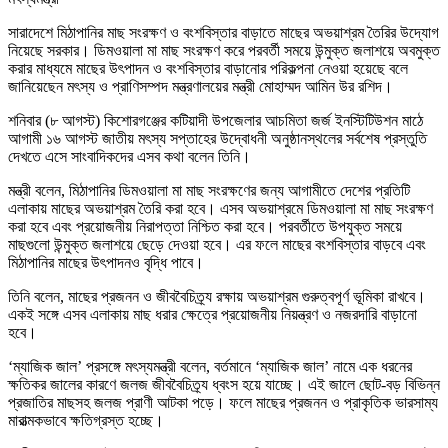
সারাদেশে মিঠাপানির মাছ সংরক্ষণ ও বংশবিস্তার বাড়াতে মাছের অভয়াশ্রম তৈরির উদ্যোগ
নিয়েছে সরকার। ডিমওয়ালা মা মাছ সংরক্ষণ করে পরবর্তী সময়ে উন্মুক্ত জলাশয়ে অবমুক্ত
করার মাধ্যমে মাছের উৎপাদন ও বংশবিস্তার বাড়ানোর পরিকল্পনা নেওয়া হয়েছে বলে
জানিয়েছেন মৎস্য ও প্রাণিসম্পদ মন্ত্রণালয়ের মন্ত্রী মোহাম্মদ আমিন উর রশিদ।
শনিবার (৮ আগস্ট) কিশোরগঞ্জের কটিয়াদী উপজেলার আচমিতা জর্জ ইনস্টিটিউশন মাঠে
আগামী ১৬ আগস্ট জাতীয় মৎস্য সপ্তাহের উদ্বোধনী অনুষ্ঠানস্থলের সর্বশেষ প্রস্তুতি
দেখতে এসে সাংবাদিকদের এসব কথা বলেন তিনি।
মন্ত্রী বলেন, মিঠাপানির ডিমওয়ালা মা মাছ সংরক্ষণের জন্য আগামীতে দেশের প্রতিটি
এলাকায় মাছের অভয়াশ্রম তৈরি করা হবে। এসব অভয়াশ্রমে ডিমওয়ালা মা মাছ সংরক্ষণ
করা হবে এবং প্রয়োজনীয় নিরাপত্তা নিশ্চিত করা হবে। পরবর্তীতে উপযুক্ত সময়ে
মাছগুলো উন্মুক্ত জলাশয়ে ছেড়ে দেওয়া হবে। এর ফলে মাছের বংশবিস্তার বাড়বে এবং
মিঠাপানির মাছের উৎপাদনও বৃদ্ধি পাবে।
তিনি বলেন, মাছের প্রজনন ও জীববৈচিত্র্য রক্ষায় অভয়াশ্রম গুরুত্বপূর্ণ ভূমিকা রাখবে।
একই সঙ্গে এসব এলাকায় মাছ ধরার ক্ষেত্রে প্রয়োজনীয় নিয়ন্ত্রণ ও নজরদারি বাড়ানো
হবে।
‘ম্যাজিক জাল’ প্রসঙ্গে মৎস্যমন্ত্রী বলেন, বর্তমানে ‘ম্যাজিক জাল’ নামে এক ধরনের
ক্ষতিকর জালের কারণে জলজ জীববৈচিত্র্য ধ্বংস হয়ে যাচ্ছে। এই জালে ছোট-বড় বিভিন্ন
প্রজাতির মাছসহ জলজ প্রাণী আটকা পড়ে। ফলে মাছের প্রজনন ও প্রাকৃতিক ভারসাম্য
মারাত্মকভাবে ক্ষতিগ্রস্ত হচ্ছে।