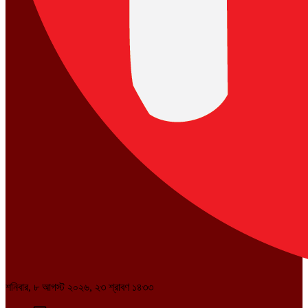
শনিবার, ৮ আগস্ট ২০২৬, ২৩ শ্রাবণ ১৪৩৩