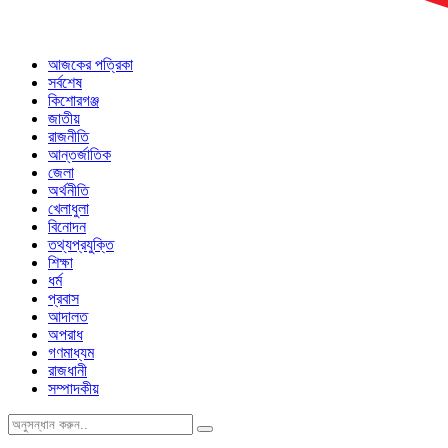
আজকের পত্রিকা
সর্বশেষ
কিশোরগঞ্জ
জাতীয়
রাজনীতি
আন্তর্জাতিক
জেলা
অর্থনীতি
খেলাধুলা
বিনোদন
তথ্যপ্রযুক্তি
শিক্ষা
ধর্ম
প্রবাস
আদালত
অপরাধ
গণমাধ্যম
রাজধানী
সম্পাদকীয়