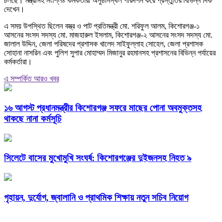
চলছে। মন্ত্রীসহ সংশ্লিষ্ট কর্মকর্তারা অনুষ্ঠানস্থল পরিদর্শন করে প্রস্তুতির বিভিন্ন দিক
দেখেন।
এ সময় উপস্থিত ছিলেন বস্ত্র ও পাট প্রতিমন্ত্রী মো. শরিফুল আলম, কিশোরগঞ্জ-১
আসনের সংসদ সদস্য মো. মাজহারুল ইসলাম, কিশোরগঞ্জ-২ আসনের সংসদ সদস্য মো.
জালাল উদ্দিন, জেলা পরিষদের প্রশাসক খালেদ সাইফুল্লাহ সোহেল, জেলা প্রশাসক
সোহানা নাসরিন এবং পুলিশ সুপার মোহাম্মদ মিজানুর রহমানসহ প্রশাসনের বিভিন্ন পর্যায়ের
কর্মকর্তারা।
এ সম্পর্কিত আরও খবর
১৬ আগস্ট প্রধানমন্ত্রীর কিশোরগঞ্জ সফরে মাছের পোনা অবমুক্তসহ
থাকছে নানা কর্মসূচি
সিলেটে বাসের মুখোমুখি সংঘর্ষ: কিশোরগঞ্জের দুইজনসহ নিহত ৯
গৃহায়ন, দুর্যোগ, জ্বালানি ও প্রাথমিক শিক্ষায় নতুন সচিব নিয়োগ