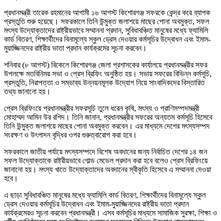
প্রধানমন্ত্রী তারেক রহমানের আগামী ১৬ আগস্ট কিশোরগঞ্জ সফরকে কেন্দ্র করে ব্যাপক
প্রস্তুতি শুরু হয়েছে। সফরকালে তিনি উন্মুক্ত জলাশয়ে মাছের পোনা অবমুক্ত, সফল
মৎস্য উদ্যোক্তাদের রাষ্ট্রীয়ভাবে সম্মাননা প্রদান, সুবিধাবঞ্চিত মানুষের মধ্যে ফ্যামিলি
কার্ড বিতরণ, শিক্ষার্থীদের বিনামূল্যে স্কুল ড্রেস দেওয়ার কর্মসূচির উদ্বোধন এবং ইমাম-
মুয়াজ্জিনদের রাষ্ট্রীয় ভাতা প্রদান কার্যক্রমের সূচনা করবেন।
শনিবার (৮ আগস্ট) বিকেলে কিশোরগঞ্জ জেলা প্রশাসকের কার্যালয়ে প্রধানমন্ত্রীর সফর
উপলক্ষে মতবিনিময় সভা ও প্রেস ব্রিফিং অনুষ্ঠিত হয়। সভায় সফরের বিভিন্ন কর্মসূচি,
প্রস্তুতি, নিরাপত্তা ও সম্ভাব্য উন্নয়নমূলক উদ্যোগ নিয়ে সাংবাদিকদের বিস্তারিত
তথ্য জানানো হয়।
প্রেস ব্রিফিংয়ে প্রধানমন্ত্রীর সফরসূচি তুলে ধরেন কৃষি, মৎস্য ও প্রাণিসম্পদমন্ত্রী
মোহাম্মদ আমিন উর রশিদ। তিনি জানান, প্রধানমন্ত্রীর সফরের অন্যতম কর্মসূচি হিসেবে
তিনি উন্মুক্ত জলাশয়ে মাছের পোনা অবমুক্ত করবেন। এর মাধ্যমে দেশের মৎস্যসম্পদ
সংরক্ষণ ও উৎপাদন বৃদ্ধির ওপর গুরুত্বারোপ করা হবে।
সফরকালে জাতীয় পর্যায়ে মৎস্যসম্পদে বিশেষ অবদানের জন্য নির্বাচিত দেশের ১৪ জন
সফল উদ্যোক্তাকে রাষ্ট্রীয়ভাবে গোল্ড মেডেল প্রদান করা হবে বলেও প্রেস ব্রিফিংয়ে
জানানো হয়। মৎস্য খাতে উদ্যোক্তাদের অবদানের স্বীকৃতি হিসেবে এ সম্মাননা দেওয়া
হবে।
এ ছাড়া সুবিধাবঞ্চিত মানুষের মধ্যে ফ্যামিলি কার্ড বিতরণ, শিক্ষার্থীদের বিনামূল্যে স্কুল
ড্রেস দেওয়ার কর্মসূচির উদ্বোধন এবং ইমাম-মুয়াজ্জিনদের রাষ্ট্রীয় ভাতা প্রদান
কার্যক্রমেরও সূচনা করবেন প্রধানমন্ত্রী। এসব কর্মসূচির মাধ্যমে সামাজিক সুরক্ষা, শিক্ষা ও