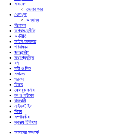
সারাদেশ
জেলার খবর
খেলাধুলা
অন্যান্য
বিনোদন
অপরাধ-দুর্নীতি
অর্থনীতি
আইন-আদালত
গণমাধ্যম
জনদুর্ভোগ
তথ্যপ্রযুক্তি
ধর্ম
নারী ও শিশু
মতামত
প্রবাস
ফিচার
ফেসবুক কর্নার
বন ও পরিবেশ
রাজধানী
লাইফস্টাইল
শিক্ষা
সম্পাদকীয়
স্বাস্থ্য-চিকিৎসা
আমাদের সম্পর্কে