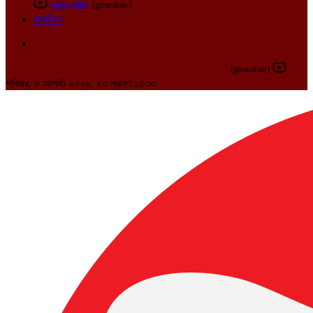
[gtranslate]
লাইভ টিভি
আর্কাইভ
[gtranslate]
শনিবার, ৮ আগস্ট ২০২৬, ২৩ শ্রাবণ ১৪৩৩