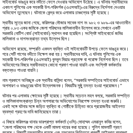
সাইনবোর্ড ভাঙচুর করে নদীতে ফেলে দেওয়ার অভিযোগ উঠেছে। এ ঘটনায় স্থানীয়দের
একাংশ পুলিশের এক সহকারী উপ-পরিদর্শক (এএসআই)-এর বিরুদ্ধে নির্দেশনা দেওয়ার
অভিযোগ তুলেছেন। ঘটনাকে কেন্দ্র করে এলাকায় চাঞ্চল্যের সৃষ্টি হয়েছে।
স্থানীয় সূত্রে জানা গেছে, করিমগঞ্জ মৌজার সাবেক দাগ নং ৯৮২ ও ৯৮৯-এর আওতাধীন
প্রায় ০.৮৩ একর জমিকে জেলা পরিষদের মালিকানাধীন উল্লেখ করে সেখানে একটি
সরকারি নোটিশ বোর্ড (সাইনবোর্ড) স্থাপন করা হয়েছিল। সংশ্লিষ্ট সাইনবোর্ডে জমির
মালিকানা ও দাগসংক্রান্ত তথ্য উল্লেখ ছিল।
অভিযোগ রয়েছে, সম্প্রতি একদল ব্যক্তি ওই সাইনবোর্ডটি উপড়ে ফেলে ভাঙচুর করে।
পরে সেটি পাশের নদীতে নিক্ষেপ করা হয়। স্থানীয়দের দাবি, এ ঘটনায় পুলিশের এক
সহকারী উপ-পরিদর্শক (এএসআই) বুলবুল মিয়ার প্রত্যক্ষ বা পরোক্ষ নির্দেশনা ছিল। তবে
অভিযোগের বিষয়ে স্বাধীনভাবে কোনো প্রমাণ পাওয়া যায়নি এবং সংশ্লিষ্ট কর্মকর্তার
বক্তব্যও পাওয়া যায়নি।
নাম প্রকাশে অনিচ্ছুক এক স্থানীয় বাসিন্দা বলেন, “সরকারি সম্পত্তির সাইনবোর্ড এভাবে
অপসারণ ও ভাঙচুরের ঘটনা উদ্বেগজনক। বিষয়টির সুষ্ঠু তদন্ত হওয়া প্রয়োজন।”
ঘটনার পর এলাকায় ক্ষোভের সৃষ্টি হয়েছে। স্থানীয় সচেতন মহল বলছে, সরকারি সম্পত্তি
ও মালিকানাসংক্রান্ত চিহ্ন অপসারণের অভিযোগের নিরপেক্ষ তদন্ত হওয়া জরুরি।
একই সঙ্গে ঘটনার সঙ্গে জড়িত ব্যক্তি বা গোষ্ঠীকে চিহ্নিত করে প্রয়োজনীয় আইনগত
ব্যবস্থা গ্রহণের দাবি জানিয়েছেন তারা।
এ বিষয়ে করিমগঞ্জ থানার ভারপ্রাপ্ত কর্মকর্তা (ওসি) মোহাম্মদ এমরানুল কবির বলেন,
“জেলা পরিষদের পক্ষ থেকে একটি মামলা দায়ের করা হয়েছে। পুলিশ মামলাটি গ্রহণ
করেছে। বিষয়টি তদন্তাধীন রয়েছে এবং তদন্তের ভিত্তিতে পরবর্তী আইনগত ব্যবস্থা