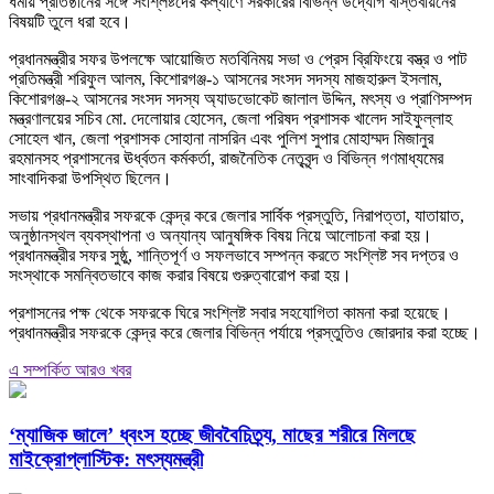
ধর্মীয় প্রতিষ্ঠানের সঙ্গে সংশ্লিষ্টদের কল্যাণে সরকারের বিভিন্ন উদ্যোগ বাস্তবায়নের
বিষয়টি তুলে ধরা হবে।
প্রধানমন্ত্রীর সফর উপলক্ষে আয়োজিত মতবিনিময় সভা ও প্রেস ব্রিফিংয়ে বস্ত্র ও পাট
প্রতিমন্ত্রী শরিফুল আলম, কিশোরগঞ্জ-১ আসনের সংসদ সদস্য মাজহারুল ইসলাম,
কিশোরগঞ্জ-২ আসনের সংসদ সদস্য অ্যাডভোকেট জালাল উদ্দিন, মৎস্য ও প্রাণিসম্পদ
মন্ত্রণালয়ের সচিব মো. দেলোয়ার হোসেন, জেলা পরিষদ প্রশাসক খালেদ সাইফুল্লাহ
সোহেল খান, জেলা প্রশাসক সোহানা নাসরিন এবং পুলিশ সুপার মোহাম্মদ মিজানুর
রহমানসহ প্রশাসনের ঊর্ধ্বতন কর্মকর্তা, রাজনৈতিক নেতৃবৃন্দ ও বিভিন্ন গণমাধ্যমের
সাংবাদিকরা উপস্থিত ছিলেন।
সভায় প্রধানমন্ত্রীর সফরকে কেন্দ্র করে জেলার সার্বিক প্রস্তুতি, নিরাপত্তা, যাতায়াত,
অনুষ্ঠানস্থল ব্যবস্থাপনা ও অন্যান্য আনুষঙ্গিক বিষয় নিয়ে আলোচনা করা হয়।
প্রধানমন্ত্রীর সফর সুষ্ঠু, শান্তিপূর্ণ ও সফলভাবে সম্পন্ন করতে সংশ্লিষ্ট সব দপ্তর ও
সংস্থাকে সমন্বিতভাবে কাজ করার বিষয়ে গুরুত্বারোপ করা হয়।
প্রশাসনের পক্ষ থেকে সফরকে ঘিরে সংশ্লিষ্ট সবার সহযোগিতা কামনা করা হয়েছে।
প্রধানমন্ত্রীর সফরকে কেন্দ্র করে জেলার বিভিন্ন পর্যায়ে প্রস্তুতিও জোরদার করা হচ্ছে।
এ সম্পর্কিত আরও খবর
‘ম্যাজিক জালে’ ধ্বংস হচ্ছে জীববৈচিত্র্য, মাছের শরীরে মিলছে
মাইক্রোপ্লাস্টিক: মৎস্যমন্ত্রী