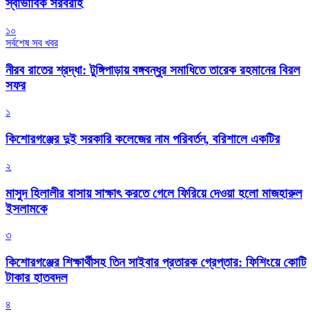
স্বাভাবিক সরবরাহ
১০
সর্বশেষ সব খবর
নীরব রাতের শ্রদ্ধা: টুঙ্গিপাড়ায় বঙ্গবন্ধুর সমাধিতে তারেক রহমানের বিরল
সফর
১
কিশোরগঞ্জের দুই সরকারি কলেজের নাম পরিবর্তন, বরিশালে একটির
২
মাসুদ হিলালীর বাসায় সাক্ষাৎ করতে গেলে ফিরিয়ে দেওয়া হলো মাজহারুল
ইসলামকে
৩
কিশোরগঞ্জের শিক্ষার্থীসহ তিন সাইবার প্রতারক গ্রেপ্তার: ফিশিংয়ে কোটি
টাকার হাতবদল
৪