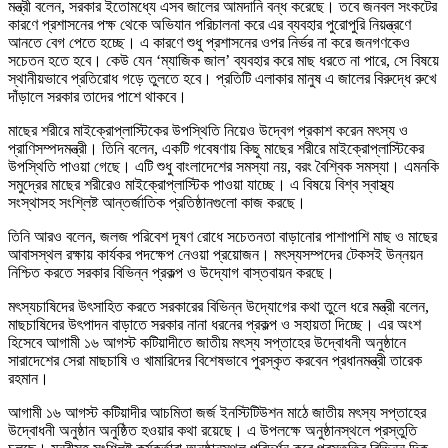
মন্ত্রী বলেন, সরকার ইতোমধ্যে এসব জালের আমদানি বন্ধ করেছে। তবে জনবল সংকটের
কারণে প্রশাসনের পক্ষ থেকে অভিযান পরিচালনা করে এর ব্যবহার পুরোপুরি নিয়ন্ত্রণে
আনতে বেগ পেতে হচ্ছে। এ কারণে শুধু প্রশাসনের ওপর নির্ভর না করে জনগণকেও
সচেতন হতে হবে। কেউ যেন ‘ম্যাজিক জাল’ ব্যবহার করে মাছ ধরতে না পারে, সে বিষয়ে
স্থানীয়ভাবে প্রতিরোধ গড়ে তুলতে হবে। প্রতিটি এলাকার মানুষ এ জালের বিরুদ্ধে রুখে
দাঁড়ালে সরকার তাদের পাশে থাকবে।
মাছের শরীরে মাইক্রোপ্লাস্টিকের উপস্থিতি নিয়েও উদ্বেগ প্রকাশ করেন মৎস্য ও
প্রাণিসম্পদমন্ত্রী। তিনি বলেন, একটি গবেষণায় কিছু মাছের শরীরে মাইক্রোপ্লাস্টিকের
উপস্থিতি পাওয়া গেছে। এটি শুধু বাংলাদেশের সমস্যা নয়, বরং বৈশ্বিক সমস্যা। এমনকি
সমুদ্রের মাছের শরীরেও মাইক্রোপ্লাস্টিক পাওয়া যাচ্ছে। এ বিষয়ে বিশ্ব স্বাস্থ্য
সংস্থাসহ সংশ্লিষ্ট আন্তর্জাতিক প্রতিষ্ঠানগুলো কাজ করছে।
তিনি আরও বলেন, জলজ পরিবেশ দূষণ রোধে সচেতনতা বাড়ানোর পাশাপাশি মাছ ও মাছের
আবাসস্থল রক্ষায় কার্যকর পদক্ষেপ নেওয়া প্রয়োজন। মৎস্যসম্পদের টেকসই উন্নয়ন
নিশ্চিত করতে সরকার বিভিন্ন প্রকল্প ও উদ্যোগ বাস্তবায়ন করছে।
মৎস্যচাষিদের উৎসাহিত করতে সরকারের বিভিন্ন উদ্যোগের কথা তুলে ধরে মন্ত্রী বলেন,
মাছচাষিদের উৎপাদন বাড়াতে সরকার নানা ধরনের প্রকল্প ও সহায়তা দিচ্ছে। এর অংশ
হিসেবে আগামী ১৬ আগস্ট কটিয়াদীতে জাতীয় মৎস্য সপ্তাহের উদ্বোধনী অনুষ্ঠানে
সারাদেশের সেরা মাছচাষি ও খামারিদের বিশেষভাবে পুরস্কৃত করবেন প্রধানমন্ত্রী তারেক
রহমান।
আগামী ১৬ আগস্ট কটিয়াদীর আচমিতা জর্জ ইনস্টিটিউশন মাঠে জাতীয় মৎস্য সপ্তাহের
উদ্বোধনী অনুষ্ঠান অনুষ্ঠিত হওয়ার কথা রয়েছে। এ উপলক্ষে অনুষ্ঠানস্থলে প্রস্তুতি