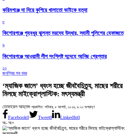
করিমগঞ্জে দা দিয়ে কুপিয়ে খালাতো ভাইকে হত্যা
৮
কিশোরগঞ্জে গৃহবধূর ঝুলন্ত মরদেহ উদ্ধার, স্বামী পুলিশের হেফাজতে
৯
কিশোরগঞ্জে আওয়ামী লীগ সংশ্লিষ্ট সন্দেহে আনিছ গ্রেপ্তার
১০
জনপ্রিয় সব খবর
‘ম্যাজিক জালে’ ধ্বংস হচ্ছে জীববৈচিত্র্য, মাছের শরীরে
মিলছে মাইক্রোপ্লাস্টিক: মৎস্যমন্ত্রী
তোফায়েল আহমেদ
প্রকাশিত: শনিবার, ৮ আগস্ট, ২০২৬, ৬:২২ অপরাহ্ণ
Facebook
0
Tweet
0
LinkedIn
0
অ-
অ+