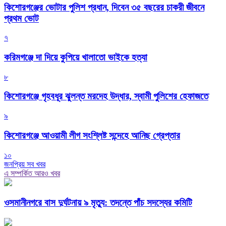
কিশোরগঞ্জের ভোটার পুলিশ প্রধান, দিবেন ৩৫ বছরের চাকরী জীবনে
প্রথম ভোট
৭
করিমগঞ্জে দা দিয়ে কুপিয়ে খালাতো ভাইকে হত্যা
৮
কিশোরগঞ্জে গৃহবধূর ঝুলন্ত মরদেহ উদ্ধার, স্বামী পুলিশের হেফাজতে
৯
কিশোরগঞ্জে আওয়ামী লীগ সংশ্লিষ্ট সন্দেহে আনিছ গ্রেপ্তার
১০
জনপ্রিয় সব খবর
এ সম্পর্কিত আরও খবর
ওসমানীনগরে বাস দুর্ঘটনায় ৯ মৃত্যু: তদন্তে পাঁচ সদস্যের কমিটি