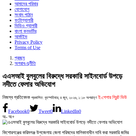
আমাদের পরিবার
যোগাযোগ
সংবাদ পাঠান
ফটোগ্যালারী
ভিডিও গ্যালারী
বাংলা কনভার্টার
আর্কাইভ
Privacy Policy
Terms of Use
প্রচ্ছদ
অপরাধ-দুর্নীতি
এএসআই বুলবুলের বিরুদ্ধে সরকারি সাইনবোর্ড উপড়ে
নদীতে ফেলার অভিযোগ
নিজস্ব প্রতিবেদক
ই-পেপার প্রিন্ট ভিউ
প্রকাশিত: বৃহস্পতিবার, ৪ জুন, ২০২৬, ১:১৮ অপরাহ্ণ
Facebook
0
Tweet
0
LinkedIn
0
অ-
অ+
কিশোরগঞ্জের করিমগঞ্জ উপজেলায় জেলা পরিষদের মালিকানাধীন দাবি করা সরকারি জমির