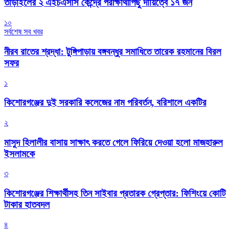
তাড়াইলের ২ এইচএসসি কেন্দ্রে পরীক্ষার্থীপিছু দায়িত্বে ১৭ জন
১০
সর্বশেষ সব খবর
নীরব রাতের শ্রদ্ধা: টুঙ্গিপাড়ায় বঙ্গবন্ধুর সমাধিতে তারেক রহমানের বিরল
সফর
১
কিশোরগঞ্জের দুই সরকারি কলেজের নাম পরিবর্তন, বরিশালে একটির
২
মাসুদ হিলালীর বাসায় সাক্ষাৎ করতে গেলে ফিরিয়ে দেওয়া হলো মাজহারুল
ইসলামকে
৩
কিশোরগঞ্জের শিক্ষার্থীসহ তিন সাইবার প্রতারক গ্রেপ্তার: ফিশিংয়ে কোটি
টাকার হাতবদল
৪