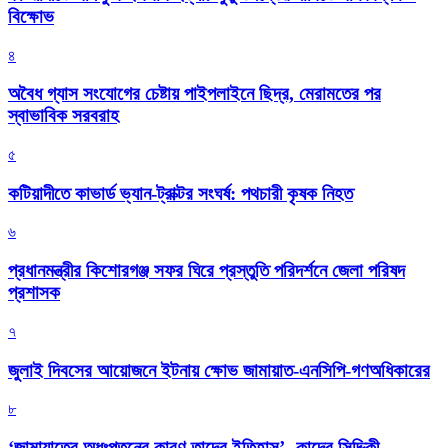
বিক্ষোভ
৪
অবৈধ গ্যাস সংযোগের চেষ্টায় পাইপলাইনে ছিদ্র, মেরামতের পর
স্বাভাবিক সরবরাহ
৫
কটিয়াদীতে কাভার্ড ভ্যান-ট্রাক্টর সংঘর্ষ: পথচারী কৃষক নিহত
৬
প্রধানমন্ত্রীর কিশোরগঞ্জ সফর ঘিরে প্রস্তুতি পরিদর্শনে জেলা পরিষদ
প্রশাসক
৭
জুলাই দিবসের আয়োজনে ইটনায় ক্ষোভ জামায়াত-এনসিপি-গণঅধিকারের
৮
‘জামায়াতের অধঃপতনের কারণ তাদের ইতিহাস’- কাদের সিদ্দিকী