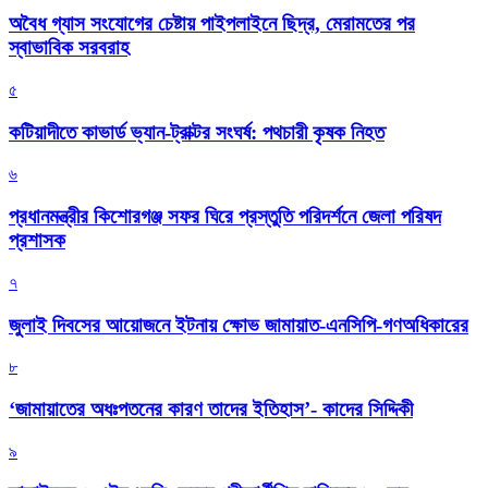
অবৈধ গ্যাস সংযোগের চেষ্টায় পাইপলাইনে ছিদ্র, মেরামতের পর
স্বাভাবিক সরবরাহ
৫
কটিয়াদীতে কাভার্ড ভ্যান-ট্রাক্টর সংঘর্ষ: পথচারী কৃষক নিহত
৬
প্রধানমন্ত্রীর কিশোরগঞ্জ সফর ঘিরে প্রস্তুতি পরিদর্শনে জেলা পরিষদ
প্রশাসক
৭
জুলাই দিবসের আয়োজনে ইটনায় ক্ষোভ জামায়াত-এনসিপি-গণঅধিকারের
৮
‘জামায়াতের অধঃপতনের কারণ তাদের ইতিহাস’- কাদের সিদ্দিকী
৯