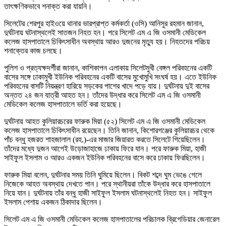
তাৎক্ষণিকভাবে শনাক্ত করা যায়নি।
সিলেটের শেরপুর হাইওয়ে থানার ভারপ্রাপ্ত কর্মকর্তা (ওসি) আনিসুর রহমান জানান,
দুর্ঘটনায় ঘটনাস্থলেই সাতজন নিহত হন। পরে সিলেট এম এ জি ওসমানী মেডিকেল
কলেজ হাসপাতালে চিকিৎসাধীন অবস্থায় আরও দুজনের মৃত্যু হয়। নিহতদের পরিচয়
শনাক্তের কাজ চলছে।
পুলিশ ও প্রত্যক্ষদর্শীরা জানান, কাশিকাপন এলাকায় সিলেটমুখী বেঙ্গল পরিবহনের একটি
বাসের সঙ্গে ঢাকামুখী ইউনিক পরিবহনের একটি বাসের মুখোমুখি সংঘর্ষ হয়। এতে ইউনিক
পরিবহনের বাসটি নিয়ন্ত্রণ হারিয়ে সড়কের পাশের খাদে পড়ে যায়। দুর্ঘটনায় দুই বাসের
অন্তত ২৪ জন যাত্রী আহত হন। তাঁদের উদ্ধার করে সিলেট এম এ জি ওসমানী
মেডিকেল কলেজ হাসপাতালে ভর্তি করা হয়েছে।
দুর্ঘটনায় আহত কুলিয়ারচরের ফারুক মিয়া (৫২) সিলেট এম এ জি ওসমানী মেডিকেল
কলেজ হাসপাতালে চিকিৎসাধীন রয়েছেন। তিনি জানান, কিশোরগঞ্জের কুলিয়ারচর থেকে
পাঁচ বন্ধু হজরত শাহজালাল (রহ.)-এর মাজার জিয়ারত করতে সিলেটে গিয়েছিলেন।
তাঁদের মধ্যে দুজন আগেই উড়োজাহাজে ঢাকায় ফিরে যান। পরে ফারুক মিয়া, হাজী
সাইফুল ইসলাম ও আরও একজন ইউনিক পরিবহনের বাসে করে ঢাকায় ফিরছিলেন।
ফারুক মিয়া বলেন, দুর্ঘটনার সময় তিনি ঘুমিয়ে ছিলেন। বিকট শব্দে ঘুম ভেঙে গেলে
নিজেকে আহত অবস্থায় দেখতে পান। পরে স্থানীয়রা তাঁকে উদ্ধার করে হাসপাতালে
নিয়ে যান। দুর্ঘটনায় তাঁর বন্ধু হাজী সাইফুল ইসলাম ঘটনাস্থলেই নিহত হন। সাইফুল
ইসলাম পেশায় একজন ঠিকাদার ছিলেন।
সিলেট এম এ জি ওসমানী মেডিকেল কলেজ হাসপাতালের পরিচালক ব্রিগেডিয়ার জেনারেল