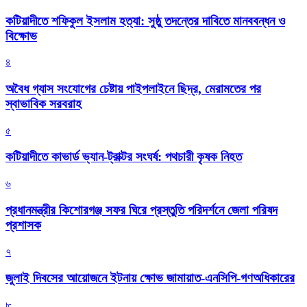
কটিয়াদীতে শফিকুল ইসলাম হত্যা: সুষ্ঠু তদন্তের দাবিতে মানববন্ধন ও
বিক্ষোভ
৪
অবৈধ গ্যাস সংযোগের চেষ্টায় পাইপলাইনে ছিদ্র, মেরামতের পর
স্বাভাবিক সরবরাহ
৫
কটিয়াদীতে কাভার্ড ভ্যান-ট্রাক্টর সংঘর্ষ: পথচারী কৃষক নিহত
৬
প্রধানমন্ত্রীর কিশোরগঞ্জ সফর ঘিরে প্রস্তুতি পরিদর্শনে জেলা পরিষদ
প্রশাসক
৭
জুলাই দিবসের আয়োজনে ইটনায় ক্ষোভ জামায়াত-এনসিপি-গণঅধিকারের
৮