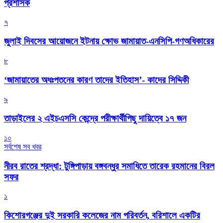
প্রশাসক
৭
জুলাই দিবসের আয়োজনে ইটনায় ক্ষোভ জামায়াত-এনসিপি-গণঅধিকারের
৮
‘জামায়াতের অধঃপতনের কারণ তাদের ইতিহাস’- কাদের সিদ্দিকী
৯
তাড়াইলের ২ এইচএসসি কেন্দ্রে পরীক্ষার্থীপিছু দায়িত্বে ১৭ জন
১০
সর্বশেষ সব খবর
নীরব রাতের শ্রদ্ধা: টুঙ্গিপাড়ায় বঙ্গবন্ধুর সমাধিতে তারেক রহমানের বিরল
সফর
১
কিশোরগঞ্জের দুই সরকারি কলেজের নাম পরিবর্তন, বরিশালে একটির