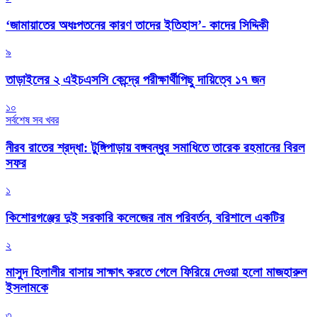
‘জামায়াতের অধঃপতনের কারণ তাদের ইতিহাস’- কাদের সিদ্দিকী
৯
তাড়াইলের ২ এইচএসসি কেন্দ্রে পরীক্ষার্থীপিছু দায়িত্বে ১৭ জন
১০
সর্বশেষ সব খবর
নীরব রাতের শ্রদ্ধা: টুঙ্গিপাড়ায় বঙ্গবন্ধুর সমাধিতে তারেক রহমানের বিরল
সফর
১
কিশোরগঞ্জের দুই সরকারি কলেজের নাম পরিবর্তন, বরিশালে একটির
২
মাসুদ হিলালীর বাসায় সাক্ষাৎ করতে গেলে ফিরিয়ে দেওয়া হলো মাজহারুল
ইসলামকে
৩