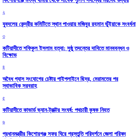
কিশোরগঞ্জে মৎস্য খামার থেকে সাবেক পুলিশ সদস্যের মরদেহ উদ্ধার
২
যুবদলের কেন্দ্রীয় কমিটিতে স্থান পাওয়ায় মজিবুর রহমান ভুঁইয়াকে সংবর্ধনা
৩
কটিয়াদীতে শফিকুল ইসলাম হত্যা: সুষ্ঠু তদন্তের দাবিতে মানববন্ধন ও
বিক্ষোভ
৪
অবৈধ গ্যাস সংযোগের চেষ্টায় পাইপলাইনে ছিদ্র, মেরামতের পর
স্বাভাবিক সরবরাহ
৫
কটিয়াদীতে কাভার্ড ভ্যান-ট্রাক্টর সংঘর্ষ: পথচারী কৃষক নিহত
৬
প্রধানমন্ত্রীর কিশোরগঞ্জ সফর ঘিরে প্রস্তুতি পরিদর্শনে জেলা পরিষদ