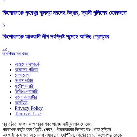
৮
কিশোরগঞ্জে গৃহবধূর ঝুলন্ত মরদেহ উদ্ধার, স্বামী পুলিশের হেফাজতে
৯
কিশোরগঞ্জে আওয়ামী লীগ সংশ্লিষ্ট সন্দেহে আনিছ গ্রেপ্তার
১০
জনপ্রিয় সব খবর
আমাদের সম্পর্কে
আমাদের পরিবার
যোগাযোগ
সংবাদ পাঠান
ফটোগ্যালারী
ভিডিও গ্যালারী
বাংলা কনভার্টার
আর্কাইভ
Privacy Policy
Terms of Use
প্রতিষ্ঠাতা সম্পাদক ও প্রকাশক: খালেদ সাইফুল্লাহ সোহেল
প্রকাশক কর্তৃক রুমা প্রিন্টিং প্রেস, গৌরঙ্গাবাজার কিশোরগঞ্জ থেকে মুদ্রিত।
অস্থায়ী কার্যালয়: আনোয়ারা ল্যাব এন্ড হসপিটাল, ফার্মের মোড়, কিশোরগঞ্জ থেকে