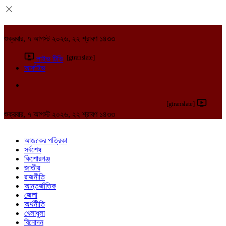
শুক্রবার, ৭ আগস্ট ২০২৬, ২২ শ্রাবণ ১৪৩৩
[gtranslate]
লাইভ টিভি
আর্কাইভ
[gtranslate]
শুক্রবার, ৭ আগস্ট ২০২৬, ২২ শ্রাবণ ১৪৩৩
আজকের পত্রিকা
সর্বশেষ
কিশোরগঞ্জ
জাতীয়
রাজনীতি
আন্তর্জাতিক
জেলা
অর্থনীতি
খেলাধুলা
বিনোদন