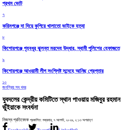
প্রথম ভোট
৭
করিমগঞ্জে দা দিয়ে কুপিয়ে খালাতো ভাইকে হত্যা
৮
কিশোরগঞ্জে গৃহবধূর ঝুলন্ত মরদেহ উদ্ধার, স্বামী পুলিশের হেফাজতে
৯
কিশোরগঞ্জে আওয়ামী লীগ সংশ্লিষ্ট সন্দেহে আনিছ গ্রেপ্তার
১০
জনপ্রিয় সব খবর
যুবদলের কেন্দ্রীয় কমিটিতে স্থান পাওয়ায় মজিবুর রহমান
ভুঁইয়াকে সংবর্ধনা
নিজস্ব প্রতিবেদক
প্রকাশিত: শুক্রবার, ৭ আগস্ট, ২০২৬, ২:১৩ অপরাহ্ণ