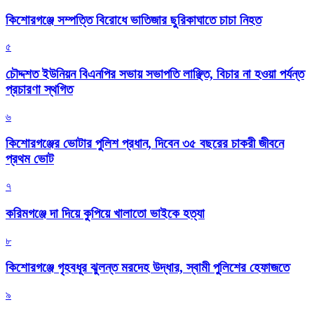
কিশোরগঞ্জে সম্পত্তি বিরোধে ভাতিজার ছুরিকাঘাতে চাচা নিহত
৫
চৌদ্দশত ইউনিয়ন বিএনপির সভায় সভাপতি লাঞ্ছিত, বিচার না হওয়া পর্যন্ত
প্রচারণা স্থগিত
৬
কিশোরগঞ্জের ভোটার পুলিশ প্রধান, দিবেন ৩৫ বছরের চাকরী জীবনে
প্রথম ভোট
৭
করিমগঞ্জে দা দিয়ে কুপিয়ে খালাতো ভাইকে হত্যা
৮
কিশোরগঞ্জে গৃহবধূর ঝুলন্ত মরদেহ উদ্ধার, স্বামী পুলিশের হেফাজতে
৯