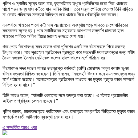
পুলিশ ও স্থানীয় সূত্রে জানা যায়, বৃহস্পতিবার দুপুরে প্রতিদিনের মতো নিজ খামারের
পাশে গরুর জন্য ঘাস কাটতে যান অনিক মিয়া। তবে সন্ধ্যা পেরিয়ে গেলেও তিনি বাড়িতে
না ফেরায় পরিবারের সদস্যরা উদ্বিগ্ন হয়ে খামারে গিয়ে খোঁজাখুঁজি শুরু করেন।
একপর্যায়ে খামারের পাশে কাটা ঘাস এলোমেলো অবস্থায় পড়ে থাকতে দেখে পরিবারের
সদস্যদের সন্দেহ হয়। পরে স্থানীয়দের সহায়তায় আশপাশে তল্লাশি চালানো হলে
খামারের পানিতে অনিক মিয়ার মরদেহ ভাসতে দেখা যায়।
খবর পেয়ে কিশোরগঞ্জ সদর মডেল থানা পুলিশের একটি দল ঘটনাস্থলে গিয়ে মরদেহ
উদ্ধার করে। পরে সুরতহাল প্রতিবেদন প্রস্তুত করে মরদেহটি ময়নাতদন্তের জন্য শহীদ
সৈয়দ নজরুল ইসলাম মেডিকেল কলেজ হাসপাতালের মর্গে পাঠানো হয়।
কিশোরগঞ্জ সদর মডেল থানার ভারপ্রাপ্ত কর্মকর্তা (ওসি) মোহাম্মদ আবুল কালাম ভূঞা
ঘটনার সত্যতা নিশ্চিত করেছেন। তিনি বলেন, “মরদেহটি উদ্ধার করে ময়নাতদন্তের জন্য
মর্গে পাঠানো হয়েছে। ময়নাতদন্তের প্রতিবেদন পাওয়ার পর মৃত্যুর প্রকৃত কারণ সম্পর্কে
নিশ্চিত হওয়া যাবে।”
তিনি আরও বলেন, “ঘটনাটি গুরুত্বের সঙ্গে তদন্ত করা হচ্ছে। এ ঘটনায় প্রয়োজনীয়
আইনগত প্রক্রিয়া চলমান রয়েছে।”
পুলিশ জানায়, ময়নাতদন্তের প্রতিবেদন এবং তদন্তের অগ্রগতির ভিত্তিতে মৃত্যুর কারণ
সম্পর্কে পরবর্তী আইনগত ব্যবস্থা নেওয়া হবে।
এ সম্পর্কিত আরও খবর