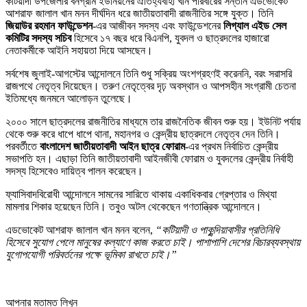
কটিয়াদী উপজেলার বনগ্রাম ইউনিয়নের ঐতিহ্যবাহী খান পরিবারের সন্তান এডভোকেট
আশরাফ জালাল খান মনন দীর্ঘদিন ধরে জাতীয়তাবাদী রাজনীতির সঙ্গে যুক্ত। তিনি
জিয়াউর রহমান ফাউন্ডেশন
-এর আজীবন সদস্য এবং ফাউন্ডেশনের
লিগ্যাল এইড সেল
কমিটির সদস্য সচিব
হিসেবে ১৭ বছর ধরে বিএনপি, যুবদল ও ছাত্রদলের হাজারো
নেতাকর্মীকে আইনি সহায়তা দিয়ে আসছেন।
সর্বশেষ জুলাই-আগস্টের আন্দোলনে তিনি শুধু সক্রিয় অংশগ্রহণই করেননি, বরং সরাসরি
রাজপথে নেতৃত্ব দিয়েছেন। তরুণ নেতৃত্বের দৃঢ় অবস্থান ও আপসহীন সংগ্রামী চেতনা
ইতিমধ্যে জনমনে আলোড়ন তুলেছে।
২০০০ সালে ছাত্রদলের রাজনীতির মাধ্যমে তার রাজনৈতিক জীবন শুরু হয়। ইউনিট পর্যায়
থেকে শুরু করে ধাপে ধাপে থানা, মহানগর ও কেন্দ্রীয় ছাত্রদলে নেতৃত্ব দেন তিনি।
পরবর্তীতে
বাংলাদেশ জাতীয়তাবাদী আইন ছাত্র ফোরাম
-এর প্রথম নির্বাচিত কেন্দ্রীয়
সভাপতি হন। এছাড়া তিনি জাতীয়তাবাদী আইনজীবী ফোরাম ও যুবদলের কেন্দ্রীয় নির্বাহী
সদস্য হিসেবেও দায়িত্ব পালন করেছেন।
ফ্যাসিবাদবিরোধী আন্দোলনে সামনের সারিতে থাকায় একাধিকবার গ্রেপ্তার ও মিথ্যা
মামলার শিকার হয়েছেন তিনি। তবুও অটল থেকেছেন গণতান্ত্রিক আন্দোলনে।
এডভোকেট আশরাফ জালাল খান মনন বলেন,
“কটিয়াদী ও পাকুন্দিয়াবাসীর প্রতিনিধি
হিসেবে সুযোগ পেলে মানুষের কল্যাণে কাজ করতে চাই। পাশাপাশি দেশের বিচারব্যবস্থায়
যুগোপযোগী পরিবর্তনের পক্ষে ভূমিকা রাখতে চাই।”
আপনার মতামত লিখুন