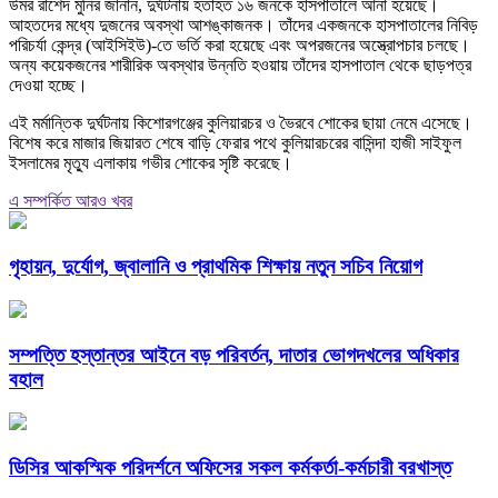
উমর রাশেদ মুনির জানান, দুর্ঘটনায় হতাহত ১৬ জনকে হাসপাতালে আনা হয়েছে।
আহতদের মধ্যে দুজনের অবস্থা আশঙ্কাজনক। তাঁদের একজনকে হাসপাতালের নিবিড়
পরিচর্যা কেন্দ্র (আইসিইউ)-তে ভর্তি করা হয়েছে এবং অপরজনের অস্ত্রোপচার চলছে।
অন্য কয়েকজনের শারীরিক অবস্থার উন্নতি হওয়ায় তাঁদের হাসপাতাল থেকে ছাড়পত্র
দেওয়া হচ্ছে।
এই মর্মান্তিক দুর্ঘটনায় কিশোরগঞ্জের কুলিয়ারচর ও ভৈরবে শোকের ছায়া নেমে এসেছে।
বিশেষ করে মাজার জিয়ারত শেষে বাড়ি ফেরার পথে কুলিয়ারচরের বাসিন্দা হাজী সাইফুল
ইসলামের মৃত্যু এলাকায় গভীর শোকের সৃষ্টি করেছে।
এ সম্পর্কিত আরও খবর
গৃহায়ন, দুর্যোগ, জ্বালানি ও প্রাথমিক শিক্ষায় নতুন সচিব নিয়োগ
সম্পত্তি হস্তান্তর আইনে বড় পরিবর্তন, দাতার ভোগদখলের অধিকার
বহাল
ডিসির আকস্মিক পরিদর্শনে অফিসের সকল কর্মকর্তা-কর্মচারী বরখাস্ত