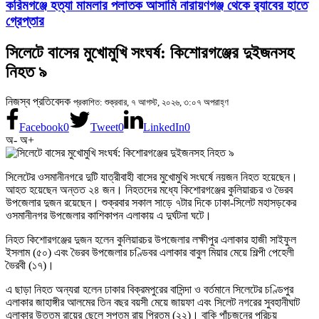
করিমগঞ্জে হত্যা মামলার পলাতক আসামি নারায়ণগঞ্জ থেকে র‌্যাবের হাতে
গ্রেপ্তার
সিলেটে বাসের মুখোমুখি সংঘর্ষ: কিশোরগঞ্জের দুইজনসহ
নিহত ৯
নিজস্ব প্রতিবেদক
প্রকাশিত: শুক্রবার, ৭ আগস্ট, ২০২৬, ৩:০৭ অপরাহ্ণ
Facebook
0
Tweet
0
LinkedIn
0
অ-
অ+
সিলেটের ওসমানীনগরে দুটি যাত্রীবাহী বাসের মুখোমুখি সংঘর্ষে নয়জন নিহত হয়েছেন।
আহত হয়েছেন অন্তত ২৪ জন। নিহতদের মধ্যে কিশোরগঞ্জের কুলিয়ারচর ও ভৈরব
উপজেলার দুজন রয়েছেন। শুক্রবার সকাল সাড়ে ৭টার দিকে ঢাকা-সিলেট মহাসড়কের
ওসমানীনগর উপজেলার কাশিকাপন এলাকায় এ দুর্ঘটনা ঘটে।
নিহত কিশোরগঞ্জের দুজন হলেন কুলিয়ারচর উপজেলার লক্ষীপুর এলাকার হাজী সাইফুল
ইসলাম (৫০) এবং ভৈরব উপজেলার চণ্ডিবর এলাকার বাবুল মিয়ার মেয়ে শিল্পী পেহেলী
ভৈরবী (১৭)।
এ ছাড়া নিহত অন্যরা হলেন ঢাকার বিক্রমপুরের বাসিন্দা ও বর্তমানে সিলেটের চণ্ডিপুর
এলাকার জাহাঙ্গীর আলমের তিন বছর বয়সী মেয়ে জায়ফা এবং সিলেট নগরের সুবহানীঘাট
এলাকার উত্তম রায়ের ছেলে সপ্তম রায় প্রিতম (২২)। বাকি পাঁচজনের পরিচয়