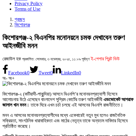
Privacy Policy
Terms of Use
প্রচ্ছদ
কিশোরগঞ্জ
কিশোরগঞ্জ-২ বিএনপির মনোনয়নে চমক দেখাবেন তরুণ
আইনজীবি মনন
রেজাউল হক
ই-পেপার প্রিন্ট ভিউ
প্রকাশিত: সোমবার, ৩ নভেম্বর, ২০২৫, ১১:০৯ পূর্বাহ্ণ
Facebook
0
Tweet
0
LinkedIn
0
অ-
অ+
কিশোরগঞ্জ-২ (কটিয়াদী-পাকুন্দিয়া) আসনে বিএনপি’র মনোনয়নপ্রত্যাশী হিসেবে
আলোচনায় উঠে এসেছেন বাংলাদেশ সুপ্রিম কোর্টের তরুণ আইনজীবী
এডভোকেট আশরাফ
জালাল খান মনন
। তাকে ঘিরে এখন চর্চা চলছে এই আসনের বিএনপি রাজনীতিতে।
মনন এ আসনের মনোনয়নপ্রত্যাশীদের মধ্যে একেবারেই নতুন মুখ হলেও রাজনৈতিক
সক্রিয়তা, সাংগঠনিক ধারাবাহিকতা এবং মাঠের নেতৃত্ব তাকে অন্যতম দাবিদার হিসেবে
প্রতিষ্ঠিত করেছে।