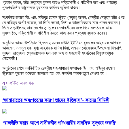
প্রকাশ করেন, তাঁর নেতৃত্বে যুবদল আরও শক্তিশালী ও গতিশীল হবে এবং গণতন্ত্র
পুনঃপ্রতিষ্ঠার আন্দোলনে যুবসমাজ কার্যকর ভূমিকা রাখবে।
সংবর্ধনার জবাবে জি. এম. মজিবুর রহমান ভুঁইয়া (সবুজ) বলেন, কেন্দ্রীয় নেতৃত্ব তাঁর ওপর
যে দায়িত্ব অর্পণ করেছে, তা তিনি সততা, নিষ্ঠা ও আন্তরিকতার সঙ্গে পালন করবেন।
তিনি তাড়াইলসহ সারা দেশের তৃণমূলের নেতাকর্মীদের সঙ্গে নিয়ে সংগঠনকে আরও
সুসংগঠিত, শক্তিশালী ও গতিশীল করতে কাজ করার প্রত্যয় ব্যক্ত করেন।
অনুষ্ঠানে আরও উপস্থিত ছিলেন ২ নম্বর রাউতি ইউনিয়ন যুবদলের আহ্বায়ক আশরাফ
আহমেদ, এনামুল হক, যুগ্ম আহ্বায়ক হাদিস মিয়া, এমদাদ হোসেনসহ উপজেলা বিএনপি,
যুবদল, ছাত্রদল, স্বেচ্ছাসেবক দল এবং অঙ্গ ও সহযোগী সংগঠনের বিপুলসংখ্যক
নেতাকর্মী।
অনুষ্ঠানের শেষে নবনির্বাচিত কেন্দ্রীয় সহ-সাধারণ সম্পাদক জি. এম. মজিবুর রহমান
ভুঁইয়াকে ফুলেল শুভেচ্ছা জানানো হয় এবং সংবর্ধনা স্মারক তুলে দেওয়া হয়।
এ সম্পর্কিত আরও খবর
‘জামায়াতের অধঃপতনের কারণ তাদের ইতিহাস’- কাদের সিদ্দিকী
‘রাজনীতি করার আগে নাসীরুদ্দীন পাটওয়ারীর মানসিক সুস্থতা জরুরি’