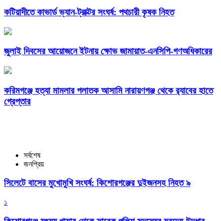
কটিয়াদীতে কাভার্ড ভ্যান-ট্রাক্টর সংঘর্ষ: পথচারী কৃষক নিহত
জুলাই দিবসের আয়োজনে ইটনায় ক্ষোভ জামায়াত-এনসিপি-গণঅধিকারের
করিমগঞ্জে হত্যা মামলার পলাতক আসামি নারায়ণগঞ্জ থেকে র‌্যাবের হাতে
গ্রেপ্তার
সর্বশেষ
জনপ্রিয়
সিলেটে বাসের মুখোমুখি সংঘর্ষ: কিশোরগঞ্জের দুইজনসহ নিহত ৯
১