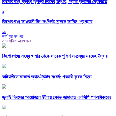
কিশোরগঞ্জে গৃহবধূর ঝুলন্ত মরদেহ উদ্ধার, স্বামী পুলিশের হেফাজতে
৯
কিশোরগঞ্জে আওয়ামী লীগ সংশ্লিষ্ট সন্দেহে আনিছ গ্রেপ্তার
১০
জনপ্রিয় সব খবর
এ সম্পর্কিত আরও খবর
কিশোরগঞ্জে মৎস্য খামার থেকে সাবেক পুলিশ সদস্যের মরদেহ উদ্ধার
কটিয়াদীতে কাভার্ড ভ্যান-ট্রাক্টর সংঘর্ষ: পথচারী কৃষক নিহত
জুলাই দিবসের আয়োজনে ইটনায় ক্ষোভ জামায়াত-এনসিপি-গণঅধিকারের