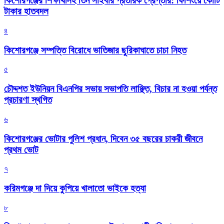
কিশোরগঞ্জের শিক্ষার্থীসহ তিন সাইবার প্রতারক গ্রেপ্তার: ফিশিংয়ে কোটি
টাকার হাতবদল
৪
কিশোরগঞ্জে সম্পত্তি বিরোধে ভাতিজার ছুরিকাঘাতে চাচা নিহত
৫
চৌদ্দশত ইউনিয়ন বিএনপির সভায় সভাপতি লাঞ্ছিত, বিচার না হওয়া পর্যন্ত
প্রচারণা স্থগিত
৬
কিশোরগঞ্জের ভোটার পুলিশ প্রধান, দিবেন ৩৫ বছরের চাকরী জীবনে
প্রথম ভোট
৭
করিমগঞ্জে দা দিয়ে কুপিয়ে খালাতো ভাইকে হত্যা
৮