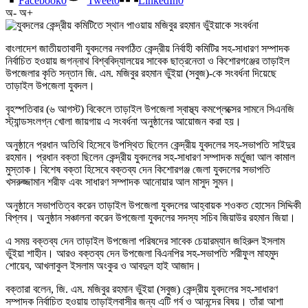
Facebook
0
Tweet
0
LinkedIn
0
অ-
অ+
বাংলাদেশ জাতীয়তাবাদী যুবদলের নবগঠিত কেন্দ্রীয় নির্বাহী কমিটির সহ-সাধারণ সম্পাদক
নির্বাচিত হওয়ায় জগন্নাথ বিশ্ববিদ্যালয়ের সাবেক ছাত্রনেতা ও কিশোরগঞ্জের তাড়াইল
উপজেলার কৃতি সন্তান জি. এম. মজিবুর রহমান ভুঁইয়া (সবুজ)-কে সংবর্ধনা দিয়েছে
তাড়াইল উপজেলা যুবদল।
বৃহস্পতিবার (৬ আগস্ট) বিকেলে তাড়াইল উপজেলা স্বাস্থ্য কমপ্লেক্সের সামনে সিএনজি
স্ট্যান্ডসংলগ্ন খোলা জায়গায় এ সংবর্ধনা অনুষ্ঠানের আয়োজন করা হয়।
অনুষ্ঠানে প্রধান অতিথি হিসেবে উপস্থিত ছিলেন কেন্দ্রীয় যুবদলের সহ-সভাপতি সাইদুর
রহমান। প্রধান বক্তা ছিলেন কেন্দ্রীয় যুবদলের সহ-সাধারণ সম্পাদক মর্তুজা আল কামাল
মুস্তাক। বিশেষ বক্তা হিসেবে বক্তব্য দেন কিশোরগঞ্জ জেলা যুবদলের সভাপতি
খসরুজ্জামান শরীফ এবং সাধারণ সম্পাদক আনোয়ার আল মাসুদ সুমন।
অনুষ্ঠানে সভাপতিত্ব করেন তাড়াইল উপজেলা যুবদলের আহ্বায়ক শওকত হোসেন সিদ্দিকী
বিপ্লব। অনুষ্ঠান সঞ্চালনা করেন উপজেলা যুবদলের সদস্য সচিব জিয়াউর রহমান জিয়া।
এ সময় বক্তব্য দেন তাড়াইল উপজেলা পরিষদের সাবেক চেয়ারম্যান জহিরুল ইসলাম
ভুঁইয়া শাহীন। আরও বক্তব্য দেন উপজেলা বিএনপির সহ-সভাপতি শরীফুল মাহমুদ
শোয়েব, আখলাকুল ইসলাম অংকুর ও আবদুল হাই আজাদ।
বক্তারা বলেন, জি. এম. মজিবুর রহমান ভুঁইয়া (সবুজ) কেন্দ্রীয় যুবদলের সহ-সাধারণ
সম্পাদক নির্বাচিত হওয়ায় তাড়াইলবাসীর জন্য এটি গর্ব ও আনন্দের বিষয়। তাঁরা আশা