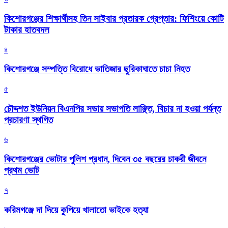
কিশোরগঞ্জের শিক্ষার্থীসহ তিন সাইবার প্রতারক গ্রেপ্তার: ফিশিংয়ে কোটি
টাকার হাতবদল
৪
কিশোরগঞ্জে সম্পত্তি বিরোধে ভাতিজার ছুরিকাঘাতে চাচা নিহত
৫
চৌদ্দশত ইউনিয়ন বিএনপির সভায় সভাপতি লাঞ্ছিত, বিচার না হওয়া পর্যন্ত
প্রচারণা স্থগিত
৬
কিশোরগঞ্জের ভোটার পুলিশ প্রধান, দিবেন ৩৫ বছরের চাকরী জীবনে
প্রথম ভোট
৭
করিমগঞ্জে দা দিয়ে কুপিয়ে খালাতো ভাইকে হত্যা