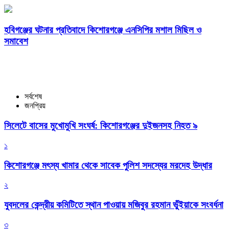
হবিগঞ্জের ঘটনার প্রতিবাদে কিশোরগঞ্জে এনসিপির মশাল মিছিল ও
সমাবেশ
সর্বশেষ
জনপ্রিয়
সিলেটে বাসের মুখোমুখি সংঘর্ষ: কিশোরগঞ্জের দুইজনসহ নিহত ৯
১
কিশোরগঞ্জে মৎস্য খামার থেকে সাবেক পুলিশ সদস্যের মরদেহ উদ্ধার
২
যুবদলের কেন্দ্রীয় কমিটিতে স্থান পাওয়ায় মজিবুর রহমান ভুঁইয়াকে সংবর্ধনা
৩