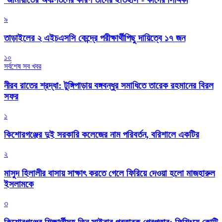
৯
তাড়াইলের ২ এইচএসসি কেন্দ্রে পরীক্ষার্থীপিছু দায়িত্বে ১৭ জন
১০
সর্বশেষ সব খবর
নীরব রাতের শ্রদ্ধা: টুঙ্গিপাড়ায় বঙ্গবন্ধুর সমাধিতে তারেক রহমানের বিরল
সফর
১
কিশোরগঞ্জের দুই সরকারি কলেজের নাম পরিবর্তন, বরিশালে একটির
২
মাসুদ হিলালীর বাসায় সাক্ষাৎ করতে গেলে ফিরিয়ে দেওয়া হলো মাজহারুল
ইসলামকে
৩