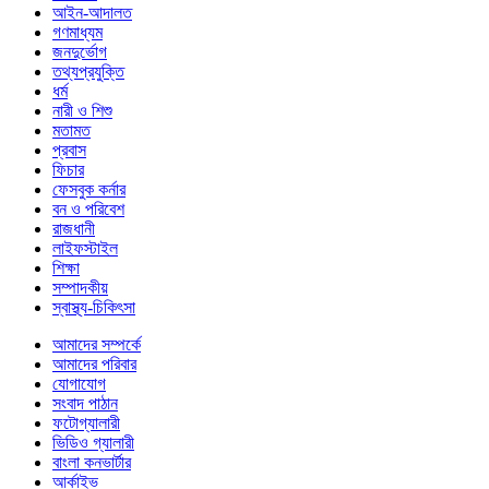
আইন-আদালত
গণমাধ্যম
জনদুর্ভোগ
তথ্যপ্রযুক্তি
ধর্ম
নারী ও শিশু
মতামত
প্রবাস
ফিচার
ফেসবুক কর্নার
বন ও পরিবেশ
রাজধানী
লাইফস্টাইল
শিক্ষা
সম্পাদকীয়
স্বাস্থ্য-চিকিৎসা
আমাদের সম্পর্কে
আমাদের পরিবার
যোগাযোগ
সংবাদ পাঠান
ফটোগ্যালারী
ভিডিও গ্যালারী
বাংলা কনভার্টার
আর্কাইভ