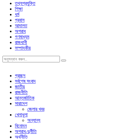
তথ্যপ্রযুক্তি
শিক্ষা
ধর্ম
প্রবাস
আদালত
অপরাধ
গণমাধ্যম
রাজধানী
সম্পাদকীয়
প্রচ্ছদ
সর্বশেষ সংবাদ
জাতীয়
রাজনীতি
আন্তর্জাতিক
সারাদেশ
জেলার খবর
খেলাধুলা
অন্যান্য
বিনোদন
অপরাধ-দুর্নীতি
অর্থনীতি