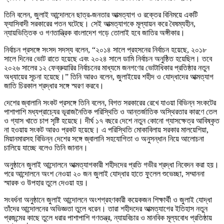
তিনি বলেন, জুলাই আন্দোলনে ছাত্র-জনতার আত্মত্যাগ ও রক্তের বিনিময়ে একটি
ফ্যাসিবাদী সরকারের পতন ঘটেছে। সেই আত্মত্যাগকে মূল্যায়ন করে বৈষম্যহীন,
ন্যায়ভিত্তিক ও গণতান্ত্রিক বাংলাদেশ গড়ে তোলাই হবে জাতির অঙ্গীকার।
নির্বাচন প্রসঙ্গে সংসদ সদস্য বলেন, “২০১৪ সালে প্রহসনের নির্বাচন হয়েছে, ২০১৮
সালে দিনের ভোট রাতে হয়েছে এবং ২০২৪ সালে ডামি নির্বাচন অনুষ্ঠিত হয়েছিল। তবে
২০২৬ সালের ১২ ফেব্রুয়ারির নির্বাচনের মাধ্যমে জনগণের ভোটাধিকার প্রতিষ্ঠার নতুন
অধ্যায়ের সূচনা হয়েছে।” তিনি আরও বলেন, জুলাইয়ের শহীদ ও যোদ্ধাদের আত্মত্যাগ
জাতি চিরকাল শ্রদ্ধার সঙ্গে স্মরণ করবে।
দেশের জ্বালানি সংকট প্রসঙ্গে তিনি বলেন, বিগত সরকারের রেখে যাওয়া বিভিন্ন সংকটের
পাশাপাশি মধ্যপ্রাচ্যের ভূরাজনৈতিক পরিস্থিতি ও আন্তর্জাতিক অস্থিরতার কারণে তেল
ও গ্যাস খাতে চাপ সৃষ্টি হয়েছে। দীর্ঘ ১৭ বছরে দেশে নতুন কোনো গ্যাসক্ষেত্র আবিষ্কৃত
না হওয়ায় সংকট আরও প্রকট হয়েছে। এ পরিস্থিতি মোকাবিলায় সরকার মালয়েশিয়া,
মিয়ানমারসহ বিভিন্ন দেশের সঙ্গে জ্বালানি সহযোগিতা ও অনুসন্ধান নিয়ে আলোচনা
চালিয়ে যাচ্ছে বলেও তিনি জানান।
অনুষ্ঠানে জুলাই আন্দোলনে আত্মত্যাগকারী শহীদদের প্রতি গভীর শ্রদ্ধা নিবেদন করা হয়।
পরে আন্দোলনে অংশ নেওয়া ২০ জন জুলাই যোদ্ধার হাতে ফুলেল শুভেচ্ছা, সম্মাননা
স্মারক ও উপহার তুলে দেওয়া হয়।
সংবর্ধনা অনুষ্ঠানে জুলাই আন্দোলনে অংশগ্রহণকারী কয়েকজন শিক্ষার্থী ও জুলাই যোদ্ধা
তাঁদের আন্দোলনের অভিজ্ঞতা তুলে ধরেন। তারা শহীদদের আত্মত্যাগের ইতিহাস নতুন
প্রজন্মের কাছে তুলে ধরার পাশাপাশি গণতন্ত্র, ন্যায়বিচার ও মানবিক মূল্যবোধ প্রতিষ্ঠায়