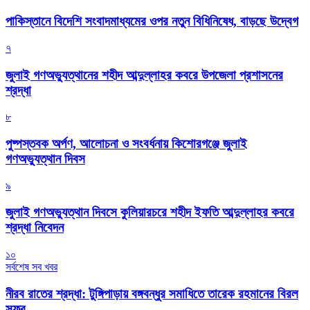
পাকিস্তানে বিদেশি সংবাদমাধ্যমের ওপর নতুন বিধিনিষেধ, বাড়ছে উদ্বেগ
৭
জুলাই গণঅভ্যুত্থানের শহীদ আব্দুল্লাহর কবরে উপজেলা প্রশাসনের
শ্রদ্ধা
৮
পুষ্পস্তবক অর্পণ, আলোচনা ও সংবর্ধনায় কিশোরগঞ্জে জুলাই
গণঅভ্যুত্থান দিবস
৯
জুলাই গণঅভ্যুত্থান দিবসে কুলিয়ারচরে শহীদ ইফতি আব্দুল্লাহর কবরে
শ্রদ্ধা নিবেদন
১০
সর্বশেষ সব খবর
নীরব রাতের শ্রদ্ধা: টুঙ্গিপাড়ায় বঙ্গবন্ধুর সমাধিতে তারেক রহমানের বিরল
সফর