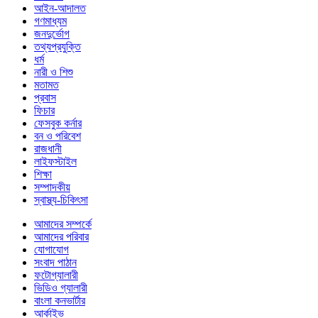
আইন-আদালত
গণমাধ্যম
জনদুর্ভোগ
তথ্যপ্রযুক্তি
ধর্ম
নারী ও শিশু
মতামত
প্রবাস
ফিচার
ফেসবুক কর্নার
বন ও পরিবেশ
রাজধানী
লাইফস্টাইল
শিক্ষা
সম্পাদকীয়
স্বাস্থ্য-চিকিৎসা
আমাদের সম্পর্কে
আমাদের পরিবার
যোগাযোগ
সংবাদ পাঠান
ফটোগ্যালারী
ভিডিও গ্যালারী
বাংলা কনভার্টার
আর্কাইভ