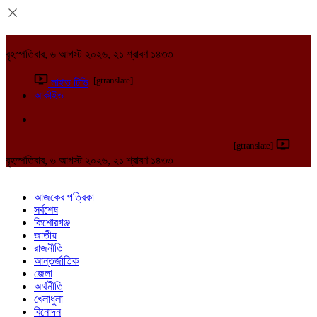
বৃহস্পতিবার, ৬ আগস্ট ২০২৬, ২১ শ্রাবণ ১৪৩৩
[gtranslate]
লাইভ টিভি
আর্কাইভ
[gtranslate]
বৃহস্পতিবার, ৬ আগস্ট ২০২৬, ২১ শ্রাবণ ১৪৩৩
আজকের পত্রিকা
সর্বশেষ
কিশোরগঞ্জ
জাতীয়
রাজনীতি
আন্তর্জাতিক
জেলা
অর্থনীতি
খেলাধুলা
বিনোদন