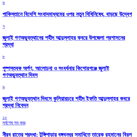
৬
পাকিস্তানে বিদেশি সংবাদমাধ্যমের ওপর নতুন বিধিনিষেধ, বাড়ছে উদ্বেগ
৭
জুলাই গণঅভ্যুত্থানের শহীদ আব্দুল্লাহর কবরে উপজেলা প্রশাসনের
শ্রদ্ধা
৮
পুষ্পস্তবক অর্পণ, আলোচনা ও সংবর্ধনায় কিশোরগঞ্জে জুলাই
গণঅভ্যুত্থান দিবস
৯
জুলাই গণঅভ্যুত্থান দিবসে কুলিয়ারচরে শহীদ ইফতি আব্দুল্লাহর কবরে
শ্রদ্ধা নিবেদন
১০
সর্বশেষ সব খবর
নীরব রাতের শ্রদ্ধা: টুঙ্গিপাড়ায় বঙ্গবন্ধুর সমাধিতে তারেক রহমানের বিরল