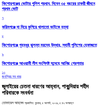
কিশোরগঞ্জের ভোটার পুলিশ প্রধান, দিবেন ৩৫ বছরের চাকরী জীবনে
প্রথম ভোট
৭
করিমগঞ্জে দা দিয়ে কুপিয়ে খালাতো ভাইকে হত্যা
৮
কিশোরগঞ্জে গৃহবধূর ঝুলন্ত মরদেহ উদ্ধার, স্বামী পুলিশের হেফাজতে
৯
কিশোরগঞ্জে আওয়ামী লীগ সংশ্লিষ্ট সন্দেহে আনিছ গ্রেপ্তার
১০
জনপ্রিয় সব খবর
জুলাইয়ের চেতনা ধারণের আহ্বান, পাকুন্দিয়ায় শহীদ
পরিবারকে সংবর্ধনা
তোফায়েল আহমেদ
প্রকাশিত: বুধবার, ৫ আগস্ট, ২০২৬, ৫:৪২ অপরাহ্ণ