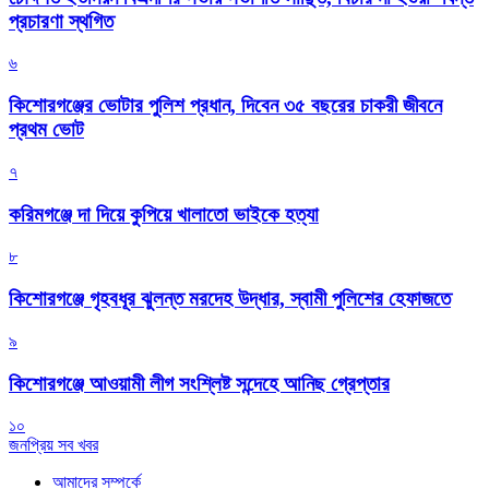
প্রচারণা স্থগিত
৬
কিশোরগঞ্জের ভোটার পুলিশ প্রধান, দিবেন ৩৫ বছরের চাকরী জীবনে
প্রথম ভোট
৭
করিমগঞ্জে দা দিয়ে কুপিয়ে খালাতো ভাইকে হত্যা
৮
কিশোরগঞ্জে গৃহবধূর ঝুলন্ত মরদেহ উদ্ধার, স্বামী পুলিশের হেফাজতে
৯
কিশোরগঞ্জে আওয়ামী লীগ সংশ্লিষ্ট সন্দেহে আনিছ গ্রেপ্তার
১০
জনপ্রিয় সব খবর
আমাদের সম্পর্কে