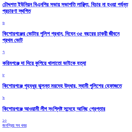
চৌদ্দশত ইউনিয়ন বিএনপির সভায় সভাপতি লাঞ্ছিত, বিচার না হওয়া পর্যন্ত
প্রচারণা স্থগিত
৬
কিশোরগঞ্জের ভোটার পুলিশ প্রধান, দিবেন ৩৫ বছরের চাকরী জীবনে
প্রথম ভোট
৭
করিমগঞ্জে দা দিয়ে কুপিয়ে খালাতো ভাইকে হত্যা
৮
কিশোরগঞ্জে গৃহবধূর ঝুলন্ত মরদেহ উদ্ধার, স্বামী পুলিশের হেফাজতে
৯
কিশোরগঞ্জে আওয়ামী লীগ সংশ্লিষ্ট সন্দেহে আনিছ গ্রেপ্তার
১০
জনপ্রিয় সব খবর