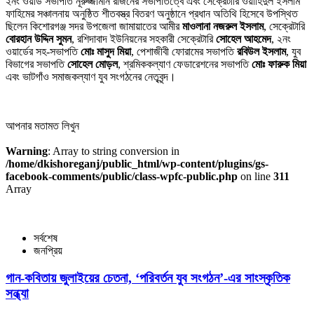
২নং ওয়ার্ড সভাপতি নূরুজ্জামান রাজনের সভাপতিত্বে এবং সেক্রেটারি ওয়াহিদুল ইসলাম
ফাহিমের সঞ্চালনায় অনুষ্ঠিত শীতবস্ত্র বিতরণ অনুষ্ঠানে প্রধান অতিথি হিসেবে উপস্থিত
ছিলেন কিশোরগঞ্জ সদর উপজেলা জামায়াতের আমীর
মাওলানা নজরুল ইসলাম
, সেক্রেটারি
বোরহান উদ্দিন সুমন
, রশিদাবাদ ইউনিয়নের সহকারী সেক্রেটারি
সোহেল আহমেদ
, ২নং
ওয়ার্ডের সহ-সভাপতি
মোঃ মাসুদ মিয়া
, পেশাজীবী ফোরামের সভাপতি
রবিউল ইসলাম
, যুব
বিভাগের সভাপতি
সোহেল মোড়ল
, শ্রমিককল্যাণ ফেডারেশনের সভাপতি
মোঃ ফারুক মিয়া
এবং ভাটগাঁও সমাজকল্যাণ যুব সংগঠনের নেতৃবৃন্দ।
আপনার মতামত লিখুন
Warning
: Array to string conversion in
/home/dkishoreganj/public_html/wp-content/plugins/gs-
facebook-comments/public/class-wpfc-public.php
on line
311
Array
সর্বশেষ
জনপ্রিয়
গান-কবিতায় জুলাইয়ের চেতনা, ‘পরিবর্তন যুব সংগঠন’-এর সাংস্কৃতিক
সন্ধ্যা