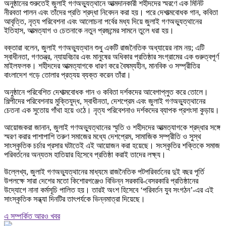
অনুষ্ঠানের শুরুতেই জুলাই গণঅভ্যুত্থানে আত্মদানকারী শহীদদের স্মরণে এক মিনিট
নীরবতা পালন এবং তাঁদের প্রতি শ্রদ্ধা নিবেদন করা হয়। পরে দেশাত্মবোধক গান, কবিতা
আবৃত্তি, নৃত্য পরিবেশনা এবং আলোচনা পর্বের মধ্য দিয়ে জুলাই গণঅভ্যুত্থানের
ইতিহাস, আত্মত্যাগ ও চেতনাকে নতুন প্রজন্মের সামনে তুলে ধরা হয়।
বক্তারা বলেন, জুলাই গণঅভ্যুত্থান শুধু একটি রাজনৈতিক অধ্যায়ের নাম নয়; এটি
স্বাধীনতা, গণতন্ত্র, ন্যায়বিচার এবং মানুষের অধিকার প্রতিষ্ঠার সংগ্রামের এক গুরুত্বপূর্ণ
মাইলফলক। শহীদদের আত্মত্যাগকে ধারণ করে বৈষম্যহীন, মানবিক ও সম্প্রীতির
বাংলাদেশ গড়ে তোলার প্রত্যয় ব্যক্ত করেন তাঁরা।
অনুষ্ঠানে পরিবেশিত দেশাত্মবোধক গান ও কবিতা দর্শকদের আবেগাপ্লুত করে তোলে।
শিল্পীদের পরিবেশনায় মুক্তিযুদ্ধ, স্বাধীনতা, দেশপ্রেম এবং জুলাই গণঅভ্যুত্থানের
চেতনা এক সুতোয় গাঁথা হয়ে ওঠে। নৃত্য পরিবেশনাও দর্শকদের ব্যাপক প্রশংসা কুড়ায়।
আয়োজকরা জানান, জুলাই গণঅভ্যুত্থানের স্মৃতি ও শহীদদের আত্মত্যাগকে শ্রদ্ধার সঙ্গে
স্মরণ করার পাশাপাশি তরুণ সমাজের মধ্যে দেশপ্রেম, সামাজিক সম্প্রীতি ও সুস্থ
সাংস্কৃতিক চর্চার প্রসার ঘটাতেই এই আয়োজন করা হয়েছে। সংস্কৃতির শক্তিকে সমাজ
পরিবর্তনের অন্যতম হাতিয়ার হিসেবে প্রতিষ্ঠা করাই তাদের লক্ষ্য।
উল্লেখ্য, জুলাই গণঅভ্যুত্থানের মাধ্যমে রাজনৈতিক পটপরিবর্তনের দুই বছর পূর্তি
উপলক্ষে সারা দেশের মতো কিশোরগঞ্জেও বিভিন্ন সরকারি-বেসরকারি প্রতিষ্ঠানের
উদ্যোগে নানা কর্মসূচি পালিত হয়। তারই অংশ হিসেবে ‘পরিবর্তন যুব সংগঠন’-এর এই
সাংস্কৃতিক সন্ধ্যা দিনটির তাৎপর্যকে ভিন্নমাত্রা দিয়েছে।
এ সম্পর্কিত আরও খবর