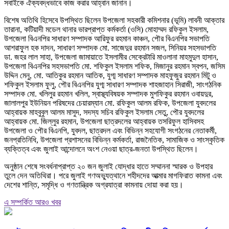
সবাইকে ঐক্যবদ্ধভাবে কাজ করার আহ্বান জানান।
বিশেষ অতিথি হিসেবে উপস্থিত ছিলেন উপজেলা সহকারী কমিশনার (ভূমি) লাবনী আক্তার
তারানা, কটিয়াদী মডেল থানার ভারপ্রাপ্ত কর্মকর্তা (ওসি) মোহাম্মদ রফিকুল ইসলাম,
উপজেলা বিএনপির সাধারণ সম্পাদক আরিফুর রহমান কাঞ্চন, পৌর বিএনপির সভাপতি
আশরাফুল হক দাদন, সাধারণ সম্পাদক মো. সাজেদুর রহমান সজল, সিনিয়র সহসভাপতি
ডা. জহর লাল সাহা, উপজেলা জামায়াতে ইসলামীর সেক্রেটারি মাওলানা মাহমুদুল হাসান,
উপজেলা বিএনপির সহসভাপতি মো. শফিকুল ইসলাম শফিক, মিজানুর রহমান স্বপন, জসিম
উদ্দিন মেনু, মো. আতিকুর রহমান আতিক, যুগ্ম সাধারণ সম্পাদক মাহফুজুর রহমান মিটু ও
শফিকুল ইসলাম ফুলু, পৌর বিএনপির যুগ্ম সাধারণ সম্পাদক শাহজাহান সিরাজী, সাংগঠনিক
সম্পাদক মো. খলিলুর রহমান খলিল, স্বাস্থ্যবিষয়ক সম্পাদক মুশফিকুর রহমান ওবায়দুর,
জালালপুর ইউনিয়ন পরিষদের চেয়ারম্যান মো. রফিকুল আলম রফিক, উপজেলা যুবদলের
আহ্বায়ক মাহবুবুল আলম মাসুদ, সদস্য সচিব রফিকুল ইসলাম সেতু, পৌর যুবদলের
আহ্বায়ক মো. জিল্লুর রহমান, উপজেলা ছাত্রদলের আহ্বায়ক তসরিফুল হাসিবসহ
উপজেলা ও পৌর বিএনপি, যুবদল, ছাত্রদল এবং বিভিন্ন সহযোগী সংগঠনের নেতাকর্মী,
জনপ্রতিনিধি, উপজেলা প্রশাসনের বিভিন্ন কর্মকর্তা, রাজনৈতিক, সামাজিক ও সাংস্কৃতিক
ব্যক্তিত্ব এবং জুলাই আন্দোলনে অংশ নেওয়া ছাত্র-জনতা উপস্থিত ছিলেন।
অনুষ্ঠান শেষে সংবর্ধনাপ্রাপ্ত ২০ জন জুলাই যোদ্ধার হাতে সম্মাননা স্মারক ও উপহার
তুলে দেন অতিথিরা। পরে জুলাই গণঅভ্যুত্থানে শহীদদের আত্মার মাগফিরাত কামনা এবং
দেশের শান্তি, সমৃদ্ধি ও গণতান্ত্রিক অগ্রযাত্রা কামনায় দোয়া করা হয়।
এ সম্পর্কিত আরও খবর