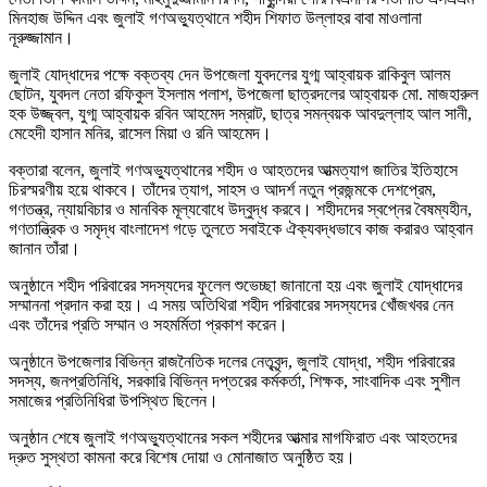
মিনহাজ উদ্দিন এবং জুলাই গণঅভ্যুত্থানে শহীদ শিফাত উল্লাহর বাবা মাওলানা
নূরুজ্জামান।
জুলাই যোদ্ধাদের পক্ষে বক্তব্য দেন উপজেলা যুবদলের যুগ্ম আহ্বায়ক রাকিবুল আলম
ছোটন, যুবদল নেতা রফিকুল ইসলাম পলাশ, উপজেলা ছাত্রদলের আহ্বায়ক মো. মাজহারুল
হক উজ্জ্বল, যুগ্ম আহ্বায়ক রবিন আহমেদ সম্রাট, ছাত্র সমন্বয়ক আবদুল্লাহ আল সানী,
মেহেদী হাসান মনির, রাসেল মিয়া ও রনি আহমেদ।
বক্তারা বলেন, জুলাই গণঅভ্যুত্থানের শহীদ ও আহতদের আত্মত্যাগ জাতির ইতিহাসে
চিরস্মরণীয় হয়ে থাকবে। তাঁদের ত্যাগ, সাহস ও আদর্শ নতুন প্রজন্মকে দেশপ্রেম,
গণতন্ত্র, ন্যায়বিচার ও মানবিক মূল্যবোধে উদ্বুদ্ধ করবে। শহীদদের স্বপ্নের বৈষম্যহীন,
গণতান্ত্রিক ও সমৃদ্ধ বাংলাদেশ গড়ে তুলতে সবাইকে ঐক্যবদ্ধভাবে কাজ করারও আহ্বান
জানান তাঁরা।
অনুষ্ঠানে শহীদ পরিবারের সদস্যদের ফুলেল শুভেচ্ছা জানানো হয় এবং জুলাই যোদ্ধাদের
সম্মাননা প্রদান করা হয়। এ সময় অতিথিরা শহীদ পরিবারের সদস্যদের খোঁজখবর নেন
এবং তাঁদের প্রতি সম্মান ও সহমর্মিতা প্রকাশ করেন।
অনুষ্ঠানে উপজেলার বিভিন্ন রাজনৈতিক দলের নেতৃবৃন্দ, জুলাই যোদ্ধা, শহীদ পরিবারের
সদস্য, জনপ্রতিনিধি, সরকারি বিভিন্ন দপ্তরের কর্মকর্তা, শিক্ষক, সাংবাদিক এবং সুশীল
সমাজের প্রতিনিধিরা উপস্থিত ছিলেন।
অনুষ্ঠান শেষে জুলাই গণঅভ্যুত্থানের সকল শহীদের আত্মার মাগফিরাত এবং আহতদের
দ্রুত সুস্থতা কামনা করে বিশেষ দোয়া ও মোনাজাত অনুষ্ঠিত হয়।