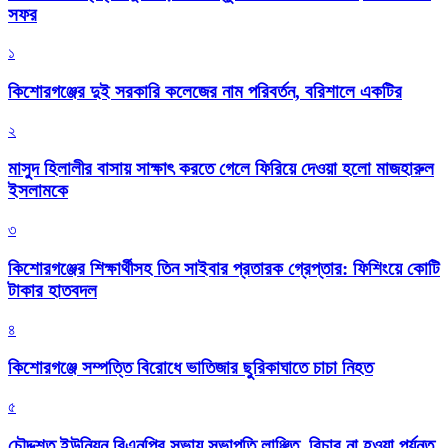
সফর
১
কিশোরগঞ্জের দুই সরকারি কলেজের নাম পরিবর্তন, বরিশালে একটির
২
মাসুদ হিলালীর বাসায় সাক্ষাৎ করতে গেলে ফিরিয়ে দেওয়া হলো মাজহারুল
ইসলামকে
৩
কিশোরগঞ্জের শিক্ষার্থীসহ তিন সাইবার প্রতারক গ্রেপ্তার: ফিশিংয়ে কোটি
টাকার হাতবদল
৪
কিশোরগঞ্জে সম্পত্তি বিরোধে ভাতিজার ছুরিকাঘাতে চাচা নিহত
৫
চৌদ্দশত ইউনিয়ন বিএনপির সভায় সভাপতি লাঞ্ছিত, বিচার না হওয়া পর্যন্ত