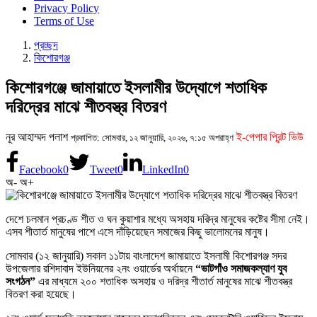
Privacy Policy
Terms of Use
প্রচ্ছদ
কিশোরগঞ্জ
কিশোরগঞ্জে জামায়াতে ইসলামীর উদ্যোগে শতাধিক
দরিদ্রের মাঝে শীতবস্ত্র বিতরণ
নূর আহাম্মদ পলাশ
ই-পেপার প্রিন্ট ভিউ
প্রকাশিত: সোমবার, ১২ জানুয়ারি, ২০২৬, ৭:১৫ অপরাহ্ণ
Facebook
0
Tweet
0
LinkedIn
0
অ-
অ+
দেশে চলমান প্রচণ্ড শীত ও ঘন কুয়াশার মধ্যে অসহায় দরিদ্র মানুষের কষ্টের সীমা নেই।
এসব শীতার্ত মানুষের পাশে এসে দাঁড়িয়েছেন সমাজের কিছু ভালোমনের মানুষ।
সোমবার (১২ জানুয়ারি) সকাল ১১টায় বাংলাদেশ জামায়াতে ইসলামী কিশোরগঞ্জ সদর
উপজেলার রশিদাবাদ ইউনিয়নের ২নং ওয়ার্ডের অর্থায়নে
“ভাটগাঁও সমাজকল্যাণ যুব
সংগঠন”
এর মাধ্যমে ২০০ শতাধিক অসহায় ও দরিদ্র শীতার্ত মানুষের মাঝে শীতবস্ত্র
বিতরণ করা হয়েছে।