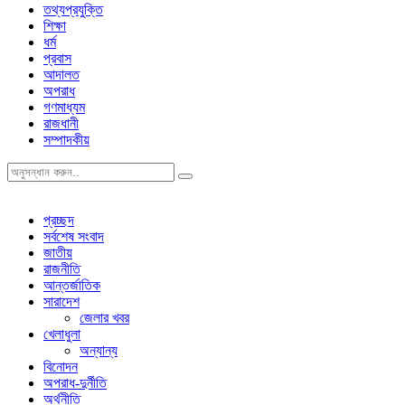
তথ্যপ্রযুক্তি
শিক্ষা
ধর্ম
প্রবাস
আদালত
অপরাধ
গণমাধ্যম
রাজধানী
সম্পাদকীয়
প্রচ্ছদ
সর্বশেষ সংবাদ
জাতীয়
রাজনীতি
আন্তর্জাতিক
সারাদেশ
জেলার খবর
খেলাধুলা
অন্যান্য
বিনোদন
অপরাধ-দুর্নীতি
অর্থনীতি