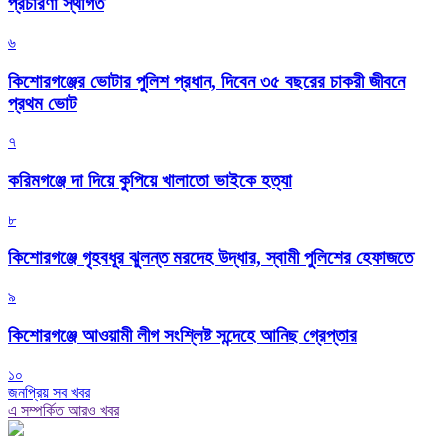
প্রচারণা স্থগিত
৬
কিশোরগঞ্জের ভোটার পুলিশ প্রধান, দিবেন ৩৫ বছরের চাকরী জীবনে
প্রথম ভোট
৭
করিমগঞ্জে দা দিয়ে কুপিয়ে খালাতো ভাইকে হত্যা
৮
কিশোরগঞ্জে গৃহবধূর ঝুলন্ত মরদেহ উদ্ধার, স্বামী পুলিশের হেফাজতে
৯
কিশোরগঞ্জে আওয়ামী লীগ সংশ্লিষ্ট সন্দেহে আনিছ গ্রেপ্তার
১০
জনপ্রিয় সব খবর
এ সম্পর্কিত আরও খবর