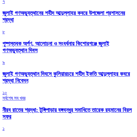
৭
জুলাই গণঅভ্যুত্থানের শহীদ আব্দুল্লাহর কবরে উপজেলা প্রশাসনের
শ্রদ্ধা
৮
পুষ্পস্তবক অর্পণ, আলোচনা ও সংবর্ধনায় কিশোরগঞ্জে জুলাই
গণঅভ্যুত্থান দিবস
৯
জুলাই গণঅভ্যুত্থান দিবসে কুলিয়ারচরে শহীদ ইফতি আব্দুল্লাহর কবরে
শ্রদ্ধা নিবেদন
১০
সর্বশেষ সব খবর
নীরব রাতের শ্রদ্ধা: টুঙ্গিপাড়ায় বঙ্গবন্ধুর সমাধিতে তারেক রহমানের বিরল
সফর
১