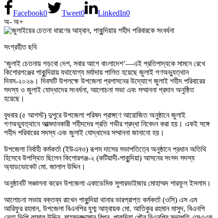
Facebook
0
Tweet
0
LinkedIn
0
অ-
অ+
সংগ্রহীত ছবি
‘জুলাই চেতনায় গড়বো দেশ, সবার আগে বাংলাদেশ’—এই প্রতিপাদ্যকে সামনে রেখে
কিশোরগঞ্জের পাকুন্দিয়ায় যথাযোগ্য মর্যাদায় পালিত হয়েছে জুলাই গণঅভ্যুত্থান
দিবস-২০২৬। দিবসটি উপলক্ষে উপজেলা প্রশাসনের উদ্যোগে জুলাই শহীদ পরিবারের
সদস্য ও জুলাই যোদ্ধাদের সংবর্ধনা, আলোচনা সভা এবং সম্মাননা প্রদান অনুষ্ঠিত
হয়েছে।
বুধবার (৫ আগস্ট) দুপুরে উপজেলা পরিষদ প্রাঙ্গণে আয়োজিত অনুষ্ঠানে জুলাই
গণঅভ্যুত্থানে আত্মদানকারী শহীদদের প্রতি গভীর শ্রদ্ধা নিবেদন করা হয়। একই সঙ্গে
শহীদ পরিবারের সদস্য এবং জুলাই যোদ্ধাদের সম্মাননা জানানো হয়।
উপজেলা নির্বাহী কর্মকর্তা (ইউএনও) রূপম দাসের সভাপতিত্বে অনুষ্ঠানে প্রধান অতিথি
হিসেবে উপস্থিত ছিলেন কিশোরগঞ্জ-২ (কটিয়াদী-পাকুন্দিয়া) আসনের সংসদ সদস্য
অ্যাডভোকেট মো. জালাল উদ্দিন।
অনুষ্ঠানটি সঞ্চালনা করেন উপজেলা একাডেমিক সুপারভাইজার মোহাম্মদ শারফুল ইসলাম।
আলোচনা সভায় বক্তব্য রাখেন পাকুন্দিয়া থানার ভারপ্রাপ্ত কর্মকর্তা (ওসি) এস এম
আরিফুর রহমান, উপজেলা বিএনপির যুগ্ম আহ্বায়ক মো. আতিকুর রহমান মাসুদ, বিএনপি
নেতা ভিপি কামাল উদ্দিন, মাহমুদুজ্জামান রিপন, পাকুন্দিয়া পৌর বিএনপির সভাপতি এসএএম