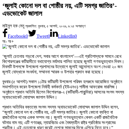
‘জুলাই কোনো দল বা গোষ্ঠীর নয়, এটি সমগ্র জাতির’-
এডভোকেট জালাল
মাইনুল হক মেনু
প্রকাশিত: বুধবার, ৫ আগস্ট, ২০২৬, ৬:২৫ অপরাহ্ণ
Facebook
0
Tweet
0
LinkedIn
0
অ-
অ+
‘জুলাই চেতনায় গড়বো দেশ, সবার আগে বাংলাদেশ’—এই প্রতিপাদ্যকে সামনে রেখে
কিশোরগঞ্জের কটিয়াদীতে যথাযোগ্য মর্যাদায় পালিত হয়েছে জুলাই গণঅভ্যুত্থান দিবস।
দিবসটি উপলক্ষে উপজেলা প্রশাসনের উদ্যোগে জুলাই আন্দোলনে অংশ নেওয়া ২০ জন
জুলাই যোদ্ধাকে সংবর্ধনা, সম্মাননা স্মারক ও উপহার প্রদান করা হয়েছে।
বুধবার (৫ আগস্ট) সকাল ১১টায় কটিয়াদী উপজেলা পরিষদ হলরুমে আয়োজিত অনুষ্ঠানে
সভাপতিত্ব করেন উপজেলা নির্বাহী কর্মকর্তা (ইউএনও) শামীমা আফরোজ মারলিজ।
অনুষ্ঠানে প্রধান অতিথি ছিলেন কিশোরগঞ্জ-২ (কটিয়াদী-পাকুন্দিয়া) আসনের সংসদ সদস্য
অ্যাডভোকেট মোহাম্মদ জালাল উদ্দিন।
প্রধান অতিথির বক্তব্যে সংসদ সদস্য অ্যাডভোকেট মোহাম্মদ জালাল উদ্দিন বলেন,
“জুলাই কোনো দল বা গোষ্ঠীর নয়, এটি সমগ্র জাতির। জুলাই কোনো ব্যক্তি বা
রাজনৈতিক দলের একক সম্পদ নয়। জুলাই গণঅভ্যুত্থান কেবল একটি রাজনৈতিক
ঘটনার নাম নয়; এটি গণতন্ত্র, ন্যায়বিচার এবং বৈষম্যহীন রাষ্ট্র প্রতিষ্ঠার সংগ্রামের
প্রতীক। এই চেতনাকে ধারণ করেই দেশকে সামনের দিকে এগিয়ে নিতে হবে।”