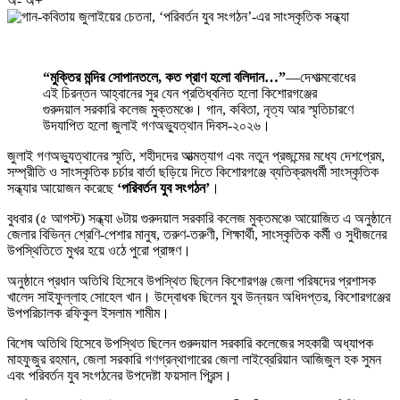
অ-
অ+
“মুক্তির মন্দির সোপানতলে, কত প্রাণ হলো বলিদান…”
—দেশাত্মবোধের
এই চিরন্তন আহ্বানের সুর যেন প্রতিধ্বনিত হলো কিশোরগঞ্জের
গুরুদয়াল সরকারি কলেজ মুক্তমঞ্চে। গান, কবিতা, নৃত্য আর স্মৃতিচারণে
উদযাপিত হলো জুলাই গণঅভ্যুত্থান দিবস-২০২৬।
জুলাই গণঅভ্যুত্থানের স্মৃতি, শহীদদের আত্মত্যাগ এবং নতুন প্রজন্মের মধ্যে দেশপ্রেম,
সম্প্রীতি ও সাংস্কৃতিক চর্চার বার্তা ছড়িয়ে দিতে কিশোরগঞ্জে ব্যতিক্রমধর্মী সাংস্কৃতিক
সন্ধ্যার আয়োজন করেছে
‘পরিবর্তন যুব সংগঠন’
।
বুধবার (৫ আগস্ট) সন্ধ্যা ৬টায় গুরুদয়াল সরকারি কলেজ মুক্তমঞ্চে আয়োজিত এ অনুষ্ঠানে
জেলার বিভিন্ন শ্রেণি-পেশার মানুষ, তরুণ-তরুণী, শিক্ষার্থী, সাংস্কৃতিক কর্মী ও সুধীজনের
উপস্থিতিতে মুখর হয়ে ওঠে পুরো প্রাঙ্গণ।
অনুষ্ঠানে প্রধান অতিথি হিসেবে উপস্থিত ছিলেন কিশোরগঞ্জ জেলা পরিষদের প্রশাসক
খালেদ সাইফুল্লাহ সোহেল খান। উদ্বোধক ছিলেন যুব উন্নয়ন অধিদপ্তর, কিশোরগঞ্জের
উপপরিচালক রফিকুল ইসলাম শামীম।
বিশেষ অতিথি হিসেবে উপস্থিত ছিলেন গুরুদয়াল সরকারি কলেজের সহকারী অধ্যাপক
মাহফুজুর রহমান, জেলা সরকারি গণগ্রন্থাগারের জেলা লাইব্রেরিয়ান আজিজুল হক সুমন
এবং পরিবর্তন যুব সংগঠনের উপদেষ্টা ফয়সাল প্রিন্স।