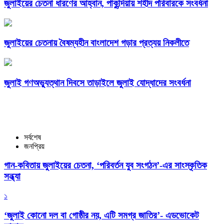
জুলাইয়ের চেতনা ধারণের আহ্বান, পাকুন্দিয়ায় শহীদ পরিবারকে সংবর্ধনা
জুলাইয়ের চেতনায় বৈষম্যহীন বাংলাদেশ গড়ার প্রত্যয় নিকলীতে
জুলাই গণঅভ্যুত্থান দিবসে তাড়াইলে জুলাই যোদ্ধাদের সংবর্ধনা
সর্বশেষ
জনপ্রিয়
গান-কবিতায় জুলাইয়ের চেতনা, ‘পরিবর্তন যুব সংগঠন’-এর সাংস্কৃতিক
সন্ধ্যা
১
‘জুলাই কোনো দল বা গোষ্ঠীর নয়, এটি সমগ্র জাতির’- এডভোকেট