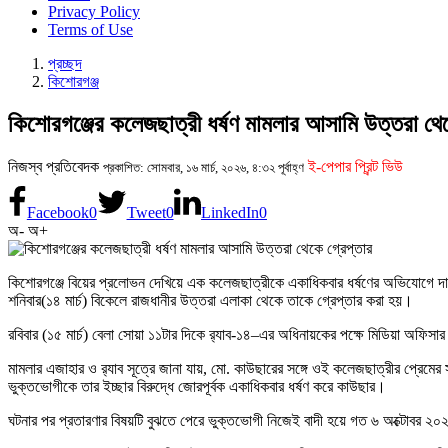
Privacy Policy
Terms of Use
প্রচ্ছদ
কিশোরগঞ্জ
কিশোরগঞ্জের কলেজছাত্রী ধর্ষণ মামলার আসামি উত্তরা থেক
নিজস্ব প্রতিবেদক
ই-পেপার প্রিন্ট ভিউ
প্রকাশিত: সোমবার, ১৬ মার্চ, ২০২৬, ৪:৩২ পূর্বাহ্ণ
Facebook
0
Tweet
0
LinkedIn
0
অ-
অ+
কিশোরগঞ্জে বিয়ের প্রলোভন দেখিয়ে এক কলেজছাত্রীকে একাধিকবার ধর্ষণের অভিযোগে দ
শনিবার(১৪ মার্চ) বিকেলে রাজধানীর
উত্তরা
এলাকা থেকে তাকে গ্রেপ্তার করা হয়।
রবিবার (১৫ মার্চ) বেলা সোয়া ১১টার দিকে
র‍্যাব-১৪
–এর অধিনায়কের পক্ষে মিডিয়া অফিসার (
মামলার এজাহার ও র‍্যাব সূত্রে জানা যায়, মো. কাউছারের সঙ্গে ওই কলেজছাত্রীর প্রেমে
ভুক্তভোগীকে তার ইচ্ছার বিরুদ্ধে জোরপূর্বক একাধিকবার ধর্ষণ করে কাউছার।
ঘটনার পর প্রতারণার বিষয়টি বুঝতে পেরে ভুক্তভোগী নিজেই বাদী হয়ে গত ৬ অক্টোবর ২০