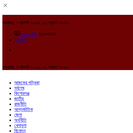
শুক্রবার, ৭ আগস্ট ২০২৬, ২২ শ্রাবণ ১৪৩৩
[gtranslate]
লাইভ টিভি
আর্কাইভ
শুক্রবার, ৭ আগস্ট ২০২৬, ২২ শ্রাবণ ১৪৩৩
আজকের পত্রিকা
সর্বশেষ
কিশোরগঞ্জ
জাতীয়
রাজনীতি
আন্তর্জাতিক
জেলা
অর্থনীতি
খেলাধুলা
বিনোদন