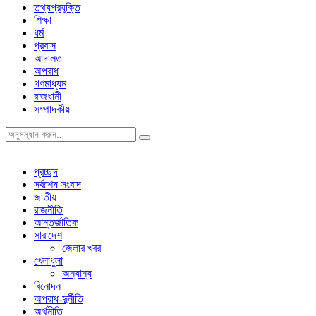
তথ্যপ্রযুক্তি
শিক্ষা
ধর্ম
প্রবাস
আদালত
অপরাধ
গণমাধ্যম
রাজধানী
সম্পাদকীয়
প্রচ্ছদ
সর্বশেষ সংবাদ
জাতীয়
রাজনীতি
আন্তর্জাতিক
সারাদেশ
জেলার খবর
খেলাধুলা
অন্যান্য
বিনোদন
অপরাধ-দুর্নীতি
অর্থনীতি