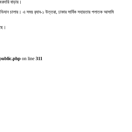
নজরদারি বাড়ায়।
ভিযান চালায়। এ সময়
র‍্যাব-১
উত্তরা, ঢাকার সার্বিক সহায়তায় পলাতক আসামি
েছে।
public.php
on line
311