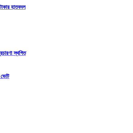
ি টাকার হাতবদল
্রচারণা স্থগিত
ম ভোট