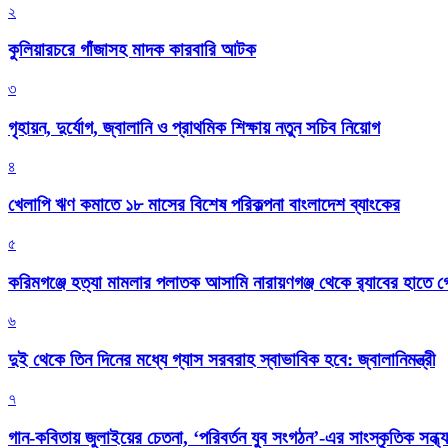
২
কুলিয়ারচরে গাঁজাসহ মাদক কারবারি আটক
৩
গৃহায়ন, দুর্যোগ, জ্বালানি ও প্রাথমিক শিক্ষায় নতুন সচিব নিয়োগ
৪
খেলাপি ঋণ কমাতে ১৮ মাসের বিশেষ পরিকল্পনা বাংলাদেশ ব্যাংকের
৫
করিমগঞ্জে হত্যা মামলার পলাতক আসামি নারায়ণগঞ্জ থেকে র‌্যাবের হাতে গ্
৬
দুই থেকে তিন দিনের মধ্যে গ্যাস সরবরাহ স্বাভাবিক হবে: জ্বালানিমন্ত্রী
৭
গান-কবিতায় জুলাইয়ের চেতনা, ‘পরিবর্তন যুব সংগঠন’-এর সাংস্কৃতিক সন্ধ্য