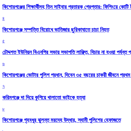
কিশোরগঞ্জের শিক্ষার্থীসহ তিন সাইবার প্রতারক গ্রেপ্তার: ফিশিংয়ে কোট
৪
কিশোরগঞ্জে সম্পত্তি বিরোধে ভাতিজার ছুরিকাঘাতে চাচা নিহত
৫
চৌদ্দশত ইউনিয়ন বিএনপির সভায় সভাপতি লাঞ্ছিত, বিচার না হওয়া পর্যন্ত প
৬
কিশোরগঞ্জের ভোটার পুলিশ প্রধান, দিবেন ৩৫ বছরের চাকরী জীবনে প্রথ
৭
করিমগঞ্জে দা দিয়ে কুপিয়ে খালাতো ভাইকে হত্যা
৮
কিশোরগঞ্জে গৃহবধূর ঝুলন্ত মরদেহ উদ্ধার, স্বামী পুলিশের হেফাজতে