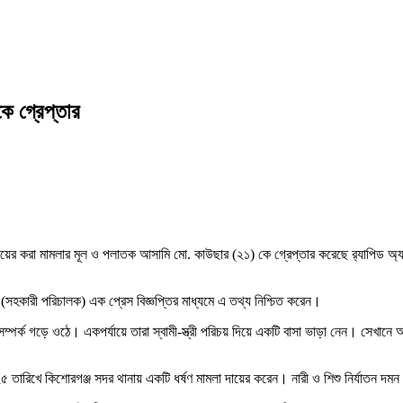
ে গ্রেপ্তার
ায়ের করা মামলার মূল ও পলাতক আসামি মো. কাউছার (২১) কে গ্রেপ্তার করেছে
র‍্যাপিড অ্
সহকারী পরিচালক) এক প্রেস বিজ্ঞপ্তির মাধ্যমে এ তথ্য নিশ্চিত করেন।
র সম্পর্ক গড়ে ওঠে। একপর্যায়ে তারা স্বামী-স্ত্রী পরিচয় দিয়ে একটি বাসা ভাড়া নেন। সে
২৫ তারিখে
কিশোরগঞ্জ সদর থানা
য় একটি ধর্ষণ মামলা দায়ের করেন। নারী ও শিশু নির্যাতন দম