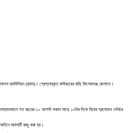
যাকশন ব্যাটালিয়ন
(র‍্যাব)। গ্রেপ্তারকৃত কাউছারের বাড়ি
কিশোরগঞ্জ জেলা
তে।
খানে অবস্থানকালে গত বছরের ২০ আগস্ট সকাল সাড়ে ১০টার দিকে বিয়ের প্রলোভন দেখিয়ে
ন আইনে মামলাটি রুজু করা হয়।