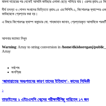
মামলা দায়েরের পর থেকেই আসামি কাউছার এলাকা ছেড়ে পালিয়ে যায়। এরপর
র‍্যাব-১৪ ক
দীর্ঘ তদন্ত ও গোপন সংবাদের ভিত্তিতে র‍্যাব-১৪ এর সিপিসি-২, কিশোরগঞ্জ ক্যাম্পের এ
কাউছারকে গ্রেপ্তার করা হয়।
এ বিষয়ে কিশোরগঞ্জ ক্যাম্প কমান্ডার
মো. শাহজাহান
জানান, গ্রেপ্তারকৃত আসামিকে পরবর্ত
আপনার মতামত লিখুন
Warning
: Array to string conversion in
/home/dkishoreganj/public_
Array
সর্বশেষ
জনপ্রিয়
‘জামায়াতের অধঃপতনের কারণ তাদের ইতিহাস’- কাদের সিদ্দিকী
১
তাড়াইলের ২ এইচএসসি কেন্দ্রে পরীক্ষার্থীপিছু দায়িত্বে ১৭ জন