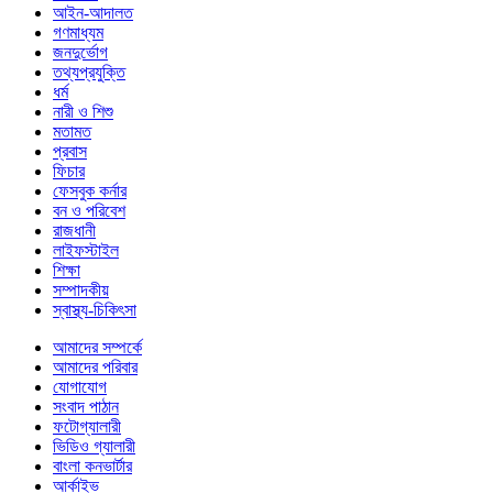
আইন-আদালত
গণমাধ্যম
জনদুর্ভোগ
তথ্যপ্রযুক্তি
ধর্ম
নারী ও শিশু
মতামত
প্রবাস
ফিচার
ফেসবুক কর্নার
বন ও পরিবেশ
রাজধানী
লাইফস্টাইল
শিক্ষা
সম্পাদকীয়
স্বাস্থ্য-চিকিৎসা
আমাদের সম্পর্কে
আমাদের পরিবার
যোগাযোগ
সংবাদ পাঠান
ফটোগ্যালারী
ভিডিও গ্যালারী
বাংলা কনভার্টার
আর্কাইভ