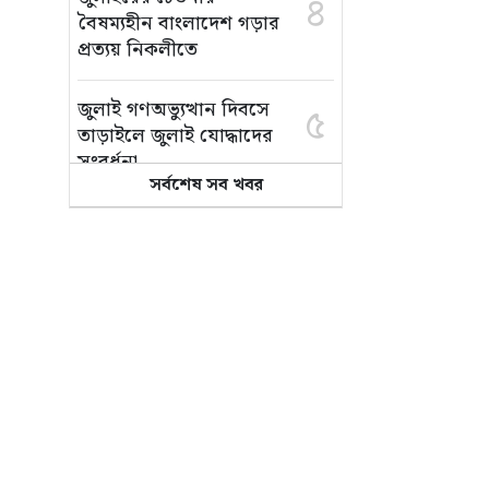
৪
বৈষম্যহীন বাংলাদেশ গড়ার
প্রত্যয় নিকলীতে
জুলাই গণঅভ্যুত্থান দিবসে
৫
তাড়াইলে জুলাই যোদ্ধাদের
সংবর্ধনা
সর্বশেষ সব খবর
জুলাই গণঅভ্যুত্থান দিবস
৬
উপলক্ষে বাজিতপুরে শহীদ
পরিবার ও জুলাই
যোদ্ধাদের সংবর্ধনা
পাকিস্তানে বিদেশি
৭
সংবাদমাধ্যমের ওপর নতুন
বিধিনিষেধ, বাড়ছে উদ্বেগ
জুলাই গণঅভ্যুত্থানের শহীদ