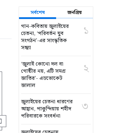
সর্বশেষ
জনপ্রিয়
গান-কবিতায় জুলাইয়ের
১
চেতনা, ‘পরিবর্তন যুব
সংগঠন’-এর সাংস্কৃতিক
সন্ধ্যা
‘জুলাই কোনো দল বা
২
গোষ্ঠীর নয়, এটি সমগ্র
জাতির’- এডভোকেট
জালাল
জুলাইয়ের চেতনা ধারণের
৩
আহ্বান, পাকুন্দিয়ায় শহীদ
পরিবারকে সংবর্ধনা
জুলাইয়ের চেতনায়