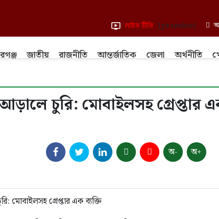
আ
লাইভ টিভি
[gtranslate]
রগঞ্জ
জাতীয়
রাজনীতি
আন্তর্জাতিক
জেলা
অর্থনীতি
খ
 আড়ালে চুরি: মোবাইলসহ গ্রেপ্তার 
অ-
অ+