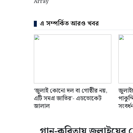
Array
এ সম্পর্কিত আরও খবর
‘জুলাই কোনো দল বা গোষ্ঠীর নয়,
জুলাই
এটি সমগ্র জাতির’- এডভোকেট
পাকুন
জালাল
সংবর্ধ
গান-কবিতায় জুলাইয়ের চে