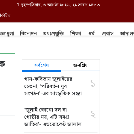
বৃহস্পতিবার, ৬ আগস্ট ২০২৬, ২১ শ্রাবণ ১৪৩৩
র্কাইভ
েলাধুলা
বিনোদন
তথ্যপ্রযুক্তি
শিক্ষা
ধর্ম
প্রবাস
আদাল
এক
সর্বশেষ
জনপ্রিয়
গান-কবিতায় জুলাইয়ের
১
চেতনা, ‘পরিবর্তন যুব
সংগঠন’-এর সাংস্কৃতিক সন্ধ্যা
‘জুলাই কোনো দল বা
২
গোষ্ঠীর নয়, এটি সমগ্র
জাতির’- এডভোকেট জালাল