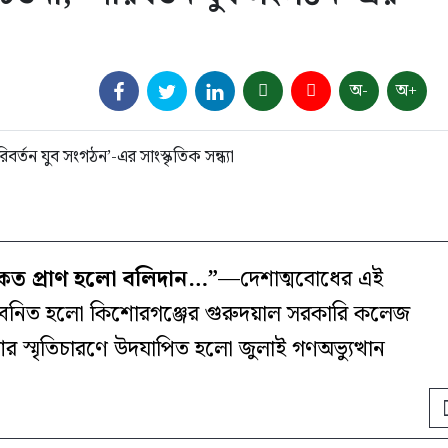
অ-
অ+
 কত প্রাণ হলো বলিদান…”
—দেশাত্মবোধের এই
রতিধ্বনিত হলো কিশোরগঞ্জের গুরুদয়াল সরকারি কলেজ
 আর স্মৃতিচারণে উদযাপিত হলো জুলাই গণঅভ্যুত্থান