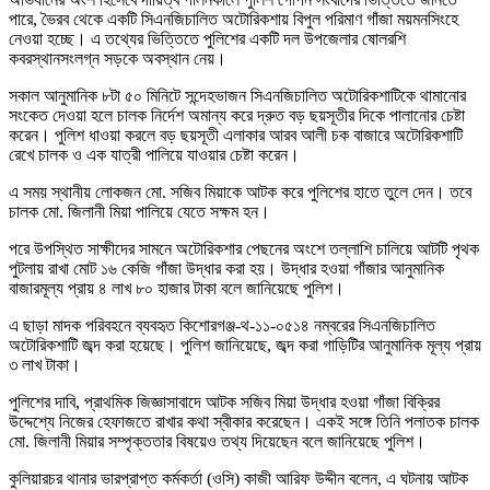
পারে, ভৈরব থেকে একটি সিএনজিচালিত অটোরিকশায় বিপুল পরিমাণ গাঁজা ময়মনসিংহে
নেওয়া হচ্ছে। এ তথ্যের ভিত্তিতে পুলিশের একটি দল উপজেলার ষোলরশি
কবরস্থানসংলগ্ন সড়কে অবস্থান নেয়।
সকাল আনুমানিক ৮টা ৫০ মিনিটে সন্দেহভাজন সিএনজিচালিত অটোরিকশাটিকে থামানোর
সংকেত দেওয়া হলে চালক নির্দেশ অমান্য করে দ্রুত বড় ছয়সূতীর দিকে পালানোর চেষ্টা
করেন। পুলিশ ধাওয়া করলে বড় ছয়সূতী এলাকার আরব আলী চক বাজারে অটোরিকশাটি
রেখে চালক ও এক যাত্রী পালিয়ে যাওয়ার চেষ্টা করেন।
এ সময় স্থানীয় লোকজন মো. সজিব মিয়াকে আটক করে পুলিশের হাতে তুলে দেন। তবে
চালক মো. জিলানী মিয়া পালিয়ে যেতে সক্ষম হন।
পরে উপস্থিত সাক্ষীদের সামনে অটোরিকশার পেছনের অংশে তল্লাশি চালিয়ে আটটি পৃথক
পুটলায় রাখা মোট ১৬ কেজি গাঁজা উদ্ধার করা হয়। উদ্ধার হওয়া গাঁজার আনুমানিক
বাজারমূল্য প্রায় ৪ লাখ ৮০ হাজার টাকা বলে জানিয়েছে পুলিশ।
এ ছাড়া মাদক পরিবহনে ব্যবহৃত কিশোরগঞ্জ-থ-১১-০৫১৪ নম্বরের সিএনজিচালিত
অটোরিকশাটি জব্দ করা হয়েছে। পুলিশ জানিয়েছে, জব্দ করা গাড়িটির আনুমানিক মূল্য প্রায়
৩ লাখ টাকা।
পুলিশের দাবি, প্রাথমিক জিজ্ঞাসাবাদে আটক সজিব মিয়া উদ্ধার হওয়া গাঁজা বিক্রির
উদ্দেশ্যে নিজের হেফাজতে রাখার কথা স্বীকার করেছেন। একই সঙ্গে তিনি পলাতক চালক
মো. জিলানী মিয়ার সম্পৃক্ততার বিষয়েও তথ্য দিয়েছেন বলে জানিয়েছে পুলিশ।
কুলিয়ারচর থানার ভারপ্রাপ্ত কর্মকর্তা (ওসি) কাজী আরিফ উদ্দীন বলেন, এ ঘটনায় আটক