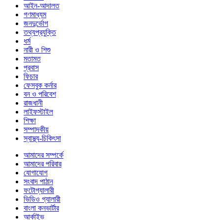
আইন-আদালত
গণমাধ্যম
জনদুর্ভোগ
তথ্যপ্রযুক্তি
ধর্ম
নারী ও শিশু
মতামত
প্রবাস
ফিচার
ফেসবুক কর্নার
বন ও পরিবেশ
রাজধানী
লাইফস্টাইল
শিক্ষা
সম্পাদকীয়
স্বাস্থ্য-চিকিৎসা
আমাদের সম্পর্কে
আমাদের পরিবার
যোগাযোগ
সংবাদ পাঠান
ফটোগ্যালারী
ভিডিও গ্যালারী
বাংলা কনভার্টার
আর্কাইভ