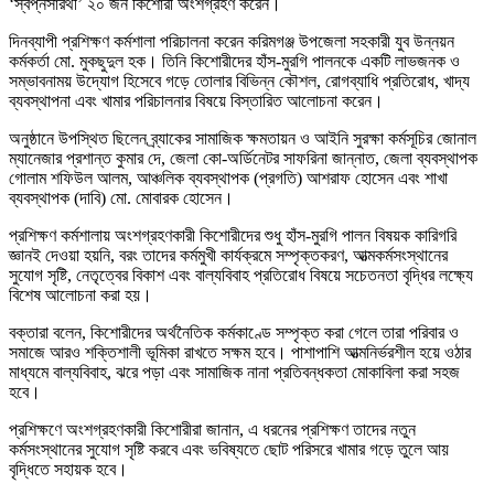
‘স্বপ্নসারথী’ ২০ জন কিশোরী অংশগ্রহণ করেন।
দিনব্যাপী প্রশিক্ষণ কর্মশালা পরিচালনা করেন করিমগঞ্জ উপজেলা সহকারী যুব উন্নয়ন
কর্মকর্তা মো. মুকছুদুল হক। তিনি কিশোরীদের হাঁস-মুরগি পালনকে একটি লাভজনক ও
সম্ভাবনাময় উদ্যোগ হিসেবে গড়ে তোলার বিভিন্ন কৌশল, রোগব্যাধি প্রতিরোধ, খাদ্য
ব্যবস্থাপনা এবং খামার পরিচালনার বিষয়ে বিস্তারিত আলোচনা করেন।
অনুষ্ঠানে উপস্থিত ছিলেন ব্র্যাকের সামাজিক ক্ষমতায়ন ও আইনি সুরক্ষা কর্মসূচির জোনাল
ম্যানেজার প্রশান্ত কুমার দে, জেলা কো-অর্ডিনেটর সাফরিনা জান্নাত, জেলা ব্যবস্থাপক
গোলাম শফিউল আলম, আঞ্চলিক ব্যবস্থাপক (প্রগতি) আশরাফ হোসেন এবং শাখা
ব্যবস্থাপক (দাবি) মো. মোবারক হোসেন।
প্রশিক্ষণ কর্মশালায় অংশগ্রহণকারী কিশোরীদের শুধু হাঁস-মুরগি পালন বিষয়ক কারিগরি
জ্ঞানই দেওয়া হয়নি, বরং তাদের কর্মমুখী কার্যক্রমে সম্পৃক্তকরণ, আত্মকর্মসংস্থানের
সুযোগ সৃষ্টি, নেতৃত্বের বিকাশ এবং বাল্যবিবাহ প্রতিরোধ বিষয়ে সচেতনতা বৃদ্ধির লক্ষ্যে
বিশেষ আলোচনা করা হয়।
বক্তারা বলেন, কিশোরীদের অর্থনৈতিক কর্মকাণ্ডে সম্পৃক্ত করা গেলে তারা পরিবার ও
সমাজে আরও শক্তিশালী ভূমিকা রাখতে সক্ষম হবে। পাশাপাশি আত্মনির্ভরশীল হয়ে ওঠার
মাধ্যমে বাল্যবিবাহ, ঝরে পড়া এবং সামাজিক নানা প্রতিবন্ধকতা মোকাবিলা করা সহজ
হবে।
প্রশিক্ষণে অংশগ্রহণকারী কিশোরীরা জানান, এ ধরনের প্রশিক্ষণ তাদের নতুন
কর্মসংস্থানের সুযোগ সৃষ্টি করবে এবং ভবিষ্যতে ছোট পরিসরে খামার গড়ে তুলে আয়
বৃদ্ধিতে সহায়ক হবে।