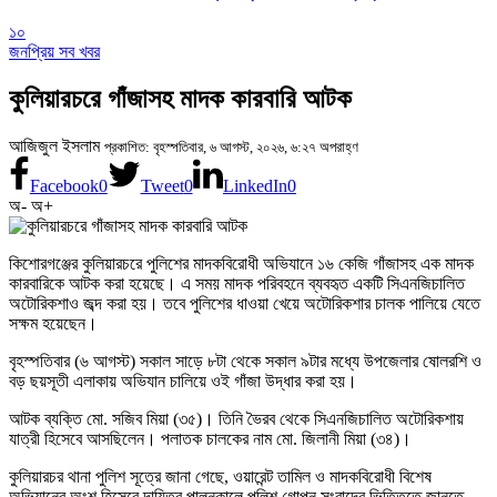
১০
জনপ্রিয় সব খবর
কুলিয়ারচরে গাঁজাসহ মাদক কারবারি আটক
আজিজুল ইসলাম
প্রকাশিত: বৃহস্পতিবার, ৬ আগস্ট, ২০২৬, ৬:২৭ অপরাহ্ণ
Facebook
0
Tweet
0
LinkedIn
0
অ-
অ+
কিশোরগঞ্জের কুলিয়ারচরে পুলিশের মাদকবিরোধী অভিযানে ১৬ কেজি গাঁজাসহ এক মাদক
কারবারিকে আটক করা হয়েছে। এ সময় মাদক পরিবহনে ব্যবহৃত একটি সিএনজিচালিত
অটোরিকশাও জব্দ করা হয়। তবে পুলিশের ধাওয়া খেয়ে অটোরিকশার চালক পালিয়ে যেতে
সক্ষম হয়েছেন।
বৃহস্পতিবার (৬ আগস্ট) সকাল সাড়ে ৮টা থেকে সকাল ৯টার মধ্যে উপজেলার ষোলরশি ও
বড় ছয়সূতী এলাকায় অভিযান চালিয়ে ওই গাঁজা উদ্ধার করা হয়।
আটক ব্যক্তি মো. সজিব মিয়া (৩৫)। তিনি ভৈরব থেকে সিএনজিচালিত অটোরিকশায়
যাত্রী হিসেবে আসছিলেন। পলাতক চালকের নাম মো. জিলানী মিয়া (৩৪)।
কুলিয়ারচর থানা পুলিশ সূত্রে জানা গেছে, ওয়ারেন্ট তামিল ও মাদকবিরোধী বিশেষ
অভিযানের অংশ হিসেবে দায়িত্ব পালনকালে পুলিশ গোপন সংবাদের ভিত্তিতে জানতে