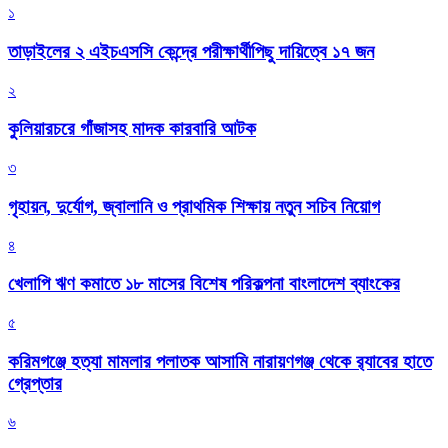
১
তাড়াইলের ২ এইচএসসি কেন্দ্রে পরীক্ষার্থীপিছু দায়িত্বে ১৭ জন
২
কুলিয়ারচরে গাঁজাসহ মাদক কারবারি আটক
৩
গৃহায়ন, দুর্যোগ, জ্বালানি ও প্রাথমিক শিক্ষায় নতুন সচিব নিয়োগ
৪
খেলাপি ঋণ কমাতে ১৮ মাসের বিশেষ পরিকল্পনা বাংলাদেশ ব্যাংকের
৫
করিমগঞ্জে হত্যা মামলার পলাতক আসামি নারায়ণগঞ্জ থেকে র‌্যাবের হাতে
গ্রেপ্তার
৬