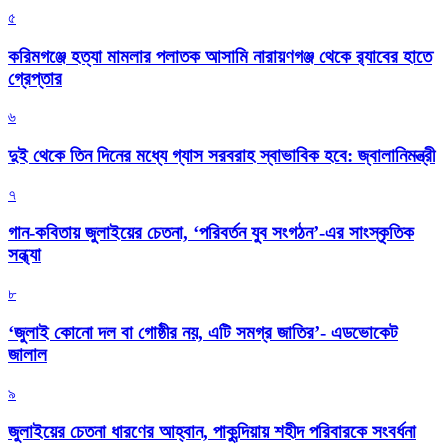
৫
করিমগঞ্জে হত্যা মামলার পলাতক আসামি নারায়ণগঞ্জ থেকে র‌্যাবের হাতে
গ্রেপ্তার
৬
দুই থেকে তিন দিনের মধ্যে গ্যাস সরবরাহ স্বাভাবিক হবে: জ্বালানিমন্ত্রী
৭
গান-কবিতায় জুলাইয়ের চেতনা, ‘পরিবর্তন যুব সংগঠন’-এর সাংস্কৃতিক
সন্ধ্যা
৮
‘জুলাই কোনো দল বা গোষ্ঠীর নয়, এটি সমগ্র জাতির’- এডভোকেট
জালাল
৯
জুলাইয়ের চেতনা ধারণের আহ্বান, পাকুন্দিয়ায় শহীদ পরিবারকে সংবর্ধনা