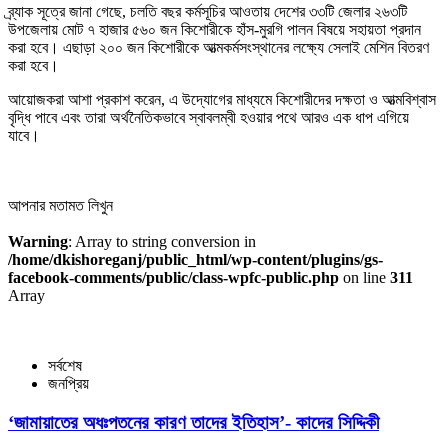
ব্র্যাক সূত্রে জানা গেছে, চলতি বছর কর্মসূচির আওতায় দেশের ৩৩টি জেলার ২৬৩টি
উপজেলায় মোট ৭ হাজার ৫৬০ জন কিশোরীকে হাঁস-মুরগি পালন বিষয়ে সহায়তা প্রদান
করা হবে। এছাড়া ২০০ জন কিশোরীকে আত্মকর্মসংস্থানের লক্ষ্যে সেলাই মেশিন বিতরণ
করা হবে।
আয়োজকরা আশা প্রকাশ করেন, এ উদ্যোগের মাধ্যমে কিশোরীদের দক্ষতা ও আত্মবিশ্বাস
বৃদ্ধি পাবে এবং তারা অর্থনৈতিকভাবে স্বাবলম্বী হওয়ার পথে আরও এক ধাপ এগিয়ে
যাবে।
আপনার মতামত লিখুন
Warning
: Array to string conversion in
/home/dkishoreganj/public_html/wp-content/plugins/gs-
facebook-comments/public/class-wpfc-public.php
on line
311
Array
সর্বশেষ
জনপ্রিয়
‘জামায়াতের অধঃপতনের কারণ তাদের ইতিহাস’- কাদের সিদ্দিকী