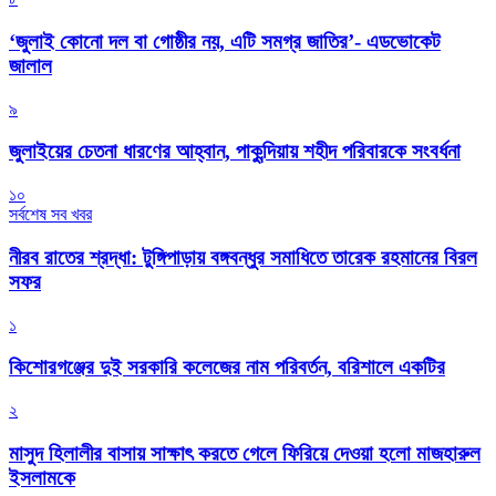
‘জুলাই কোনো দল বা গোষ্ঠীর নয়, এটি সমগ্র জাতির’- এডভোকেট
জালাল
৯
জুলাইয়ের চেতনা ধারণের আহ্বান, পাকুন্দিয়ায় শহীদ পরিবারকে সংবর্ধনা
১০
সর্বশেষ সব খবর
নীরব রাতের শ্রদ্ধা: টুঙ্গিপাড়ায় বঙ্গবন্ধুর সমাধিতে তারেক রহমানের বিরল
সফর
১
কিশোরগঞ্জের দুই সরকারি কলেজের নাম পরিবর্তন, বরিশালে একটির
২
মাসুদ হিলালীর বাসায় সাক্ষাৎ করতে গেলে ফিরিয়ে দেওয়া হলো মাজহারুল
ইসলামকে