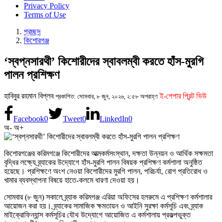
Privacy Policy
Terms of Use
প্রচ্ছদ
কিশোরগঞ্জ
‘স্বপ্নসারথী’ কিশোরীদের স্বাবলম্বী করতে হাঁস-মুরগি
পালন প্রশিক্ষণ
হাবিবুর রহমান বিপ্লব
ই-পেপার প্রিন্ট ভিউ
প্রকাশিত: সোমবার, ৮ জুন, ২০২৬, ২:৫৮ অপরাহ্ণ
Facebook
0
Tweet
0
LinkedIn
0
অ-
অ+
কিশোরগঞ্জের করিমগঞ্জে কিশোরীদের আত্মকর্মসংস্থান, দক্ষতা উন্নয়ন ও আর্থিক সক্ষমতা
বৃদ্ধির লক্ষ্যে ব্র্যাকের উদ্যোগে হাঁস-মুরগি পালন বিষয়ক প্রশিক্ষণ কর্মশালা অনুষ্ঠিত
হয়েছে। প্রশিক্ষণে অংশ নেওয়া কিশোরীদের মুরগি পালন, পরিচর্যা, রোগ প্রতিরোধ ও
খামার ব্যবস্থাপনা বিষয়ে হাতে-কলমে ধারণা দেওয়া হয়।
সোমবার (৮ জুন) সকালে ব্র্যাক করিমগঞ্জ এরিয়া অফিসের হলরুমে এ প্রশিক্ষণ কর্মশালার
আয়োজন করা হয়। ব্র্যাকের সামাজিক ক্ষমতায়ন ও আইনি সুরক্ষা কর্মসূচি এবং ব্র্যাক
মাইক্রোফিন্যান্স কর্মসূচির যৌথ উদ্যোগে আয়োজিত এ কর্মশালায় প্রকল্পভুক্ত