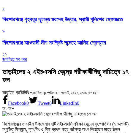
৮
কিশোরগঞ্জে গৃহবধূর ঝুলন্ত মরদেহ উদ্ধার, স্বামী পুলিশের হেফাজতে
৯
কিশোরগঞ্জে আওয়ামী লীগ সংশ্লিষ্ট সন্দেহে আনিছ গ্রেপ্তার
১০
জনপ্রিয় সব খবর
তাড়াইলের ২ এইচএসসি কেন্দ্রে পরীক্ষার্থীপিছু দায়িত্বে ১৭
জন
তাড়াইল প্রতিনিধি
প্রকাশিত: বৃহস্পতিবার, ৬ আগস্ট, ২০২৬, ৬:৩৯ অপরাহ্ণ
Facebook
0
Tweet
0
LinkedIn
0
অ-
অ+
কিশোরগঞ্জের তাড়াইল উপজেলার দুটি এইচএসসি পরীক্ষা কেন্দ্রে বৃহস্পতিবার (৬ আগস্ট)
অনুষ্ঠিত ফিন্যান্স, ব্যাংকিং ও বিমা প্রথম পত্র পরীক্ষায় অংশ নিয়েছেন মাত্র দুজন