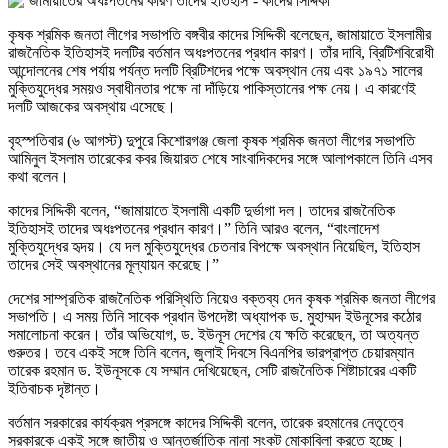
কৃষক শ্রমিক জনতা লীগের সভাপতি বঙ্গবীর কাদের সিদ্দিকী বলেছেন, জামায়াতে ইসলামীর
রাজনৈতিক ইতিহাসই দলটির বর্তমান অধঃপতনের প্রধান কারণ। তাঁর দাবি, ব্রিটিশবিরোধী
আন্দোলনের শেষ পর্যায় পর্যন্ত দলটি ব্রিটিশদের পক্ষে অবস্থান নেয় এবং ১৯৭১ সালের
মুক্তিযুদ্ধের সময়ও স্বাধীনতার পক্ষে না দাঁড়িয়ে পাকিস্তানের পক্ষ নেয়। এ কারণেই
দলটি আজকের অবস্থায় এসেছে।
বৃহস্পতিবার (৬ আগস্ট) দুপুরে কিশোরগঞ্জ জেলা কৃষক শ্রমিক জনতা লীগের সভাপতি
আমিনুল ইসলাম তারেকের কবর জিয়ারত শেষে সাংবাদিকদের সঙ্গে আলাপকালে তিনি এসব
কথা বলেন।
কাদের সিদ্দিকী বলেন, “জামায়াতে ইসলামী একটি দুর্ভাগা দল। তাদের রাজনৈতিক
ইতিহাসই তাদের অধঃপতনের প্রধান কারণ।” তিনি আরও বলেন, “বাংলাদেশ
মুক্তিযুদ্ধের হৃদয়। যে দল মুক্তিযুদ্ধের চেতনার বিপক্ষে অবস্থান নিয়েছিল, ইতিহাস
তাদের সেই অবস্থানের মূল্যায়ন করেছে।”
দেশের সাম্প্রতিক রাজনৈতিক পরিস্থিতি নিয়েও বক্তব্য দেন কৃষক শ্রমিক জনতা লীগের
সভাপতি। এ সময় তিনি সাবেক প্রধান উপদেষ্টা অধ্যাপক ড. মুহাম্মদ ইউনূসের কঠোর
সমালোচনা করেন। তাঁর অভিযোগ, ড. ইউনূস দেশের যে ক্ষতি করেছেন, তা অত্যন্ত
গুরুতর। তবে একই সঙ্গে তিনি বলেন, জুলাই দিবসে বিএনপির ভারপ্রাপ্ত চেয়ারম্যান
তারেক রহমান ড. ইউনূসকে যে সম্মান দেখিয়েছেন, সেটি রাজনৈতিক শিষ্টাচারের একটি
ইতিবাচক দৃষ্টান্ত।
বর্তমান সরকারের কার্যক্রম প্রসঙ্গে কাদের সিদ্দিকী বলেন, তারেক রহমানের নেতৃত্বে
সরকারকে একই সঙ্গে জাতীয় ও আন্তর্জাতিক নানা সংকট মোকাবিলা করতে হচ্ছে।