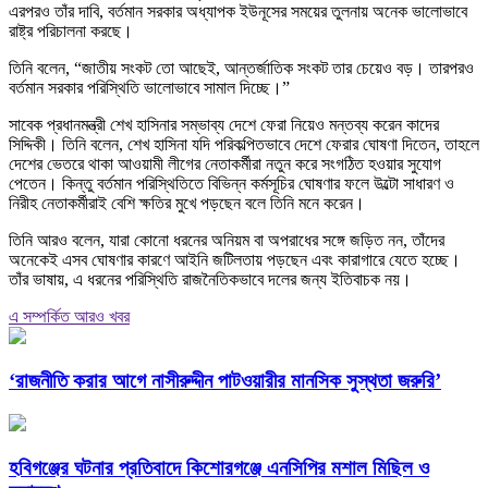
এরপরও তাঁর দাবি, বর্তমান সরকার অধ্যাপক ইউনূসের সময়ের তুলনায় অনেক ভালোভাবে
রাষ্ট্র পরিচালনা করছে।
তিনি বলেন, “জাতীয় সংকট তো আছেই, আন্তর্জাতিক সংকট তার চেয়েও বড়। তারপরও
বর্তমান সরকার পরিস্থিতি ভালোভাবে সামাল দিচ্ছে।”
সাবেক প্রধানমন্ত্রী শেখ হাসিনার সম্ভাব্য দেশে ফেরা নিয়েও মন্তব্য করেন কাদের
সিদ্দিকী। তিনি বলেন, শেখ হাসিনা যদি পরিকল্পিতভাবে দেশে ফেরার ঘোষণা দিতেন, তাহলে
দেশের ভেতরে থাকা আওয়ামী লীগের নেতাকর্মীরা নতুন করে সংগঠিত হওয়ার সুযোগ
পেতেন। কিন্তু বর্তমান পরিস্থিতিতে বিভিন্ন কর্মসূচির ঘোষণার ফলে উল্টো সাধারণ ও
নিরীহ নেতাকর্মীরাই বেশি ক্ষতির মুখে পড়ছেন বলে তিনি মনে করেন।
তিনি আরও বলেন, যারা কোনো ধরনের অনিয়ম বা অপরাধের সঙ্গে জড়িত নন, তাঁদের
অনেকেই এসব ঘোষণার কারণে আইনি জটিলতায় পড়ছেন এবং কারাগারে যেতে হচ্ছে।
তাঁর ভাষায়, এ ধরনের পরিস্থিতি রাজনৈতিকভাবে দলের জন্য ইতিবাচক নয়।
এ সম্পর্কিত আরও খবর
‘রাজনীতি করার আগে নাসীরুদ্দীন পাটওয়ারীর মানসিক সুস্থতা জরুরি’
হবিগঞ্জের ঘটনার প্রতিবাদে কিশোরগঞ্জে এনসিপির মশাল মিছিল ও