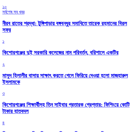
১০
সর্বশেষ সব খবর
নীরব রাতের শ্রদ্ধা: টুঙ্গিপাড়ায় বঙ্গবন্ধুর সমাধিতে তারেক রহমানের বিরল
সফর
১
কিশোরগঞ্জের দুই সরকারি কলেজের নাম পরিবর্তন, বরিশালে একটির
২
মাসুদ হিলালীর বাসায় সাক্ষাৎ করতে গেলে ফিরিয়ে দেওয়া হলো মাজহারুল
ইসলামকে
৩
কিশোরগঞ্জের শিক্ষার্থীসহ তিন সাইবার প্রতারক গ্রেপ্তার: ফিশিংয়ে কোটি
টাকার হাতবদল
৪