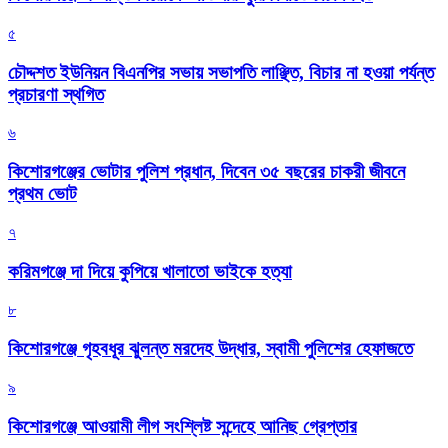
৫
চৌদ্দশত ইউনিয়ন বিএনপির সভায় সভাপতি লাঞ্ছিত, বিচার না হওয়া পর্যন্ত
প্রচারণা স্থগিত
৬
কিশোরগঞ্জের ভোটার পুলিশ প্রধান, দিবেন ৩৫ বছরের চাকরী জীবনে
প্রথম ভোট
৭
করিমগঞ্জে দা দিয়ে কুপিয়ে খালাতো ভাইকে হত্যা
৮
কিশোরগঞ্জে গৃহবধূর ঝুলন্ত মরদেহ উদ্ধার, স্বামী পুলিশের হেফাজতে
৯
কিশোরগঞ্জে আওয়ামী লীগ সংশ্লিষ্ট সন্দেহে আনিছ গ্রেপ্তার