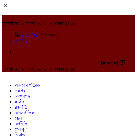
বৃহস্পতিবার, ৬ আগস্ট ২০২৬, ২১ শ্রাবণ ১৪৩৩
[gtranslate]
লাইভ টিভি
আর্কাইভ
[gtranslate]
বৃহস্পতিবার, ৬ আগস্ট ২০২৬, ২১ শ্রাবণ ১৪৩৩
আজকের পত্রিকা
সর্বশেষ
কিশোরগঞ্জ
জাতীয়
রাজনীতি
আন্তর্জাতিক
জেলা
অর্থনীতি
খেলাধুলা
বিনোদন