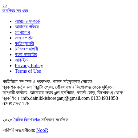
১০
জনপ্রিয় সব খবর
আমাদের সম্পর্কে
আমাদের পরিবার
যোগাযোগ
সংবাদ পাঠান
ফটোগ্যালারী
ভিডিও গ্যালারী
বাংলা কনভার্টার
আর্কাইভ
Privacy Policy
Terms of Use
প্রতিষ্ঠাতা সম্পাদক ও প্রকাশক: খালেদ সাইফুল্লাহ সোহেল
প্রকাশক কর্তৃক রুমা প্রিন্টিং প্রেস, গৌরঙ্গাবাজার কিশোরগঞ্জ থেকে মুদ্রিত।
অস্থায়ী কার্যালয়: আনোয়ারা ল্যাব এন্ড হসপিটাল, ফার্মের মোড়, কিশোরগঞ্জ থেকে
প্রকাশিত।
info.dainikkishoreganj@gmail.com
01334931858
02997761126
২০২৫
দৈনিক কিশোরগঞ্জ
সর্বস্বত্ব সংরক্ষিত
কারিগরি সহযোগীতায়:
NooR