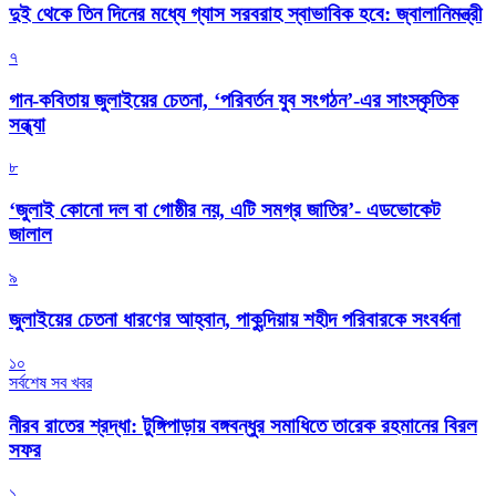
দুই থেকে তিন দিনের মধ্যে গ্যাস সরবরাহ স্বাভাবিক হবে: জ্বালানিমন্ত্রী
৭
গান-কবিতায় জুলাইয়ের চেতনা, ‘পরিবর্তন যুব সংগঠন’-এর সাংস্কৃতিক
সন্ধ্যা
৮
‘জুলাই কোনো দল বা গোষ্ঠীর নয়, এটি সমগ্র জাতির’- এডভোকেট
জালাল
৯
জুলাইয়ের চেতনা ধারণের আহ্বান, পাকুন্দিয়ায় শহীদ পরিবারকে সংবর্ধনা
১০
সর্বশেষ সব খবর
নীরব রাতের শ্রদ্ধা: টুঙ্গিপাড়ায় বঙ্গবন্ধুর সমাধিতে তারেক রহমানের বিরল
সফর
১