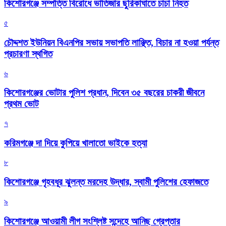
কিশোরগঞ্জে সম্পত্তি বিরোধে ভাতিজার ছুরিকাঘাতে চাচা নিহত
৫
চৌদ্দশত ইউনিয়ন বিএনপির সভায় সভাপতি লাঞ্ছিত, বিচার না হওয়া পর্যন্ত
প্রচারণা স্থগিত
৬
কিশোরগঞ্জের ভোটার পুলিশ প্রধান, দিবেন ৩৫ বছরের চাকরী জীবনে
প্রথম ভোট
৭
করিমগঞ্জে দা দিয়ে কুপিয়ে খালাতো ভাইকে হত্যা
৮
কিশোরগঞ্জে গৃহবধূর ঝুলন্ত মরদেহ উদ্ধার, স্বামী পুলিশের হেফাজতে
৯
কিশোরগঞ্জে আওয়ামী লীগ সংশ্লিষ্ট সন্দেহে আনিছ গ্রেপ্তার