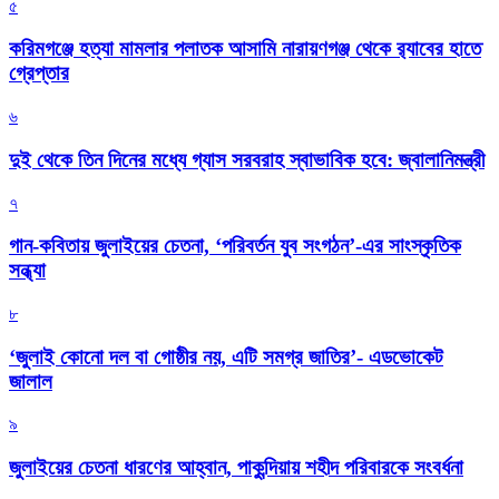
৫
করিমগঞ্জে হত্যা মামলার পলাতক আসামি নারায়ণগঞ্জ থেকে র‌্যাবের হাতে
গ্রেপ্তার
৬
দুই থেকে তিন দিনের মধ্যে গ্যাস সরবরাহ স্বাভাবিক হবে: জ্বালানিমন্ত্রী
৭
গান-কবিতায় জুলাইয়ের চেতনা, ‘পরিবর্তন যুব সংগঠন’-এর সাংস্কৃতিক
সন্ধ্যা
৮
‘জুলাই কোনো দল বা গোষ্ঠীর নয়, এটি সমগ্র জাতির’- এডভোকেট
জালাল
৯
জুলাইয়ের চেতনা ধারণের আহ্বান, পাকুন্দিয়ায় শহীদ পরিবারকে সংবর্ধনা