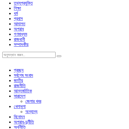
তথ্যপ্রযুক্তি
শিক্ষা
ধর্ম
প্রবাস
আদালত
অপরাধ
গণমাধ্যম
রাজধানী
সম্পাদকীয়
প্রচ্ছদ
সর্বশেষ সংবাদ
জাতীয়
রাজনীতি
আন্তর্জাতিক
সারাদেশ
জেলার খবর
খেলাধুলা
অন্যান্য
বিনোদন
অপরাধ-দুর্নীতি
অর্থনীতি