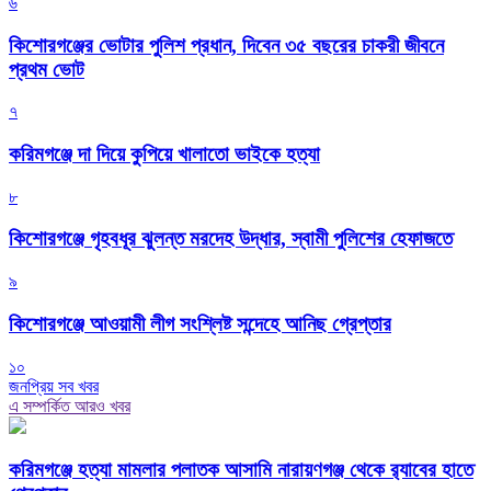
৬
কিশোরগঞ্জের ভোটার পুলিশ প্রধান, দিবেন ৩৫ বছরের চাকরী জীবনে
প্রথম ভোট
৭
করিমগঞ্জে দা দিয়ে কুপিয়ে খালাতো ভাইকে হত্যা
৮
কিশোরগঞ্জে গৃহবধূর ঝুলন্ত মরদেহ উদ্ধার, স্বামী পুলিশের হেফাজতে
৯
কিশোরগঞ্জে আওয়ামী লীগ সংশ্লিষ্ট সন্দেহে আনিছ গ্রেপ্তার
১০
জনপ্রিয় সব খবর
এ সম্পর্কিত আরও খবর
করিমগঞ্জে হত্যা মামলার পলাতক আসামি নারায়ণগঞ্জ থেকে র‌্যাবের হাতে