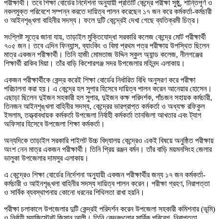
পরীক্ষার্থী। তবে শিক্ষা বোর্ডের নির্দেশনা অনুযায়ী প্রতিটি কেন্দ্রে পরীক্ষা সুষ্ঠু, শান্তিপূর্ণ ও
নকলমুক্ত পরিবেশে সম্পন্ন করতে দায়িত্ব পালন করেছেন ১৭ জন করে কর্মকর্তা-কর্মচারী
ও আইনশৃঙ্খলা বাহিনীর সদস্য। ফলে দুটি কেন্দ্রেই দেখা গেছে ব্যতিক্রমী চিত্র।
সংশ্লিষ্ট সূত্রে জানা যায়, তাড়াইল মুক্তিযোদ্ধা সরকারি কলেজ কেন্দ্রে মোট পরীক্ষার্থী
৭০৫ জন। তবে এদিন ফিন্যান্স, ব্যাংকিং ও বিমা প্রথম পত্র পরীক্ষায় উপস্থিত ছিলেন
মাত্র একজন পরীক্ষার্থী। তিনি হাজী মোমতাজ উদ্দিন স্কুল অ্যান্ড কলেজ, নীলগঞ্জের
শিক্ষার্থী রাকিব মিয়া। তাঁর বাড়ি কিশোরগঞ্জ সদর উপজেলার মহিনন্দ এলাকায়।
একজন পরীক্ষার্থীকে কেন্দ্র করেই শিক্ষা বোর্ডের নির্ধারিত বিধি অনুসরণ করে পরীক্ষা
পরিচালনা করা হয়। এ কেন্দ্রে হল সুপার হিসেবে দায়িত্ব পালন করেন আনেয়ার হোসেন।
এছাড়া ছিলেন দুইজন সহকারী হল সুপার, দুইজন কক্ষ পরিদর্শক, পাঁচজন সহায়ক কর্মচারী,
তিনজন আইনশৃঙ্খলা বাহিনীর সদস্য, কেন্দ্রের ভারপ্রাপ্ত কর্মকর্তা ও অধ্যক্ষ রফিকুল
ইসলাম, তত্ত্বাবধায়ক কর্মকর্তা উপজেলা নির্বাহী কর্মকর্তা তানজিলা আখতার এবং ট্যাগ
অফিসার হিসেবে উপজেলা শিক্ষা কর্মকর্তা।
অন্যদিকে তাড়াইল সরকারি পাইলট উচ্চ বিদ্যালয় কেন্দ্রেও একই বিষয়ে অনুষ্ঠিত পরীক্ষায়
অংশ নেন মাত্র একজন পরীক্ষার্থী। তিনি প্রিয় রঞ্জন বর্মন। তাঁর বাড়ি ময়মনসিংহ জেলার
ভালুকা উপজেলার দামসুর এলাকায়।
এ কেন্দ্রেও শিক্ষা বোর্ডের নির্দেশনা অনুযায়ী একজন পরীক্ষার্থীর জন্য ১৭ জন কর্মকর্তা-
কর্মচারী ও আইনশৃঙ্খলা বাহিনীর সদস্য দায়িত্ব পালন করেন। পরীক্ষা গ্রহণ, নিরাপত্তা
ও সার্বিক ব্যবস্থাপনায় কোনো ধরনের শিথিলতা রাখা হয়নি।
পরীক্ষা চলাকালে উপজেলার দুটি কেন্দ্রই পরিদর্শন করেন উপজেলা সহকারী কমিশনার (ভূমি)
ও নির্বাহী ম্যাজিস্ট্রেট জিসান আলী। তিনি কেন্দ্রগুলোর সার্বিক পরিবেশ, নিরাপত্তা