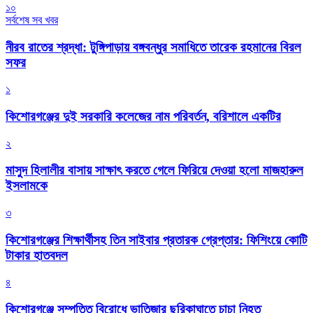
১০
সর্বশেষ সব খবর
নীরব রাতের শ্রদ্ধা: টুঙ্গিপাড়ায় বঙ্গবন্ধুর সমাধিতে তারেক রহমানের বিরল
সফর
১
কিশোরগঞ্জের দুই সরকারি কলেজের নাম পরিবর্তন, বরিশালে একটির
২
মাসুদ হিলালীর বাসায় সাক্ষাৎ করতে গেলে ফিরিয়ে দেওয়া হলো মাজহারুল
ইসলামকে
৩
কিশোরগঞ্জের শিক্ষার্থীসহ তিন সাইবার প্রতারক গ্রেপ্তার: ফিশিংয়ে কোটি
টাকার হাতবদল
৪
কিশোরগঞ্জে সম্পত্তি বিরোধে ভাতিজার ছুরিকাঘাতে চাচা নিহত