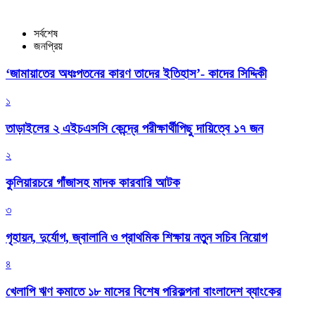
সর্বশেষ
জনপ্রিয়
‘জামায়াতের অধঃপতনের কারণ তাদের ইতিহাস’- কাদের সিদ্দিকী
১
তাড়াইলের ২ এইচএসসি কেন্দ্রে পরীক্ষার্থীপিছু দায়িত্বে ১৭ জন
২
কুলিয়ারচরে গাঁজাসহ মাদক কারবারি আটক
৩
গৃহায়ন, দুর্যোগ, জ্বালানি ও প্রাথমিক শিক্ষায় নতুন সচিব নিয়োগ
৪
খেলাপি ঋণ কমাতে ১৮ মাসের বিশেষ পরিকল্পনা বাংলাদেশ ব্যাংকের