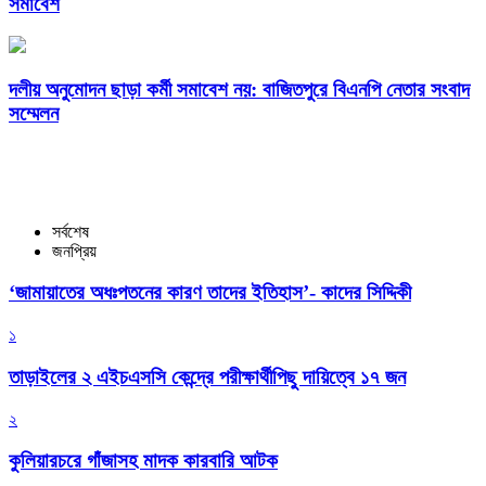
সমাবেশ
দলীয় অনুমোদন ছাড়া কর্মী সমাবেশ নয়: বাজিতপুরে বিএনপি নেতার সংবাদ
সম্মেলন
সর্বশেষ
জনপ্রিয়
‘জামায়াতের অধঃপতনের কারণ তাদের ইতিহাস’- কাদের সিদ্দিকী
১
তাড়াইলের ২ এইচএসসি কেন্দ্রে পরীক্ষার্থীপিছু দায়িত্বে ১৭ জন
২
কুলিয়ারচরে গাঁজাসহ মাদক কারবারি আটক