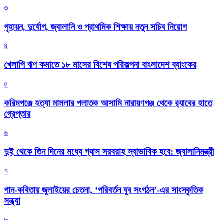
৩
গৃহায়ন, দুর্যোগ, জ্বালানি ও প্রাথমিক শিক্ষায় নতুন সচিব নিয়োগ
৪
খেলাপি ঋণ কমাতে ১৮ মাসের বিশেষ পরিকল্পনা বাংলাদেশ ব্যাংকের
৫
করিমগঞ্জে হত্যা মামলার পলাতক আসামি নারায়ণগঞ্জ থেকে র‌্যাবের হাতে
গ্রেপ্তার
৬
দুই থেকে তিন দিনের মধ্যে গ্যাস সরবরাহ স্বাভাবিক হবে: জ্বালানিমন্ত্রী
৭
গান-কবিতায় জুলাইয়ের চেতনা, ‘পরিবর্তন যুব সংগঠন’-এর সাংস্কৃতিক
সন্ধ্যা
৮