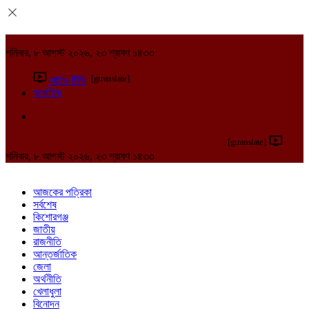
শনিবার, ৮ আগস্ট ২০২৬, ২৩ শ্রাবণ ১৪৩৩
[gtranslate]
লাইভ টিভি
আর্কাইভ
[gtranslate]
শনিবার, ৮ আগস্ট ২০২৬, ২৩ শ্রাবণ ১৪৩৩
আজকের পত্রিকা
সর্বশেষ
কিশোরগঞ্জ
জাতীয়
রাজনীতি
আন্তর্জাতিক
জেলা
অর্থনীতি
খেলাধুলা
বিনোদন