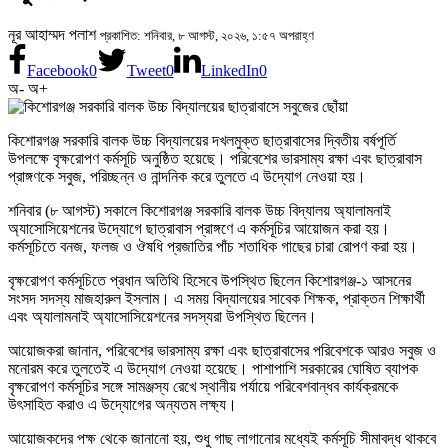
নূর আহাম্মদ পলাশ
প্রকাশিত: শনিবার, ৮ আগস্ট, ২০২৬, ১:৫৭ অপরাহ্ণ
Facebook
0
Tweet
0
LinkedIn
0
অ-
অ+
কিশোরগঞ্জ সরকারি বালক উচ্চ বিদ্যালয়ের দখলমুক্ত ছাত্রাবাসের দ্বিতীয় বর্ষপূর্তি
উপলক্ষে বৃক্ষরোপণ কর্মসূচি অনুষ্ঠিত হয়েছে। পরিবেশের ভারসাম্য রক্ষা এবং ছাত্রাবাস
প্রাঙ্গণকে সবুজ, পরিচ্ছন্ন ও নান্দনিক করে তুলতে এ উদ্যোগ নেওয়া হয়।
শনিবার (৮ আগস্ট) সকালে কিশোরগঞ্জ সরকারি বালক উচ্চ বিদ্যালয় অ্যালামনাই
অ্যাসোসিয়েশনের উদ্যোগে ছাত্রাবাস প্রাঙ্গণে এ কর্মসূচির আয়োজন করা হয়।
কর্মসূচিতে বনজ, ফলজ ও ঔষধি প্রজাতির পাঁচ শতাধিক গাছের চারা রোপণ করা হয়।
বৃক্ষরোপণ কর্মসূচিতে প্রধান অতিথি হিসেবে উপস্থিত ছিলেন কিশোরগঞ্জ-১ আসনের
সংসদ সদস্য মাজহারুল ইসলাম। এ সময় বিদ্যালয়ের সাবেক শিক্ষক, প্রাক্তন শিক্ষার্থী
এবং অ্যালামনাই অ্যাসোসিয়েশনের সদস্যরা উপস্থিত ছিলেন।
আয়োজকরা জানান, পরিবেশের ভারসাম্য রক্ষা এবং ছাত্রাবাসের পরিবেশকে আরও সবুজ ও
মনোরম করে তুলতেই এ উদ্যোগ নেওয়া হয়েছে। পাশাপাশি সরকারের ঘোষিত ব্যাপক
বৃক্ষরোপণ কর্মসূচির সঙ্গে সামঞ্জস্য রেখে স্থানীয় পর্যায়ে পরিবেশবান্ধব কার্যক্রমকে
উৎসাহিত করাও এ উদ্যোগের অন্যতম লক্ষ্য।
আয়োজকদের পক্ষ থেকে জানানো হয়, শুধু গাছ লাগানোর মধ্যেই কর্মসূচি সীমাবদ্ধ থাকবে