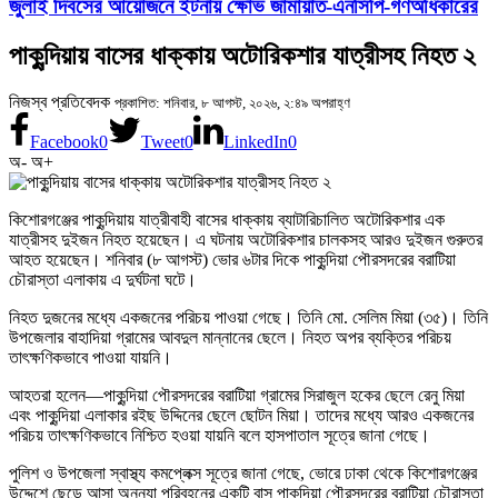
জুলাই দিবসের আয়োজনে ইটনায় ক্ষোভ জামায়াত-এনসিপি-গণঅধিকারের
পাকুন্দিয়ায় বাসের ধাক্কায় অটোরিকশার যাত্রীসহ নিহত ২
নিজস্ব প্রতিবেদক
প্রকাশিত: শনিবার, ৮ আগস্ট, ২০২৬, ২:৪৯ অপরাহ্ণ
Facebook
0
Tweet
0
LinkedIn
0
অ-
অ+
কিশোরগঞ্জের পাকুন্দিয়ায় যাত্রীবাহী বাসের ধাক্কায় ব্যাটারিচালিত অটোরিকশার এক
যাত্রীসহ দুইজন নিহত হয়েছেন। এ ঘটনায় অটোরিকশার চালকসহ আরও দুইজন গুরুতর
আহত হয়েছেন। শনিবার (৮ আগস্ট) ভোর ৬টার দিকে পাকুন্দিয়া পৌরসদরের বরাটিয়া
চৌরাস্তা এলাকায় এ দুর্ঘটনা ঘটে।
নিহত দুজনের মধ্যে একজনের পরিচয় পাওয়া গেছে। তিনি মো. সেলিম মিয়া (৩৫)। তিনি
উপজেলার বাহাদিয়া গ্রামের আবদুল মান্নানের ছেলে। নিহত অপর ব্যক্তির পরিচয়
তাৎক্ষণিকভাবে পাওয়া যায়নি।
আহতরা হলেন—পাকুন্দিয়া পৌরসদরের বরাটিয়া গ্রামের সিরাজুল হকের ছেলে রেনু মিয়া
এবং পাকুন্দিয়া এলাকার রইছ উদ্দিনের ছেলে ছোটন মিয়া। তাদের মধ্যে আরও একজনের
পরিচয় তাৎক্ষণিকভাবে নিশ্চিত হওয়া যায়নি বলে হাসপাতাল সূত্রে জানা গেছে।
পুলিশ ও উপজেলা স্বাস্থ্য কমপ্লেক্স সূত্রে জানা গেছে, ভোরে ঢাকা থেকে কিশোরগঞ্জের
উদ্দেশে ছেড়ে আসা অনন্যা পরিবহনের একটি বাস পাকুন্দিয়া পৌরসদরের বরাটিয়া চৌরাস্তা