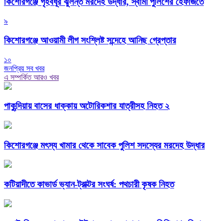
কিশোরগঞ্জে গৃহবধূর ঝুলন্ত মরদেহ উদ্ধার, স্বামী পুলিশের হেফাজতে
৯
কিশোরগঞ্জে আওয়ামী লীগ সংশ্লিষ্ট সন্দেহে আনিছ গ্রেপ্তার
১০
জনপ্রিয় সব খবর
এ সম্পর্কিত আরও খবর
পাকুন্দিয়ায় বাসের ধাক্কায় অটোরিকশার যাত্রীসহ নিহত ২
কিশোরগঞ্জে মৎস্য খামার থেকে সাবেক পুলিশ সদস্যের মরদেহ উদ্ধার
কটিয়াদীতে কাভার্ড ভ্যান-ট্রাক্টর সংঘর্ষ: পথচারী কৃষক নিহত