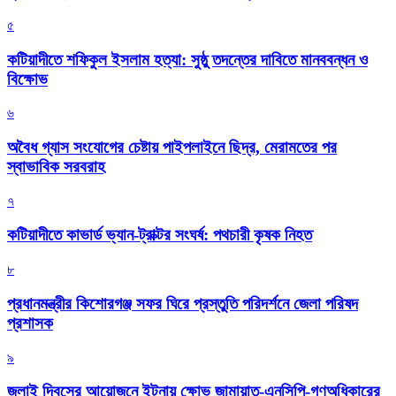
৫
কটিয়াদীতে শফিকুল ইসলাম হত্যা: সুষ্ঠু তদন্তের দাবিতে মানববন্ধন ও
বিক্ষোভ
৬
অবৈধ গ্যাস সংযোগের চেষ্টায় পাইপলাইনে ছিদ্র, মেরামতের পর
স্বাভাবিক সরবরাহ
৭
কটিয়াদীতে কাভার্ড ভ্যান-ট্রাক্টর সংঘর্ষ: পথচারী কৃষক নিহত
৮
প্রধানমন্ত্রীর কিশোরগঞ্জ সফর ঘিরে প্রস্তুতি পরিদর্শনে জেলা পরিষদ
প্রশাসক
৯
জুলাই দিবসের আয়োজনে ইটনায় ক্ষোভ জামায়াত-এনসিপি-গণঅধিকারের