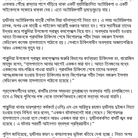
এলাকায় পৌঁছে রাস্তার পাশে দাঁড়িয়ে থাকা একটি ব্যাটারিচালিত অটোরিকশা ও একটি
সাইকেলকে সজোরে ধাক্কা দেয়। এতে অটোরিকশাটি দুমড়েমুচড়ে যায়।
দুর্ঘটনায় অটোরিকশার যাত্রী সেলিম মিয়া ঘটনাস্থলেই নিহত হন। এ সময় অটোরিকশার
চালক, অপর এক যাত্রী ও সাইকেল আরোহী গুরুতর আহত হন। পরে স্থানীয়রা তাদের
উদ্ধার করে পাকুন্দিয়া উপজেলা স্বাস্থ্য কমপ্লেক্সে নিয়ে যান। অবস্থার অবনতি হওয়ায়
আহত তিনজনকে প্রাথমিক চিকিৎসা শেষে কিশোরগঞ্জ শহীদ সৈয়দ নজরুল ইসলাম
মেডিকেল কলেজ হাসপাতালে পাঠানো হয়। সেখানে চিকিৎসাধীন অবস্থায় অজ্ঞাতপরিচয়
আরও একজনের মৃত্যু হয়।
পাকুন্দিয়া উপজেলা স্বাস্থ্য কমপ্লেক্সের জরুরি বিভাগের কর্তব্যরত চিকিৎসক ডা. বায়োজিদ
মাহমুদ বলেন, “হাসপাতালে আনার আগেই একজন মারা যান। আহত তিনজনের মধ্যে
একজনের নাম-পরিচয় পাওয়া যায়নি। প্রাথমিক চিকিৎসা শেষে তাদের অবস্থা
আশঙ্কাজনক হওয়ায় উন্নত চিকিৎসার জন্য কিশোরগঞ্জ শহীদ সৈয়দ নজরুল ইসলাম
মেডিকেল কলেজ হাসপাতালে পাঠানো হয়েছে।”
প্রত্যক্ষদর্শীদের ভাষ্য, বাসটির চালক সম্ভবত তন্দ্রাচ্ছন্ন অবস্থায় গাড়ি চালাচ্ছিলেন।
তবে এ বিষয়ে পুলিশের পক্ষ থেকে তাৎক্ষণিকভাবে কোনো মন্তব্য পাওয়া যায়নি।
পাকুন্দিয়া থানার ভারপ্রাপ্ত কর্মকর্তা (ওসি) এস এম আরিফুর রহমান দুর্ঘটনায় দুইজন নিহত
হওয়ার তথ্য নিশ্চিত করে বলেন, “একজন ঘটনাস্থলেই মারা গেছেন। কিশোরগঞ্জ
হাসপাতালে নেওয়া হলে সেখানে আরও একজন মারা যান। দুর্ঘটনাকবলিত বাসটি জব্দ করা
হয়েছে। এ ঘটনায় পরবর্তী আইনগত ব্যবস্থা প্রক্রিয়াধীন।”
পুলিশ জানিয়েছে, দুর্ঘটনার কারণ ও বাসচালকের ভূমিকা খতিয়ে দেখা হচ্ছে। নিহত অপর