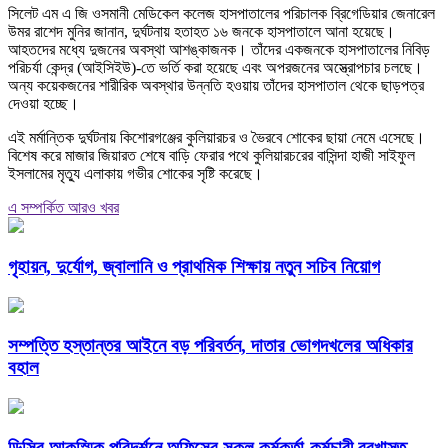
সিলেট এম এ জি ওসমানী মেডিকেল কলেজ হাসপাতালের পরিচালক ব্রিগেডিয়ার জেনারেল
উমর রাশেদ মুনির জানান, দুর্ঘটনায় হতাহত ১৬ জনকে হাসপাতালে আনা হয়েছে।
আহতদের মধ্যে দুজনের অবস্থা আশঙ্কাজনক। তাঁদের একজনকে হাসপাতালের নিবিড়
পরিচর্যা কেন্দ্র (আইসিইউ)-তে ভর্তি করা হয়েছে এবং অপরজনের অস্ত্রোপচার চলছে।
অন্য কয়েকজনের শারীরিক অবস্থার উন্নতি হওয়ায় তাঁদের হাসপাতাল থেকে ছাড়পত্র
দেওয়া হচ্ছে।
এই মর্মান্তিক দুর্ঘটনায় কিশোরগঞ্জের কুলিয়ারচর ও ভৈরবে শোকের ছায়া নেমে এসেছে।
বিশেষ করে মাজার জিয়ারত শেষে বাড়ি ফেরার পথে কুলিয়ারচরের বাসিন্দা হাজী সাইফুল
ইসলামের মৃত্যু এলাকায় গভীর শোকের সৃষ্টি করেছে।
এ সম্পর্কিত আরও খবর
গৃহায়ন, দুর্যোগ, জ্বালানি ও প্রাথমিক শিক্ষায় নতুন সচিব নিয়োগ
সম্পত্তি হস্তান্তর আইনে বড় পরিবর্তন, দাতার ভোগদখলের অধিকার
বহাল
ডিসির আকস্মিক পরিদর্শনে অফিসের সকল কর্মকর্তা-কর্মচারী বরখাস্ত