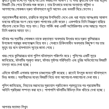
ফ্ল্যাটে চুরির উদ্দেশ্যে প্রবেশের চেষ্টা করছিলেন আকাশ। এ সময় ফ্ল্যাটের এক নারী বাসিন্দা
বিষয়টি টের পেয়ে চিৎকার শুরু করেন। তার চিৎকারে ভবনের অন্যান্য বাসিন্দা ও
আশপাশের লোকজন দ্রুত ঘটনাস্থলে ছুটে আসেন এবং ভবনটি ঘিরে ফেলেন।
প্রত্যক্ষদর্শীরা জানান, চারদিকে মানুষের উপস্থিতি দেখে এবং ধরা পড়ার আশঙ্কায় আকাশ
ভবনের বাইরের অংশ বেয়ে দ্রুত পালানোর চেষ্টা করেন। একপর্যায়ে তিনি নিয়ন্ত্রণ হারিয়ে
পাঁচতলা থেকে নিচে পড়ে যান। নিচে পার্কিং করা একটি অটোরিকশার ওপর আছড়ে পড়লে
তিনি গুরুতর আহত হন।
ঘটনার পর স্থানীয় লোকজন তাকে রক্তাক্ত অবস্থায় উদ্ধার করে দ্রুত কুলিয়ারচর
উপজেলা স্বাস্থ্য কমপ্লেক্সে নিয়ে যান। সেখানে চিকিৎসাধীন অবস্থায় কিছুক্ষণ পর তার
মৃত্যু হয় বলে হাসপাতাল সূত্রে জানা গেছে।
খবর পেয়ে কুলিয়ারচর থানা পুলিশ ঘটনাস্থল পরিদর্শন করে। পুলিশের একটি সূত্র
জানিয়েছে, ঘটনাটির প্রকৃত কারণ, ঘটনার পূর্বাপর পরিস্থিতি এবং চুরির অভিযোগের বিষয়টি
তদন্ত করে দেখা হচ্ছে।
এদিকে ঘটনাটি এলাকায় ব্যাপক চাঞ্চল্যের সৃষ্টি করেছে। রাতেই উৎসুক জনতা ঘটনাস্থলে
ভিড় জমায়। স্থানীয়দের মধ্যে বিষয়টি নিয়ে নানা আলোচনা-সমালোচনা দেখা যায়।
পুলিশ জানিয়েছে, নিহতের মরদেহের সুরতহাল প্রতিবেদন প্রস্তুতের পর প্রয়োজনীয়
আইনি প্রক্রিয়া সম্পন্ন করা হবে। পাশাপাশি ঘটনাটির বিভিন্ন দিক খতিয়ে দেখা হচ্ছে।
আপনার মতামত লিখুন