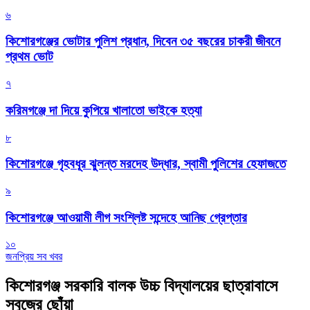
৬
কিশোরগঞ্জের ভোটার পুলিশ প্রধান, দিবেন ৩৫ বছরের চাকরী জীবনে
প্রথম ভোট
৭
করিমগঞ্জে দা দিয়ে কুপিয়ে খালাতো ভাইকে হত্যা
৮
কিশোরগঞ্জে গৃহবধূর ঝুলন্ত মরদেহ উদ্ধার, স্বামী পুলিশের হেফাজতে
৯
কিশোরগঞ্জে আওয়ামী লীগ সংশ্লিষ্ট সন্দেহে আনিছ গ্রেপ্তার
১০
জনপ্রিয় সব খবর
কিশোরগঞ্জ সরকারি বালক উচ্চ বিদ্যালয়ের ছাত্রাবাসে
সবুজের ছোঁয়া