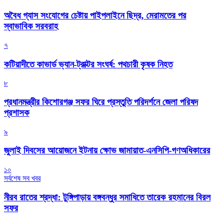
অবৈধ গ্যাস সংযোগের চেষ্টায় পাইপলাইনে ছিদ্র, মেরামতের পর
স্বাভাবিক সরবরাহ
৭
কটিয়াদীতে কাভার্ড ভ্যান-ট্রাক্টর সংঘর্ষ: পথচারী কৃষক নিহত
৮
প্রধানমন্ত্রীর কিশোরগঞ্জ সফর ঘিরে প্রস্তুতি পরিদর্শনে জেলা পরিষদ
প্রশাসক
৯
জুলাই দিবসের আয়োজনে ইটনায় ক্ষোভ জামায়াত-এনসিপি-গণঅধিকারের
১০
সর্বশেষ সব খবর
নীরব রাতের শ্রদ্ধা: টুঙ্গিপাড়ায় বঙ্গবন্ধুর সমাধিতে তারেক রহমানের বিরল
সফর