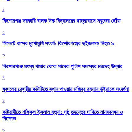
১
কিশোরগঞ্জ সরকারি বালক উচ্চ বিদ্যালয়ের ছাত্রাবাসে সবুজের ছোঁয়া
২
সিলেটে বাসের মুখোমুখি সংঘর্ষ: কিশোরগঞ্জের দুইজনসহ নিহত ৯
৩
কিশোরগঞ্জে মৎস্য খামার থেকে সাবেক পুলিশ সদস্যের মরদেহ উদ্ধার
৪
যুবদলের কেন্দ্রীয় কমিটিতে স্থান পাওয়ায় মজিবুর রহমান ভুঁইয়াকে সংবর্ধনা
৫
কটিয়াদীতে শফিকুল ইসলাম হত্যা: সুষ্ঠু তদন্তের দাবিতে মানববন্ধন ও
বিক্ষোভ
৬