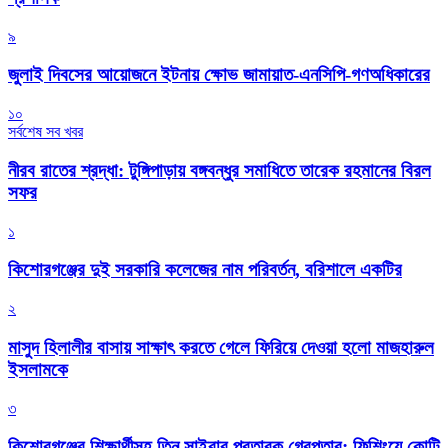
৯
জুলাই দিবসের আয়োজনে ইটনায় ক্ষোভ জামায়াত-এনসিপি-গণঅধিকারের
১০
সর্বশেষ সব খবর
নীরব রাতের শ্রদ্ধা: টুঙ্গিপাড়ায় বঙ্গবন্ধুর সমাধিতে তারেক রহমানের বিরল
সফর
১
কিশোরগঞ্জের দুই সরকারি কলেজের নাম পরিবর্তন, বরিশালে একটির
২
মাসুদ হিলালীর বাসায় সাক্ষাৎ করতে গেলে ফিরিয়ে দেওয়া হলো মাজহারুল
ইসলামকে
৩
কিশোরগঞ্জের শিক্ষার্থীসহ তিন সাইবার প্রতারক গ্রেপ্তার: ফিশিংয়ে কোটি