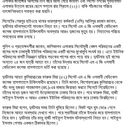
এলাকার জাহাঙ্গীর আলমের তিন বছর বয়সী মেয়ে জায়ফা এবং সিলেট নগরের সুবহানীঘাট
এলাকার উত্তম রায়ের ছেলে সপ্তম রায় প্রিতম (২২)। বাকি পাঁচজনের পরিচয়
তাৎক্ষণিকভাবে শনাক্ত করা যায়নি।
সিলেটের শেরপুর হাইওয়ে থানার ভারপ্রাপ্ত কর্মকর্তা (ওসি) আনিসুর রহমান জানান,
দুর্ঘটনায় ঘটনাস্থলেই সাতজন নিহত হন। পরে সিলেট এম এ জি ওসমানী মেডিকেল
কলেজ হাসপাতালে চিকিৎসাধীন অবস্থায় আরও দুজনের মৃত্যু হয়। নিহতদের পরিচয়
শনাক্তের কাজ চলছে।
পুলিশ ও প্রত্যক্ষদর্শীরা জানান, কাশিকাপন এলাকায় সিলেটমুখী বেঙ্গল পরিবহনের একটি
বাসের সঙ্গে ঢাকামুখী ইউনিক পরিবহনের একটি বাসের মুখোমুখি সংঘর্ষ হয়। এতে ইউনিক
পরিবহনের বাসটি নিয়ন্ত্রণ হারিয়ে সড়কের পাশের খাদে পড়ে যায়। দুর্ঘটনায় দুই বাসের
অন্তত ২৪ জন যাত্রী আহত হন। তাঁদের উদ্ধার করে সিলেট এম এ জি ওসমানী
মেডিকেল কলেজ হাসপাতালে ভর্তি করা হয়েছে।
দুর্ঘটনায় আহত কুলিয়ারচরের ফারুক মিয়া (৫২) সিলেট এম এ জি ওসমানী মেডিকেল
কলেজ হাসপাতালে চিকিৎসাধীন রয়েছেন। তিনি জানান, কিশোরগঞ্জের কুলিয়ারচর থেকে
পাঁচ বন্ধু হজরত শাহজালাল (রহ.)-এর মাজার জিয়ারত করতে সিলেটে গিয়েছিলেন।
তাঁদের মধ্যে দুজন আগেই উড়োজাহাজে ঢাকায় ফিরে যান। পরে ফারুক মিয়া, হাজী
সাইফুল ইসলাম ও আরও একজন ইউনিক পরিবহনের বাসে করে ঢাকায় ফিরছিলেন।
ফারুক মিয়া বলেন, দুর্ঘটনার সময় তিনি ঘুমিয়ে ছিলেন। বিকট শব্দে ঘুম ভেঙে গেলে
নিজেকে আহত অবস্থায় দেখতে পান। পরে স্থানীয়রা তাঁকে উদ্ধার করে হাসপাতালে
নিয়ে যান। দুর্ঘটনায় তাঁর বন্ধু হাজী সাইফুল ইসলাম ঘটনাস্থলেই নিহত হন। সাইফুল
ইসলাম পেশায় একজন ঠিকাদার ছিলেন।