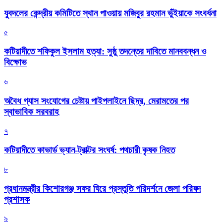
যুবদলের কেন্দ্রীয় কমিটিতে স্থান পাওয়ায় মজিবুর রহমান ভুঁইয়াকে সংবর্ধনা
৫
কটিয়াদীতে শফিকুল ইসলাম হত্যা: সুষ্ঠু তদন্তের দাবিতে মানববন্ধন ও
বিক্ষোভ
৬
অবৈধ গ্যাস সংযোগের চেষ্টায় পাইপলাইনে ছিদ্র, মেরামতের পর
স্বাভাবিক সরবরাহ
৭
কটিয়াদীতে কাভার্ড ভ্যান-ট্রাক্টর সংঘর্ষ: পথচারী কৃষক নিহত
৮
প্রধানমন্ত্রীর কিশোরগঞ্জ সফর ঘিরে প্রস্তুতি পরিদর্শনে জেলা পরিষদ
প্রশাসক
৯