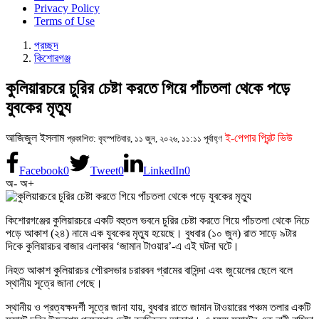
Privacy Policy
Terms of Use
প্রচ্ছদ
কিশোরগঞ্জ
কুলিয়ারচরে চুরির চেষ্টা করতে গিয়ে পাঁচতলা থেকে পড়ে
যুবকের মৃত্যু
আজিজুল ইসলাম
ই-পেপার প্রিন্ট ভিউ
প্রকাশিত: বৃহস্পতিবার, ১১ জুন, ২০২৬, ১১:১১ পূর্বাহ্ণ
Facebook
0
Tweet
0
LinkedIn
0
অ-
অ+
কিশোরগঞ্জের কুলিয়ারচরে একটি বহুতল ভবনে চুরির চেষ্টা করতে গিয়ে পাঁচতলা থেকে নিচে
পড়ে আকাশ (২৪) নামে এক যুবকের মৃত্যু হয়েছে। বুধবার (১০ জুন) রাত সাড়ে ৯টার
দিকে কুলিয়ারচর বাজার এলাকার ‘জামান টাওয়ার’-এ এই ঘটনা ঘটে।
নিহত আকাশ কুলিয়ারচর পৌরসভার চরারবন গ্রামের বাসিন্দা এবং জুয়েলের ছেলে বলে
স্থানীয় সূত্রে জানা গেছে।
স্থানীয় ও প্রত্যক্ষদর্শী সূত্রে জানা যায়, বুধবার রাতে জামান টাওয়ারের পঞ্চম তলার একটি