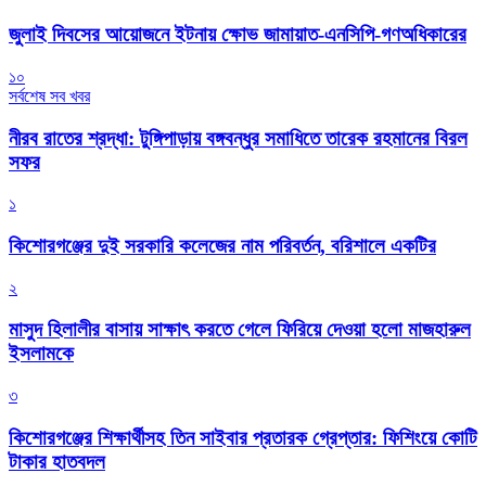
জুলাই দিবসের আয়োজনে ইটনায় ক্ষোভ জামায়াত-এনসিপি-গণঅধিকারের
১০
সর্বশেষ সব খবর
নীরব রাতের শ্রদ্ধা: টুঙ্গিপাড়ায় বঙ্গবন্ধুর সমাধিতে তারেক রহমানের বিরল
সফর
১
কিশোরগঞ্জের দুই সরকারি কলেজের নাম পরিবর্তন, বরিশালে একটির
২
মাসুদ হিলালীর বাসায় সাক্ষাৎ করতে গেলে ফিরিয়ে দেওয়া হলো মাজহারুল
ইসলামকে
৩
কিশোরগঞ্জের শিক্ষার্থীসহ তিন সাইবার প্রতারক গ্রেপ্তার: ফিশিংয়ে কোটি
টাকার হাতবদল