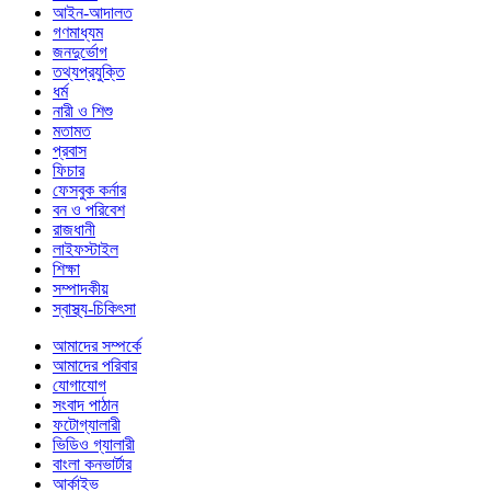
আইন-আদালত
গণমাধ্যম
জনদুর্ভোগ
তথ্যপ্রযুক্তি
ধর্ম
নারী ও শিশু
মতামত
প্রবাস
ফিচার
ফেসবুক কর্নার
বন ও পরিবেশ
রাজধানী
লাইফস্টাইল
শিক্ষা
সম্পাদকীয়
স্বাস্থ্য-চিকিৎসা
আমাদের সম্পর্কে
আমাদের পরিবার
যোগাযোগ
সংবাদ পাঠান
ফটোগ্যালারী
ভিডিও গ্যালারী
বাংলা কনভার্টার
আর্কাইভ