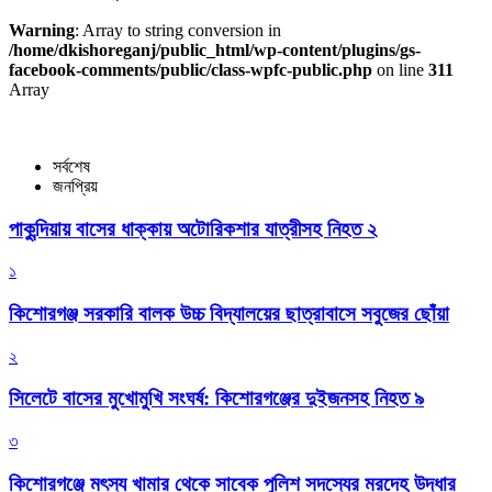
Warning
: Array to string conversion in
/home/dkishoreganj/public_html/wp-content/plugins/gs-
facebook-comments/public/class-wpfc-public.php
on line
311
Array
সর্বশেষ
জনপ্রিয়
পাকুন্দিয়ায় বাসের ধাক্কায় অটোরিকশার যাত্রীসহ নিহত ২
১
কিশোরগঞ্জ সরকারি বালক উচ্চ বিদ্যালয়ের ছাত্রাবাসে সবুজের ছোঁয়া
২
সিলেটে বাসের মুখোমুখি সংঘর্ষ: কিশোরগঞ্জের দুইজনসহ নিহত ৯
৩
কিশোরগঞ্জে মৎস্য খামার থেকে সাবেক পুলিশ সদস্যের মরদেহ উদ্ধার