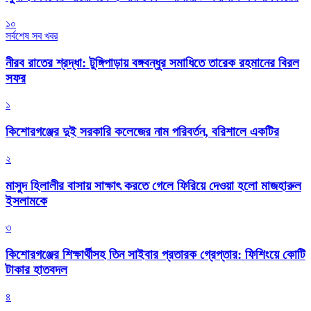
১০
সর্বশেষ সব খবর
নীরব রাতের শ্রদ্ধা: টুঙ্গিপাড়ায় বঙ্গবন্ধুর সমাধিতে তারেক রহমানের বিরল
সফর
১
কিশোরগঞ্জের দুই সরকারি কলেজের নাম পরিবর্তন, বরিশালে একটির
২
মাসুদ হিলালীর বাসায় সাক্ষাৎ করতে গেলে ফিরিয়ে দেওয়া হলো মাজহারুল
ইসলামকে
৩
কিশোরগঞ্জের শিক্ষার্থীসহ তিন সাইবার প্রতারক গ্রেপ্তার: ফিশিংয়ে কোটি
টাকার হাতবদল
৪