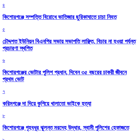
৪
কিশোরগঞ্জে সম্পত্তি বিরোধে ভাতিজার ছুরিকাঘাতে চাচা নিহত
৫
চৌদ্দশত ইউনিয়ন বিএনপির সভায় সভাপতি লাঞ্ছিত, বিচার না হওয়া পর্যন্ত
প্রচারণা স্থগিত
৬
কিশোরগঞ্জের ভোটার পুলিশ প্রধান, দিবেন ৩৫ বছরের চাকরী জীবনে
প্রথম ভোট
৭
করিমগঞ্জে দা দিয়ে কুপিয়ে খালাতো ভাইকে হত্যা
৮
কিশোরগঞ্জে গৃহবধূর ঝুলন্ত মরদেহ উদ্ধার, স্বামী পুলিশের হেফাজতে
৯