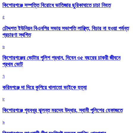
কিশোরগঞ্জে সম্পত্তি বিরোধে ভাতিজার ছুরিকাঘাতে চাচা নিহত
৫
চৌদ্দশত ইউনিয়ন বিএনপির সভায় সভাপতি লাঞ্ছিত, বিচার না হওয়া পর্যন্ত
প্রচারণা স্থগিত
৬
কিশোরগঞ্জের ভোটার পুলিশ প্রধান, দিবেন ৩৫ বছরের চাকরী জীবনে
প্রথম ভোট
৭
করিমগঞ্জে দা দিয়ে কুপিয়ে খালাতো ভাইকে হত্যা
৮
কিশোরগঞ্জে গৃহবধূর ঝুলন্ত মরদেহ উদ্ধার, স্বামী পুলিশের হেফাজতে
৯