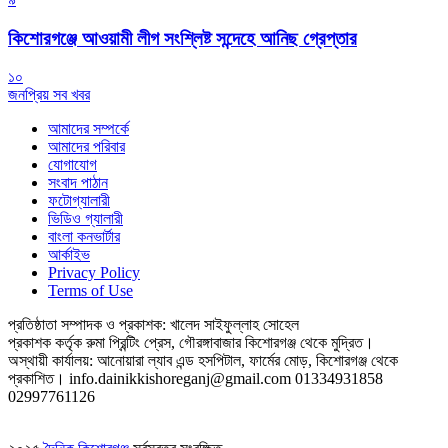
কিশোরগঞ্জে আওয়ামী লীগ সংশ্লিষ্ট সন্দেহে আনিছ গ্রেপ্তার
১০
জনপ্রিয় সব খবর
আমাদের সম্পর্কে
আমাদের পরিবার
যোগাযোগ
সংবাদ পাঠান
ফটোগ্যালারী
ভিডিও গ্যালারী
বাংলা কনভার্টার
আর্কাইভ
Privacy Policy
Terms of Use
প্রতিষ্ঠাতা সম্পাদক ও প্রকাশক: খালেদ সাইফুল্লাহ সোহেল
প্রকাশক কর্তৃক রুমা প্রিন্টিং প্রেস, গৌরঙ্গাবাজার কিশোরগঞ্জ থেকে মুদ্রিত।
অস্থায়ী কার্যালয়: আনোয়ারা ল্যাব এন্ড হসপিটাল, ফার্মের মোড়, কিশোরগঞ্জ থেকে
প্রকাশিত।
info.dainikkishoreganj@gmail.com
01334931858
02997761126