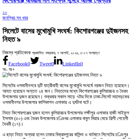
কিশোরগঞ্জে আওয়ামী লীগ সংশ্লিষ্ট সন্দেহে আনিছ গ্রেপ্তার
১০
জনপ্রিয় সব খবর
সিলেটে বাসের মুখোমুখি সংঘর্ষ: কিশোরগঞ্জের দুইজনসহ
নিহত ৯
নিজস্ব প্রতিবেদক
প্রকাশিত: শুক্রবার, ৭ আগস্ট, ২০২৬, ৩:০৭ অপরাহ্ণ
Facebook
0
Tweet
0
LinkedIn
0
অ-
অ+
সিলেটের ওসমানীনগরে দুটি যাত্রীবাহী বাসের মুখোমুখি সংঘর্ষে নয়জন নিহত হয়েছেন।
আহত হয়েছেন অন্তত ২৪ জন। নিহতদের মধ্যে কিশোরগঞ্জের কুলিয়ারচর ও ভৈরব
উপজেলার দুজন রয়েছেন। শুক্রবার সকাল সাড়ে ৭টার দিকে ঢাকা-সিলেট মহাসড়কের
ওসমানীনগর উপজেলার কাশিকাপন এলাকায় এ দুর্ঘটনা ঘটে।
নিহত কিশোরগঞ্জের দুজন হলেন কুলিয়ারচর উপজেলার লক্ষীপুর এলাকার হাজী সাইফুল
ইসলাম (৫০) এবং ভৈরব উপজেলার চণ্ডিবর এলাকার বাবুল মিয়ার মেয়ে শিল্পী পেহেলী
ভৈরবী (১৭)।
এ ছাড়া নিহত অন্যরা হলেন ঢাকার বিক্রমপুরের বাসিন্দা ও বর্তমানে সিলেটের চণ্ডিপুর