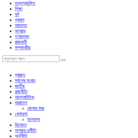
তথ্যপ্রযুক্তি
শিক্ষা
ধর্ম
প্রবাস
আদালত
অপরাধ
গণমাধ্যম
রাজধানী
সম্পাদকীয়
প্রচ্ছদ
সর্বশেষ সংবাদ
জাতীয়
রাজনীতি
আন্তর্জাতিক
সারাদেশ
জেলার খবর
খেলাধুলা
অন্যান্য
বিনোদন
অপরাধ-দুর্নীতি
অর্থনীতি