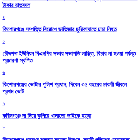
টাকার হাতবদল
৪
কিশোরগঞ্জে সম্পত্তি বিরোধে ভাতিজার ছুরিকাঘাতে চাচা নিহত
৫
চৌদ্দশত ইউনিয়ন বিএনপির সভায় সভাপতি লাঞ্ছিত, বিচার না হওয়া পর্যন্ত
প্রচারণা স্থগিত
৬
কিশোরগঞ্জের ভোটার পুলিশ প্রধান, দিবেন ৩৫ বছরের চাকরী জীবনে
প্রথম ভোট
৭
করিমগঞ্জে দা দিয়ে কুপিয়ে খালাতো ভাইকে হত্যা
৮
কিশোরগঞ্জে গৃহবধূর ঝুলন্ত মরদেহ উদ্ধার, স্বামী পুলিশের হেফাজতে