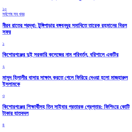
১০
সর্বশেষ সব খবর
নীরব রাতের শ্রদ্ধা: টুঙ্গিপাড়ায় বঙ্গবন্ধুর সমাধিতে তারেক রহমানের বিরল
সফর
১
কিশোরগঞ্জের দুই সরকারি কলেজের নাম পরিবর্তন, বরিশালে একটির
২
মাসুদ হিলালীর বাসায় সাক্ষাৎ করতে গেলে ফিরিয়ে দেওয়া হলো মাজহারুল
ইসলামকে
৩
কিশোরগঞ্জের শিক্ষার্থীসহ তিন সাইবার প্রতারক গ্রেপ্তার: ফিশিংয়ে কোটি
টাকার হাতবদল
৪