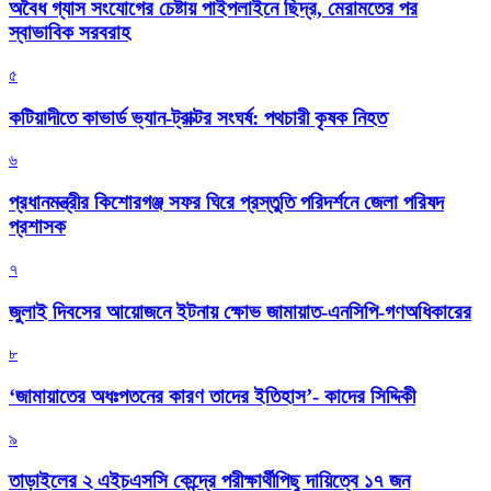
অবৈধ গ্যাস সংযোগের চেষ্টায় পাইপলাইনে ছিদ্র, মেরামতের পর
স্বাভাবিক সরবরাহ
৫
কটিয়াদীতে কাভার্ড ভ্যান-ট্রাক্টর সংঘর্ষ: পথচারী কৃষক নিহত
৬
প্রধানমন্ত্রীর কিশোরগঞ্জ সফর ঘিরে প্রস্তুতি পরিদর্শনে জেলা পরিষদ
প্রশাসক
৭
জুলাই দিবসের আয়োজনে ইটনায় ক্ষোভ জামায়াত-এনসিপি-গণঅধিকারের
৮
‘জামায়াতের অধঃপতনের কারণ তাদের ইতিহাস’- কাদের সিদ্দিকী
৯
তাড়াইলের ২ এইচএসসি কেন্দ্রে পরীক্ষার্থীপিছু দায়িত্বে ১৭ জন