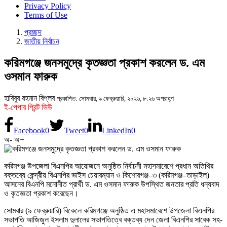
Privacy Policy
Terms of Use
প্রচ্ছদ
জাতীয় নির্বাচন
করিমগঞ্জে জনসমুদ্রে কৃতজ্ঞতা প্রকাশ করলেন ড. এম
ওসমান ফারুক
হাবিবুর রহমান বিপ্লব
প্রকাশিত: সোমবার, ৯ ফেব্রুয়ারি, ২০২৬, ৮:২৬ অপরাহ্ণ
ই-পেপার প্রিন্ট ভিউ
Facebook
0
Tweet
0
LinkedIn
0
অ-
অ+
করিমগঞ্জ উপজেলা বিএনপির আয়োজনে অনুষ্ঠিত নির্বাচনী মহাসমাবেশে প্রধান অতিথির
বক্তব্যে কেন্দ্রীয় বিএনপির ভাইস চেয়ারম্যান ও কিশোরগঞ্জ–৩ (করিমগঞ্জ–তাড়াইল)
আসনের বিএনপি মনোনীত প্রার্থী ড. এম ওসমান ফারুক উপস্থিত জনতার প্রতি ধন্যবাদ
ও কৃতজ্ঞতা প্রকাশ করেছেন।
সোমবার (৯ ফেব্রুয়ারি) বিকেলে করিমগঞ্জে অনুষ্ঠিত এ মহাসমাবেশে উপজেলা বিএনপির
সভাপতি আজিজুল ইসলাম দুলালের সভাপতিত্বে বক্তব্য দেন জেলা বিএনপির সাবেক সহ-