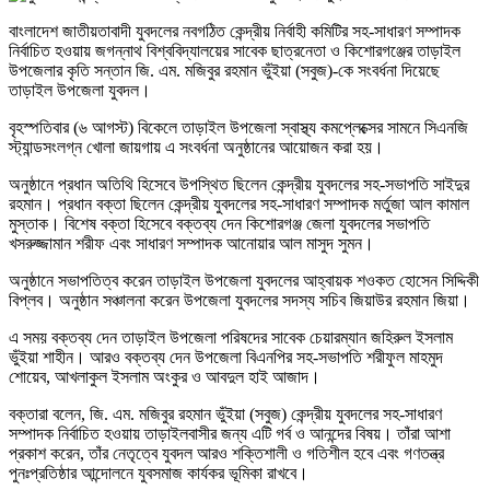
বাংলাদেশ জাতীয়তাবাদী যুবদলের নবগঠিত কেন্দ্রীয় নির্বাহী কমিটির সহ-সাধারণ সম্পাদক
নির্বাচিত হওয়ায় জগন্নাথ বিশ্ববিদ্যালয়ের সাবেক ছাত্রনেতা ও কিশোরগঞ্জের তাড়াইল
উপজেলার কৃতি সন্তান জি. এম. মজিবুর রহমান ভুঁইয়া (সবুজ)-কে সংবর্ধনা দিয়েছে
তাড়াইল উপজেলা যুবদল।
বৃহস্পতিবার (৬ আগস্ট) বিকেলে তাড়াইল উপজেলা স্বাস্থ্য কমপ্লেক্সের সামনে সিএনজি
স্ট্যান্ডসংলগ্ন খোলা জায়গায় এ সংবর্ধনা অনুষ্ঠানের আয়োজন করা হয়।
অনুষ্ঠানে প্রধান অতিথি হিসেবে উপস্থিত ছিলেন কেন্দ্রীয় যুবদলের সহ-সভাপতি সাইদুর
রহমান। প্রধান বক্তা ছিলেন কেন্দ্রীয় যুবদলের সহ-সাধারণ সম্পাদক মর্তুজা আল কামাল
মুস্তাক। বিশেষ বক্তা হিসেবে বক্তব্য দেন কিশোরগঞ্জ জেলা যুবদলের সভাপতি
খসরুজ্জামান শরীফ এবং সাধারণ সম্পাদক আনোয়ার আল মাসুদ সুমন।
অনুষ্ঠানে সভাপতিত্ব করেন তাড়াইল উপজেলা যুবদলের আহ্বায়ক শওকত হোসেন সিদ্দিকী
বিপ্লব। অনুষ্ঠান সঞ্চালনা করেন উপজেলা যুবদলের সদস্য সচিব জিয়াউর রহমান জিয়া।
এ সময় বক্তব্য দেন তাড়াইল উপজেলা পরিষদের সাবেক চেয়ারম্যান জহিরুল ইসলাম
ভুঁইয়া শাহীন। আরও বক্তব্য দেন উপজেলা বিএনপির সহ-সভাপতি শরীফুল মাহমুদ
শোয়েব, আখলাকুল ইসলাম অংকুর ও আবদুল হাই আজাদ।
বক্তারা বলেন, জি. এম. মজিবুর রহমান ভুঁইয়া (সবুজ) কেন্দ্রীয় যুবদলের সহ-সাধারণ
সম্পাদক নির্বাচিত হওয়ায় তাড়াইলবাসীর জন্য এটি গর্ব ও আনন্দের বিষয়। তাঁরা আশা
প্রকাশ করেন, তাঁর নেতৃত্বে যুবদল আরও শক্তিশালী ও গতিশীল হবে এবং গণতন্ত্র
পুনঃপ্রতিষ্ঠার আন্দোলনে যুবসমাজ কার্যকর ভূমিকা রাখবে।