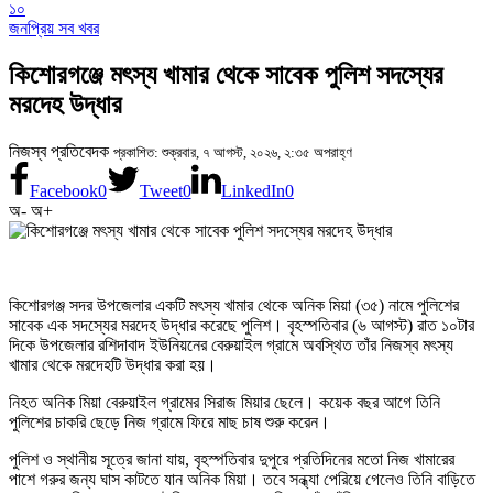
১০
জনপ্রিয় সব খবর
কিশোরগঞ্জে মৎস্য খামার থেকে সাবেক পুলিশ সদস্যের
মরদেহ উদ্ধার
নিজস্ব প্রতিবেদক
প্রকাশিত: শুক্রবার, ৭ আগস্ট, ২০২৬, ২:৩৫ অপরাহ্ণ
Facebook
0
Tweet
0
LinkedIn
0
অ-
অ+
কিশোরগঞ্জ সদর উপজেলার একটি মৎস্য খামার থেকে অনিক মিয়া (৩৫) নামে পুলিশের
সাবেক এক সদস্যের মরদেহ উদ্ধার করেছে পুলিশ। বৃহস্পতিবার (৬ আগস্ট) রাত ১০টার
দিকে উপজেলার রশিদাবাদ ইউনিয়নের বেরুয়াইল গ্রামে অবস্থিত তাঁর নিজস্ব মৎস্য
খামার থেকে মরদেহটি উদ্ধার করা হয়।
নিহত অনিক মিয়া বেরুয়াইল গ্রামের সিরাজ মিয়ার ছেলে। কয়েক বছর আগে তিনি
পুলিশের চাকরি ছেড়ে নিজ গ্রামে ফিরে মাছ চাষ শুরু করেন।
পুলিশ ও স্থানীয় সূত্রে জানা যায়, বৃহস্পতিবার দুপুরে প্রতিদিনের মতো নিজ খামারের
পাশে গরুর জন্য ঘাস কাটতে যান অনিক মিয়া। তবে সন্ধ্যা পেরিয়ে গেলেও তিনি বাড়িতে