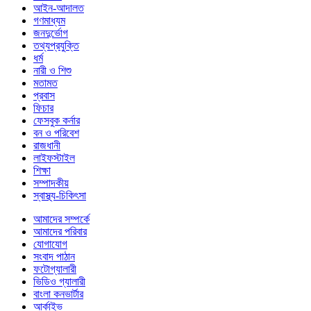
আইন-আদালত
গণমাধ্যম
জনদুর্ভোগ
তথ্যপ্রযুক্তি
ধর্ম
নারী ও শিশু
মতামত
প্রবাস
ফিচার
ফেসবুক কর্নার
বন ও পরিবেশ
রাজধানী
লাইফস্টাইল
শিক্ষা
সম্পাদকীয়
স্বাস্থ্য-চিকিৎসা
আমাদের সম্পর্কে
আমাদের পরিবার
যোগাযোগ
সংবাদ পাঠান
ফটোগ্যালারী
ভিডিও গ্যালারী
বাংলা কনভার্টার
আর্কাইভ