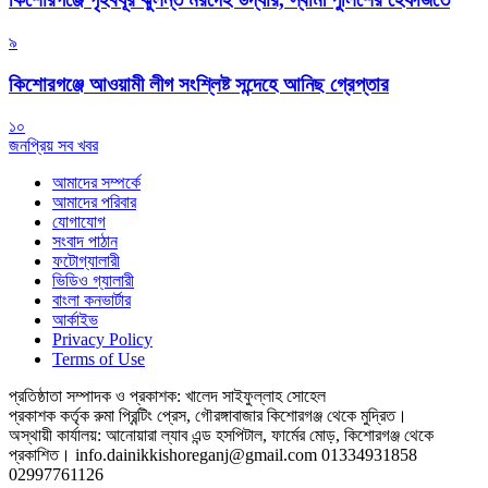
৯
কিশোরগঞ্জে আওয়ামী লীগ সংশ্লিষ্ট সন্দেহে আনিছ গ্রেপ্তার
১০
জনপ্রিয় সব খবর
আমাদের সম্পর্কে
আমাদের পরিবার
যোগাযোগ
সংবাদ পাঠান
ফটোগ্যালারী
ভিডিও গ্যালারী
বাংলা কনভার্টার
আর্কাইভ
Privacy Policy
Terms of Use
প্রতিষ্ঠাতা সম্পাদক ও প্রকাশক: খালেদ সাইফুল্লাহ সোহেল
প্রকাশক কর্তৃক রুমা প্রিন্টিং প্রেস, গৌরঙ্গাবাজার কিশোরগঞ্জ থেকে মুদ্রিত।
অস্থায়ী কার্যালয়: আনোয়ারা ল্যাব এন্ড হসপিটাল, ফার্মের মোড়, কিশোরগঞ্জ থেকে
প্রকাশিত।
info.dainikkishoreganj@gmail.com
01334931858
02997761126