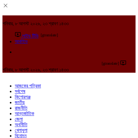
শনিবার, ৮ আগস্ট ২০২৬, ২৩ শ্রাবণ ১৪৩৩
[gtranslate]
লাইভ টিভি
আর্কাইভ
[gtranslate]
শনিবার, ৮ আগস্ট ২০২৬, ২৩ শ্রাবণ ১৪৩৩
আজকের পত্রিকা
সর্বশেষ
কিশোরগঞ্জ
জাতীয়
রাজনীতি
আন্তর্জাতিক
জেলা
অর্থনীতি
খেলাধুলা
বিনোদন