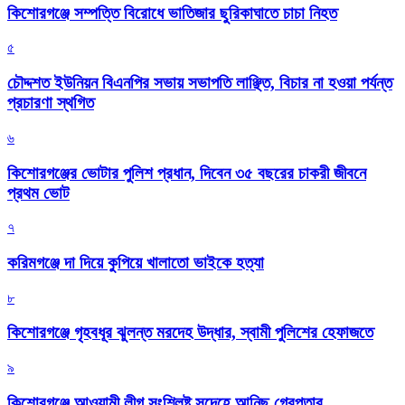
কিশোরগঞ্জে সম্পত্তি বিরোধে ভাতিজার ছুরিকাঘাতে চাচা নিহত
৫
চৌদ্দশত ইউনিয়ন বিএনপির সভায় সভাপতি লাঞ্ছিত, বিচার না হওয়া পর্যন্ত
প্রচারণা স্থগিত
৬
কিশোরগঞ্জের ভোটার পুলিশ প্রধান, দিবেন ৩৫ বছরের চাকরী জীবনে
প্রথম ভোট
৭
করিমগঞ্জে দা দিয়ে কুপিয়ে খালাতো ভাইকে হত্যা
৮
কিশোরগঞ্জে গৃহবধূর ঝুলন্ত মরদেহ উদ্ধার, স্বামী পুলিশের হেফাজতে
৯
কিশোরগঞ্জে আওয়ামী লীগ সংশ্লিষ্ট সন্দেহে আনিছ গ্রেপ্তার