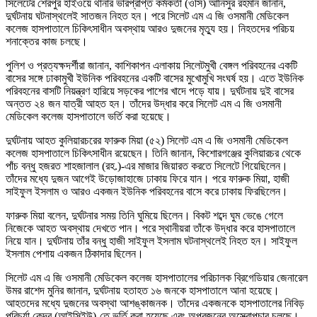
সিলেটের শেরপুর হাইওয়ে থানার ভারপ্রাপ্ত কর্মকর্তা (ওসি) আনিসুর রহমান জানান,
দুর্ঘটনায় ঘটনাস্থলেই সাতজন নিহত হন। পরে সিলেট এম এ জি ওসমানী মেডিকেল
কলেজ হাসপাতালে চিকিৎসাধীন অবস্থায় আরও দুজনের মৃত্যু হয়। নিহতদের পরিচয়
শনাক্তের কাজ চলছে।
পুলিশ ও প্রত্যক্ষদর্শীরা জানান, কাশিকাপন এলাকায় সিলেটমুখী বেঙ্গল পরিবহনের একটি
বাসের সঙ্গে ঢাকামুখী ইউনিক পরিবহনের একটি বাসের মুখোমুখি সংঘর্ষ হয়। এতে ইউনিক
পরিবহনের বাসটি নিয়ন্ত্রণ হারিয়ে সড়কের পাশের খাদে পড়ে যায়। দুর্ঘটনায় দুই বাসের
অন্তত ২৪ জন যাত্রী আহত হন। তাঁদের উদ্ধার করে সিলেট এম এ জি ওসমানী
মেডিকেল কলেজ হাসপাতালে ভর্তি করা হয়েছে।
দুর্ঘটনায় আহত কুলিয়ারচরের ফারুক মিয়া (৫২) সিলেট এম এ জি ওসমানী মেডিকেল
কলেজ হাসপাতালে চিকিৎসাধীন রয়েছেন। তিনি জানান, কিশোরগঞ্জের কুলিয়ারচর থেকে
পাঁচ বন্ধু হজরত শাহজালাল (রহ.)-এর মাজার জিয়ারত করতে সিলেটে গিয়েছিলেন।
তাঁদের মধ্যে দুজন আগেই উড়োজাহাজে ঢাকায় ফিরে যান। পরে ফারুক মিয়া, হাজী
সাইফুল ইসলাম ও আরও একজন ইউনিক পরিবহনের বাসে করে ঢাকায় ফিরছিলেন।
ফারুক মিয়া বলেন, দুর্ঘটনার সময় তিনি ঘুমিয়ে ছিলেন। বিকট শব্দে ঘুম ভেঙে গেলে
নিজেকে আহত অবস্থায় দেখতে পান। পরে স্থানীয়রা তাঁকে উদ্ধার করে হাসপাতালে
নিয়ে যান। দুর্ঘটনায় তাঁর বন্ধু হাজী সাইফুল ইসলাম ঘটনাস্থলেই নিহত হন। সাইফুল
ইসলাম পেশায় একজন ঠিকাদার ছিলেন।
সিলেট এম এ জি ওসমানী মেডিকেল কলেজ হাসপাতালের পরিচালক ব্রিগেডিয়ার জেনারেল
উমর রাশেদ মুনির জানান, দুর্ঘটনায় হতাহত ১৬ জনকে হাসপাতালে আনা হয়েছে।
আহতদের মধ্যে দুজনের অবস্থা আশঙ্কাজনক। তাঁদের একজনকে হাসপাতালের নিবিড়
পরিচর্যা কেন্দ্র (আইসিইউ)-তে ভর্তি করা হয়েছে এবং অপরজনের অস্ত্রোপচার চলছে।