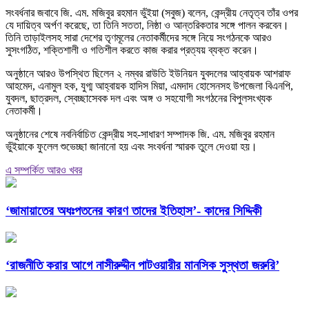
সংবর্ধনার জবাবে জি. এম. মজিবুর রহমান ভুঁইয়া (সবুজ) বলেন, কেন্দ্রীয় নেতৃত্ব তাঁর ওপর
যে দায়িত্ব অর্পণ করেছে, তা তিনি সততা, নিষ্ঠা ও আন্তরিকতার সঙ্গে পালন করবেন।
তিনি তাড়াইলসহ সারা দেশের তৃণমূলের নেতাকর্মীদের সঙ্গে নিয়ে সংগঠনকে আরও
সুসংগঠিত, শক্তিশালী ও গতিশীল করতে কাজ করার প্রত্যয় ব্যক্ত করেন।
অনুষ্ঠানে আরও উপস্থিত ছিলেন ২ নম্বর রাউতি ইউনিয়ন যুবদলের আহ্বায়ক আশরাফ
আহমেদ, এনামুল হক, যুগ্ম আহ্বায়ক হাদিস মিয়া, এমদাদ হোসেনসহ উপজেলা বিএনপি,
যুবদল, ছাত্রদল, স্বেচ্ছাসেবক দল এবং অঙ্গ ও সহযোগী সংগঠনের বিপুলসংখ্যক
নেতাকর্মী।
অনুষ্ঠানের শেষে নবনির্বাচিত কেন্দ্রীয় সহ-সাধারণ সম্পাদক জি. এম. মজিবুর রহমান
ভুঁইয়াকে ফুলেল শুভেচ্ছা জানানো হয় এবং সংবর্ধনা স্মারক তুলে দেওয়া হয়।
এ সম্পর্কিত আরও খবর
‘জামায়াতের অধঃপতনের কারণ তাদের ইতিহাস’- কাদের সিদ্দিকী
‘রাজনীতি করার আগে নাসীরুদ্দীন পাটওয়ারীর মানসিক সুস্থতা জরুরি’