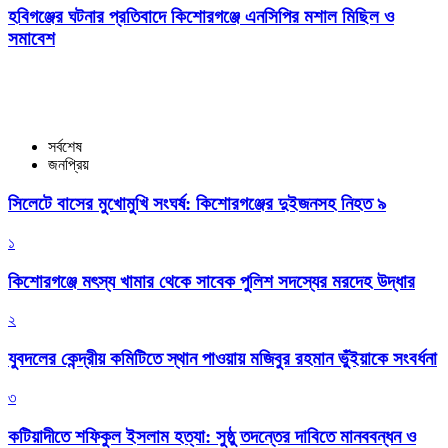
হবিগঞ্জের ঘটনার প্রতিবাদে কিশোরগঞ্জে এনসিপির মশাল মিছিল ও
সমাবেশ
সর্বশেষ
জনপ্রিয়
সিলেটে বাসের মুখোমুখি সংঘর্ষ: কিশোরগঞ্জের দুইজনসহ নিহত ৯
১
কিশোরগঞ্জে মৎস্য খামার থেকে সাবেক পুলিশ সদস্যের মরদেহ উদ্ধার
২
যুবদলের কেন্দ্রীয় কমিটিতে স্থান পাওয়ায় মজিবুর রহমান ভুঁইয়াকে সংবর্ধনা
৩
কটিয়াদীতে শফিকুল ইসলাম হত্যা: সুষ্ঠু তদন্তের দাবিতে মানববন্ধন ও