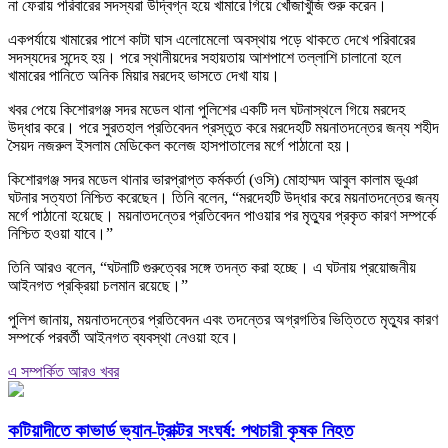
না ফেরায় পরিবারের সদস্যরা উদ্বিগ্ন হয়ে খামারে গিয়ে খোঁজাখুঁজি শুরু করেন।
একপর্যায়ে খামারের পাশে কাটা ঘাস এলোমেলো অবস্থায় পড়ে থাকতে দেখে পরিবারের
সদস্যদের সন্দেহ হয়। পরে স্থানীয়দের সহায়তায় আশপাশে তল্লাশি চালানো হলে
খামারের পানিতে অনিক মিয়ার মরদেহ ভাসতে দেখা যায়।
খবর পেয়ে কিশোরগঞ্জ সদর মডেল থানা পুলিশের একটি দল ঘটনাস্থলে গিয়ে মরদেহ
উদ্ধার করে। পরে সুরতহাল প্রতিবেদন প্রস্তুত করে মরদেহটি ময়নাতদন্তের জন্য শহীদ
সৈয়দ নজরুল ইসলাম মেডিকেল কলেজ হাসপাতালের মর্গে পাঠানো হয়।
কিশোরগঞ্জ সদর মডেল থানার ভারপ্রাপ্ত কর্মকর্তা (ওসি) মোহাম্মদ আবুল কালাম ভূঞা
ঘটনার সত্যতা নিশ্চিত করেছেন। তিনি বলেন, “মরদেহটি উদ্ধার করে ময়নাতদন্তের জন্য
মর্গে পাঠানো হয়েছে। ময়নাতদন্তের প্রতিবেদন পাওয়ার পর মৃত্যুর প্রকৃত কারণ সম্পর্কে
নিশ্চিত হওয়া যাবে।”
তিনি আরও বলেন, “ঘটনাটি গুরুত্বের সঙ্গে তদন্ত করা হচ্ছে। এ ঘটনায় প্রয়োজনীয়
আইনগত প্রক্রিয়া চলমান রয়েছে।”
পুলিশ জানায়, ময়নাতদন্তের প্রতিবেদন এবং তদন্তের অগ্রগতির ভিত্তিতে মৃত্যুর কারণ
সম্পর্কে পরবর্তী আইনগত ব্যবস্থা নেওয়া হবে।
এ সম্পর্কিত আরও খবর
কটিয়াদীতে কাভার্ড ভ্যান-ট্রাক্টর সংঘর্ষ: পথচারী কৃষক নিহত