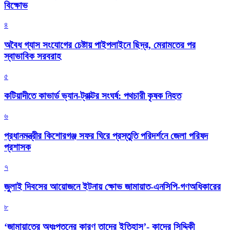
বিক্ষোভ
৪
অবৈধ গ্যাস সংযোগের চেষ্টায় পাইপলাইনে ছিদ্র, মেরামতের পর
স্বাভাবিক সরবরাহ
৫
কটিয়াদীতে কাভার্ড ভ্যান-ট্রাক্টর সংঘর্ষ: পথচারী কৃষক নিহত
৬
প্রধানমন্ত্রীর কিশোরগঞ্জ সফর ঘিরে প্রস্তুতি পরিদর্শনে জেলা পরিষদ
প্রশাসক
৭
জুলাই দিবসের আয়োজনে ইটনায় ক্ষোভ জামায়াত-এনসিপি-গণঅধিকারের
৮
‘জামায়াতের অধঃপতনের কারণ তাদের ইতিহাস’- কাদের সিদ্দিকী