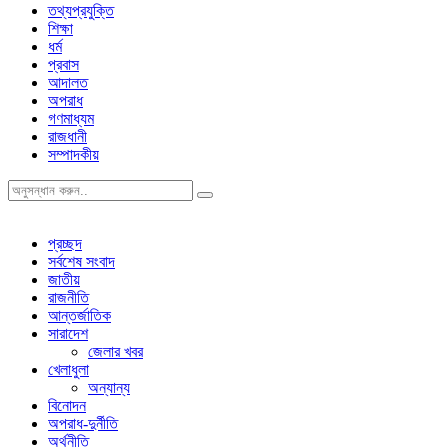
তথ্যপ্রযুক্তি
শিক্ষা
ধর্ম
প্রবাস
আদালত
অপরাধ
গণমাধ্যম
রাজধানী
সম্পাদকীয়
প্রচ্ছদ
সর্বশেষ সংবাদ
জাতীয়
রাজনীতি
আন্তর্জাতিক
সারাদেশ
জেলার খবর
খেলাধুলা
অন্যান্য
বিনোদন
অপরাধ-দুর্নীতি
অর্থনীতি