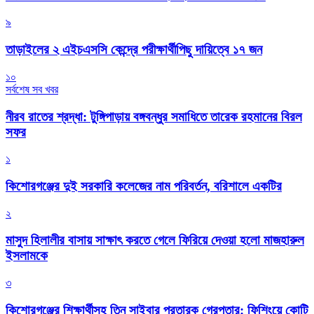
৯
তাড়াইলের ২ এইচএসসি কেন্দ্রে পরীক্ষার্থীপিছু দায়িত্বে ১৭ জন
১০
সর্বশেষ সব খবর
নীরব রাতের শ্রদ্ধা: টুঙ্গিপাড়ায় বঙ্গবন্ধুর সমাধিতে তারেক রহমানের বিরল
সফর
১
কিশোরগঞ্জের দুই সরকারি কলেজের নাম পরিবর্তন, বরিশালে একটির
২
মাসুদ হিলালীর বাসায় সাক্ষাৎ করতে গেলে ফিরিয়ে দেওয়া হলো মাজহারুল
ইসলামকে
৩
কিশোরগঞ্জের শিক্ষার্থীসহ তিন সাইবার প্রতারক গ্রেপ্তার: ফিশিংয়ে কোটি