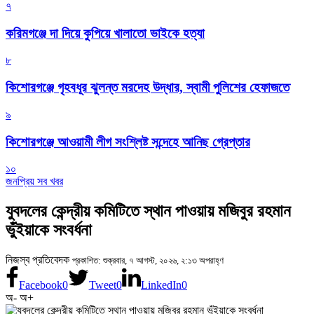
৭
করিমগঞ্জে দা দিয়ে কুপিয়ে খালাতো ভাইকে হত্যা
৮
কিশোরগঞ্জে গৃহবধূর ঝুলন্ত মরদেহ উদ্ধার, স্বামী পুলিশের হেফাজতে
৯
কিশোরগঞ্জে আওয়ামী লীগ সংশ্লিষ্ট সন্দেহে আনিছ গ্রেপ্তার
১০
জনপ্রিয় সব খবর
যুবদলের কেন্দ্রীয় কমিটিতে স্থান পাওয়ায় মজিবুর রহমান
ভুঁইয়াকে সংবর্ধনা
নিজস্ব প্রতিবেদক
প্রকাশিত: শুক্রবার, ৭ আগস্ট, ২০২৬, ২:১৩ অপরাহ্ণ
Facebook
0
Tweet
0
LinkedIn
0
অ-
অ+