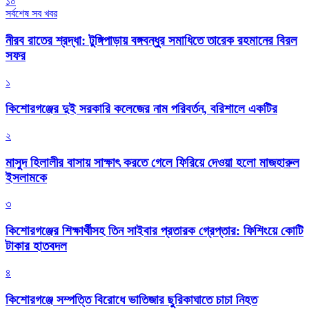
১০
সর্বশেষ সব খবর
নীরব রাতের শ্রদ্ধা: টুঙ্গিপাড়ায় বঙ্গবন্ধুর সমাধিতে তারেক রহমানের বিরল
সফর
১
কিশোরগঞ্জের দুই সরকারি কলেজের নাম পরিবর্তন, বরিশালে একটির
২
মাসুদ হিলালীর বাসায় সাক্ষাৎ করতে গেলে ফিরিয়ে দেওয়া হলো মাজহারুল
ইসলামকে
৩
কিশোরগঞ্জের শিক্ষার্থীসহ তিন সাইবার প্রতারক গ্রেপ্তার: ফিশিংয়ে কোটি
টাকার হাতবদল
৪
কিশোরগঞ্জে সম্পত্তি বিরোধে ভাতিজার ছুরিকাঘাতে চাচা নিহত