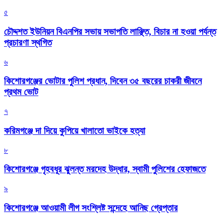
৫
চৌদ্দশত ইউনিয়ন বিএনপির সভায় সভাপতি লাঞ্ছিত, বিচার না হওয়া পর্যন্ত
প্রচারণা স্থগিত
৬
কিশোরগঞ্জের ভোটার পুলিশ প্রধান, দিবেন ৩৫ বছরের চাকরী জীবনে
প্রথম ভোট
৭
করিমগঞ্জে দা দিয়ে কুপিয়ে খালাতো ভাইকে হত্যা
৮
কিশোরগঞ্জে গৃহবধূর ঝুলন্ত মরদেহ উদ্ধার, স্বামী পুলিশের হেফাজতে
৯
কিশোরগঞ্জে আওয়ামী লীগ সংশ্লিষ্ট সন্দেহে আনিছ গ্রেপ্তার