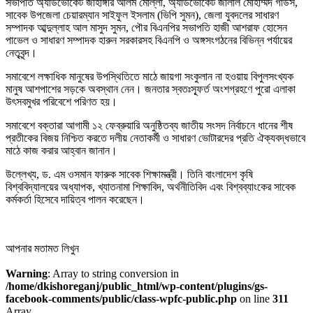
সভাপতি অ্যাডভোকেট জাহাঙ্গীর আলম মোল্লা, অ্যাডভোকেট জালাল মোহাম্মদ গাউস,
সাবেক উপজেলা চেয়ারম্যান সাইফুল ইসলাম (ভিপি সুমন), জেলা যুবদলের সাধারণ
সম্পাদক আব্দুল্লাহ আল মাসুদ সুমন, পৌর বিএনপির সভাপতি হাজী আশরাফ হোসেন
পাভেল ও সাধারণ সম্পাদক হারুন সরকারসহ বিএনপি ও অঙ্গসংগঠনের বিভিন্ন পর্যায়ের
নেতৃবৃন্দ।
সমাবেশে লক্ষাধিক মানুষের উপস্থিতিতে মাঠে জায়গা সংকুলান না হওয়ায় বিপুলসংখ্যক
মানুষ আশপাশের সড়কে অবস্থান নেন। জনতার স্বতঃস্ফূর্ত অংশগ্রহণে পুরো এলাকা
উৎসবমুখর পরিবেশে পরিণত হয়।
সমাবেশে বক্তারা আগামী ১২ ফেব্রুয়ারি অনুষ্ঠিতব্য জাতীয় সংসদ নির্বাচনে ধানের শীষ
প্রতীকের বিজয় নিশ্চিত করতে দলীয় নেতাকর্মী ও সাধারণ ভোটারদের প্রতি ঐক্যবদ্ধভাবে
মাঠে কাজ করার আহ্বান জানান।
উল্লেখ্য, ড. এম ওসমান ফারুক সাবেক শিক্ষামন্ত্রী। তিনি বাংলাদেশ কৃষি
বিশ্ববিদ্যালয়ের অধ্যাপক, খ্যাতনামা শিক্ষাবিদ, অর্থনীতিবিদ এবং বিশ্বব্যাংকের সাবেক
কর্মকর্তা হিসেবে দায়িত্ব পালন করেছেন।
আপনার মতামত লিখুন
Warning
: Array to string conversion in
/home/dkishoreganj/public_html/wp-content/plugins/gs-
facebook-comments/public/class-wpfc-public.php
on line
311
Array