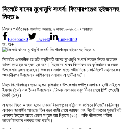
সিলেটে বাসের মুখোমুখি সংঘর্ষ: কিশোরগঞ্জের দুইজনসহ
নিহত ৯
নিজস্ব প্রতিবেদক
প্রকাশিত: শুক্রবার, ৭ আগস্ট, ২০২৬, ৩:০৭ অপরাহ্ণ
Facebook
0
Tweet
0
LinkedIn
0
অ-
অ+
সিলেটের ওসমানীনগরে দুটি যাত্রীবাহী বাসের মুখোমুখি সংঘর্ষে নয়জন নিহত হয়েছেন।
আহত হয়েছেন অন্তত ২৪ জন। নিহতদের মধ্যে কিশোরগঞ্জের কুলিয়ারচর ও ভৈরব
উপজেলার দুজন রয়েছেন। শুক্রবার সকাল সাড়ে ৭টার দিকে ঢাকা-সিলেট মহাসড়কের
ওসমানীনগর উপজেলার কাশিকাপন এলাকায় এ দুর্ঘটনা ঘটে।
নিহত কিশোরগঞ্জের দুজন হলেন কুলিয়ারচর উপজেলার লক্ষীপুর এলাকার হাজী সাইফুল
ইসলাম (৫০) এবং ভৈরব উপজেলার চণ্ডিবর এলাকার বাবুল মিয়ার মেয়ে শিল্পী পেহেলী
ভৈরবী (১৭)।
এ ছাড়া নিহত অন্যরা হলেন ঢাকার বিক্রমপুরের বাসিন্দা ও বর্তমানে সিলেটের চণ্ডিপুর
এলাকার জাহাঙ্গীর আলমের তিন বছর বয়সী মেয়ে জায়ফা এবং সিলেট নগরের সুবহানীঘাট
এলাকার উত্তম রায়ের ছেলে সপ্তম রায় প্রিতম (২২)। বাকি পাঁচজনের পরিচয়
তাৎক্ষণিকভাবে শনাক্ত করা যায়নি।