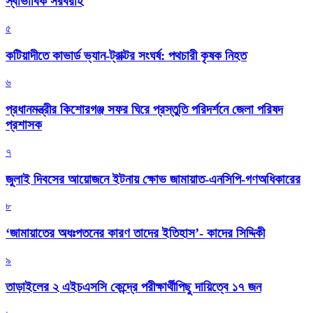
স্বাভাবিক সরবরাহ
৫
কটিয়াদীতে কাভার্ড ভ্যান-ট্রাক্টর সংঘর্ষ: পথচারী কৃষক নিহত
৬
প্রধানমন্ত্রীর কিশোরগঞ্জ সফর ঘিরে প্রস্তুতি পরিদর্শনে জেলা পরিষদ
প্রশাসক
৭
জুলাই দিবসের আয়োজনে ইটনায় ক্ষোভ জামায়াত-এনসিপি-গণঅধিকারের
৮
‘জামায়াতের অধঃপতনের কারণ তাদের ইতিহাস’- কাদের সিদ্দিকী
৯
তাড়াইলের ২ এইচএসসি কেন্দ্রে পরীক্ষার্থীপিছু দায়িত্বে ১৭ জন