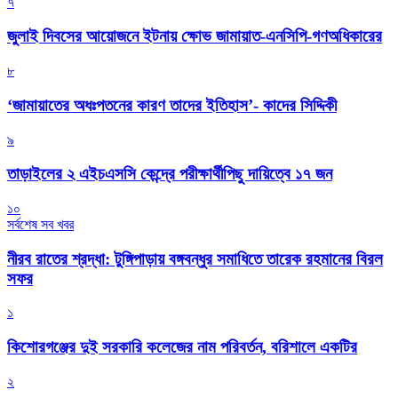
৭
জুলাই দিবসের আয়োজনে ইটনায় ক্ষোভ জামায়াত-এনসিপি-গণঅধিকারের
৮
‘জামায়াতের অধঃপতনের কারণ তাদের ইতিহাস’- কাদের সিদ্দিকী
৯
তাড়াইলের ২ এইচএসসি কেন্দ্রে পরীক্ষার্থীপিছু দায়িত্বে ১৭ জন
১০
সর্বশেষ সব খবর
নীরব রাতের শ্রদ্ধা: টুঙ্গিপাড়ায় বঙ্গবন্ধুর সমাধিতে তারেক রহমানের বিরল
সফর
১
কিশোরগঞ্জের দুই সরকারি কলেজের নাম পরিবর্তন, বরিশালে একটির
২