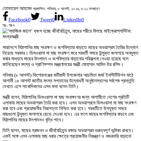
তোফায়েল আহমেদ
প্রকাশিত: শনিবার, ৮ আগস্ট, ২০২৬, ৬:২২ অপরাহ্ণ
Facebook
0
Tweet
0
LinkedIn
0
অ-
অ+
সারাদেশে মিঠাপানির মাছ সংরক্ষণ ও বংশবিস্তার বাড়াতে মাছের অভয়াশ্রম তৈরির উদ্যোগ
নিয়েছে সরকার। ডিমওয়ালা মা মাছ সংরক্ষণ করে পরবর্তী সময়ে উন্মুক্ত জলাশয়ে অবমুক্ত
করার মাধ্যমে মাছের উৎপাদন ও বংশবিস্তার বাড়ানোর পরিকল্পনা নেওয়া হয়েছে বলে
জানিয়েছেন মৎস্য ও প্রাণিসম্পদ মন্ত্রণালয়ের মন্ত্রী মোহাম্মদ আমিন উর রশিদ।
শনিবার (৮ আগস্ট) কিশোরগঞ্জের কটিয়াদী উপজেলার আচমিতা জর্জ ইনস্টিটিউশন মাঠে
আগামী ১৬ আগস্ট জাতীয় মৎস্য সপ্তাহের উদ্বোধনী অনুষ্ঠানস্থলের সর্বশেষ প্রস্তুতি
দেখতে এসে সাংবাদিকদের এসব কথা বলেন তিনি।
মন্ত্রী বলেন, মিঠাপানির ডিমওয়ালা মা মাছ সংরক্ষণের জন্য আগামীতে দেশের প্রতিটি
এলাকায় মাছের অভয়াশ্রম তৈরি করা হবে। এসব অভয়াশ্রমে ডিমওয়ালা মা মাছ সংরক্ষণ
করা হবে এবং প্রয়োজনীয় নিরাপত্তা নিশ্চিত করা হবে। পরবর্তীতে উপযুক্ত সময়ে
মাছগুলো উন্মুক্ত জলাশয়ে ছেড়ে দেওয়া হবে। এর ফলে মাছের বংশবিস্তার বাড়বে এবং
মিঠাপানির মাছের উৎপাদনও বৃদ্ধি পাবে।
তিনি বলেন, মাছের প্রজনন ও জীববৈচিত্র্য রক্ষায় অভয়াশ্রম গুরুত্বপূর্ণ ভূমিকা রাখবে।
একই সঙ্গে এসব এলাকায় মাছ ধরার ক্ষেত্রে প্রয়োজনীয় নিয়ন্ত্রণ ও নজরদারি বাড়ানো