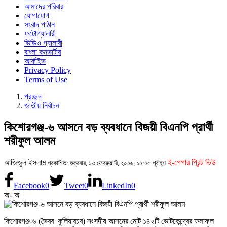
আমাদের পরিবার
যোগাযোগ
সংবাদ পাঠান
ফটোগ্যালারী
ভিডিও গ্যালারী
বাংলা কনভার্টার
আর্কাইভ
Privacy Policy
Terms of Use
প্রচ্ছদ
জাতীয় নির্বাচন
কিশোরগঞ্জ-৬ আসনে বড় ব্যবধানে বিজয়ী বিএনপি প্রার্থী
শরীফুল আলম
আজিজুল ইসলাম
ই-পেপার প্রিন্ট ভিউ
প্রকাশিত: শুক্রবার, ১৩ ফেব্রুয়ারি, ২০২৬, ১২:২৫ পূর্বাহ্ণ
Facebook
0
Tweet
0
LinkedIn
0
অ-
অ+
কিশোরগঞ্জ-৬ (ভৈরব–কুলিয়ারচর) সংসদীয় আসনের মোট ১৪২টি ভোটকেন্দ্রের ফলাফল