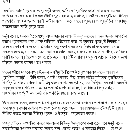
হবে।
‘ম্যাজিক জাল’ প্রসঙ্গে মৎস্যমন্ত্রী বলেন, বর্তমানে ‘ম্যাজিক জাল’ নামে এক ধরনের
ক্ষতিকর জালের কারণে জলজ জীববৈচিত্র্য ধ্বংস হয়ে যাচ্ছে। এই জালে ছোট-বড় বিভিন্ন
প্রজাতির মাছসহ জলজ প্রাণী আটকা পড়ে। ফলে মাছের প্রজনন ও প্রাকৃতিক ভারসাম্য
মারাত্মকভাবে ক্ষতিগ্রস্ত হচ্ছে।
মন্ত্রী বলেন, সরকার ইতোমধ্যে এসব জালের আমদানি বন্ধ করেছে। তবে জনবল সংকটের
কারণে প্রশাসনের পক্ষ থেকে অভিযান পরিচালনা করে এর ব্যবহার পুরোপুরি নিয়ন্ত্রণে
আনতে বেগ পেতে হচ্ছে। এ কারণে শুধু প্রশাসনের ওপর নির্ভর না করে জনগণকেও
সচেতন হতে হবে। কেউ যেন ‘ম্যাজিক জাল’ ব্যবহার করে মাছ ধরতে না পারে, সে বিষয়ে
স্থানীয়ভাবে প্রতিরোধ গড়ে তুলতে হবে। প্রতিটি এলাকার মানুষ এ জালের বিরুদ্ধে রুখে
দাঁড়ালে সরকার তাদের পাশে থাকবে।
মাছের শরীরে মাইক্রোপ্লাস্টিকের উপস্থিতি নিয়েও উদ্বেগ প্রকাশ করেন মৎস্য ও
প্রাণিসম্পদমন্ত্রী। তিনি বলেন, একটি গবেষণায় কিছু মাছের শরীরে মাইক্রোপ্লাস্টিকের
উপস্থিতি পাওয়া গেছে। এটি শুধু বাংলাদেশের সমস্যা নয়, বরং বৈশ্বিক সমস্যা। এমনকি
সমুদ্রের মাছের শরীরেও মাইক্রোপ্লাস্টিক পাওয়া যাচ্ছে। এ বিষয়ে বিশ্ব স্বাস্থ্য
সংস্থাসহ সংশ্লিষ্ট আন্তর্জাতিক প্রতিষ্ঠানগুলো কাজ করছে।
তিনি আরও বলেন, জলজ পরিবেশ দূষণ রোধে সচেতনতা বাড়ানোর পাশাপাশি মাছ ও মাছের
আবাসস্থল রক্ষায় কার্যকর পদক্ষেপ নেওয়া প্রয়োজন। মৎস্যসম্পদের টেকসই উন্নয়ন
নিশ্চিত করতে সরকার বিভিন্ন প্রকল্প ও উদ্যোগ বাস্তবায়ন করছে।
মৎস্যচাষিদের উৎসাহিত করতে সরকারের বিভিন্ন উদ্যোগের কথা তুলে ধরে মন্ত্রী বলেন,
মাছচাষিদের উৎপাদন বাড়াতে সরকার নানা ধরনের প্রকল্প ও সহায়তা দিচ্ছে। এর অংশ