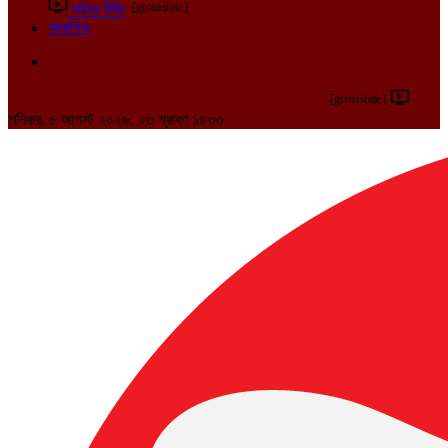
[gtranslate]
লাইভ টিভি
আর্কাইভ
[gtranslate]
শনিবার, ৮ আগস্ট ২০২৬, ২৩ শ্রাবণ ১৪৩৩