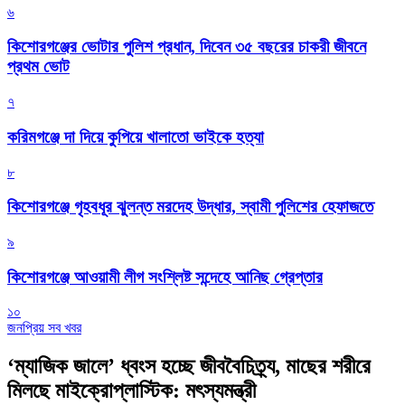
৬
কিশোরগঞ্জের ভোটার পুলিশ প্রধান, দিবেন ৩৫ বছরের চাকরী জীবনে
প্রথম ভোট
৭
করিমগঞ্জে দা দিয়ে কুপিয়ে খালাতো ভাইকে হত্যা
৮
কিশোরগঞ্জে গৃহবধূর ঝুলন্ত মরদেহ উদ্ধার, স্বামী পুলিশের হেফাজতে
৯
কিশোরগঞ্জে আওয়ামী লীগ সংশ্লিষ্ট সন্দেহে আনিছ গ্রেপ্তার
১০
জনপ্রিয় সব খবর
‘ম্যাজিক জালে’ ধ্বংস হচ্ছে জীববৈচিত্র্য, মাছের শরীরে
মিলছে মাইক্রোপ্লাস্টিক: মৎস্যমন্ত্রী