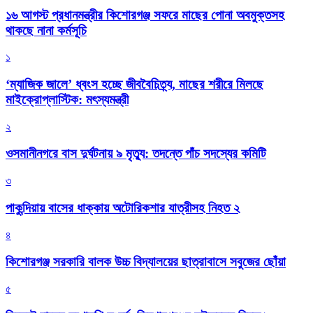
১৬ আগস্ট প্রধানমন্ত্রীর কিশোরগঞ্জ সফরে মাছের পোনা অবমুক্তসহ
থাকছে নানা কর্মসূচি
১
‘ম্যাজিক জালে’ ধ্বংস হচ্ছে জীববৈচিত্র্য, মাছের শরীরে মিলছে
মাইক্রোপ্লাস্টিক: মৎস্যমন্ত্রী
২
ওসমানীনগরে বাস দুর্ঘটনায় ৯ মৃত্যু: তদন্তে পাঁচ সদস্যের কমিটি
৩
পাকুন্দিয়ায় বাসের ধাক্কায় অটোরিকশার যাত্রীসহ নিহত ২
৪
কিশোরগঞ্জ সরকারি বালক উচ্চ বিদ্যালয়ের ছাত্রাবাসে সবুজের ছোঁয়া
৫