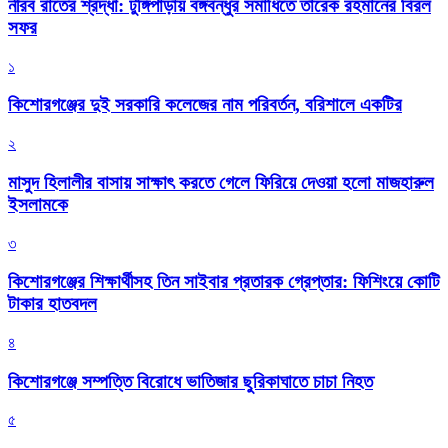
নীরব রাতের শ্রদ্ধা: টুঙ্গিপাড়ায় বঙ্গবন্ধুর সমাধিতে তারেক রহমানের বিরল
সফর
১
কিশোরগঞ্জের দুই সরকারি কলেজের নাম পরিবর্তন, বরিশালে একটির
২
মাসুদ হিলালীর বাসায় সাক্ষাৎ করতে গেলে ফিরিয়ে দেওয়া হলো মাজহারুল
ইসলামকে
৩
কিশোরগঞ্জের শিক্ষার্থীসহ তিন সাইবার প্রতারক গ্রেপ্তার: ফিশিংয়ে কোটি
টাকার হাতবদল
৪
কিশোরগঞ্জে সম্পত্তি বিরোধে ভাতিজার ছুরিকাঘাতে চাচা নিহত
৫