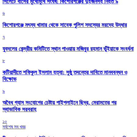
সিলেটে বাসের মুখোমুখি সংঘর্ষ: কিশোরগঞ্জের দুইজনসহ নিহত ৯
৬
কিশোরগঞ্জে মৎস্য খামার থেকে সাবেক পুলিশ সদস্যের মরদেহ উদ্ধার
৭
যুবদলের কেন্দ্রীয় কমিটিতে স্থান পাওয়ায় মজিবুর রহমান ভুঁইয়াকে সংবর্ধনা
৮
কটিয়াদীতে শফিকুল ইসলাম হত্যা: সুষ্ঠু তদন্তের দাবিতে মানববন্ধন ও
বিক্ষোভ
৯
অবৈধ গ্যাস সংযোগের চেষ্টায় পাইপলাইনে ছিদ্র, মেরামতের পর
স্বাভাবিক সরবরাহ
১০
সর্বশেষ সব খবর