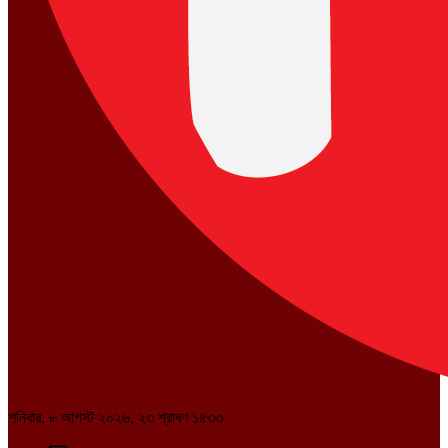
শনিবার, ৮ আগস্ট ২০২৬, ২৩ শ্রাবণ ১৪৩৩