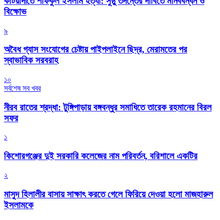
কটিয়াদীতে শফিকুল ইসলাম হত্যা: সুষ্ঠু তদন্তের দাবিতে মানববন্ধন ও
বিক্ষোভ
৯
অবৈধ গ্যাস সংযোগের চেষ্টায় পাইপলাইনে ছিদ্র, মেরামতের পর
স্বাভাবিক সরবরাহ
১০
সর্বশেষ সব খবর
নীরব রাতের শ্রদ্ধা: টুঙ্গিপাড়ায় বঙ্গবন্ধুর সমাধিতে তারেক রহমানের বিরল
সফর
১
কিশোরগঞ্জের দুই সরকারি কলেজের নাম পরিবর্তন, বরিশালে একটির
২
মাসুদ হিলালীর বাসায় সাক্ষাৎ করতে গেলে ফিরিয়ে দেওয়া হলো মাজহারুল
ইসলামকে