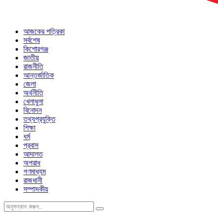
আজকের পত্রিকা
সর্বশেষ
কিশোরগঞ্জ
জাতীয়
রাজনীতি
আন্তর্জাতিক
জেলা
অর্থনীতি
খেলাধুলা
বিনোদন
তথ্যপ্রযুক্তি
শিক্ষা
ধর্ম
প্রবাস
আদালত
অপরাধ
গণমাধ্যম
রাজধানী
সম্পাদকীয়