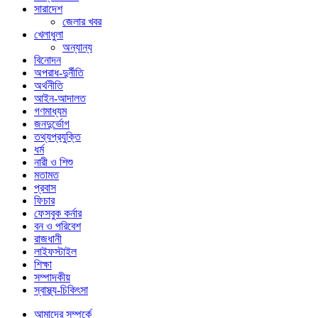
সারাদেশ
জেলার খবর
খেলাধুলা
অন্যান্য
বিনোদন
অপরাধ-দুর্নীতি
অর্থনীতি
আইন-আদালত
গণমাধ্যম
জনদুর্ভোগ
তথ্যপ্রযুক্তি
ধর্ম
নারী ও শিশু
মতামত
প্রবাস
ফিচার
ফেসবুক কর্নার
বন ও পরিবেশ
রাজধানী
লাইফস্টাইল
শিক্ষা
সম্পাদকীয়
স্বাস্থ্য-চিকিৎসা
আমাদের সম্পর্কে