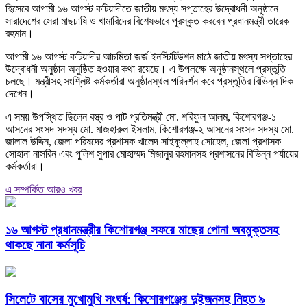
হিসেবে আগামী ১৬ আগস্ট কটিয়াদীতে জাতীয় মৎস্য সপ্তাহের উদ্বোধনী অনুষ্ঠানে
সারাদেশের সেরা মাছচাষি ও খামারিদের বিশেষভাবে পুরস্কৃত করবেন প্রধানমন্ত্রী তারেক
রহমান।
আগামী ১৬ আগস্ট কটিয়াদীর আচমিতা জর্জ ইনস্টিটিউশন মাঠে জাতীয় মৎস্য সপ্তাহের
উদ্বোধনী অনুষ্ঠান অনুষ্ঠিত হওয়ার কথা রয়েছে। এ উপলক্ষে অনুষ্ঠানস্থলে প্রস্তুতি
চলছে। মন্ত্রীসহ সংশ্লিষ্ট কর্মকর্তারা অনুষ্ঠানস্থল পরিদর্শন করে প্রস্তুতির বিভিন্ন দিক
দেখেন।
এ সময় উপস্থিত ছিলেন বস্ত্র ও পাট প্রতিমন্ত্রী মো. শরিফুল আলম, কিশোরগঞ্জ-১
আসনের সংসদ সদস্য মো. মাজহারুল ইসলাম, কিশোরগঞ্জ-২ আসনের সংসদ সদস্য মো.
জালাল উদ্দিন, জেলা পরিষদের প্রশাসক খালেদ সাইফুল্লাহ সোহেল, জেলা প্রশাসক
সোহানা নাসরিন এবং পুলিশ সুপার মোহাম্মদ মিজানুর রহমানসহ প্রশাসনের বিভিন্ন পর্যায়ের
কর্মকর্তারা।
এ সম্পর্কিত আরও খবর
১৬ আগস্ট প্রধানমন্ত্রীর কিশোরগঞ্জ সফরে মাছের পোনা অবমুক্তসহ
থাকছে নানা কর্মসূচি
সিলেটে বাসের মুখোমুখি সংঘর্ষ: কিশোরগঞ্জের দুইজনসহ নিহত ৯