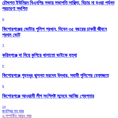
চৌদ্দশত ইউনিয়ন বিএনপির সভায় সভাপতি লাঞ্ছিত, বিচার না হওয়া পর্যন্ত
প্রচারণা স্থগিত
৬
কিশোরগঞ্জের ভোটার পুলিশ প্রধান, দিবেন ৩৫ বছরের চাকরী জীবনে
প্রথম ভোট
৭
করিমগঞ্জে দা দিয়ে কুপিয়ে খালাতো ভাইকে হত্যা
৮
কিশোরগঞ্জে গৃহবধূর ঝুলন্ত মরদেহ উদ্ধার, স্বামী পুলিশের হেফাজতে
৯
কিশোরগঞ্জে আওয়ামী লীগ সংশ্লিষ্ট সন্দেহে আনিছ গ্রেপ্তার
১০
জনপ্রিয় সব খবর
এ সম্পর্কিত আরও খবর