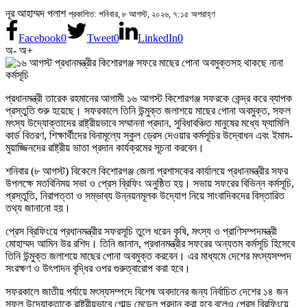
নূর আহাম্মদ পলাশ
প্রকাশিত: শনিবার, ৮ আগস্ট, ২০২৬, ৭:১৫ অপরাহ্ণ
Facebook
0
Tweet
0
LinkedIn
0
অ-
অ+
প্রধানমন্ত্রী তারেক রহমানের আগামী ১৬ আগস্ট কিশোরগঞ্জ সফরকে কেন্দ্র করে ব্যাপক
প্রস্তুতি শুরু হয়েছে। সফরকালে তিনি উন্মুক্ত জলাশয়ে মাছের পোনা অবমুক্ত, সফল
মৎস্য উদ্যোক্তাদের রাষ্ট্রীয়ভাবে সম্মাননা প্রদান, সুবিধাবঞ্চিত মানুষের মধ্যে ফ্যামিলি
কার্ড বিতরণ, শিক্ষার্থীদের বিনামূল্যে স্কুল ড্রেস দেওয়ার কর্মসূচির উদ্বোধন এবং ইমাম-
মুয়াজ্জিনদের রাষ্ট্রীয় ভাতা প্রদান কার্যক্রমের সূচনা করবেন।
শনিবার (৮ আগস্ট) বিকেলে কিশোরগঞ্জ জেলা প্রশাসকের কার্যালয়ে প্রধানমন্ত্রীর সফর
উপলক্ষে মতবিনিময় সভা ও প্রেস ব্রিফিং অনুষ্ঠিত হয়। সভায় সফরের বিভিন্ন কর্মসূচি,
প্রস্তুতি, নিরাপত্তা ও সম্ভাব্য উন্নয়নমূলক উদ্যোগ নিয়ে সাংবাদিকদের বিস্তারিত
তথ্য জানানো হয়।
প্রেস ব্রিফিংয়ে প্রধানমন্ত্রীর সফরসূচি তুলে ধরেন কৃষি, মৎস্য ও প্রাণিসম্পদমন্ত্রী
মোহাম্মদ আমিন উর রশিদ। তিনি জানান, প্রধানমন্ত্রীর সফরের অন্যতম কর্মসূচি হিসেবে
তিনি উন্মুক্ত জলাশয়ে মাছের পোনা অবমুক্ত করবেন। এর মাধ্যমে দেশের মৎস্যসম্পদ
সংরক্ষণ ও উৎপাদন বৃদ্ধির ওপর গুরুত্বারোপ করা হবে।
সফরকালে জাতীয় পর্যায়ে মৎস্যসম্পদে বিশেষ অবদানের জন্য নির্বাচিত দেশের ১৪ জন
সফল উদ্যোক্তাকে রাষ্ট্রীয়ভাবে গোল্ড মেডেল প্রদান করা হবে বলেও প্রেস ব্রিফিংয়ে