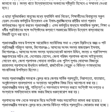
জানানো হয়। মৎস্য খাতে উদ্যোক্তাদের অবদানের স্বীকৃতি হিসেবে এ সম্মাননা দেওয়া
হবে।
এ ছাড়া সুবিধাবঞ্চিত মানুষের মধ্যে ফ্যামিলি কার্ড বিতরণ, শিক্ষার্থীদের বিনামূল্যে স্কুল
ড্রেস দেওয়ার কর্মসূচির উদ্বোধন এবং ইমাম-মুয়াজ্জিনদের রাষ্ট্রীয় ভাতা প্রদান
কার্যক্রমেরও সূচনা করবেন প্রধানমন্ত্রী। এসব কর্মসূচির মাধ্যমে সামাজিক সুরক্ষা, শিক্ষা ও
ধর্মীয় প্রতিষ্ঠানের সঙ্গে সংশ্লিষ্টদের কল্যাণে সরকারের বিভিন্ন উদ্যোগ বাস্তবায়নের
বিষয়টি তুলে ধরা হবে।
প্রধানমন্ত্রীর সফর উপলক্ষে আয়োজিত মতবিনিময় সভা ও প্রেস ব্রিফিংয়ে বস্ত্র ও পাট
প্রতিমন্ত্রী শরিফুল আলম, কিশোরগঞ্জ-১ আসনের সংসদ সদস্য মাজহারুল ইসলাম,
কিশোরগঞ্জ-২ আসনের সংসদ সদস্য অ্যাডভোকেট জালাল উদ্দিন, মৎস্য ও প্রাণিসম্পদ
মন্ত্রণালয়ের সচিব মো. দেলোয়ার হোসেন, জেলা পরিষদ প্রশাসক খালেদ সাইফুল্লাহ
সোহেল খান, জেলা প্রশাসক সোহানা নাসরিন এবং পুলিশ সুপার মোহাম্মদ মিজানুর
রহমানসহ প্রশাসনের ঊর্ধ্বতন কর্মকর্তা, রাজনৈতিক নেতৃবৃন্দ ও বিভিন্ন গণমাধ্যমের
সাংবাদিকরা উপস্থিত ছিলেন।
সভায় প্রধানমন্ত্রীর সফরকে কেন্দ্র করে জেলার সার্বিক প্রস্তুতি, নিরাপত্তা, যাতায়াত,
অনুষ্ঠানস্থল ব্যবস্থাপনা ও অন্যান্য আনুষঙ্গিক বিষয় নিয়ে আলোচনা করা হয়।
প্রধানমন্ত্রীর সফর সুষ্ঠু, শান্তিপূর্ণ ও সফলভাবে সম্পন্ন করতে সংশ্লিষ্ট সব দপ্তর ও
সংস্থাকে সমন্বিতভাবে কাজ করার বিষয়ে গুরুত্বারোপ করা হয়।
প্রশাসনের পক্ষ থেকে সফরকে ঘিরে সংশ্লিষ্ট সবার সহযোগিতা কামনা করা হয়েছে।
প্রধানমন্ত্রীর সফরকে কেন্দ্র করে জেলার বিভিন্ন পর্যায়ে প্রস্তুতিও জোরদার করা হচ্ছে।