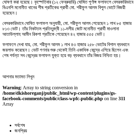
ঘোষণা করা হয়েছে। বৃহস্পতিবার (১২ ফেব্রুয়ারি) ঘোষিত পূর্ণাঙ্গ ফলাফলে বেসরকারিভাবে
বিএনপি মনোনীত ধানের শীষ প্রতীকের প্রার্থী মো. শরীফুল আলম বিপুল ভোটে বিজয়ী
হয়েছেন।
বেসরকারিভাবে ঘোষিত ফলাফল অনুযায়ী, মো. শরীফুল আলম পেয়েছেন ১ লাখ ৮৫ হাজার
৮১৩ ভোট। তাঁর নিকটতম প্রতিদ্বন্দ্বী ১১-দলীয় জোট মনোনীত প্রার্থী মাওলানা
আতাউল্লাহ আমীন রিকশা প্রতীকে পেয়েছেন ৪২ হাজার ৫৫৫ ভোট।
ফলাফলে দেখা যায়, মো. শরীফুল আলম ১ লাখ ৪৩ হাজার ২৫৮ ভোটের বিশাল ব্যবধানে
জয়লাভ করেছেন। ভোট গণনার শুরু থেকেই তিনি একাধিক কেন্দ্রে এগিয়ে ছিলেন এবং
শেষ পর্যন্ত সব কেন্দ্রের ফলাফল যুক্ত হয়ে বড় ব্যবধানে তাঁর বিজয় নিশ্চিত হয়।
আপনার মতামত লিখুন
Warning
: Array to string conversion in
/home/dkishoreganj/public_html/wp-content/plugins/gs-
facebook-comments/public/class-wpfc-public.php
on line
311
Array
সর্বশেষ
জনপ্রিয়