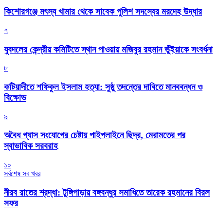
কিশোরগঞ্জে মৎস্য খামার থেকে সাবেক পুলিশ সদস্যের মরদেহ উদ্ধার
৭
যুবদলের কেন্দ্রীয় কমিটিতে স্থান পাওয়ায় মজিবুর রহমান ভুঁইয়াকে সংবর্ধনা
৮
কটিয়াদীতে শফিকুল ইসলাম হত্যা: সুষ্ঠু তদন্তের দাবিতে মানববন্ধন ও
বিক্ষোভ
৯
অবৈধ গ্যাস সংযোগের চেষ্টায় পাইপলাইনে ছিদ্র, মেরামতের পর
স্বাভাবিক সরবরাহ
১০
সর্বশেষ সব খবর
নীরব রাতের শ্রদ্ধা: টুঙ্গিপাড়ায় বঙ্গবন্ধুর সমাধিতে তারেক রহমানের বিরল
সফর