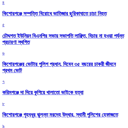
৪
কিশোরগঞ্জে সম্পত্তি বিরোধে ভাতিজার ছুরিকাঘাতে চাচা নিহত
৫
চৌদ্দশত ইউনিয়ন বিএনপির সভায় সভাপতি লাঞ্ছিত, বিচার না হওয়া পর্যন্ত
প্রচারণা স্থগিত
৬
কিশোরগঞ্জের ভোটার পুলিশ প্রধান, দিবেন ৩৫ বছরের চাকরী জীবনে
প্রথম ভোট
৭
করিমগঞ্জে দা দিয়ে কুপিয়ে খালাতো ভাইকে হত্যা
৮
কিশোরগঞ্জে গৃহবধূর ঝুলন্ত মরদেহ উদ্ধার, স্বামী পুলিশের হেফাজতে
৯