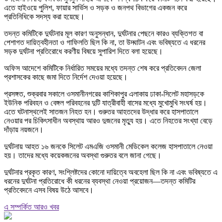
এতে হাইওয়ে পুলিশ, ফায়ার সার্ভিস ও সড়ক ও জনপথ বিভাগের একজন করে
প্রতিনিধিকে সদস্য করা হয়েছে।
তদন্ত কমিটিকে দুর্ঘটনার মূল কারণ অনুসন্ধান, দুর্ঘটনার পেছনে কারও ব্যক্তিগত বা
পেশাগত দায়িত্বহীনতা ও গাফিলতি ছিল কি না, তা উদ্ঘাটন এবং ভবিষ্যতে এ ধরনের
সড়ক দুর্ঘটনা প্রতিরোধে করণীয় বিষয়ে সুপারিশ দিতে বলা হয়েছে।
অফিস আদেশে কমিটিকে নির্ধারিত সময়ের মধ্যে তদন্ত শেষ করে প্রতিবেদন জেলা
প্রশাসকের কাছে জমা দিতে নির্দেশ দেওয়া হয়েছে।
প্রসঙ্গত, শুক্রবার সকালে ওসমানীনগরের কাশিকাপুর এলাকায় ঢাকা-সিলেট মহাসড়কে
ইউনিক পরিবহন ও বেঙ্গল পরিবহনের দুটি যাত্রীবাহী বাসের মধ্যে মুখোমুখি সংঘর্ষ হয়।
এতে ঘটনাস্থলেই সাতজন নিহত হন। গুরুতর আহতদের উদ্ধার করে হাসপাতালে
নেওয়ার পর চিকিৎসাধীন অবস্থায় আরও দুজনের মৃত্যু হয়। এতে নিহতের সংখ্যা বেড়ে
দাঁড়ায় নয়জনে।
দুর্ঘটনায় আহত ১৬ জনকে সিলেট এমএজি ওসমানী মেডিকেল কলেজ হাসপাতালে নেওয়া
হয়। তাদের মধ্যে কয়েকজনের অবস্থা গুরুতর বলে জানা গেছে।
দুর্ঘটনার প্রকৃত কারণ, সংশ্লিষ্টদের কোনো দায়িত্বে অবহেলা ছিল কি না এবং ভবিষ্যতে এ
ধরনের দুর্ঘটনা প্রতিরোধে কী ধরনের ব্যবস্থা নেওয়া প্রয়োজন—তদন্ত কমিটির
প্রতিবেদনে এসব বিষয় উঠে আসবে।
এ সম্পর্কিত আরও খবর