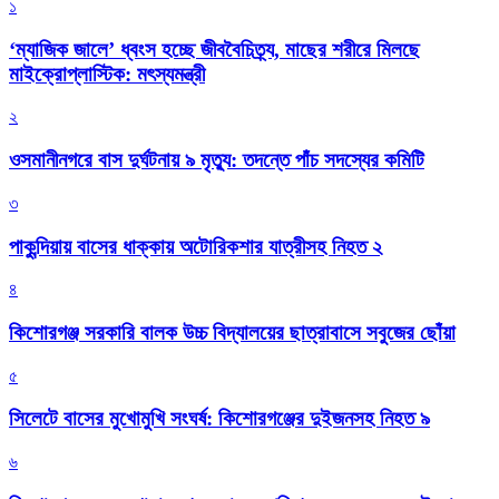
১
‘ম্যাজিক জালে’ ধ্বংস হচ্ছে জীববৈচিত্র্য, মাছের শরীরে মিলছে
মাইক্রোপ্লাস্টিক: মৎস্যমন্ত্রী
২
ওসমানীনগরে বাস দুর্ঘটনায় ৯ মৃত্যু: তদন্তে পাঁচ সদস্যের কমিটি
৩
পাকুন্দিয়ায় বাসের ধাক্কায় অটোরিকশার যাত্রীসহ নিহত ২
৪
কিশোরগঞ্জ সরকারি বালক উচ্চ বিদ্যালয়ের ছাত্রাবাসে সবুজের ছোঁয়া
৫
সিলেটে বাসের মুখোমুখি সংঘর্ষ: কিশোরগঞ্জের দুইজনসহ নিহত ৯
৬