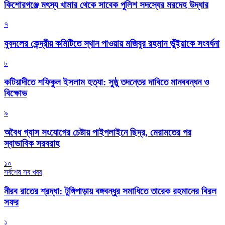
কিশোরগঞ্জে মৎস্য খামার থেকে সাবেক পুলিশ সদস্যের মরদেহ উদ্ধার
৭
যুবদলের কেন্দ্রীয় কমিটিতে স্থান পাওয়ায় মজিবুর রহমান ভুঁইয়াকে সংবর্ধনা
৮
কটিয়াদীতে শফিকুল ইসলাম হত্যা: সুষ্ঠু তদন্তের দাবিতে মানববন্ধন ও
বিক্ষোভ
৯
অবৈধ গ্যাস সংযোগের চেষ্টায় পাইপলাইনে ছিদ্র, মেরামতের পর
স্বাভাবিক সরবরাহ
১০
সর্বশেষ সব খবর
নীরব রাতের শ্রদ্ধা: টুঙ্গিপাড়ায় বঙ্গবন্ধুর সমাধিতে তারেক রহমানের বিরল
সফর
১