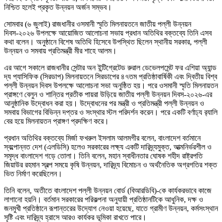
নিশ্চিত হলেই প্রকৃত উন্নয়ন অর্জন সম্ভব।
সোমবার (৬ জুলাই) রাজধানীর ওসমানী স্মৃতি মিলনায়তনে জাতীয় পল্লী উন্নয়ন
দিবস-২০২৬ উপলক্ষে আয়োজিত আলোচনা সভায় প্রধান অতিথির বক্তব্যে তিনি এসব
কথা বলেন। অনুষ্ঠানে বিশেষ অতিথি হিসেবে উপস্থিত ছিলেন স্থানীয় সরকার, পল্লী
উন্নয়ন ও সমবায় প্রতিমন্ত্রী মীর শাহে আলম।
এর আগে সকালে রাজধানীর সেন্টার অন ইন্টিগ্রেটেড রুরাল ডেভেলপমেন্ট ফর এশিয়া অ্যান্ড
দ্য প্যাসিফিক (সিরডাপ) মিলনায়তনে সিরডাপের ৪৭তম প্রতিষ্ঠাবার্ষিকী এবং দ্বিতীয় বিশ্ব
পল্লী উন্নয়ন দিবস উপলক্ষে আলোচনা সভা অনুষ্ঠিত হয়। পরে ওসমানী স্মৃতি মিলনায়তন
প্রাঙ্গণে বেলুন ও শান্তির প্রতীক পায়রা উড়িয়ে জাতীয় পল্লী উন্নয়ন দিবস-২০২৬-এর
আনুষ্ঠানিক উদ্বোধন করা হয়। উদ্বোধনের পর মন্ত্রী ও প্রতিমন্ত্রী পল্লী উন্নয়ন ও
সমবায় বিভাগের বিভিন্ন দপ্তর ও সংস্থার স্টল পরিদর্শন করেন। পরে একটি বর্ণাঢ্য র‌্যালি
বের হয়ে মিলনায়তন প্রাঙ্গণ প্রদক্ষিণ করে।
প্রধান অতিথির বক্তব্যে মির্জা ফখরুল ইসলাম আলমগীর বলেন, বাংলাদেশ বর্তমানে
স্বল্পোন্নত দেশ (এলডিসি) হলেও সরকারের লক্ষ্য একটি দারিদ্র্যমুক্ত, আত্মনির্ভরশীল ও
সমৃদ্ধ বাংলাদেশ গড়ে তোলা। তিনি বলেন, মহান স্বাধীনতার ঘোষক শহীদ রাষ্ট্রপতি
জিয়াউর রহমান স্বল্প সময়ে কৃষি উন্নয়ন, দারিদ্র্য বিমোচন ও অর্থনৈতিক অগ্রগতির শক্ত
ভিত নির্মাণ করেছিলেন।
তিনি বলেন, অতীতে বাংলাদেশ পল্লী উন্নয়ন বোর্ড (বিআরডিবি)-কে কার্যকরভাবে কাজে
লাগানো হয়নি। বর্তমান সরকারের পরিকল্পনা অনুযায়ী প্রতিষ্ঠানটিকে আধুনিক, দক্ষ ও
জনমুখী প্রতিষ্ঠানে রূপান্তরের উদ্যোগ নেওয়া হয়েছে, যাতে গ্রামীণ উন্নয়ন, কর্মসংস্থান
সৃষ্টি এবং দারিদ্র্য হ্রাসে আরও কার্যকর ভূমিকা রাখতে পারে।