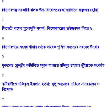
৪
কিশোরগঞ্জ সরকারি বালক উচ্চ বিদ্যালয়ের ছাত্রাবাসে সবুজের ছোঁয়া
৫
সিলেটে বাসের মুখোমুখি সংঘর্ষ: কিশোরগঞ্জের দুইজনসহ নিহত ৯
৬
কিশোরগঞ্জে মৎস্য খামার থেকে সাবেক পুলিশ সদস্যের মরদেহ উদ্ধার
৭
যুবদলের কেন্দ্রীয় কমিটিতে স্থান পাওয়ায় মজিবুর রহমান ভুঁইয়াকে সংবর্ধনা
৮
কটিয়াদীতে শফিকুল ইসলাম হত্যা: সুষ্ঠু তদন্তের দাবিতে মানববন্ধন ও
বিক্ষোভ
৯