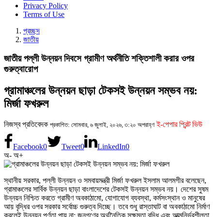
Privacy Policy
Terms of Use
প্রচ্ছদ
জাতীয়
জাতীয় পল্লী উন্নয়ন দিবসে গ্রামীণ অর্থনীতি শক্তিশালী করার ওপর
গুরুত্বারোপ
গ্রামাঞ্চলের উন্নয়ন ছাড়া টেকসই উন্নয়ন সম্ভব নয়:
মির্জা ফখরুল
নিজস্ব প্রতিবেদক
ই-পেপার প্রিন্ট ভিউ
প্রকাশিত: সোমবার, ৬ জুলাই, ২০২৬, ৩:২০ অপরাহ্ণ
Facebook
0
Tweet
0
LinkedIn
0
অ-
অ+
স্থানীয় সরকার, পল্লী উন্নয়ন ও সমবায়মন্ত্রী মির্জা ফখরুল ইসলাম আলমগীর বলেছেন,
গ্রামাঞ্চলের সার্বিক উন্নয়ন ছাড়া বাংলাদেশের টেকসই উন্নয়ন সম্ভব নয়। দেশের সুষম
উন্নয়ন নিশ্চিত করতে গ্রামীণ অবকাঠামো, যোগাযোগ ব্যবস্থা, কর্মসংস্থান ও মানুষের
আয় বৃদ্ধির ওপর সরকার সর্বোচ্চ গুরুত্ব দিচ্ছে। তবে শুধু রাস্তাঘাট বা অবকাঠামো নির্মাণ
করলেই উন্নয়ন পূর্ণতা পায় না; জনগণের অর্থনৈতিক সক্ষমতা বৃদ্ধি এবং আত্মনির্ভরশীলতা