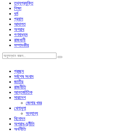
তথ্যপ্রযুক্তি
শিক্ষা
ধর্ম
প্রবাস
আদালত
অপরাধ
গণমাধ্যম
রাজধানী
সম্পাদকীয়
প্রচ্ছদ
সর্বশেষ সংবাদ
জাতীয়
রাজনীতি
আন্তর্জাতিক
সারাদেশ
জেলার খবর
খেলাধুলা
অন্যান্য
বিনোদন
অপরাধ-দুর্নীতি
অর্থনীতি