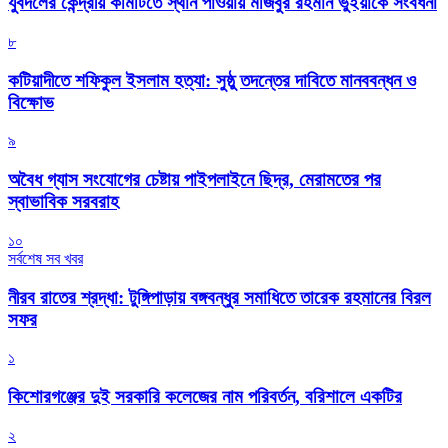
যুবদলের কেন্দ্রীয় কমিটিতে স্থান পাওয়ায় মজিবুর রহমান ভুঁইয়াকে সংবর্ধনা
৮
কটিয়াদীতে শফিকুল ইসলাম হত্যা: সুষ্ঠু তদন্তের দাবিতে মানববন্ধন ও
বিক্ষোভ
৯
অবৈধ গ্যাস সংযোগের চেষ্টায় পাইপলাইনে ছিদ্র, মেরামতের পর
স্বাভাবিক সরবরাহ
১০
সর্বশেষ সব খবর
নীরব রাতের শ্রদ্ধা: টুঙ্গিপাড়ায় বঙ্গবন্ধুর সমাধিতে তারেক রহমানের বিরল
সফর
১
কিশোরগঞ্জের দুই সরকারি কলেজের নাম পরিবর্তন, বরিশালে একটির
২