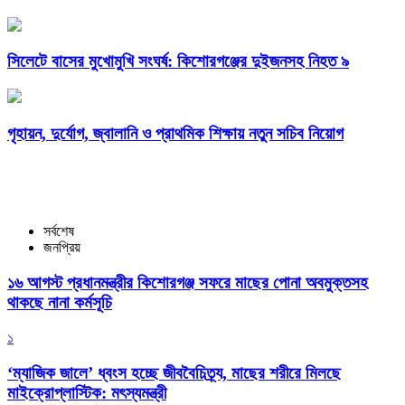
সিলেটে বাসের মুখোমুখি সংঘর্ষ: কিশোরগঞ্জের দুইজনসহ নিহত ৯
গৃহায়ন, দুর্যোগ, জ্বালানি ও প্রাথমিক শিক্ষায় নতুন সচিব নিয়োগ
সর্বশেষ
জনপ্রিয়
১৬ আগস্ট প্রধানমন্ত্রীর কিশোরগঞ্জ সফরে মাছের পোনা অবমুক্তসহ
থাকছে নানা কর্মসূচি
১
‘ম্যাজিক জালে’ ধ্বংস হচ্ছে জীববৈচিত্র্য, মাছের শরীরে মিলছে
মাইক্রোপ্লাস্টিক: মৎস্যমন্ত্রী