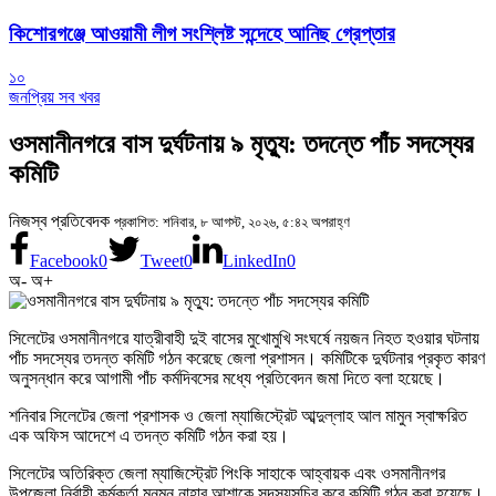
কিশোরগঞ্জে আওয়ামী লীগ সংশ্লিষ্ট সন্দেহে আনিছ গ্রেপ্তার
১০
জনপ্রিয় সব খবর
ওসমানীনগরে বাস দুর্ঘটনায় ৯ মৃত্যু: তদন্তে পাঁচ সদস্যের
কমিটি
নিজস্ব প্রতিবেদক
প্রকাশিত: শনিবার, ৮ আগস্ট, ২০২৬, ৫:৪২ অপরাহ্ণ
Facebook
0
Tweet
0
LinkedIn
0
অ-
অ+
সিলেটের ওসমানীনগরে যাত্রীবাহী দুই বাসের মুখোমুখি সংঘর্ষে নয়জন নিহত হওয়ার ঘটনায়
পাঁচ সদস্যের তদন্ত কমিটি গঠন করেছে জেলা প্রশাসন। কমিটিকে দুর্ঘটনার প্রকৃত কারণ
অনুসন্ধান করে আগামী পাঁচ কর্মদিবসের মধ্যে প্রতিবেদন জমা দিতে বলা হয়েছে।
শনিবার সিলেটের জেলা প্রশাসক ও জেলা ম্যাজিস্ট্রেট আব্দুল্লাহ আল মামুন স্বাক্ষরিত
এক অফিস আদেশে এ তদন্ত কমিটি গঠন করা হয়।
সিলেটের অতিরিক্ত জেলা ম্যাজিস্ট্রেট পিংকি সাহাকে আহ্বায়ক এবং ওসমানীনগর
উপজেলা নির্বাহী কর্মকর্তা মুনমুন নাহার আশাকে সদস্যসচিব করে কমিটি গঠন করা হয়েছে।