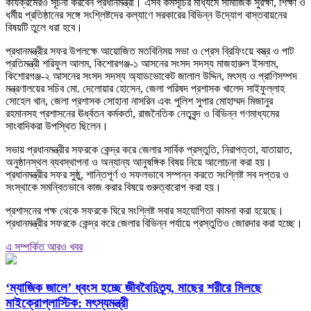
কার্যক্রমেরও সূচনা করবেন প্রধানমন্ত্রী। এসব কর্মসূচির মাধ্যমে সামাজিক সুরক্ষা, শিক্ষা ও
ধর্মীয় প্রতিষ্ঠানের সঙ্গে সংশ্লিষ্টদের কল্যাণে সরকারের বিভিন্ন উদ্যোগ বাস্তবায়নের
বিষয়টি তুলে ধরা হবে।
প্রধানমন্ত্রীর সফর উপলক্ষে আয়োজিত মতবিনিময় সভা ও প্রেস ব্রিফিংয়ে বস্ত্র ও পাট
প্রতিমন্ত্রী শরিফুল আলম, কিশোরগঞ্জ-১ আসনের সংসদ সদস্য মাজহারুল ইসলাম,
কিশোরগঞ্জ-২ আসনের সংসদ সদস্য অ্যাডভোকেট জালাল উদ্দিন, মৎস্য ও প্রাণিসম্পদ
মন্ত্রণালয়ের সচিব মো. দেলোয়ার হোসেন, জেলা পরিষদ প্রশাসক খালেদ সাইফুল্লাহ
সোহেল খান, জেলা প্রশাসক সোহানা নাসরিন এবং পুলিশ সুপার মোহাম্মদ মিজানুর
রহমানসহ প্রশাসনের ঊর্ধ্বতন কর্মকর্তা, রাজনৈতিক নেতৃবৃন্দ ও বিভিন্ন গণমাধ্যমের
সাংবাদিকরা উপস্থিত ছিলেন।
সভায় প্রধানমন্ত্রীর সফরকে কেন্দ্র করে জেলার সার্বিক প্রস্তুতি, নিরাপত্তা, যাতায়াত,
অনুষ্ঠানস্থল ব্যবস্থাপনা ও অন্যান্য আনুষঙ্গিক বিষয় নিয়ে আলোচনা করা হয়।
প্রধানমন্ত্রীর সফর সুষ্ঠু, শান্তিপূর্ণ ও সফলভাবে সম্পন্ন করতে সংশ্লিষ্ট সব দপ্তর ও
সংস্থাকে সমন্বিতভাবে কাজ করার বিষয়ে গুরুত্বারোপ করা হয়।
প্রশাসনের পক্ষ থেকে সফরকে ঘিরে সংশ্লিষ্ট সবার সহযোগিতা কামনা করা হয়েছে।
প্রধানমন্ত্রীর সফরকে কেন্দ্র করে জেলার বিভিন্ন পর্যায়ে প্রস্তুতিও জোরদার করা হচ্ছে।
এ সম্পর্কিত আরও খবর
‘ম্যাজিক জালে’ ধ্বংস হচ্ছে জীববৈচিত্র্য, মাছের শরীরে মিলছে
মাইক্রোপ্লাস্টিক: মৎস্যমন্ত্রী