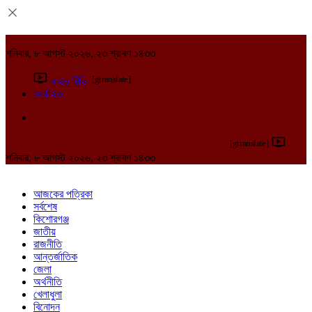
শনিবার, ৮ আগস্ট ২০২৬, ২৩ শ্রাবণ ১৪৩৩
[gtranslate]
লাইভ টিভি
আর্কাইভ
[gtranslate]
শনিবার, ৮ আগস্ট ২০২৬, ২৩ শ্রাবণ ১৪৩৩
আজকের পত্রিকা
সর্বশেষ
কিশোরগঞ্জ
জাতীয়
রাজনীতি
আন্তর্জাতিক
জেলা
অর্থনীতি
খেলাধুলা
বিনোদন