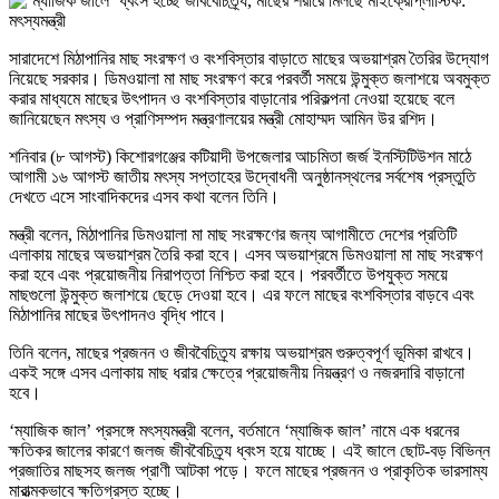
সারাদেশে মিঠাপানির মাছ সংরক্ষণ ও বংশবিস্তার বাড়াতে মাছের অভয়াশ্রম তৈরির উদ্যোগ
নিয়েছে সরকার। ডিমওয়ালা মা মাছ সংরক্ষণ করে পরবর্তী সময়ে উন্মুক্ত জলাশয়ে অবমুক্ত
করার মাধ্যমে মাছের উৎপাদন ও বংশবিস্তার বাড়ানোর পরিকল্পনা নেওয়া হয়েছে বলে
জানিয়েছেন মৎস্য ও প্রাণিসম্পদ মন্ত্রণালয়ের মন্ত্রী মোহাম্মদ আমিন উর রশিদ।
শনিবার (৮ আগস্ট) কিশোরগঞ্জের কটিয়াদী উপজেলার আচমিতা জর্জ ইনস্টিটিউশন মাঠে
আগামী ১৬ আগস্ট জাতীয় মৎস্য সপ্তাহের উদ্বোধনী অনুষ্ঠানস্থলের সর্বশেষ প্রস্তুতি
দেখতে এসে সাংবাদিকদের এসব কথা বলেন তিনি।
মন্ত্রী বলেন, মিঠাপানির ডিমওয়ালা মা মাছ সংরক্ষণের জন্য আগামীতে দেশের প্রতিটি
এলাকায় মাছের অভয়াশ্রম তৈরি করা হবে। এসব অভয়াশ্রমে ডিমওয়ালা মা মাছ সংরক্ষণ
করা হবে এবং প্রয়োজনীয় নিরাপত্তা নিশ্চিত করা হবে। পরবর্তীতে উপযুক্ত সময়ে
মাছগুলো উন্মুক্ত জলাশয়ে ছেড়ে দেওয়া হবে। এর ফলে মাছের বংশবিস্তার বাড়বে এবং
মিঠাপানির মাছের উৎপাদনও বৃদ্ধি পাবে।
তিনি বলেন, মাছের প্রজনন ও জীববৈচিত্র্য রক্ষায় অভয়াশ্রম গুরুত্বপূর্ণ ভূমিকা রাখবে।
একই সঙ্গে এসব এলাকায় মাছ ধরার ক্ষেত্রে প্রয়োজনীয় নিয়ন্ত্রণ ও নজরদারি বাড়ানো
হবে।
‘ম্যাজিক জাল’ প্রসঙ্গে মৎস্যমন্ত্রী বলেন, বর্তমানে ‘ম্যাজিক জাল’ নামে এক ধরনের
ক্ষতিকর জালের কারণে জলজ জীববৈচিত্র্য ধ্বংস হয়ে যাচ্ছে। এই জালে ছোট-বড় বিভিন্ন
প্রজাতির মাছসহ জলজ প্রাণী আটকা পড়ে। ফলে মাছের প্রজনন ও প্রাকৃতিক ভারসাম্য
মারাত্মকভাবে ক্ষতিগ্রস্ত হচ্ছে।