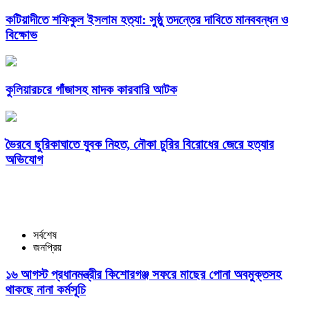
কটিয়াদীতে শফিকুল ইসলাম হত্যা: সুষ্ঠু তদন্তের দাবিতে মানববন্ধন ও
বিক্ষোভ
কুলিয়ারচরে গাঁজাসহ মাদক কারবারি আটক
ভৈরবে ছুরিকাঘাতে যুবক নিহত, নৌকা চুরির বিরোধের জেরে হত্যার
অভিযোগ
সর্বশেষ
জনপ্রিয়
১৬ আগস্ট প্রধানমন্ত্রীর কিশোরগঞ্জ সফরে মাছের পোনা অবমুক্তসহ
থাকছে নানা কর্মসূচি