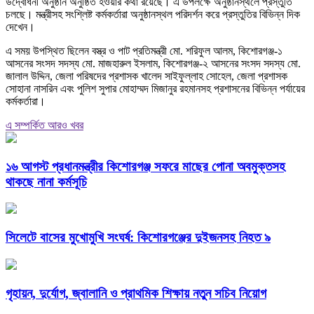
উদ্বোধনী অনুষ্ঠান অনুষ্ঠিত হওয়ার কথা রয়েছে। এ উপলক্ষে অনুষ্ঠানস্থলে প্রস্তুতি
চলছে। মন্ত্রীসহ সংশ্লিষ্ট কর্মকর্তারা অনুষ্ঠানস্থল পরিদর্শন করে প্রস্তুতির বিভিন্ন দিক
দেখেন।
এ সময় উপস্থিত ছিলেন বস্ত্র ও পাট প্রতিমন্ত্রী মো. শরিফুল আলম, কিশোরগঞ্জ-১
আসনের সংসদ সদস্য মো. মাজহারুল ইসলাম, কিশোরগঞ্জ-২ আসনের সংসদ সদস্য মো.
জালাল উদ্দিন, জেলা পরিষদের প্রশাসক খালেদ সাইফুল্লাহ সোহেল, জেলা প্রশাসক
সোহানা নাসরিন এবং পুলিশ সুপার মোহাম্মদ মিজানুর রহমানসহ প্রশাসনের বিভিন্ন পর্যায়ের
কর্মকর্তারা।
এ সম্পর্কিত আরও খবর
১৬ আগস্ট প্রধানমন্ত্রীর কিশোরগঞ্জ সফরে মাছের পোনা অবমুক্তসহ
থাকছে নানা কর্মসূচি
সিলেটে বাসের মুখোমুখি সংঘর্ষ: কিশোরগঞ্জের দুইজনসহ নিহত ৯
গৃহায়ন, দুর্যোগ, জ্বালানি ও প্রাথমিক শিক্ষায় নতুন সচিব নিয়োগ