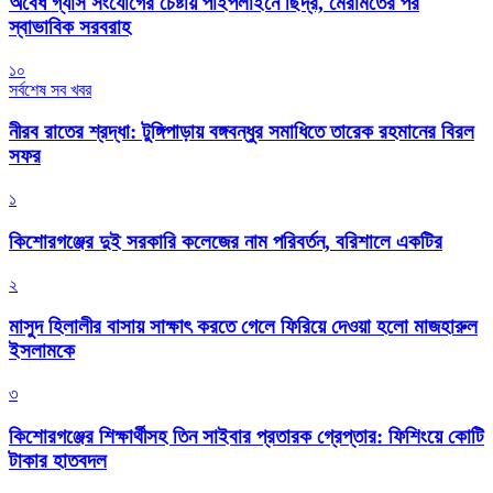
অবৈধ গ্যাস সংযোগের চেষ্টায় পাইপলাইনে ছিদ্র, মেরামতের পর
স্বাভাবিক সরবরাহ
১০
সর্বশেষ সব খবর
নীরব রাতের শ্রদ্ধা: টুঙ্গিপাড়ায় বঙ্গবন্ধুর সমাধিতে তারেক রহমানের বিরল
সফর
১
কিশোরগঞ্জের দুই সরকারি কলেজের নাম পরিবর্তন, বরিশালে একটির
২
মাসুদ হিলালীর বাসায় সাক্ষাৎ করতে গেলে ফিরিয়ে দেওয়া হলো মাজহারুল
ইসলামকে
৩
কিশোরগঞ্জের শিক্ষার্থীসহ তিন সাইবার প্রতারক গ্রেপ্তার: ফিশিংয়ে কোটি
টাকার হাতবদল