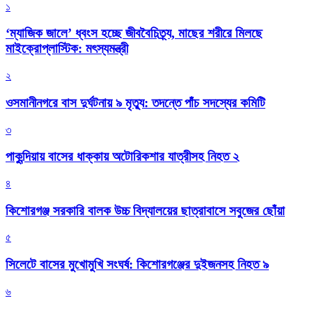
১
‘ম্যাজিক জালে’ ধ্বংস হচ্ছে জীববৈচিত্র্য, মাছের শরীরে মিলছে
মাইক্রোপ্লাস্টিক: মৎস্যমন্ত্রী
২
ওসমানীনগরে বাস দুর্ঘটনায় ৯ মৃত্যু: তদন্তে পাঁচ সদস্যের কমিটি
৩
পাকুন্দিয়ায় বাসের ধাক্কায় অটোরিকশার যাত্রীসহ নিহত ২
৪
কিশোরগঞ্জ সরকারি বালক উচ্চ বিদ্যালয়ের ছাত্রাবাসে সবুজের ছোঁয়া
৫
সিলেটে বাসের মুখোমুখি সংঘর্ষ: কিশোরগঞ্জের দুইজনসহ নিহত ৯
৬