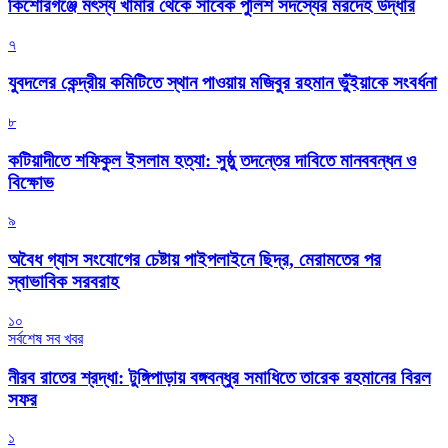
কিশোরগঞ্জে মৎস্য খামার থেকে সাবেক পুলিশ সদস্যের মরদেহ উদ্ধার
৭
যুবদলের কেন্দ্রীয় কমিটিতে স্থান পাওয়ায় মজিবুর রহমান ভুঁইয়াকে সংবর্ধনা
৮
কটিয়াদীতে শফিকুল ইসলাম হত্যা: সুষ্ঠু তদন্তের দাবিতে মানববন্ধন ও
বিক্ষোভ
৯
অবৈধ গ্যাস সংযোগের চেষ্টায় পাইপলাইনে ছিদ্র, মেরামতের পর
স্বাভাবিক সরবরাহ
১০
সর্বশেষ সব খবর
নীরব রাতের শ্রদ্ধা: টুঙ্গিপাড়ায় বঙ্গবন্ধুর সমাধিতে তারেক রহমানের বিরল
সফর
১