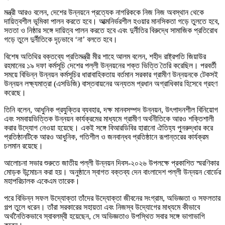
মন্ত্রী আরও বলেন, দেশের উন্নয়নে প্রত্যেক নাগরিককে নিজ নিজ অবস্থান থেকে
দায়িত্বশীল ভূমিকা পালন করতে হবে। আত্মনির্ভরশীল হওয়ার মানসিকতা গড়ে তুলতে হবে,
সততা ও নিষ্ঠার সঙ্গে দায়িত্ব পালন করতে হবে এবং দুর্নীতির বিরুদ্ধে সামাজিক প্রতিরোধ
গড়ে তুলে দুর্নীতিকে দৃঢ়ভাবে ‘না’ বলতে হবে।
বিশেষ অতিথির বক্তব্যে প্রতিমন্ত্রী মীর শাহে আলম বলেন, শহীদ রাষ্ট্রপতি জিয়াউর
রহমানের ১৯ দফা কর্মসূচি দেশের পল্লী উন্নয়নের শক্ত ভিত্তি তৈরি করেছিল। পরবর্তী
সময়ে বিভিন্ন উন্নয়ন কর্মসূচির ধারাবাহিকতায় বর্তমান সরকার গ্রামীণ উন্নয়নকে টেকসই
উন্নয়ন লক্ষ্যমাত্রা (এসডিজি) বাস্তবায়নের অন্যতম প্রধান অগ্রাধিকার হিসেবে গ্রহণ
করেছে।
তিনি বলেন, আধুনিক প্রযুক্তির ব্যবহার, দক্ষ মানবসম্পদ উন্নয়ন, উৎপাদনশীল বিনিয়োগ
এবং সমবায়ভিত্তিক উন্নয়ন কার্যক্রমের মাধ্যমে গ্রামীণ অর্থনীতিকে আরও শক্তিশালী
করার উদ্যোগ নেওয়া হয়েছে। একই সঙ্গে বিআরডিবির হারানো ঐতিহ্য পুনরুদ্ধার করে
প্রতিষ্ঠানটিকে আরও আধুনিক, গতিশীল ও জনবান্ধব প্রতিষ্ঠানে রূপান্তরের কার্যক্রম
চলমান রয়েছে।
আলোচনা সভার শুরুতে জাতীয় পল্লী উন্নয়ন দিবস-২০২৬ উপলক্ষে প্রকাশিত স্মরণিকার
মোড়ক উন্মোচন করা হয়। অনুষ্ঠানে স্বাগত বক্তব্য দেন বাংলাদেশ পল্লী উন্নয়ন বোর্ডের
মহাপরিচালক একেএম তারেক।
পরে বিভিন্ন সফল উদ্যোক্তা তাঁদের উদ্যোক্তা জীবনের সংগ্রাম, অভিজ্ঞতা ও সফলতার
গল্প তুলে ধরেন। তাঁরা সরকারের সহায়তা এবং নিজস্ব উদ্যোগের মাধ্যমে কীভাবে
অর্থনৈতিকভাবে স্বাবলম্বী হয়েছেন, সে অভিজ্ঞতাও উপস্থিত সবার সঙ্গে ভাগাভাগি