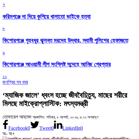
৭
করিমগঞ্জে দা দিয়ে কুপিয়ে খালাতো ভাইকে হত্যা
৮
কিশোরগঞ্জে গৃহবধূর ঝুলন্ত মরদেহ উদ্ধার, স্বামী পুলিশের হেফাজতে
৯
কিশোরগঞ্জে আওয়ামী লীগ সংশ্লিষ্ট সন্দেহে আনিছ গ্রেপ্তার
১০
জনপ্রিয় সব খবর
‘ম্যাজিক জালে’ ধ্বংস হচ্ছে জীববৈচিত্র্য, মাছের শরীরে
মিলছে মাইক্রোপ্লাস্টিক: মৎস্যমন্ত্রী
তোফায়েল আহমেদ
প্রকাশিত: শনিবার, ৮ আগস্ট, ২০২৬, ৬:২২ অপরাহ্ণ
Facebook
0
Tweet
0
LinkedIn
0
অ-
অ+