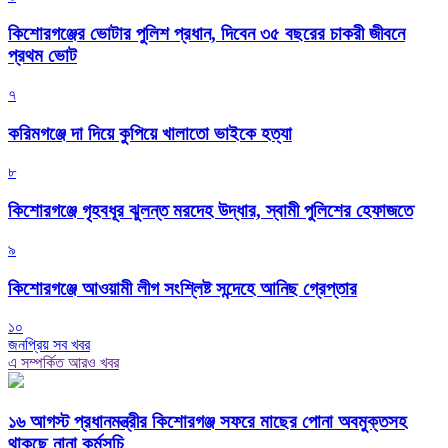
কিশোরগঞ্জের ভোটার পুলিশ প্রধান, দিবেন ৩৫ বছরের চাকরী জীবনে
প্রথম ভোট
৭
করিমগঞ্জে দা দিয়ে কুপিয়ে খালাতো ভাইকে হত্যা
৮
কিশোরগঞ্জে গৃহবধূর ঝুলন্ত মরদেহ উদ্ধার, স্বামী পুলিশের হেফাজতে
৯
কিশোরগঞ্জে আওয়ামী লীগ সংশ্লিষ্ট সন্দেহে আনিছ গ্রেপ্তার
১০
জনপ্রিয় সব খবর
এ সম্পর্কিত আরও খবর
১৬ আগস্ট প্রধানমন্ত্রীর কিশোরগঞ্জ সফরে মাছের পোনা অবমুক্তসহ
থাকছে নানা কর্মসূচি