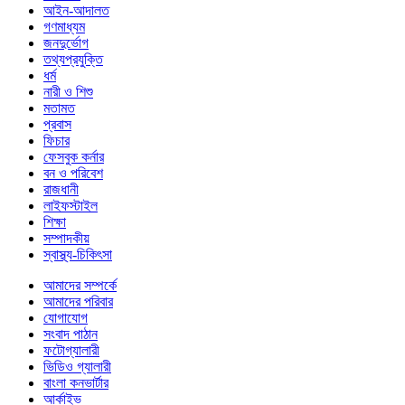
আইন-আদালত
গণমাধ্যম
জনদুর্ভোগ
তথ্যপ্রযুক্তি
ধর্ম
নারী ও শিশু
মতামত
প্রবাস
ফিচার
ফেসবুক কর্নার
বন ও পরিবেশ
রাজধানী
লাইফস্টাইল
শিক্ষা
সম্পাদকীয়
স্বাস্থ্য-চিকিৎসা
আমাদের সম্পর্কে
আমাদের পরিবার
যোগাযোগ
সংবাদ পাঠান
ফটোগ্যালারী
ভিডিও গ্যালারী
বাংলা কনভার্টার
আর্কাইভ