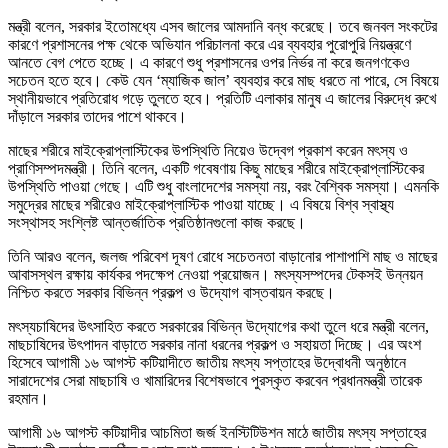
মন্ত্রী বলেন, সরকার ইতোমধ্যে এসব জালের আমদানি বন্ধ করেছে। তবে জনবল সংকটের
কারণে প্রশাসনের পক্ষ থেকে অভিযান পরিচালনা করে এর ব্যবহার পুরোপুরি নিয়ন্ত্রণে
আনতে বেগ পেতে হচ্ছে। এ কারণে শুধু প্রশাসনের ওপর নির্ভর না করে জনগণকেও
সচেতন হতে হবে। কেউ যেন ‘ম্যাজিক জাল’ ব্যবহার করে মাছ ধরতে না পারে, সে বিষয়ে
স্থানীয়ভাবে প্রতিরোধ গড়ে তুলতে হবে। প্রতিটি এলাকার মানুষ এ জালের বিরুদ্ধে রুখে
দাঁড়ালে সরকার তাদের পাশে থাকবে।
মাছের শরীরে মাইক্রোপ্লাস্টিকের উপস্থিতি নিয়েও উদ্বেগ প্রকাশ করেন মৎস্য ও
প্রাণিসম্পদমন্ত্রী। তিনি বলেন, একটি গবেষণায় কিছু মাছের শরীরে মাইক্রোপ্লাস্টিকের
উপস্থিতি পাওয়া গেছে। এটি শুধু বাংলাদেশের সমস্যা নয়, বরং বৈশ্বিক সমস্যা। এমনকি
সমুদ্রের মাছের শরীরেও মাইক্রোপ্লাস্টিক পাওয়া যাচ্ছে। এ বিষয়ে বিশ্ব স্বাস্থ্য
সংস্থাসহ সংশ্লিষ্ট আন্তর্জাতিক প্রতিষ্ঠানগুলো কাজ করছে।
তিনি আরও বলেন, জলজ পরিবেশ দূষণ রোধে সচেতনতা বাড়ানোর পাশাপাশি মাছ ও মাছের
আবাসস্থল রক্ষায় কার্যকর পদক্ষেপ নেওয়া প্রয়োজন। মৎস্যসম্পদের টেকসই উন্নয়ন
নিশ্চিত করতে সরকার বিভিন্ন প্রকল্প ও উদ্যোগ বাস্তবায়ন করছে।
মৎস্যচাষিদের উৎসাহিত করতে সরকারের বিভিন্ন উদ্যোগের কথা তুলে ধরে মন্ত্রী বলেন,
মাছচাষিদের উৎপাদন বাড়াতে সরকার নানা ধরনের প্রকল্প ও সহায়তা দিচ্ছে। এর অংশ
হিসেবে আগামী ১৬ আগস্ট কটিয়াদীতে জাতীয় মৎস্য সপ্তাহের উদ্বোধনী অনুষ্ঠানে
সারাদেশের সেরা মাছচাষি ও খামারিদের বিশেষভাবে পুরস্কৃত করবেন প্রধানমন্ত্রী তারেক
রহমান।
আগামী ১৬ আগস্ট কটিয়াদীর আচমিতা জর্জ ইনস্টিটিউশন মাঠে জাতীয় মৎস্য সপ্তাহের