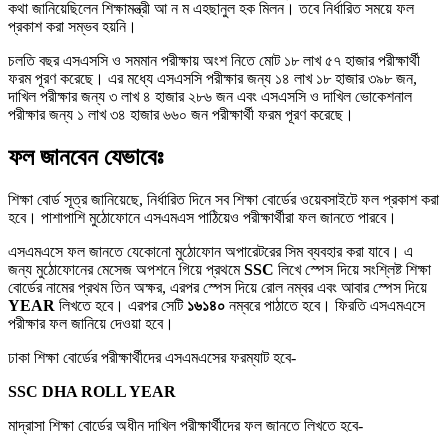
কথা জানিয়েছিলেন শিক্ষামন্ত্রী আ ন ম এহছানুল হক মিলন। তবে নির্ধারিত সময়ে ফল
প্রকাশ করা সম্ভব হয়নি।
চলতি বছর এসএসসি ও সমমান পরীক্ষায় অংশ নিতে মোট ১৮ লাখ ৫৭ হাজার পরীক্ষার্থী
ফরম পূরণ করেছে। এর মধ্যে এসএসসি পরীক্ষার জন্য ১৪ লাখ ১৮ হাজার ৩৯৮ জন,
দাখিল পরীক্ষার জন্য ৩ লাখ ৪ হাজার ২৮৬ জন এবং এসএসসি ও দাখিল ভোকেশনাল
পরীক্ষার জন্য ১ লাখ ৩৪ হাজার ৬৬০ জন পরীক্ষার্থী ফরম পূরণ করেছে।
ফল জানবেন যেভাবেঃ
শিক্ষা বোর্ড সূত্র জানিয়েছে, নির্ধারিত দিনে সব শিক্ষা বোর্ডের ওয়েবসাইটে ফল প্রকাশ করা
হবে। পাশাপাশি মুঠোফোনে এসএমএস পাঠিয়েও পরীক্ষার্থীরা ফল জানতে পারবে।
এসএমএসে ফল জানতে যেকোনো মুঠোফোন অপারেটরের সিম ব্যবহার করা যাবে। এ
জন্য মুঠোফোনের মেসেজ অপশনে গিয়ে প্রথমে
SSC
লিখে স্পেস দিয়ে সংশ্লিষ্ট শিক্ষা
বোর্ডের নামের প্রথম তিন অক্ষর, এরপর স্পেস দিয়ে রোল নম্বর এবং আবার স্পেস দিয়ে
YEAR
লিখতে হবে। এরপর সেটি
১৬১৪০
নম্বরে পাঠাতে হবে। ফিরতি এসএমএসে
পরীক্ষার ফল জানিয়ে দেওয়া হবে।
ঢাকা শিক্ষা বোর্ডের পরীক্ষার্থীদের এসএমএসের ফরম্যাট হবে-
SSC DHA ROLL YEAR
মাদ্রাসা শিক্ষা বোর্ডের অধীন দাখিল পরীক্ষার্থীদের ফল জানতে লিখতে হবে-