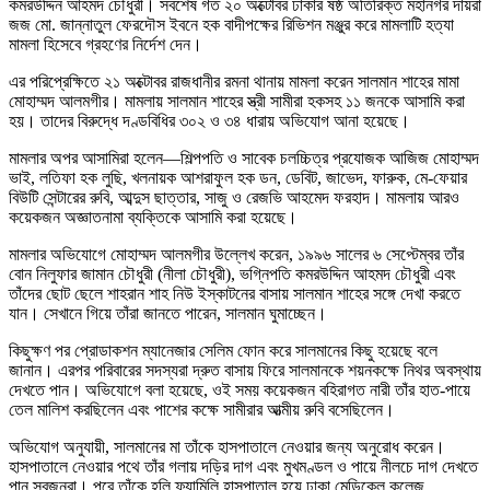
কমরউদ্দিন আহমদ চৌধুরী। সবশেষ গত ২০ অক্টোবর ঢাকার ষষ্ঠ অতিরিক্ত মহানগর দায়রা
জজ মো. জান্নাতুল ফেরদৌস ইবনে হক বাদীপক্ষের রিভিশন মঞ্জুর করে মামলাটি হত্যা
মামলা হিসেবে গ্রহণের নির্দেশ দেন।
এর পরিপ্রেক্ষিতে ২১ অক্টোবর রাজধানীর রমনা থানায় মামলা করেন সালমান শাহের মামা
মোহাম্মদ আলমগীর। মামলায় সালমান শাহের স্ত্রী সামীরা হকসহ ১১ জনকে আসামি করা
হয়। তাদের বিরুদ্ধে দণ্ডবিধির ৩০২ ও ৩৪ ধারায় অভিযোগ আনা হয়েছে।
মামলার অপর আসামিরা হলেন—শিল্পপতি ও সাবেক চলচ্চিত্র প্রযোজক আজিজ মোহাম্মদ
ভাই, লতিফা হক লুছি, খলনায়ক আশরাফুল হক ডন, ডেবিট, জাভেদ, ফারুক, মে-ফেয়ার
বিউটি সেন্টারের রুবি, আব্দুস ছাত্তার, সাজু ও রেজভি আহমেদ ফরহাদ। মামলায় আরও
কয়েকজন অজ্ঞাতনামা ব্যক্তিকে আসামি করা হয়েছে।
মামলার অভিযোগে মোহাম্মদ আলমগীর উল্লেখ করেন, ১৯৯৬ সালের ৬ সেপ্টেম্বর তাঁর
বোন নিলুফার জামান চৌধুরী (নীলা চৌধুরী), ভগ্নিপতি কমরউদ্দিন আহমদ চৌধুরী এবং
তাঁদের ছোট ছেলে শাহরান শাহ নিউ ইস্কাটনের বাসায় সালমান শাহের সঙ্গে দেখা করতে
যান। সেখানে গিয়ে তাঁরা জানতে পারেন, সালমান ঘুমাচ্ছেন।
কিছুক্ষণ পর প্রোডাকশন ম্যানেজার সেলিম ফোন করে সালমানের কিছু হয়েছে বলে
জানান। এরপর পরিবারের সদস্যরা দ্রুত বাসায় ফিরে সালমানকে শয়নকক্ষে নিথর অবস্থায়
দেখতে পান। অভিযোগে বলা হয়েছে, ওই সময় কয়েকজন বহিরাগত নারী তাঁর হাত-পায়ে
তেল মালিশ করছিলেন এবং পাশের কক্ষে সামীরার আত্মীয় রুবি বসেছিলেন।
অভিযোগ অনুযায়ী, সালমানের মা তাঁকে হাসপাতালে নেওয়ার জন্য অনুরোধ করেন।
হাসপাতালে নেওয়ার পথে তাঁর গলায় দড়ির দাগ এবং মুখমণ্ডল ও পায়ে নীলচে দাগ দেখতে
পান স্বজনরা। পরে তাঁকে হলি ফ্যামিলি হাসপাতাল হয়ে ঢাকা মেডিকেল কলেজ