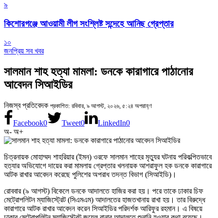
৯
কিশোরগঞ্জে আওয়ামী লীগ সংশ্লিষ্ট সন্দেহে আনিছ গ্রেপ্তার
১০
জনপ্রিয় সব খবর
সালমান শাহ হত্যা মামলা: ডনকে কারাগারে পাঠানোর
আবেদন সিআইডির
নিজস্ব প্রতিবেদক
প্রকাশিত: রবিবার, ৯ আগস্ট, ২০২৬, ৫:২৪ অপরাহ্ণ
Facebook
0
Tweet
0
LinkedIn
0
অ-
অ+
চিত্রনায়ক মোহাম্মদ শাহরিয়ার (ইমন) ওরফে সালমান শাহের মৃত্যুর ঘটনায় পরিকল্পিতভাবে
হত্যার অভিযোগে দায়ের করা মামলায় গ্রেপ্তার খলনায়ক আশরাফুল হক ডনকে কারাগারে
আটক রাখার আবেদন করেছে পুলিশের অপরাধ তদন্ত বিভাগ (সিআইডি)।
রোববার (৯ আগস্ট) বিকেলে ডনকে আদালতে হাজির করা হয়। পরে তাকে ঢাকার চিফ
মেট্রোপলিটন ম্যাজিস্ট্রেট (সিএমএম) আদালতের হাজতখানায় রাখা হয়। তার বিরুদ্ধে
কারাগারে আটক রাখার আবেদন করেন সিআইডির পরিদর্শক আরিফুর রহমান। এ বিষয়ে
ঢাকার মেট্রোপলিটন ম্যাজিস্ট্রেট জুয়েল রানার আদালতে শুনানি হওয়ার কথা রয়েছে।