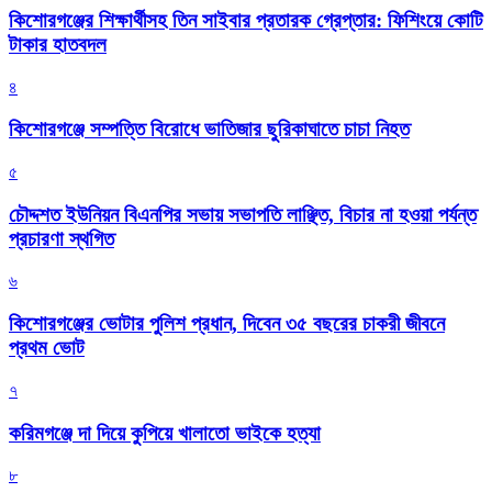
কিশোরগঞ্জের শিক্ষার্থীসহ তিন সাইবার প্রতারক গ্রেপ্তার: ফিশিংয়ে কোটি
টাকার হাতবদল
৪
কিশোরগঞ্জে সম্পত্তি বিরোধে ভাতিজার ছুরিকাঘাতে চাচা নিহত
৫
চৌদ্দশত ইউনিয়ন বিএনপির সভায় সভাপতি লাঞ্ছিত, বিচার না হওয়া পর্যন্ত
প্রচারণা স্থগিত
৬
কিশোরগঞ্জের ভোটার পুলিশ প্রধান, দিবেন ৩৫ বছরের চাকরী জীবনে
প্রথম ভোট
৭
করিমগঞ্জে দা দিয়ে কুপিয়ে খালাতো ভাইকে হত্যা
৮