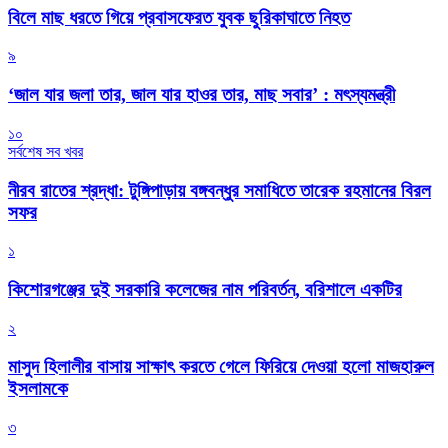
বিলে মাছ ধরতে গিয়ে প্রবাসফেরত যুবক ছুরিকাঘাতে নিহত
৯
‘জাল যার জলা তার, জাল যার হাওর তার, মাছ সবার’ : মৎস্যমন্ত্রী
১০
সর্বশেষ সব খবর
নীরব রাতের শ্রদ্ধা: টুঙ্গিপাড়ায় বঙ্গবন্ধুর সমাধিতে তারেক রহমানের বিরল
সফর
১
কিশোরগঞ্জের দুই সরকারি কলেজের নাম পরিবর্তন, বরিশালে একটির
২
মাসুদ হিলালীর বাসায় সাক্ষাৎ করতে গেলে ফিরিয়ে দেওয়া হলো মাজহারুল
ইসলামকে
৩