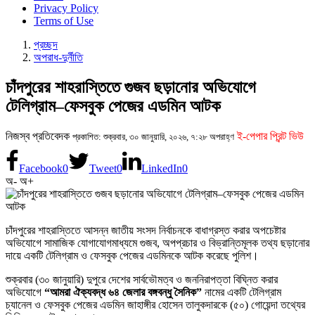
Privacy Policy
Terms of Use
প্রচ্ছদ
অপরাধ-দুর্নীতি
চাঁদপুরের শাহরাস্তিতে গুজব ছড়ানোর অভিযোগে
টেলিগ্রাম–ফেসবুক পেজের এডমিন আটক
নিজস্ব প্রতিবেদক
ই-পেপার প্রিন্ট ভিউ
প্রকাশিত: শুক্রবার, ৩০ জানুয়ারি, ২০২৬, ৭:২৮ অপরাহ্ণ
Facebook
0
Tweet
0
LinkedIn
0
অ-
অ+
চাঁদপুরের শাহরাস্তিতে আসন্ন জাতীয় সংসদ নির্বাচনকে বাধাগ্রস্ত করার অপচেষ্টার
অভিযোগে সামাজিক যোগাযোগমাধ্যমে গুজব, অপপ্রচার ও বিভ্রান্তিমূলক তথ্য ছড়ানোর
দায়ে একটি টেলিগ্রাম ও ফেসবুক পেজের এডমিনকে আটক করেছে পুলিশ।
শুক্রবার (৩০ জানুয়ারি) দুপুরে দেশের সার্বভৌমত্ব ও জননিরাপত্তা বিঘ্নিত করার
অভিযোগে
“আমরা ঐক্যবদ্ধ ৬৪ জেলার বঙ্গবন্ধু সৈনিক”
নামের একটি টেলিগ্রাম
চ্যানেল ও ফেসবুক পেজের এডমিন জাহাঙ্গীর হোসেন তালুকদারকে (৫০) গোয়েন্দা তথ্যের