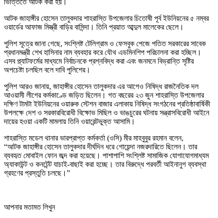
ভিত্তিতে আটক করা হয়।
আটক জাহাঙ্গীর হোসেন তালুকদার শাহরাস্তি উপজেলার চিতোষী পূর্ব ইউনিয়নের ৫ নম্বর
ওয়ার্ডের আফাজ মিস্ত্রী বাড়ির বাসিন্দা। তিনি প্রয়াত আব্দুল মালেকের ছেলে।
পুলিশ সূত্রে জানা গেছে, সংশ্লিষ্ট টেলিগ্রাম ও ফেসবুক পেজে পতিত সরকারের সাবেক
প্রধানমন্ত্রী শেখ হাসিনার নাম ব্যবহার করে যৌথ এডমিনশিপ পরিচালনা করা হচ্ছিল।
এসব প্ল্যাটফর্মের মাধ্যমে নির্বাচনকে প্রশ্নবিদ্ধ করা এবং জনমনে বিভ্রান্তি সৃষ্টির
অপচেষ্টা চলছিল বলে দাবি পুলিশের।
পুলিশ আরও জানায়, জাহাঙ্গীর হোসেন তালুকদার এর আগেও নিষিদ্ধ রাজনৈতিক দল
আওয়ামী লীগের কর্মকাণ্ডে জড়িত ছিলেন। গত বছরের ২৩ জুন শাহরাস্তি উপজেলার
দক্ষিণ টামটা ইউনিয়নের ওয়ারুক স্টেশন বাজার এলাকায় নিষিদ্ধ সংগঠনের প্রতিষ্ঠাবার্ষিকী
উপলক্ষে দেশ ও সরকারবিরোধী বিক্ষোভ মিছিল ও ভাঙচুরের ঘটনায় সন্ত্রাসবিরোধী আইনে
দায়ের হওয়া একটি মামলায় তিনি ওয়ারেন্টভুক্ত আসামি।
শাহরাস্তি মডেল থানার ভারপ্রাপ্ত কর্মকর্তা (ওসি) মীর মাহবুবুর রহমান বলেন,
“আটক জাহাঙ্গীর হোসেন তালুকদার দীর্ঘদিন ধরে গোয়েন্দা নজরদারিতে ছিলেন। তার
ব্যবহৃত মোবাইল ফোন জব্দ করা হয়েছে। পাশাপাশি সংশ্লিষ্ট সামাজিক যোগাযোগমাধ্যম
অ্যাকাউন্ট ও কনটেন্ট যাচাই-বাছাই করা হচ্ছে। তার বিরুদ্ধে পরবর্তী আইনানুগ ব্যবস্থা
গ্রহণের প্রস্তুতি চলছে।”
আপনার মতামত লিখুন