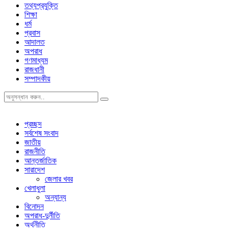
তথ্যপ্রযুক্তি
শিক্ষা
ধর্ম
প্রবাস
আদালত
অপরাধ
গণমাধ্যম
রাজধানী
সম্পাদকীয়
প্রচ্ছদ
সর্বশেষ সংবাদ
জাতীয়
রাজনীতি
আন্তর্জাতিক
সারাদেশ
জেলার খবর
খেলাধুলা
অন্যান্য
বিনোদন
অপরাধ-দুর্নীতি
অর্থনীতি