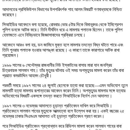
আদালতের প্রসিকিউশন বিভাগের উপপরিদর্শক শাহ আলম বিষয়টি গণমাধ্যমকে নিশ্চিত
করেছেন।
সিআইডির আবেদনে বলা হয়েছে, রোববার ভোর ৫টার দিকে বিমানবন্দর থেকে ইমিগ্রেশন
পুলিশ ডনকে আটক করে। তিনি দীর্ঘদিন ধরে এ মামলায় পলাতক ছিলেন। তাকে পুলিশ
হেফাজতে এনে নিবিড়ভাবে জিজ্ঞাসাবাদের প্রক্রিয়া চলছে।
আবেদনে আরও বলা হয়, ডন জামিনে মুক্ত হলে মামলার তদন্তে বিঘ্ন ঘটতে পারে এবং
তিনি পুনরায় পলাতক হওয়ার আশঙ্কা রয়েছে। এ কারণে তাকে কারাগারে আটক রাখা
প্রয়োজন।
১৯৯৬ সালের ৬ সেপ্টেম্বর রাজধানীর নিউ ইস্কাটনের বাসায় মারা যান জনপ্রিয়
চিত্রনায়ক সালমান শাহ। তাঁর মৃত্যুর ঘটনায় ওই সময় অপমৃত্যুর মামলা করেন তাঁর বাবা
প্রয়াত কমরউদ্দিন আহমদ চৌধুরী।
পরবর্তী সময়ে ১৯৯৭ সালের ২৪ জুলাই ছেলেকে হত্যা করা হয়েছে—এমন অভিযোগ তুলে
মামলাটি হত্যা মামলায় রূপান্তরের আবেদন করেন তিনি। অপমৃত্যুর মামলার সঙ্গে হত্যার
অভিযোগের বিষয়টি একসঙ্গে তদন্ত করতে সিআইডিকে নির্দেশ দেন আদালত।
১৯৯৭ সালের ৩ নভেম্বর আদালতে চূড়ান্ত প্রতিবেদন দাখিল করে সিআইডি।
প্রতিবেদনে সালমান শাহের মৃত্যুকে আত্মহত্যা বলে উল্লেখ করা হয়। একই বছরের ২৫
নভেম্বর ঢাকার সিএমএম আদালত ওই চূড়ান্ত প্রতিবেদন গ্রহণ করেন।
পরে সিআইডির প্রতিবেদন প্রত্যাখ্যান করে রিভিশন মামলা করেন সালমান শাহের বাবা