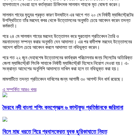
হাসপাতালে নেওয়া হলে কর্তব্যরত চিকিৎসক সালমান শাহকে মৃত ঘোষণা করেন।
সালমান শাহের মৃত্যুর প্রকৃত কারণ উদঘাটনে এর আগে গত ২০ মে নির্বাহী ম্যাজিস্ট্রেটের
উপস্থিতিতে তাঁর মরদেহ কবর থেকে উত্তোলনের অনুমতি চেয়ে আবেদন করেন তদন্ত
কর্মকর্তা।
পরে ২৪ মে সালমান শাহের মরদেহ উত্তোলন করে সুরতহাল প্রতিবেদন তৈরি ও
ময়নাতদন্ত সম্পন্ন করার অনুমতি দেন আদালত। এর পর বাদীপক্ষ মরদেহ উত্তোলনের
আদেশ বাতিল চেয়ে আবেদন করলে আদালত তা নথিভুক্ত করেন।
পরে গত ২২ জুন দেহাবশেষ উত্তোলনের কার্যক্রম পরিচালনার জন্য সিলেটের অতিরিক্ত
জেলা ম্যাজিস্ট্রেট পিংকি সাহাকে নির্বাহী ম্যাজিস্ট্রেট হিসেবে নিয়োগ দেওয়া হয়। এ-
সংক্রান্ত আদেশের অনুলিপি আদালতে দাখিল করা হলে তা নথিভুক্ত করা হয়।
মামলাটিতে তদন্ত প্রতিবেদন দাখিলের জন্য আগামী ৩০ আগস্ট দিন ধার্য রয়েছে।
এ সম্পর্কিত আরও খবর
ভৈরবে নদী বাংলা শপিং কমপ্লেক্সে ৬ ফাস্টফুড প্রতিষ্ঠানকে জরিমানা
বিলে মাছ ধরতে গিয়ে প্রবাসফেরত যুবক ছুরিকাঘাতে নিহত