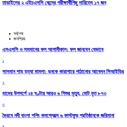
তাড়াইলের ২ এইচএসসি কেন্দ্রে পরীক্ষার্থীপিছু দায়িত্বে ১৭ জন
সর্বশেষ
জনপ্রিয়
এসএসসি ও সমমানের ফল আগামীকাল; ফল জানবেন যেভাবে
১
সালমান শাহ হত্যা মামলা: ডনকে কারাগারে পাঠানোর আবেদন সিআইডির
২
হামের উপসর্গে ২৪ ঘণ্টায় আরও ৬ শিশুর মৃত্যু, মোট মৃত ৮৭৩
৩
ভৈরবে নদী বাংলা শপিং কমপ্লেক্সে ৬ ফাস্টফুড প্রতিষ্ঠানকে জরিমানা
৪