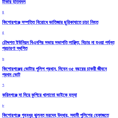
টাকার হাতবদল
৪
কিশোরগঞ্জে সম্পত্তি বিরোধে ভাতিজার ছুরিকাঘাতে চাচা নিহত
৫
চৌদ্দশত ইউনিয়ন বিএনপির সভায় সভাপতি লাঞ্ছিত, বিচার না হওয়া পর্যন্ত
প্রচারণা স্থগিত
৬
কিশোরগঞ্জের ভোটার পুলিশ প্রধান, দিবেন ৩৫ বছরের চাকরী জীবনে
প্রথম ভোট
৭
করিমগঞ্জে দা দিয়ে কুপিয়ে খালাতো ভাইকে হত্যা
৮
কিশোরগঞ্জে গৃহবধূর ঝুলন্ত মরদেহ উদ্ধার, স্বামী পুলিশের হেফাজতে