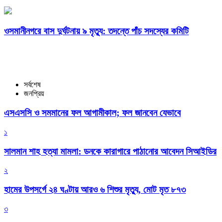
ওসমানীনগরে বাস দুর্ঘটনায় ৯ মৃত্যু: তদন্তে পাঁচ সদস্যের কমিটি
সর্বশেষ
জনপ্রিয়
এসএসসি ও সমমানের ফল আগামীকাল; ফল জানবেন যেভাবে
১
সালমান শাহ হত্যা মামলা: ডনকে কারাগারে পাঠানোর আবেদন সিআইডির
২
হামের উপসর্গে ২৪ ঘণ্টায় আরও ৬ শিশুর মৃত্যু, মোট মৃত ৮৭৩
৩