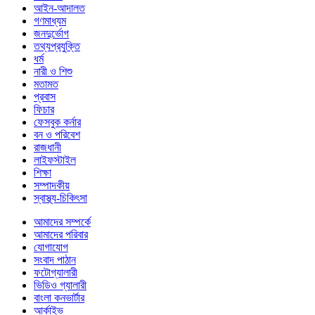
আইন-আদালত
গণমাধ্যম
জনদুর্ভোগ
তথ্যপ্রযুক্তি
ধর্ম
নারী ও শিশু
মতামত
প্রবাস
ফিচার
ফেসবুক কর্নার
বন ও পরিবেশ
রাজধানী
লাইফস্টাইল
শিক্ষা
সম্পাদকীয়
স্বাস্থ্য-চিকিৎসা
আমাদের সম্পর্কে
আমাদের পরিবার
যোগাযোগ
সংবাদ পাঠান
ফটোগ্যালারী
ভিডিও গ্যালারী
বাংলা কনভার্টার
আর্কাইভ