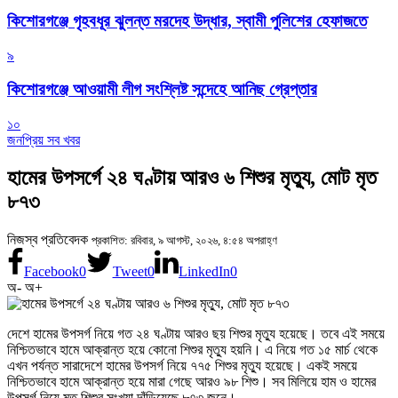
কিশোরগঞ্জে গৃহবধূর ঝুলন্ত মরদেহ উদ্ধার, স্বামী পুলিশের হেফাজতে
৯
কিশোরগঞ্জে আওয়ামী লীগ সংশ্লিষ্ট সন্দেহে আনিছ গ্রেপ্তার
১০
জনপ্রিয় সব খবর
হামের উপসর্গে ২৪ ঘণ্টায় আরও ৬ শিশুর মৃত্যু, মোট মৃত
৮৭৩
নিজস্ব প্রতিবেদক
প্রকাশিত: রবিবার, ৯ আগস্ট, ২০২৬, ৪:৫৪ অপরাহ্ণ
Facebook
0
Tweet
0
LinkedIn
0
অ-
অ+
দেশে হামের উপসর্গ নিয়ে গত ২৪ ঘণ্টায় আরও ছয় শিশুর মৃত্যু হয়েছে। তবে এই সময়ে
নিশ্চিতভাবে হামে আক্রান্ত হয়ে কোনো শিশুর মৃত্যু হয়নি। এ নিয়ে গত ১৫ মার্চ থেকে
এখন পর্যন্ত সারাদেশে হামের উপসর্গ নিয়ে ৭৭৫ শিশুর মৃত্যু হয়েছে। একই সময়ে
নিশ্চিতভাবে হামে আক্রান্ত হয়ে মারা গেছে আরও ৯৮ শিশু। সব মিলিয়ে হাম ও হামের
উপসর্গ নিয়ে মৃত শিশুর সংখ্যা দাঁড়িয়েছে ৮৭৩ জনে।