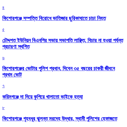
৪
কিশোরগঞ্জে সম্পত্তি বিরোধে ভাতিজার ছুরিকাঘাতে চাচা নিহত
৫
চৌদ্দশত ইউনিয়ন বিএনপির সভায় সভাপতি লাঞ্ছিত, বিচার না হওয়া পর্যন্ত
প্রচারণা স্থগিত
৬
কিশোরগঞ্জের ভোটার পুলিশ প্রধান, দিবেন ৩৫ বছরের চাকরী জীবনে
প্রথম ভোট
৭
করিমগঞ্জে দা দিয়ে কুপিয়ে খালাতো ভাইকে হত্যা
৮
কিশোরগঞ্জে গৃহবধূর ঝুলন্ত মরদেহ উদ্ধার, স্বামী পুলিশের হেফাজতে