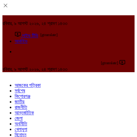
রবিবার, ৯ আগস্ট ২০২৬, ২৪ শ্রাবণ ১৪৩৩
[gtranslate]
লাইভ টিভি
আর্কাইভ
[gtranslate]
রবিবার, ৯ আগস্ট ২০২৬, ২৪ শ্রাবণ ১৪৩৩
আজকের পত্রিকা
সর্বশেষ
কিশোরগঞ্জ
জাতীয়
রাজনীতি
আন্তর্জাতিক
জেলা
অর্থনীতি
খেলাধুলা
বিনোদন