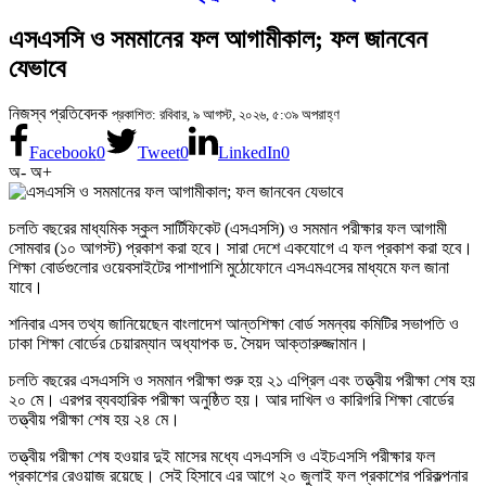
এসএসসি ও সমমানের ফল আগামীকাল; ফল জানবেন
যেভাবে
নিজস্ব প্রতিবেদক
প্রকাশিত: রবিবার, ৯ আগস্ট, ২০২৬, ৫:৩৯ অপরাহ্ণ
Facebook
0
Tweet
0
LinkedIn
0
অ-
অ+
চলতি বছরের মাধ্যমিক স্কুল সার্টিফিকেট (এসএসসি) ও সমমান পরীক্ষার ফল আগামী
সোমবার (১০ আগস্ট) প্রকাশ করা হবে। সারা দেশে একযোগে এ ফল প্রকাশ করা হবে।
শিক্ষা বোর্ডগুলোর ওয়েবসাইটের পাশাপাশি মুঠোফোনে এসএমএসের মাধ্যমে ফল জানা
যাবে।
শনিবার এসব তথ্য জানিয়েছেন বাংলাদেশ আন্তশিক্ষা বোর্ড সমন্বয় কমিটির সভাপতি ও
ঢাকা শিক্ষা বোর্ডের চেয়ারম্যান অধ্যাপক ড. সৈয়দ আক্তারুজ্জামান।
চলতি বছরের এসএসসি ও সমমান পরীক্ষা শুরু হয় ২১ এপ্রিল এবং তত্ত্বীয় পরীক্ষা শেষ হয়
২০ মে। এরপর ব্যবহারিক পরীক্ষা অনুষ্ঠিত হয়। আর দাখিল ও কারিগরি শিক্ষা বোর্ডের
তত্ত্বীয় পরীক্ষা শেষ হয় ২৪ মে।
তত্ত্বীয় পরীক্ষা শেষ হওয়ার দুই মাসের মধ্যে এসএসসি ও এইচএসসি পরীক্ষার ফল
প্রকাশের রেওয়াজ রয়েছে। সেই হিসাবে এর আগে ২০ জুলাই ফল প্রকাশের পরিকল্পনার