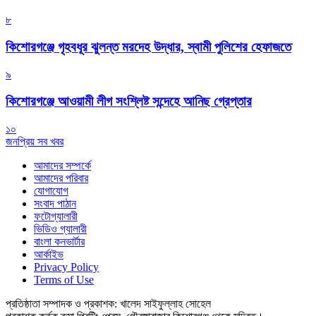
৮
কিশোরগঞ্জে গৃহবধূর ঝুলন্ত মরদেহ উদ্ধার, স্বামী পুলিশের হেফাজতে
৯
কিশোরগঞ্জে আওয়ামী লীগ সংশ্লিষ্ট সন্দেহে আনিছ গ্রেপ্তার
১০
জনপ্রিয় সব খবর
আমাদের সম্পর্কে
আমাদের পরিবার
যোগাযোগ
সংবাদ পাঠান
ফটোগ্যালারী
ভিডিও গ্যালারী
বাংলা কনভার্টার
আর্কাইভ
Privacy Policy
Terms of Use
প্রতিষ্ঠাতা সম্পাদক ও প্রকাশক: খালেদ সাইফুল্লাহ সোহেল