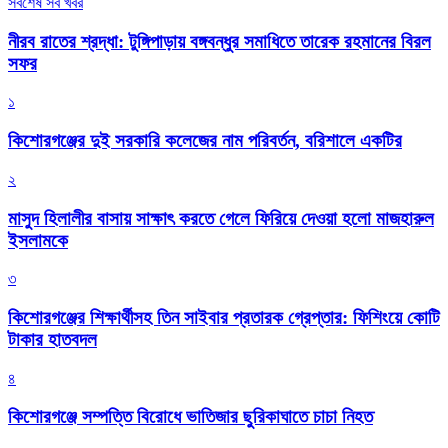
সর্বশেষ সব খবর
নীরব রাতের শ্রদ্ধা: টুঙ্গিপাড়ায় বঙ্গবন্ধুর সমাধিতে তারেক রহমানের বিরল
সফর
১
কিশোরগঞ্জের দুই সরকারি কলেজের নাম পরিবর্তন, বরিশালে একটির
২
মাসুদ হিলালীর বাসায় সাক্ষাৎ করতে গেলে ফিরিয়ে দেওয়া হলো মাজহারুল
ইসলামকে
৩
কিশোরগঞ্জের শিক্ষার্থীসহ তিন সাইবার প্রতারক গ্রেপ্তার: ফিশিংয়ে কোটি
টাকার হাতবদল
৪
কিশোরগঞ্জে সম্পত্তি বিরোধে ভাতিজার ছুরিকাঘাতে চাচা নিহত