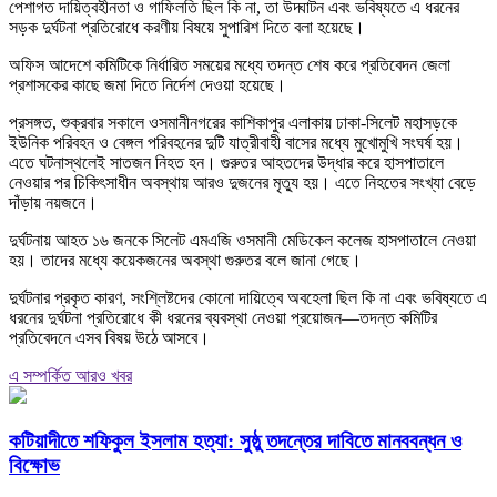
পেশাগত দায়িত্বহীনতা ও গাফিলতি ছিল কি না, তা উদ্ঘাটন এবং ভবিষ্যতে এ ধরনের
সড়ক দুর্ঘটনা প্রতিরোধে করণীয় বিষয়ে সুপারিশ দিতে বলা হয়েছে।
অফিস আদেশে কমিটিকে নির্ধারিত সময়ের মধ্যে তদন্ত শেষ করে প্রতিবেদন জেলা
প্রশাসকের কাছে জমা দিতে নির্দেশ দেওয়া হয়েছে।
প্রসঙ্গত, শুক্রবার সকালে ওসমানীনগরের কাশিকাপুর এলাকায় ঢাকা-সিলেট মহাসড়কে
ইউনিক পরিবহন ও বেঙ্গল পরিবহনের দুটি যাত্রীবাহী বাসের মধ্যে মুখোমুখি সংঘর্ষ হয়।
এতে ঘটনাস্থলেই সাতজন নিহত হন। গুরুতর আহতদের উদ্ধার করে হাসপাতালে
নেওয়ার পর চিকিৎসাধীন অবস্থায় আরও দুজনের মৃত্যু হয়। এতে নিহতের সংখ্যা বেড়ে
দাঁড়ায় নয়জনে।
দুর্ঘটনায় আহত ১৬ জনকে সিলেট এমএজি ওসমানী মেডিকেল কলেজ হাসপাতালে নেওয়া
হয়। তাদের মধ্যে কয়েকজনের অবস্থা গুরুতর বলে জানা গেছে।
দুর্ঘটনার প্রকৃত কারণ, সংশ্লিষ্টদের কোনো দায়িত্বে অবহেলা ছিল কি না এবং ভবিষ্যতে এ
ধরনের দুর্ঘটনা প্রতিরোধে কী ধরনের ব্যবস্থা নেওয়া প্রয়োজন—তদন্ত কমিটির
প্রতিবেদনে এসব বিষয় উঠে আসবে।
এ সম্পর্কিত আরও খবর
কটিয়াদীতে শফিকুল ইসলাম হত্যা: সুষ্ঠু তদন্তের দাবিতে মানববন্ধন ও
বিক্ষোভ