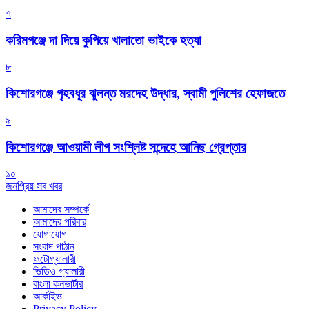
৭
করিমগঞ্জে দা দিয়ে কুপিয়ে খালাতো ভাইকে হত্যা
৮
কিশোরগঞ্জে গৃহবধূর ঝুলন্ত মরদেহ উদ্ধার, স্বামী পুলিশের হেফাজতে
৯
কিশোরগঞ্জে আওয়ামী লীগ সংশ্লিষ্ট সন্দেহে আনিছ গ্রেপ্তার
১০
জনপ্রিয় সব খবর
আমাদের সম্পর্কে
আমাদের পরিবার
যোগাযোগ
সংবাদ পাঠান
ফটোগ্যালারী
ভিডিও গ্যালারী
বাংলা কনভার্টার
আর্কাইভ
Privacy Policy