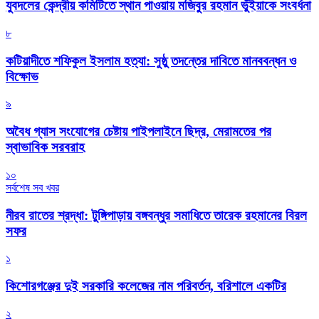
যুবদলের কেন্দ্রীয় কমিটিতে স্থান পাওয়ায় মজিবুর রহমান ভুঁইয়াকে সংবর্ধনা
৮
কটিয়াদীতে শফিকুল ইসলাম হত্যা: সুষ্ঠু তদন্তের দাবিতে মানববন্ধন ও
বিক্ষোভ
৯
অবৈধ গ্যাস সংযোগের চেষ্টায় পাইপলাইনে ছিদ্র, মেরামতের পর
স্বাভাবিক সরবরাহ
১০
সর্বশেষ সব খবর
নীরব রাতের শ্রদ্ধা: টুঙ্গিপাড়ায় বঙ্গবন্ধুর সমাধিতে তারেক রহমানের বিরল
সফর
১
কিশোরগঞ্জের দুই সরকারি কলেজের নাম পরিবর্তন, বরিশালে একটির
২