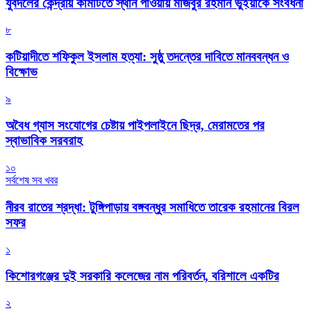
যুবদলের কেন্দ্রীয় কমিটিতে স্থান পাওয়ায় মজিবুর রহমান ভুঁইয়াকে সংবর্ধনা
৮
কটিয়াদীতে শফিকুল ইসলাম হত্যা: সুষ্ঠু তদন্তের দাবিতে মানববন্ধন ও
বিক্ষোভ
৯
অবৈধ গ্যাস সংযোগের চেষ্টায় পাইপলাইনে ছিদ্র, মেরামতের পর
স্বাভাবিক সরবরাহ
১০
সর্বশেষ সব খবর
নীরব রাতের শ্রদ্ধা: টুঙ্গিপাড়ায় বঙ্গবন্ধুর সমাধিতে তারেক রহমানের বিরল
সফর
১
কিশোরগঞ্জের দুই সরকারি কলেজের নাম পরিবর্তন, বরিশালে একটির
২