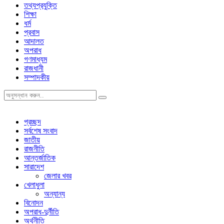
তথ্যপ্রযুক্তি
শিক্ষা
ধর্ম
প্রবাস
আদালত
অপরাধ
গণমাধ্যম
রাজধানী
সম্পাদকীয়
প্রচ্ছদ
সর্বশেষ সংবাদ
জাতীয়
রাজনীতি
আন্তর্জাতিক
সারাদেশ
জেলার খবর
খেলাধুলা
অন্যান্য
বিনোদন
অপরাধ-দুর্নীতি
অর্থনীতি