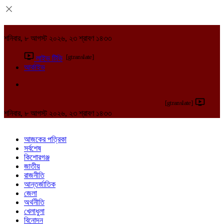
শনিবার, ৮ আগস্ট ২০২৬, ২৩ শ্রাবণ ১৪৩৩
[gtranslate]
লাইভ টিভি
আর্কাইভ
[gtranslate]
শনিবার, ৮ আগস্ট ২০২৬, ২৩ শ্রাবণ ১৪৩৩
আজকের পত্রিকা
সর্বশেষ
কিশোরগঞ্জ
জাতীয়
রাজনীতি
আন্তর্জাতিক
জেলা
অর্থনীতি
খেলাধুলা
বিনোদন