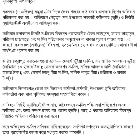
ব্যবস্থাও অপর্যাপ্ত।
মঙ্গলবার (৭ এপ্রিল) সন্ধ্যা ৬টার দিকে ভৈরব শহরের কাঠ বাজার এলাকায় বিশেষ অভিযান
পরিচালনা করা হয়। অভিযানে নেতৃত্ব দেন উপজেলা সহকারী কমিশনার (ভূমি) ও নির্বাহী
ম্যাজিস্ট্রেট
এএইচএম আজিমুল হক
।
অভিযান চলাকালে তিনটি স-মিলের বিরুদ্ধে প্রয়োজনীয় ট্রেড লাইসেন্স, ফায়ার লাইসেন্স,
পরিবেশ ছাড়পত্র এবং স-মিল পরিচালনার অনুমোদন না থাকার প্রমাণ পাওয়া যায়। এ
কারণে ‘করাতকল (লাইসেন্স) বিধিমালা, ২০১২’-এর ১২ ধারায় তাদের মোট ১৭ হাজার টাকা
অর্থদণ্ড প্রদান করা হয়।
জরিমানাপ্রাপ্ত করাতকলগুলো হলো— মেসার্স ভুঁইয়া স-মিল, যার মালিক আফজাল ভূইয়া
(জরিমানা ১০ হাজার টাকা); মেসার্স আজগর স-মিল, মালিক আজগর আলী (জরিমানা ৪
হাজার টাকা); এবং মেসার্স মজনু মিয়া স-মিল, মালিক শান্ত মিয়া (জরিমানা ৩ হাজার
টাকা)।
অভিযানে কিশোরগঞ্জ জেলা বন বিভাগের কর্মকর্তা-কর্মচারী, উপজেলা ভূমি অফিসের
কর্মকর্তারা এবং থানা পুলিশের সদস্যরা সহযোগিতা করেন।
এ বিষয়ে নির্বাহী ম্যাজিস্ট্রেট জানান, অবৈধভাবে স-মিল পরিচালনা পরিবেশের জন্য
ক্ষতিকর এবং বনজ সম্পদ রক্ষায় বড় ধরনের হুমকি। তাই এ ধরনের অনিয়মের বিরুদ্ধে
নিয়মিত অভিযান পরিচালনা করা হবে।
তবে অভিযুক্ত স-মিল মালিকরা দাবি করেছেন, সংশ্লিষ্ট দপ্তরের অসহযোগিতার কারণে
তারা প্রয়োজনীয় কাগজপত্র সংগ্রহ করতে পারেননি।