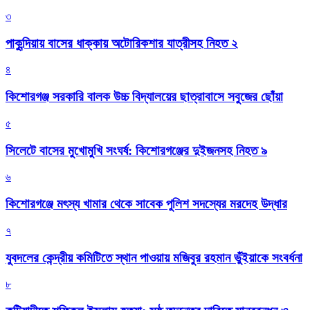
৩
পাকুন্দিয়ায় বাসের ধাক্কায় অটোরিকশার যাত্রীসহ নিহত ২
৪
কিশোরগঞ্জ সরকারি বালক উচ্চ বিদ্যালয়ের ছাত্রাবাসে সবুজের ছোঁয়া
৫
সিলেটে বাসের মুখোমুখি সংঘর্ষ: কিশোরগঞ্জের দুইজনসহ নিহত ৯
৬
কিশোরগঞ্জে মৎস্য খামার থেকে সাবেক পুলিশ সদস্যের মরদেহ উদ্ধার
৭
যুবদলের কেন্দ্রীয় কমিটিতে স্থান পাওয়ায় মজিবুর রহমান ভুঁইয়াকে সংবর্ধনা
৮