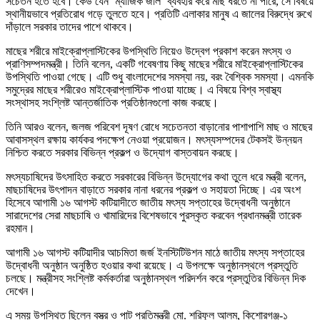
সচেতন হতে হবে। কেউ যেন ‘ম্যাজিক জাল’ ব্যবহার করে মাছ ধরতে না পারে, সে বিষয়ে
স্থানীয়ভাবে প্রতিরোধ গড়ে তুলতে হবে। প্রতিটি এলাকার মানুষ এ জালের বিরুদ্ধে রুখে
দাঁড়ালে সরকার তাদের পাশে থাকবে।
মাছের শরীরে মাইক্রোপ্লাস্টিকের উপস্থিতি নিয়েও উদ্বেগ প্রকাশ করেন মৎস্য ও
প্রাণিসম্পদমন্ত্রী। তিনি বলেন, একটি গবেষণায় কিছু মাছের শরীরে মাইক্রোপ্লাস্টিকের
উপস্থিতি পাওয়া গেছে। এটি শুধু বাংলাদেশের সমস্যা নয়, বরং বৈশ্বিক সমস্যা। এমনকি
সমুদ্রের মাছের শরীরেও মাইক্রোপ্লাস্টিক পাওয়া যাচ্ছে। এ বিষয়ে বিশ্ব স্বাস্থ্য
সংস্থাসহ সংশ্লিষ্ট আন্তর্জাতিক প্রতিষ্ঠানগুলো কাজ করছে।
তিনি আরও বলেন, জলজ পরিবেশ দূষণ রোধে সচেতনতা বাড়ানোর পাশাপাশি মাছ ও মাছের
আবাসস্থল রক্ষায় কার্যকর পদক্ষেপ নেওয়া প্রয়োজন। মৎস্যসম্পদের টেকসই উন্নয়ন
নিশ্চিত করতে সরকার বিভিন্ন প্রকল্প ও উদ্যোগ বাস্তবায়ন করছে।
মৎস্যচাষিদের উৎসাহিত করতে সরকারের বিভিন্ন উদ্যোগের কথা তুলে ধরে মন্ত্রী বলেন,
মাছচাষিদের উৎপাদন বাড়াতে সরকার নানা ধরনের প্রকল্প ও সহায়তা দিচ্ছে। এর অংশ
হিসেবে আগামী ১৬ আগস্ট কটিয়াদীতে জাতীয় মৎস্য সপ্তাহের উদ্বোধনী অনুষ্ঠানে
সারাদেশের সেরা মাছচাষি ও খামারিদের বিশেষভাবে পুরস্কৃত করবেন প্রধানমন্ত্রী তারেক
রহমান।
আগামী ১৬ আগস্ট কটিয়াদীর আচমিতা জর্জ ইনস্টিটিউশন মাঠে জাতীয় মৎস্য সপ্তাহের
উদ্বোধনী অনুষ্ঠান অনুষ্ঠিত হওয়ার কথা রয়েছে। এ উপলক্ষে অনুষ্ঠানস্থলে প্রস্তুতি
চলছে। মন্ত্রীসহ সংশ্লিষ্ট কর্মকর্তারা অনুষ্ঠানস্থল পরিদর্শন করে প্রস্তুতির বিভিন্ন দিক
দেখেন।
এ সময় উপস্থিত ছিলেন বস্ত্র ও পাট প্রতিমন্ত্রী মো. শরিফুল আলম, কিশোরগঞ্জ-১