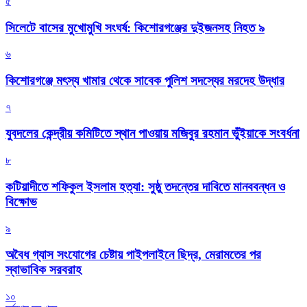
৫
সিলেটে বাসের মুখোমুখি সংঘর্ষ: কিশোরগঞ্জের দুইজনসহ নিহত ৯
৬
কিশোরগঞ্জে মৎস্য খামার থেকে সাবেক পুলিশ সদস্যের মরদেহ উদ্ধার
৭
যুবদলের কেন্দ্রীয় কমিটিতে স্থান পাওয়ায় মজিবুর রহমান ভুঁইয়াকে সংবর্ধনা
৮
কটিয়াদীতে শফিকুল ইসলাম হত্যা: সুষ্ঠু তদন্তের দাবিতে মানববন্ধন ও
বিক্ষোভ
৯
অবৈধ গ্যাস সংযোগের চেষ্টায় পাইপলাইনে ছিদ্র, মেরামতের পর
স্বাভাবিক সরবরাহ
১০