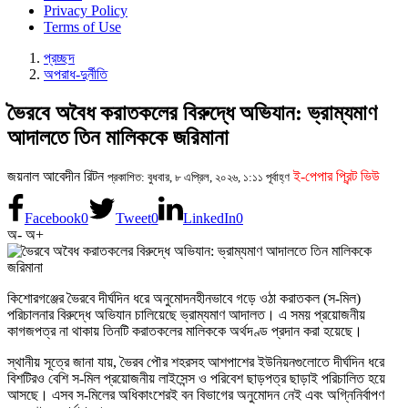
Privacy Policy
Terms of Use
প্রচ্ছদ
অপরাধ-দুর্নীতি
ভৈরবে অবৈধ করাতকলের বিরুদ্ধে অভিযান: ভ্রাম্যমাণ
আদালতে তিন মালিককে জরিমানা
জয়নাল আবেদীন রিটন
ই-পেপার প্রিন্ট ভিউ
প্রকাশিত: বুধবার, ৮ এপ্রিল, ২০২৬, ১:১১ পূর্বাহ্ণ
Facebook
0
Tweet
0
LinkedIn
0
অ-
অ+
কিশোরগঞ্জের ভৈরবে দীর্ঘদিন ধরে অনুমোদনহীনভাবে গড়ে ওঠা করাতকল (স-মিল)
পরিচালনার বিরুদ্ধে অভিযান চালিয়েছে ভ্রাম্যমাণ আদালত। এ সময় প্রয়োজনীয়
কাগজপত্র না থাকায় তিনটি করাতকলের মালিককে অর্থদণ্ড প্রদান করা হয়েছে।
স্থানীয় সূত্রে জানা যায়, ভৈরব পৌর শহরসহ আশপাশের ইউনিয়নগুলোতে দীর্ঘদিন ধরে
বিশটিরও বেশি স-মিল প্রয়োজনীয় লাইসেন্স ও পরিবেশ ছাড়পত্র ছাড়াই পরিচালিত হয়ে
আসছে। এসব স-মিলের অধিকাংশেরই বন বিভাগের অনুমোদন নেই এবং অগ্নিনির্বাপণ