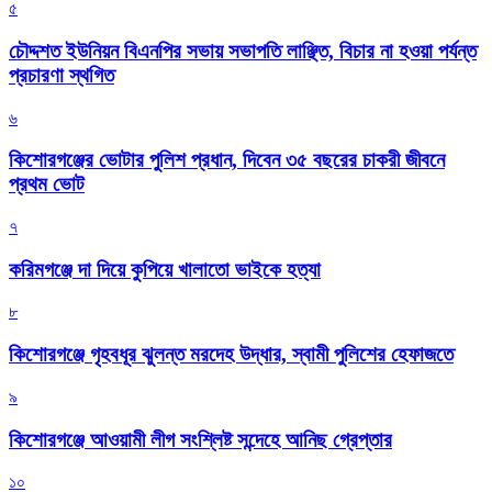
৫
চৌদ্দশত ইউনিয়ন বিএনপির সভায় সভাপতি লাঞ্ছিত, বিচার না হওয়া পর্যন্ত
প্রচারণা স্থগিত
৬
কিশোরগঞ্জের ভোটার পুলিশ প্রধান, দিবেন ৩৫ বছরের চাকরী জীবনে
প্রথম ভোট
৭
করিমগঞ্জে দা দিয়ে কুপিয়ে খালাতো ভাইকে হত্যা
৮
কিশোরগঞ্জে গৃহবধূর ঝুলন্ত মরদেহ উদ্ধার, স্বামী পুলিশের হেফাজতে
৯
কিশোরগঞ্জে আওয়ামী লীগ সংশ্লিষ্ট সন্দেহে আনিছ গ্রেপ্তার
১০