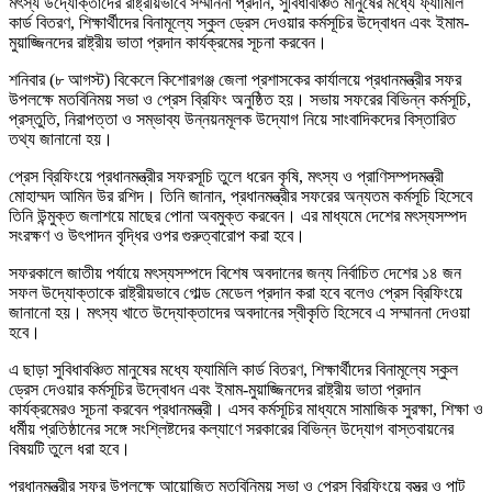
মৎস্য উদ্যোক্তাদের রাষ্ট্রীয়ভাবে সম্মাননা প্রদান, সুবিধাবঞ্চিত মানুষের মধ্যে ফ্যামিলি
কার্ড বিতরণ, শিক্ষার্থীদের বিনামূল্যে স্কুল ড্রেস দেওয়ার কর্মসূচির উদ্বোধন এবং ইমাম-
মুয়াজ্জিনদের রাষ্ট্রীয় ভাতা প্রদান কার্যক্রমের সূচনা করবেন।
শনিবার (৮ আগস্ট) বিকেলে কিশোরগঞ্জ জেলা প্রশাসকের কার্যালয়ে প্রধানমন্ত্রীর সফর
উপলক্ষে মতবিনিময় সভা ও প্রেস ব্রিফিং অনুষ্ঠিত হয়। সভায় সফরের বিভিন্ন কর্মসূচি,
প্রস্তুতি, নিরাপত্তা ও সম্ভাব্য উন্নয়নমূলক উদ্যোগ নিয়ে সাংবাদিকদের বিস্তারিত
তথ্য জানানো হয়।
প্রেস ব্রিফিংয়ে প্রধানমন্ত্রীর সফরসূচি তুলে ধরেন কৃষি, মৎস্য ও প্রাণিসম্পদমন্ত্রী
মোহাম্মদ আমিন উর রশিদ। তিনি জানান, প্রধানমন্ত্রীর সফরের অন্যতম কর্মসূচি হিসেবে
তিনি উন্মুক্ত জলাশয়ে মাছের পোনা অবমুক্ত করবেন। এর মাধ্যমে দেশের মৎস্যসম্পদ
সংরক্ষণ ও উৎপাদন বৃদ্ধির ওপর গুরুত্বারোপ করা হবে।
সফরকালে জাতীয় পর্যায়ে মৎস্যসম্পদে বিশেষ অবদানের জন্য নির্বাচিত দেশের ১৪ জন
সফল উদ্যোক্তাকে রাষ্ট্রীয়ভাবে গোল্ড মেডেল প্রদান করা হবে বলেও প্রেস ব্রিফিংয়ে
জানানো হয়। মৎস্য খাতে উদ্যোক্তাদের অবদানের স্বীকৃতি হিসেবে এ সম্মাননা দেওয়া
হবে।
এ ছাড়া সুবিধাবঞ্চিত মানুষের মধ্যে ফ্যামিলি কার্ড বিতরণ, শিক্ষার্থীদের বিনামূল্যে স্কুল
ড্রেস দেওয়ার কর্মসূচির উদ্বোধন এবং ইমাম-মুয়াজ্জিনদের রাষ্ট্রীয় ভাতা প্রদান
কার্যক্রমেরও সূচনা করবেন প্রধানমন্ত্রী। এসব কর্মসূচির মাধ্যমে সামাজিক সুরক্ষা, শিক্ষা ও
ধর্মীয় প্রতিষ্ঠানের সঙ্গে সংশ্লিষ্টদের কল্যাণে সরকারের বিভিন্ন উদ্যোগ বাস্তবায়নের
বিষয়টি তুলে ধরা হবে।
প্রধানমন্ত্রীর সফর উপলক্ষে আয়োজিত মতবিনিময় সভা ও প্রেস ব্রিফিংয়ে বস্ত্র ও পাট