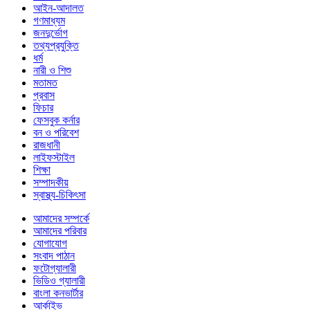
আইন-আদালত
গণমাধ্যম
জনদুর্ভোগ
তথ্যপ্রযুক্তি
ধর্ম
নারী ও শিশু
মতামত
প্রবাস
ফিচার
ফেসবুক কর্নার
বন ও পরিবেশ
রাজধানী
লাইফস্টাইল
শিক্ষা
সম্পাদকীয়
স্বাস্থ্য-চিকিৎসা
আমাদের সম্পর্কে
আমাদের পরিবার
যোগাযোগ
সংবাদ পাঠান
ফটোগ্যালারী
ভিডিও গ্যালারী
বাংলা কনভার্টার
আর্কাইভ