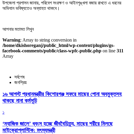
উপজেলা প্রশাসন জানায়, পরিবেশ সংরক্ষণ ও আইনশৃঙ্খলা বজায় রাখতে এ ধরনের
অভিযান ভবিষ্যতেও অব্যাহত থাকবে।
আপনার মতামত লিখুন
Warning
: Array to string conversion in
/home/dkishoreganj/public_html/wp-content/plugins/gs-
facebook-comments/public/class-wpfc-public.php
on line
311
Array
সর্বশেষ
জনপ্রিয়
১৬ আগস্ট প্রধানমন্ত্রীর কিশোরগঞ্জ সফরে মাছের পোনা অবমুক্তসহ
থাকছে নানা কর্মসূচি
১
‘ম্যাজিক জালে’ ধ্বংস হচ্ছে জীববৈচিত্র্য, মাছের শরীরে মিলছে
মাইক্রোপ্লাস্টিক: মৎস্যমন্ত্রী