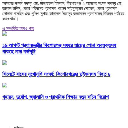
আসনের সংসদ সদস্য মো. মাজহারুল ইসলাম, কিশোরগঞ্জ-২ আসনের সংসদ সদস্য মো.
জালাল উদ্দিন, জেলা পরিষদের প্রশাসক খালেদ সাইফুল্লাহ সোহেল, জেলা প্রশাসক
সোহানা নাসরিন এবং পুলিশ সুপার মোহাম্মদ মিজানুর রহমানসহ প্রশাসনের বিভিন্ন পর্যায়ের
কর্মকর্তারা।
এ সম্পর্কিত আরও খবর
১৬ আগস্ট প্রধানমন্ত্রীর কিশোরগঞ্জ সফরে মাছের পোনা অবমুক্তসহ
থাকছে নানা কর্মসূচি
সিলেটে বাসের মুখোমুখি সংঘর্ষ: কিশোরগঞ্জের দুইজনসহ নিহত ৯
গৃহায়ন, দুর্যোগ, জ্বালানি ও প্রাথমিক শিক্ষায় নতুন সচিব নিয়োগ