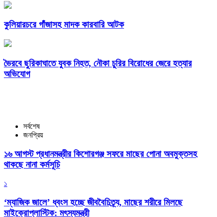
কুলিয়ারচরে গাঁজাসহ মাদক কারবারি আটক
ভৈরবে ছুরিকাঘাতে যুবক নিহত, নৌকা চুরির বিরোধের জেরে হত্যার
অভিযোগ
সর্বশেষ
জনপ্রিয়
১৬ আগস্ট প্রধানমন্ত্রীর কিশোরগঞ্জ সফরে মাছের পোনা অবমুক্তসহ
থাকছে নানা কর্মসূচি
১
‘ম্যাজিক জালে’ ধ্বংস হচ্ছে জীববৈচিত্র্য, মাছের শরীরে মিলছে
মাইক্রোপ্লাস্টিক: মৎস্যমন্ত্রী