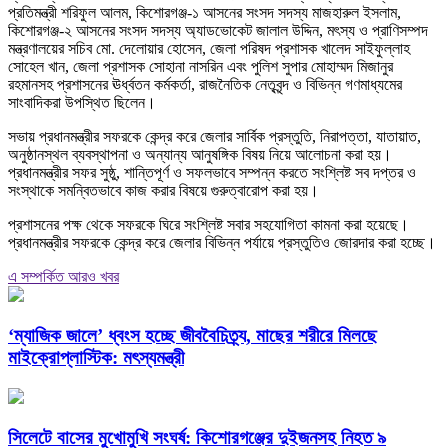
প্রতিমন্ত্রী শরিফুল আলম, কিশোরগঞ্জ-১ আসনের সংসদ সদস্য মাজহারুল ইসলাম,
কিশোরগঞ্জ-২ আসনের সংসদ সদস্য অ্যাডভোকেট জালাল উদ্দিন, মৎস্য ও প্রাণিসম্পদ
মন্ত্রণালয়ের সচিব মো. দেলোয়ার হোসেন, জেলা পরিষদ প্রশাসক খালেদ সাইফুল্লাহ
সোহেল খান, জেলা প্রশাসক সোহানা নাসরিন এবং পুলিশ সুপার মোহাম্মদ মিজানুর
রহমানসহ প্রশাসনের ঊর্ধ্বতন কর্মকর্তা, রাজনৈতিক নেতৃবৃন্দ ও বিভিন্ন গণমাধ্যমের
সাংবাদিকরা উপস্থিত ছিলেন।
সভায় প্রধানমন্ত্রীর সফরকে কেন্দ্র করে জেলার সার্বিক প্রস্তুতি, নিরাপত্তা, যাতায়াত,
অনুষ্ঠানস্থল ব্যবস্থাপনা ও অন্যান্য আনুষঙ্গিক বিষয় নিয়ে আলোচনা করা হয়।
প্রধানমন্ত্রীর সফর সুষ্ঠু, শান্তিপূর্ণ ও সফলভাবে সম্পন্ন করতে সংশ্লিষ্ট সব দপ্তর ও
সংস্থাকে সমন্বিতভাবে কাজ করার বিষয়ে গুরুত্বারোপ করা হয়।
প্রশাসনের পক্ষ থেকে সফরকে ঘিরে সংশ্লিষ্ট সবার সহযোগিতা কামনা করা হয়েছে।
প্রধানমন্ত্রীর সফরকে কেন্দ্র করে জেলার বিভিন্ন পর্যায়ে প্রস্তুতিও জোরদার করা হচ্ছে।
এ সম্পর্কিত আরও খবর
‘ম্যাজিক জালে’ ধ্বংস হচ্ছে জীববৈচিত্র্য, মাছের শরীরে মিলছে
মাইক্রোপ্লাস্টিক: মৎস্যমন্ত্রী
সিলেটে বাসের মুখোমুখি সংঘর্ষ: কিশোরগঞ্জের দুইজনসহ নিহত ৯