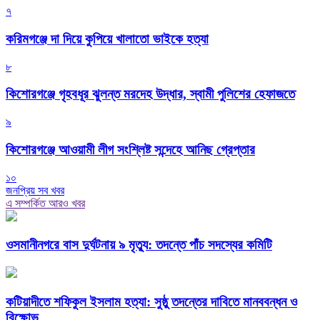
৭
করিমগঞ্জে দা দিয়ে কুপিয়ে খালাতো ভাইকে হত্যা
৮
কিশোরগঞ্জে গৃহবধূর ঝুলন্ত মরদেহ উদ্ধার, স্বামী পুলিশের হেফাজতে
৯
কিশোরগঞ্জে আওয়ামী লীগ সংশ্লিষ্ট সন্দেহে আনিছ গ্রেপ্তার
১০
জনপ্রিয় সব খবর
এ সম্পর্কিত আরও খবর
ওসমানীনগরে বাস দুর্ঘটনায় ৯ মৃত্যু: তদন্তে পাঁচ সদস্যের কমিটি
কটিয়াদীতে শফিকুল ইসলাম হত্যা: সুষ্ঠু তদন্তের দাবিতে মানববন্ধন ও
বিক্ষোভ