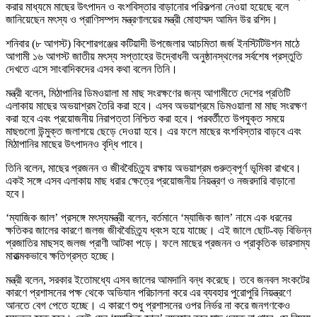
করার মাধ্যমে মাছের উৎপাদন ও বংশবিস্তার বাড়ানোর পরিকল্পনা নেওয়া হয়েছে বলে
জানিয়েছেন মৎস্য ও প্রাণিসম্পদ মন্ত্রণালয়ের মন্ত্রী মোহাম্মদ আমিন উর রশিদ।
শনিবার (৮ আগস্ট) কিশোরগঞ্জের কটিয়াদী উপজেলার আচমিতা জর্জ ইনস্টিটিউশন মাঠে
আগামী ১৬ আগস্ট জাতীয় মৎস্য সপ্তাহের উদ্বোধনী অনুষ্ঠানস্থলের সর্বশেষ প্রস্তুতি
দেখতে এসে সাংবাদিকদের এসব কথা বলেন তিনি।
মন্ত্রী বলেন, মিঠাপানির ডিমওয়ালা মা মাছ সংরক্ষণের জন্য আগামীতে দেশের প্রতিটি
এলাকায় মাছের অভয়াশ্রম তৈরি করা হবে। এসব অভয়াশ্রমে ডিমওয়ালা মা মাছ সংরক্ষণ
করা হবে এবং প্রয়োজনীয় নিরাপত্তা নিশ্চিত করা হবে। পরবর্তীতে উপযুক্ত সময়ে
মাছগুলো উন্মুক্ত জলাশয়ে ছেড়ে দেওয়া হবে। এর ফলে মাছের বংশবিস্তার বাড়বে এবং
মিঠাপানির মাছের উৎপাদনও বৃদ্ধি পাবে।
তিনি বলেন, মাছের প্রজনন ও জীববৈচিত্র্য রক্ষায় অভয়াশ্রম গুরুত্বপূর্ণ ভূমিকা রাখবে।
একই সঙ্গে এসব এলাকায় মাছ ধরার ক্ষেত্রে প্রয়োজনীয় নিয়ন্ত্রণ ও নজরদারি বাড়ানো
হবে।
‘ম্যাজিক জাল’ প্রসঙ্গে মৎস্যমন্ত্রী বলেন, বর্তমানে ‘ম্যাজিক জাল’ নামে এক ধরনের
ক্ষতিকর জালের কারণে জলজ জীববৈচিত্র্য ধ্বংস হয়ে যাচ্ছে। এই জালে ছোট-বড় বিভিন্ন
প্রজাতির মাছসহ জলজ প্রাণী আটকা পড়ে। ফলে মাছের প্রজনন ও প্রাকৃতিক ভারসাম্য
মারাত্মকভাবে ক্ষতিগ্রস্ত হচ্ছে।
মন্ত্রী বলেন, সরকার ইতোমধ্যে এসব জালের আমদানি বন্ধ করেছে। তবে জনবল সংকটের
কারণে প্রশাসনের পক্ষ থেকে অভিযান পরিচালনা করে এর ব্যবহার পুরোপুরি নিয়ন্ত্রণে
আনতে বেগ পেতে হচ্ছে। এ কারণে শুধু প্রশাসনের ওপর নির্ভর না করে জনগণকেও