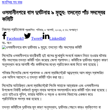
জনপ্রিয় সব খবর
ওসমানীনগরে বাস দুর্ঘটনায় ৯ মৃত্যু: তদন্তে পাঁচ সদস্যের
কমিটি
নিজস্ব প্রতিবেদক
প্রকাশিত: শনিবার, ৮ আগস্ট, ২০২৬, ৫:৪২ অপরাহ্ণ
Facebook
0
Tweet
0
LinkedIn
0
অ-
অ+
সিলেটের ওসমানীনগরে যাত্রীবাহী দুই বাসের মুখোমুখি সংঘর্ষে নয়জন নিহত হওয়ার ঘটনায়
পাঁচ সদস্যের তদন্ত কমিটি গঠন করেছে জেলা প্রশাসন। কমিটিকে দুর্ঘটনার প্রকৃত কারণ
অনুসন্ধান করে আগামী পাঁচ কর্মদিবসের মধ্যে প্রতিবেদন জমা দিতে বলা হয়েছে।
শনিবার সিলেটের জেলা প্রশাসক ও জেলা ম্যাজিস্ট্রেট আব্দুল্লাহ আল মামুন স্বাক্ষরিত
এক অফিস আদেশে এ তদন্ত কমিটি গঠন করা হয়।
সিলেটের অতিরিক্ত জেলা ম্যাজিস্ট্রেট পিংকি সাহাকে আহ্বায়ক এবং ওসমানীনগর
উপজেলা নির্বাহী কর্মকর্তা মুনমুন নাহার আশাকে সদস্যসচিব করে কমিটি গঠন করা হয়েছে।
এতে হাইওয়ে পুলিশ, ফায়ার সার্ভিস ও সড়ক ও জনপথ বিভাগের একজন করে
প্রতিনিধিকে সদস্য করা হয়েছে।
তদন্ত কমিটিকে দুর্ঘটনার মূল কারণ অনুসন্ধান, দুর্ঘটনার পেছনে কারও ব্যক্তিগত বা