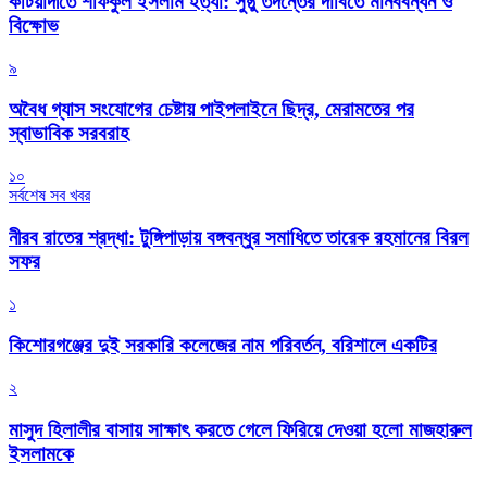
কটিয়াদীতে শফিকুল ইসলাম হত্যা: সুষ্ঠু তদন্তের দাবিতে মানববন্ধন ও
বিক্ষোভ
৯
অবৈধ গ্যাস সংযোগের চেষ্টায় পাইপলাইনে ছিদ্র, মেরামতের পর
স্বাভাবিক সরবরাহ
১০
সর্বশেষ সব খবর
নীরব রাতের শ্রদ্ধা: টুঙ্গিপাড়ায় বঙ্গবন্ধুর সমাধিতে তারেক রহমানের বিরল
সফর
১
কিশোরগঞ্জের দুই সরকারি কলেজের নাম পরিবর্তন, বরিশালে একটির
২
মাসুদ হিলালীর বাসায় সাক্ষাৎ করতে গেলে ফিরিয়ে দেওয়া হলো মাজহারুল
ইসলামকে