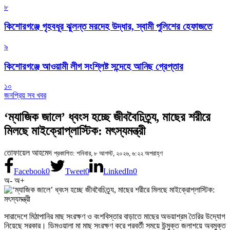
৮
কিশোরগঞ্জে গৃহবধূর ঝুলন্ত মরদেহ উদ্ধার, স্বামী পুলিশের হেফাজতে
৯
কিশোরগঞ্জে আওয়ামী লীগ সংশ্লিষ্ট সন্দেহে আনিছ গ্রেপ্তার
১০
জনপ্রিয় সব খবর
‘ম্যাজিক জালে’ ধ্বংস হচ্ছে জীববৈচিত্র্য, মাছের শরীরে
মিলছে মাইক্রোপ্লাস্টিক: মৎস্যমন্ত্রী
তোফায়েল আহমেদ
প্রকাশিত: শনিবার, ৮ আগস্ট, ২০২৬, ৬:২২ অপরাহ্ণ
Facebook
0
Tweet
0
LinkedIn
0
অ-
অ+
সারাদেশে মিঠাপানির মাছ সংরক্ষণ ও বংশবিস্তার বাড়াতে মাছের অভয়াশ্রম তৈরির উদ্যোগ
নিয়েছে সরকার। ডিমওয়ালা মা মাছ সংরক্ষণ করে পরবর্তী সময়ে উন্মুক্ত জলাশয়ে অবমুক্ত