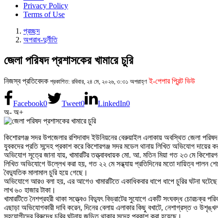
Privacy Policy
Terms of Use
প্রচ্ছদ
অপরাধ-দুর্নীতি
জেলা পরিষদ প্রশাসকের খামারে চুরি
নিজস্ব প্রতিবেদক
ই-পেপার প্রিন্ট ভিউ
প্রকাশিত: রবিবার, ২৪ মে, ২০২৬, ৩:৩১ অপরাহ্ণ
Facebook
0
Tweet
0
LinkedIn
0
অ-
অ+
কিশোরগঞ্জ সদর উপজেলার রশিদাবাদ ইউনিয়নের বেরুয়াইল এলাকায় অবস্থিত জেলা পরিষদ প্
যুবকদের প্রতি সন্দেহ প্রকাশ করে কিশোরগঞ্জ সদর মডেল থানায় লিখিত অভিযোগ দায়ের 
অভিযোগ সূত্রে জানা যায়, খামারটির তত্ত্বাবধায়ক মো. আ. মতিন মিয়া গত ২৩ মে কিশোরগঞ
লিখিত অভিযোগে উল্লেখ করা হয়, গত ২২ মে সন্ধ্যায় প্রতিদিনের মতো দায়িত্ব পালন শেষে
বৈদ্যুতিক মালামাল চুরি হয়ে গেছে।
অভিযোগে আরও বলা হয়, এর আগেও খামারটিতে একাধিকবার ধাপে ধাপে চুরির ঘটনা ঘটেছে। চুরি
লাখ ৬০ হাজার টাকা।
খামারটিতে নৈশপ্রহরী থাকা সত্ত্বেও বিদ্যুৎ বিভ্রাটের সুযোগে একটি সংঘবদ্ধ চোরচক্র 
এছাড়া অভিযোগকারী দাবি করেন, দিনের বেলায় এলাকার কিছু বখাটে, নেশাগ্রস্ত ও উশৃঙ
সহযোগীদের বিরুদ্ধে চুরির ঘটনায় জড়িত থাকার সন্দেহ প্রকাশ করা হয়েছে।