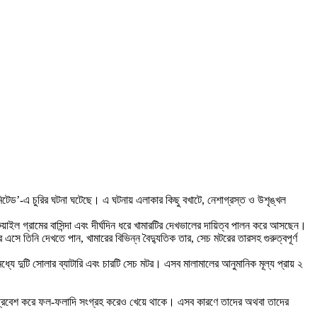
টেড’-এ চুরির ঘটনা ঘটেছে। এ ঘটনায় এলাকার কিছু বখাটে, নেশাগ্রস্ত ও উশৃঙ্খল
াইল গ্রামের বাসিন্দা এবং দীর্ঘদিন ধরে খামারটির দেখভালের দায়িত্ব পালন করে আসছেন।
 তিনি দেখতে পান, খামারের বিভিন্ন বৈদ্যুতিক তার, সেচ মটরের তারসহ গুরুত্বপূর্ণ
্যে দুটি সোলার ব্যাটারি এবং চারটি সেচ মটর। এসব মালামালের আনুমানিক মূল্য প্রায় ২
ে প্রবেশ করে ফল-ফলাদি সংগ্রহ করেও খেয়ে থাকে। এসব কারণে তাদের অথবা তাদের