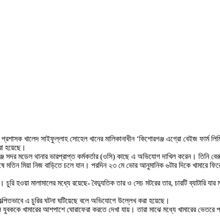
রশাসক খালেদ সাইফুল্লাহ সোহেল খানের মালিকানাধীন ‘কিশোরগঞ্জ এগ্রো বেইজ ফার্ম লিমি
করা হয়েছে।
্জ সদর মডেল থানার ভারপ্রাপ্ত কর্মকর্তার (ওসি) কাছে এ অভিযোগ দাখিল করেন। তিনি বেরুয়
 মতিন মিয়া নিজ বাড়িতে চলে যান। পরদিন ২৩ মে ভোর আনুমানিক ৬টার দিকে খামারে ফিরে এসে
 হওয়া মালামালের মধ্যে রয়েছে- বৈদ্যুতিক তার ও সেচ মটরের তার, চারটি ব্যাটারি যার মধ
পরিকল্পিতভাবে এ চুরির ঘটনা ঘটিয়েছে বলে অভিযোগে উল্লেখ করা হয়েছে।
্খল যুবককে খামারের আশপাশে ঘোরাফেরা করতে দেখা যায়। তারা মাঝে মধ্যে খামারের ভেতর