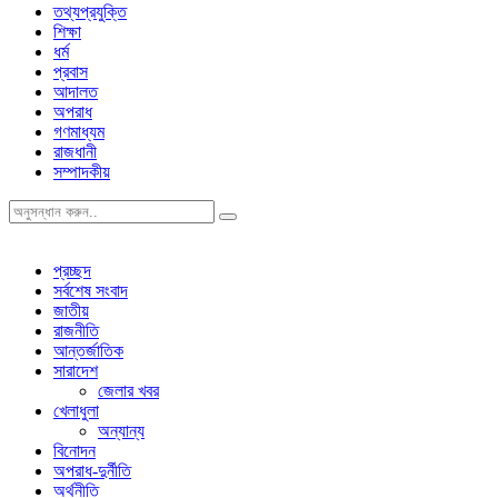
তথ্যপ্রযুক্তি
শিক্ষা
ধর্ম
প্রবাস
আদালত
অপরাধ
গণমাধ্যম
রাজধানী
সম্পাদকীয়
প্রচ্ছদ
সর্বশেষ সংবাদ
জাতীয়
রাজনীতি
আন্তর্জাতিক
সারাদেশ
জেলার খবর
খেলাধুলা
অন্যান্য
বিনোদন
অপরাধ-দুর্নীতি
অর্থনীতি