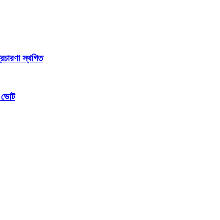
্রচারণা স্থগিত
ম ভোট