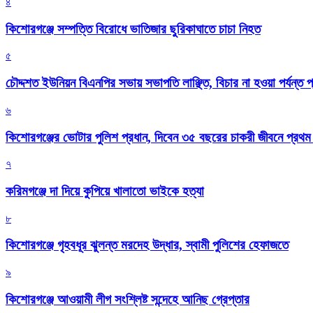
৪
কিশোরগঞ্জে সম্পত্তি বিরোধে ভাতিজার ছুরিকাঘাতে চাচা নিহত
৫
চৌদ্দশত ইউনিয়ন বিএনপির সভায় সভাপতি লাঞ্ছিত, বিচার না হওয়া পর্যন্ত প
৬
কিশোরগঞ্জের ভোটার পুলিশ প্রধান, দিবেন ৩৫ বছরের চাকরী জীবনে প্রথ
৭
করিমগঞ্জে দা দিয়ে কুপিয়ে খালাতো ভাইকে হত্যা
৮
কিশোরগঞ্জে গৃহবধূর ঝুলন্ত মরদেহ উদ্ধার, স্বামী পুলিশের হেফাজতে
৯
কিশোরগঞ্জে আওয়ামী লীগ সংশ্লিষ্ট সন্দেহে আনিছ গ্রেপ্তার