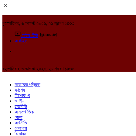
বৃহস্পতিবার, ৬ আগস্ট ২০২৬, ২১ শ্রাবণ ১৪৩৩
[gtranslate]
লাইভ টিভি
আর্কাইভ
বৃহস্পতিবার, ৬ আগস্ট ২০২৬, ২১ শ্রাবণ ১৪৩৩
আজকের পত্রিকা
সর্বশেষ
কিশোরগঞ্জ
জাতীয়
রাজনীতি
আন্তর্জাতিক
জেলা
অর্থনীতি
খেলাধুলা
বিনোদন