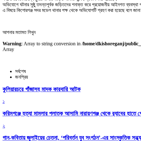
অভিযোগে ঘটনার সুষ্ঠু তদন্তপূর্বক জড়িতদের শনাক্ত করে প্রয়োজনীয় আইনগত ব্যবস্থা 
এ বিষয়ে কিশোরগঞ্জ সদর মডেল থানার পক্ষ থেকে অভিযোগটি গ্রহণ করা হয়েছে বলে জানা
আপনার মতামত লিখুন
Warning
: Array to string conversion in
/home/dkishoreganj/public_
Array
সর্বশেষ
জনপ্রিয়
কুলিয়ারচরে গাঁজাসহ মাদক কারবারি আটক
১
করিমগঞ্জে হত্যা মামলার পলাতক আসামি নারায়ণগঞ্জ থেকে র‌্যাবের হাতে গ্
২
গান-কবিতায় জুলাইয়ের চেতনা, ‘পরিবর্তন যুব সংগঠন’-এর সাংস্কৃতিক সন্ধ্য