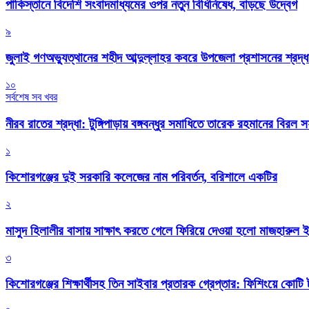
পাকিস্তানে বিদেশি সংবাদমাধ্যমের ওপর নতুন বিধিনিষেধ, বাড়ছে উদ্বেগ
৯
জুলাই গণঅভ্যুত্থানের শহীদ আব্দুল্লাহর কবরে উপজেলা প্রশাসনের শ্রদ্ধ
১০
সর্বশেষ সব খবর
নীরব রাতের শ্রদ্ধা: টুঙ্গিপাড়ায় বঙ্গবন্ধুর সমাধিতে তারেক রহমানের বিরল 
১
কিশোরগঞ্জের দুই সরকারি কলেজের নাম পরিবর্তন, বরিশালে একটির
২
মাসুদ হিলালীর বাসায় সাক্ষাৎ করতে গেলে ফিরিয়ে দেওয়া হলো মাজহারুল
৩
কিশোরগঞ্জের শিক্ষার্থীসহ তিন সাইবার প্রতারক গ্রেপ্তার: ফিশিংয়ে কোট