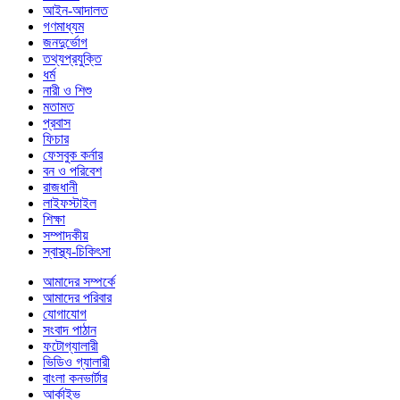
আইন-আদালত
গণমাধ্যম
জনদুর্ভোগ
তথ্যপ্রযুক্তি
ধর্ম
নারী ও শিশু
মতামত
প্রবাস
ফিচার
ফেসবুক কর্নার
বন ও পরিবেশ
রাজধানী
লাইফস্টাইল
শিক্ষা
সম্পাদকীয়
স্বাস্থ্য-চিকিৎসা
আমাদের সম্পর্কে
আমাদের পরিবার
যোগাযোগ
সংবাদ পাঠান
ফটোগ্যালারী
ভিডিও গ্যালারী
বাংলা কনভার্টার
আর্কাইভ