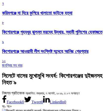
৭
করিমগঞ্জে দা দিয়ে কুপিয়ে খালাতো ভাইকে হত্যা
৮
কিশোরগঞ্জে গৃহবধূর ঝুলন্ত মরদেহ উদ্ধার, স্বামী পুলিশের হেফাজতে
৯
কিশোরগঞ্জে আওয়ামী লীগ সংশ্লিষ্ট সন্দেহে আনিছ গ্রেপ্তার
১০
জনপ্রিয় সব খবর
সিলেটে বাসের মুখোমুখি সংঘর্ষ: কিশোরগঞ্জের দুইজনসহ
নিহত ৯
নিজস্ব প্রতিবেদক
প্রকাশিত: শুক্রবার, ৭ আগস্ট, ২০২৬, ৩:০৭ অপরাহ্ণ
Facebook
0
Tweet
0
LinkedIn
0
অ-
অ+