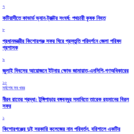
৭
কটিয়াদীতে কাভার্ড ভ্যান-ট্রাক্টর সংঘর্ষ: পথচারী কৃষক নিহত
৮
প্রধানমন্ত্রীর কিশোরগঞ্জ সফর ঘিরে প্রস্তুতি পরিদর্শনে জেলা পরিষদ
প্রশাসক
৯
জুলাই দিবসের আয়োজনে ইটনায় ক্ষোভ জামায়াত-এনসিপি-গণঅধিকারের
১০
সর্বশেষ সব খবর
নীরব রাতের শ্রদ্ধা: টুঙ্গিপাড়ায় বঙ্গবন্ধুর সমাধিতে তারেক রহমানের বিরল
সফর
১
কিশোরগঞ্জের দুই সরকারি কলেজের নাম পরিবর্তন, বরিশালে একটির