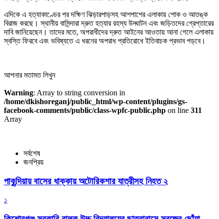
এদিকে এ হত্যাকাণ্ডের পর দক্ষিণ ঝিড়ারপাড়সহ আশপাশের এলাকায় শোক ও আতঙ্ক
বিরাজ করছে। স্থানীয় বাসিন্দারা দ্রুত হত্যার রহস্য উদ্ঘাটন এবং জড়িতদের গ্রেপ্তারের
দাবি জানিয়েছেন। তাদের মতে, অপরাধীদের দ্রুত আইনের আওতায় আনা গেলে এলাকায়
স্বস্তি ফিরবে এবং ভবিষ্যতে এ ধরনের অপরাধ প্রতিরোধে ইতিবাচক প্রভাব পড়বে।
আপনার মতামত লিখুন
Warning
: Array to string conversion in
/home/dkishoreganj/public_html/wp-content/plugins/gs-
facebook-comments/public/class-wpfc-public.php
on line
311
Array
সর্বশেষ
জনপ্রিয়
পাকুন্দিয়ায় বাসের ধাক্কায় অটোরিকশার যাত্রীসহ নিহত ২
১
কিশোরগঞ্জ সরকারি বালক উচ্চ বিদ্যালয়ের ছাত্রাবাসে সবুজের ছোঁয়া