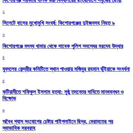
কিশোরগঞ্জ সরকারি বালক উচ্চ বিদ্যালয়ের ছাত্রাবাসে সবুজের ছোঁয়া
২
সিলেটে বাসের মুখোমুখি সংঘর্ষ: কিশোরগঞ্জের দুইজনসহ নিহত ৯
৩
কিশোরগঞ্জে মৎস্য খামার থেকে সাবেক পুলিশ সদস্যের মরদেহ উদ্ধার
৪
যুবদলের কেন্দ্রীয় কমিটিতে স্থান পাওয়ায় মজিবুর রহমান ভুঁইয়াকে সংবর্ধনা
৫
কটিয়াদীতে শফিকুল ইসলাম হত্যা: সুষ্ঠু তদন্তের দাবিতে মানববন্ধন ও
বিক্ষোভ
৬
অবৈধ গ্যাস সংযোগের চেষ্টায় পাইপলাইনে ছিদ্র, মেরামতের পর
স্বাভাবিক সরবরাহ