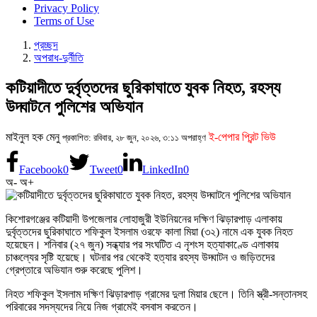
Privacy Policy
Terms of Use
প্রচ্ছদ
অপরাধ-দুর্নীতি
কটিয়াদীতে দুর্বৃত্তদের ছুরিকাঘাতে যুবক নিহত, রহস্য
উদ্ঘাটনে পুলিশের অভিযান
মাইনুল হক মেনু
ই-পেপার প্রিন্ট ভিউ
প্রকাশিত: রবিবার, ২৮ জুন, ২০২৬, ৩:১১ অপরাহ্ণ
Facebook
0
Tweet
0
LinkedIn
0
অ-
অ+
কিশোরগঞ্জের কটিয়াদী উপজেলার লোহাজুরী ইউনিয়নের দক্ষিণ ঝিড়ারপাড় এলাকায়
দুর্বৃত্তদের ছুরিকাঘাতে শফিকুল ইসলাম ওরফে কালা মিয়া (৩২) নামে এক যুবক নিহত
হয়েছেন। শনিবার (২৭ জুন) সন্ধ্যার পর সংঘটিত এ নৃশংস হত্যাকাণ্ডে এলাকায়
চাঞ্চল্যের সৃষ্টি হয়েছে। ঘটনার পর থেকেই হত্যার রহস্য উদ্ঘাটন ও জড়িতদের
গ্রেপ্তারে অভিযান শুরু করেছে পুলিশ।
নিহত শফিকুল ইসলাম দক্ষিণ ঝিড়ারপাড় গ্রামের দুলা মিয়ার ছেলে। তিনি স্ত্রী-সন্তানসহ
পরিবারের সদস্যদের নিয়ে নিজ গ্রামেই বসবাস করতেন।