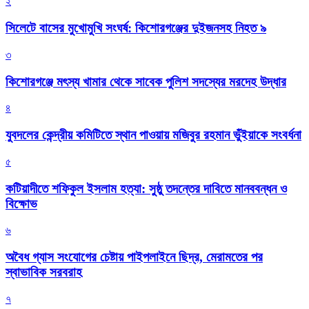
২
সিলেটে বাসের মুখোমুখি সংঘর্ষ: কিশোরগঞ্জের দুইজনসহ নিহত ৯
৩
কিশোরগঞ্জে মৎস্য খামার থেকে সাবেক পুলিশ সদস্যের মরদেহ উদ্ধার
৪
যুবদলের কেন্দ্রীয় কমিটিতে স্থান পাওয়ায় মজিবুর রহমান ভুঁইয়াকে সংবর্ধনা
৫
কটিয়াদীতে শফিকুল ইসলাম হত্যা: সুষ্ঠু তদন্তের দাবিতে মানববন্ধন ও
বিক্ষোভ
৬
অবৈধ গ্যাস সংযোগের চেষ্টায় পাইপলাইনে ছিদ্র, মেরামতের পর
স্বাভাবিক সরবরাহ
৭