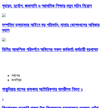
গৃহায়ন, দুর্যোগ, জ্বালানি ও প্রাথমিক শিক্ষায় নতুন সচিব নিয়োগ
সম্পত্তি হস্তান্তর আইনে বড় পরিবর্তন, দাতার ভোগদখলের অধিকার
বহাল
ডিসির আকস্মিক পরিদর্শনে অফিসের সকল কর্মকর্তা-কর্মচারী বরখাস্ত
সর্বশেষ
জনপ্রিয়
পাকুন্দিয়ায় বাসের ধাক্কায় অটোরিকশার যাত্রীসহ নিহত ২
১