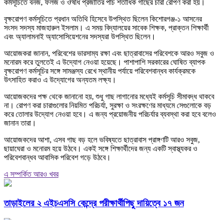
কর্মসূচিতে বনজ, ফলজ ও ঔষধি প্রজাতির পাঁচ শতাধিক গাছের চারা রোপণ করা হয়।
বৃক্ষরোপণ কর্মসূচিতে প্রধান অতিথি হিসেবে উপস্থিত ছিলেন কিশোরগঞ্জ-১ আসনের
সংসদ সদস্য মাজহারুল ইসলাম। এ সময় বিদ্যালয়ের সাবেক শিক্ষক, প্রাক্তন শিক্ষার্থী
এবং অ্যালামনাই অ্যাসোসিয়েশনের সদস্যরা উপস্থিত ছিলেন।
আয়োজকরা জানান, পরিবেশের ভারসাম্য রক্ষা এবং ছাত্রাবাসের পরিবেশকে আরও সবুজ ও
মনোরম করে তুলতেই এ উদ্যোগ নেওয়া হয়েছে। পাশাপাশি সরকারের ঘোষিত ব্যাপক
বৃক্ষরোপণ কর্মসূচির সঙ্গে সামঞ্জস্য রেখে স্থানীয় পর্যায়ে পরিবেশবান্ধব কার্যক্রমকে
উৎসাহিত করাও এ উদ্যোগের অন্যতম লক্ষ্য।
আয়োজকদের পক্ষ থেকে জানানো হয়, শুধু গাছ লাগানোর মধ্যেই কর্মসূচি সীমাবদ্ধ থাকবে
না। রোপণ করা চারাগুলোর নিয়মিত পরিচর্যা, সুরক্ষা ও সংরক্ষণের মাধ্যমে সেগুলোকে বড়
করে তোলার উদ্যোগ নেওয়া হবে। এ জন্য প্রয়োজনীয় পরিচর্যার ব্যবস্থা করা হবে বলেও
জানান তারা।
আয়োজকদের আশা, এসব গাছ বড় হলে ভবিষ্যতে ছাত্রাবাস প্রাঙ্গণটি আরও সবুজ,
ছায়াঘেরা ও মনোরম হয়ে উঠবে। একই সঙ্গে শিক্ষার্থীদের জন্য একটি স্বাস্থ্যকর ও
পরিবেশবান্ধব আবাসিক পরিবেশ গড়ে উঠবে।
এ সম্পর্কিত আরও খবর
তাড়াইলের ২ এইচএসসি কেন্দ্রে পরীক্ষার্থীপিছু দায়িত্বে ১৭ জন