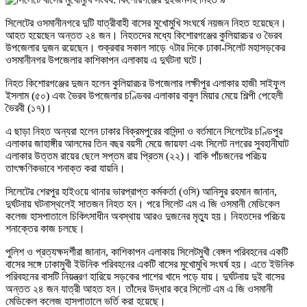
সিলেটের ওসমানীনগরে দুটি যাত্রীবাহী বাসের মুখোমুখি সংঘর্ষে নয়জন নিহত হয়েছেন।
আহত হয়েছেন অন্তত ২৪ জন। নিহতদের মধ্যে কিশোরগঞ্জের কুলিয়ারচর ও ভৈরব
উপজেলার দুজন রয়েছেন। শুক্রবার সকাল সাড়ে ৭টার দিকে ঢাকা-সিলেট মহাসড়কের
ওসমানীনগর উপজেলার কাশিকাপন এলাকায় এ দুর্ঘটনা ঘটে।
নিহত কিশোরগঞ্জের দুজন হলেন কুলিয়ারচর উপজেলার লক্ষীপুর এলাকার হাজী সাইফুল
ইসলাম (৫০) এবং ভৈরব উপজেলার চণ্ডিবর এলাকার বাবুল মিয়ার মেয়ে শিল্পী পেহেলী
ভৈরবী (১৭)।
এ ছাড়া নিহত অন্যরা হলেন ঢাকার বিক্রমপুরের বাসিন্দা ও বর্তমানে সিলেটের চণ্ডিপুর
এলাকার জাহাঙ্গীর আলমের তিন বছর বয়সী মেয়ে জায়ফা এবং সিলেট নগরের সুবহানীঘাট
এলাকার উত্তম রায়ের ছেলে সপ্তম রায় প্রিতম (২২)। বাকি পাঁচজনের পরিচয়
তাৎক্ষণিকভাবে শনাক্ত করা যায়নি।
সিলেটের শেরপুর হাইওয়ে থানার ভারপ্রাপ্ত কর্মকর্তা (ওসি) আনিসুর রহমান জানান,
দুর্ঘটনায় ঘটনাস্থলেই সাতজন নিহত হন। পরে সিলেট এম এ জি ওসমানী মেডিকেল
কলেজ হাসপাতালে চিকিৎসাধীন অবস্থায় আরও দুজনের মৃত্যু হয়। নিহতদের পরিচয়
শনাক্তের কাজ চলছে।
পুলিশ ও প্রত্যক্ষদর্শীরা জানান, কাশিকাপন এলাকায় সিলেটমুখী বেঙ্গল পরিবহনের একটি
বাসের সঙ্গে ঢাকামুখী ইউনিক পরিবহনের একটি বাসের মুখোমুখি সংঘর্ষ হয়। এতে ইউনিক
পরিবহনের বাসটি নিয়ন্ত্রণ হারিয়ে সড়কের পাশের খাদে পড়ে যায়। দুর্ঘটনায় দুই বাসের
অন্তত ২৪ জন যাত্রী আহত হন। তাঁদের উদ্ধার করে সিলেট এম এ জি ওসমানী
মেডিকেল কলেজ হাসপাতালে ভর্তি করা হয়েছে।