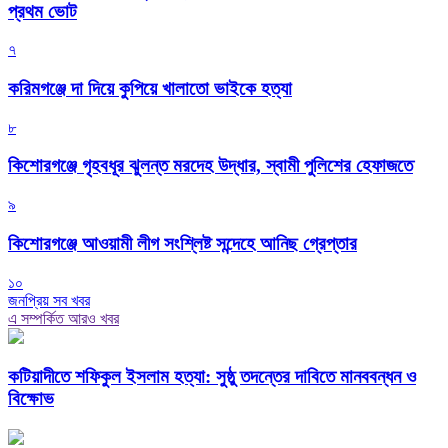
প্রথম ভোট
৭
করিমগঞ্জে দা দিয়ে কুপিয়ে খালাতো ভাইকে হত্যা
৮
কিশোরগঞ্জে গৃহবধূর ঝুলন্ত মরদেহ উদ্ধার, স্বামী পুলিশের হেফাজতে
৯
কিশোরগঞ্জে আওয়ামী লীগ সংশ্লিষ্ট সন্দেহে আনিছ গ্রেপ্তার
১০
জনপ্রিয় সব খবর
এ সম্পর্কিত আরও খবর
কটিয়াদীতে শফিকুল ইসলাম হত্যা: সুষ্ঠু তদন্তের দাবিতে মানববন্ধন ও
বিক্ষোভ