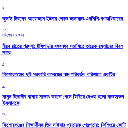
৯
জুলাই দিবসের আয়োজনে ইটনায় ক্ষোভ জামায়াত-এনসিপি-গণঅধিকারের
১০
সর্বশেষ সব খবর
নীরব রাতের শ্রদ্ধা: টুঙ্গিপাড়ায় বঙ্গবন্ধুর সমাধিতে তারেক রহমানের বিরল
সফর
১
কিশোরগঞ্জের দুই সরকারি কলেজের নাম পরিবর্তন, বরিশালে একটির
২
মাসুদ হিলালীর বাসায় সাক্ষাৎ করতে গেলে ফিরিয়ে দেওয়া হলো মাজহারুল
ইসলামকে
৩
কিশোরগঞ্জের শিক্ষার্থীসহ তিন সাইবার প্রতারক গ্রেপ্তার: ফিশিংয়ে কোটি