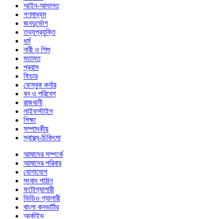
আইন-আদালত
গণমাধ্যম
জনদুর্ভোগ
তথ্যপ্রযুক্তি
ধর্ম
নারী ও শিশু
মতামত
প্রবাস
ফিচার
ফেসবুক কর্নার
বন ও পরিবেশ
রাজধানী
লাইফস্টাইল
শিক্ষা
সম্পাদকীয়
স্বাস্থ্য-চিকিৎসা
আমাদের সম্পর্কে
আমাদের পরিবার
যোগাযোগ
সংবাদ পাঠান
ফটোগ্যালারী
ভিডিও গ্যালারী
বাংলা কনভার্টার
আর্কাইভ