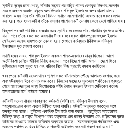
স্থানীয় সূত্রে জানা গেছে, শনিবার সন্ধ্যার পর বাড়ির পাশের বৈশাকুরা ঈদগাহ-সংলগ্ন
সড়কে একদল অজ্ঞাত দুর্বৃত্ত অতর্কিতভাবে শফিকুল ইসলামের ওপর হামলা চালায়।
ধারালো অস্ত্র দিয়ে তাঁর শরীরের বিভিন্ন স্থানে এলোপাতাড়ি আঘাত করে গুরুতর জখম
করা হয়। পরে হামলাকারীরা তাঁকে রাস্তার পাশের একটি ডোবায় ফেলে রেখে পালিয়ে যায়।
কিছুক্ষণ পর ওই পথ দিয়ে যাওয়ার সময় স্থানীয় কয়েকজন তাঁর গোঙানির শব্দ শুনে এগিয়ে
যান। পরে তাঁকে রক্তাক্ত অবস্থায় উদ্ধার করে দ্রুত বাজিতপুরের জহুরুল ইসলাম
মেডিকেল কলেজ হাসপাতালে নেওয়া হয়। সেখানে কর্তব্যরত চিকিৎসক শফিকুল
ইসলামকে মৃত ঘোষণা করেন।
স্থানীয়দের ভাষ্য, শফিকুল ইসলাম একজন শান্ত-স্বভাবের মানুষ ছিলেন। আগে
অটোরিকশা চালিয়ে জীবিকা নির্বাহ করতেন। পরে বিদেশে পাড়ি জমান। দেশে ফিরে
কৃষিকাজের সঙ্গে যুক্ত হন এবং পরিবার নিয়ে নিজ গ্রামেই বসবাস করছিলেন।
খবর পেয়ে কটিয়াদী মডেল থানার পুলিশ দ্রুত ঘটনাস্থলে পৌঁছে আলামত সংগ্রহ করে
এবং ঘটনাস্থল ঘিরে তদন্ত শুরু করে। নিহতের মরদেহের সুরতহাল প্রতিবেদন প্রস্তুত
শেষে ময়নাতদন্তের জন্য কিশোরগঞ্জে শহীদ সৈয়দ নজরুল ইসলাম মেডিকেল কলেজ
হাসপাতালের মর্গে পাঠানো হয়েছে।
কটিয়াদী মডেল থানার ভারপ্রাপ্ত কর্মকর্তা (ওসি) মো. রফিকুল ইসলাম বলেন,
“হত্যাকাণ্ডের কারণ এখনো নিশ্চিত হওয়া যায়নি। ঘটনাটি অত্যন্ত গুরুত্বের সঙ্গে
তদন্ত করা হচ্ছে। পুলিশের একাধিক টিম মাঠে কাজ করছে। প্রযুক্তির সহায়তাসহ
বিভিন্ন তথ্য-উপাত্ত বিশ্লেষণ করে হত্যাকাণ্ডের রহস্য উদ্ঘাটন এবং জড়িতদের দ্রুত
আইনের আওতায় আনতে অভিযান অব্যাহত রয়েছে। ময়নাতদন্তের প্রতিবেদন এবং
তদন্তে প্রাপ্ত তথ্যের ভিত্তিতে পরবর্তী আইনগত ব্যবস্থা গ্রহণ করা হবে।”