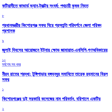
কটিয়াদীতে কাভার্ড ভ্যান-ট্রাক্টর সংঘর্ষ: পথচারী কৃষক নিহত
৮
প্রধানমন্ত্রীর কিশোরগঞ্জ সফর ঘিরে প্রস্তুতি পরিদর্শনে জেলা পরিষদ
প্রশাসক
৯
জুলাই দিবসের আয়োজনে ইটনায় ক্ষোভ জামায়াত-এনসিপি-গণঅধিকারের
১০
সর্বশেষ সব খবর
নীরব রাতের শ্রদ্ধা: টুঙ্গিপাড়ায় বঙ্গবন্ধুর সমাধিতে তারেক রহমানের বিরল
সফর
১
কিশোরগঞ্জের দুই সরকারি কলেজের নাম পরিবর্তন, বরিশালে একটির
২