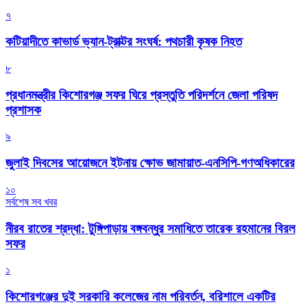
৭
কটিয়াদীতে কাভার্ড ভ্যান-ট্রাক্টর সংঘর্ষ: পথচারী কৃষক নিহত
৮
প্রধানমন্ত্রীর কিশোরগঞ্জ সফর ঘিরে প্রস্তুতি পরিদর্শনে জেলা পরিষদ
প্রশাসক
৯
জুলাই দিবসের আয়োজনে ইটনায় ক্ষোভ জামায়াত-এনসিপি-গণঅধিকারের
১০
সর্বশেষ সব খবর
নীরব রাতের শ্রদ্ধা: টুঙ্গিপাড়ায় বঙ্গবন্ধুর সমাধিতে তারেক রহমানের বিরল
সফর
১
কিশোরগঞ্জের দুই সরকারি কলেজের নাম পরিবর্তন, বরিশালে একটির