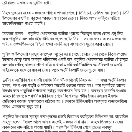
চৌরাস্তা এলাকায় এ দুর্ঘটনা ঘটে।
নিহত দুজনের মধ্যে একজনের পরিচয় পাওয়া গেছে। তিনি মো. সেলিম মিয়া (৩৫)। তিনি
উপজেলার বাহাদিয়া গ্রামের আবদুল মান্নানের ছেলে। নিহত অপর ব্যক্তির পরিচয়
তাৎক্ষণিকভাবে পাওয়া যায়নি।
আহতরা হলেন—পাকুন্দিয়া পৌরসদরের বরাটিয়া গ্রামের সিরাজুল হকের ছেলে রেনু মিয়া
এবং পাকুন্দিয়া এলাকার রইছ উদ্দিনের ছেলে ছোটন মিয়া। তাদের মধ্যে আরও একজনের
পরিচয় তাৎক্ষণিকভাবে নিশ্চিত হওয়া যায়নি বলে হাসপাতাল সূত্রে জানা গেছে।
পুলিশ ও উপজেলা স্বাস্থ্য কমপ্লেক্স সূত্রে জানা গেছে, ভোরে ঢাকা থেকে কিশোরগঞ্জের
উদ্দেশে ছেড়ে আসা অনন্যা পরিবহনের একটি বাস পাকুন্দিয়া পৌরসদরের বরাটিয়া চৌরাস্তা
এলাকায় পৌঁছে রাস্তার পাশে দাঁড়িয়ে থাকা একটি ব্যাটারিচালিত অটোরিকশা ও একটি
সাইকেলকে সজোরে ধাক্কা দেয়। এতে অটোরিকশাটি দুমড়েমুচড়ে যায়।
দুর্ঘটনায় অটোরিকশার যাত্রী সেলিম মিয়া ঘটনাস্থলেই নিহত হন। এ সময় অটোরিকশার
চালক, অপর এক যাত্রী ও সাইকেল আরোহী গুরুতর আহত হন। পরে স্থানীয়রা তাদের
উদ্ধার করে পাকুন্দিয়া উপজেলা স্বাস্থ্য কমপ্লেক্সে নিয়ে যান। অবস্থার অবনতি হওয়ায়
আহত তিনজনকে প্রাথমিক চিকিৎসা শেষে কিশোরগঞ্জ শহীদ সৈয়দ নজরুল ইসলাম
মেডিকেল কলেজ হাসপাতালে পাঠানো হয়। সেখানে চিকিৎসাধীন অবস্থায় অজ্ঞাতপরিচয়
আরও একজনের মৃত্যু হয়।
পাকুন্দিয়া উপজেলা স্বাস্থ্য কমপ্লেক্সের জরুরি বিভাগের কর্তব্যরত চিকিৎসক ডা. বায়োজিদ
মাহমুদ বলেন, “হাসপাতালে আনার আগেই একজন মারা যান। আহত তিনজনের মধ্যে
একজনের নাম-পরিচয় পাওয়া যায়নি। প্রাথমিক চিকিৎসা শেষে তাদের অবস্থা