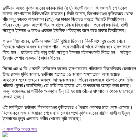
দুর্ঘটনায় আহত কুলিয়ারচরের ফারুক মিয়া (৫২) সিলেট এম এ জি ওসমানী মেডিকেল
কলেজ হাসপাতালে চিকিৎসাধীন রয়েছেন। তিনি জানান, কিশোরগঞ্জের কুলিয়ারচর থেকে
পাঁচ বন্ধু হজরত শাহজালাল (রহ.)-এর মাজার জিয়ারত করতে সিলেটে গিয়েছিলেন।
তাঁদের মধ্যে দুজন আগেই উড়োজাহাজে ঢাকায় ফিরে যান। পরে ফারুক মিয়া, হাজী
সাইফুল ইসলাম ও আরও একজন ইউনিক পরিবহনের বাসে করে ঢাকায় ফিরছিলেন।
ফারুক মিয়া বলেন, দুর্ঘটনার সময় তিনি ঘুমিয়ে ছিলেন। বিকট শব্দে ঘুম ভেঙে গেলে
নিজেকে আহত অবস্থায় দেখতে পান। পরে স্থানীয়রা তাঁকে উদ্ধার করে হাসপাতালে
নিয়ে যান। দুর্ঘটনায় তাঁর বন্ধু হাজী সাইফুল ইসলাম ঘটনাস্থলেই নিহত হন। সাইফুল
ইসলাম পেশায় একজন ঠিকাদার ছিলেন।
সিলেট এম এ জি ওসমানী মেডিকেল কলেজ হাসপাতালের পরিচালক ব্রিগেডিয়ার জেনারেল
উমর রাশেদ মুনির জানান, দুর্ঘটনায় হতাহত ১৬ জনকে হাসপাতালে আনা হয়েছে।
আহতদের মধ্যে দুজনের অবস্থা আশঙ্কাজনক। তাঁদের একজনকে হাসপাতালের নিবিড়
পরিচর্যা কেন্দ্র (আইসিইউ)-তে ভর্তি করা হয়েছে এবং অপরজনের অস্ত্রোপচার চলছে।
অন্য কয়েকজনের শারীরিক অবস্থার উন্নতি হওয়ায় তাঁদের হাসপাতাল থেকে ছাড়পত্র
দেওয়া হচ্ছে।
এই মর্মান্তিক দুর্ঘটনায় কিশোরগঞ্জের কুলিয়ারচর ও ভৈরবে শোকের ছায়া নেমে এসেছে।
বিশেষ করে মাজার জিয়ারত শেষে বাড়ি ফেরার পথে কুলিয়ারচরের বাসিন্দা হাজী সাইফুল
ইসলামের মৃত্যু এলাকায় গভীর শোকের সৃষ্টি করেছে।
এ সম্পর্কিত আরও খবর