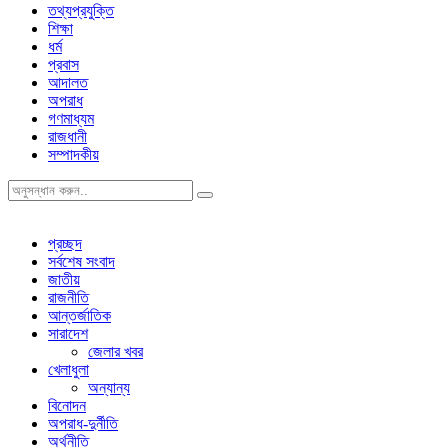
তথ্যপ্রযুক্তি
শিক্ষা
ধর্ম
প্রবাস
আদালত
অপরাধ
গণমাধ্যম
রাজধানী
সম্পাদকীয়
প্রচ্ছদ
সর্বশেষ সংবাদ
জাতীয়
রাজনীতি
আন্তর্জাতিক
সারাদেশ
জেলার খবর
খেলাধুলা
অন্যান্য
বিনোদন
অপরাধ-দুর্নীতি
অর্থনীতি