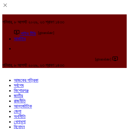
শনিবার, ৮ আগস্ট ২০২৬, ২৩ শ্রাবণ ১৪৩৩
[gtranslate]
লাইভ টিভি
আর্কাইভ
[gtranslate]
শনিবার, ৮ আগস্ট ২০২৬, ২৩ শ্রাবণ ১৪৩৩
আজকের পত্রিকা
সর্বশেষ
কিশোরগঞ্জ
জাতীয়
রাজনীতি
আন্তর্জাতিক
জেলা
অর্থনীতি
খেলাধুলা
বিনোদন