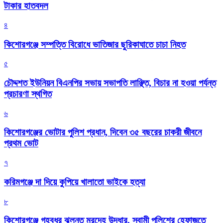
টাকার হাতবদল
৪
কিশোরগঞ্জে সম্পত্তি বিরোধে ভাতিজার ছুরিকাঘাতে চাচা নিহত
৫
চৌদ্দশত ইউনিয়ন বিএনপির সভায় সভাপতি লাঞ্ছিত, বিচার না হওয়া পর্যন্ত
প্রচারণা স্থগিত
৬
কিশোরগঞ্জের ভোটার পুলিশ প্রধান, দিবেন ৩৫ বছরের চাকরী জীবনে
প্রথম ভোট
৭
করিমগঞ্জে দা দিয়ে কুপিয়ে খালাতো ভাইকে হত্যা
৮
কিশোরগঞ্জে গৃহবধূর ঝুলন্ত মরদেহ উদ্ধার, স্বামী পুলিশের হেফাজতে