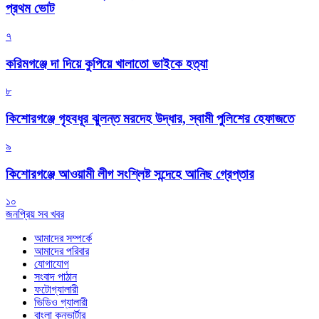
প্রথম ভোট
৭
করিমগঞ্জে দা দিয়ে কুপিয়ে খালাতো ভাইকে হত্যা
৮
কিশোরগঞ্জে গৃহবধূর ঝুলন্ত মরদেহ উদ্ধার, স্বামী পুলিশের হেফাজতে
৯
কিশোরগঞ্জে আওয়ামী লীগ সংশ্লিষ্ট সন্দেহে আনিছ গ্রেপ্তার
১০
জনপ্রিয় সব খবর
আমাদের সম্পর্কে
আমাদের পরিবার
যোগাযোগ
সংবাদ পাঠান
ফটোগ্যালারী
ভিডিও গ্যালারী
বাংলা কনভার্টার