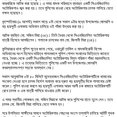
কারবারিকে আটক করা হয়েছে। এ সময় মাদক পরিবহনে ব্যবহৃত একটি সিএনজিচালিত
অটোরিকশাও জব্দ করা হয়। তবে পুলিশের ধাওয়া খেয়ে অটোরিকশার চালক পালিয়ে যেতে
সক্ষম হয়েছেন।
বৃহস্পতিবার (৬ আগস্ট) সকাল সাড়ে ৮টা থেকে সকাল ৯টার মধ্যে উপজেলার ষোলরশি ও
বড় ছয়সূতী এলাকায় অভিযান চালিয়ে ওই গাঁজা উদ্ধার করা হয়।
আটক ব্যক্তি মো. সজিব মিয়া (৩৫)। তিনি ভৈরব থেকে সিএনজিচালিত অটোরিকশায়
যাত্রী হিসেবে আসছিলেন। পলাতক চালকের নাম মো. জিলানী মিয়া (৩৪)।
কুলিয়ারচর থানা পুলিশ সূত্রে জানা গেছে, ওয়ারেন্ট তামিল ও মাদকবিরোধী বিশেষ
অভিযানের অংশ হিসেবে দায়িত্ব পালনকালে পুলিশ গোপন সংবাদের ভিত্তিতে জানতে
পারে, ভৈরব থেকে একটি সিএনজিচালিত অটোরিকশায় বিপুল পরিমাণ গাঁজা ময়মনসিংহে
নেওয়া হচ্ছে। এ তথ্যের ভিত্তিতে পুলিশের একটি দল উপজেলার ষোলরশি
কবরস্থানসংলগ্ন সড়কে অবস্থান নেয়।
সকাল আনুমানিক ৮টা ৫০ মিনিটে সন্দেহভাজন সিএনজিচালিত অটোরিকশাটিকে থামানোর
সংকেত দেওয়া হলে চালক নির্দেশ অমান্য করে দ্রুত বড় ছয়সূতীর দিকে পালানোর চেষ্টা
করেন। পুলিশ ধাওয়া করলে বড় ছয়সূতী এলাকার আরব আলী চক বাজারে অটোরিকশাটি
রেখে চালক ও এক যাত্রী পালিয়ে যাওয়ার চেষ্টা করেন।
এ সময় স্থানীয় লোকজন মো. সজিব মিয়াকে আটক করে পুলিশের হাতে তুলে দেন। তবে
চালক মো. জিলানী মিয়া পালিয়ে যেতে সক্ষম হন।
পরে উপস্থিত সাক্ষীদের সামনে অটোরিকশার পেছনের অংশে তল্লাশি চালিয়ে আটটি পৃথক