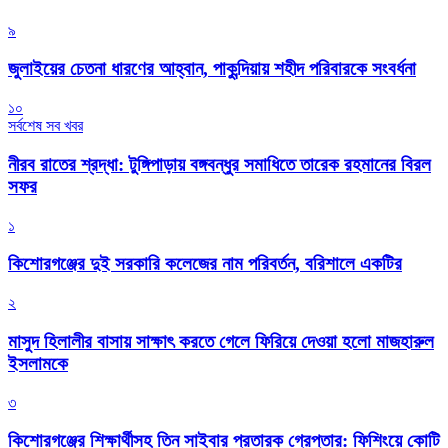
৯
জুলাইয়ের চেতনা ধারণের আহ্বান, পাকুন্দিয়ায় শহীদ পরিবারকে সংবর্ধনা
১০
সর্বশেষ সব খবর
নীরব রাতের শ্রদ্ধা: টুঙ্গিপাড়ায় বঙ্গবন্ধুর সমাধিতে তারেক রহমানের বিরল
সফর
১
কিশোরগঞ্জের দুই সরকারি কলেজের নাম পরিবর্তন, বরিশালে একটির
২
মাসুদ হিলালীর বাসায় সাক্ষাৎ করতে গেলে ফিরিয়ে দেওয়া হলো মাজহারুল
ইসলামকে
৩
কিশোরগঞ্জের শিক্ষার্থীসহ তিন সাইবার প্রতারক গ্রেপ্তার: ফিশিংয়ে কোটি