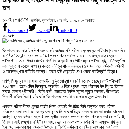
তাড়াইলের ২ এইচএসসি কেন্দ্রে পরীক্ষার্থীপিছু দায়িত্বে ১৭
জন
তাড়াইল প্রতিনিধি
প্রকাশিত: বৃহস্পতিবার, ৬ আগস্ট, ২০২৬, ৬:৩৯ অপরাহ্ণ
Facebook
0
Tweet
0
LinkedIn
0
অ-
অ+
কিশোরগঞ্জের তাড়াইল উপজেলার দুটি এইচএসসি পরীক্ষা কেন্দ্রে বৃহস্পতিবার (৬ আগস্ট)
অনুষ্ঠিত ফিন্যান্স, ব্যাংকিং ও বিমা প্রথম পত্র পরীক্ষায় অংশ নিয়েছেন মাত্র দুজন
পরীক্ষার্থী। তবে শিক্ষা বোর্ডের নির্দেশনা অনুযায়ী প্রতিটি কেন্দ্রে পরীক্ষা সুষ্ঠু, শান্তিপূর্ণ ও
নকলমুক্ত পরিবেশে সম্পন্ন করতে দায়িত্ব পালন করেছেন ১৭ জন করে কর্মকর্তা-কর্মচারী
ও আইনশৃঙ্খলা বাহিনীর সদস্য। ফলে দুটি কেন্দ্রেই দেখা গেছে ব্যতিক্রমী চিত্র।
সংশ্লিষ্ট সূত্রে জানা যায়, তাড়াইল মুক্তিযোদ্ধা সরকারি কলেজ কেন্দ্রে মোট পরীক্ষার্থী
৭০৫ জন। তবে এদিন ফিন্যান্স, ব্যাংকিং ও বিমা প্রথম পত্র পরীক্ষায় উপস্থিত ছিলেন
মাত্র একজন পরীক্ষার্থী। তিনি হাজী মোমতাজ উদ্দিন স্কুল অ্যান্ড কলেজ, নীলগঞ্জের
শিক্ষার্থী রাকিব মিয়া। তাঁর বাড়ি কিশোরগঞ্জ সদর উপজেলার মহিনন্দ এলাকায়।
একজন পরীক্ষার্থীকে কেন্দ্র করেই শিক্ষা বোর্ডের নির্ধারিত বিধি অনুসরণ করে পরীক্ষা
পরিচালনা করা হয়। এ কেন্দ্রে হল সুপার হিসেবে দায়িত্ব পালন করেন আনেয়ার হোসেন।
এছাড়া ছিলেন দুইজন সহকারী হল সুপার, দুইজন কক্ষ পরিদর্শক, পাঁচজন সহায়ক কর্মচারী,
তিনজন আইনশৃঙ্খলা বাহিনীর সদস্য, কেন্দ্রের ভারপ্রাপ্ত কর্মকর্তা ও অধ্যক্ষ রফিকুল
ইসলাম, তত্ত্বাবধায়ক কর্মকর্তা উপজেলা নির্বাহী কর্মকর্তা তানজিলা আখতার এবং ট্যাগ