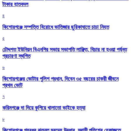
টাকার হাতবদল
৪
কিশোরগঞ্জে সম্পত্তি বিরোধে ভাতিজার ছুরিকাঘাতে চাচা নিহত
৫
চৌদ্দশত ইউনিয়ন বিএনপির সভায় সভাপতি লাঞ্ছিত, বিচার না হওয়া পর্যন্ত
প্রচারণা স্থগিত
৬
কিশোরগঞ্জের ভোটার পুলিশ প্রধান, দিবেন ৩৫ বছরের চাকরী জীবনে
প্রথম ভোট
৭
করিমগঞ্জে দা দিয়ে কুপিয়ে খালাতো ভাইকে হত্যা
৮
কিশোরগঞ্জে গৃহবধূর ঝুলন্ত মরদেহ উদ্ধার, স্বামী পুলিশের হেফাজতে