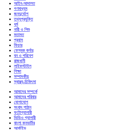
আইন-আদালত
গণমাধ্যম
জনদুর্ভোগ
তথ্যপ্রযুক্তি
ধর্ম
নারী ও শিশু
মতামত
প্রবাস
ফিচার
ফেসবুক কর্নার
বন ও পরিবেশ
রাজধানী
লাইফস্টাইল
শিক্ষা
সম্পাদকীয়
স্বাস্থ্য-চিকিৎসা
আমাদের সম্পর্কে
আমাদের পরিবার
যোগাযোগ
সংবাদ পাঠান
ফটোগ্যালারী
ভিডিও গ্যালারী
বাংলা কনভার্টার
আর্কাইভ