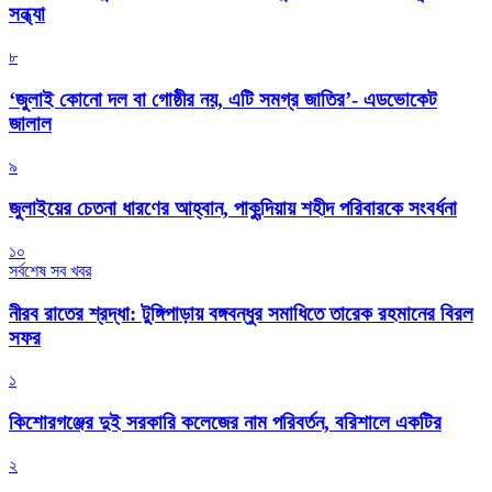
সন্ধ্যা
৮
‘জুলাই কোনো দল বা গোষ্ঠীর নয়, এটি সমগ্র জাতির’- এডভোকেট
জালাল
৯
জুলাইয়ের চেতনা ধারণের আহ্বান, পাকুন্দিয়ায় শহীদ পরিবারকে সংবর্ধনা
১০
সর্বশেষ সব খবর
নীরব রাতের শ্রদ্ধা: টুঙ্গিপাড়ায় বঙ্গবন্ধুর সমাধিতে তারেক রহমানের বিরল
সফর
১
কিশোরগঞ্জের দুই সরকারি কলেজের নাম পরিবর্তন, বরিশালে একটির
২