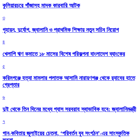
কুলিয়ারচরে গাঁজাসহ মাদক কারবারি আটক
৩
গৃহায়ন, দুর্যোগ, জ্বালানি ও প্রাথমিক শিক্ষায় নতুন সচিব নিয়োগ
৪
খেলাপি ঋণ কমাতে ১৮ মাসের বিশেষ পরিকল্পনা বাংলাদেশ ব্যাংকের
৫
করিমগঞ্জে হত্যা মামলার পলাতক আসামি নারায়ণগঞ্জ থেকে র‌্যাবের হাতে
গ্রেপ্তার
৬
দুই থেকে তিন দিনের মধ্যে গ্যাস সরবরাহ স্বাভাবিক হবে: জ্বালানিমন্ত্রী
৭
গান-কবিতায় জুলাইয়ের চেতনা, ‘পরিবর্তন যুব সংগঠন’-এর সাংস্কৃতিক