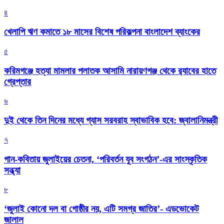
৪
খেলাপি ঋণ কমাতে ১৮ মাসের বিশেষ পরিকল্পনা বাংলাদেশ ব্যাংকের
৫
করিমগঞ্জে হত্যা মামলার পলাতক আসামি নারায়ণগঞ্জ থেকে র‌্যাবের হাতে
গ্রেপ্তার
৬
দুই থেকে তিন দিনের মধ্যে গ্যাস সরবরাহ স্বাভাবিক হবে: জ্বালানিমন্ত্রী
৭
গান-কবিতায় জুলাইয়ের চেতনা, ‘পরিবর্তন যুব সংগঠন’-এর সাংস্কৃতিক
সন্ধ্যা
৮
‘জুলাই কোনো দল বা গোষ্ঠীর নয়, এটি সমগ্র জাতির’- এডভোকেট
জালাল