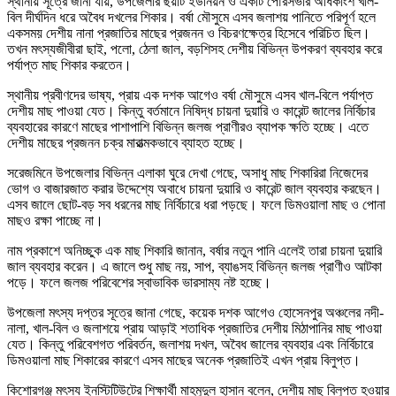
স্থানীয় সূত্রে জানা যায়, উপজেলার ছয়টি ইউনিয়ন ও একটি পৌরসভার অধিকাংশ খাল-
বিল দীর্ঘদিন ধরে অবৈধ দখলের শিকার। বর্ষা মৌসুমে এসব জলাশয় পানিতে পরিপূর্ণ হলে
একসময় দেশীয় নানা প্রজাতির মাছের প্রজনন ও বিচরণক্ষেত্র হিসেবে পরিচিত ছিল।
তখন মৎস্যজীবীরা ছাই, পলো, ঠেলা জাল, বড়শিসহ দেশীয় বিভিন্ন উপকরণ ব্যবহার করে
পর্যাপ্ত মাছ শিকার করতেন।
স্থানীয় প্রবীণদের ভাষ্য, প্রায় এক দশক আগেও বর্ষা মৌসুমে এসব খাল-বিলে পর্যাপ্ত
দেশীয় মাছ পাওয়া যেত। কিন্তু বর্তমানে নিষিদ্ধ চায়না দুয়ারি ও কারেন্ট জালের নির্বিচার
ব্যবহারের কারণে মাছের পাশাপাশি বিভিন্ন জলজ প্রাণীরও ব্যাপক ক্ষতি হচ্ছে। এতে
দেশীয় মাছের প্রজনন চক্র মারাত্মকভাবে ব্যাহত হচ্ছে।
সরেজমিনে উপজেলার বিভিন্ন এলাকা ঘুরে দেখা গেছে, অসাধু মাছ শিকারিরা নিজেদের
ভোগ ও বাজারজাত করার উদ্দেশ্যে অবাধে চায়না দুয়ারি ও কারেন্ট জাল ব্যবহার করছেন।
এসব জালে ছোট-বড় সব ধরনের মাছ নির্বিচারে ধরা পড়ছে। ফলে ডিমওয়ালা মাছ ও পোনা
মাছও রক্ষা পাচ্ছে না।
নাম প্রকাশে অনিচ্ছুক এক মাছ শিকারি জানান, বর্ষার নতুন পানি এলেই তারা চায়না দুয়ারি
জাল ব্যবহার করেন। এ জালে শুধু মাছ নয়, সাপ, ব্যাঙসহ বিভিন্ন জলজ প্রাণীও আটকা
পড়ে। ফলে জলজ পরিবেশের স্বাভাবিক ভারসাম্য নষ্ট হচ্ছে।
উপজেলা মৎস্য দপ্তর সূত্রে জানা গেছে, কয়েক দশক আগেও হোসেনপুর অঞ্চলের নদী-
নালা, খাল-বিল ও জলাশয়ে প্রায় আড়াই শতাধিক প্রজাতির দেশীয় মিঠাপানির মাছ পাওয়া
যেত। কিন্তু পরিবেশগত পরিবর্তন, জলাশয় দখল, অবৈধ জালের ব্যবহার এবং নির্বিচারে
ডিমওয়ালা মাছ শিকারের কারণে এসব মাছের অনেক প্রজাতিই এখন প্রায় বিলুপ্ত।
কিশোরগঞ্জ মৎস্য ইনস্টিটিউটের শিক্ষার্থী মাহমুদুল হাসান বলেন, দেশীয় মাছ বিলুপ্ত হওয়ার