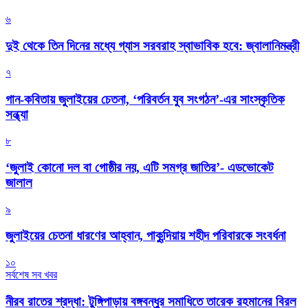
৬
দুই থেকে তিন দিনের মধ্যে গ্যাস সরবরাহ স্বাভাবিক হবে: জ্বালানিমন্ত্রী
৭
গান-কবিতায় জুলাইয়ের চেতনা, ‘পরিবর্তন যুব সংগঠন’-এর সাংস্কৃতিক
সন্ধ্যা
৮
‘জুলাই কোনো দল বা গোষ্ঠীর নয়, এটি সমগ্র জাতির’- এডভোকেট
জালাল
৯
জুলাইয়ের চেতনা ধারণের আহ্বান, পাকুন্দিয়ায় শহীদ পরিবারকে সংবর্ধনা
১০
সর্বশেষ সব খবর
নীরব রাতের শ্রদ্ধা: টুঙ্গিপাড়ায় বঙ্গবন্ধুর সমাধিতে তারেক রহমানের বিরল