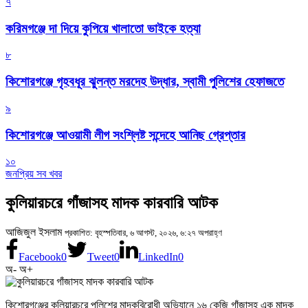
৭
করিমগঞ্জে দা দিয়ে কুপিয়ে খালাতো ভাইকে হত্যা
৮
কিশোরগঞ্জে গৃহবধূর ঝুলন্ত মরদেহ উদ্ধার, স্বামী পুলিশের হেফাজতে
৯
কিশোরগঞ্জে আওয়ামী লীগ সংশ্লিষ্ট সন্দেহে আনিছ গ্রেপ্তার
১০
জনপ্রিয় সব খবর
কুলিয়ারচরে গাঁজাসহ মাদক কারবারি আটক
আজিজুল ইসলাম
প্রকাশিত: বৃহস্পতিবার, ৬ আগস্ট, ২০২৬, ৬:২৭ অপরাহ্ণ
Facebook
0
Tweet
0
LinkedIn
0
অ-
অ+
কিশোরগঞ্জের কুলিয়ারচরে পুলিশের মাদকবিরোধী অভিযানে ১৬ কেজি গাঁজাসহ এক মাদক