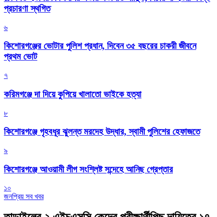
প্রচারণা স্থগিত
৬
কিশোরগঞ্জের ভোটার পুলিশ প্রধান, দিবেন ৩৫ বছরের চাকরী জীবনে
প্রথম ভোট
৭
করিমগঞ্জে দা দিয়ে কুপিয়ে খালাতো ভাইকে হত্যা
৮
কিশোরগঞ্জে গৃহবধূর ঝুলন্ত মরদেহ উদ্ধার, স্বামী পুলিশের হেফাজতে
৯
কিশোরগঞ্জে আওয়ামী লীগ সংশ্লিষ্ট সন্দেহে আনিছ গ্রেপ্তার
১০
জনপ্রিয় সব খবর