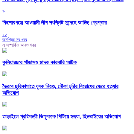
৯
কিশোরগঞ্জে আওয়ামী লীগ সংশ্লিষ্ট সন্দেহে আনিছ গ্রেপ্তার
১০
জনপ্রিয় সব খবর
এ সম্পর্কিত আরও খবর
কুলিয়ারচরে গাঁজাসহ মাদক কারবারি আটক
ভৈরবে ছুরিকাঘাতে যুবক নিহত, নৌকা চুরির বিরোধের জেরে হত্যার
অভিযোগ
তাড়াইলে প্রতিবন্ধী ভিক্ষুককে পিটিয়ে হত্যা, ছিনতাইয়ের অভিযোগ