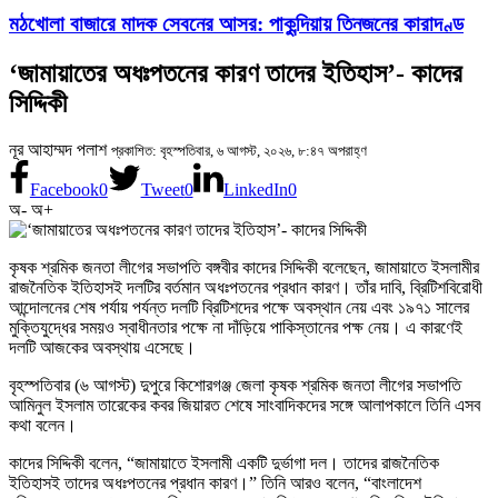
মঠখোলা বাজারে মাদক সেবনের আসর: পাকুন্দিয়ায় তিনজনের কারাদণ্ড
‘জামায়াতের অধঃপতনের কারণ তাদের ইতিহাস’- কাদের
সিদ্দিকী
নূর আহাম্মদ পলাশ
প্রকাশিত: বৃহস্পতিবার, ৬ আগস্ট, ২০২৬, ৮:৪৭ অপরাহ্ণ
Facebook
0
Tweet
0
LinkedIn
0
অ-
অ+
কৃষক শ্রমিক জনতা লীগের সভাপতি বঙ্গবীর কাদের সিদ্দিকী বলেছেন, জামায়াতে ইসলামীর
রাজনৈতিক ইতিহাসই দলটির বর্তমান অধঃপতনের প্রধান কারণ। তাঁর দাবি, ব্রিটিশবিরোধী
আন্দোলনের শেষ পর্যায় পর্যন্ত দলটি ব্রিটিশদের পক্ষে অবস্থান নেয় এবং ১৯৭১ সালের
মুক্তিযুদ্ধের সময়ও স্বাধীনতার পক্ষে না দাঁড়িয়ে পাকিস্তানের পক্ষ নেয়। এ কারণেই
দলটি আজকের অবস্থায় এসেছে।
বৃহস্পতিবার (৬ আগস্ট) দুপুরে কিশোরগঞ্জ জেলা কৃষক শ্রমিক জনতা লীগের সভাপতি
আমিনুল ইসলাম তারেকের কবর জিয়ারত শেষে সাংবাদিকদের সঙ্গে আলাপকালে তিনি এসব
কথা বলেন।
কাদের সিদ্দিকী বলেন, “জামায়াতে ইসলামী একটি দুর্ভাগা দল। তাদের রাজনৈতিক
ইতিহাসই তাদের অধঃপতনের প্রধান কারণ।” তিনি আরও বলেন, “বাংলাদেশ