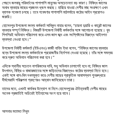
পেছনে জলবায়ু পরিবর্তনের পাশাপাশি মানুষের অসচেতনতা বড় কারণ। নিষিদ্ধ জালের
অবাধ ব্যবহার মাছের প্রজনন ধ্বংস করছে। হারিয়ে যাওয়া দেশীয় মাছ সংরক্ষণে এখন
ব্যাপক গবেষণা চলছে। তবে গবেষণার পাশাপাশি মাঠপর্যায়ে কঠোর আইন প্রয়োগও
জরুরি।
হোসেনপুর উপজেলা মৎস্য কর্মকর্তা সাবিকুন নাহার বলেন, “চায়না দুয়ারি ও কারেন্ট জালের
ব্যবহার সম্পূর্ণ নিষিদ্ধ। বিষয়টি উপজেলা নির্বাহী কর্মকর্তার সঙ্গে আলোচনা হয়েছে। খুব
শিগগিরই অভিযান পরিচালনা করে এসব জাল জব্দ এবং সংশ্লিষ্টদের বিরুদ্ধে আইনগত
ব্যবস্থা নেওয়া হবে।”
উপজেলা নির্বাহী কর্মকর্তা (ইউএনও) কাজী নাহিদ ইভা বলেন, “নিষিদ্ধ জালের ব্যবহার
বন্ধে উপজেলা মৎস্য কর্মকর্তাকে প্রয়োজনীয় নির্দেশনা দেওয়া হয়েছে। তাঁর সঙ্গে সমন্বয়
করে দ্রুত অভিযান পরিচালনা করা হবে।”
এদিকে স্থানীয় সচেতন নাগরিকদের দাবি, শুধু অভিযান চালালেই হবে না; নিষিদ্ধ জাল
উৎপাদন, বিক্রি ও বাজারজাতের সঙ্গে জড়িতদের বিরুদ্ধেও কঠোর ব্যবস্থা নিতে হবে।
একই সঙ্গে খাল-বিল দখলমুক্ত করে দেশীয় মাছের প্রাকৃতিক আবাসস্থল পুনরুদ্ধারে
দীর্ঘমেয়াদি পরিকল্পনা গ্রহণেরও আহ্বান জানিয়েছেন তারা।
তাদের মতে, এখনই কার্যকর উদ্যোগ না নিলে হোসেনপুরের ঐতিহ্যবাহী দেশীয় মাছের
অনেক প্রজাতিই অচিরেই ইতিহাসের অংশ হয়ে যাবে।
আপনার মতামত লিখুন