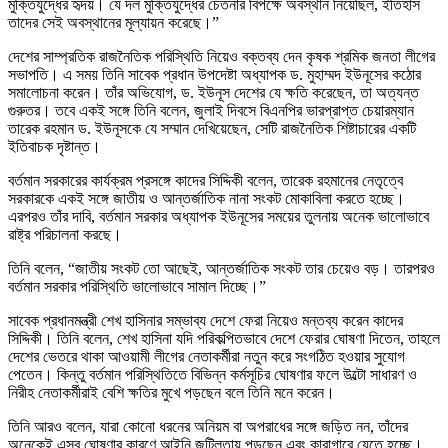
মুক্তিযুদ্ধের হৃদয়। যে দল মুক্তিযুদ্ধের চেতনার বিপক্ষে অবস্থান নিয়েছিল, ইতিহাস
তাদের সেই অবস্থানের মূল্যায়ন করেছে।”
দেশের সাম্প্রতিক রাজনৈতিক পরিস্থিতি নিয়েও বক্তব্য দেন কৃষক শ্রমিক জনতা লীগের
সভাপতি। এ সময় তিনি সাবেক প্রধান উপদেষ্টা অধ্যাপক ড. মুহাম্মদ ইউনূসের কঠোর
সমালোচনা করেন। তাঁর অভিযোগ, ড. ইউনূস দেশের যে ক্ষতি করেছেন, তা অত্যন্ত
গুরুতর। তবে একই সঙ্গে তিনি বলেন, জুলাই দিবসে বিএনপির ভারপ্রাপ্ত চেয়ারম্যান
তারেক রহমান ড. ইউনূসকে যে সম্মান দেখিয়েছেন, সেটি রাজনৈতিক শিষ্টাচারের একটি
ইতিবাচক দৃষ্টান্ত।
বর্তমান সরকারের কার্যক্রম প্রসঙ্গে কাদের সিদ্দিকী বলেন, তারেক রহমানের নেতৃত্বে
সরকারকে একই সঙ্গে জাতীয় ও আন্তর্জাতিক নানা সংকট মোকাবিলা করতে হচ্ছে।
এরপরও তাঁর দাবি, বর্তমান সরকার অধ্যাপক ইউনূসের সময়ের তুলনায় অনেক ভালোভাবে
রাষ্ট্র পরিচালনা করছে।
তিনি বলেন, “জাতীয় সংকট তো আছেই, আন্তর্জাতিক সংকট তার চেয়েও বড়। তারপরও
বর্তমান সরকার পরিস্থিতি ভালোভাবে সামাল দিচ্ছে।”
সাবেক প্রধানমন্ত্রী শেখ হাসিনার সম্ভাব্য দেশে ফেরা নিয়েও মন্তব্য করেন কাদের
সিদ্দিকী। তিনি বলেন, শেখ হাসিনা যদি পরিকল্পিতভাবে দেশে ফেরার ঘোষণা দিতেন, তাহলে
দেশের ভেতরে থাকা আওয়ামী লীগের নেতাকর্মীরা নতুন করে সংগঠিত হওয়ার সুযোগ
পেতেন। কিন্তু বর্তমান পরিস্থিতিতে বিভিন্ন কর্মসূচির ঘোষণার ফলে উল্টো সাধারণ ও
নিরীহ নেতাকর্মীরাই বেশি ক্ষতির মুখে পড়ছেন বলে তিনি মনে করেন।
তিনি আরও বলেন, যারা কোনো ধরনের অনিয়ম বা অপরাধের সঙ্গে জড়িত নন, তাঁদের
অনেকেই এসব ঘোষণার কারণে আইনি জটিলতায় পড়ছেন এবং কারাগারে যেতে হচ্ছে।