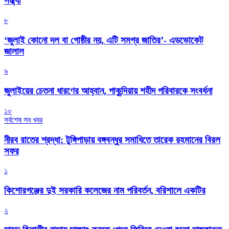
সন্ধ্যা
৮
‘জুলাই কোনো দল বা গোষ্ঠীর নয়, এটি সমগ্র জাতির’- এডভোকেট
জালাল
৯
জুলাইয়ের চেতনা ধারণের আহ্বান, পাকুন্দিয়ায় শহীদ পরিবারকে সংবর্ধনা
১০
সর্বশেষ সব খবর
নীরব রাতের শ্রদ্ধা: টুঙ্গিপাড়ায় বঙ্গবন্ধুর সমাধিতে তারেক রহমানের বিরল
সফর
১
কিশোরগঞ্জের দুই সরকারি কলেজের নাম পরিবর্তন, বরিশালে একটির
২