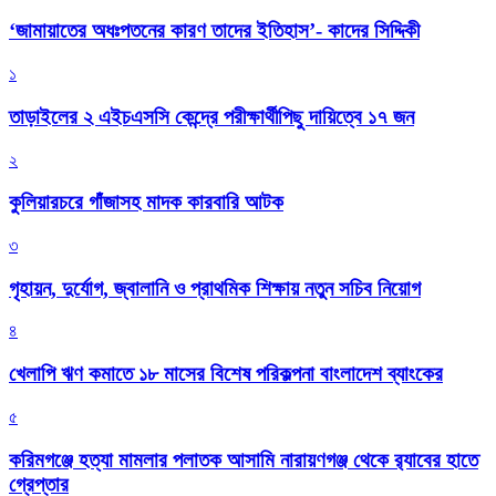
‘জামায়াতের অধঃপতনের কারণ তাদের ইতিহাস’- কাদের সিদ্দিকী
১
তাড়াইলের ২ এইচএসসি কেন্দ্রে পরীক্ষার্থীপিছু দায়িত্বে ১৭ জন
২
কুলিয়ারচরে গাঁজাসহ মাদক কারবারি আটক
৩
গৃহায়ন, দুর্যোগ, জ্বালানি ও প্রাথমিক শিক্ষায় নতুন সচিব নিয়োগ
৪
খেলাপি ঋণ কমাতে ১৮ মাসের বিশেষ পরিকল্পনা বাংলাদেশ ব্যাংকের
৫
করিমগঞ্জে হত্যা মামলার পলাতক আসামি নারায়ণগঞ্জ থেকে র‌্যাবের হাতে
গ্রেপ্তার