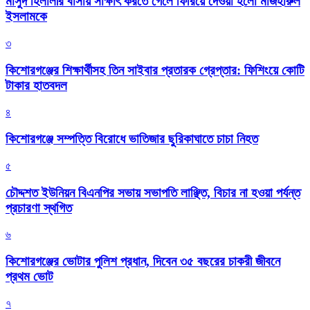
মাসুদ হিলালীর বাসায় সাক্ষাৎ করতে গেলে ফিরিয়ে দেওয়া হলো মাজহারুল
ইসলামকে
৩
কিশোরগঞ্জের শিক্ষার্থীসহ তিন সাইবার প্রতারক গ্রেপ্তার: ফিশিংয়ে কোটি
টাকার হাতবদল
৪
কিশোরগঞ্জে সম্পত্তি বিরোধে ভাতিজার ছুরিকাঘাতে চাচা নিহত
৫
চৌদ্দশত ইউনিয়ন বিএনপির সভায় সভাপতি লাঞ্ছিত, বিচার না হওয়া পর্যন্ত
প্রচারণা স্থগিত
৬
কিশোরগঞ্জের ভোটার পুলিশ প্রধান, দিবেন ৩৫ বছরের চাকরী জীবনে
প্রথম ভোট
৭