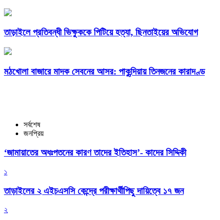
তাড়াইলে প্রতিবন্ধী ভিক্ষুককে পিটিয়ে হত্যা, ছিনতাইয়ের অভিযোগ
মঠখোলা বাজারে মাদক সেবনের আসর: পাকুন্দিয়ায় তিনজনের কারাদণ্ড
সর্বশেষ
জনপ্রিয়
‘জামায়াতের অধঃপতনের কারণ তাদের ইতিহাস’- কাদের সিদ্দিকী
১
তাড়াইলের ২ এইচএসসি কেন্দ্রে পরীক্ষার্থীপিছু দায়িত্বে ১৭ জন
২