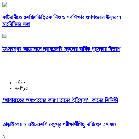
কটিয়াদীতে মসজিদভিত্তিক শিশু ও গণশিক্ষার গুণগতমান উন্নয়নে
মতবিনিময় সভা
উৎসবমুখর আয়োজনে ল্যাবরেটরি স্কুলের বার্ষিক পুরস্কার বিতরণ
সর্বশেষ
জনপ্রিয়
‘জামায়াতের অধঃপতনের কারণ তাদের ইতিহাস’- কাদের সিদ্দিকী
১
তাড়াইলের ২ এইচএসসি কেন্দ্রে পরীক্ষার্থীপিছু দায়িত্বে ১৭ জন
২