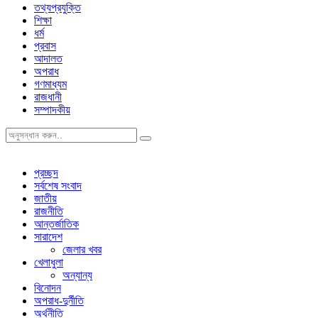
তথ্যপ্রযুক্তি
শিক্ষা
ধর্ম
প্রবাস
আদালত
অপরাধ
গণমাধ্যম
রাজধানী
সম্পাদকীয়
প্রচ্ছদ
সর্বশেষ সংবাদ
জাতীয়
রাজনীতি
আন্তর্জাতিক
সারাদেশ
জেলার খবর
খেলাধুলা
অন্যান্য
বিনোদন
অপরাধ-দুর্নীতি
অর্থনীতি