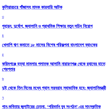
কুলিয়ারচরে গাঁজাসহ মাদক কারবারি আটক
৩
গৃহায়ন, দুর্যোগ, জ্বালানি ও প্রাথমিক শিক্ষায় নতুন সচিব নিয়োগ
৪
খেলাপি ঋণ কমাতে ১৮ মাসের বিশেষ পরিকল্পনা বাংলাদেশ ব্যাংকের
৫
করিমগঞ্জে হত্যা মামলার পলাতক আসামি নারায়ণগঞ্জ থেকে র‌্যাবের হাতে
গ্রেপ্তার
৬
দুই থেকে তিন দিনের মধ্যে গ্যাস সরবরাহ স্বাভাবিক হবে: জ্বালানিমন্ত্রী
৭
গান-কবিতায় জুলাইয়ের চেতনা, ‘পরিবর্তন যুব সংগঠন’-এর সাংস্কৃতিক