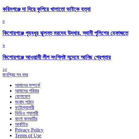
করিমগঞ্জে দা দিয়ে কুপিয়ে খালাতো ভাইকে হত্যা
৮
কিশোরগঞ্জে গৃহবধূর ঝুলন্ত মরদেহ উদ্ধার, স্বামী পুলিশের হেফাজতে
৯
কিশোরগঞ্জে আওয়ামী লীগ সংশ্লিষ্ট সন্দেহে আনিছ গ্রেপ্তার
১০
জনপ্রিয় সব খবর
আমাদের সম্পর্কে
আমাদের পরিবার
যোগাযোগ
সংবাদ পাঠান
ফটোগ্যালারী
ভিডিও গ্যালারী
বাংলা কনভার্টার
আর্কাইভ
Privacy Policy
Terms of Use