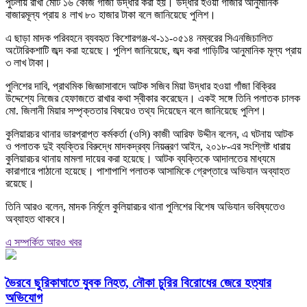
পুটলায় রাখা মোট ১৬ কেজি গাঁজা উদ্ধার করা হয়। উদ্ধার হওয়া গাঁজার আনুমানিক
বাজারমূল্য প্রায় ৪ লাখ ৮০ হাজার টাকা বলে জানিয়েছে পুলিশ।
এ ছাড়া মাদক পরিবহনে ব্যবহৃত কিশোরগঞ্জ-থ-১১-০৫১৪ নম্বরের সিএনজিচালিত
অটোরিকশাটি জব্দ করা হয়েছে। পুলিশ জানিয়েছে, জব্দ করা গাড়িটির আনুমানিক মূল্য প্রায়
৩ লাখ টাকা।
পুলিশের দাবি, প্রাথমিক জিজ্ঞাসাবাদে আটক সজিব মিয়া উদ্ধার হওয়া গাঁজা বিক্রির
উদ্দেশ্যে নিজের হেফাজতে রাখার কথা স্বীকার করেছেন। একই সঙ্গে তিনি পলাতক চালক
মো. জিলানী মিয়ার সম্পৃক্ততার বিষয়েও তথ্য দিয়েছেন বলে জানিয়েছে পুলিশ।
কুলিয়ারচর থানার ভারপ্রাপ্ত কর্মকর্তা (ওসি) কাজী আরিফ উদ্দীন বলেন, এ ঘটনায় আটক
ও পলাতক দুই ব্যক্তির বিরুদ্ধে মাদকদ্রব্য নিয়ন্ত্রণ আইন, ২০১৮-এর সংশ্লিষ্ট ধারায়
কুলিয়ারচর থানায় মামলা দায়ের করা হয়েছে। আটক ব্যক্তিকে আদালতের মাধ্যমে
কারাগারে পাঠানো হয়েছে। পাশাপাশি পলাতক আসামিকে গ্রেপ্তারে অভিযান অব্যাহত
রয়েছে।
তিনি আরও বলেন, মাদক নির্মূলে কুলিয়ারচর থানা পুলিশের বিশেষ অভিযান ভবিষ্যতেও
অব্যাহত থাকবে।
এ সম্পর্কিত আরও খবর
ভৈরবে ছুরিকাঘাতে যুবক নিহত, নৌকা চুরির বিরোধের জেরে হত্যার
অভিযোগ