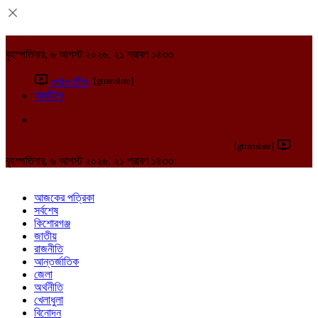
বৃহস্পতিবার, ৬ আগস্ট ২০২৬, ২১ শ্রাবণ ১৪৩৩
[gtranslate]
লাইভ টিভি
আর্কাইভ
[gtranslate]
বৃহস্পতিবার, ৬ আগস্ট ২০২৬, ২১ শ্রাবণ ১৪৩৩
আজকের পত্রিকা
সর্বশেষ
কিশোরগঞ্জ
জাতীয়
রাজনীতি
আন্তর্জাতিক
জেলা
অর্থনীতি
খেলাধুলা
বিনোদন