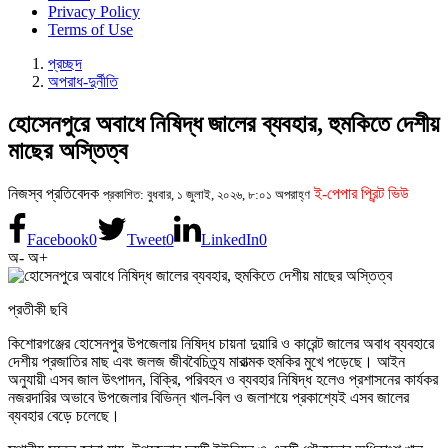
Privacy Policy
Terms of Use
প্রচ্ছদ
অপরাধ-দুর্নীতি
হোসেনপুরে অবাধে নিষিদ্ধ জালের ব্যবহার, হুমকিতে দেশীয়
মাছের অস্তিত্ব
নিজস্ব প্রতিবেদক
ই-পেপার প্রিন্ট ভিউ
প্রকাশিত: বুধবার, ১ জুলাই, ২০২৬, ৮:০১ অপরাহ্ণ
Facebook
0
Tweet
0
LinkedIn
0
অ-
অ+
প্রতীকী ছবি
কিশোরগঞ্জের হোসেনপুর উপজেলায় নিষিদ্ধ চায়না দুয়ারি ও কারেন্ট জালের অবাধ ব্যবহারে
দেশীয় প্রজাতির মাছ এবং জলজ জীববৈচিত্র্য মারাত্মক হুমকির মুখে পড়েছে। আইন
অনুযায়ী এসব জাল উৎপাদন, বিক্রি, পরিবহন ও ব্যবহার নিষিদ্ধ হলেও প্রশাসনের কার্যকর
নজরদারির অভাবে উপজেলার বিভিন্ন খাল-বিল ও জলাশয়ে প্রকাশ্যেই এসব জালের
ব্যবহার বেড়ে চলেছে।