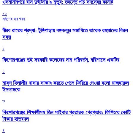
ওসমানীনগরে বাস দুর্ঘটনায় ৯ মৃত্যু: তদন্তে পাঁচ সদস্যের কমিটি
১০
সর্বশেষ সব খবর
নীরব রাতের শ্রদ্ধা: টুঙ্গিপাড়ায় বঙ্গবন্ধুর সমাধিতে তারেক রহমানের বিরল
সফর
১
কিশোরগঞ্জের দুই সরকারি কলেজের নাম পরিবর্তন, বরিশালে একটির
২
মাসুদ হিলালীর বাসায় সাক্ষাৎ করতে গেলে ফিরিয়ে দেওয়া হলো মাজহারুল
ইসলামকে
৩
কিশোরগঞ্জের শিক্ষার্থীসহ তিন সাইবার প্রতারক গ্রেপ্তার: ফিশিংয়ে কোটি
টাকার হাতবদল
৪