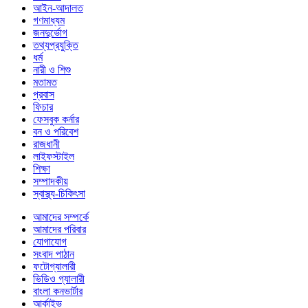
আইন-আদালত
গণমাধ্যম
জনদুর্ভোগ
তথ্যপ্রযুক্তি
ধর্ম
নারী ও শিশু
মতামত
প্রবাস
ফিচার
ফেসবুক কর্নার
বন ও পরিবেশ
রাজধানী
লাইফস্টাইল
শিক্ষা
সম্পাদকীয়
স্বাস্থ্য-চিকিৎসা
আমাদের সম্পর্কে
আমাদের পরিবার
যোগাযোগ
সংবাদ পাঠান
ফটোগ্যালারী
ভিডিও গ্যালারী
বাংলা কনভার্টার
আর্কাইভ