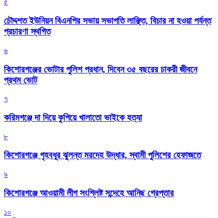
৫
চৌদ্দশত ইউনিয়ন বিএনপির সভায় সভাপতি লাঞ্ছিত, বিচার না হওয়া পর্যন্ত
প্রচারণা স্থগিত
৬
কিশোরগঞ্জের ভোটার পুলিশ প্রধান, দিবেন ৩৫ বছরের চাকরী জীবনে
প্রথম ভোট
৭
করিমগঞ্জে দা দিয়ে কুপিয়ে খালাতো ভাইকে হত্যা
৮
কিশোরগঞ্জে গৃহবধূর ঝুলন্ত মরদেহ উদ্ধার, স্বামী পুলিশের হেফাজতে
৯
কিশোরগঞ্জে আওয়ামী লীগ সংশ্লিষ্ট সন্দেহে আনিছ গ্রেপ্তার
১০