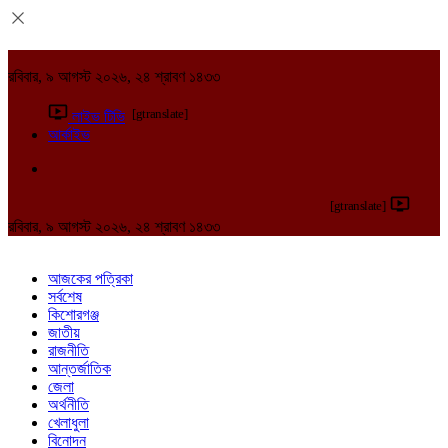
রবিবার, ৯ আগস্ট ২০২৬, ২৪ শ্রাবণ ১৪৩৩
[gtranslate]
লাইভ টিভি
আর্কাইভ
[gtranslate]
রবিবার, ৯ আগস্ট ২০২৬, ২৪ শ্রাবণ ১৪৩৩
আজকের পত্রিকা
সর্বশেষ
কিশোরগঞ্জ
জাতীয়
রাজনীতি
আন্তর্জাতিক
জেলা
অর্থনীতি
খেলাধুলা
বিনোদন