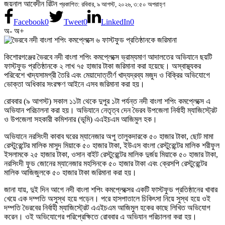
জয়নাল আবেদীন রিটন
প্রকাশিত: রবিবার, ৯ আগস্ট, ২০২৬, ৩:৫০ অপরাহ্ণ
Facebook
0
Tweet
0
LinkedIn
0
অ-
অ+
কিশোরগঞ্জের ভৈরবে নদী বাংলা শপিং কমপ্লেক্সে ভ্রাম্যমাণ আদালতের অভিযানে ছয়টি
ফাস্টফুড প্রতিষ্ঠানকে ২ লাখ ৭৫ হাজার টাকা জরিমানা করা হয়েছে। অস্বাস্থ্যকর
পরিবেশে খাদ্যসামগ্রী তৈরি এবং মেয়াদোত্তীর্ণ খাদ্যদ্রব্য মজুদ ও বিক্রির অভিযোগে
ভোক্তা অধিকার সংরক্ষণ আইনে এসব জরিমানা করা হয়।
রোববার (৯ আগস্ট) সকাল ১১টা থেকে দুপুর ১টা পর্যন্ত নদী বাংলা শপিং কমপ্লেক্সে এ
অভিযান পরিচালনা করা হয়। অভিযানে নেতৃত্ব দেন ভৈরব উপজেলা নির্বাহী ম্যাজিস্ট্রেট
ও উপজেলা সহকারী কমিশনার (ভূমি) এএইচএম আজিমুল হক।
অভিযানে নরসিংদী কাবাব ঘরের ম্যানেজার অপু তালুকদারকে ৫০ হাজার টাকা, ছোট মামা
রেস্টুরেন্টের মালিক মাসুদ মিয়াকে ৫০ হাজার টাকা, ইউএস বাংলা রেস্টুরেন্টের মালিক শরীফুল
ইসলামকে ২৫ হাজার টাকা, ওসান বাইট রেস্টুরেন্টের মালিক দুর্জয় মিয়াকে ৫০ হাজার টাকা,
নরসিংদী ফুড জোনের ম্যানেজার মহসিনকে ৫০ হাজার টাকা এবং ক্রেসপি রেস্টুরেন্টের
মালিক আজিজুলকে ৫০ হাজার টাকা জরিমানা করা হয়।
জানা যায়, দুই দিন আগে নদী বাংলা শপিং কমপ্লেক্সের একটি ফাস্টফুড প্রতিষ্ঠানের খাবার
খেয়ে এক দম্পতি অসুস্থ হয়ে পড়েন। পরে হাসপাতালে চিকিৎসা নিয়ে সুস্থ হয়ে ওই
দম্পতি ভৈরবের নির্বাহী ম্যাজিস্ট্রেট এএইচএম আজিমুল হকের কাছে লিখিত অভিযোগ
করেন। ওই অভিযোগের পরিপ্রেক্ষিতে রোববার এ অভিযান পরিচালনা করা হয়।