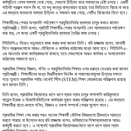
কর্মসূচিতে যেসব সমস্যা দেখা গেছে, সেগুলো চিহ্নিত করে সমাধানের চেষ্টা চলছে। একটি
পাইলট প্রকল্প সফল কি না, তা শুধু কতদূর বাস্তবায়ন হয়েছে তার ভিত্তিতে বিচার না করে
এর মাধ্যমে কতগুলো সমস্যা চিহ্নিত ও সমাধান করা গেছে, সেটিও বিবেচনায় নিতে হবে।
শিক্ষার্থীদের শেখার অগ্রগতি পর্যবেক্ষণে প্রযুক্তিনির্ভর ব্যবস্থা চালুর কথাও জানান
প্রতিমন্ত্রী। তিনি বলেন, প্রতিটি শিক্ষার্থীর শেখার অগ্রগতি যেন আলাদাভাবে পর্যবেক্ষণ
করা যায়, সে জন্য একটি প্রযুক্তিনির্ভর ব্যবস্থা তৈরির কাজ চলছে।
পিইডিপি-৫ নিয়েও নতুনভাবে কাজ করার কথা জানান তিনি। ববি হাজ্জাজ বলেন, আগামী
দিনে প্রকল্পগুলোকে আরও যৌক্তিক ও কার্যকর কাঠামোর মধ্যে আনা হবে। পিইডিপি-৫-
এর আওতায় থাকা কার্যক্রমগুলো থাকবে; তবে সেগুলোকে আরও কার্যকর ও অপারেশনাল
কাঠামোয় সাজানো হবে।
প্রাথমিক শিক্ষায় বিজ্ঞান, গণিত ও প্রযুক্তিনির্ভর শিক্ষার ওপর গুরুত্ব দেওয়ার কথা জানান
প্রতিমন্ত্রী। শিক্ষার্থীদের মধ্যে ক্রিটিক্যাল থিংকিং বা সমালোচনামূলক চিন্তার দক্ষতা
গড়ে তুলতে প্রাথমিক পর্যায় থেকেই স্টিম (STEM) শিক্ষা জোরদারের পরিকল্পনা রয়েছে
বলে জানান তিনি।
তিনি বলেন, প্রাথমিক বিদ্যালয়ে ধাপে ধাপে ম্যাথ ল্যাব চালুর পাশাপাশি কারিকুলামে
সায়েন্স টয়েজ ও ডিজাইনভিত্তিক কার্যক্রম যুক্ত করার পরিকল্পনা রয়েছে। এর মাধ্যমে
শিক্ষার্থীরা হাতে-কলমে গণিত, বিজ্ঞান ও নকশা সম্পর্কে শেখার সুযোগ পাবে।
প্রাথমিক শিক্ষা শেষ করার পরও অনেক শিক্ষার্থী মৌলিক বিষয়গুলো ঠিকভাবে আয়ত্ত
করতে পারছে না উল্লেখ করে ববি হাজ্জাজ বলেন, ভবিষ্যতের শিক্ষাব্যবস্থাকে আরও
কর্মমুখী করতে হবে। এ লক্ষ্যেই প্রাথমিক বিদ্যালয়গুলোতে ধাপে ধাপে ম্যাথ ল্যাব
প্রতিষ্ঠার উদ্যোগ নেওয়া হবে।