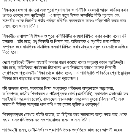
শিক্ষকদের দক্ষতা বাড়ানো এবং পুরো প্রশাসনিক ও মনিটরিং ব্যবস্থা আরও কার্যকর করার
ওপরও গুরুত্ব দেন প্রতিমন্ত্রী। এ জন্য নতুন শিক্ষক-সম্পর্কিত নীতি প্রণয়ন এবং
মাঠপর্যায় থেকে বিভাগীয় পর্যায় পর্যন্ত মনিটরিং ব্যবস্থাকে আরও শক্তিশালী করার কাজ
চলছে বলে জানান তিনি।
শিক্ষার্থীদের পাশাপাশি শিক্ষক ও পুরো কমিউনিটির কল্যাণ নিশ্চিত করার কথাও বলেন ববি
হাজ্জাজ। তাঁর মতে, শুধু শিক্ষার্থী বা শিক্ষক নয়, অভিভাবক ও স্থানীয় জনগোষ্ঠীকে
সম্পৃক্ত করে সামগ্রিক সামাজিক কল্যাণ নিশ্চিত করার মাধ্যমে স্কুল ব্যবস্থাকে এগিয়ে
নিতে হবে।
দেশে প্রাইভেট টিউশন মহামারি আকার ধারণ করেছে বলেও মন্তব্য করেন প্রতিমন্ত্রী।
তাঁর মতে, অতিরিক্ত প্রাইভেট টিউশনের ওপর নির্ভরতার কারণে অনেক শিক্ষার্থী
শ্রেণিকক্ষে প্রয়োজনীয় শিক্ষা থেকে বঞ্চিত হচ্ছে। এ পরিস্থিতি পরিবর্তনে শ্রেণিকেন্দ্রিক
শিক্ষার মান বাড়ানোর ওপর গুরুত্ব দেওয়া প্রয়োজন।
ববি হাজ্জাজ বলেন, সরকারের শিক্ষা-সংক্রান্ত পরিকল্পনা বাস্তবায়নে মন্ত্রণালয়,
অধিদপ্তর, জাতীয় শিক্ষাক্রম ও পাঠ্যপুস্তক বোর্ড (এনসিটিবি), ন্যাশনাল একাডেমি ফর
প্রাইমারি এডুকেশন (নেপ), বাংলাদেশ নন-ফরমাল এডুকেশন ব্যুরো (বিএনএফই) এবং
সহযোগী বিভিন্ন সংস্থার পাশাপাশি গণমাধ্যমের ভূমিকাও গুরুত্বপূর্ণ।
শিক্ষাব্যবস্থার কোথায় ঘাটতি রয়েছে, তা চিহ্নিত করে সমাধানের জন্য সবার কাছ থেকে
সৎ ও বাস্তবভিত্তিক মতামত প্রয়োজন বলেও জানান তিনি।
প্রতিমন্ত্রী বলেন, ডেটা-নির্ভর ও প্রমাণভিত্তিক পদ্ধতিতে কাজ করে আগামী কয়েক