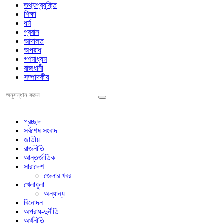
তথ্যপ্রযুক্তি
শিক্ষা
ধর্ম
প্রবাস
আদালত
অপরাধ
গণমাধ্যম
রাজধানী
সম্পাদকীয়
প্রচ্ছদ
সর্বশেষ সংবাদ
জাতীয়
রাজনীতি
আন্তর্জাতিক
সারাদেশ
জেলার খবর
খেলাধুলা
অন্যান্য
বিনোদন
অপরাধ-দুর্নীতি
অর্থনীতি