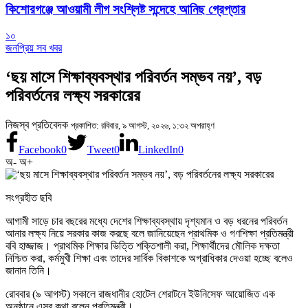
কিশোরগঞ্জে আওয়ামী লীগ সংশ্লিষ্ট সন্দেহে আনিছ গ্রেপ্তার
১০
জনপ্রিয় সব খবর
‘ছয় মাসে শিক্ষাব্যবস্থার পরিবর্তন সম্ভব নয়’, বড়
পরিবর্তনের লক্ষ্য সরকারের
নিজস্ব প্রতিবেদক
প্রকাশিত: রবিবার, ৯ আগস্ট, ২০২৬, ১:৩২ অপরাহ্ণ
Facebook
0
Tweet
0
LinkedIn
0
অ-
অ+
সংগ্রহীত ছবি
আগামী সাড়ে চার বছরের মধ্যে দেশের শিক্ষাব্যবস্থায় দৃশ্যমান ও বড় ধরনের পরিবর্তন
আনার লক্ষ্য নিয়ে সরকার কাজ করছে বলে জানিয়েছেন প্রাথমিক ও গণশিক্ষা প্রতিমন্ত্রী
ববি হাজ্জাজ। প্রাথমিক শিক্ষার ভিত্তি শক্তিশালী করা, শিক্ষার্থীদের মৌলিক দক্ষতা
নিশ্চিত করা, কর্মমুখী শিক্ষা এবং তাদের সার্বিক বিকাশকে অগ্রাধিকার দেওয়া হচ্ছে বলেও
জানান তিনি।
রোববার (৯ আগস্ট) সকালে রাজধানীর হোটেল শেরাটনে ইউনিসেফ আয়োজিত এক
অনুষ্ঠানে এসব কথা বলেন প্রতিমন্ত্রী।