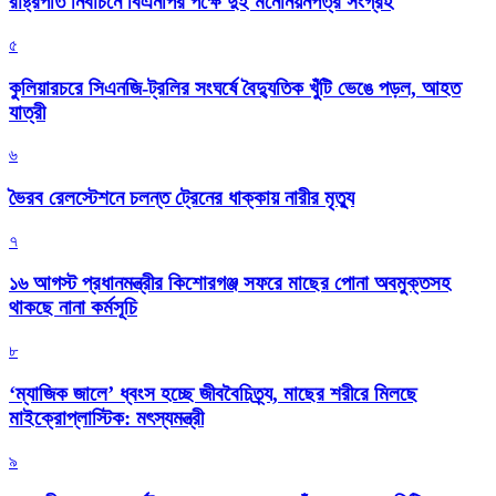
রাষ্ট্রপতি নির্বাচনে বিএনপির পক্ষে দুই মনোনয়নপত্র সংগ্রহ
৫
কুলিয়ারচরে সিএনজি-ট্রলির সংঘর্ষে বৈদ্যুতিক খুঁটি ভেঙে পড়ল, আহত
যাত্রী
৬
ভৈরব রেলস্টেশনে চলন্ত ট্রেনের ধাক্কায় নারীর মৃত্যু
৭
১৬ আগস্ট প্রধানমন্ত্রীর কিশোরগঞ্জ সফরে মাছের পোনা অবমুক্তসহ
থাকছে নানা কর্মসূচি
৮
‘ম্যাজিক জালে’ ধ্বংস হচ্ছে জীববৈচিত্র্য, মাছের শরীরে মিলছে
মাইক্রোপ্লাস্টিক: মৎস্যমন্ত্রী
৯