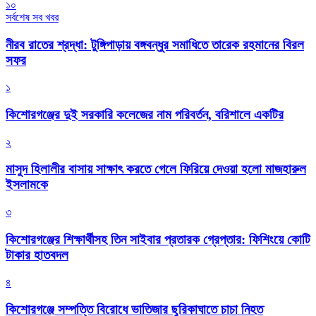
১০
সর্বশেষ সব খবর
নীরব রাতের শ্রদ্ধা: টুঙ্গিপাড়ায় বঙ্গবন্ধুর সমাধিতে তারেক রহমানের বিরল
সফর
১
কিশোরগঞ্জের দুই সরকারি কলেজের নাম পরিবর্তন, বরিশালে একটির
২
মাসুদ হিলালীর বাসায় সাক্ষাৎ করতে গেলে ফিরিয়ে দেওয়া হলো মাজহারুল
ইসলামকে
৩
কিশোরগঞ্জের শিক্ষার্থীসহ তিন সাইবার প্রতারক গ্রেপ্তার: ফিশিংয়ে কোটি
টাকার হাতবদল
৪
কিশোরগঞ্জে সম্পত্তি বিরোধে ভাতিজার ছুরিকাঘাতে চাচা নিহত