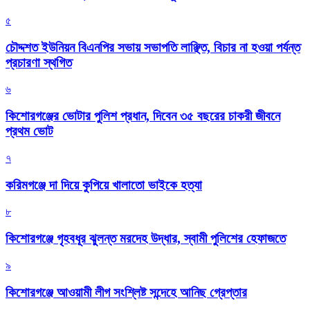
৫
চৌদ্দশত ইউনিয়ন বিএনপির সভায় সভাপতি লাঞ্ছিত, বিচার না হওয়া পর্যন্ত
প্রচারণা স্থগিত
৬
কিশোরগঞ্জের ভোটার পুলিশ প্রধান, দিবেন ৩৫ বছরের চাকরী জীবনে
প্রথম ভোট
৭
করিমগঞ্জে দা দিয়ে কুপিয়ে খালাতো ভাইকে হত্যা
৮
কিশোরগঞ্জে গৃহবধূর ঝুলন্ত মরদেহ উদ্ধার, স্বামী পুলিশের হেফাজতে
৯
কিশোরগঞ্জে আওয়ামী লীগ সংশ্লিষ্ট সন্দেহে আনিছ গ্রেপ্তার