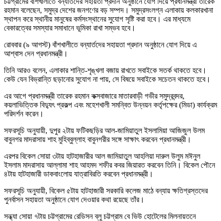
চট্টগ্রামের বাঁশখালীতে বন্যার্তদের সহায়তা প্রদান অনুষ্ঠানে যোগ দিয়ে প্রধানমন্ত্রী তারেক
রহমান বলেছেন, সমুদ্র দেশের জনগণের বড় সম্পদ। সমুদ্রসংলগ্ন এলাকায় কলকারখানা
স্থাপন করে স্থানীয় মানুষের কর্মসংস্থানের সুযোগ সৃষ্টি করা হবে। এর মাধ্যমে
বেকারত্বের সমস্যার সমাধানে ভূমিকা রাখা সম্ভব হবে।
রোববার (৯ আগস্ট) বাঁশখালীতে বন্যার্তদের সহায়তা প্রদান অনুষ্ঠানে যোগ দিয়ে এ
আশ্বাস দেন প্রধানমন্ত্রী।
তিনি আরও বলেন, এলাকার শান্তি-শৃঙ্খলা বজায় রাখতে সবাইকে সতর্ক থাকতে হবে।
কেউ যেন বিভ্রান্তি ছড়ানোর সুযোগ না পায়, সে বিষয়ে সবাইকে সচেতন থাকতে হবে।
এর আগে প্রধানমন্ত্রী তারেক রহমান কক্সবাজারে মাতারবাড়ী গভীর সমুদ্রবন্দর,
কয়লাভিত্তিক বিদ্যুৎ প্রকল্প এবং মহেশখালী সমন্বিত উন্নয়ন কর্তৃপক্ষের (মিডা) কার্যক্রম
পরিদর্শন করেন।
সফরসূচি অনুযায়ী, দুপুর ২টায় ফটিকছড়ির আল-জামিয়াতুল ইসলামিয়া আজিজুল উলম
বাবুনগর মাদরাসায় শাহ মুহিব্বুল্লাহ বাবুনগরীর সঙ্গে সাক্ষাৎ করবেন প্রধানমন্ত্রী।
এরপর বিকেল সোয়া ৩টায় হাটহাজারীর আল জামিয়াতুল আহলিয়া দারুল উলুম মঈনুল
ইসলাম মাদরাসায় আল্লামা শাহ আহমদ শফীর কবর জিয়ারত করবেন তিনি। বিকেল পৌনে
৪টায় হাটহাজারী ডাকবাংলোয় যাত্রাবিরতি করবেন প্রধানমন্ত্রী।
সফরসূচি অনুযায়ী, বিকেল ৫টায় হাটহাজারী সরকারি কলেজ মাঠে বন্যায় ক্ষতিগ্রস্তদের
পুনর্বাসন সহায়তা অনুষ্ঠানে যোগ দেওয়ার কথা রয়েছে তাঁর।
সন্ধ্যা সোয়া ৭টায় চট্টগ্রামের রেডিসন ব্লু চট্টগ্রাম বে ভিউ হোটেলের মিলনায়তনে