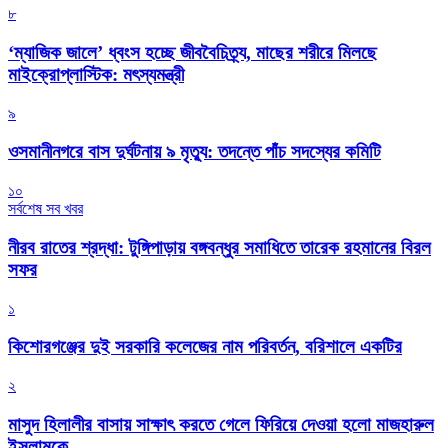
৮
‘ম্যাজিক জালে’ ধ্বংস হচ্ছে জীববৈচিত্র্য, মাছের শরীরে মিলছে
মাইক্রোপ্লাস্টিক: মৎস্যমন্ত্রী
৯
ওসমানীনগরে বাস দুর্ঘটনায় ৯ মৃত্যু: তদন্তে পাঁচ সদস্যের কমিটি
১০
সর্বশেষ সব খবর
নীরব রাতের শ্রদ্ধা: টুঙ্গিপাড়ায় বঙ্গবন্ধুর সমাধিতে তারেক রহমানের বিরল
সফর
১
কিশোরগঞ্জের দুই সরকারি কলেজের নাম পরিবর্তন, বরিশালে একটির
২
মাসুদ হিলালীর বাসায় সাক্ষাৎ করতে গেলে ফিরিয়ে দেওয়া হলো মাজহারুল
ইসলামকে