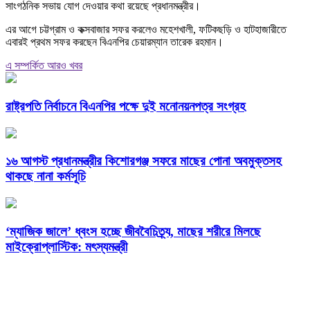
সাংগঠনিক সভায় যোগ দেওয়ার কথা রয়েছে প্রধানমন্ত্রীর।
এর আগে চট্টগ্রাম ও কক্সবাজার সফর করলেও মহেশখালী, ফটিকছড়ি ও হাটহাজারীতে
এবারই প্রথম সফর করছেন বিএনপির চেয়ারম্যান তারেক রহমান।
এ সম্পর্কিত আরও খবর
রাষ্ট্রপতি নির্বাচনে বিএনপির পক্ষে দুই মনোনয়নপত্র সংগ্রহ
১৬ আগস্ট প্রধানমন্ত্রীর কিশোরগঞ্জ সফরে মাছের পোনা অবমুক্তসহ
থাকছে নানা কর্মসূচি
‘ম্যাজিক জালে’ ধ্বংস হচ্ছে জীববৈচিত্র্য, মাছের শরীরে মিলছে
মাইক্রোপ্লাস্টিক: মৎস্যমন্ত্রী