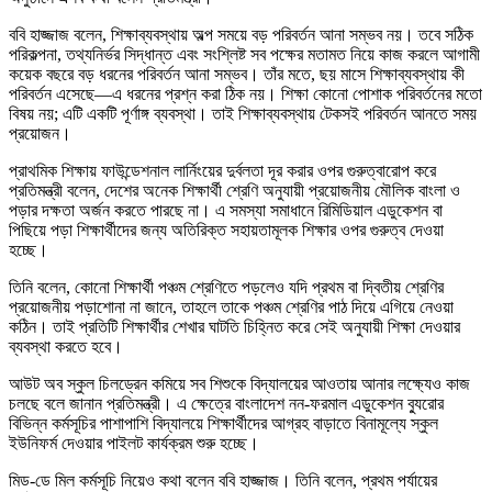
ববি হাজ্জাজ বলেন, শিক্ষাব্যবস্থায় অল্প সময়ে বড় পরিবর্তন আনা সম্ভব নয়। তবে সঠিক
পরিকল্পনা, তথ্যনির্ভর সিদ্ধান্ত এবং সংশ্লিষ্ট সব পক্ষের মতামত নিয়ে কাজ করলে আগামী
কয়েক বছরে বড় ধরনের পরিবর্তন আনা সম্ভব। তাঁর মতে, ছয় মাসে শিক্ষাব্যবস্থায় কী
পরিবর্তন এসেছে—এ ধরনের প্রশ্ন করা ঠিক নয়। শিক্ষা কোনো পোশাক পরিবর্তনের মতো
বিষয় নয়; এটি একটি পূর্ণাঙ্গ ব্যবস্থা। তাই শিক্ষাব্যবস্থায় টেকসই পরিবর্তন আনতে সময়
প্রয়োজন।
প্রাথমিক শিক্ষায় ফাউন্ডেশনাল লার্নিংয়ের দুর্বলতা দূর করার ওপর গুরুত্বারোপ করে
প্রতিমন্ত্রী বলেন, দেশের অনেক শিক্ষার্থী শ্রেণি অনুযায়ী প্রয়োজনীয় মৌলিক বাংলা ও
পড়ার দক্ষতা অর্জন করতে পারছে না। এ সমস্যা সমাধানে রিমিডিয়াল এডুকেশন বা
পিছিয়ে পড়া শিক্ষার্থীদের জন্য অতিরিক্ত সহায়তামূলক শিক্ষার ওপর গুরুত্ব দেওয়া
হচ্ছে।
তিনি বলেন, কোনো শিক্ষার্থী পঞ্চম শ্রেণিতে পড়লেও যদি প্রথম বা দ্বিতীয় শ্রেণির
প্রয়োজনীয় পড়াশোনা না জানে, তাহলে তাকে পঞ্চম শ্রেণির পাঠ দিয়ে এগিয়ে নেওয়া
কঠিন। তাই প্রতিটি শিক্ষার্থীর শেখার ঘাটতি চিহ্নিত করে সেই অনুযায়ী শিক্ষা দেওয়ার
ব্যবস্থা করতে হবে।
আউট অব স্কুল চিলড্রেন কমিয়ে সব শিশুকে বিদ্যালয়ের আওতায় আনার লক্ষ্যেও কাজ
চলছে বলে জানান প্রতিমন্ত্রী। এ ক্ষেত্রে বাংলাদেশ নন-ফরমাল এডুকেশন ব্যুরোর
বিভিন্ন কর্মসূচির পাশাপাশি বিদ্যালয়ে শিক্ষার্থীদের আগ্রহ বাড়াতে বিনামূল্যে স্কুল
ইউনিফর্ম দেওয়ার পাইলট কার্যক্রম শুরু হচ্ছে।
মিড-ডে মিল কর্মসূচি নিয়েও কথা বলেন ববি হাজ্জাজ। তিনি বলেন, প্রথম পর্যায়ের