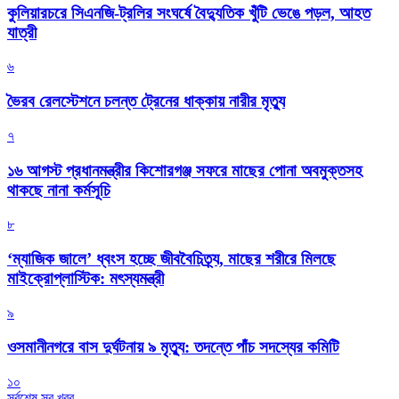
কুলিয়ারচরে সিএনজি-ট্রলির সংঘর্ষে বৈদ্যুতিক খুঁটি ভেঙে পড়ল, আহত
যাত্রী
৬
ভৈরব রেলস্টেশনে চলন্ত ট্রেনের ধাক্কায় নারীর মৃত্যু
৭
১৬ আগস্ট প্রধানমন্ত্রীর কিশোরগঞ্জ সফরে মাছের পোনা অবমুক্তসহ
থাকছে নানা কর্মসূচি
৮
‘ম্যাজিক জালে’ ধ্বংস হচ্ছে জীববৈচিত্র্য, মাছের শরীরে মিলছে
মাইক্রোপ্লাস্টিক: মৎস্যমন্ত্রী
৯
ওসমানীনগরে বাস দুর্ঘটনায় ৯ মৃত্যু: তদন্তে পাঁচ সদস্যের কমিটি
১০
সর্বশেষ সব খবর