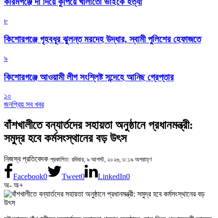
করিমগঞ্জে দা দিয়ে কুপিয়ে খালাতো ভাইকে হত্যা
৮
কিশোরগঞ্জে গৃহবধূর ঝুলন্ত মরদেহ উদ্ধার, স্বামী পুলিশের হেফাজতে
৯
কিশোরগঞ্জে আওয়ামী লীগ সংশ্লিষ্ট সন্দেহে আনিছ গ্রেপ্তার
১০
জনপ্রিয় সব খবর
বাঁশখালীতে বন্যার্তদের সহায়তা অনুষ্ঠানে প্রধানমন্ত্রী:
সমুদ্র হবে কর্মসংস্থানের বড় উৎস
নিজস্ব প্রতিবেদক
প্রকাশিত: রবিবার, ৯ আগস্ট, ২০২৬, ৩:১৯ অপরাহ্ণ
Facebook
0
Tweet
0
LinkedIn
0
অ-
অ+