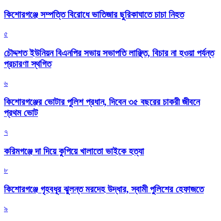
কিশোরগঞ্জে সম্পত্তি বিরোধে ভাতিজার ছুরিকাঘাতে চাচা নিহত
৫
চৌদ্দশত ইউনিয়ন বিএনপির সভায় সভাপতি লাঞ্ছিত, বিচার না হওয়া পর্যন্ত
প্রচারণা স্থগিত
৬
কিশোরগঞ্জের ভোটার পুলিশ প্রধান, দিবেন ৩৫ বছরের চাকরী জীবনে
প্রথম ভোট
৭
করিমগঞ্জে দা দিয়ে কুপিয়ে খালাতো ভাইকে হত্যা
৮
কিশোরগঞ্জে গৃহবধূর ঝুলন্ত মরদেহ উদ্ধার, স্বামী পুলিশের হেফাজতে
৯