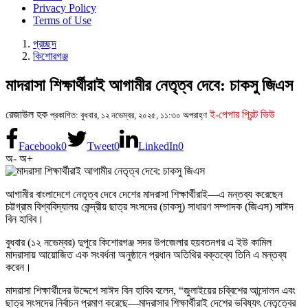
Privacy Policy
Terms of Use
প্রচ্ছদ
কিশোরগঞ্জ
মাদরাসা শিক্ষার্থীরাই আগামীর নেতৃত্ব দেবে: চাকসু জিএস
রেজাউল হক
ই-পেপার প্রিন্ট ভিউ
প্রকাশিত: বুধবার, ১২ নভেম্বর, ২০২৫, ১১:৩০ অপরাহ্ণ
Facebook
0
Tweet
0
LinkedIn
0
অ-
অ+
আগামীর বাংলাদেশে নেতৃত্ব দেবে দেশের মাদরাসা শিক্ষার্থীরাই—এ মন্তব্য করেছেন
চট্টগ্রাম বিশ্ববিদ্যালয় কেন্দ্রীয় ছাত্র সংসদের (চাকসু) সাধারণ সম্পাদক (জিএস) সাঈদ
বিন হাবিব।
বুধবার (১২ নভেম্বর) দুপুরে কিশোরগঞ্জ সদর উপজেলার হয়বতনগর এ ইউ কামিল
মাদরাসায় আয়োজিত এক সংবর্ধনা অনুষ্ঠানে প্রধান অতিথির বক্তব্যে তিনি এ মন্তব্য
করেন।
মাদরাসা শিক্ষার্থীদের উদ্দেশে সাঈদ বিন হাবিব বলেন, “জুলাইয়ের চব্বিশের আন্দোলন এবং
ছাত্র সংসদের নির্বাচন প্রমাণ করেছে—মাদরাসার শিক্ষার্থীরাই দেশের ভবিষ্যৎ নেতৃত্বের