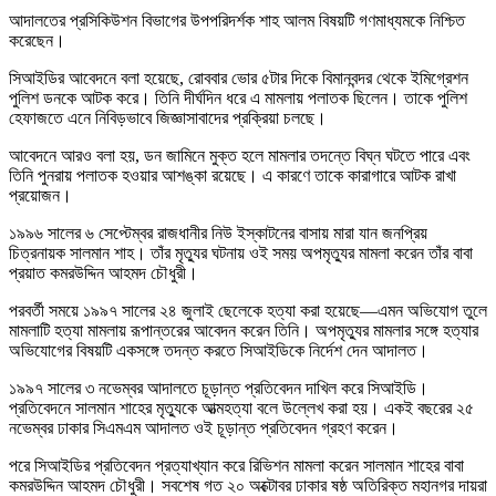
আদালতের প্রসিকিউশন বিভাগের উপপরিদর্শক শাহ আলম বিষয়টি গণমাধ্যমকে নিশ্চিত
করেছেন।
সিআইডির আবেদনে বলা হয়েছে, রোববার ভোর ৫টার দিকে বিমানবন্দর থেকে ইমিগ্রেশন
পুলিশ ডনকে আটক করে। তিনি দীর্ঘদিন ধরে এ মামলায় পলাতক ছিলেন। তাকে পুলিশ
হেফাজতে এনে নিবিড়ভাবে জিজ্ঞাসাবাদের প্রক্রিয়া চলছে।
আবেদনে আরও বলা হয়, ডন জামিনে মুক্ত হলে মামলার তদন্তে বিঘ্ন ঘটতে পারে এবং
তিনি পুনরায় পলাতক হওয়ার আশঙ্কা রয়েছে। এ কারণে তাকে কারাগারে আটক রাখা
প্রয়োজন।
১৯৯৬ সালের ৬ সেপ্টেম্বর রাজধানীর নিউ ইস্কাটনের বাসায় মারা যান জনপ্রিয়
চিত্রনায়ক সালমান শাহ। তাঁর মৃত্যুর ঘটনায় ওই সময় অপমৃত্যুর মামলা করেন তাঁর বাবা
প্রয়াত কমরউদ্দিন আহমদ চৌধুরী।
পরবর্তী সময়ে ১৯৯৭ সালের ২৪ জুলাই ছেলেকে হত্যা করা হয়েছে—এমন অভিযোগ তুলে
মামলাটি হত্যা মামলায় রূপান্তরের আবেদন করেন তিনি। অপমৃত্যুর মামলার সঙ্গে হত্যার
অভিযোগের বিষয়টি একসঙ্গে তদন্ত করতে সিআইডিকে নির্দেশ দেন আদালত।
১৯৯৭ সালের ৩ নভেম্বর আদালতে চূড়ান্ত প্রতিবেদন দাখিল করে সিআইডি।
প্রতিবেদনে সালমান শাহের মৃত্যুকে আত্মহত্যা বলে উল্লেখ করা হয়। একই বছরের ২৫
নভেম্বর ঢাকার সিএমএম আদালত ওই চূড়ান্ত প্রতিবেদন গ্রহণ করেন।
পরে সিআইডির প্রতিবেদন প্রত্যাখ্যান করে রিভিশন মামলা করেন সালমান শাহের বাবা
কমরউদ্দিন আহমদ চৌধুরী। সবশেষ গত ২০ অক্টোবর ঢাকার ষষ্ঠ অতিরিক্ত মহানগর দায়রা