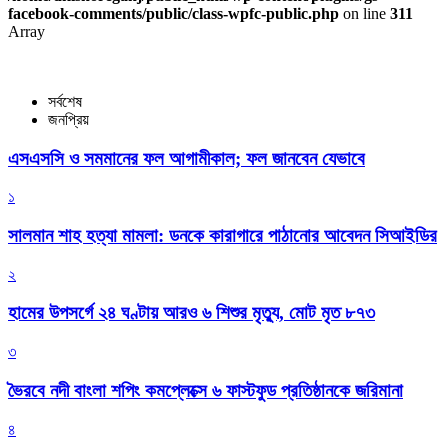
facebook-comments/public/class-wpfc-public.php
on line
311
Array
সর্বশেষ
জনপ্রিয়
এসএসসি ও সমমানের ফল আগামীকাল; ফল জানবেন যেভাবে
১
সালমান শাহ হত্যা মামলা: ডনকে কারাগারে পাঠানোর আবেদন সিআইডির
২
হামের উপসর্গে ২৪ ঘণ্টায় আরও ৬ শিশুর মৃত্যু, মোট মৃত ৮৭৩
৩
ভৈরবে নদী বাংলা শপিং কমপ্লেক্সে ৬ ফাস্টফুড প্রতিষ্ঠানকে জরিমানা
৪