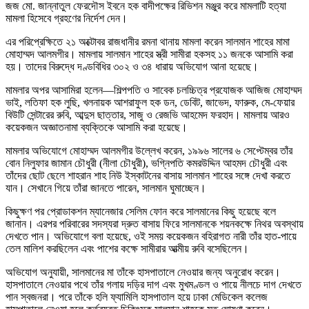
জজ মো. জান্নাতুল ফেরদৌস ইবনে হক বাদীপক্ষের রিভিশন মঞ্জুর করে মামলাটি হত্যা
মামলা হিসেবে গ্রহণের নির্দেশ দেন।
এর পরিপ্রেক্ষিতে ২১ অক্টোবর রাজধানীর রমনা থানায় মামলা করেন সালমান শাহের মামা
মোহাম্মদ আলমগীর। মামলায় সালমান শাহের স্ত্রী সামীরা হকসহ ১১ জনকে আসামি করা
হয়। তাদের বিরুদ্ধে দণ্ডবিধির ৩০২ ও ৩৪ ধারায় অভিযোগ আনা হয়েছে।
মামলার অপর আসামিরা হলেন—শিল্পপতি ও সাবেক চলচ্চিত্র প্রযোজক আজিজ মোহাম্মদ
ভাই, লতিফা হক লুছি, খলনায়ক আশরাফুল হক ডন, ডেবিট, জাভেদ, ফারুক, মে-ফেয়ার
বিউটি সেন্টারের রুবি, আব্দুস ছাত্তার, সাজু ও রেজভি আহমেদ ফরহাদ। মামলায় আরও
কয়েকজন অজ্ঞাতনামা ব্যক্তিকে আসামি করা হয়েছে।
মামলার অভিযোগে মোহাম্মদ আলমগীর উল্লেখ করেন, ১৯৯৬ সালের ৬ সেপ্টেম্বর তাঁর
বোন নিলুফার জামান চৌধুরী (নীলা চৌধুরী), ভগ্নিপতি কমরউদ্দিন আহমদ চৌধুরী এবং
তাঁদের ছোট ছেলে শাহরান শাহ নিউ ইস্কাটনের বাসায় সালমান শাহের সঙ্গে দেখা করতে
যান। সেখানে গিয়ে তাঁরা জানতে পারেন, সালমান ঘুমাচ্ছেন।
কিছুক্ষণ পর প্রোডাকশন ম্যানেজার সেলিম ফোন করে সালমানের কিছু হয়েছে বলে
জানান। এরপর পরিবারের সদস্যরা দ্রুত বাসায় ফিরে সালমানকে শয়নকক্ষে নিথর অবস্থায়
দেখতে পান। অভিযোগে বলা হয়েছে, ওই সময় কয়েকজন বহিরাগত নারী তাঁর হাত-পায়ে
তেল মালিশ করছিলেন এবং পাশের কক্ষে সামীরার আত্মীয় রুবি বসেছিলেন।
অভিযোগ অনুযায়ী, সালমানের মা তাঁকে হাসপাতালে নেওয়ার জন্য অনুরোধ করেন।
হাসপাতালে নেওয়ার পথে তাঁর গলায় দড়ির দাগ এবং মুখমণ্ডল ও পায়ে নীলচে দাগ দেখতে
পান স্বজনরা। পরে তাঁকে হলি ফ্যামিলি হাসপাতাল হয়ে ঢাকা মেডিকেল কলেজ