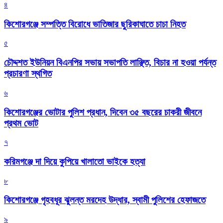
৪
কিশোরগঞ্জে সম্পত্তি বিরোধে ভাতিজার ছুরিকাঘাতে চাচা নিহত
৫
চৌদ্দশত ইউনিয়ন বিএনপির সভায় সভাপতি লাঞ্ছিত, বিচার না হওয়া পর্যন্ত
প্রচারণা স্থগিত
৬
কিশোরগঞ্জের ভোটার পুলিশ প্রধান, দিবেন ৩৫ বছরের চাকরী জীবনে
প্রথম ভোট
৭
করিমগঞ্জে দা দিয়ে কুপিয়ে খালাতো ভাইকে হত্যা
৮
কিশোরগঞ্জে গৃহবধূর ঝুলন্ত মরদেহ উদ্ধার, স্বামী পুলিশের হেফাজতে
৯