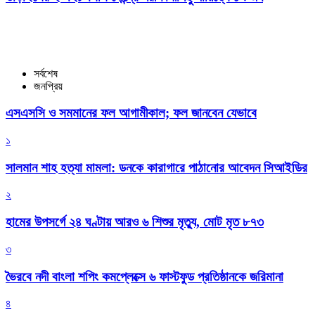
সর্বশেষ
জনপ্রিয়
এসএসসি ও সমমানের ফল আগামীকাল; ফল জানবেন যেভাবে
১
সালমান শাহ হত্যা মামলা: ডনকে কারাগারে পাঠানোর আবেদন সিআইডির
২
হামের উপসর্গে ২৪ ঘণ্টায় আরও ৬ শিশুর মৃত্যু, মোট মৃত ৮৭৩
৩
ভৈরবে নদী বাংলা শপিং কমপ্লেক্সে ৬ ফাস্টফুড প্রতিষ্ঠানকে জরিমানা
৪