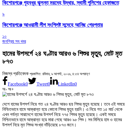
কিশোরগঞ্জে গৃহবধূর ঝুলন্ত মরদেহ উদ্ধার, স্বামী পুলিশের হেফাজতে
৯
কিশোরগঞ্জে আওয়ামী লীগ সংশ্লিষ্ট সন্দেহে আনিছ গ্রেপ্তার
১০
জনপ্রিয় সব খবর
হামের উপসর্গে ২৪ ঘণ্টায় আরও ৬ শিশুর মৃত্যু, মোট মৃত
৮৭৩
নিজস্ব প্রতিবেদক
প্রকাশিত: রবিবার, ৯ আগস্ট, ২০২৬, ৪:৫৪ অপরাহ্ণ
Facebook
0
Tweet
0
LinkedIn
0
অ-
অ+
দেশে হামের উপসর্গ নিয়ে গত ২৪ ঘণ্টায় আরও ছয় শিশুর মৃত্যু হয়েছে। তবে এই সময়ে
নিশ্চিতভাবে হামে আক্রান্ত হয়ে কোনো শিশুর মৃত্যু হয়নি। এ নিয়ে গত ১৫ মার্চ থেকে
এখন পর্যন্ত সারাদেশে হামের উপসর্গ নিয়ে ৭৭৫ শিশুর মৃত্যু হয়েছে। একই সময়ে
নিশ্চিতভাবে হামে আক্রান্ত হয়ে মারা গেছে আরও ৯৮ শিশু। সব মিলিয়ে হাম ও হামের
উপসর্গ নিয়ে মৃত শিশুর সংখ্যা দাঁড়িয়েছে ৮৭৩ জনে।