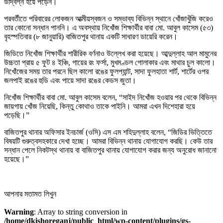
উদ্বিগ্ন হয়ে পড়েন।
পরবর্তীতে পরিবারের লোকজন আত্মীয়স্বজন ও সম্ভাব্য বিভিন্ন স্থানে খোঁজাখুঁজি করেও
তার কোনো সন্ধান পাননি। এ অবস্থায় নিখোঁজ শিক্ষার্থীর বাবা মো. আবুল কাসেম (৫৩)
বৃহস্পতিবার (৮ জানুয়ারি) বাজিতপুর থানায় একটি সাধারণ ডায়েরি করেন।
জিডিতে নিখোঁজ শিক্ষার্থীর শারীরিক বর্ণনাও উল্লেখ করা হয়েছে। আব্দুল্লাহ আল মামুনের
উচ্চতা প্রায় ৫ ফুট ৪ ইঞ্চি, গায়ের রং ফর্সা, মুখমণ্ডল গোলাকার এবং মাথার চুল কালো।
নিখোঁজের সময় তার পরনে ছিল কালো রঙের ফুলপ্যান্ট, সাদা ফুলহাতা শার্ট, শার্টের ওপর
জলপাই রঙের হুডি এবং পায়ে সাদা রঙের কেডস জুতা।
নিখোঁজ শিক্ষার্থীর বাবা মো. আবুল কাসেম বলেন, “সাইদ নিখোঁজ হওয়ার পর থেকে বিভিন্ন
জায়গায় খোঁজ নিয়েছি, কিন্তু কোথাও তাকে পাইনি। আমরা এখন দিশেহারা হয়ে
পড়েছি।”
বাজিতপুর থানার অফিসার ইনচার্জ (ওসি) এস এম শহিদুল্লাহ বলেন, “জিডির ভিত্তিতে
বিষয়টি গুরুত্বসহকারে দেখা হচ্ছে। আমরা বিভিন্ন থানায় যোগাযোগ করছি। কেউ তার
সন্ধান পেলে নিকটস্থ থানায় বা বাজিতপুর থানায় যোগাযোগ করার জন্য অনুরোধ জানানো
হয়েছে।”
আপনার মতামত লিখুন
Warning
: Array to string conversion in
/home/dkishoreganj/public_html/wp-content/plugins/gs-