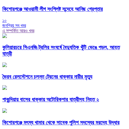
কিশোরগঞ্জে আওয়ামী লীগ সংশ্লিষ্ট সন্দেহে আনিছ গ্রেপ্তার
১০
জনপ্রিয় সব খবর
এ সম্পর্কিত আরও খবর
কুলিয়ারচরে সিএনজি-ট্রলির সংঘর্ষে বৈদ্যুতিক খুঁটি ভেঙে পড়ল, আহত
যাত্রী
ভৈরব রেলস্টেশনে চলন্ত ট্রেনের ধাক্কায় নারীর মৃত্যু
পাকুন্দিয়ায় বাসের ধাক্কায় অটোরিকশার যাত্রীসহ নিহত ২
কিশোরগঞ্জে মৎস্য খামার থেকে সাবেক পুলিশ সদস্যের মরদেহ উদ্ধার