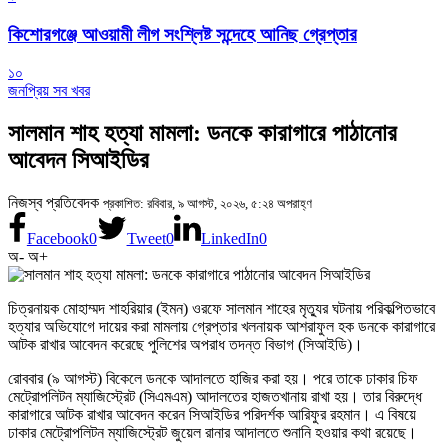
কিশোরগঞ্জে আওয়ামী লীগ সংশ্লিষ্ট সন্দেহে আনিছ গ্রেপ্তার
১০
জনপ্রিয় সব খবর
সালমান শাহ হত্যা মামলা: ডনকে কারাগারে পাঠানোর
আবেদন সিআইডির
নিজস্ব প্রতিবেদক
প্রকাশিত: রবিবার, ৯ আগস্ট, ২০২৬, ৫:২৪ অপরাহ্ণ
Facebook
0
Tweet
0
LinkedIn
0
অ-
অ+
চিত্রনায়ক মোহাম্মদ শাহরিয়ার (ইমন) ওরফে সালমান শাহের মৃত্যুর ঘটনায় পরিকল্পিতভাবে
হত্যার অভিযোগে দায়ের করা মামলায় গ্রেপ্তার খলনায়ক আশরাফুল হক ডনকে কারাগারে
আটক রাখার আবেদন করেছে পুলিশের অপরাধ তদন্ত বিভাগ (সিআইডি)।
রোববার (৯ আগস্ট) বিকেলে ডনকে আদালতে হাজির করা হয়। পরে তাকে ঢাকার চিফ
মেট্রোপলিটন ম্যাজিস্ট্রেট (সিএমএম) আদালতের হাজতখানায় রাখা হয়। তার বিরুদ্ধে
কারাগারে আটক রাখার আবেদন করেন সিআইডির পরিদর্শক আরিফুর রহমান। এ বিষয়ে
ঢাকার মেট্রোপলিটন ম্যাজিস্ট্রেট জুয়েল রানার আদালতে শুনানি হওয়ার কথা রয়েছে।