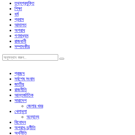
তথ্যপ্রযুক্তি
শিক্ষা
ধর্ম
প্রবাস
আদালত
অপরাধ
গণমাধ্যম
রাজধানী
সম্পাদকীয়
প্রচ্ছদ
সর্বশেষ সংবাদ
জাতীয়
রাজনীতি
আন্তর্জাতিক
সারাদেশ
জেলার খবর
খেলাধুলা
অন্যান্য
বিনোদন
অপরাধ-দুর্নীতি
অর্থনীতি