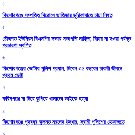
৪
কিশোরগঞ্জে সম্পত্তি বিরোধে ভাতিজার ছুরিকাঘাতে চাচা নিহত
৫
চৌদ্দশত ইউনিয়ন বিএনপির সভায় সভাপতি লাঞ্ছিত, বিচার না হওয়া পর্যন্ত
প্রচারণা স্থগিত
৬
কিশোরগঞ্জের ভোটার পুলিশ প্রধান, দিবেন ৩৫ বছরের চাকরী জীবনে
প্রথম ভোট
৭
করিমগঞ্জে দা দিয়ে কুপিয়ে খালাতো ভাইকে হত্যা
৮
কিশোরগঞ্জে গৃহবধূর ঝুলন্ত মরদেহ উদ্ধার, স্বামী পুলিশের হেফাজতে
৯