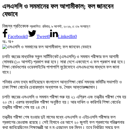
এসএসসি ও সমমানের ফল আগামীকাল; ফল জানবেন
যেভাবে
নিজস্ব প্রতিবেদক
প্রকাশিত: রবিবার, ৯ আগস্ট, ২০২৬, ৫:৩৯ অপরাহ্ণ
Facebook
0
Tweet
0
LinkedIn
0
অ-
অ+
চলতি বছরের মাধ্যমিক স্কুল সার্টিফিকেট (এসএসসি) ও সমমান পরীক্ষার ফল আগামী
সোমবার (১০ আগস্ট) প্রকাশ করা হবে। সারা দেশে একযোগে এ ফল প্রকাশ করা হবে।
শিক্ষা বোর্ডগুলোর ওয়েবসাইটের পাশাপাশি মুঠোফোনে এসএমএসের মাধ্যমে ফল জানা
যাবে।
শনিবার এসব তথ্য জানিয়েছেন বাংলাদেশ আন্তশিক্ষা বোর্ড সমন্বয় কমিটির সভাপতি ও
ঢাকা শিক্ষা বোর্ডের চেয়ারম্যান অধ্যাপক ড. সৈয়দ আক্তারুজ্জামান।
চলতি বছরের এসএসসি ও সমমান পরীক্ষা শুরু হয় ২১ এপ্রিল এবং তত্ত্বীয় পরীক্ষা শেষ হয়
২০ মে। এরপর ব্যবহারিক পরীক্ষা অনুষ্ঠিত হয়। আর দাখিল ও কারিগরি শিক্ষা বোর্ডের
তত্ত্বীয় পরীক্ষা শেষ হয় ২৪ মে।
তত্ত্বীয় পরীক্ষা শেষ হওয়ার দুই মাসের মধ্যে এসএসসি ও এইচএসসি পরীক্ষার ফল
প্রকাশের রেওয়াজ রয়েছে। সেই হিসাবে এর আগে ২০ জুলাই ফল প্রকাশের পরিকল্পনার
কথা জানিয়েছিলেন শিক্ষামন্ত্রী আ ন ম এহছানুল হক মিলন। তবে নির্ধারিত সময়ে ফল