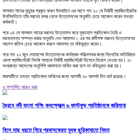
হাসপাতালে নেওয়া হলে কর্তব্যরত চিকিৎসক সালমান শাহকে মৃত ঘোষণা করেন।
সালমান শাহের মৃত্যুর প্রকৃত কারণ উদঘাটনে এর আগে গত ২০ মে নির্বাহী ম্যাজিস্ট্রেটের
উপস্থিতিতে তাঁর মরদেহ কবর থেকে উত্তোলনের অনুমতি চেয়ে আবেদন করেন তদন্ত
কর্মকর্তা।
পরে ২৪ মে সালমান শাহের মরদেহ উত্তোলন করে সুরতহাল প্রতিবেদন তৈরি ও
ময়নাতদন্ত সম্পন্ন করার অনুমতি দেন আদালত। এর পর বাদীপক্ষ মরদেহ উত্তোলনের
আদেশ বাতিল চেয়ে আবেদন করলে আদালত তা নথিভুক্ত করেন।
পরে গত ২২ জুন দেহাবশেষ উত্তোলনের কার্যক্রম পরিচালনার জন্য সিলেটের অতিরিক্ত
জেলা ম্যাজিস্ট্রেট পিংকি সাহাকে নির্বাহী ম্যাজিস্ট্রেট হিসেবে নিয়োগ দেওয়া হয়। এ-
সংক্রান্ত আদেশের অনুলিপি আদালতে দাখিল করা হলে তা নথিভুক্ত করা হয়।
মামলাটিতে তদন্ত প্রতিবেদন দাখিলের জন্য আগামী ৩০ আগস্ট দিন ধার্য রয়েছে।
এ সম্পর্কিত আরও খবর
ভৈরবে নদী বাংলা শপিং কমপ্লেক্সে ৬ ফাস্টফুড প্রতিষ্ঠানকে জরিমানা
বিলে মাছ ধরতে গিয়ে প্রবাসফেরত যুবক ছুরিকাঘাতে নিহত