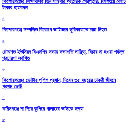
কিশোরগঞ্জের শিক্ষার্থীসহ তিন সাইবার প্রতারক গ্রেপ্তার: ফিশিংয়ে কোটি
টাকার হাতবদল
৪
কিশোরগঞ্জে সম্পত্তি বিরোধে ভাতিজার ছুরিকাঘাতে চাচা নিহত
৫
চৌদ্দশত ইউনিয়ন বিএনপির সভায় সভাপতি লাঞ্ছিত, বিচার না হওয়া পর্যন্ত
প্রচারণা স্থগিত
৬
কিশোরগঞ্জের ভোটার পুলিশ প্রধান, দিবেন ৩৫ বছরের চাকরী জীবনে
প্রথম ভোট
৭
করিমগঞ্জে দা দিয়ে কুপিয়ে খালাতো ভাইকে হত্যা
৮