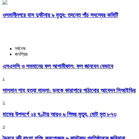
ওসমানীনগরে বাস দুর্ঘটনায় ৯ মৃত্যু: তদন্তে পাঁচ সদস্যের কমিটি
সর্বশেষ
জনপ্রিয়
এসএসসি ও সমমানের ফল আগামীকাল; ফল জানবেন যেভাবে
১
সালমান শাহ হত্যা মামলা: ডনকে কারাগারে পাঠানোর আবেদন সিআইডির
২
হামের উপসর্গে ২৪ ঘণ্টায় আরও ৬ শিশুর মৃত্যু, মোট মৃত ৮৭৩
৩
ভৈরবে নদী বাংলা শপিং কমপ্লেক্সে ৬ ফাস্টফুড প্রতিষ্ঠানকে জরিমানা