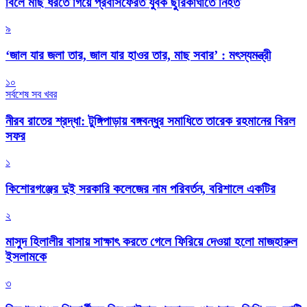
বিলে মাছ ধরতে গিয়ে প্রবাসফেরত যুবক ছুরিকাঘাতে নিহত
৯
‘জাল যার জলা তার, জাল যার হাওর তার, মাছ সবার’ : মৎস্যমন্ত্রী
১০
সর্বশেষ সব খবর
নীরব রাতের শ্রদ্ধা: টুঙ্গিপাড়ায় বঙ্গবন্ধুর সমাধিতে তারেক রহমানের বিরল
সফর
১
কিশোরগঞ্জের দুই সরকারি কলেজের নাম পরিবর্তন, বরিশালে একটির
২
মাসুদ হিলালীর বাসায় সাক্ষাৎ করতে গেলে ফিরিয়ে দেওয়া হলো মাজহারুল
ইসলামকে
৩