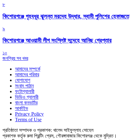
৮
কিশোরগঞ্জে গৃহবধূর ঝুলন্ত মরদেহ উদ্ধার, স্বামী পুলিশের হেফাজতে
৯
কিশোরগঞ্জে আওয়ামী লীগ সংশ্লিষ্ট সন্দেহে আনিছ গ্রেপ্তার
১০
জনপ্রিয় সব খবর
আমাদের সম্পর্কে
আমাদের পরিবার
যোগাযোগ
সংবাদ পাঠান
ফটোগ্যালারী
ভিডিও গ্যালারী
বাংলা কনভার্টার
আর্কাইভ
Privacy Policy
Terms of Use
প্রতিষ্ঠাতা সম্পাদক ও প্রকাশক: খালেদ সাইফুল্লাহ সোহেল
প্রকাশক কর্তৃক রুমা প্রিন্টিং প্রেস, গৌরঙ্গাবাজার কিশোরগঞ্জ থেকে মুদ্রিত।