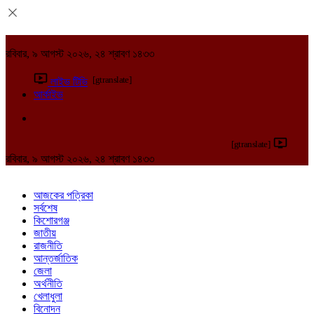
রবিবার, ৯ আগস্ট ২০২৬, ২৪ শ্রাবণ ১৪৩৩
[gtranslate]
লাইভ টিভি
আর্কাইভ
[gtranslate]
রবিবার, ৯ আগস্ট ২০২৬, ২৪ শ্রাবণ ১৪৩৩
আজকের পত্রিকা
সর্বশেষ
কিশোরগঞ্জ
জাতীয়
রাজনীতি
আন্তর্জাতিক
জেলা
অর্থনীতি
খেলাধুলা
বিনোদন