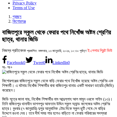
Privacy Policy
Terms of Use
প্রচ্ছদ
কিশোরগঞ্জ
বাজিতপুরে স্কুল থেকে ফেরার পথে নিখোঁজ অষ্টম শ্রেণির
ছাত্র, থানায় জিডি
নিজস্ব প্রতিবেদক
ই-পেপার প্রিন্ট ভিউ
প্রকাশিত: মঙ্গলবার, ১৩ জানুয়ারি, ২০২৬, ১০:৩০ পূর্বাহ্ণ
Facebook
0
Tweet
0
LinkedIn
0
অ-
অ+
কিশোরগঞ্জের বাজিতপুরে স্কুল থেকে বাড়ি ফেরার পথে নিখোঁজ হয়েছে অষ্টম শ্রেণির এক
শিক্ষার্থী। এ ঘটনায় নিখোঁজ শিক্ষার্থীর বাবা বাজিতপুর থানায় একটি সাধারণ ডায়েরি (জিডি)
করেছেন।
জিডি সূত্রে জানা যায়, নিখোঁজ শিক্ষার্থীর নাম আব্দুল্লাহ আল মামুন ওরফে সাইদ (১৩)।
তিনি বাজিতপুর থানাধীন ভাগলপুর আফতাব উদ্দিন স্কুল অ্যান্ড কলেজের অষ্টম শ্রেণির
ছাত্র। বুধবার (৭ জানুয়ারি) দুপুর আনুমানিক ১টার দিকে স্কুল ছুটি শেষে সে বাড়ির
উদ্দেশে রওনা দেয়। তবে দীর্ঘ সময় পার হলেও বাড়িতে না ফেরায় পরিবারের সদস্যরা