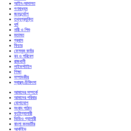
আইন-আদালত
গণমাধ্যম
জনদুর্ভোগ
তথ্যপ্রযুক্তি
ধর্ম
নারী ও শিশু
মতামত
প্রবাস
ফিচার
ফেসবুক কর্নার
বন ও পরিবেশ
রাজধানী
লাইফস্টাইল
শিক্ষা
সম্পাদকীয়
স্বাস্থ্য-চিকিৎসা
আমাদের সম্পর্কে
আমাদের পরিবার
যোগাযোগ
সংবাদ পাঠান
ফটোগ্যালারী
ভিডিও গ্যালারী
বাংলা কনভার্টার
আর্কাইভ