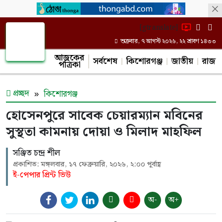
[gtranslate]
শুক্রবার, ৭ আগস্ট ২০২৬, ২২ শ্রাবণ ১৪৩৩
আজকের
সর্বশেষ
কিশোরগঞ্জ
জাতীয়
রাজন
পত্রিকা
প্রচ্ছদ
কিশোরগঞ্জ
হোসেনপুরে সাবেক চেয়ারম্যান মবিনের
সুস্থতা কামনায় দোয়া ও মিলাদ মাহফিল
সঞ্জিত চন্দ্র শীল
প্রকাশিত: মঙ্গলবার, ১৭ ফেব্রুয়ারি, ২০২৬, ২:০০ পূর্বাহ্ণ
ই-পেপার প্রিন্ট ভিউ
অ-
অ+