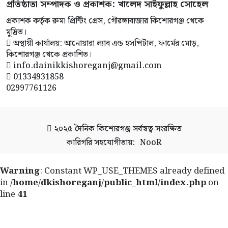
প্রতিষ্ঠাতা সম্পাদক ও প্রকাশক: খালেদ সাইফুল্লাহ সোহেল
প্রকাশক কর্তৃক রুমা প্রিন্টিং প্রেস, গৌরঙ্গাবাজার কিশোরগঞ্জ থেকে
মুদ্রিত।
অস্থায়ী কার্যালয়: আনোয়ারা ল্যাব এন্ড হসপিটাল, ফার্মের মোড়,
কিশোরগঞ্জ থেকে প্রকাশিত।
info.dainikkishoreganj@gmail.com
01334931858
02997761126
২০২৫
দৈনিক কিশোরগঞ্জ
সর্বস্বত্ব সংরক্ষিত
কারিগরি সহযোগীতায়:
NooR
Warning
: Constant WP_USE_THEMES already defined
in
/home/dkishoreganj/public_html/index.php
on
line
41