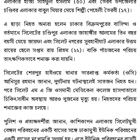
এলাকার হাজী সাইফুল ইসলাম (৫০) এবং ভৈরব উপজেলার
চণ্ডিবর এলাকার বাবুল মিয়ার মেয়ে শিল্পী পেহেলী ভৈরবী (১৭)।
এ ছাড়া নিহত অন্যরা হলেন ঢাকার বিক্রমপুরের বাসিন্দা ও
বর্তমানে সিলেটের চণ্ডিপুর এলাকার জাহাঙ্গীর আলমের তিন বছর
বয়সী মেয়ে জায়ফা এবং সিলেট নগরের সুবহানীঘাট এলাকার উত্তম
রায়ের ছেলে সপ্তম রায় প্রিতম (২২)। বাকি পাঁচজনের পরিচয়
তাৎক্ষণিকভাবে শনাক্ত করা যায়নি।
সিলেটের শেরপুর হাইওয়ে থানার ভারপ্রাপ্ত কর্মকর্তা (ওসি)
আনিসুর রহমান জানান, দুর্ঘটনায় ঘটনাস্থলেই সাতজন নিহত হন।
পরে সিলেট এম এ জি ওসমানী মেডিকেল কলেজ হাসপাতালে
চিকিৎসাধীন অবস্থায় আরও দুজনের মৃত্যু হয়। নিহতদের পরিচয়
শনাক্তের কাজ চলছে।
পুলিশ ও প্রত্যক্ষদর্শীরা জানান, কাশিকাপন এলাকায় সিলেটমুখী
বেঙ্গল পরিবহনের একটি বাসের সঙ্গে ঢাকামুখী ইউনিক পরিবহনের
একটি বাসের মুখোমুখি সংঘর্ষ হয়। এতে ইউনিক পরিবহনের বাসটি