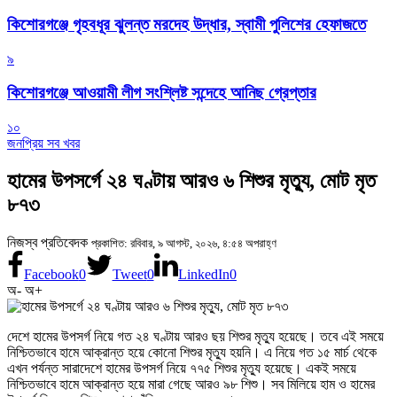
কিশোরগঞ্জে গৃহবধূর ঝুলন্ত মরদেহ উদ্ধার, স্বামী পুলিশের হেফাজতে
৯
কিশোরগঞ্জে আওয়ামী লীগ সংশ্লিষ্ট সন্দেহে আনিছ গ্রেপ্তার
১০
জনপ্রিয় সব খবর
হামের উপসর্গে ২৪ ঘণ্টায় আরও ৬ শিশুর মৃত্যু, মোট মৃত
৮৭৩
নিজস্ব প্রতিবেদক
প্রকাশিত: রবিবার, ৯ আগস্ট, ২০২৬, ৪:৫৪ অপরাহ্ণ
Facebook
0
Tweet
0
LinkedIn
0
অ-
অ+
দেশে হামের উপসর্গ নিয়ে গত ২৪ ঘণ্টায় আরও ছয় শিশুর মৃত্যু হয়েছে। তবে এই সময়ে
নিশ্চিতভাবে হামে আক্রান্ত হয়ে কোনো শিশুর মৃত্যু হয়নি। এ নিয়ে গত ১৫ মার্চ থেকে
এখন পর্যন্ত সারাদেশে হামের উপসর্গ নিয়ে ৭৭৫ শিশুর মৃত্যু হয়েছে। একই সময়ে
নিশ্চিতভাবে হামে আক্রান্ত হয়ে মারা গেছে আরও ৯৮ শিশু। সব মিলিয়ে হাম ও হামের