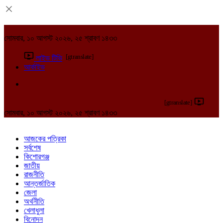
সোমবার, ১০ আগস্ট ২০২৬, ২৫ শ্রাবণ ১৪৩৩
[gtranslate]
লাইভ টিভি
আর্কাইভ
[gtranslate]
সোমবার, ১০ আগস্ট ২০২৬, ২৫ শ্রাবণ ১৪৩৩
আজকের পত্রিকা
সর্বশেষ
কিশোরগঞ্জ
জাতীয়
রাজনীতি
আন্তর্জাতিক
জেলা
অর্থনীতি
খেলাধুলা
বিনোদন