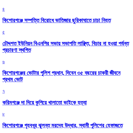
৪
কিশোরগঞ্জে সম্পত্তি বিরোধে ভাতিজার ছুরিকাঘাতে চাচা নিহত
৫
চৌদ্দশত ইউনিয়ন বিএনপির সভায় সভাপতি লাঞ্ছিত, বিচার না হওয়া পর্যন্ত
প্রচারণা স্থগিত
৬
কিশোরগঞ্জের ভোটার পুলিশ প্রধান, দিবেন ৩৫ বছরের চাকরী জীবনে
প্রথম ভোট
৭
করিমগঞ্জে দা দিয়ে কুপিয়ে খালাতো ভাইকে হত্যা
৮
কিশোরগঞ্জে গৃহবধূর ঝুলন্ত মরদেহ উদ্ধার, স্বামী পুলিশের হেফাজতে