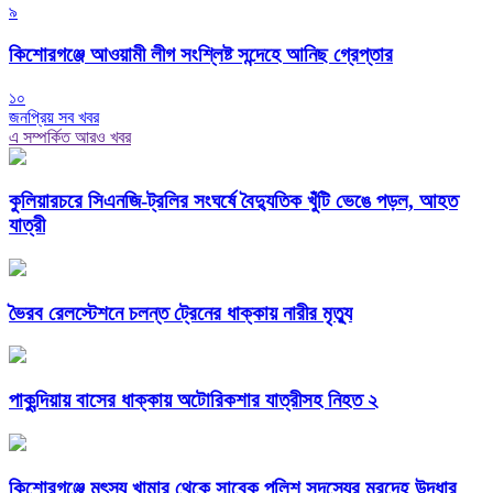
৯
কিশোরগঞ্জে আওয়ামী লীগ সংশ্লিষ্ট সন্দেহে আনিছ গ্রেপ্তার
১০
জনপ্রিয় সব খবর
এ সম্পর্কিত আরও খবর
কুলিয়ারচরে সিএনজি-ট্রলির সংঘর্ষে বৈদ্যুতিক খুঁটি ভেঙে পড়ল, আহত
যাত্রী
ভৈরব রেলস্টেশনে চলন্ত ট্রেনের ধাক্কায় নারীর মৃত্যু
পাকুন্দিয়ায় বাসের ধাক্কায় অটোরিকশার যাত্রীসহ নিহত ২
কিশোরগঞ্জে মৎস্য খামার থেকে সাবেক পুলিশ সদস্যের মরদেহ উদ্ধার