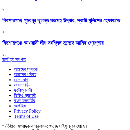
৮
কিশোরগঞ্জে গৃহবধূর ঝুলন্ত মরদেহ উদ্ধার, স্বামী পুলিশের হেফাজতে
৯
কিশোরগঞ্জে আওয়ামী লীগ সংশ্লিষ্ট সন্দেহে আনিছ গ্রেপ্তার
১০
জনপ্রিয় সব খবর
আমাদের সম্পর্কে
আমাদের পরিবার
যোগাযোগ
সংবাদ পাঠান
ফটোগ্যালারী
ভিডিও গ্যালারী
বাংলা কনভার্টার
আর্কাইভ
Privacy Policy
Terms of Use
প্রতিষ্ঠাতা সম্পাদক ও প্রকাশক: খালেদ সাইফুল্লাহ সোহেল