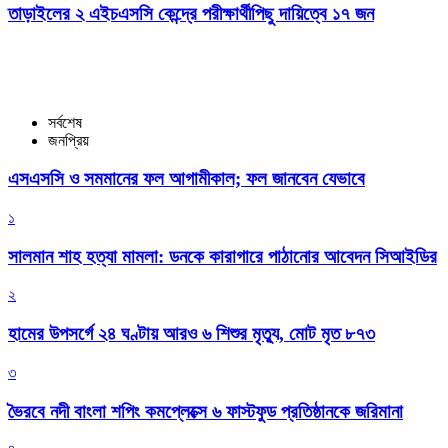
তাড়াইলের ২ এইচএসসি কেন্দ্রে পরীক্ষার্থীপিছু দায়িত্বে ১৭ জন
সর্বশেষ
জনপ্রিয়
এসএসসি ও সমমানের ফল আগামীকাল; ফল জানবেন যেভাবে
১
সালমান শাহ হত্যা মামলা: ডনকে কারাগারে পাঠানোর আবেদন সিআইডির
২
হামের উপসর্গে ২৪ ঘণ্টায় আরও ৬ শিশুর মৃত্যু, মোট মৃত ৮৭৩
৩
ভৈরবে নদী বাংলা শপিং কমপ্লেক্সে ৬ ফাস্টফুড প্রতিষ্ঠানকে জরিমানা