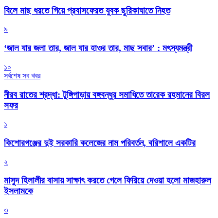
বিলে মাছ ধরতে গিয়ে প্রবাসফেরত যুবক ছুরিকাঘাতে নিহত
৯
‘জাল যার জলা তার, জাল যার হাওর তার, মাছ সবার’ : মৎস্যমন্ত্রী
১০
সর্বশেষ সব খবর
নীরব রাতের শ্রদ্ধা: টুঙ্গিপাড়ায় বঙ্গবন্ধুর সমাধিতে তারেক রহমানের বিরল
সফর
১
কিশোরগঞ্জের দুই সরকারি কলেজের নাম পরিবর্তন, বরিশালে একটির
২
মাসুদ হিলালীর বাসায় সাক্ষাৎ করতে গেলে ফিরিয়ে দেওয়া হলো মাজহারুল
ইসলামকে
৩