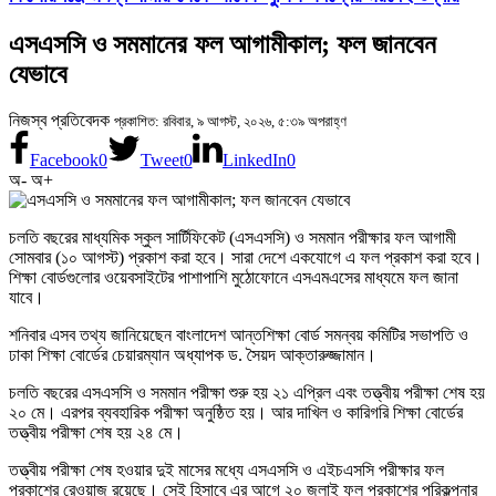
এসএসসি ও সমমানের ফল আগামীকাল; ফল জানবেন
যেভাবে
নিজস্ব প্রতিবেদক
প্রকাশিত: রবিবার, ৯ আগস্ট, ২০২৬, ৫:৩৯ অপরাহ্ণ
Facebook
0
Tweet
0
LinkedIn
0
অ-
অ+
চলতি বছরের মাধ্যমিক স্কুল সার্টিফিকেট (এসএসসি) ও সমমান পরীক্ষার ফল আগামী
সোমবার (১০ আগস্ট) প্রকাশ করা হবে। সারা দেশে একযোগে এ ফল প্রকাশ করা হবে।
শিক্ষা বোর্ডগুলোর ওয়েবসাইটের পাশাপাশি মুঠোফোনে এসএমএসের মাধ্যমে ফল জানা
যাবে।
শনিবার এসব তথ্য জানিয়েছেন বাংলাদেশ আন্তশিক্ষা বোর্ড সমন্বয় কমিটির সভাপতি ও
ঢাকা শিক্ষা বোর্ডের চেয়ারম্যান অধ্যাপক ড. সৈয়দ আক্তারুজ্জামান।
চলতি বছরের এসএসসি ও সমমান পরীক্ষা শুরু হয় ২১ এপ্রিল এবং তত্ত্বীয় পরীক্ষা শেষ হয়
২০ মে। এরপর ব্যবহারিক পরীক্ষা অনুষ্ঠিত হয়। আর দাখিল ও কারিগরি শিক্ষা বোর্ডের
তত্ত্বীয় পরীক্ষা শেষ হয় ২৪ মে।
তত্ত্বীয় পরীক্ষা শেষ হওয়ার দুই মাসের মধ্যে এসএসসি ও এইচএসসি পরীক্ষার ফল
প্রকাশের রেওয়াজ রয়েছে। সেই হিসাবে এর আগে ২০ জুলাই ফল প্রকাশের পরিকল্পনার