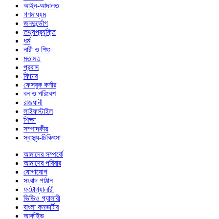
আইন-আদালত
গণমাধ্যম
জনদুর্ভোগ
তথ্যপ্রযুক্তি
ধর্ম
নারী ও শিশু
মতামত
প্রবাস
ফিচার
ফেসবুক কর্নার
বন ও পরিবেশ
রাজধানী
লাইফস্টাইল
শিক্ষা
সম্পাদকীয়
স্বাস্থ্য-চিকিৎসা
আমাদের সম্পর্কে
আমাদের পরিবার
যোগাযোগ
সংবাদ পাঠান
ফটোগ্যালারী
ভিডিও গ্যালারী
বাংলা কনভার্টার
আর্কাইভ