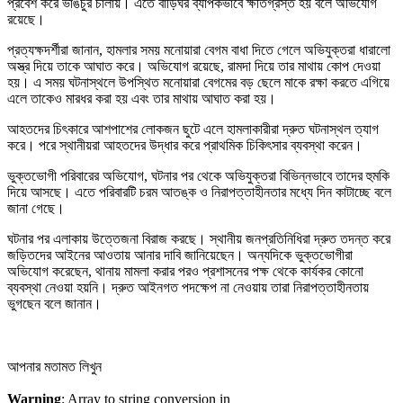
প্রবেশ করে ভাঙচুর চালায়। এতে বাড়িঘর ব্যাপকভাবে ক্ষতিগ্রস্ত হয় বলে অভিযোগ
রয়েছে।
প্রত্যক্ষদর্শীরা জানান, হামলার সময় মনোয়ারা বেগম বাধা দিতে গেলে অভিযুক্তরা ধারালো
অস্ত্র দিয়ে তাকে আঘাত করে। অভিযোগ রয়েছে, রামদা দিয়ে তার মাথায় কোপ দেওয়া
হয়। এ সময় ঘটনাস্থলে উপস্থিত মনোয়ারা বেগমের বড় ছেলে মাকে রক্ষা করতে এগিয়ে
এলে তাকেও মারধর করা হয় এবং তার মাথায় আঘাত করা হয়।
আহতদের চিৎকারে আশপাশের লোকজন ছুটে এলে হামলাকারীরা দ্রুত ঘটনাস্থল ত্যাগ
করে। পরে স্থানীয়রা আহতদের উদ্ধার করে প্রাথমিক চিকিৎসার ব্যবস্থা করেন।
ভুক্তভোগী পরিবারের অভিযোগ, ঘটনার পর থেকে অভিযুক্তরা বিভিন্নভাবে তাদের হুমকি
দিয়ে আসছে। এতে পরিবারটি চরম আতঙ্ক ও নিরাপত্তাহীনতার মধ্যে দিন কাটাচ্ছে বলে
জানা গেছে।
ঘটনার পর এলাকায় উত্তেজনা বিরাজ করছে। স্থানীয় জনপ্রতিনিধিরা দ্রুত তদন্ত করে
জড়িতদের আইনের আওতায় আনার দাবি জানিয়েছেন। অন্যদিকে ভুক্তভোগীরা
অভিযোগ করেছেন, থানায় মামলা করার পরও প্রশাসনের পক্ষ থেকে কার্যকর কোনো
ব্যবস্থা নেওয়া হয়নি। দ্রুত আইনগত পদক্ষেপ না নেওয়ায় তারা নিরাপত্তাহীনতায়
ভুগছেন বলে জানান।
আপনার মতামত লিখুন
Warning
: Array to string conversion in