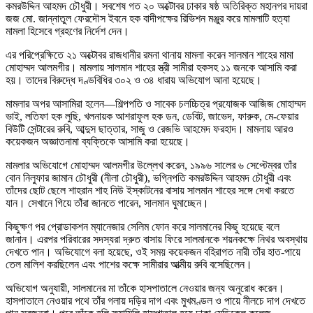
কমরউদ্দিন আহমদ চৌধুরী। সবশেষ গত ২০ অক্টোবর ঢাকার ষষ্ঠ অতিরিক্ত মহানগর দায়রা
জজ মো. জান্নাতুল ফেরদৌস ইবনে হক বাদীপক্ষের রিভিশন মঞ্জুর করে মামলাটি হত্যা
মামলা হিসেবে গ্রহণের নির্দেশ দেন।
এর পরিপ্রেক্ষিতে ২১ অক্টোবর রাজধানীর রমনা থানায় মামলা করেন সালমান শাহের মামা
মোহাম্মদ আলমগীর। মামলায় সালমান শাহের স্ত্রী সামীরা হকসহ ১১ জনকে আসামি করা
হয়। তাদের বিরুদ্ধে দণ্ডবিধির ৩০২ ও ৩৪ ধারায় অভিযোগ আনা হয়েছে।
মামলার অপর আসামিরা হলেন—শিল্পপতি ও সাবেক চলচ্চিত্র প্রযোজক আজিজ মোহাম্মদ
ভাই, লতিফা হক লুছি, খলনায়ক আশরাফুল হক ডন, ডেবিট, জাভেদ, ফারুক, মে-ফেয়ার
বিউটি সেন্টারের রুবি, আব্দুস ছাত্তার, সাজু ও রেজভি আহমেদ ফরহাদ। মামলায় আরও
কয়েকজন অজ্ঞাতনামা ব্যক্তিকে আসামি করা হয়েছে।
মামলার অভিযোগে মোহাম্মদ আলমগীর উল্লেখ করেন, ১৯৯৬ সালের ৬ সেপ্টেম্বর তাঁর
বোন নিলুফার জামান চৌধুরী (নীলা চৌধুরী), ভগ্নিপতি কমরউদ্দিন আহমদ চৌধুরী এবং
তাঁদের ছোট ছেলে শাহরান শাহ নিউ ইস্কাটনের বাসায় সালমান শাহের সঙ্গে দেখা করতে
যান। সেখানে গিয়ে তাঁরা জানতে পারেন, সালমান ঘুমাচ্ছেন।
কিছুক্ষণ পর প্রোডাকশন ম্যানেজার সেলিম ফোন করে সালমানের কিছু হয়েছে বলে
জানান। এরপর পরিবারের সদস্যরা দ্রুত বাসায় ফিরে সালমানকে শয়নকক্ষে নিথর অবস্থায়
দেখতে পান। অভিযোগে বলা হয়েছে, ওই সময় কয়েকজন বহিরাগত নারী তাঁর হাত-পায়ে
তেল মালিশ করছিলেন এবং পাশের কক্ষে সামীরার আত্মীয় রুবি বসেছিলেন।
অভিযোগ অনুযায়ী, সালমানের মা তাঁকে হাসপাতালে নেওয়ার জন্য অনুরোধ করেন।
হাসপাতালে নেওয়ার পথে তাঁর গলায় দড়ির দাগ এবং মুখমণ্ডল ও পায়ে নীলচে দাগ দেখতে