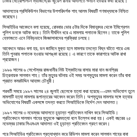
ঢাকার মেট্রোপলিটন ম্যাজিস্ট্রেট জুয়েল রানার আদালতে শুনানি হওয়ার কথা রয়েছে।
আদালতের প্রসিকিউশন বিভাগের উপপরিদর্শক শাহ আলম বিষয়টি গণমাধ্যমকে নিশ্চিত
করেছেন।
সিআইডির আবেদনে বলা হয়েছে, রোববার ভোর ৫টার দিকে বিমানবন্দর থেকে ইমিগ্রেশন
পুলিশ ডনকে আটক করে। তিনি দীর্ঘদিন ধরে এ মামলায় পলাতক ছিলেন। তাকে পুলিশ
হেফাজতে এনে নিবিড়ভাবে জিজ্ঞাসাবাদের প্রক্রিয়া চলছে।
আবেদনে আরও বলা হয়, ডন জামিনে মুক্ত হলে মামলার তদন্তে বিঘ্ন ঘটতে পারে এবং
তিনি পুনরায় পলাতক হওয়ার আশঙ্কা রয়েছে। এ কারণে তাকে কারাগারে আটক রাখা
প্রয়োজন।
১৯৯৬ সালের ৬ সেপ্টেম্বর রাজধানীর নিউ ইস্কাটনের বাসায় মারা যান জনপ্রিয়
চিত্রনায়ক সালমান শাহ। তাঁর মৃত্যুর ঘটনায় ওই সময় অপমৃত্যুর মামলা করেন তাঁর বাবা
প্রয়াত কমরউদ্দিন আহমদ চৌধুরী।
পরবর্তী সময়ে ১৯৯৭ সালের ২৪ জুলাই ছেলেকে হত্যা করা হয়েছে—এমন অভিযোগ তুলে
মামলাটি হত্যা মামলায় রূপান্তরের আবেদন করেন তিনি। অপমৃত্যুর মামলার সঙ্গে হত্যার
অভিযোগের বিষয়টি একসঙ্গে তদন্ত করতে সিআইডিকে নির্দেশ দেন আদালত।
১৯৯৭ সালের ৩ নভেম্বর আদালতে চূড়ান্ত প্রতিবেদন দাখিল করে সিআইডি।
প্রতিবেদনে সালমান শাহের মৃত্যুকে আত্মহত্যা বলে উল্লেখ করা হয়। একই বছরের ২৫
নভেম্বর ঢাকার সিএমএম আদালত ওই চূড়ান্ত প্রতিবেদন গ্রহণ করেন।
পরে সিআইডির প্রতিবেদন প্রত্যাখ্যান করে রিভিশন মামলা করেন সালমান শাহের বাবা