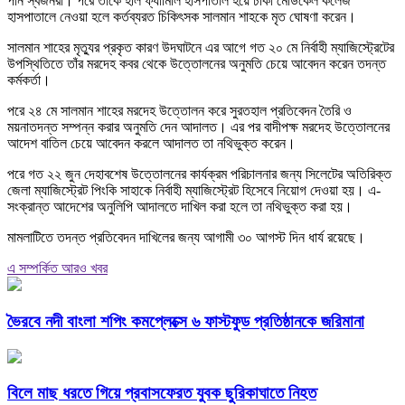
পান স্বজনরা। পরে তাঁকে হলি ফ্যামিলি হাসপাতাল হয়ে ঢাকা মেডিকেল কলেজ
হাসপাতালে নেওয়া হলে কর্তব্যরত চিকিৎসক সালমান শাহকে মৃত ঘোষণা করেন।
সালমান শাহের মৃত্যুর প্রকৃত কারণ উদঘাটনে এর আগে গত ২০ মে নির্বাহী ম্যাজিস্ট্রেটের
উপস্থিতিতে তাঁর মরদেহ কবর থেকে উত্তোলনের অনুমতি চেয়ে আবেদন করেন তদন্ত
কর্মকর্তা।
পরে ২৪ মে সালমান শাহের মরদেহ উত্তোলন করে সুরতহাল প্রতিবেদন তৈরি ও
ময়নাতদন্ত সম্পন্ন করার অনুমতি দেন আদালত। এর পর বাদীপক্ষ মরদেহ উত্তোলনের
আদেশ বাতিল চেয়ে আবেদন করলে আদালত তা নথিভুক্ত করেন।
পরে গত ২২ জুন দেহাবশেষ উত্তোলনের কার্যক্রম পরিচালনার জন্য সিলেটের অতিরিক্ত
জেলা ম্যাজিস্ট্রেট পিংকি সাহাকে নির্বাহী ম্যাজিস্ট্রেট হিসেবে নিয়োগ দেওয়া হয়। এ-
সংক্রান্ত আদেশের অনুলিপি আদালতে দাখিল করা হলে তা নথিভুক্ত করা হয়।
মামলাটিতে তদন্ত প্রতিবেদন দাখিলের জন্য আগামী ৩০ আগস্ট দিন ধার্য রয়েছে।
এ সম্পর্কিত আরও খবর
ভৈরবে নদী বাংলা শপিং কমপ্লেক্সে ৬ ফাস্টফুড প্রতিষ্ঠানকে জরিমানা
বিলে মাছ ধরতে গিয়ে প্রবাসফেরত যুবক ছুরিকাঘাতে নিহত