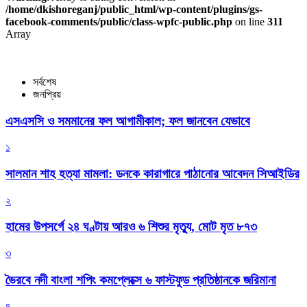
/home/dkishoreganj/public_html/wp-content/plugins/gs-
facebook-comments/public/class-wpfc-public.php
on line
311
Array
সর্বশেষ
জনপ্রিয়
এসএসসি ও সমমানের ফল আগামীকাল; ফল জানবেন যেভাবে
১
সালমান শাহ হত্যা মামলা: ডনকে কারাগারে পাঠানোর আবেদন সিআইডির
২
হামের উপসর্গে ২৪ ঘণ্টায় আরও ৬ শিশুর মৃত্যু, মোট মৃত ৮৭৩
৩
ভৈরবে নদী বাংলা শপিং কমপ্লেক্সে ৬ ফাস্টফুড প্রতিষ্ঠানকে জরিমানা
৪