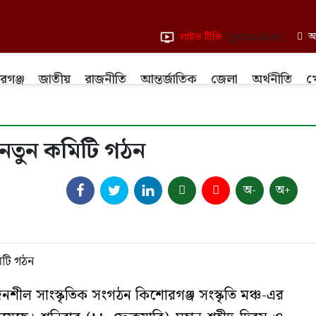
আ
লাইভ টিভি
[gtranslate]
রগঞ্জ
জাতীয়
রাজনীতি
আন্তর্জাতিক
জেলা
অর্থনীতি
খ
র নতুন কমিটি গঠন
অ-
অ+
শীল সাংস্কৃতিক সংগঠন কিশোরগঞ্জ সংস্কৃতি মঞ্চ-এর