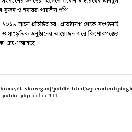
্ণা। সংগঠনের উপদেষ্টা হিসেবে মনোনীত হয়েছেন আবদুল
িন সুজন ও হুমায়রা পারভীন পপি।
্চ ২০১৬ সালে প্রতিষ্ঠিত হয়। প্রতিষ্ঠালগ্ন থেকে সংগঠনটি
ও সাংস্কৃতিক অনুষ্ঠানের আয়োজন করে কিশোরগঞ্জের
ভূমিকা রেখে আসছে।
/home/dkishoreganj/public_html/wp-content/plugi
-public.php
on line
311