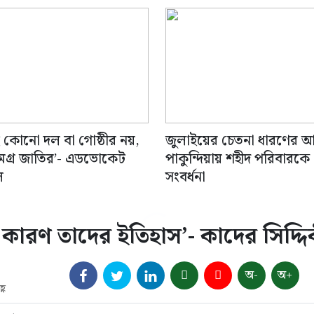
ই কোনো দল বা গোষ্ঠীর নয়,
জুলাইয়ের চেতনা ধারণের আহ
মগ্র জাতির’- এডভোকেট
পাকুন্দিয়ায় শহীদ পরিবারকে
ল
সংবর্ধনা
ারণ তাদের ইতিহাস’- কাদের সিদ্দি
অ-
অ+
্ণ