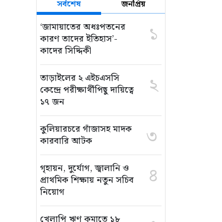
সর্বশেষ
জনপ্রিয়
‘জামায়াতের অধঃপতনের
১
কারণ তাদের ইতিহাস’-
কাদের সিদ্দিকী
তাড়াইলের ২ এইচএসসি
২
কেন্দ্রে পরীক্ষার্থীপিছু দায়িত্বে
১৭ জন
কুলিয়ারচরে গাঁজাসহ মাদক
৩
কারবারি আটক
গৃহায়ন, দুর্যোগ, জ্বালানি ও
৪
প্রাথমিক শিক্ষায় নতুন সচিব
নিয়োগ
খেলাপি ঋণ কমাতে ১৮