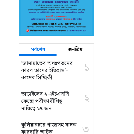
সর্বশেষ
জনপ্রিয়
‘জামায়াতের অধঃপতনের
১
কারণ তাদের ইতিহাস’-
কাদের সিদ্দিকী
তাড়াইলের ২ এইচএসসি
২
কেন্দ্রে পরীক্ষার্থীপিছু
দায়িত্বে ১৭ জন
কুলিয়ারচরে গাঁজাসহ মাদক
৩
কারবারি আটক