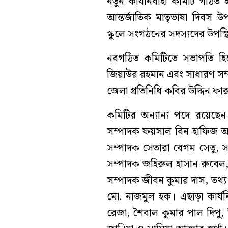
নতুন কার্যনির্বাহী কমিটি গঠি
আন্তর্জাতিক মাতৃভাষা দিবস উ
স্কুলে সংগঠনের সদস্যদের উপস্
নবগঠিত কমিটিতে সভাপতি হিসে
জিয়াউর রহমান এবং সাধারণ সম
জেলা প্রতিনিধি কবির উদ্দিন 
কমিটির অন্যান্য পদে রয়েছে
সম্পাদক ফয়সাল বিন হাফিজ 
সম্পাদক সেতারা বেগম সেতু, স
সম্পাদক জহিরুল হাসান রুবেল, 
সম্পাদক জীবন কুমার দাস, তথ্
মো. নাজমুল হক। এছাড়া কার্যনি
রেজা, শৈবাল কুমার পাল দিপু,