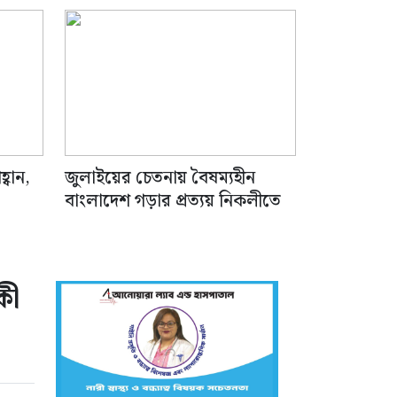
জাতির’- এডভোকেট জালাল
জুলাইয়ের চেতনা ধারণের
১০
আহ্বান, পাকুন্দিয়ায় শহীদ
পরিবারকে সংবর্ধনা
্বান,
জুলাইয়ের চেতনায় বৈষম্যহীন
বাংলাদেশ গড়ার প্রত্যয় নিকলীতে
কী