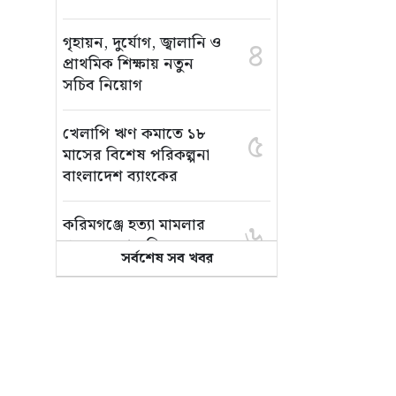
গৃহায়ন, দুর্যোগ, জ্বালানি ও
৪
প্রাথমিক শিক্ষায় নতুন
সচিব নিয়োগ
খেলাপি ঋণ কমাতে ১৮
৫
মাসের বিশেষ পরিকল্পনা
বাংলাদেশ ব্যাংকের
করিমগঞ্জে হত্যা মামলার
৬
পলাতক আসামি
সর্বশেষ সব খবর
নারায়ণগঞ্জ থেকে র‌্যাবের
হাতে গ্রেপ্তার
দুই থেকে তিন দিনের মধ্যে
৭
গ্যাস সরবরাহ স্বাভাবিক
হবে: জ্বালানিমন্ত্রী