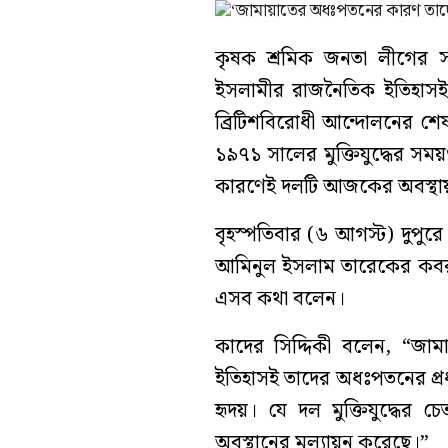
কৃষক শ্রমিক জনতা লীগের সভ
ইসলামীর রাজনৈতিক ইতিহাসই 
ব্রিটিশবিরোধী আন্দোলনের শেষ প
১৯৭১ সালের মুক্তিযুদ্ধের সময়ও
কারণেই দলটি আজকের অবস্থা
বৃহস্পতিবার (৬ আগস্ট) দুপু
আমিনুল ইসলাম তারেকের কবর
এসব কথা বলেন।
কাদের সিদ্দিকী বলেন, “জাম
ইতিহাসই তাদের অধঃপতনের প্রধ
হৃদয়। যে দল মুক্তিযুদ্ধের 
অবস্থানের মূল্যায়ন করেছে।”