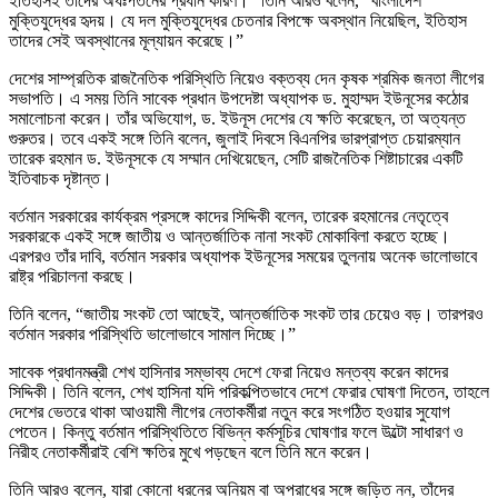
ইতিহাসই তাদের অধঃপতনের প্রধান কারণ।” তিনি আরও বলেন, “বাংলাদেশ
মুক্তিযুদ্ধের হৃদয়। যে দল মুক্তিযুদ্ধের চেতনার বিপক্ষে অবস্থান নিয়েছিল, ইতিহাস
তাদের সেই অবস্থানের মূল্যায়ন করেছে।”
দেশের সাম্প্রতিক রাজনৈতিক পরিস্থিতি নিয়েও বক্তব্য দেন কৃষক শ্রমিক জনতা লীগের
সভাপতি। এ সময় তিনি সাবেক প্রধান উপদেষ্টা অধ্যাপক ড. মুহাম্মদ ইউনূসের কঠোর
সমালোচনা করেন। তাঁর অভিযোগ, ড. ইউনূস দেশের যে ক্ষতি করেছেন, তা অত্যন্ত
গুরুতর। তবে একই সঙ্গে তিনি বলেন, জুলাই দিবসে বিএনপির ভারপ্রাপ্ত চেয়ারম্যান
তারেক রহমান ড. ইউনূসকে যে সম্মান দেখিয়েছেন, সেটি রাজনৈতিক শিষ্টাচারের একটি
ইতিবাচক দৃষ্টান্ত।
বর্তমান সরকারের কার্যক্রম প্রসঙ্গে কাদের সিদ্দিকী বলেন, তারেক রহমানের নেতৃত্বে
সরকারকে একই সঙ্গে জাতীয় ও আন্তর্জাতিক নানা সংকট মোকাবিলা করতে হচ্ছে।
এরপরও তাঁর দাবি, বর্তমান সরকার অধ্যাপক ইউনূসের সময়ের তুলনায় অনেক ভালোভাবে
রাষ্ট্র পরিচালনা করছে।
তিনি বলেন, “জাতীয় সংকট তো আছেই, আন্তর্জাতিক সংকট তার চেয়েও বড়। তারপরও
বর্তমান সরকার পরিস্থিতি ভালোভাবে সামাল দিচ্ছে।”
সাবেক প্রধানমন্ত্রী শেখ হাসিনার সম্ভাব্য দেশে ফেরা নিয়েও মন্তব্য করেন কাদের
সিদ্দিকী। তিনি বলেন, শেখ হাসিনা যদি পরিকল্পিতভাবে দেশে ফেরার ঘোষণা দিতেন, তাহলে
দেশের ভেতরে থাকা আওয়ামী লীগের নেতাকর্মীরা নতুন করে সংগঠিত হওয়ার সুযোগ
পেতেন। কিন্তু বর্তমান পরিস্থিতিতে বিভিন্ন কর্মসূচির ঘোষণার ফলে উল্টো সাধারণ ও
নিরীহ নেতাকর্মীরাই বেশি ক্ষতির মুখে পড়ছেন বলে তিনি মনে করেন।
তিনি আরও বলেন, যারা কোনো ধরনের অনিয়ম বা অপরাধের সঙ্গে জড়িত নন, তাঁদের