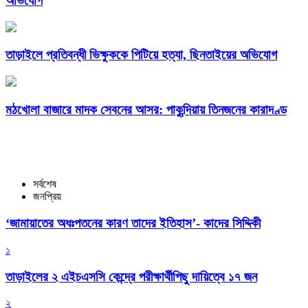
অভিযোগ
তাড়াইলে প্রতিবন্ধী ভিক্ষুককে পিটিয়ে হত্যা, ছিনতাইয়ের অভিযোগ
মঠখোলা বাজারে মাদক সেবনের আসর: পাকুন্দিয়ায় তিনজনের কারাদণ্ড
সর্বশেষ
জনপ্রিয়
‘জামায়াতের অধঃপতনের কারণ তাদের ইতিহাস’- কাদের সিদ্দিকী
১
তাড়াইলের ২ এইচএসসি কেন্দ্রে পরীক্ষার্থীপিছু দায়িত্বে ১৭ জন
২