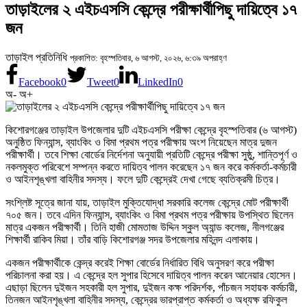
তাড়াইলের ২ এইচএসসি কেন্দ্রে পরীক্ষার্থীপিছু দায়িত্বে ১৭
জন
তাড়াইল প্রতিনিধি
প্রকাশিত: বৃহস্পতিবার, ৬ আগস্ট, ২০২৬, ৬:৩৯ অপরাহ্ণ
Facebook
0
Tweet
0
LinkedIn
0
অ-
অ+
কিশোরগঞ্জের তাড়াইল উপজেলার দুটি এইচএসসি পরীক্ষা কেন্দ্রে বৃহস্পতিবার (৬ আগস্ট)
অনুষ্ঠিত ফিন্যান্স, ব্যাংকিং ও বিমা প্রথম পত্র পরীক্ষায় অংশ নিয়েছেন মাত্র দুজন
পরীক্ষার্থী। তবে শিক্ষা বোর্ডের নির্দেশনা অনুযায়ী প্রতিটি কেন্দ্রে পরীক্ষা সুষ্ঠু, শান্তিপূর্ণ ও
নকলমুক্ত পরিবেশে সম্পন্ন করতে দায়িত্ব পালন করেছেন ১৭ জন করে কর্মকর্তা-কর্মচারী
ও আইনশৃঙ্খলা বাহিনীর সদস্য। ফলে দুটি কেন্দ্রেই দেখা গেছে ব্যতিক্রমী চিত্র।
সংশ্লিষ্ট সূত্রে জানা যায়, তাড়াইল মুক্তিযোদ্ধা সরকারি কলেজ কেন্দ্রে মোট পরীক্ষার্থী
৭০৫ জন। তবে এদিন ফিন্যান্স, ব্যাংকিং ও বিমা প্রথম পত্র পরীক্ষায় উপস্থিত ছিলেন
মাত্র একজন পরীক্ষার্থী। তিনি হাজী মোমতাজ উদ্দিন স্কুল অ্যান্ড কলেজ, নীলগঞ্জের
শিক্ষার্থী রাকিব মিয়া। তাঁর বাড়ি কিশোরগঞ্জ সদর উপজেলার মহিনন্দ এলাকায়।
একজন পরীক্ষার্থীকে কেন্দ্র করেই শিক্ষা বোর্ডের নির্ধারিত বিধি অনুসরণ করে পরীক্ষা
পরিচালনা করা হয়। এ কেন্দ্রে হল সুপার হিসেবে দায়িত্ব পালন করেন আনেয়ার হোসেন।
এছাড়া ছিলেন দুইজন সহকারী হল সুপার, দুইজন কক্ষ পরিদর্শক, পাঁচজন সহায়ক কর্মচারী,
তিনজন আইনশৃঙ্খলা বাহিনীর সদস্য, কেন্দ্রের ভারপ্রাপ্ত কর্মকর্তা ও অধ্যক্ষ রফিকুল