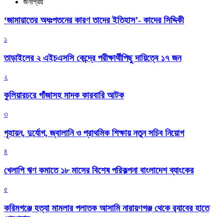
জনপ্রিয়
‘জামায়াতের অধঃপতনের কারণ তাদের ইতিহাস’- কাদের সিদ্দিকী
১
তাড়াইলের ২ এইচএসসি কেন্দ্রে পরীক্ষার্থীপিছু দায়িত্বে ১৭ জন
২
কুলিয়ারচরে গাঁজাসহ মাদক কারবারি আটক
৩
গৃহায়ন, দুর্যোগ, জ্বালানি ও প্রাথমিক শিক্ষায় নতুন সচিব নিয়োগ
৪
খেলাপি ঋণ কমাতে ১৮ মাসের বিশেষ পরিকল্পনা বাংলাদেশ ব্যাংকের
৫
করিমগঞ্জে হত্যা মামলার পলাতক আসামি নারায়ণগঞ্জ থেকে র‌্যাবের হাতে