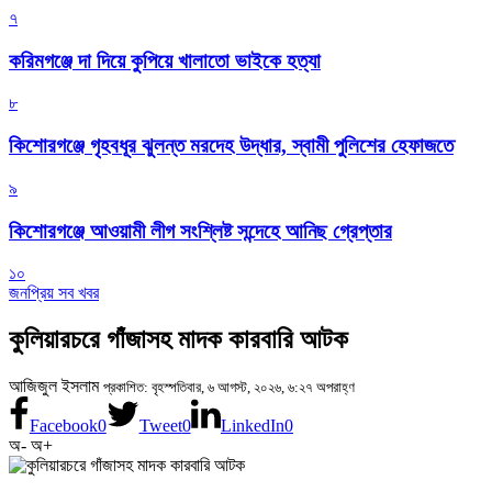
৭
করিমগঞ্জে দা দিয়ে কুপিয়ে খালাতো ভাইকে হত্যা
৮
কিশোরগঞ্জে গৃহবধূর ঝুলন্ত মরদেহ উদ্ধার, স্বামী পুলিশের হেফাজতে
৯
কিশোরগঞ্জে আওয়ামী লীগ সংশ্লিষ্ট সন্দেহে আনিছ গ্রেপ্তার
১০
জনপ্রিয় সব খবর
কুলিয়ারচরে গাঁজাসহ মাদক কারবারি আটক
আজিজুল ইসলাম
প্রকাশিত: বৃহস্পতিবার, ৬ আগস্ট, ২০২৬, ৬:২৭ অপরাহ্ণ
Facebook
0
Tweet
0
LinkedIn
0
অ-
অ+