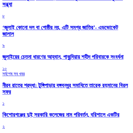
সন্ধ্যা
৮
‘জুলাই কোনো দল বা গোষ্ঠীর নয়, এটি সমগ্র জাতির’- এডভোকেট
জালাল
৯
জুলাইয়ের চেতনা ধারণের আহ্বান, পাকুন্দিয়ায় শহীদ পরিবারকে সংবর্ধনা
১০
সর্বশেষ সব খবর
নীরব রাতের শ্রদ্ধা: টুঙ্গিপাড়ায় বঙ্গবন্ধুর সমাধিতে তারেক রহমানের বিরল
সফর
১
কিশোরগঞ্জের দুই সরকারি কলেজের নাম পরিবর্তন, বরিশালে একটির
২