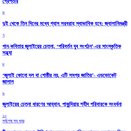
গ্রেপ্তার
৬
দুই থেকে তিন দিনের মধ্যে গ্যাস সরবরাহ স্বাভাবিক হবে: জ্বালানিমন্ত্রী
৭
গান-কবিতায় জুলাইয়ের চেতনা, ‘পরিবর্তন যুব সংগঠন’-এর সাংস্কৃতিক
সন্ধ্যা
৮
‘জুলাই কোনো দল বা গোষ্ঠীর নয়, এটি সমগ্র জাতির’- এডভোকেট
জালাল
৯
জুলাইয়ের চেতনা ধারণের আহ্বান, পাকুন্দিয়ায় শহীদ পরিবারকে সংবর্ধনা
১০
সর্বশেষ সব খবর