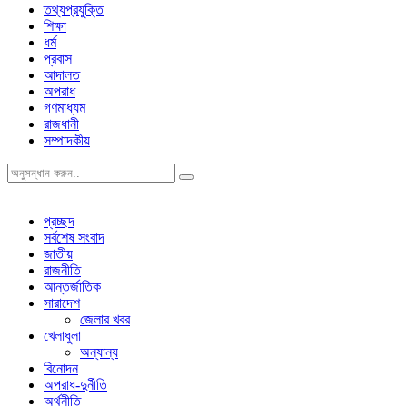
তথ্যপ্রযুক্তি
শিক্ষা
ধর্ম
প্রবাস
আদালত
অপরাধ
গণমাধ্যম
রাজধানী
সম্পাদকীয়
প্রচ্ছদ
সর্বশেষ সংবাদ
জাতীয়
রাজনীতি
আন্তর্জাতিক
সারাদেশ
জেলার খবর
খেলাধুলা
অন্যান্য
বিনোদন
অপরাধ-দুর্নীতি
অর্থনীতি