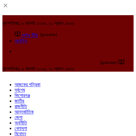
বৃহস্পতিবার, ৬ আগস্ট ২০২৬, ২১ শ্রাবণ ১৪৩৩
[gtranslate]
লাইভ টিভি
আর্কাইভ
[gtranslate]
বৃহস্পতিবার, ৬ আগস্ট ২০২৬, ২১ শ্রাবণ ১৪৩৩
আজকের পত্রিকা
সর্বশেষ
কিশোরগঞ্জ
জাতীয়
রাজনীতি
আন্তর্জাতিক
জেলা
অর্থনীতি
খেলাধুলা
বিনোদন