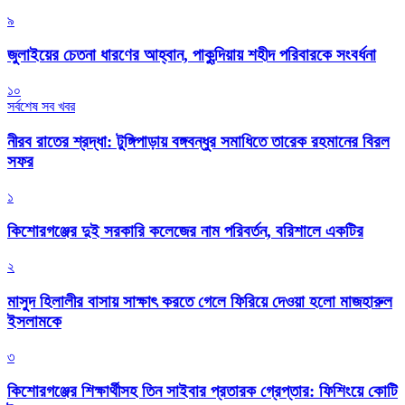
৯
জুলাইয়ের চেতনা ধারণের আহ্বান, পাকুন্দিয়ায় শহীদ পরিবারকে সংবর্ধনা
১০
সর্বশেষ সব খবর
নীরব রাতের শ্রদ্ধা: টুঙ্গিপাড়ায় বঙ্গবন্ধুর সমাধিতে তারেক রহমানের বিরল
সফর
১
কিশোরগঞ্জের দুই সরকারি কলেজের নাম পরিবর্তন, বরিশালে একটির
২
মাসুদ হিলালীর বাসায় সাক্ষাৎ করতে গেলে ফিরিয়ে দেওয়া হলো মাজহারুল
ইসলামকে
৩
কিশোরগঞ্জের শিক্ষার্থীসহ তিন সাইবার প্রতারক গ্রেপ্তার: ফিশিংয়ে কোটি