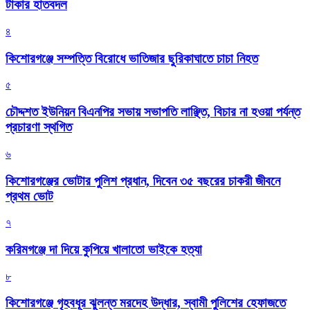
টাকার হাতবদল
৪
কিশোরগঞ্জে সম্পত্তি বিরোধে ভাতিজার ছুরিকাঘাতে চাচা নিহত
৫
চৌদ্দশত ইউনিয়ন বিএনপির সভায় সভাপতি লাঞ্ছিত, বিচার না হওয়া পর্যন্ত
প্রচারণা স্থগিত
৬
কিশোরগঞ্জের ভোটার পুলিশ প্রধান, দিবেন ৩৫ বছরের চাকরী জীবনে
প্রথম ভোট
৭
করিমগঞ্জে দা দিয়ে কুপিয়ে খালাতো ভাইকে হত্যা
৮
কিশোরগঞ্জে গৃহবধূর ঝুলন্ত মরদেহ উদ্ধার, স্বামী পুলিশের হেফাজতে