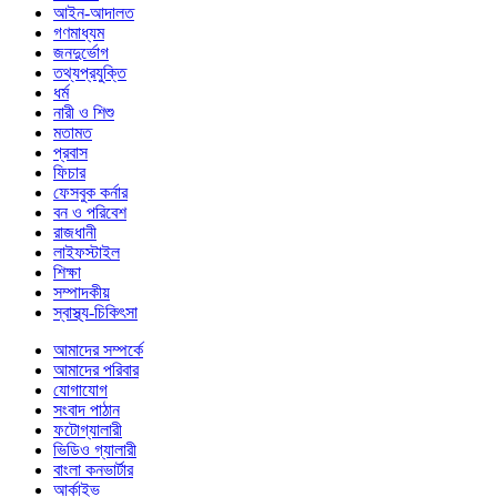
আইন-আদালত
গণমাধ্যম
জনদুর্ভোগ
তথ্যপ্রযুক্তি
ধর্ম
নারী ও শিশু
মতামত
প্রবাস
ফিচার
ফেসবুক কর্নার
বন ও পরিবেশ
রাজধানী
লাইফস্টাইল
শিক্ষা
সম্পাদকীয়
স্বাস্থ্য-চিকিৎসা
আমাদের সম্পর্কে
আমাদের পরিবার
যোগাযোগ
সংবাদ পাঠান
ফটোগ্যালারী
ভিডিও গ্যালারী
বাংলা কনভার্টার
আর্কাইভ