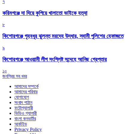
৭
করিমগঞ্জে দা দিয়ে কুপিয়ে খালাতো ভাইকে হত্যা
৮
কিশোরগঞ্জে গৃহবধূর ঝুলন্ত মরদেহ উদ্ধার, স্বামী পুলিশের হেফাজতে
৯
কিশোরগঞ্জে আওয়ামী লীগ সংশ্লিষ্ট সন্দেহে আনিছ গ্রেপ্তার
১০
জনপ্রিয় সব খবর
আমাদের সম্পর্কে
আমাদের পরিবার
যোগাযোগ
সংবাদ পাঠান
ফটোগ্যালারী
ভিডিও গ্যালারী
বাংলা কনভার্টার
আর্কাইভ
Privacy Policy