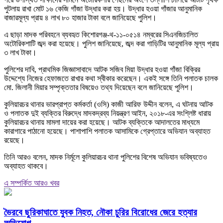
পুটলায় রাখা মোট ১৬ কেজি গাঁজা উদ্ধার করা হয়। উদ্ধার হওয়া গাঁজার আনুমানিক
বাজারমূল্য প্রায় ৪ লাখ ৮০ হাজার টাকা বলে জানিয়েছে পুলিশ।
এ ছাড়া মাদক পরিবহনে ব্যবহৃত কিশোরগঞ্জ-থ-১১-০৫১৪ নম্বরের সিএনজিচালিত
অটোরিকশাটি জব্দ করা হয়েছে। পুলিশ জানিয়েছে, জব্দ করা গাড়িটির আনুমানিক মূল্য প্রায়
৩ লাখ টাকা।
পুলিশের দাবি, প্রাথমিক জিজ্ঞাসাবাদে আটক সজিব মিয়া উদ্ধার হওয়া গাঁজা বিক্রির
উদ্দেশ্যে নিজের হেফাজতে রাখার কথা স্বীকার করেছেন। একই সঙ্গে তিনি পলাতক চালক
মো. জিলানী মিয়ার সম্পৃক্ততার বিষয়েও তথ্য দিয়েছেন বলে জানিয়েছে পুলিশ।
কুলিয়ারচর থানার ভারপ্রাপ্ত কর্মকর্তা (ওসি) কাজী আরিফ উদ্দীন বলেন, এ ঘটনায় আটক
ও পলাতক দুই ব্যক্তির বিরুদ্ধে মাদকদ্রব্য নিয়ন্ত্রণ আইন, ২০১৮-এর সংশ্লিষ্ট ধারায়
কুলিয়ারচর থানায় মামলা দায়ের করা হয়েছে। আটক ব্যক্তিকে আদালতের মাধ্যমে
কারাগারে পাঠানো হয়েছে। পাশাপাশি পলাতক আসামিকে গ্রেপ্তারে অভিযান অব্যাহত
রয়েছে।
তিনি আরও বলেন, মাদক নির্মূলে কুলিয়ারচর থানা পুলিশের বিশেষ অভিযান ভবিষ্যতেও
অব্যাহত থাকবে।
এ সম্পর্কিত আরও খবর
ভৈরবে ছুরিকাঘাতে যুবক নিহত, নৌকা চুরির বিরোধের জেরে হত্যার