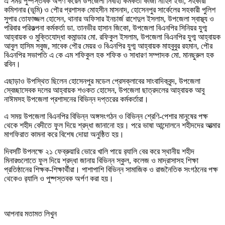
এ সময় পুষ্পস্তবক অর্পণ করেন উপজেলা নির্বাহী কর্মকর্তা কাজী নাহিদ ইভা, সহকারী
কমিশনার (ভূমি) ও পৌর প্রশাসক মোহসীন মাসনাদ, হোসেনপুর সার্কেলের সহকারী পুলিশ
সুপার তোফাজ্জল হোসেন, থানার অফিসার ইনচার্জ রাশেদুল ইসলাম, উপজেলা স্বাস্থ্য ও
পরিবার পরিকল্পনা কর্মকর্তা ডা. তানভীর হাসান জিকো, উপজেলা বিএনপির সিনিয়র যুগ্ম
আহ্বায়ক ও মুক্তিযোদ্ধা কমান্ডার মো. রফিকুল ইসলাম, উপজেলা বিএনপির যুগ্ম আহ্বায়ক
আবুল হাসিম সবুজ, সাবেক পৌর মেয়র ও বিএনপির যুগ্ম আহ্বায়ক মাহবুবুর রহমান, পৌর
বিএনপির সভাপতি এ কে এম শফিকুল হক শফিক ও সাধারণ সম্পাদক মো. মানছুরুল হক
রবিন।
এছাড়াও উপস্থিত ছিলেন হোসেনপুর মডেল প্রেসক্লাবের সাংবাদিকবৃন্দ, উপজেলা
স্বেচ্ছাসেবক দলের আহ্বায়ক শওকত হোসেন, উপজেলা ছাত্রদলের আহ্বায়ক আবু
নাঈমসহ উপজেলা প্রশাসনের বিভিন্ন দপ্তরের কর্মকর্তারা।
এ সময় উপজেলা বিএনপির বিভিন্ন অঙ্গসংগঠন ও বিভিন্ন শ্রেণি-পেশার মানুষের পক্ষ
থেকে শহীদ বেদীতে ফুল দিয়ে শ্রদ্ধা জানানো হয়। পরে ভাষা আন্দোলনে শহীদদের আত্মার
মাগফিরাত কামনা করে বিশেষ দোয়া অনুষ্ঠিত হয়।
দিবসটি উপলক্ষে ২১ ফেব্রুয়ারি ভোরে খালি পায়ে র‍্যালি বের করে স্থানীয় শহীদ
মিনারগুলোতে ফুল দিয়ে শ্রদ্ধা জানায় বিভিন্ন স্কুল, কলেজ ও মাদ্রাসাসহ শিক্ষা
প্রতিষ্ঠানের শিক্ষক-শিক্ষার্থীরা। পাশাপাশি বিভিন্ন সামাজিক ও রাজনৈতিক সংগঠনের পক্ষ
থেকেও র‍্যালি ও পুষ্পস্তবক অর্পণ করা হয়।
আপনার মতামত লিখুন