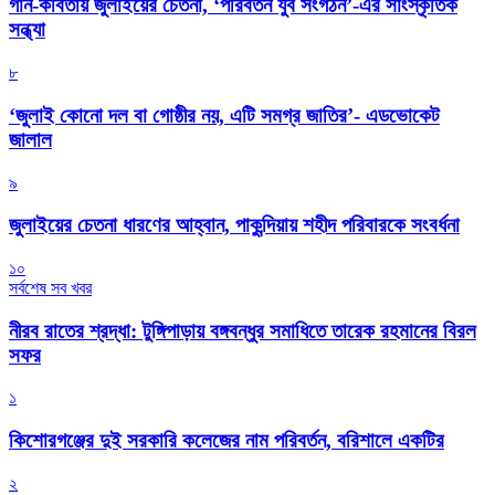
গান-কবিতায় জুলাইয়ের চেতনা, ‘পরিবর্তন যুব সংগঠন’-এর সাংস্কৃতিক
সন্ধ্যা
৮
‘জুলাই কোনো দল বা গোষ্ঠীর নয়, এটি সমগ্র জাতির’- এডভোকেট
জালাল
৯
জুলাইয়ের চেতনা ধারণের আহ্বান, পাকুন্দিয়ায় শহীদ পরিবারকে সংবর্ধনা
১০
সর্বশেষ সব খবর
নীরব রাতের শ্রদ্ধা: টুঙ্গিপাড়ায় বঙ্গবন্ধুর সমাধিতে তারেক রহমানের বিরল
সফর
১
কিশোরগঞ্জের দুই সরকারি কলেজের নাম পরিবর্তন, বরিশালে একটির
২