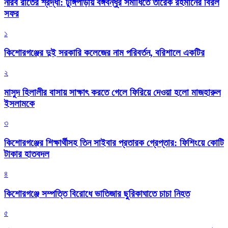
নীরব রাতের শ্রদ্ধা: টুঙ্গিপাড়ায় বঙ্গবন্ধুর সমাধিতে তারেক রহমানের বিরল
সফর
১
কিশোরগঞ্জের দুই সরকারি কলেজের নাম পরিবর্তন, বরিশালে একটির
২
মাসুদ হিলালীর বাসায় সাক্ষাৎ করতে গেলে ফিরিয়ে দেওয়া হলো মাজহারুল
ইসলামকে
৩
কিশোরগঞ্জের শিক্ষার্থীসহ তিন সাইবার প্রতারক গ্রেপ্তার: ফিশিংয়ে কোটি
টাকার হাতবদল
৪
কিশোরগঞ্জে সম্পত্তি বিরোধে ভাতিজার ছুরিকাঘাতে চাচা নিহত
৫