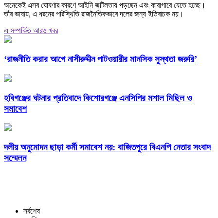
অনেকেই এসব ঘোষণার কারণে আইনি জটিলতায় পড়ছেন এবং কারাগারে যেতে হচ্ছে।
তাঁর ভাষায়, এ ধরনের পরিস্থিতি রাজনৈতিকভাবে দলের জন্য ইতিবাচক নয়।
এ সম্পর্কিত আরও খবর
‘রাজনীতি করার আগে নাসীরুদ্দীন পাটওয়ারীর মানসিক সুস্থতা জরুরি’
হবিগঞ্জের ঘটনার প্রতিবাদে কিশোরগঞ্জে এনসিপির মশাল মিছিল ও
সমাবেশ
দলীয় অনুমোদন ছাড়া কর্মী সমাবেশ নয়: বাজিতপুরে বিএনপি নেতার সংবাদ
সম্মেলন
সর্বশেষ