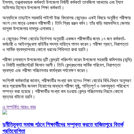
ইসলাম, তত্ত্বাবধায়ক কর্মকর্তা উপজেলা নির্বাহী কর্মকর্তা তানজিলা আখতার এবং ট্যাগ
অফিসার হিসেবে উপজেলা শিক্ষা কর্মকর্তা।
অন্যদিকে তাড়াইল সরকারি পাইলট উচ্চ বিদ্যালয় কেন্দ্রেও একই বিষয়ে অনুষ্ঠিত পরীক্ষায়
অংশ নেন মাত্র একজন পরীক্ষার্থী। তিনি প্রিয় রঞ্জন বর্মন। তাঁর বাড়ি ময়মনসিংহ জেলার
ভালুকা উপজেলার দামসুর এলাকায়।
এ কেন্দ্রেও শিক্ষা বোর্ডের নির্দেশনা অনুযায়ী একজন পরীক্ষার্থীর জন্য ১৭ জন কর্মকর্তা-
কর্মচারী ও আইনশৃঙ্খলা বাহিনীর সদস্য দায়িত্ব পালন করেন। পরীক্ষা গ্রহণ, নিরাপত্তা
ও সার্বিক ব্যবস্থাপনায় কোনো ধরনের শিথিলতা রাখা হয়নি।
পরীক্ষা চলাকালে উপজেলার দুটি কেন্দ্রই পরিদর্শন করেন উপজেলা সহকারী কমিশনার (ভূমি)
ও নির্বাহী ম্যাজিস্ট্রেট জিসান আলী। তিনি কেন্দ্রগুলোর সার্বিক পরিবেশ, নিরাপত্তা
ব্যবস্থা এবং পরীক্ষা পরিচালনার কার্যক্রম পর্যবেক্ষণ করেন।
সংশ্লিষ্ট কর্মকর্তারা জানান, পরীক্ষার্থীর সংখ্যা কম হলেও শিক্ষা বোর্ডের বিধি-বিধান অনুসরণ
করে প্রয়োজনীয় জনবল নিয়োগের মাধ্যমে পরীক্ষা সুষ্ঠু, শান্তিপূর্ণ ও নকলমুক্ত পরিবেশে
সম্পন্ন করা হয়েছে। পরীক্ষার্থীর সংখ্যা কম হওয়ায় কেন্দ্র পরিচালনার নিয়মে কোনো
ব্যত্যয় ঘটানো হয়নি।
এ সম্পর্কিত আরও খবর
দুর্নীতিমুক্ত সমাজ গঠনে শিক্ষার্থীদের সম্পৃক্ত করতে বাজিতপুরে বিতর্ক
প্রতিযোগিতা