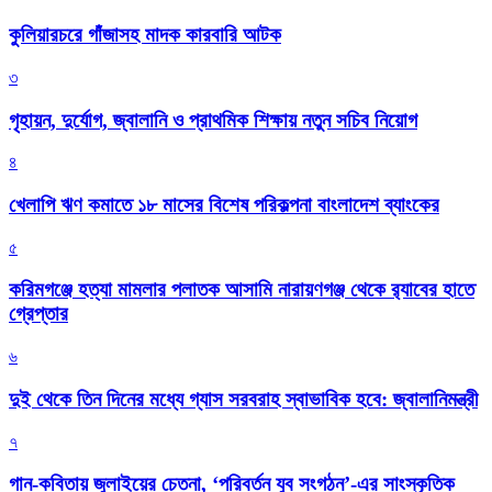
কুলিয়ারচরে গাঁজাসহ মাদক কারবারি আটক
৩
গৃহায়ন, দুর্যোগ, জ্বালানি ও প্রাথমিক শিক্ষায় নতুন সচিব নিয়োগ
৪
খেলাপি ঋণ কমাতে ১৮ মাসের বিশেষ পরিকল্পনা বাংলাদেশ ব্যাংকের
৫
করিমগঞ্জে হত্যা মামলার পলাতক আসামি নারায়ণগঞ্জ থেকে র‌্যাবের হাতে
গ্রেপ্তার
৬
দুই থেকে তিন দিনের মধ্যে গ্যাস সরবরাহ স্বাভাবিক হবে: জ্বালানিমন্ত্রী
৭
গান-কবিতায় জুলাইয়ের চেতনা, ‘পরিবর্তন যুব সংগঠন’-এর সাংস্কৃতিক