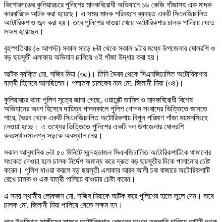
কিশোরগঞ্জের কুলিয়ারচরে পুলিশের মাদকবিরোধী অভিযানে ১৬ কেজি গাঁজাসহ এক মাদক
কারবারিকে আটক করা হয়েছে। এ সময় মাদক পরিবহনে ব্যবহৃত একটি সিএনজিচালিত
অটোরিকশাও জব্দ করা হয়। তবে পুলিশের ধাওয়া খেয়ে অটোরিকশার চালক পালিয়ে যেতে
সক্ষম হয়েছেন।
বৃহস্পতিবার (৬ আগস্ট) সকাল সাড়ে ৮টা থেকে সকাল ৯টার মধ্যে উপজেলার ষোলরশি ও
বড় ছয়সূতী এলাকায় অভিযান চালিয়ে ওই গাঁজা উদ্ধার করা হয়।
আটক ব্যক্তি মো. সজিব মিয়া (৩৫)। তিনি ভৈরব থেকে সিএনজিচালিত অটোরিকশায়
যাত্রী হিসেবে আসছিলেন। পলাতক চালকের নাম মো. জিলানী মিয়া (৩৪)।
কুলিয়ারচর থানা পুলিশ সূত্রে জানা গেছে, ওয়ারেন্ট তামিল ও মাদকবিরোধী বিশেষ
অভিযানের অংশ হিসেবে দায়িত্ব পালনকালে পুলিশ গোপন সংবাদের ভিত্তিতে জানতে
পারে, ভৈরব থেকে একটি সিএনজিচালিত অটোরিকশায় বিপুল পরিমাণ গাঁজা ময়মনসিংহে
নেওয়া হচ্ছে। এ তথ্যের ভিত্তিতে পুলিশের একটি দল উপজেলার ষোলরশি
কবরস্থানসংলগ্ন সড়কে অবস্থান নেয়।
সকাল আনুমানিক ৮টা ৫০ মিনিটে সন্দেহভাজন সিএনজিচালিত অটোরিকশাটিকে থামানোর
সংকেত দেওয়া হলে চালক নির্দেশ অমান্য করে দ্রুত বড় ছয়সূতীর দিকে পালানোর চেষ্টা
করেন। পুলিশ ধাওয়া করলে বড় ছয়সূতী এলাকার আরব আলী চক বাজারে অটোরিকশাটি
রেখে চালক ও এক যাত্রী পালিয়ে যাওয়ার চেষ্টা করেন।
এ সময় স্থানীয় লোকজন মো. সজিব মিয়াকে আটক করে পুলিশের হাতে তুলে দেন। তবে
চালক মো. জিলানী মিয়া পালিয়ে যেতে সক্ষম হন।
পরে উপস্থিত সাক্ষীদের সামনে অটোরিকশার পেছনের অংশে তল্লাশি চালিয়ে আটটি পৃথক