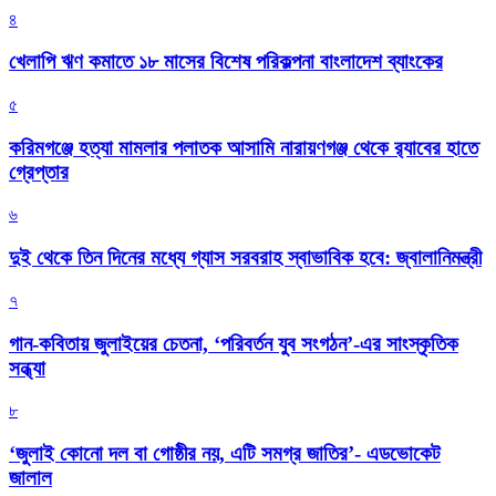
৪
খেলাপি ঋণ কমাতে ১৮ মাসের বিশেষ পরিকল্পনা বাংলাদেশ ব্যাংকের
৫
করিমগঞ্জে হত্যা মামলার পলাতক আসামি নারায়ণগঞ্জ থেকে র‌্যাবের হাতে
গ্রেপ্তার
৬
দুই থেকে তিন দিনের মধ্যে গ্যাস সরবরাহ স্বাভাবিক হবে: জ্বালানিমন্ত্রী
৭
গান-কবিতায় জুলাইয়ের চেতনা, ‘পরিবর্তন যুব সংগঠন’-এর সাংস্কৃতিক
সন্ধ্যা
৮
‘জুলাই কোনো দল বা গোষ্ঠীর নয়, এটি সমগ্র জাতির’- এডভোকেট
জালাল