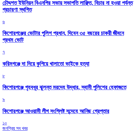
চৌদ্দশত ইউনিয়ন বিএনপির সভায় সভাপতি লাঞ্ছিত, বিচার না হওয়া পর্যন্ত
প্রচারণা স্থগিত
৬
কিশোরগঞ্জের ভোটার পুলিশ প্রধান, দিবেন ৩৫ বছরের চাকরী জীবনে
প্রথম ভোট
৭
করিমগঞ্জে দা দিয়ে কুপিয়ে খালাতো ভাইকে হত্যা
৮
কিশোরগঞ্জে গৃহবধূর ঝুলন্ত মরদেহ উদ্ধার, স্বামী পুলিশের হেফাজতে
৯
কিশোরগঞ্জে আওয়ামী লীগ সংশ্লিষ্ট সন্দেহে আনিছ গ্রেপ্তার
১০
জনপ্রিয় সব খবর