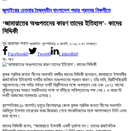
জুলাইয়ের চেতনায় বৈষম্যহীন বাংলাদেশ গড়ার প্রত্যয় নিকলীতে
‘জামায়াতের অধঃপতনের কারণ তাদের ইতিহাস’- কাদের
সিদ্দিকী
নূর আহাম্মদ পলাশ
প্রকাশিত: বৃহস্পতিবার, ৬ আগস্ট, ২০২৬, ৮:৪৭ অপরাহ্ণ
Facebook
0
Tweet
0
LinkedIn
0
অ-
অ+
কৃষক শ্রমিক জনতা লীগের সভাপতি বঙ্গবীর কাদের সিদ্দিকী বলেছেন, জামায়াতে ইসলামীর
রাজনৈতিক ইতিহাসই দলটির বর্তমান অধঃপতনের প্রধান কারণ। তাঁর দাবি, ব্রিটিশবিরোধী
আন্দোলনের শেষ পর্যায় পর্যন্ত দলটি ব্রিটিশদের পক্ষে অবস্থান নেয় এবং ১৯৭১ সালের
মুক্তিযুদ্ধের সময়ও স্বাধীনতার পক্ষে না দাঁড়িয়ে পাকিস্তানের পক্ষ নেয়। এ কারণেই
দলটি আজকের অবস্থায় এসেছে।
বৃহস্পতিবার (৬ আগস্ট) দুপুরে কিশোরগঞ্জ জেলা কৃষক শ্রমিক জনতা লীগের সভাপতি
আমিনুল ইসলাম তারেকের কবর জিয়ারত শেষে সাংবাদিকদের সঙ্গে আলাপকালে তিনি এসব
কথা বলেন।
কাদের সিদ্দিকী বলেন, “জামায়াতে ইসলামী একটি দুর্ভাগা দল। তাদের রাজনৈতিক