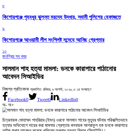
৮
কিশোরগঞ্জে গৃহবধূর ঝুলন্ত মরদেহ উদ্ধার, স্বামী পুলিশের হেফাজতে
৯
কিশোরগঞ্জে আওয়ামী লীগ সংশ্লিষ্ট সন্দেহে আনিছ গ্রেপ্তার
১০
জনপ্রিয় সব খবর
সালমান শাহ হত্যা মামলা: ডনকে কারাগারে পাঠানোর
আবেদন সিআইডির
নিজস্ব প্রতিবেদক
প্রকাশিত: রবিবার, ৯ আগস্ট, ২০২৬, ৫:২৪ অপরাহ্ণ
Facebook
0
Tweet
0
LinkedIn
0
অ-
অ+
চিত্রনায়ক মোহাম্মদ শাহরিয়ার (ইমন) ওরফে সালমান শাহের মৃত্যুর ঘটনায় পরিকল্পিতভাবে
হত্যার অভিযোগে দায়ের করা মামলায় গ্রেপ্তার খলনায়ক আশরাফুল হক ডনকে কারাগারে
আটক রাখার আবেদন করেছে পুলিশের অপরাধ তদন্ত বিভাগ (সিআইডি)।