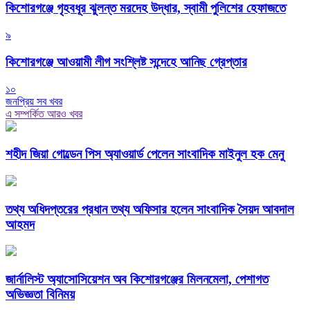
কিশোরগঞ্জে গৃহবধূর ঝুলন্ত মরদেহ উদ্ধার, স্বামী পুলিশের হেফাজতে
৯
কিশোরগঞ্জে আওয়ামী লীগ সংশ্লিষ্ট সন্দেহে আনিছ গ্রেপ্তার
১০
জনপ্রিয় সব খবর
এ সম্পর্কিত আরও খবর
শহীদ জিয়া গোল্ডেন পিস অ্যাওয়ার্ড পেলেন সাংবাদিক মাইনুল হক মেনু
তথ্য অধিদপ্তরের প্রধান তথ্য অফিসার হলেন সাংবাদিক সৈয়দ আবদাল
আহমদ
জার্নালিস্ট অ্যাসোসিয়েশন অব কিশোরগঞ্জের মিলনমেলা, পেশাগত
অভিজ্ঞতা বিনিময়