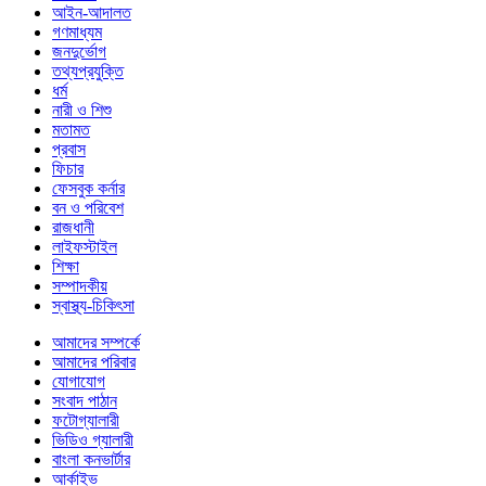
আইন-আদালত
গণমাধ্যম
জনদুর্ভোগ
তথ্যপ্রযুক্তি
ধর্ম
নারী ও শিশু
মতামত
প্রবাস
ফিচার
ফেসবুক কর্নার
বন ও পরিবেশ
রাজধানী
লাইফস্টাইল
শিক্ষা
সম্পাদকীয়
স্বাস্থ্য-চিকিৎসা
আমাদের সম্পর্কে
আমাদের পরিবার
যোগাযোগ
সংবাদ পাঠান
ফটোগ্যালারী
ভিডিও গ্যালারী
বাংলা কনভার্টার
আর্কাইভ