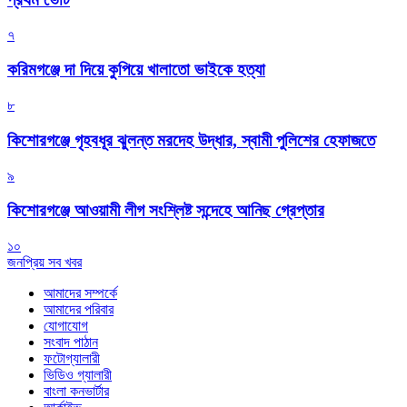
৭
করিমগঞ্জে দা দিয়ে কুপিয়ে খালাতো ভাইকে হত্যা
৮
কিশোরগঞ্জে গৃহবধূর ঝুলন্ত মরদেহ উদ্ধার, স্বামী পুলিশের হেফাজতে
৯
কিশোরগঞ্জে আওয়ামী লীগ সংশ্লিষ্ট সন্দেহে আনিছ গ্রেপ্তার
১০
জনপ্রিয় সব খবর
আমাদের সম্পর্কে
আমাদের পরিবার
যোগাযোগ
সংবাদ পাঠান
ফটোগ্যালারী
ভিডিও গ্যালারী
বাংলা কনভার্টার