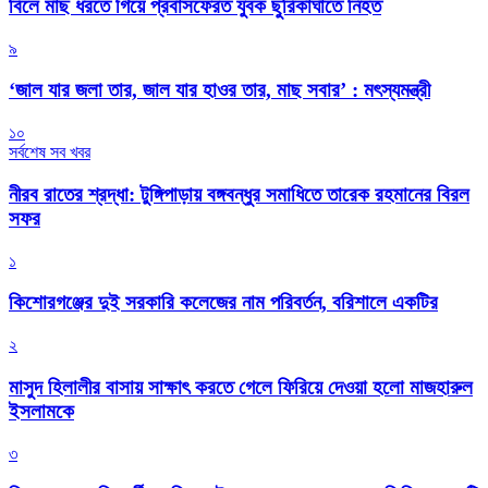
বিলে মাছ ধরতে গিয়ে প্রবাসফেরত যুবক ছুরিকাঘাতে নিহত
৯
‘জাল যার জলা তার, জাল যার হাওর তার, মাছ সবার’ : মৎস্যমন্ত্রী
১০
সর্বশেষ সব খবর
নীরব রাতের শ্রদ্ধা: টুঙ্গিপাড়ায় বঙ্গবন্ধুর সমাধিতে তারেক রহমানের বিরল
সফর
১
কিশোরগঞ্জের দুই সরকারি কলেজের নাম পরিবর্তন, বরিশালে একটির
২
মাসুদ হিলালীর বাসায় সাক্ষাৎ করতে গেলে ফিরিয়ে দেওয়া হলো মাজহারুল
ইসলামকে
৩