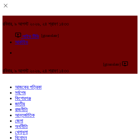
রবিবার, ৯ আগস্ট ২০২৬, ২৪ শ্রাবণ ১৪৩৩
[gtranslate]
লাইভ টিভি
আর্কাইভ
[gtranslate]
রবিবার, ৯ আগস্ট ২০২৬, ২৪ শ্রাবণ ১৪৩৩
আজকের পত্রিকা
সর্বশেষ
কিশোরগঞ্জ
জাতীয়
রাজনীতি
আন্তর্জাতিক
জেলা
অর্থনীতি
খেলাধুলা
বিনোদন