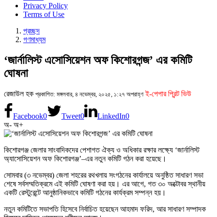
Privacy Policy
Terms of Use
প্রচ্ছদ
গণমাধ্যম
‘জার্নালিস্ট এসোসিয়েশন অফ কিশোরগন্জ’ এর কমিটি
ঘোষনা
রেজাউল হক
ই-পেপার প্রিন্ট ভিউ
প্রকাশিত: মঙ্গলবার, ৪ নভেম্বর, ২০২৫, ১:২৭ অপরাহ্ণ
Facebook
0
Tweet
0
LinkedIn
0
অ-
অ+
কিশোরগঞ্জ জেলার সাংবাদিকদের পেশাগত ঐক্য ও অধিকার রক্ষার লক্ষ্যে ‘জার্নালিস্ট
অ্যাসোসিয়েশন অফ কিশোরগঞ্জ’–এর নতুন কমিটি গঠন করা হয়েছে।
সোমবার (৩ নভেম্বর) জেলা শহরের রথখলায় সংগঠনের কার্যালয়ে অনুষ্ঠিত সাধারণ সভা
শেষে সর্বসম্মতিক্রমে এই কমিটি ঘোষণা করা হয়। এর আগে, গত ৩০ অক্টোবর স্থানীয়
একটি রেস্টুরেন্টে আনুষ্ঠানিকভাবে কমিটি গঠনের কার্যক্রম সম্পন্ন হয়।
নতুন কমিটিতে সভাপতি হিসেবে নির্বাচিত হয়েছেন আহমাদ ফরিদ, আর সাধারণ সম্পাদক