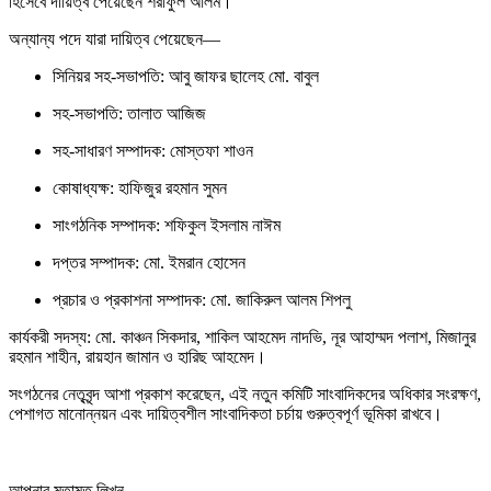
হিসেবে দায়িত্ব পেয়েছেন শরীফুল আলম।
অন্যান্য পদে যারা দায়িত্ব পেয়েছেন—
সিনিয়র সহ-সভাপতি: আবু জাফর ছালেহ মো. বাবুল
সহ-সভাপতি: তালাত আজিজ
সহ-সাধারণ সম্পাদক: মোস্তফা শাওন
কোষাধ্যক্ষ: হাফিজুর রহমান সুমন
সাংগঠনিক সম্পাদক: শফিকুল ইসলাম নাঈম
দপ্তর সম্পাদক: মো. ইমরান হোসেন
প্রচার ও প্রকাশনা সম্পাদক: মো. জাকিরুল আলম শিপলু
কার্যকরী সদস্য: মো. কাঞ্চন সিকদার, শাকিল আহমেদ নাদভি, নূর আহাম্মদ পলাশ, মিজানুর
রহমান শাহীন, রায়হান জামান ও হারিছ আহমেদ।
সংগঠনের নেতৃবৃন্দ আশা প্রকাশ করেছেন, এই নতুন কমিটি সাংবাদিকদের অধিকার সংরক্ষণ,
পেশাগত মানোন্নয়ন এবং দায়িত্বশীল সাংবাদিকতা চর্চায় গুরুত্বপূর্ণ ভূমিকা রাখবে।
আপনার মতামত লিখুন