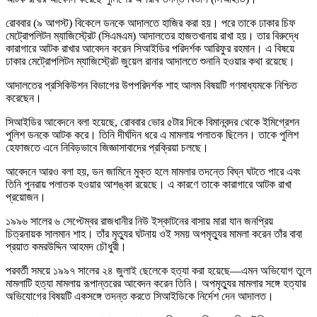
রোববার (৯ আগস্ট) বিকেলে ডনকে আদালতে হাজির করা হয়। পরে তাকে ঢাকার চিফ
মেট্রোপলিটন ম্যাজিস্ট্রেট (সিএমএম) আদালতের হাজতখানায় রাখা হয়। তার বিরুদ্ধে
কারাগারে আটক রাখার আবেদন করেন সিআইডির পরিদর্শক আরিফুর রহমান। এ বিষয়ে
ঢাকার মেট্রোপলিটন ম্যাজিস্ট্রেট জুয়েল রানার আদালতে শুনানি হওয়ার কথা রয়েছে।
আদালতের প্রসিকিউশন বিভাগের উপপরিদর্শক শাহ আলম বিষয়টি গণমাধ্যমকে নিশ্চিত
করেছেন।
সিআইডির আবেদনে বলা হয়েছে, রোববার ভোর ৫টার দিকে বিমানবন্দর থেকে ইমিগ্রেশন
পুলিশ ডনকে আটক করে। তিনি দীর্ঘদিন ধরে এ মামলায় পলাতক ছিলেন। তাকে পুলিশ
হেফাজতে এনে নিবিড়ভাবে জিজ্ঞাসাবাদের প্রক্রিয়া চলছে।
আবেদনে আরও বলা হয়, ডন জামিনে মুক্ত হলে মামলার তদন্তে বিঘ্ন ঘটতে পারে এবং
তিনি পুনরায় পলাতক হওয়ার আশঙ্কা রয়েছে। এ কারণে তাকে কারাগারে আটক রাখা
প্রয়োজন।
১৯৯৬ সালের ৬ সেপ্টেম্বর রাজধানীর নিউ ইস্কাটনের বাসায় মারা যান জনপ্রিয়
চিত্রনায়ক সালমান শাহ। তাঁর মৃত্যুর ঘটনায় ওই সময় অপমৃত্যুর মামলা করেন তাঁর বাবা
প্রয়াত কমরউদ্দিন আহমদ চৌধুরী।
পরবর্তী সময়ে ১৯৯৭ সালের ২৪ জুলাই ছেলেকে হত্যা করা হয়েছে—এমন অভিযোগ তুলে
মামলাটি হত্যা মামলায় রূপান্তরের আবেদন করেন তিনি। অপমৃত্যুর মামলার সঙ্গে হত্যার
অভিযোগের বিষয়টি একসঙ্গে তদন্ত করতে সিআইডিকে নির্দেশ দেন আদালত।