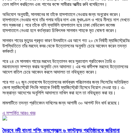
তেল মালিশ করছিলেন এবং পাশের কক্ষে সামীরার আত্মীয় রুবি বসেছিলেন।
অভিযোগ অনুযায়ী, সালমানের মা তাঁকে হাসপাতালে নেওয়ার জন্য অনুরোধ করেন।
হাসপাতালে নেওয়ার পথে তাঁর গলায় দড়ির দাগ এবং মুখমণ্ডল ও পায়ে নীলচে দাগ দেখতে
পান স্বজনরা। পরে তাঁকে হলি ফ্যামিলি হাসপাতাল হয়ে ঢাকা মেডিকেল কলেজ
হাসপাতালে নেওয়া হলে কর্তব্যরত চিকিৎসক সালমান শাহকে মৃত ঘোষণা করেন।
সালমান শাহের মৃত্যুর প্রকৃত কারণ উদঘাটনে এর আগে গত ২০ মে নির্বাহী ম্যাজিস্ট্রেটের
উপস্থিতিতে তাঁর মরদেহ কবর থেকে উত্তোলনের অনুমতি চেয়ে আবেদন করেন তদন্ত
কর্মকর্তা।
পরে ২৪ মে সালমান শাহের মরদেহ উত্তোলন করে সুরতহাল প্রতিবেদন তৈরি ও
ময়নাতদন্ত সম্পন্ন করার অনুমতি দেন আদালত। এর পর বাদীপক্ষ মরদেহ উত্তোলনের
আদেশ বাতিল চেয়ে আবেদন করলে আদালত তা নথিভুক্ত করেন।
পরে গত ২২ জুন দেহাবশেষ উত্তোলনের কার্যক্রম পরিচালনার জন্য সিলেটের অতিরিক্ত
জেলা ম্যাজিস্ট্রেট পিংকি সাহাকে নির্বাহী ম্যাজিস্ট্রেট হিসেবে নিয়োগ দেওয়া হয়। এ-
সংক্রান্ত আদেশের অনুলিপি আদালতে দাখিল করা হলে তা নথিভুক্ত করা হয়।
মামলাটিতে তদন্ত প্রতিবেদন দাখিলের জন্য আগামী ৩০ আগস্ট দিন ধার্য রয়েছে।
এ সম্পর্কিত আরও খবর
ভৈরবে নদী বাংলা শপিং কমপ্লেক্সে ৬ ফাস্টফুড প্রতিষ্ঠানকে জরিমানা