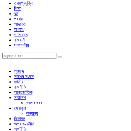
তথ্যপ্রযুক্তি
শিক্ষা
ধর্ম
প্রবাস
আদালত
অপরাধ
গণমাধ্যম
রাজধানী
সম্পাদকীয়
প্রচ্ছদ
সর্বশেষ সংবাদ
জাতীয়
রাজনীতি
আন্তর্জাতিক
সারাদেশ
জেলার খবর
খেলাধুলা
অন্যান্য
বিনোদন
অপরাধ-দুর্নীতি
অর্থনীতি