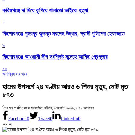
করিমগঞ্জে দা দিয়ে কুপিয়ে খালাতো ভাইকে হত্যা
৮
কিশোরগঞ্জে গৃহবধূর ঝুলন্ত মরদেহ উদ্ধার, স্বামী পুলিশের হেফাজতে
৯
কিশোরগঞ্জে আওয়ামী লীগ সংশ্লিষ্ট সন্দেহে আনিছ গ্রেপ্তার
১০
জনপ্রিয় সব খবর
হামের উপসর্গে ২৪ ঘণ্টায় আরও ৬ শিশুর মৃত্যু, মোট মৃত
৮৭৩
নিজস্ব প্রতিবেদক
প্রকাশিত: রবিবার, ৯ আগস্ট, ২০২৬, ৪:৫৪ অপরাহ্ণ
Facebook
0
Tweet
0
LinkedIn
0
অ-
অ+