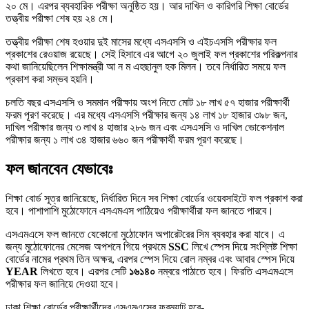
২০ মে। এরপর ব্যবহারিক পরীক্ষা অনুষ্ঠিত হয়। আর দাখিল ও কারিগরি শিক্ষা বোর্ডের
তত্ত্বীয় পরীক্ষা শেষ হয় ২৪ মে।
তত্ত্বীয় পরীক্ষা শেষ হওয়ার দুই মাসের মধ্যে এসএসসি ও এইচএসসি পরীক্ষার ফল
প্রকাশের রেওয়াজ রয়েছে। সেই হিসাবে এর আগে ২০ জুলাই ফল প্রকাশের পরিকল্পনার
কথা জানিয়েছিলেন শিক্ষামন্ত্রী আ ন ম এহছানুল হক মিলন। তবে নির্ধারিত সময়ে ফল
প্রকাশ করা সম্ভব হয়নি।
চলতি বছর এসএসসি ও সমমান পরীক্ষায় অংশ নিতে মোট ১৮ লাখ ৫৭ হাজার পরীক্ষার্থী
ফরম পূরণ করেছে। এর মধ্যে এসএসসি পরীক্ষার জন্য ১৪ লাখ ১৮ হাজার ৩৯৮ জন,
দাখিল পরীক্ষার জন্য ৩ লাখ ৪ হাজার ২৮৬ জন এবং এসএসসি ও দাখিল ভোকেশনাল
পরীক্ষার জন্য ১ লাখ ৩৪ হাজার ৬৬০ জন পরীক্ষার্থী ফরম পূরণ করেছে।
ফল জানবেন যেভাবেঃ
শিক্ষা বোর্ড সূত্র জানিয়েছে, নির্ধারিত দিনে সব শিক্ষা বোর্ডের ওয়েবসাইটে ফল প্রকাশ করা
হবে। পাশাপাশি মুঠোফোনে এসএমএস পাঠিয়েও পরীক্ষার্থীরা ফল জানতে পারবে।
এসএমএসে ফল জানতে যেকোনো মুঠোফোন অপারেটরের সিম ব্যবহার করা যাবে। এ
জন্য মুঠোফোনের মেসেজ অপশনে গিয়ে প্রথমে
SSC
লিখে স্পেস দিয়ে সংশ্লিষ্ট শিক্ষা
বোর্ডের নামের প্রথম তিন অক্ষর, এরপর স্পেস দিয়ে রোল নম্বর এবং আবার স্পেস দিয়ে
YEAR
লিখতে হবে। এরপর সেটি
১৬১৪০
নম্বরে পাঠাতে হবে। ফিরতি এসএমএসে
পরীক্ষার ফল জানিয়ে দেওয়া হবে।
ঢাকা শিক্ষা বোর্ডের পরীক্ষার্থীদের এসএমএসের ফরম্যাট হবে-