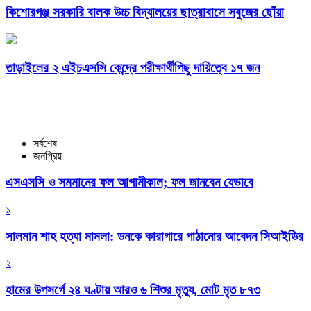
কিশোরগঞ্জ সরকারি বালক উচ্চ বিদ্যালয়ের ছাত্রাবাসে সবুজের ছোঁয়া
তাড়াইলের ২ এইচএসসি কেন্দ্রে পরীক্ষার্থীপিছু দায়িত্বে ১৭ জন
সর্বশেষ
জনপ্রিয়
এসএসসি ও সমমানের ফল আগামীকাল; ফল জানবেন যেভাবে
১
সালমান শাহ হত্যা মামলা: ডনকে কারাগারে পাঠানোর আবেদন সিআইডির
২
হামের উপসর্গে ২৪ ঘণ্টায় আরও ৬ শিশুর মৃত্যু, মোট মৃত ৮৭৩