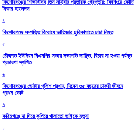
কিশোরগঞ্জের শিক্ষার্থীসহ তিন সাইবার প্রতারক গ্রেপ্তার: ফিশিংয়ে কোটি
টাকার হাতবদল
৪
কিশোরগঞ্জে সম্পত্তি বিরোধে ভাতিজার ছুরিকাঘাতে চাচা নিহত
৫
চৌদ্দশত ইউনিয়ন বিএনপির সভায় সভাপতি লাঞ্ছিত, বিচার না হওয়া পর্যন্ত
প্রচারণা স্থগিত
৬
কিশোরগঞ্জের ভোটার পুলিশ প্রধান, দিবেন ৩৫ বছরের চাকরী জীবনে
প্রথম ভোট
৭
করিমগঞ্জে দা দিয়ে কুপিয়ে খালাতো ভাইকে হত্যা
৮