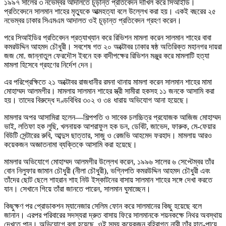
১৯৯৭ সালের ৩ নভেম্বর আদালতে চূড়ান্ত প্রতিবেদন দাখিল করে সিআইডি।
প্রতিবেদনে সালমান শাহের মৃত্যুকে আত্মহত্যা বলে উল্লেখ করা হয়। একই বছরের ২৫
নভেম্বর ঢাকার সিএমএম আদালত ওই চূড়ান্ত প্রতিবেদন গ্রহণ করেন।
পরে সিআইডির প্রতিবেদন প্রত্যাখ্যান করে রিভিশন মামলা করেন সালমান শাহের বাবা
কমরউদ্দিন আহমদ চৌধুরী। সবশেষ গত ২০ অক্টোবর ঢাকার ষষ্ঠ অতিরিক্ত মহানগর দায়রা
জজ মো. জান্নাতুল ফেরদৌস ইবনে হক বাদীপক্ষের রিভিশন মঞ্জুর করে মামলাটি হত্যা
মামলা হিসেবে গ্রহণের নির্দেশ দেন।
এর পরিপ্রেক্ষিতে ২১ অক্টোবর রাজধানীর রমনা থানায় মামলা করেন সালমান শাহের মামা
মোহাম্মদ আলমগীর। মামলায় সালমান শাহের স্ত্রী সামীরা হকসহ ১১ জনকে আসামি করা
হয়। তাদের বিরুদ্ধে দণ্ডবিধির ৩০২ ও ৩৪ ধারায় অভিযোগ আনা হয়েছে।
মামলার অপর আসামিরা হলেন—শিল্পপতি ও সাবেক চলচ্চিত্র প্রযোজক আজিজ মোহাম্মদ
ভাই, লতিফা হক লুছি, খলনায়ক আশরাফুল হক ডন, ডেবিট, জাভেদ, ফারুক, মে-ফেয়ার
বিউটি সেন্টারের রুবি, আব্দুস ছাত্তার, সাজু ও রেজভি আহমেদ ফরহাদ। মামলায় আরও
কয়েকজন অজ্ঞাতনামা ব্যক্তিকে আসামি করা হয়েছে।
মামলার অভিযোগে মোহাম্মদ আলমগীর উল্লেখ করেন, ১৯৯৬ সালের ৬ সেপ্টেম্বর তাঁর
বোন নিলুফার জামান চৌধুরী (নীলা চৌধুরী), ভগ্নিপতি কমরউদ্দিন আহমদ চৌধুরী এবং
তাঁদের ছোট ছেলে শাহরান শাহ নিউ ইস্কাটনের বাসায় সালমান শাহের সঙ্গে দেখা করতে
যান। সেখানে গিয়ে তাঁরা জানতে পারেন, সালমান ঘুমাচ্ছেন।
কিছুক্ষণ পর প্রোডাকশন ম্যানেজার সেলিম ফোন করে সালমানের কিছু হয়েছে বলে
জানান। এরপর পরিবারের সদস্যরা দ্রুত বাসায় ফিরে সালমানকে শয়নকক্ষে নিথর অবস্থায়
দেখতে পান। অভিযোগে বলা হয়েছে, ওই সময় কয়েকজন বহিরাগত নারী তাঁর হাত-পায়ে