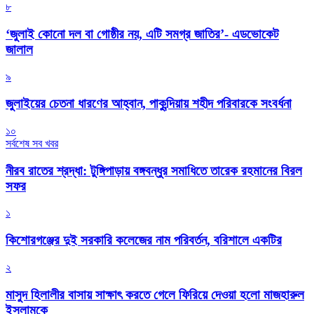
৮
‘জুলাই কোনো দল বা গোষ্ঠীর নয়, এটি সমগ্র জাতির’- এডভোকেট
জালাল
৯
জুলাইয়ের চেতনা ধারণের আহ্বান, পাকুন্দিয়ায় শহীদ পরিবারকে সংবর্ধনা
১০
সর্বশেষ সব খবর
নীরব রাতের শ্রদ্ধা: টুঙ্গিপাড়ায় বঙ্গবন্ধুর সমাধিতে তারেক রহমানের বিরল
সফর
১
কিশোরগঞ্জের দুই সরকারি কলেজের নাম পরিবর্তন, বরিশালে একটির
২
মাসুদ হিলালীর বাসায় সাক্ষাৎ করতে গেলে ফিরিয়ে দেওয়া হলো মাজহারুল
ইসলামকে