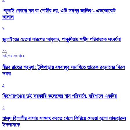
‘জুলাই কোনো দল বা গোষ্ঠীর নয়, এটি সমগ্র জাতির’- এডভোকেট
জালাল
৯
জুলাইয়ের চেতনা ধারণের আহ্বান, পাকুন্দিয়ায় শহীদ পরিবারকে সংবর্ধনা
১০
সর্বশেষ সব খবর
নীরব রাতের শ্রদ্ধা: টুঙ্গিপাড়ায় বঙ্গবন্ধুর সমাধিতে তারেক রহমানের বিরল
সফর
১
কিশোরগঞ্জের দুই সরকারি কলেজের নাম পরিবর্তন, বরিশালে একটির
২
মাসুদ হিলালীর বাসায় সাক্ষাৎ করতে গেলে ফিরিয়ে দেওয়া হলো মাজহারুল
ইসলামকে