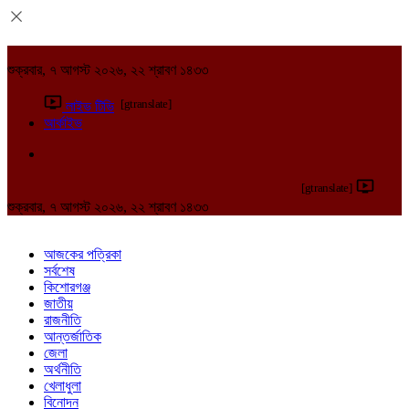
শুক্রবার, ৭ আগস্ট ২০২৬, ২২ শ্রাবণ ১৪৩৩
[gtranslate]
লাইভ টিভি
আর্কাইভ
[gtranslate]
শুক্রবার, ৭ আগস্ট ২০২৬, ২২ শ্রাবণ ১৪৩৩
আজকের পত্রিকা
সর্বশেষ
কিশোরগঞ্জ
জাতীয়
রাজনীতি
আন্তর্জাতিক
জেলা
অর্থনীতি
খেলাধুলা
বিনোদন