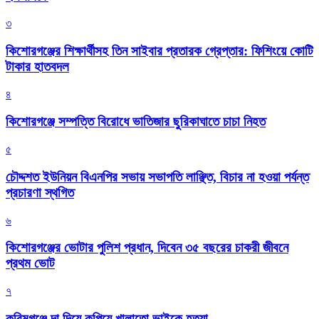
৩
কিশোরগঞ্জের শিক্ষার্থীসহ তিন সাইবার প্রতারক গ্রেপ্তার: ফিশিংয়ে কোটি
টাকার হাতবদল
৪
কিশোরগঞ্জে সম্পত্তি বিরোধে ভাতিজার ছুরিকাঘাতে চাচা নিহত
৫
চৌদ্দশত ইউনিয়ন বিএনপির সভায় সভাপতি লাঞ্ছিত, বিচার না হওয়া পর্যন্ত
প্রচারণা স্থগিত
৬
কিশোরগঞ্জের ভোটার পুলিশ প্রধান, দিবেন ৩৫ বছরের চাকরী জীবনে
প্রথম ভোট
৭
করিমগঞ্জে দা দিয়ে কুপিয়ে খালাতো ভাইকে হত্যা