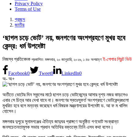
Privacy Policy
Terms of Use
প্রচ্ছদ
জাতীয়
‘ছাগল চড়ে ভোট’ নয়, জনগণের অংশগ্রহণে মুখর হবে
কেন্দ্র: ধর্ম উপদেষ্টা
নিজস্ব প্রতিবেদক
ই-পেপার প্রিন্ট ভিউ
প্রকাশিত: মঙ্গলবার, ২০ জানুয়ারি, ২০২৬, ১:৪৫ অপরাহ্ণ
Facebook
0
Tweet
0
LinkedIn
0
অ-
অ+
অতীতে ভোটের দিন স্কুলের মাঠে ছাগল চড়ে ভোটকেন্দ্রে আসার দৃশ্য নজর কাড়লেও
এবার সে চিত্র আর দেখা যাবে না। জনগণের স্বতঃস্ফূর্ত অংশগ্রহণে ভোটকেন্দ্রগুলো
মুখরিত হবে বলে মন্তব্য করেছেন ধর্ম বিষয়ক মন্ত্রণালয়ের উপদেষ্টা ড. আ ফ ম খালিদ
হোসেন।
মঙ্গলবার দুপুরে সুনামগঞ্জের ঐতিহ্য জাদুঘর প্রাঙ্গণে অনুষ্ঠিত গণভোট সংক্রান্ত
জনসচেতনতামূলক সভায় প্রধান অতিথির বক্তব্যে তিনি এসব কথা বলেন।