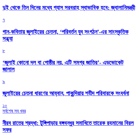
দুই থেকে তিন দিনের মধ্যে গ্যাস সরবরাহ স্বাভাবিক হবে: জ্বালানিমন্ত্রী
৭
গান-কবিতায় জুলাইয়ের চেতনা, ‘পরিবর্তন যুব সংগঠন’-এর সাংস্কৃতিক
সন্ধ্যা
৮
‘জুলাই কোনো দল বা গোষ্ঠীর নয়, এটি সমগ্র জাতির’- এডভোকেট
জালাল
৯
জুলাইয়ের চেতনা ধারণের আহ্বান, পাকুন্দিয়ায় শহীদ পরিবারকে সংবর্ধনা
১০
সর্বশেষ সব খবর
নীরব রাতের শ্রদ্ধা: টুঙ্গিপাড়ায় বঙ্গবন্ধুর সমাধিতে তারেক রহমানের বিরল
সফর