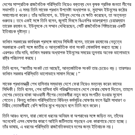
দেশের সাম্প্রতিক রাজনৈতিক পরিস্থিতি নিয়েও বক্তব্য দেন কৃষক শ্রমিক জনতা লীগের
সভাপতি। এ সময় তিনি সাবেক প্রধান উপদেষ্টা অধ্যাপক ড. মুহাম্মদ ইউনূসের কঠোর
সমালোচনা করেন। তাঁর অভিযোগ, ড. ইউনূস দেশের যে ক্ষতি করেছেন, তা অত্যন্ত
গুরুতর। তবে একই সঙ্গে তিনি বলেন, জুলাই দিবসে বিএনপির ভারপ্রাপ্ত চেয়ারম্যান
তারেক রহমান ড. ইউনূসকে যে সম্মান দেখিয়েছেন, সেটি রাজনৈতিক শিষ্টাচারের একটি
ইতিবাচক দৃষ্টান্ত।
বর্তমান সরকারের কার্যক্রম প্রসঙ্গে কাদের সিদ্দিকী বলেন, তারেক রহমানের নেতৃত্বে
সরকারকে একই সঙ্গে জাতীয় ও আন্তর্জাতিক নানা সংকট মোকাবিলা করতে হচ্ছে।
এরপরও তাঁর দাবি, বর্তমান সরকার অধ্যাপক ইউনূসের সময়ের তুলনায় অনেক ভালোভাবে
রাষ্ট্র পরিচালনা করছে।
তিনি বলেন, “জাতীয় সংকট তো আছেই, আন্তর্জাতিক সংকট তার চেয়েও বড়। তারপরও
বর্তমান সরকার পরিস্থিতি ভালোভাবে সামাল দিচ্ছে।”
সাবেক প্রধানমন্ত্রী শেখ হাসিনার সম্ভাব্য দেশে ফেরা নিয়েও মন্তব্য করেন কাদের
সিদ্দিকী। তিনি বলেন, শেখ হাসিনা যদি পরিকল্পিতভাবে দেশে ফেরার ঘোষণা দিতেন, তাহলে
দেশের ভেতরে থাকা আওয়ামী লীগের নেতাকর্মীরা নতুন করে সংগঠিত হওয়ার সুযোগ
পেতেন। কিন্তু বর্তমান পরিস্থিতিতে বিভিন্ন কর্মসূচির ঘোষণার ফলে উল্টো সাধারণ ও
নিরীহ নেতাকর্মীরাই বেশি ক্ষতির মুখে পড়ছেন বলে তিনি মনে করেন।
তিনি আরও বলেন, যারা কোনো ধরনের অনিয়ম বা অপরাধের সঙ্গে জড়িত নন, তাঁদের
অনেকেই এসব ঘোষণার কারণে আইনি জটিলতায় পড়ছেন এবং কারাগারে যেতে হচ্ছে।
তাঁর ভাষায়, এ ধরনের পরিস্থিতি রাজনৈতিকভাবে দলের জন্য ইতিবাচক নয়।