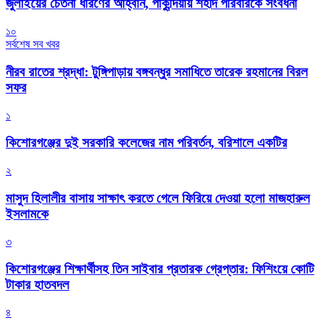
জুলাইয়ের চেতনা ধারণের আহ্বান, পাকুন্দিয়ায় শহীদ পরিবারকে সংবর্ধনা
১০
সর্বশেষ সব খবর
নীরব রাতের শ্রদ্ধা: টুঙ্গিপাড়ায় বঙ্গবন্ধুর সমাধিতে তারেক রহমানের বিরল
সফর
১
কিশোরগঞ্জের দুই সরকারি কলেজের নাম পরিবর্তন, বরিশালে একটির
২
মাসুদ হিলালীর বাসায় সাক্ষাৎ করতে গেলে ফিরিয়ে দেওয়া হলো মাজহারুল
ইসলামকে
৩
কিশোরগঞ্জের শিক্ষার্থীসহ তিন সাইবার প্রতারক গ্রেপ্তার: ফিশিংয়ে কোটি
টাকার হাতবদল
৪