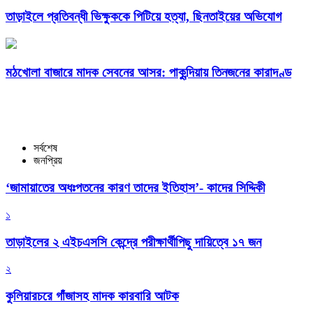
তাড়াইলে প্রতিবন্ধী ভিক্ষুককে পিটিয়ে হত্যা, ছিনতাইয়ের অভিযোগ
মঠখোলা বাজারে মাদক সেবনের আসর: পাকুন্দিয়ায় তিনজনের কারাদণ্ড
সর্বশেষ
জনপ্রিয়
‘জামায়াতের অধঃপতনের কারণ তাদের ইতিহাস’- কাদের সিদ্দিকী
১
তাড়াইলের ২ এইচএসসি কেন্দ্রে পরীক্ষার্থীপিছু দায়িত্বে ১৭ জন
২
কুলিয়ারচরে গাঁজাসহ মাদক কারবারি আটক