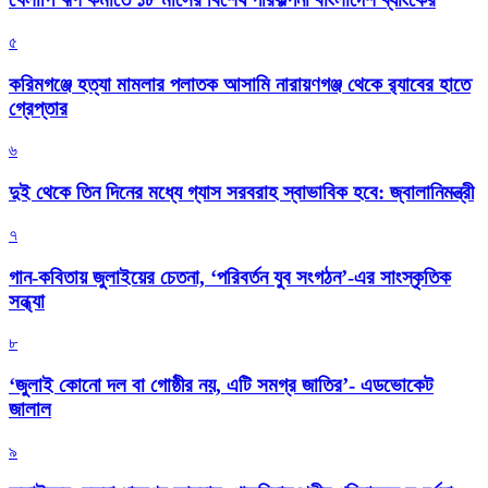
৫
করিমগঞ্জে হত্যা মামলার পলাতক আসামি নারায়ণগঞ্জ থেকে র‌্যাবের হাতে
গ্রেপ্তার
৬
দুই থেকে তিন দিনের মধ্যে গ্যাস সরবরাহ স্বাভাবিক হবে: জ্বালানিমন্ত্রী
৭
গান-কবিতায় জুলাইয়ের চেতনা, ‘পরিবর্তন যুব সংগঠন’-এর সাংস্কৃতিক
সন্ধ্যা
৮
‘জুলাই কোনো দল বা গোষ্ঠীর নয়, এটি সমগ্র জাতির’- এডভোকেট
জালাল
৯