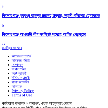
৮
কিশোরগঞ্জে গৃহবধূর ঝুলন্ত মরদেহ উদ্ধার, স্বামী পুলিশের হেফাজতে
৯
কিশোরগঞ্জে আওয়ামী লীগ সংশ্লিষ্ট সন্দেহে আনিছ গ্রেপ্তার
১০
জনপ্রিয় সব খবর
আমাদের সম্পর্কে
আমাদের পরিবার
যোগাযোগ
সংবাদ পাঠান
ফটোগ্যালারী
ভিডিও গ্যালারী
বাংলা কনভার্টার
আর্কাইভ
Privacy Policy
Terms of Use
প্রতিষ্ঠাতা সম্পাদক ও প্রকাশক: খালেদ সাইফুল্লাহ সোহেল
প্রকাশক কর্তৃক রুমা প্রিন্টিং প্রেস, গৌরঙ্গাবাজার কিশোরগঞ্জ থেকে মুদ্রিত।