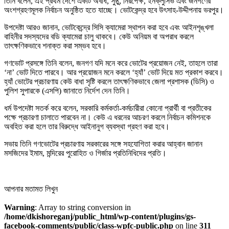
তিনি বলেন, এই প্রথম দেশে একটি অবাধ, সুষ্ঠু, নিরপেক্ষ, ইনক্লুসিভ এবং জনগণের
অংশগ্রহণমূলক নির্বাচন অনুষ্ঠিত হতে যাচ্ছে। ভোটকেন্দ্র হবে উৎসাহ-উদ্দীপনায় ভরপুর।
উপদেষ্টা আরও জানান, ভোটকেন্দ্রে সিসি ক্যামেরা স্থাপন করা হবে এবং আইনশৃঙ্খলা
বাহিনীর সদস্যদের বডি ক্যামেরা চালু থাকবে। কেউ অনিয়ম বা অপরাধ করলে
তাৎক্ষণিকভাবে শনাক্ত করা সম্ভব হবে।
গণভোট প্রসঙ্গে তিনি বলেন, জনগণ যদি মনে করে ভোটের প্রয়োজন নেই, তাহলে তারা
‘না’ ভোট দিতে পারবে। আর প্রয়োজন মনে করলে ‘হ্যাঁ’ ভোট দিয়ে মত প্রকাশ করবে।
হ্যাঁ ভোটের প্রচারণায় কেউ বাধা সৃষ্টি করলে তাৎক্ষণিকভাবে জেলা প্রশাসক (ডিসি) ও
পুলিশ সুপারকে (এসপি) জানাতে নির্দেশ দেন তিনি।
ধর্ম উপদেষ্টা সতর্ক করে বলেন, সরকারি কর্মকর্তা-কর্মচারীরা কোনো প্রার্থী বা প্রতীকের
পক্ষে প্রচারণা চালাতে পারবেন না। কেউ এ ধরনের আচরণ করলে নির্বাচন কমিশনকে
অবহিত করা হলে তার বিরুদ্ধে আইনানুগ ব্যবস্থা গ্রহণ করা হবে।
সভায় তিনি গণভোটের প্রচারণায় সরকারের সঙ্গে সহযোগিতা করার আহ্বান জানান
মসজিদের ইমাম, মন্দিরের পুরোহিত ও গির্জার প্রতিনিধিদের প্রতি।
আপনার মতামত লিখুন
Warning
: Array to string conversion in
/home/dkishoreganj/public_html/wp-content/plugins/gs-
facebook-comments/public/class-wpfc-public.php
on line
311