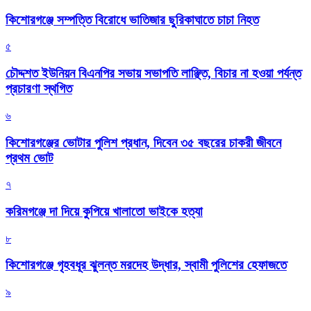
কিশোরগঞ্জে সম্পত্তি বিরোধে ভাতিজার ছুরিকাঘাতে চাচা নিহত
৫
চৌদ্দশত ইউনিয়ন বিএনপির সভায় সভাপতি লাঞ্ছিত, বিচার না হওয়া পর্যন্ত
প্রচারণা স্থগিত
৬
কিশোরগঞ্জের ভোটার পুলিশ প্রধান, দিবেন ৩৫ বছরের চাকরী জীবনে
প্রথম ভোট
৭
করিমগঞ্জে দা দিয়ে কুপিয়ে খালাতো ভাইকে হত্যা
৮
কিশোরগঞ্জে গৃহবধূর ঝুলন্ত মরদেহ উদ্ধার, স্বামী পুলিশের হেফাজতে
৯