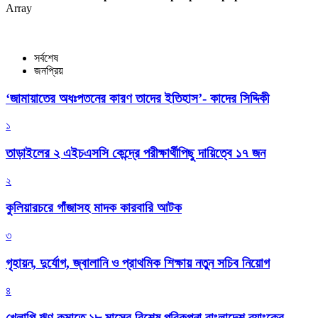
Array
সর্বশেষ
জনপ্রিয়
‘জামায়াতের অধঃপতনের কারণ তাদের ইতিহাস’- কাদের সিদ্দিকী
১
তাড়াইলের ২ এইচএসসি কেন্দ্রে পরীক্ষার্থীপিছু দায়িত্বে ১৭ জন
২
কুলিয়ারচরে গাঁজাসহ মাদক কারবারি আটক
৩
গৃহায়ন, দুর্যোগ, জ্বালানি ও প্রাথমিক শিক্ষায় নতুন সচিব নিয়োগ
৪
খেলাপি ঋণ কমাতে ১৮ মাসের বিশেষ পরিকল্পনা বাংলাদেশ ব্যাংকের