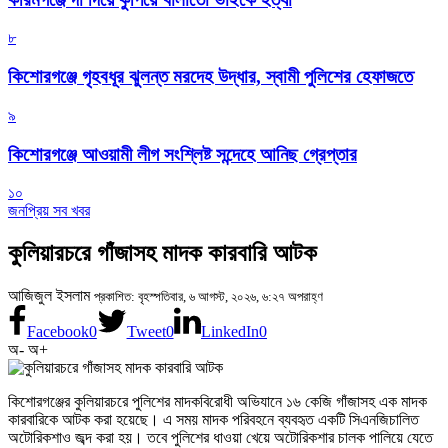
৮
কিশোরগঞ্জে গৃহবধূর ঝুলন্ত মরদেহ উদ্ধার, স্বামী পুলিশের হেফাজতে
৯
কিশোরগঞ্জে আওয়ামী লীগ সংশ্লিষ্ট সন্দেহে আনিছ গ্রেপ্তার
১০
জনপ্রিয় সব খবর
কুলিয়ারচরে গাঁজাসহ মাদক কারবারি আটক
আজিজুল ইসলাম
প্রকাশিত: বৃহস্পতিবার, ৬ আগস্ট, ২০২৬, ৬:২৭ অপরাহ্ণ
Facebook
0
Tweet
0
LinkedIn
0
অ-
অ+
কিশোরগঞ্জের কুলিয়ারচরে পুলিশের মাদকবিরোধী অভিযানে ১৬ কেজি গাঁজাসহ এক মাদক
কারবারিকে আটক করা হয়েছে। এ সময় মাদক পরিবহনে ব্যবহৃত একটি সিএনজিচালিত
অটোরিকশাও জব্দ করা হয়। তবে পুলিশের ধাওয়া খেয়ে অটোরিকশার চালক পালিয়ে যেতে