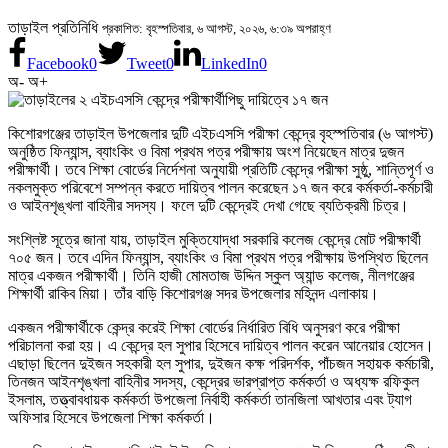
তাড়াইল প্রতিনিধি
প্রকাশিত: বৃহস্পতিবার, ৬ আগস্ট, ২০২৬, ৬:৩৯ অপরাহ্ণ
Facebook
0
Tweet
0
LinkedIn
0
অ-
অ+
কিশোরগঞ্জের তাড়াইল উপজেলার দুটি এইচএসসি পরীক্ষা কেন্দ্রে বৃহস্পতিবার (৬ আগস্ট)
অনুষ্ঠিত ফিন্যান্স, ব্যাংকিং ও বিমা প্রথম পত্র পরীক্ষায় অংশ নিয়েছেন মাত্র দুজন
পরীক্ষার্থী। তবে শিক্ষা বোর্ডের নির্দেশনা অনুযায়ী প্রতিটি কেন্দ্রে পরীক্ষা সুষ্ঠু, শান্তিপূর্ণ ও
নকলমুক্ত পরিবেশে সম্পন্ন করতে দায়িত্ব পালন করেছেন ১৭ জন করে কর্মকর্তা-কর্মচারী
ও আইনশৃঙ্খলা বাহিনীর সদস্য। ফলে দুটি কেন্দ্রেই দেখা গেছে ব্যতিক্রমী চিত্র।
সংশ্লিষ্ট সূত্রে জানা যায়, তাড়াইল মুক্তিযোদ্ধা সরকারি কলেজ কেন্দ্রে মোট পরীক্ষার্থী
৭০৫ জন। তবে এদিন ফিন্যান্স, ব্যাংকিং ও বিমা প্রথম পত্র পরীক্ষায় উপস্থিত ছিলেন
মাত্র একজন পরীক্ষার্থী। তিনি হাজী মোমতাজ উদ্দিন স্কুল অ্যান্ড কলেজ, নীলগঞ্জের
শিক্ষার্থী রাকিব মিয়া। তাঁর বাড়ি কিশোরগঞ্জ সদর উপজেলার মহিনন্দ এলাকায়।
একজন পরীক্ষার্থীকে কেন্দ্র করেই শিক্ষা বোর্ডের নির্ধারিত বিধি অনুসরণ করে পরীক্ষা
পরিচালনা করা হয়। এ কেন্দ্রে হল সুপার হিসেবে দায়িত্ব পালন করেন আনেয়ার হোসেন।
এছাড়া ছিলেন দুইজন সহকারী হল সুপার, দুইজন কক্ষ পরিদর্শক, পাঁচজন সহায়ক কর্মচারী,
তিনজন আইনশৃঙ্খলা বাহিনীর সদস্য, কেন্দ্রের ভারপ্রাপ্ত কর্মকর্তা ও অধ্যক্ষ রফিকুল
ইসলাম, তত্ত্বাবধায়ক কর্মকর্তা উপজেলা নির্বাহী কর্মকর্তা তানজিলা আখতার এবং ট্যাগ
অফিসার হিসেবে উপজেলা শিক্ষা কর্মকর্তা।