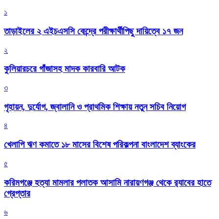
১
তাড়াইলের ২ এইচএসসি কেন্দ্রে পরীক্ষার্থীপিছু দায়িত্বে ১৭ জন
২
কুলিয়ারচরে গাঁজাসহ মাদক কারবারি আটক
৩
গৃহায়ন, দুর্যোগ, জ্বালানি ও প্রাথমিক শিক্ষায় নতুন সচিব নিয়োগ
৪
খেলাপি ঋণ কমাতে ১৮ মাসের বিশেষ পরিকল্পনা বাংলাদেশ ব্যাংকের
৫
করিমগঞ্জে হত্যা মামলার পলাতক আসামি নারায়ণগঞ্জ থেকে র‌্যাবের হাতে
গ্রেপ্তার
৬