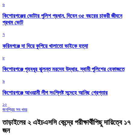
৬
কিশোরগঞ্জের ভোটার পুলিশ প্রধান, দিবেন ৩৫ বছরের চাকরী জীবনে
প্রথম ভোট
৭
করিমগঞ্জে দা দিয়ে কুপিয়ে খালাতো ভাইকে হত্যা
৮
কিশোরগঞ্জে গৃহবধূর ঝুলন্ত মরদেহ উদ্ধার, স্বামী পুলিশের হেফাজতে
৯
কিশোরগঞ্জে আওয়ামী লীগ সংশ্লিষ্ট সন্দেহে আনিছ গ্রেপ্তার
১০
জনপ্রিয় সব খবর
তাড়াইলের ২ এইচএসসি কেন্দ্রে পরীক্ষার্থীপিছু দায়িত্বে ১৭
জন