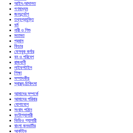
আইন-আদালত
গণমাধ্যম
জনদুর্ভোগ
তথ্যপ্রযুক্তি
ধর্ম
নারী ও শিশু
মতামত
প্রবাস
ফিচার
ফেসবুক কর্নার
বন ও পরিবেশ
রাজধানী
লাইফস্টাইল
শিক্ষা
সম্পাদকীয়
স্বাস্থ্য-চিকিৎসা
আমাদের সম্পর্কে
আমাদের পরিবার
যোগাযোগ
সংবাদ পাঠান
ফটোগ্যালারী
ভিডিও গ্যালারী
বাংলা কনভার্টার
আর্কাইভ