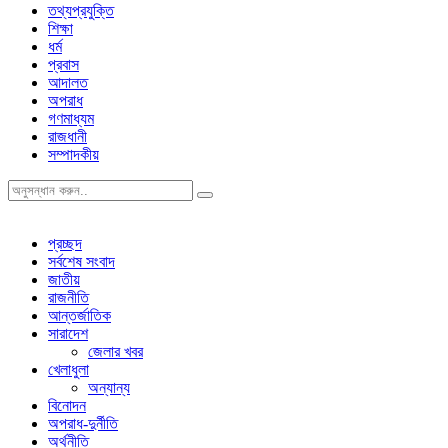
তথ্যপ্রযুক্তি
শিক্ষা
ধর্ম
প্রবাস
আদালত
অপরাধ
গণমাধ্যম
রাজধানী
সম্পাদকীয়
প্রচ্ছদ
সর্বশেষ সংবাদ
জাতীয়
রাজনীতি
আন্তর্জাতিক
সারাদেশ
জেলার খবর
খেলাধুলা
অন্যান্য
বিনোদন
অপরাধ-দুর্নীতি
অর্থনীতি