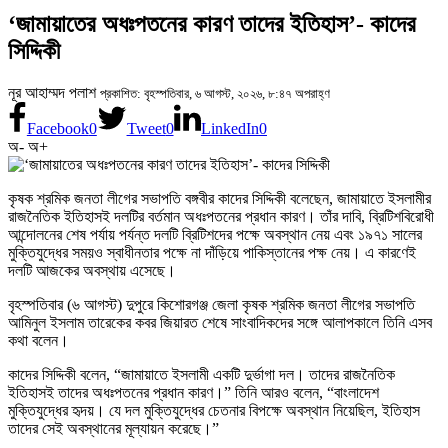
‘জামায়াতের অধঃপতনের কারণ তাদের ইতিহাস’- কাদের
সিদ্দিকী
নূর আহাম্মদ পলাশ
প্রকাশিত: বৃহস্পতিবার, ৬ আগস্ট, ২০২৬, ৮:৪৭ অপরাহ্ণ
Facebook
0
Tweet
0
LinkedIn
0
অ-
অ+
কৃষক শ্রমিক জনতা লীগের সভাপতি বঙ্গবীর কাদের সিদ্দিকী বলেছেন, জামায়াতে ইসলামীর
রাজনৈতিক ইতিহাসই দলটির বর্তমান অধঃপতনের প্রধান কারণ। তাঁর দাবি, ব্রিটিশবিরোধী
আন্দোলনের শেষ পর্যায় পর্যন্ত দলটি ব্রিটিশদের পক্ষে অবস্থান নেয় এবং ১৯৭১ সালের
মুক্তিযুদ্ধের সময়ও স্বাধীনতার পক্ষে না দাঁড়িয়ে পাকিস্তানের পক্ষ নেয়। এ কারণেই
দলটি আজকের অবস্থায় এসেছে।
বৃহস্পতিবার (৬ আগস্ট) দুপুরে কিশোরগঞ্জ জেলা কৃষক শ্রমিক জনতা লীগের সভাপতি
আমিনুল ইসলাম তারেকের কবর জিয়ারত শেষে সাংবাদিকদের সঙ্গে আলাপকালে তিনি এসব
কথা বলেন।
কাদের সিদ্দিকী বলেন, “জামায়াতে ইসলামী একটি দুর্ভাগা দল। তাদের রাজনৈতিক
ইতিহাসই তাদের অধঃপতনের প্রধান কারণ।” তিনি আরও বলেন, “বাংলাদেশ
মুক্তিযুদ্ধের হৃদয়। যে দল মুক্তিযুদ্ধের চেতনার বিপক্ষে অবস্থান নিয়েছিল, ইতিহাস
তাদের সেই অবস্থানের মূল্যায়ন করেছে।”