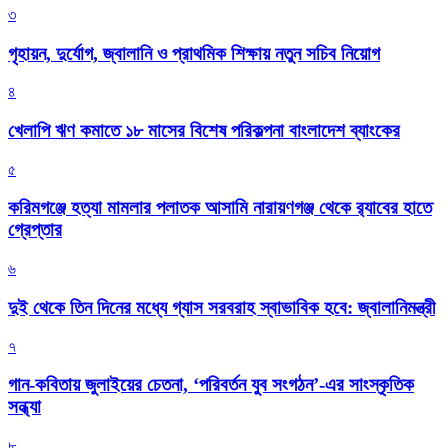
৩
গৃহায়ন, দুর্যোগ, জ্বালানি ও প্রাথমিক শিক্ষায় নতুন সচিব নিয়োগ
৪
খেলাপি ঋণ কমাতে ১৮ মাসের বিশেষ পরিকল্পনা বাংলাদেশ ব্যাংকের
৫
করিমগঞ্জে হত্যা মামলার পলাতক আসামি নারায়ণগঞ্জ থেকে র‌্যাবের হাতে
গ্রেপ্তার
৬
দুই থেকে তিন দিনের মধ্যে গ্যাস সরবরাহ স্বাভাবিক হবে: জ্বালানিমন্ত্রী
৭
গান-কবিতায় জুলাইয়ের চেতনা, ‘পরিবর্তন যুব সংগঠন’-এর সাংস্কৃতিক
সন্ধ্যা
৮