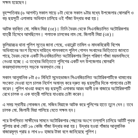
সক্ষম হয়েছেন।
বৃহস্পতিবার (৬ আগস্ট) সকাল সাড়ে ৮টা থেকে সকাল ৯টার মধ্যে উপজেলার ষোলরশি ও
বড় ছয়সূতী এলাকায় অভিযান চালিয়ে ওই গাঁজা উদ্ধার করা হয়।
আটক ব্যক্তি মো. সজিব মিয়া (৩৫)। তিনি ভৈরব থেকে সিএনজিচালিত অটোরিকশায়
যাত্রী হিসেবে আসছিলেন। পলাতক চালকের নাম মো. জিলানী মিয়া (৩৪)।
কুলিয়ারচর থানা পুলিশ সূত্রে জানা গেছে, ওয়ারেন্ট তামিল ও মাদকবিরোধী বিশেষ
অভিযানের অংশ হিসেবে দায়িত্ব পালনকালে পুলিশ গোপন সংবাদের ভিত্তিতে জানতে
পারে, ভৈরব থেকে একটি সিএনজিচালিত অটোরিকশায় বিপুল পরিমাণ গাঁজা ময়মনসিংহে
নেওয়া হচ্ছে। এ তথ্যের ভিত্তিতে পুলিশের একটি দল উপজেলার ষোলরশি
কবরস্থানসংলগ্ন সড়কে অবস্থান নেয়।
সকাল আনুমানিক ৮টা ৫০ মিনিটে সন্দেহভাজন সিএনজিচালিত অটোরিকশাটিকে থামানোর
সংকেত দেওয়া হলে চালক নির্দেশ অমান্য করে দ্রুত বড় ছয়সূতীর দিকে পালানোর চেষ্টা
করেন। পুলিশ ধাওয়া করলে বড় ছয়সূতী এলাকার আরব আলী চক বাজারে অটোরিকশাটি
রেখে চালক ও এক যাত্রী পালিয়ে যাওয়ার চেষ্টা করেন।
এ সময় স্থানীয় লোকজন মো. সজিব মিয়াকে আটক করে পুলিশের হাতে তুলে দেন। তবে
চালক মো. জিলানী মিয়া পালিয়ে যেতে সক্ষম হন।
পরে উপস্থিত সাক্ষীদের সামনে অটোরিকশার পেছনের অংশে তল্লাশি চালিয়ে আটটি পৃথক
পুটলায় রাখা মোট ১৬ কেজি গাঁজা উদ্ধার করা হয়। উদ্ধার হওয়া গাঁজার আনুমানিক
বাজারমূল্য প্রায় ৪ লাখ ৮০ হাজার টাকা বলে জানিয়েছে পুলিশ।