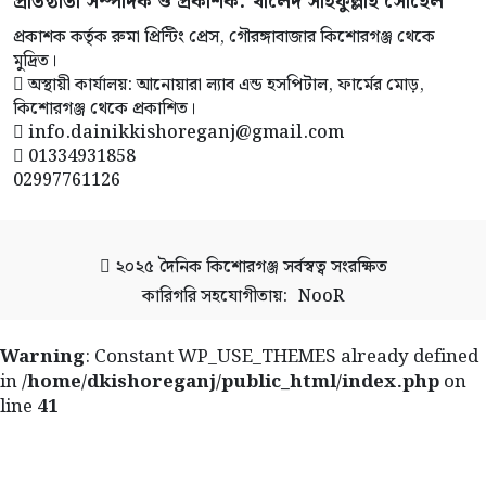
প্রতিষ্ঠাতা সম্পাদক ও প্রকাশক: খালেদ সাইফুল্লাহ সোহেল
প্রকাশক কর্তৃক রুমা প্রিন্টিং প্রেস, গৌরঙ্গাবাজার কিশোরগঞ্জ থেকে
মুদ্রিত।
অস্থায়ী কার্যালয়: আনোয়ারা ল্যাব এন্ড হসপিটাল, ফার্মের মোড়,
কিশোরগঞ্জ থেকে প্রকাশিত।
info.dainikkishoreganj@gmail.com
01334931858
02997761126
২০২৫
দৈনিক কিশোরগঞ্জ
সর্বস্বত্ব সংরক্ষিত
কারিগরি সহযোগীতায়:
NooR
Warning
: Constant WP_USE_THEMES already defined
in
/home/dkishoreganj/public_html/index.php
on
line
41