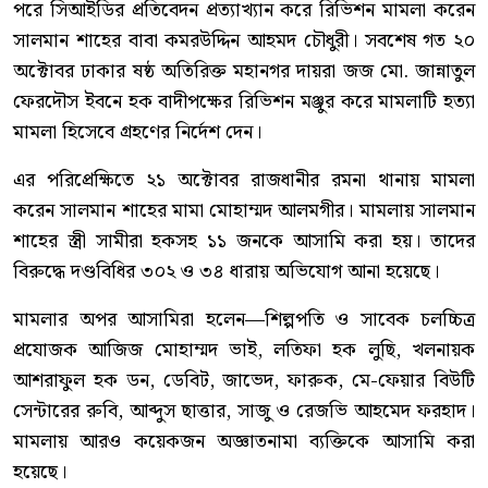
পরে সিআইডির প্রতিবেদন প্রত্যাখ্যান করে রিভিশন মামলা করেন
সালমান শাহের বাবা কমরউদ্দিন আহমদ চৌধুরী। সবশেষ গত ২০
অক্টোবর ঢাকার ষষ্ঠ অতিরিক্ত মহানগর দায়রা জজ মো. জান্নাতুল
ফেরদৌস ইবনে হক বাদীপক্ষের রিভিশন মঞ্জুর করে মামলাটি হত্যা
মামলা হিসেবে গ্রহণের নির্দেশ দেন।
এর পরিপ্রেক্ষিতে ২১ অক্টোবর রাজধানীর রমনা থানায় মামলা
করেন সালমান শাহের মামা মোহাম্মদ আলমগীর। মামলায় সালমান
শাহের স্ত্রী সামীরা হকসহ ১১ জনকে আসামি করা হয়। তাদের
বিরুদ্ধে দণ্ডবিধির ৩০২ ও ৩৪ ধারায় অভিযোগ আনা হয়েছে।
মামলার অপর আসামিরা হলেন—শিল্পপতি ও সাবেক চলচ্চিত্র
প্রযোজক আজিজ মোহাম্মদ ভাই, লতিফা হক লুছি, খলনায়ক
আশরাফুল হক ডন, ডেবিট, জাভেদ, ফারুক, মে-ফেয়ার বিউটি
সেন্টারের রুবি, আব্দুস ছাত্তার, সাজু ও রেজভি আহমেদ ফরহাদ।
মামলায় আরও কয়েকজন অজ্ঞাতনামা ব্যক্তিকে আসামি করা
হয়েছে।