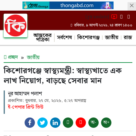
[gtranslate]
রবিবার, ৯ আগস্ট ২০২৬, ২৪ শ্রাবণ ১৪৩৩
আজকের
সর্বশেষ
কিশোরগঞ্জ
জাতীয়
রাজন
পত্রিকা
প্রচ্ছদ
জাতীয়
কিশোরগঞ্জে স্বাস্থ্যমন্ত্রী: স্বাস্থ্যখাতে এক
লাখ নিয়োগ, বাড়ছে সেবার মান
নূর আহাম্মদ পলাশ
প্রকাশিত: বুধবার, ২৭ মে, ২০২৬, ৫:২৭ অপরাহ্ণ
ই-পেপার প্রিন্ট ভিউ
অ-
অ+