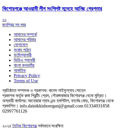
কিশোরগঞ্জে আওয়ামী লীগ সংশ্লিষ্ট সন্দেহে আনিছ গ্রেপ্তার
১০
জনপ্রিয় সব খবর
আমাদের সম্পর্কে
আমাদের পরিবার
যোগাযোগ
সংবাদ পাঠান
ফটোগ্যালারী
ভিডিও গ্যালারী
বাংলা কনভার্টার
আর্কাইভ
Privacy Policy
Terms of Use
প্রতিষ্ঠাতা সম্পাদক ও প্রকাশক: খালেদ সাইফুল্লাহ সোহেল
প্রকাশক কর্তৃক রুমা প্রিন্টিং প্রেস, গৌরঙ্গাবাজার কিশোরগঞ্জ থেকে মুদ্রিত।
অস্থায়ী কার্যালয়: আনোয়ারা ল্যাব এন্ড হসপিটাল, ফার্মের মোড়, কিশোরগঞ্জ থেকে
প্রকাশিত।
info.dainikkishoreganj@gmail.com
01334931858
02997761126
২০২৫
দৈনিক কিশোরগঞ্জ
সর্বস্বত্ব সংরক্ষিত