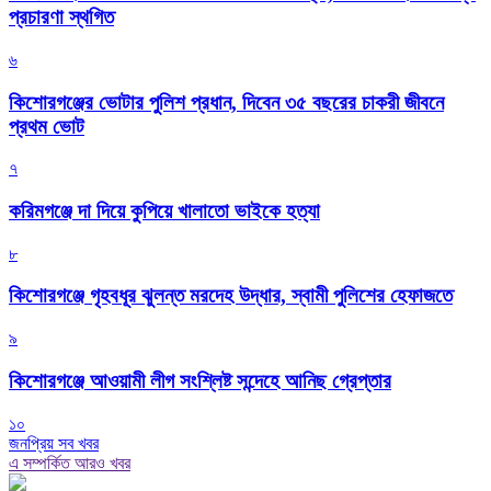
প্রচারণা স্থগিত
৬
কিশোরগঞ্জের ভোটার পুলিশ প্রধান, দিবেন ৩৫ বছরের চাকরী জীবনে
প্রথম ভোট
৭
করিমগঞ্জে দা দিয়ে কুপিয়ে খালাতো ভাইকে হত্যা
৮
কিশোরগঞ্জে গৃহবধূর ঝুলন্ত মরদেহ উদ্ধার, স্বামী পুলিশের হেফাজতে
৯
কিশোরগঞ্জে আওয়ামী লীগ সংশ্লিষ্ট সন্দেহে আনিছ গ্রেপ্তার
১০
জনপ্রিয় সব খবর
এ সম্পর্কিত আরও খবর