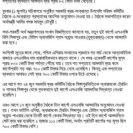
সপ্তাহের ব্যবধানে আমদানি ব্যয় প্রায় ৮২ কোটি টাকা বেড়েছে।
বুধবার (১ জুলাই) সচিবালয়ে অনুষ্ঠিত সরকারি ক্রয়-সংক্রান্ত উপদেষ্টা পরিষদ কমিটির
বৈঠকে এ-সংক্রান্ত প্রস্তাবের আংশিক অনুমোদন দেওয়া হয়। বৈঠকে সভাপতিত্ব করেন
অর্থমন্ত্রী আমির খসরু মাহমুদ চৌধুরী।
সভা-পরবর্তী অর্থ মন্ত্রণালয়ের সংবাদ বিজ্ঞপ্তিতে জানানো হয়, নতুন দুই কার্গো এলএনজি
বিপি সিঙ্গাপুর এবং টোটাল অ্যানার্জিস গ্যাস অ্যান্ড পাওয়ার (যুক্তরাজ্য) থেকে আমদানি
করা হবে।
সংশ্লিষ্ট সূত্রে জানা গেছে, পশ্চিম এশিয়ার সংঘাতের প্রভাবে গত মার্চ থেকে আন্তর্জাতিক
বাজারে এলএনজির দাম ধারাবাহিকভাবে বাড়তে থাকে। সে সময় একেকটি কার্গোর মূল্য
প্রায় ৮০০ কোটি টাকা পর্যন্ত পৌঁছে যায়। তবে গত সপ্তাহে আমদানি ব্যয় কমে
কার্গোপ্রতি গড় খরচ ৭০০ কোটি টাকার নিচে নেমে এসেছিল। কিন্তু এক সপ্তাহের
ব্যবধানে আবারও সেই ব্যয় ৭০০ কোটি টাকার ওপরে উঠে এসেছে।
এর আগে গত ২৪ জুন সরকারি ক্রয় কমিটির বৈঠকে সিঙ্গাপুরভিত্তিক অ্যারামকো ট্রেডিং
ও গানভর সিঙ্গাপুর থেকে পৃথকভাবে দুই কার্গো এলএনজি আমদানির সিদ্ধান্ত নেওয়া
হয়েছিল।
এরও আগে ১৭ জুন অনুষ্ঠিত বৈঠকে তিন কার্গো এলএনজি আমদানির অনুমোদন দেওয়া
হয়। তখন ভাইটল এশিয়া, অ্যারামকো ট্রেডিং সিঙ্গাপুর এবং টোটাল অ্যানার্জিস গ্যাস
অ্যান্ড পাওয়ার থেকে তিনটি কার্গো কেনার সিদ্ধান্ত হয়। ওই তিন কার্গো আমদানিতে
মোট ব্যয় ধরা হয়েছিল ২ হাজার ১১২ কোটি টাকা, অর্থাৎ প্রতিটি কার্গোর গড় মূল্য ছিল
৭০০ কোটি টাকার বেশি।