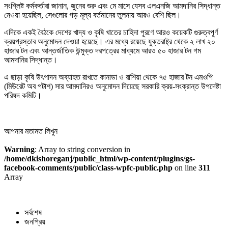
সংশ্লিষ্ট কর্মকর্তারা জানান, জুনের শুরু এবং মে মাসে যেসব এলএনজি আমদানির সিদ্ধান্ত
নেওয়া হয়েছিল, সেগুলোর গড় মূল্য বর্তমানের তুলনায় আরও বেশি ছিল।
এদিকে একই বৈঠকে দেশের খাদ্য ও কৃষি খাতের চাহিদা পূরণে আরও কয়েকটি গুরুত্বপূর্ণ
ক্রয়প্রস্তাব অনুমোদন দেওয়া হয়েছে। এর মধ্যে রয়েছে যুক্তরাষ্ট্র থেকে ২ লাখ ২০
হাজার টন এবং আন্তর্জাতিক উন্মুক্ত দরপত্রের মাধ্যমে আরও ৫০ হাজার টন গম
আমদানির সিদ্ধান্ত।
এ ছাড়া কৃষি উৎপাদন অব্যাহত রাখতে কানাডা ও রাশিয়া থেকে ৭৫ হাজার টন এমওপি
(মিউরেট অব পটাশ) সার আমদানিরও অনুমোদন দিয়েছে সরকারি ক্রয়-সংক্রান্ত উপদেষ্টা
পরিষদ কমিটি।
আপনার মতামত লিখুন
Warning
: Array to string conversion in
/home/dkishoreganj/public_html/wp-content/plugins/gs-
facebook-comments/public/class-wpfc-public.php
on line
311
Array
সর্বশেষ
জনপ্রিয়