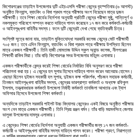
কিশোরগঞ্জের তাড়াইল উপজেলার দুটি এইচএসসি পরীক্ষা কেন্দ্রে বৃহস্পতিবার (৬ আগস্ট)
অনুষ্ঠিত ফিন্যান্স, ব্যাংকিং ও বিমা প্রথম পত্র পরীক্ষায় অংশ নিয়েছেন মাত্র দুজন
পরীক্ষার্থী। তবে শিক্ষা বোর্ডের নির্দেশনা অনুযায়ী প্রতিটি কেন্দ্রে পরীক্ষা সুষ্ঠু, শান্তিপূর্ণ ও
নকলমুক্ত পরিবেশে সম্পন্ন করতে দায়িত্ব পালন করেছেন ১৭ জন করে কর্মকর্তা-কর্মচারী
ও আইনশৃঙ্খলা বাহিনীর সদস্য। ফলে দুটি কেন্দ্রেই দেখা গেছে ব্যতিক্রমী চিত্র।
সংশ্লিষ্ট সূত্রে জানা যায়, তাড়াইল মুক্তিযোদ্ধা সরকারি কলেজ কেন্দ্রে মোট পরীক্ষার্থী
৭০৫ জন। তবে এদিন ফিন্যান্স, ব্যাংকিং ও বিমা প্রথম পত্র পরীক্ষায় উপস্থিত ছিলেন
মাত্র একজন পরীক্ষার্থী। তিনি হাজী মোমতাজ উদ্দিন স্কুল অ্যান্ড কলেজ, নীলগঞ্জের
শিক্ষার্থী রাকিব মিয়া। তাঁর বাড়ি কিশোরগঞ্জ সদর উপজেলার মহিনন্দ এলাকায়।
একজন পরীক্ষার্থীকে কেন্দ্র করেই শিক্ষা বোর্ডের নির্ধারিত বিধি অনুসরণ করে পরীক্ষা
পরিচালনা করা হয়। এ কেন্দ্রে হল সুপার হিসেবে দায়িত্ব পালন করেন আনেয়ার হোসেন।
এছাড়া ছিলেন দুইজন সহকারী হল সুপার, দুইজন কক্ষ পরিদর্শক, পাঁচজন সহায়ক কর্মচারী,
তিনজন আইনশৃঙ্খলা বাহিনীর সদস্য, কেন্দ্রের ভারপ্রাপ্ত কর্মকর্তা ও অধ্যক্ষ রফিকুল
ইসলাম, তত্ত্বাবধায়ক কর্মকর্তা উপজেলা নির্বাহী কর্মকর্তা তানজিলা আখতার এবং ট্যাগ
অফিসার হিসেবে উপজেলা শিক্ষা কর্মকর্তা।
অন্যদিকে তাড়াইল সরকারি পাইলট উচ্চ বিদ্যালয় কেন্দ্রেও একই বিষয়ে অনুষ্ঠিত পরীক্ষায়
অংশ নেন মাত্র একজন পরীক্ষার্থী। তিনি প্রিয় রঞ্জন বর্মন। তাঁর বাড়ি ময়মনসিংহ জেলার
ভালুকা উপজেলার দামসুর এলাকায়।
এ কেন্দ্রেও শিক্ষা বোর্ডের নির্দেশনা অনুযায়ী একজন পরীক্ষার্থীর জন্য ১৭ জন কর্মকর্তা-
কর্মচারী ও আইনশৃঙ্খলা বাহিনীর সদস্য দায়িত্ব পালন করেন। পরীক্ষা গ্রহণ, নিরাপত্তা
ও সার্বিক ব্যবস্থাপনায় কোনো ধরনের শিথিলতা রাখা হয়নি।