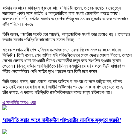
বর্তমান সরকারের কার্যক্রম প্রসঙ্গে কাদের সিদ্দিকী বলেন, তারেক রহমানের নেতৃত্বে
সরকারকে একই সঙ্গে জাতীয় ও আন্তর্জাতিক নানা সংকট মোকাবিলা করতে হচ্ছে।
এরপরও তাঁর দাবি, বর্তমান সরকার অধ্যাপক ইউনূসের সময়ের তুলনায় অনেক ভালোভাবে
রাষ্ট্র পরিচালনা করছে।
তিনি বলেন, “জাতীয় সংকট তো আছেই, আন্তর্জাতিক সংকট তার চেয়েও বড়। তারপরও
বর্তমান সরকার পরিস্থিতি ভালোভাবে সামাল দিচ্ছে।”
সাবেক প্রধানমন্ত্রী শেখ হাসিনার সম্ভাব্য দেশে ফেরা নিয়েও মন্তব্য করেন কাদের
সিদ্দিকী। তিনি বলেন, শেখ হাসিনা যদি পরিকল্পিতভাবে দেশে ফেরার ঘোষণা দিতেন, তাহলে
দেশের ভেতরে থাকা আওয়ামী লীগের নেতাকর্মীরা নতুন করে সংগঠিত হওয়ার সুযোগ
পেতেন। কিন্তু বর্তমান পরিস্থিতিতে বিভিন্ন কর্মসূচির ঘোষণার ফলে উল্টো সাধারণ ও
নিরীহ নেতাকর্মীরাই বেশি ক্ষতির মুখে পড়ছেন বলে তিনি মনে করেন।
তিনি আরও বলেন, যারা কোনো ধরনের অনিয়ম বা অপরাধের সঙ্গে জড়িত নন, তাঁদের
অনেকেই এসব ঘোষণার কারণে আইনি জটিলতায় পড়ছেন এবং কারাগারে যেতে হচ্ছে।
তাঁর ভাষায়, এ ধরনের পরিস্থিতি রাজনৈতিকভাবে দলের জন্য ইতিবাচক নয়।
এ সম্পর্কিত আরও খবর
‘রাজনীতি করার আগে নাসীরুদ্দীন পাটওয়ারীর মানসিক সুস্থতা জরুরি’