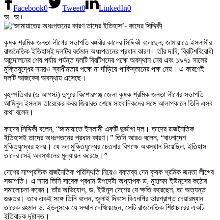
Facebook
0
Tweet
0
LinkedIn
0
অ-
অ+
কৃষক শ্রমিক জনতা লীগের সভাপতি বঙ্গবীর কাদের সিদ্দিকী বলেছেন, জামায়াতে ইসলামীর
রাজনৈতিক ইতিহাসই দলটির বর্তমান অধঃপতনের প্রধান কারণ। তাঁর দাবি, ব্রিটিশবিরোধী
আন্দোলনের শেষ পর্যায় পর্যন্ত দলটি ব্রিটিশদের পক্ষে অবস্থান নেয় এবং ১৯৭১ সালের
মুক্তিযুদ্ধের সময়ও স্বাধীনতার পক্ষে না দাঁড়িয়ে পাকিস্তানের পক্ষ নেয়। এ কারণেই
দলটি আজকের অবস্থায় এসেছে।
বৃহস্পতিবার (৬ আগস্ট) দুপুরে কিশোরগঞ্জ জেলা কৃষক শ্রমিক জনতা লীগের সভাপতি
আমিনুল ইসলাম তারেকের কবর জিয়ারত শেষে সাংবাদিকদের সঙ্গে আলাপকালে তিনি এসব
কথা বলেন।
কাদের সিদ্দিকী বলেন, “জামায়াতে ইসলামী একটি দুর্ভাগা দল। তাদের রাজনৈতিক
ইতিহাসই তাদের অধঃপতনের প্রধান কারণ।” তিনি আরও বলেন, “বাংলাদেশ
মুক্তিযুদ্ধের হৃদয়। যে দল মুক্তিযুদ্ধের চেতনার বিপক্ষে অবস্থান নিয়েছিল, ইতিহাস
তাদের সেই অবস্থানের মূল্যায়ন করেছে।”
দেশের সাম্প্রতিক রাজনৈতিক পরিস্থিতি নিয়েও বক্তব্য দেন কৃষক শ্রমিক জনতা লীগের
সভাপতি। এ সময় তিনি সাবেক প্রধান উপদেষ্টা অধ্যাপক ড. মুহাম্মদ ইউনূসের কঠোর
সমালোচনা করেন। তাঁর অভিযোগ, ড. ইউনূস দেশের যে ক্ষতি করেছেন, তা অত্যন্ত
গুরুতর। তবে একই সঙ্গে তিনি বলেন, জুলাই দিবসে বিএনপির ভারপ্রাপ্ত চেয়ারম্যান
তারেক রহমান ড. ইউনূসকে যে সম্মান দেখিয়েছেন, সেটি রাজনৈতিক শিষ্টাচারের একটি
ইতিবাচক দৃষ্টান্ত।