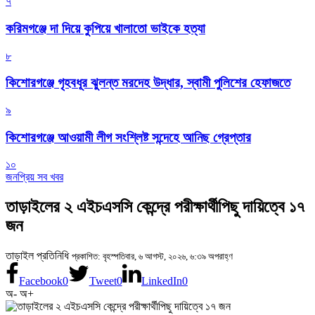
৭
করিমগঞ্জে দা দিয়ে কুপিয়ে খালাতো ভাইকে হত্যা
৮
কিশোরগঞ্জে গৃহবধূর ঝুলন্ত মরদেহ উদ্ধার, স্বামী পুলিশের হেফাজতে
৯
কিশোরগঞ্জে আওয়ামী লীগ সংশ্লিষ্ট সন্দেহে আনিছ গ্রেপ্তার
১০
জনপ্রিয় সব খবর
তাড়াইলের ২ এইচএসসি কেন্দ্রে পরীক্ষার্থীপিছু দায়িত্বে ১৭
জন
তাড়াইল প্রতিনিধি
প্রকাশিত: বৃহস্পতিবার, ৬ আগস্ট, ২০২৬, ৬:৩৯ অপরাহ্ণ
Facebook
0
Tweet
0
LinkedIn
0
অ-
অ+