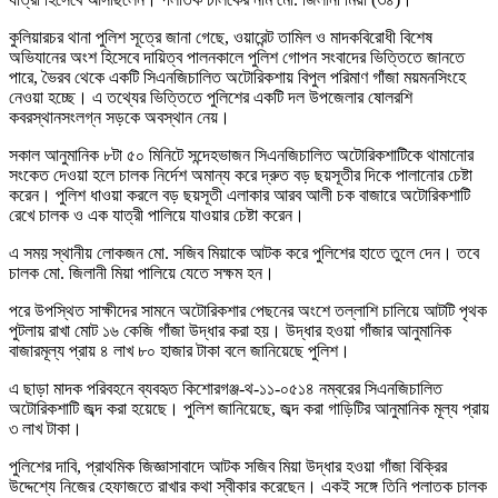
কুলিয়ারচর থানা পুলিশ সূত্রে জানা গেছে, ওয়ারেন্ট তামিল ও মাদকবিরোধী বিশেষ
অভিযানের অংশ হিসেবে দায়িত্ব পালনকালে পুলিশ গোপন সংবাদের ভিত্তিতে জানতে
পারে, ভৈরব থেকে একটি সিএনজিচালিত অটোরিকশায় বিপুল পরিমাণ গাঁজা ময়মনসিংহে
নেওয়া হচ্ছে। এ তথ্যের ভিত্তিতে পুলিশের একটি দল উপজেলার ষোলরশি
কবরস্থানসংলগ্ন সড়কে অবস্থান নেয়।
সকাল আনুমানিক ৮টা ৫০ মিনিটে সন্দেহভাজন সিএনজিচালিত অটোরিকশাটিকে থামানোর
সংকেত দেওয়া হলে চালক নির্দেশ অমান্য করে দ্রুত বড় ছয়সূতীর দিকে পালানোর চেষ্টা
করেন। পুলিশ ধাওয়া করলে বড় ছয়সূতী এলাকার আরব আলী চক বাজারে অটোরিকশাটি
রেখে চালক ও এক যাত্রী পালিয়ে যাওয়ার চেষ্টা করেন।
এ সময় স্থানীয় লোকজন মো. সজিব মিয়াকে আটক করে পুলিশের হাতে তুলে দেন। তবে
চালক মো. জিলানী মিয়া পালিয়ে যেতে সক্ষম হন।
পরে উপস্থিত সাক্ষীদের সামনে অটোরিকশার পেছনের অংশে তল্লাশি চালিয়ে আটটি পৃথক
পুটলায় রাখা মোট ১৬ কেজি গাঁজা উদ্ধার করা হয়। উদ্ধার হওয়া গাঁজার আনুমানিক
বাজারমূল্য প্রায় ৪ লাখ ৮০ হাজার টাকা বলে জানিয়েছে পুলিশ।
এ ছাড়া মাদক পরিবহনে ব্যবহৃত কিশোরগঞ্জ-থ-১১-০৫১৪ নম্বরের সিএনজিচালিত
অটোরিকশাটি জব্দ করা হয়েছে। পুলিশ জানিয়েছে, জব্দ করা গাড়িটির আনুমানিক মূল্য প্রায়
৩ লাখ টাকা।
পুলিশের দাবি, প্রাথমিক জিজ্ঞাসাবাদে আটক সজিব মিয়া উদ্ধার হওয়া গাঁজা বিক্রির
উদ্দেশ্যে নিজের হেফাজতে রাখার কথা স্বীকার করেছেন। একই সঙ্গে তিনি পলাতক চালক