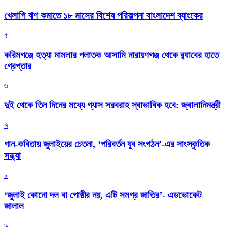
খেলাপি ঋণ কমাতে ১৮ মাসের বিশেষ পরিকল্পনা বাংলাদেশ ব্যাংকের
৫
করিমগঞ্জে হত্যা মামলার পলাতক আসামি নারায়ণগঞ্জ থেকে র‌্যাবের হাতে
গ্রেপ্তার
৬
দুই থেকে তিন দিনের মধ্যে গ্যাস সরবরাহ স্বাভাবিক হবে: জ্বালানিমন্ত্রী
৭
গান-কবিতায় জুলাইয়ের চেতনা, ‘পরিবর্তন যুব সংগঠন’-এর সাংস্কৃতিক
সন্ধ্যা
৮
‘জুলাই কোনো দল বা গোষ্ঠীর নয়, এটি সমগ্র জাতির’- এডভোকেট
জালাল
৯