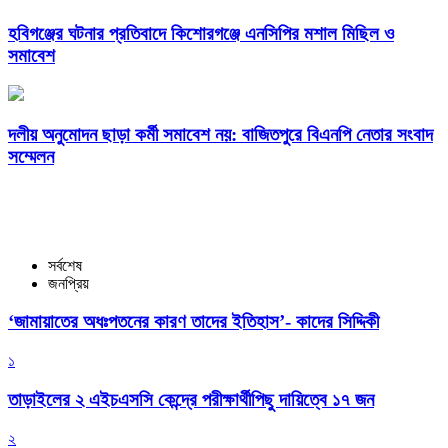
হবিগঞ্জের ঘটনার প্রতিবাদে কিশোরগঞ্জে এনসিপির মশাল মিছিল ও
সমাবেশ
দলীয় অনুমোদন ছাড়া কর্মী সমাবেশ নয়: বাজিতপুরে বিএনপি নেতার সংবাদ
সম্মেলন
সর্বশেষ
জনপ্রিয়
‘জামায়াতের অধঃপতনের কারণ তাদের ইতিহাস’- কাদের সিদ্দিকী
১
তাড়াইলের ২ এইচএসসি কেন্দ্রে পরীক্ষার্থীপিছু দায়িত্বে ১৭ জন
২