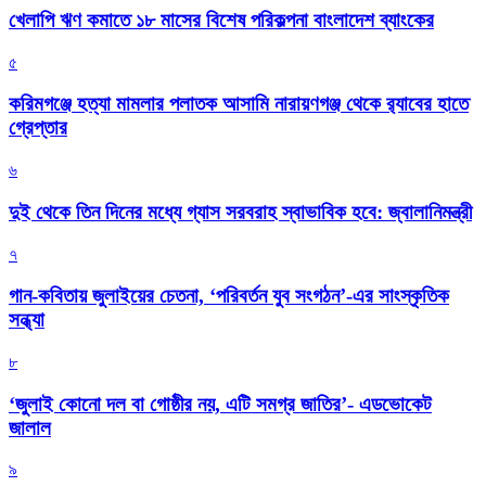
খেলাপি ঋণ কমাতে ১৮ মাসের বিশেষ পরিকল্পনা বাংলাদেশ ব্যাংকের
৫
করিমগঞ্জে হত্যা মামলার পলাতক আসামি নারায়ণগঞ্জ থেকে র‌্যাবের হাতে
গ্রেপ্তার
৬
দুই থেকে তিন দিনের মধ্যে গ্যাস সরবরাহ স্বাভাবিক হবে: জ্বালানিমন্ত্রী
৭
গান-কবিতায় জুলাইয়ের চেতনা, ‘পরিবর্তন যুব সংগঠন’-এর সাংস্কৃতিক
সন্ধ্যা
৮
‘জুলাই কোনো দল বা গোষ্ঠীর নয়, এটি সমগ্র জাতির’- এডভোকেট
জালাল
৯