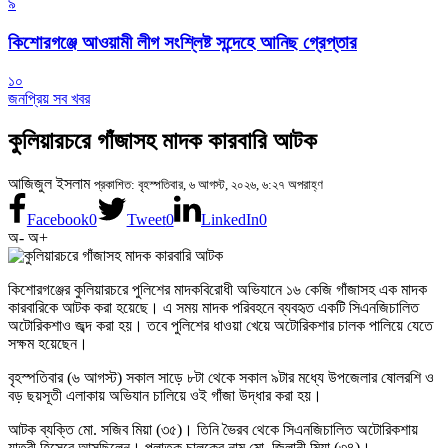
৯
কিশোরগঞ্জে আওয়ামী লীগ সংশ্লিষ্ট সন্দেহে আনিছ গ্রেপ্তার
১০
জনপ্রিয় সব খবর
কুলিয়ারচরে গাঁজাসহ মাদক কারবারি আটক
আজিজুল ইসলাম
প্রকাশিত: বৃহস্পতিবার, ৬ আগস্ট, ২০২৬, ৬:২৭ অপরাহ্ণ
Facebook
0
Tweet
0
LinkedIn
0
অ-
অ+
কিশোরগঞ্জের কুলিয়ারচরে পুলিশের মাদকবিরোধী অভিযানে ১৬ কেজি গাঁজাসহ এক মাদক
কারবারিকে আটক করা হয়েছে। এ সময় মাদক পরিবহনে ব্যবহৃত একটি সিএনজিচালিত
অটোরিকশাও জব্দ করা হয়। তবে পুলিশের ধাওয়া খেয়ে অটোরিকশার চালক পালিয়ে যেতে
সক্ষম হয়েছেন।
বৃহস্পতিবার (৬ আগস্ট) সকাল সাড়ে ৮টা থেকে সকাল ৯টার মধ্যে উপজেলার ষোলরশি ও
বড় ছয়সূতী এলাকায় অভিযান চালিয়ে ওই গাঁজা উদ্ধার করা হয়।
আটক ব্যক্তি মো. সজিব মিয়া (৩৫)। তিনি ভৈরব থেকে সিএনজিচালিত অটোরিকশায়
যাত্রী হিসেবে আসছিলেন। পলাতক চালকের নাম মো. জিলানী মিয়া (৩৪)।