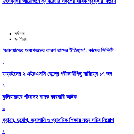
উৎসবমুখর আয়োজনে ল্যাবরেটরি স্কুলের বার্ষিক পুরস্কার বিতরণ
সর্বশেষ
জনপ্রিয়
‘জামায়াতের অধঃপতনের কারণ তাদের ইতিহাস’- কাদের সিদ্দিকী
১
তাড়াইলের ২ এইচএসসি কেন্দ্রে পরীক্ষার্থীপিছু দায়িত্বে ১৭ জন
২
কুলিয়ারচরে গাঁজাসহ মাদক কারবারি আটক
৩
গৃহায়ন, দুর্যোগ, জ্বালানি ও প্রাথমিক শিক্ষায় নতুন সচিব নিয়োগ
৪