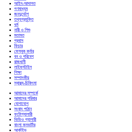
আইন-আদালত
গণমাধ্যম
জনদুর্ভোগ
তথ্যপ্রযুক্তি
ধর্ম
নারী ও শিশু
মতামত
প্রবাস
ফিচার
ফেসবুক কর্নার
বন ও পরিবেশ
রাজধানী
লাইফস্টাইল
শিক্ষা
সম্পাদকীয়
স্বাস্থ্য-চিকিৎসা
আমাদের সম্পর্কে
আমাদের পরিবার
যোগাযোগ
সংবাদ পাঠান
ফটোগ্যালারী
ভিডিও গ্যালারী
বাংলা কনভার্টার
আর্কাইভ