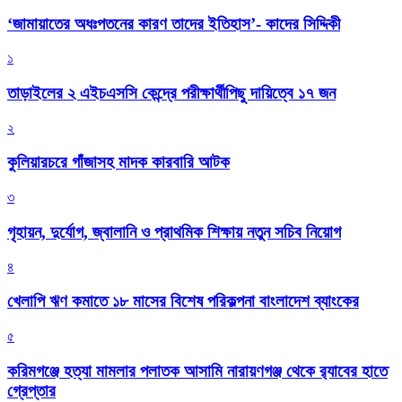
‘জামায়াতের অধঃপতনের কারণ তাদের ইতিহাস’- কাদের সিদ্দিকী
১
তাড়াইলের ২ এইচএসসি কেন্দ্রে পরীক্ষার্থীপিছু দায়িত্বে ১৭ জন
২
কুলিয়ারচরে গাঁজাসহ মাদক কারবারি আটক
৩
গৃহায়ন, দুর্যোগ, জ্বালানি ও প্রাথমিক শিক্ষায় নতুন সচিব নিয়োগ
৪
খেলাপি ঋণ কমাতে ১৮ মাসের বিশেষ পরিকল্পনা বাংলাদেশ ব্যাংকের
৫
করিমগঞ্জে হত্যা মামলার পলাতক আসামি নারায়ণগঞ্জ থেকে র‌্যাবের হাতে
গ্রেপ্তার