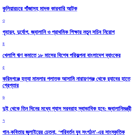
কুলিয়ারচরে গাঁজাসহ মাদক কারবারি আটক
৩
গৃহায়ন, দুর্যোগ, জ্বালানি ও প্রাথমিক শিক্ষায় নতুন সচিব নিয়োগ
৪
খেলাপি ঋণ কমাতে ১৮ মাসের বিশেষ পরিকল্পনা বাংলাদেশ ব্যাংকের
৫
করিমগঞ্জে হত্যা মামলার পলাতক আসামি নারায়ণগঞ্জ থেকে র‌্যাবের হাতে
গ্রেপ্তার
৬
দুই থেকে তিন দিনের মধ্যে গ্যাস সরবরাহ স্বাভাবিক হবে: জ্বালানিমন্ত্রী
৭
গান-কবিতায় জুলাইয়ের চেতনা, ‘পরিবর্তন যুব সংগঠন’-এর সাংস্কৃতিক