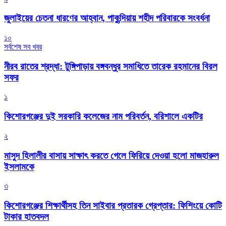
জুলাইয়ের চেতনা ধারণের আহ্বান, পাকুন্দিয়ায় শহীদ পরিবারকে সংবর্ধনা
১০
সর্বশেষ সব খবর
নীরব রাতের শ্রদ্ধা: টুঙ্গিপাড়ায় বঙ্গবন্ধুর সমাধিতে তারেক রহমানের বিরল
সফর
১
কিশোরগঞ্জের দুই সরকারি কলেজের নাম পরিবর্তন, বরিশালে একটির
২
মাসুদ হিলালীর বাসায় সাক্ষাৎ করতে গেলে ফিরিয়ে দেওয়া হলো মাজহারুল
ইসলামকে
৩
কিশোরগঞ্জের শিক্ষার্থীসহ তিন সাইবার প্রতারক গ্রেপ্তার: ফিশিংয়ে কোটি
টাকার হাতবদল