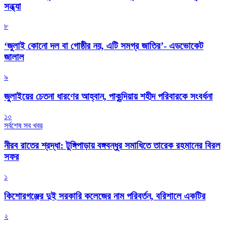
সন্ধ্যা
৮
‘জুলাই কোনো দল বা গোষ্ঠীর নয়, এটি সমগ্র জাতির’- এডভোকেট
জালাল
৯
জুলাইয়ের চেতনা ধারণের আহ্বান, পাকুন্দিয়ায় শহীদ পরিবারকে সংবর্ধনা
১০
সর্বশেষ সব খবর
নীরব রাতের শ্রদ্ধা: টুঙ্গিপাড়ায় বঙ্গবন্ধুর সমাধিতে তারেক রহমানের বিরল
সফর
১
কিশোরগঞ্জের দুই সরকারি কলেজের নাম পরিবর্তন, বরিশালে একটির
২