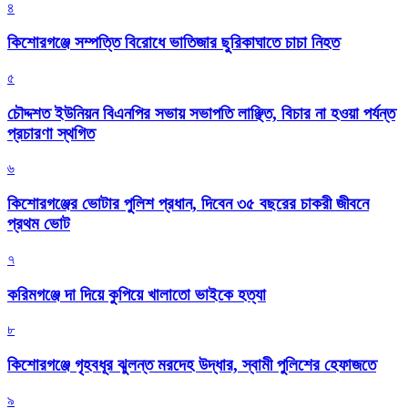
৪
কিশোরগঞ্জে সম্পত্তি বিরোধে ভাতিজার ছুরিকাঘাতে চাচা নিহত
৫
চৌদ্দশত ইউনিয়ন বিএনপির সভায় সভাপতি লাঞ্ছিত, বিচার না হওয়া পর্যন্ত
প্রচারণা স্থগিত
৬
কিশোরগঞ্জের ভোটার পুলিশ প্রধান, দিবেন ৩৫ বছরের চাকরী জীবনে
প্রথম ভোট
৭
করিমগঞ্জে দা দিয়ে কুপিয়ে খালাতো ভাইকে হত্যা
৮
কিশোরগঞ্জে গৃহবধূর ঝুলন্ত মরদেহ উদ্ধার, স্বামী পুলিশের হেফাজতে
৯