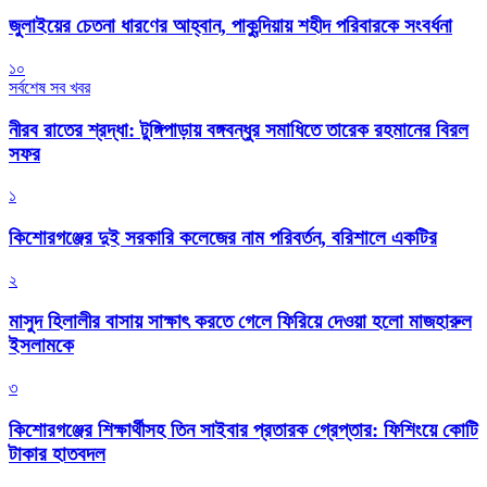
জুলাইয়ের চেতনা ধারণের আহ্বান, পাকুন্দিয়ায় শহীদ পরিবারকে সংবর্ধনা
১০
সর্বশেষ সব খবর
নীরব রাতের শ্রদ্ধা: টুঙ্গিপাড়ায় বঙ্গবন্ধুর সমাধিতে তারেক রহমানের বিরল
সফর
১
কিশোরগঞ্জের দুই সরকারি কলেজের নাম পরিবর্তন, বরিশালে একটির
২
মাসুদ হিলালীর বাসায় সাক্ষাৎ করতে গেলে ফিরিয়ে দেওয়া হলো মাজহারুল
ইসলামকে
৩
কিশোরগঞ্জের শিক্ষার্থীসহ তিন সাইবার প্রতারক গ্রেপ্তার: ফিশিংয়ে কোটি
টাকার হাতবদল