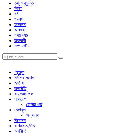
তথ্যপ্রযুক্তি
শিক্ষা
ধর্ম
প্রবাস
আদালত
অপরাধ
গণমাধ্যম
রাজধানী
সম্পাদকীয়
প্রচ্ছদ
সর্বশেষ সংবাদ
জাতীয়
রাজনীতি
আন্তর্জাতিক
সারাদেশ
জেলার খবর
খেলাধুলা
অন্যান্য
বিনোদন
অপরাধ-দুর্নীতি
অর্থনীতি