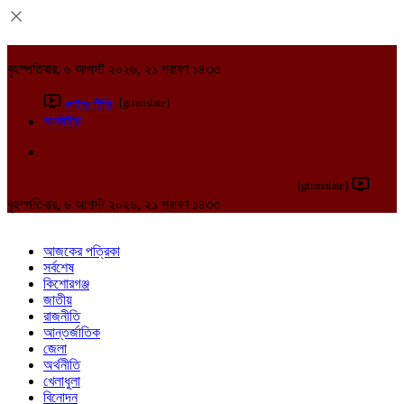
বৃহস্পতিবার, ৬ আগস্ট ২০২৬, ২১ শ্রাবণ ১৪৩৩
[gtranslate]
লাইভ টিভি
আর্কাইভ
[gtranslate]
বৃহস্পতিবার, ৬ আগস্ট ২০২৬, ২১ শ্রাবণ ১৪৩৩
আজকের পত্রিকা
সর্বশেষ
কিশোরগঞ্জ
জাতীয়
রাজনীতি
আন্তর্জাতিক
জেলা
অর্থনীতি
খেলাধুলা
বিনোদন