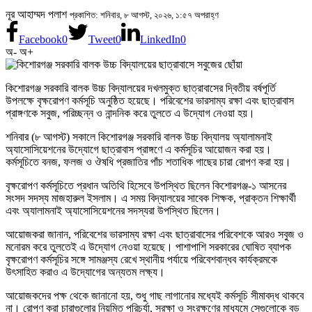
নূর আহাম্মদ পলাশ
প্রকাশিত: শনিবার, ৮ আগস্ট, ২০২৬, ১:৫৭ অপরাহ্ণ
Facebook
0
Tweet
0
LinkedIn
0
অ-
অ+
কিশোরগঞ্জ সরকারি বালক উচ্চ বিদ্যালয়ের দখলমুক্ত ছাত্রাবাসের দ্বিতীয় বর্ষপূর্তি
উপলক্ষে বৃক্ষরোপণ কর্মসূচি অনুষ্ঠিত হয়েছে। পরিবেশের ভারসাম্য রক্ষা এবং ছাত্রাবাস
প্রাঙ্গণকে সবুজ, পরিচ্ছন্ন ও নান্দনিক করে তুলতে এ উদ্যোগ নেওয়া হয়।
শনিবার (৮ আগস্ট) সকালে কিশোরগঞ্জ সরকারি বালক উচ্চ বিদ্যালয় অ্যালামনাই
অ্যাসোসিয়েশনের উদ্যোগে ছাত্রাবাস প্রাঙ্গণে এ কর্মসূচির আয়োজন করা হয়।
কর্মসূচিতে বনজ, ফলজ ও ঔষধি প্রজাতির পাঁচ শতাধিক গাছের চারা রোপণ করা হয়।
বৃক্ষরোপণ কর্মসূচিতে প্রধান অতিথি হিসেবে উপস্থিত ছিলেন কিশোরগঞ্জ-১ আসনের
সংসদ সদস্য মাজহারুল ইসলাম। এ সময় বিদ্যালয়ের সাবেক শিক্ষক, প্রাক্তন শিক্ষার্থী
এবং অ্যালামনাই অ্যাসোসিয়েশনের সদস্যরা উপস্থিত ছিলেন।
আয়োজকরা জানান, পরিবেশের ভারসাম্য রক্ষা এবং ছাত্রাবাসের পরিবেশকে আরও সবুজ ও
মনোরম করে তুলতেই এ উদ্যোগ নেওয়া হয়েছে। পাশাপাশি সরকারের ঘোষিত ব্যাপক
বৃক্ষরোপণ কর্মসূচির সঙ্গে সামঞ্জস্য রেখে স্থানীয় পর্যায়ে পরিবেশবান্ধব কার্যক্রমকে
উৎসাহিত করাও এ উদ্যোগের অন্যতম লক্ষ্য।
আয়োজকদের পক্ষ থেকে জানানো হয়, শুধু গাছ লাগানোর মধ্যেই কর্মসূচি সীমাবদ্ধ থাকবে
না। রোপণ করা চারাগুলোর নিয়মিত পরিচর্যা, সুরক্ষা ও সংরক্ষণের মাধ্যমে সেগুলোকে বড়