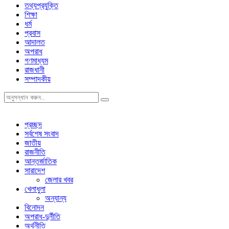
তথ্যপ্রযুক্তি
শিক্ষা
ধর্ম
প্রবাস
আদালত
অপরাধ
গণমাধ্যম
রাজধানী
সম্পাদকীয়
প্রচ্ছদ
সর্বশেষ সংবাদ
জাতীয়
রাজনীতি
আন্তর্জাতিক
সারাদেশ
জেলার খবর
খেলাধুলা
অন্যান্য
বিনোদন
অপরাধ-দুর্নীতি
অর্থনীতি