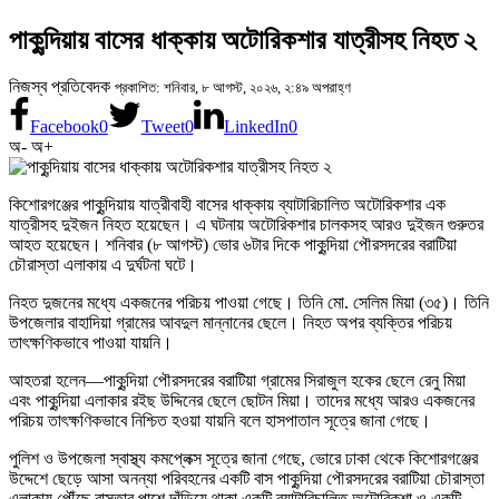
পাকুন্দিয়ায় বাসের ধাক্কায় অটোরিকশার যাত্রীসহ নিহত ২
নিজস্ব প্রতিবেদক
প্রকাশিত: শনিবার, ৮ আগস্ট, ২০২৬, ২:৪৯ অপরাহ্ণ
Facebook
0
Tweet
0
LinkedIn
0
অ-
অ+
কিশোরগঞ্জের পাকুন্দিয়ায় যাত্রীবাহী বাসের ধাক্কায় ব্যাটারিচালিত অটোরিকশার এক
যাত্রীসহ দুইজন নিহত হয়েছেন। এ ঘটনায় অটোরিকশার চালকসহ আরও দুইজন গুরুতর
আহত হয়েছেন। শনিবার (৮ আগস্ট) ভোর ৬টার দিকে পাকুন্দিয়া পৌরসদরের বরাটিয়া
চৌরাস্তা এলাকায় এ দুর্ঘটনা ঘটে।
নিহত দুজনের মধ্যে একজনের পরিচয় পাওয়া গেছে। তিনি মো. সেলিম মিয়া (৩৫)। তিনি
উপজেলার বাহাদিয়া গ্রামের আবদুল মান্নানের ছেলে। নিহত অপর ব্যক্তির পরিচয়
তাৎক্ষণিকভাবে পাওয়া যায়নি।
আহতরা হলেন—পাকুন্দিয়া পৌরসদরের বরাটিয়া গ্রামের সিরাজুল হকের ছেলে রেনু মিয়া
এবং পাকুন্দিয়া এলাকার রইছ উদ্দিনের ছেলে ছোটন মিয়া। তাদের মধ্যে আরও একজনের
পরিচয় তাৎক্ষণিকভাবে নিশ্চিত হওয়া যায়নি বলে হাসপাতাল সূত্রে জানা গেছে।
পুলিশ ও উপজেলা স্বাস্থ্য কমপ্লেক্স সূত্রে জানা গেছে, ভোরে ঢাকা থেকে কিশোরগঞ্জের
উদ্দেশে ছেড়ে আসা অনন্যা পরিবহনের একটি বাস পাকুন্দিয়া পৌরসদরের বরাটিয়া চৌরাস্তা
এলাকায় পৌঁছে রাস্তার পাশে দাঁড়িয়ে থাকা একটি ব্যাটারিচালিত অটোরিকশা ও একটি