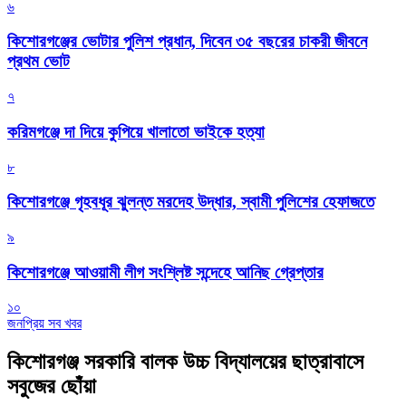
৬
কিশোরগঞ্জের ভোটার পুলিশ প্রধান, দিবেন ৩৫ বছরের চাকরী জীবনে
প্রথম ভোট
৭
করিমগঞ্জে দা দিয়ে কুপিয়ে খালাতো ভাইকে হত্যা
৮
কিশোরগঞ্জে গৃহবধূর ঝুলন্ত মরদেহ উদ্ধার, স্বামী পুলিশের হেফাজতে
৯
কিশোরগঞ্জে আওয়ামী লীগ সংশ্লিষ্ট সন্দেহে আনিছ গ্রেপ্তার
১০
জনপ্রিয় সব খবর
কিশোরগঞ্জ সরকারি বালক উচ্চ বিদ্যালয়ের ছাত্রাবাসে
সবুজের ছোঁয়া