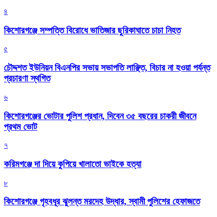
৪
কিশোরগঞ্জে সম্পত্তি বিরোধে ভাতিজার ছুরিকাঘাতে চাচা নিহত
৫
চৌদ্দশত ইউনিয়ন বিএনপির সভায় সভাপতি লাঞ্ছিত, বিচার না হওয়া পর্যন্ত
প্রচারণা স্থগিত
৬
কিশোরগঞ্জের ভোটার পুলিশ প্রধান, দিবেন ৩৫ বছরের চাকরী জীবনে
প্রথম ভোট
৭
করিমগঞ্জে দা দিয়ে কুপিয়ে খালাতো ভাইকে হত্যা
৮
কিশোরগঞ্জে গৃহবধূর ঝুলন্ত মরদেহ উদ্ধার, স্বামী পুলিশের হেফাজতে