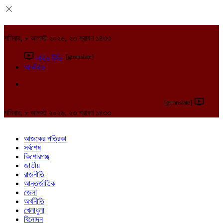
শনিবার, ৮ আগস্ট ২০২৬, ২৩ শ্রাবণ ১৪৩৩
[gtranslate]
লাইভ টিভি
আর্কাইভ
[gtranslate]
শনিবার, ৮ আগস্ট ২০২৬, ২৩ শ্রাবণ ১৪৩৩
আজকের পত্রিকা
সর্বশেষ
কিশোরগঞ্জ
জাতীয়
রাজনীতি
আন্তর্জাতিক
জেলা
অর্থনীতি
খেলাধুলা
বিনোদন