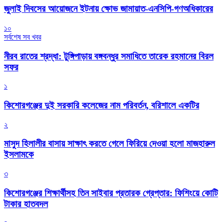
জুলাই দিবসের আয়োজনে ইটনায় ক্ষোভ জামায়াত-এনসিপি-গণঅধিকারের
১০
সর্বশেষ সব খবর
নীরব রাতের শ্রদ্ধা: টুঙ্গিপাড়ায় বঙ্গবন্ধুর সমাধিতে তারেক রহমানের বিরল
সফর
১
কিশোরগঞ্জের দুই সরকারি কলেজের নাম পরিবর্তন, বরিশালে একটির
২
মাসুদ হিলালীর বাসায় সাক্ষাৎ করতে গেলে ফিরিয়ে দেওয়া হলো মাজহারুল
ইসলামকে
৩
কিশোরগঞ্জের শিক্ষার্থীসহ তিন সাইবার প্রতারক গ্রেপ্তার: ফিশিংয়ে কোটি
টাকার হাতবদল