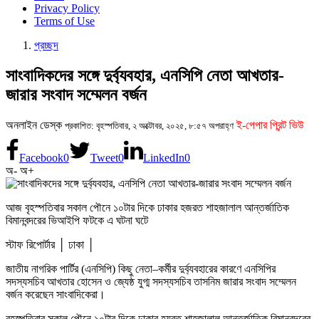
Privacy Policy
Terms of Use
প্রচ্ছদ
সাংবাদিকদের সঙ্গে দুর্ব্যবহার, এনসিপি নেতা আখতার-
জারার সংবাদ সম্মেলন বর্জন
অনলাইন ডেস্ক
ই-পেপার প্রিন্ট ভিউ
প্রকাশিত: বৃহস্পতিবার, ২ অক্টোবর, ২০২৫, ৮:৫৭ অপরাহ্ণ
Facebook
0
Tweet
0
LinkedIn
0
অ-
অ+
আজ বৃহস্পতিবার সকাল পৌনে ১০টার দিকে ঢাকার হজরত শাহজালাল আন্তর্জাতিক
বিমানবন্দরের ভিআইপি ফটকে এ ঘটনা ঘটে
স্টাফ রিপোর্টার │ ঢাকা │
জাতীয় নাগরিক পার্টির (এনসিপি) কিছু নেতা–কর্মীর দুর্ব্যবহারের কারণে এনসিপির
সদস্যসচিব আখতার হোসেন ও জ্যেষ্ঠ যুগ্ম সদস্যসচিব তাসনিম জারার সংবাদ সম্মেলন
বর্জন করেছেন সাংবাদিকেরা।
বৃহস্পতিবার সকাল পৌনে ১০টার দিকে ঢাকার হযরত শাহজালাল আন্তর্জাতিক বিমানবন্দরের