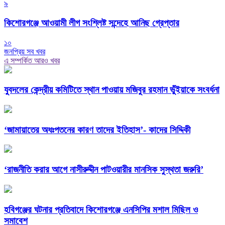
৯
কিশোরগঞ্জে আওয়ামী লীগ সংশ্লিষ্ট সন্দেহে আনিছ গ্রেপ্তার
১০
জনপ্রিয় সব খবর
এ সম্পর্কিত আরও খবর
যুবদলের কেন্দ্রীয় কমিটিতে স্থান পাওয়ায় মজিবুর রহমান ভুঁইয়াকে সংবর্ধনা
‘জামায়াতের অধঃপতনের কারণ তাদের ইতিহাস’- কাদের সিদ্দিকী
‘রাজনীতি করার আগে নাসীরুদ্দীন পাটওয়ারীর মানসিক সুস্থতা জরুরি’
হবিগঞ্জের ঘটনার প্রতিবাদে কিশোরগঞ্জে এনসিপির মশাল মিছিল ও
সমাবেশ