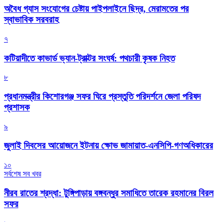
অবৈধ গ্যাস সংযোগের চেষ্টায় পাইপলাইনে ছিদ্র, মেরামতের পর
স্বাভাবিক সরবরাহ
৭
কটিয়াদীতে কাভার্ড ভ্যান-ট্রাক্টর সংঘর্ষ: পথচারী কৃষক নিহত
৮
প্রধানমন্ত্রীর কিশোরগঞ্জ সফর ঘিরে প্রস্তুতি পরিদর্শনে জেলা পরিষদ
প্রশাসক
৯
জুলাই দিবসের আয়োজনে ইটনায় ক্ষোভ জামায়াত-এনসিপি-গণঅধিকারের
১০
সর্বশেষ সব খবর
নীরব রাতের শ্রদ্ধা: টুঙ্গিপাড়ায় বঙ্গবন্ধুর সমাধিতে তারেক রহমানের বিরল
সফর