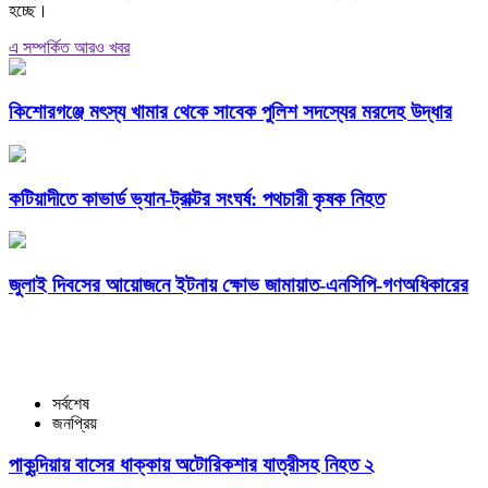
হচ্ছে।
এ সম্পর্কিত আরও খবর
কিশোরগঞ্জে মৎস্য খামার থেকে সাবেক পুলিশ সদস্যের মরদেহ উদ্ধার
কটিয়াদীতে কাভার্ড ভ্যান-ট্রাক্টর সংঘর্ষ: পথচারী কৃষক নিহত
জুলাই দিবসের আয়োজনে ইটনায় ক্ষোভ জামায়াত-এনসিপি-গণঅধিকারের
সর্বশেষ
জনপ্রিয়
পাকুন্দিয়ায় বাসের ধাক্কায় অটোরিকশার যাত্রীসহ নিহত ২