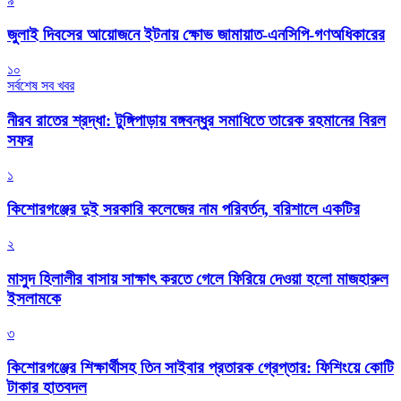
৯
জুলাই দিবসের আয়োজনে ইটনায় ক্ষোভ জামায়াত-এনসিপি-গণঅধিকারের
১০
সর্বশেষ সব খবর
নীরব রাতের শ্রদ্ধা: টুঙ্গিপাড়ায় বঙ্গবন্ধুর সমাধিতে তারেক রহমানের বিরল
সফর
১
কিশোরগঞ্জের দুই সরকারি কলেজের নাম পরিবর্তন, বরিশালে একটির
২
মাসুদ হিলালীর বাসায় সাক্ষাৎ করতে গেলে ফিরিয়ে দেওয়া হলো মাজহারুল
ইসলামকে
৩
কিশোরগঞ্জের শিক্ষার্থীসহ তিন সাইবার প্রতারক গ্রেপ্তার: ফিশিংয়ে কোটি
টাকার হাতবদল