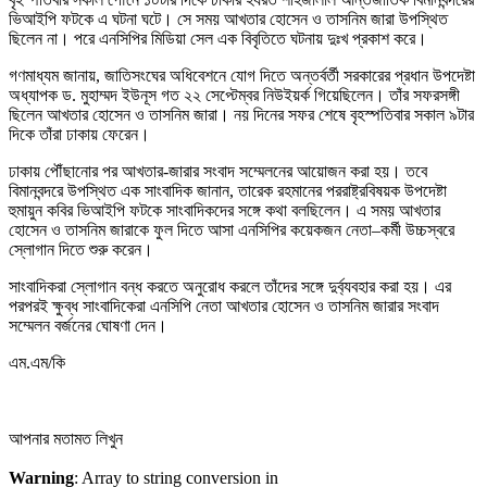
ভিআইপি ফটকে এ ঘটনা ঘটে। সে সময় আখতার হোসেন ও তাসনিম জারা উপস্থিত
ছিলেন না। পরে এনসিপির মিডিয়া সেল এক বিবৃতিতে ঘটনায় দুঃখ প্রকাশ করে।
গণমাধ্যম জানায়, জাতিসংঘের অধিবেশনে যোগ দিতে অন্তর্বর্তী সরকারের প্রধান উপদেষ্টা
অধ্যাপক ড. মুহাম্মদ ইউনূস গত ২২ সেপ্টেম্বর নিউইয়র্ক গিয়েছিলেন। তাঁর সফরসঙ্গী
ছিলেন আখতার হোসেন ও তাসনিম জারা। নয় দিনের সফর শেষে বৃহস্পতিবার সকাল ৯টার
দিকে তাঁরা ঢাকায় ফেরেন।
ঢাকায় পৌঁছানোর পর আখতার-জারার সংবাদ সম্মেলনের আয়োজন করা হয়। তবে
বিমানবন্দরে উপস্থিত এক সাংবাদিক জানান, তারেক রহমানের পররাষ্ট্রবিষয়ক উপদেষ্টা
হুমায়ুন কবির ভিআইপি ফটকে সাংবাদিকদের সঙ্গে কথা বলছিলেন। এ সময় আখতার
হোসেন ও তাসনিম জারাকে ফুল দিতে আসা এনসিপির কয়েকজন নেতা–কর্মী উচ্চস্বরে
স্লোগান দিতে শুরু করেন।
সাংবাদিকরা স্লোগান বন্ধ করতে অনুরোধ করলে তাঁদের সঙ্গে দুর্ব্যবহার করা হয়। এর
পরপরই ক্ষুব্ধ সাংবাদিকেরা এনসিপি নেতা আখতার হোসেন ও তাসনিম জারার সংবাদ
সম্মেলন বর্জনের ঘোষণা দেন।
এম.এম/কি
আপনার মতামত লিখুন
Warning
: Array to string conversion in