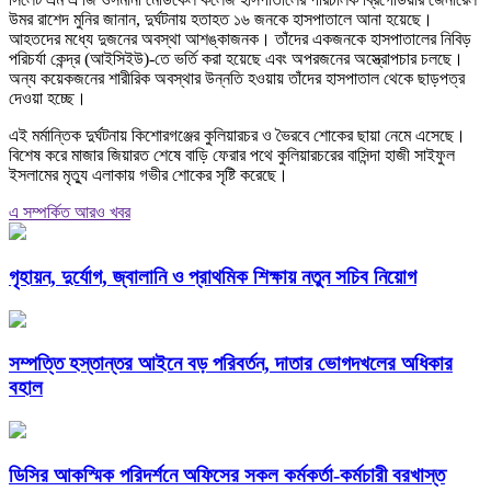
উমর রাশেদ মুনির জানান, দুর্ঘটনায় হতাহত ১৬ জনকে হাসপাতালে আনা হয়েছে।
আহতদের মধ্যে দুজনের অবস্থা আশঙ্কাজনক। তাঁদের একজনকে হাসপাতালের নিবিড়
পরিচর্যা কেন্দ্র (আইসিইউ)-তে ভর্তি করা হয়েছে এবং অপরজনের অস্ত্রোপচার চলছে।
অন্য কয়েকজনের শারীরিক অবস্থার উন্নতি হওয়ায় তাঁদের হাসপাতাল থেকে ছাড়পত্র
দেওয়া হচ্ছে।
এই মর্মান্তিক দুর্ঘটনায় কিশোরগঞ্জের কুলিয়ারচর ও ভৈরবে শোকের ছায়া নেমে এসেছে।
বিশেষ করে মাজার জিয়ারত শেষে বাড়ি ফেরার পথে কুলিয়ারচরের বাসিন্দা হাজী সাইফুল
ইসলামের মৃত্যু এলাকায় গভীর শোকের সৃষ্টি করেছে।
এ সম্পর্কিত আরও খবর
গৃহায়ন, দুর্যোগ, জ্বালানি ও প্রাথমিক শিক্ষায় নতুন সচিব নিয়োগ
সম্পত্তি হস্তান্তর আইনে বড় পরিবর্তন, দাতার ভোগদখলের অধিকার
বহাল
ডিসির আকস্মিক পরিদর্শনে অফিসের সকল কর্মকর্তা-কর্মচারী বরখাস্ত