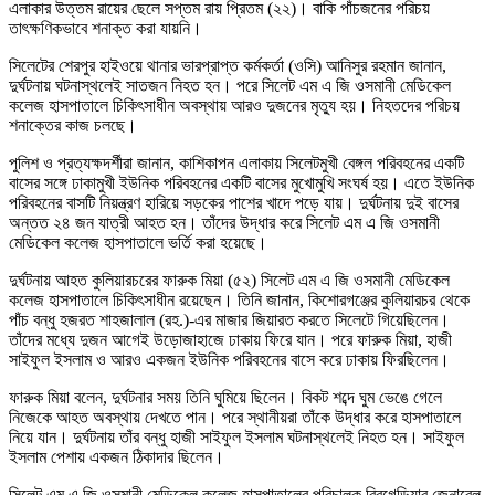
এলাকার উত্তম রায়ের ছেলে সপ্তম রায় প্রিতম (২২)। বাকি পাঁচজনের পরিচয়
তাৎক্ষণিকভাবে শনাক্ত করা যায়নি।
সিলেটের শেরপুর হাইওয়ে থানার ভারপ্রাপ্ত কর্মকর্তা (ওসি) আনিসুর রহমান জানান,
দুর্ঘটনায় ঘটনাস্থলেই সাতজন নিহত হন। পরে সিলেট এম এ জি ওসমানী মেডিকেল
কলেজ হাসপাতালে চিকিৎসাধীন অবস্থায় আরও দুজনের মৃত্যু হয়। নিহতদের পরিচয়
শনাক্তের কাজ চলছে।
পুলিশ ও প্রত্যক্ষদর্শীরা জানান, কাশিকাপন এলাকায় সিলেটমুখী বেঙ্গল পরিবহনের একটি
বাসের সঙ্গে ঢাকামুখী ইউনিক পরিবহনের একটি বাসের মুখোমুখি সংঘর্ষ হয়। এতে ইউনিক
পরিবহনের বাসটি নিয়ন্ত্রণ হারিয়ে সড়কের পাশের খাদে পড়ে যায়। দুর্ঘটনায় দুই বাসের
অন্তত ২৪ জন যাত্রী আহত হন। তাঁদের উদ্ধার করে সিলেট এম এ জি ওসমানী
মেডিকেল কলেজ হাসপাতালে ভর্তি করা হয়েছে।
দুর্ঘটনায় আহত কুলিয়ারচরের ফারুক মিয়া (৫২) সিলেট এম এ জি ওসমানী মেডিকেল
কলেজ হাসপাতালে চিকিৎসাধীন রয়েছেন। তিনি জানান, কিশোরগঞ্জের কুলিয়ারচর থেকে
পাঁচ বন্ধু হজরত শাহজালাল (রহ.)-এর মাজার জিয়ারত করতে সিলেটে গিয়েছিলেন।
তাঁদের মধ্যে দুজন আগেই উড়োজাহাজে ঢাকায় ফিরে যান। পরে ফারুক মিয়া, হাজী
সাইফুল ইসলাম ও আরও একজন ইউনিক পরিবহনের বাসে করে ঢাকায় ফিরছিলেন।
ফারুক মিয়া বলেন, দুর্ঘটনার সময় তিনি ঘুমিয়ে ছিলেন। বিকট শব্দে ঘুম ভেঙে গেলে
নিজেকে আহত অবস্থায় দেখতে পান। পরে স্থানীয়রা তাঁকে উদ্ধার করে হাসপাতালে
নিয়ে যান। দুর্ঘটনায় তাঁর বন্ধু হাজী সাইফুল ইসলাম ঘটনাস্থলেই নিহত হন। সাইফুল
ইসলাম পেশায় একজন ঠিকাদার ছিলেন।
সিলেট এম এ জি ওসমানী মেডিকেল কলেজ হাসপাতালের পরিচালক ব্রিগেডিয়ার জেনারেল