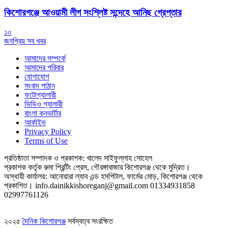
কিশোরগঞ্জে আওয়ামী লীগ সংশ্লিষ্ট সন্দেহে আনিছ গ্রেপ্তার
১০
জনপ্রিয় সব খবর
আমাদের সম্পর্কে
আমাদের পরিবার
যোগাযোগ
সংবাদ পাঠান
ফটোগ্যালারী
ভিডিও গ্যালারী
বাংলা কনভার্টার
আর্কাইভ
Privacy Policy
Terms of Use
প্রতিষ্ঠাতা সম্পাদক ও প্রকাশক: খালেদ সাইফুল্লাহ সোহেল
প্রকাশক কর্তৃক রুমা প্রিন্টিং প্রেস, গৌরঙ্গাবাজার কিশোরগঞ্জ থেকে মুদ্রিত।
অস্থায়ী কার্যালয়: আনোয়ারা ল্যাব এন্ড হসপিটাল, ফার্মের মোড়, কিশোরগঞ্জ থেকে
প্রকাশিত।
info.dainikkishoreganj@gmail.com
01334931858
02997761126
২০২৫
দৈনিক কিশোরগঞ্জ
সর্বস্বত্ব সংরক্ষিত