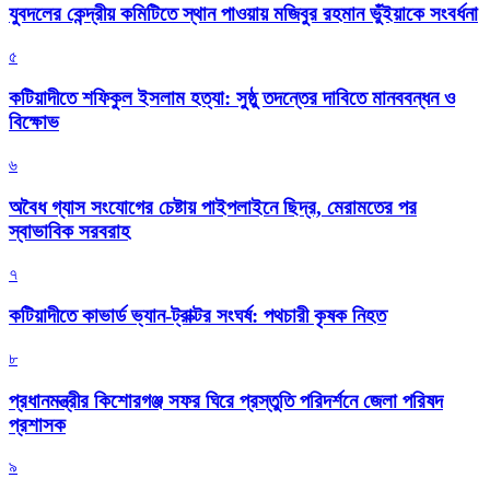
যুবদলের কেন্দ্রীয় কমিটিতে স্থান পাওয়ায় মজিবুর রহমান ভুঁইয়াকে সংবর্ধনা
৫
কটিয়াদীতে শফিকুল ইসলাম হত্যা: সুষ্ঠু তদন্তের দাবিতে মানববন্ধন ও
বিক্ষোভ
৬
অবৈধ গ্যাস সংযোগের চেষ্টায় পাইপলাইনে ছিদ্র, মেরামতের পর
স্বাভাবিক সরবরাহ
৭
কটিয়াদীতে কাভার্ড ভ্যান-ট্রাক্টর সংঘর্ষ: পথচারী কৃষক নিহত
৮
প্রধানমন্ত্রীর কিশোরগঞ্জ সফর ঘিরে প্রস্তুতি পরিদর্শনে জেলা পরিষদ
প্রশাসক
৯