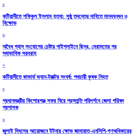
৫
কটিয়াদীতে শফিকুল ইসলাম হত্যা: সুষ্ঠু তদন্তের দাবিতে মানববন্ধন ও
বিক্ষোভ
৬
অবৈধ গ্যাস সংযোগের চেষ্টায় পাইপলাইনে ছিদ্র, মেরামতের পর
স্বাভাবিক সরবরাহ
৭
কটিয়াদীতে কাভার্ড ভ্যান-ট্রাক্টর সংঘর্ষ: পথচারী কৃষক নিহত
৮
প্রধানমন্ত্রীর কিশোরগঞ্জ সফর ঘিরে প্রস্তুতি পরিদর্শনে জেলা পরিষদ
প্রশাসক
৯
জুলাই দিবসের আয়োজনে ইটনায় ক্ষোভ জামায়াত-এনসিপি-গণঅধিকারের