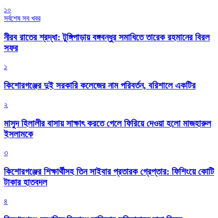
১০
সর্বশেষ সব খবর
নীরব রাতের শ্রদ্ধা: টুঙ্গিপাড়ায় বঙ্গবন্ধুর সমাধিতে তারেক রহমানের বিরল
সফর
১
কিশোরগঞ্জের দুই সরকারি কলেজের নাম পরিবর্তন, বরিশালে একটির
২
মাসুদ হিলালীর বাসায় সাক্ষাৎ করতে গেলে ফিরিয়ে দেওয়া হলো মাজহারুল
ইসলামকে
৩
কিশোরগঞ্জের শিক্ষার্থীসহ তিন সাইবার প্রতারক গ্রেপ্তার: ফিশিংয়ে কোটি
টাকার হাতবদল
৪