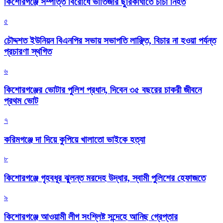
কিশোরগঞ্জে সম্পত্তি বিরোধে ভাতিজার ছুরিকাঘাতে চাচা নিহত
৫
চৌদ্দশত ইউনিয়ন বিএনপির সভায় সভাপতি লাঞ্ছিত, বিচার না হওয়া পর্যন্ত
প্রচারণা স্থগিত
৬
কিশোরগঞ্জের ভোটার পুলিশ প্রধান, দিবেন ৩৫ বছরের চাকরী জীবনে
প্রথম ভোট
৭
করিমগঞ্জে দা দিয়ে কুপিয়ে খালাতো ভাইকে হত্যা
৮
কিশোরগঞ্জে গৃহবধূর ঝুলন্ত মরদেহ উদ্ধার, স্বামী পুলিশের হেফাজতে
৯
কিশোরগঞ্জে আওয়ামী লীগ সংশ্লিষ্ট সন্দেহে আনিছ গ্রেপ্তার