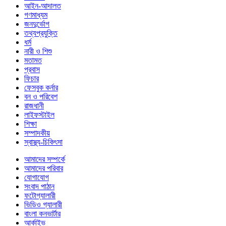
আইন-আদালত
গণমাধ্যম
জনদুর্ভোগ
তথ্যপ্রযুক্তি
ধর্ম
নারী ও শিশু
মতামত
প্রবাস
ফিচার
ফেসবুক কর্নার
বন ও পরিবেশ
রাজধানী
লাইফস্টাইল
শিক্ষা
সম্পাদকীয়
স্বাস্থ্য-চিকিৎসা
আমাদের সম্পর্কে
আমাদের পরিবার
যোগাযোগ
সংবাদ পাঠান
ফটোগ্যালারী
ভিডিও গ্যালারী
বাংলা কনভার্টার
আর্কাইভ