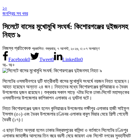
১০
জনপ্রিয় সব খবর
সিলেটে বাসের মুখোমুখি সংঘর্ষ: কিশোরগঞ্জের দুইজনসহ
নিহত ৯
নিজস্ব প্রতিবেদক
প্রকাশিত: শুক্রবার, ৭ আগস্ট, ২০২৬, ৩:০৭ অপরাহ্ণ
Facebook
0
Tweet
0
LinkedIn
0
অ-
অ+
সিলেটের ওসমানীনগরে দুটি যাত্রীবাহী বাসের মুখোমুখি সংঘর্ষে নয়জন নিহত হয়েছেন।
আহত হয়েছেন অন্তত ২৪ জন। নিহতদের মধ্যে কিশোরগঞ্জের কুলিয়ারচর ও ভৈরব
উপজেলার দুজন রয়েছেন। শুক্রবার সকাল সাড়ে ৭টার দিকে ঢাকা-সিলেট মহাসড়কের
ওসমানীনগর উপজেলার কাশিকাপন এলাকায় এ দুর্ঘটনা ঘটে।
নিহত কিশোরগঞ্জের দুজন হলেন কুলিয়ারচর উপজেলার লক্ষীপুর এলাকার হাজী সাইফুল
ইসলাম (৫০) এবং ভৈরব উপজেলার চণ্ডিবর এলাকার বাবুল মিয়ার মেয়ে শিল্পী পেহেলী
ভৈরবী (১৭)।
এ ছাড়া নিহত অন্যরা হলেন ঢাকার বিক্রমপুরের বাসিন্দা ও বর্তমানে সিলেটের চণ্ডিপুর
এলাকার জাহাঙ্গীর আলমের তিন বছর বয়সী মেয়ে জায়ফা এবং সিলেট নগরের সুবহানীঘাট