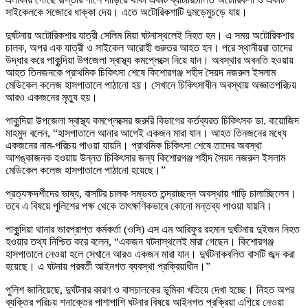
সাইকেলকে সজোরে ধাক্কা দেয়। এতে অটোরিকশাটি দুমড়েমুচড়ে যায়।
দুর্ঘটনায় অটোরিকশার যাত্রী সেলিম মিয়া ঘটনাস্থলেই নিহত হন। এ সময় অটোরিকশার
চালক, অপর এক যাত্রী ও সাইকেল আরোহী গুরুতর আহত হন। পরে স্থানীয়রা তাদের
উদ্ধার করে পাকুন্দিয়া উপজেলা স্বাস্থ্য কমপ্লেক্সে নিয়ে যান। অবস্থার অবনতি হওয়ায়
আহত তিনজনকে প্রাথমিক চিকিৎসা শেষে কিশোরগঞ্জ শহীদ সৈয়দ নজরুল ইসলাম
মেডিকেল কলেজ হাসপাতালে পাঠানো হয়। সেখানে চিকিৎসাধীন অবস্থায় অজ্ঞাতপরিচয়
আরও একজনের মৃত্যু হয়।
পাকুন্দিয়া উপজেলা স্বাস্থ্য কমপ্লেক্সের জরুরি বিভাগের কর্তব্যরত চিকিৎসক ডা. বায়োজিদ
মাহমুদ বলেন, “হাসপাতালে আনার আগেই একজন মারা যান। আহত তিনজনের মধ্যে
একজনের নাম-পরিচয় পাওয়া যায়নি। প্রাথমিক চিকিৎসা শেষে তাদের অবস্থা
আশঙ্কাজনক হওয়ায় উন্নত চিকিৎসার জন্য কিশোরগঞ্জ শহীদ সৈয়দ নজরুল ইসলাম
মেডিকেল কলেজ হাসপাতালে পাঠানো হয়েছে।”
প্রত্যক্ষদর্শীদের ভাষ্য, বাসটির চালক সম্ভবত তন্দ্রাচ্ছন্ন অবস্থায় গাড়ি চালাচ্ছিলেন।
তবে এ বিষয়ে পুলিশের পক্ষ থেকে তাৎক্ষণিকভাবে কোনো মন্তব্য পাওয়া যায়নি।
পাকুন্দিয়া থানার ভারপ্রাপ্ত কর্মকর্তা (ওসি) এস এম আরিফুর রহমান দুর্ঘটনায় দুইজন নিহত
হওয়ার তথ্য নিশ্চিত করে বলেন, “একজন ঘটনাস্থলেই মারা গেছেন। কিশোরগঞ্জ
হাসপাতালে নেওয়া হলে সেখানে আরও একজন মারা যান। দুর্ঘটনাকবলিত বাসটি জব্দ করা
হয়েছে। এ ঘটনায় পরবর্তী আইনগত ব্যবস্থা প্রক্রিয়াধীন।”
পুলিশ জানিয়েছে, দুর্ঘটনার কারণ ও বাসচালকের ভূমিকা খতিয়ে দেখা হচ্ছে। নিহত অপর
ব্যক্তির পরিচয় শনাক্তের পাশাপাশি ঘটনার বিষয়ে আইনগত প্রক্রিয়া এগিয়ে নেওয়া