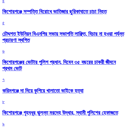
৪
কিশোরগঞ্জে সম্পত্তি বিরোধে ভাতিজার ছুরিকাঘাতে চাচা নিহত
৫
চৌদ্দশত ইউনিয়ন বিএনপির সভায় সভাপতি লাঞ্ছিত, বিচার না হওয়া পর্যন্ত
প্রচারণা স্থগিত
৬
কিশোরগঞ্জের ভোটার পুলিশ প্রধান, দিবেন ৩৫ বছরের চাকরী জীবনে
প্রথম ভোট
৭
করিমগঞ্জে দা দিয়ে কুপিয়ে খালাতো ভাইকে হত্যা
৮
কিশোরগঞ্জে গৃহবধূর ঝুলন্ত মরদেহ উদ্ধার, স্বামী পুলিশের হেফাজতে
৯