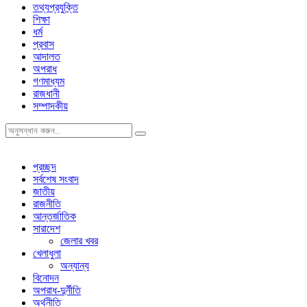
তথ্যপ্রযুক্তি
শিক্ষা
ধর্ম
প্রবাস
আদালত
অপরাধ
গণমাধ্যম
রাজধানী
সম্পাদকীয়
প্রচ্ছদ
সর্বশেষ সংবাদ
জাতীয়
রাজনীতি
আন্তর্জাতিক
সারাদেশ
জেলার খবর
খেলাধুলা
অন্যান্য
বিনোদন
অপরাধ-দুর্নীতি
অর্থনীতি