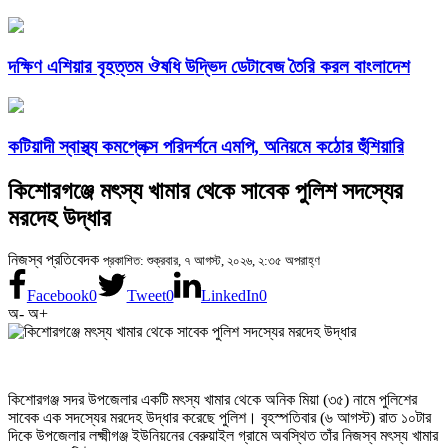
দক্ষিণ এশিয়ার বৃহত্তম ঔষধি উদ্ভিদ ডেটাবেজ তৈরি করল বাংলাদেশ
কটিয়াদী স্বাস্থ্য কমপ্লেক্স পরিদর্শনে এমপি, অনিয়মে কঠোর হুঁশিয়ারি
কিশোরগঞ্জে মৎস্য খামার থেকে সাবেক পুলিশ সদস্যের
মরদেহ উদ্ধার
নিজস্ব প্রতিবেদক
প্রকাশিত: শুক্রবার, ৭ আগস্ট, ২০২৬, ২:৩৫ অপরাহ্ণ
Facebook
0
Tweet
0
LinkedIn
0
অ-
অ+
কিশোরগঞ্জ সদর উপজেলার একটি মৎস্য খামার থেকে অনিক মিয়া (৩৫) নামে পুলিশের
সাবেক এক সদস্যের মরদেহ উদ্ধার করেছে পুলিশ। বৃহস্পতিবার (৬ আগস্ট) রাত ১০টার
দিকে উপজেলার লক্ষ্মীগঞ্জ ইউনিয়নের বেরুয়াইল গ্রামে অবস্থিত তাঁর নিজস্ব মৎস্য খামার