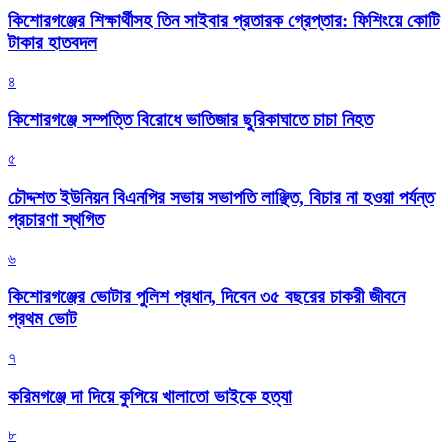
কিশোরগঞ্জের শিক্ষার্থীসহ তিন সাইবার প্রতারক গ্রেপ্তার: ফিশিংয়ে কোটি
টাকার হাতবদল
৪
কিশোরগঞ্জে সম্পত্তি বিরোধে ভাতিজার ছুরিকাঘাতে চাচা নিহত
৫
চৌদ্দশত ইউনিয়ন বিএনপির সভায় সভাপতি লাঞ্ছিত, বিচার না হওয়া পর্যন্ত
প্রচারণা স্থগিত
৬
কিশোরগঞ্জের ভোটার পুলিশ প্রধান, দিবেন ৩৫ বছরের চাকরী জীবনে
প্রথম ভোট
৭
করিমগঞ্জে দা দিয়ে কুপিয়ে খালাতো ভাইকে হত্যা
৮