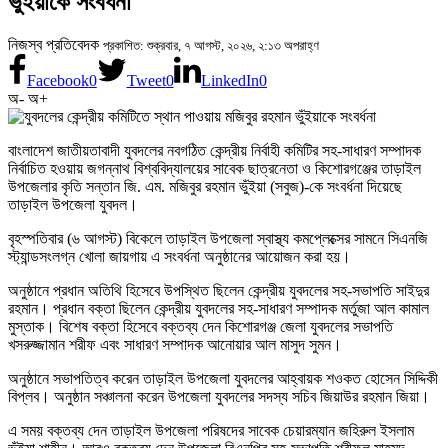
ভুঁইয়াকে সংবর্ধনা
নিজস্ব প্রতিবেদক
প্রকাশিত: শুক্রবার, ৭ আগস্ট, ২০২৬, ২:১৩ অপরাহ্ণ
Facebook
0
Tweet
0
LinkedIn
0
অ-
অ+
বাংলাদেশ জাতীয়তাবাদী যুবদলের নবগঠিত কেন্দ্রীয় নির্বাহী কমিটির সহ-সাধারণ সম্পাদক
নির্বাচিত হওয়ায় জগন্নাথ বিশ্ববিদ্যালয়ের সাবেক ছাত্রনেতা ও কিশোরগঞ্জের তাড়াইল
উপজেলার কৃতি সন্তান জি. এম. মজিবুর রহমান ভুঁইয়া (সবুজ)-কে সংবর্ধনা দিয়েছে
তাড়াইল উপজেলা যুবদল।
বৃহস্পতিবার (৬ আগস্ট) বিকেলে তাড়াইল উপজেলা স্বাস্থ্য কমপ্লেক্সের সামনে সিএনজি
স্ট্যান্ডসংলগ্ন খোলা জায়গায় এ সংবর্ধনা অনুষ্ঠানের আয়োজন করা হয়।
অনুষ্ঠানে প্রধান অতিথি হিসেবে উপস্থিত ছিলেন কেন্দ্রীয় যুবদলের সহ-সভাপতি সাইদুর
রহমান। প্রধান বক্তা ছিলেন কেন্দ্রীয় যুবদলের সহ-সাধারণ সম্পাদক মর্তুজা আল কামাল
মুস্তাক। বিশেষ বক্তা হিসেবে বক্তব্য দেন কিশোরগঞ্জ জেলা যুবদলের সভাপতি
খসরুজ্জামান শরীফ এবং সাধারণ সম্পাদক আনোয়ার আল মাসুদ সুমন।
অনুষ্ঠানে সভাপতিত্ব করেন তাড়াইল উপজেলা যুবদলের আহ্বায়ক শওকত হোসেন সিদ্দিকী
বিপ্লব। অনুষ্ঠান সঞ্চালনা করেন উপজেলা যুবদলের সদস্য সচিব জিয়াউর রহমান জিয়া।
এ সময় বক্তব্য দেন তাড়াইল উপজেলা পরিষদের সাবেক চেয়ারম্যান জহিরুল ইসলাম