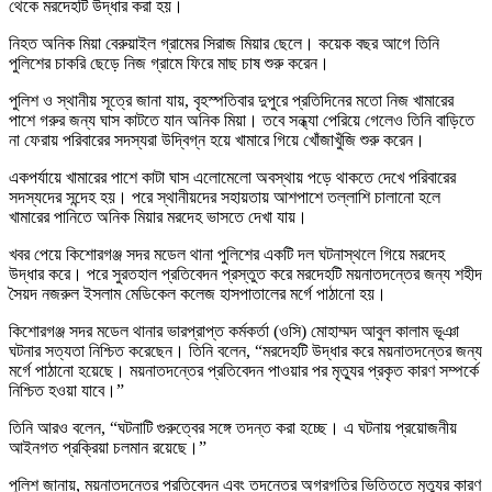
থেকে মরদেহটি উদ্ধার করা হয়।
নিহত অনিক মিয়া বেরুয়াইল গ্রামের সিরাজ মিয়ার ছেলে। কয়েক বছর আগে তিনি
পুলিশের চাকরি ছেড়ে নিজ গ্রামে ফিরে মাছ চাষ শুরু করেন।
পুলিশ ও স্থানীয় সূত্রে জানা যায়, বৃহস্পতিবার দুপুরে প্রতিদিনের মতো নিজ খামারের
পাশে গরুর জন্য ঘাস কাটতে যান অনিক মিয়া। তবে সন্ধ্যা পেরিয়ে গেলেও তিনি বাড়িতে
না ফেরায় পরিবারের সদস্যরা উদ্বিগ্ন হয়ে খামারে গিয়ে খোঁজাখুঁজি শুরু করেন।
একপর্যায়ে খামারের পাশে কাটা ঘাস এলোমেলো অবস্থায় পড়ে থাকতে দেখে পরিবারের
সদস্যদের সন্দেহ হয়। পরে স্থানীয়দের সহায়তায় আশপাশে তল্লাশি চালানো হলে
খামারের পানিতে অনিক মিয়ার মরদেহ ভাসতে দেখা যায়।
খবর পেয়ে কিশোরগঞ্জ সদর মডেল থানা পুলিশের একটি দল ঘটনাস্থলে গিয়ে মরদেহ
উদ্ধার করে। পরে সুরতহাল প্রতিবেদন প্রস্তুত করে মরদেহটি ময়নাতদন্তের জন্য শহীদ
সৈয়দ নজরুল ইসলাম মেডিকেল কলেজ হাসপাতালের মর্গে পাঠানো হয়।
কিশোরগঞ্জ সদর মডেল থানার ভারপ্রাপ্ত কর্মকর্তা (ওসি) মোহাম্মদ আবুল কালাম ভূঞা
ঘটনার সত্যতা নিশ্চিত করেছেন। তিনি বলেন, “মরদেহটি উদ্ধার করে ময়নাতদন্তের জন্য
মর্গে পাঠানো হয়েছে। ময়নাতদন্তের প্রতিবেদন পাওয়ার পর মৃত্যুর প্রকৃত কারণ সম্পর্কে
নিশ্চিত হওয়া যাবে।”
তিনি আরও বলেন, “ঘটনাটি গুরুত্বের সঙ্গে তদন্ত করা হচ্ছে। এ ঘটনায় প্রয়োজনীয়
আইনগত প্রক্রিয়া চলমান রয়েছে।”
পুলিশ জানায়, ময়নাতদন্তের প্রতিবেদন এবং তদন্তের অগ্রগতির ভিত্তিতে মৃত্যুর কারণ