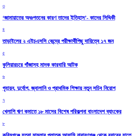
৩
‘জামায়াতের অধঃপতনের কারণ তাদের ইতিহাস’- কাদের সিদ্দিকী
৪
তাড়াইলের ২ এইচএসসি কেন্দ্রে পরীক্ষার্থীপিছু দায়িত্বে ১৭ জন
৫
কুলিয়ারচরে গাঁজাসহ মাদক কারবারি আটক
৬
গৃহায়ন, দুর্যোগ, জ্বালানি ও প্রাথমিক শিক্ষায় নতুন সচিব নিয়োগ
৭
খেলাপি ঋণ কমাতে ১৮ মাসের বিশেষ পরিকল্পনা বাংলাদেশ ব্যাংকের
৮
করিমগঞ্জে হত্যা মামলার পলাতক আসামি নারায়ণগঞ্জ থেকে র‌্যাবের হাতে