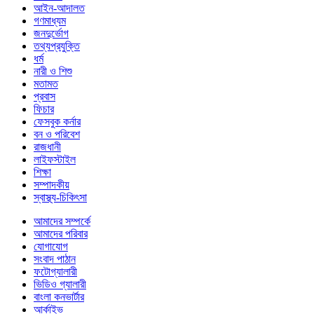
আইন-আদালত
গণমাধ্যম
জনদুর্ভোগ
তথ্যপ্রযুক্তি
ধর্ম
নারী ও শিশু
মতামত
প্রবাস
ফিচার
ফেসবুক কর্নার
বন ও পরিবেশ
রাজধানী
লাইফস্টাইল
শিক্ষা
সম্পাদকীয়
স্বাস্থ্য-চিকিৎসা
আমাদের সম্পর্কে
আমাদের পরিবার
যোগাযোগ
সংবাদ পাঠান
ফটোগ্যালারী
ভিডিও গ্যালারী
বাংলা কনভার্টার
আর্কাইভ