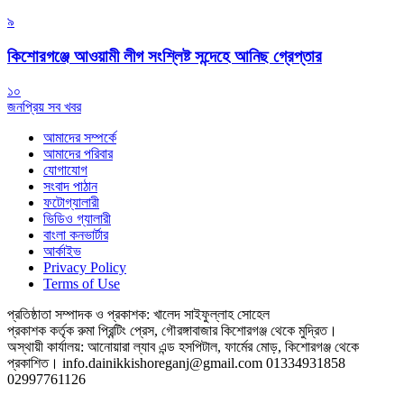
৯
কিশোরগঞ্জে আওয়ামী লীগ সংশ্লিষ্ট সন্দেহে আনিছ গ্রেপ্তার
১০
জনপ্রিয় সব খবর
আমাদের সম্পর্কে
আমাদের পরিবার
যোগাযোগ
সংবাদ পাঠান
ফটোগ্যালারী
ভিডিও গ্যালারী
বাংলা কনভার্টার
আর্কাইভ
Privacy Policy
Terms of Use
প্রতিষ্ঠাতা সম্পাদক ও প্রকাশক: খালেদ সাইফুল্লাহ সোহেল
প্রকাশক কর্তৃক রুমা প্রিন্টিং প্রেস, গৌরঙ্গাবাজার কিশোরগঞ্জ থেকে মুদ্রিত।
অস্থায়ী কার্যালয়: আনোয়ারা ল্যাব এন্ড হসপিটাল, ফার্মের মোড়, কিশোরগঞ্জ থেকে
প্রকাশিত।
info.dainikkishoreganj@gmail.com
01334931858
02997761126