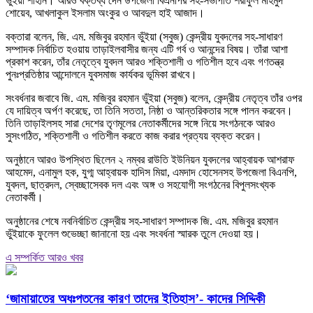
ভুঁইয়া শাহীন। আরও বক্তব্য দেন উপজেলা বিএনপির সহ-সভাপতি শরীফুল মাহমুদ
শোয়েব, আখলাকুল ইসলাম অংকুর ও আবদুল হাই আজাদ।
বক্তারা বলেন, জি. এম. মজিবুর রহমান ভুঁইয়া (সবুজ) কেন্দ্রীয় যুবদলের সহ-সাধারণ
সম্পাদক নির্বাচিত হওয়ায় তাড়াইলবাসীর জন্য এটি গর্ব ও আনন্দের বিষয়। তাঁরা আশা
প্রকাশ করেন, তাঁর নেতৃত্বে যুবদল আরও শক্তিশালী ও গতিশীল হবে এবং গণতন্ত্র
পুনঃপ্রতিষ্ঠার আন্দোলনে যুবসমাজ কার্যকর ভূমিকা রাখবে।
সংবর্ধনার জবাবে জি. এম. মজিবুর রহমান ভুঁইয়া (সবুজ) বলেন, কেন্দ্রীয় নেতৃত্ব তাঁর ওপর
যে দায়িত্ব অর্পণ করেছে, তা তিনি সততা, নিষ্ঠা ও আন্তরিকতার সঙ্গে পালন করবেন।
তিনি তাড়াইলসহ সারা দেশের তৃণমূলের নেতাকর্মীদের সঙ্গে নিয়ে সংগঠনকে আরও
সুসংগঠিত, শক্তিশালী ও গতিশীল করতে কাজ করার প্রত্যয় ব্যক্ত করেন।
অনুষ্ঠানে আরও উপস্থিত ছিলেন ২ নম্বর রাউতি ইউনিয়ন যুবদলের আহ্বায়ক আশরাফ
আহমেদ, এনামুল হক, যুগ্ম আহ্বায়ক হাদিস মিয়া, এমদাদ হোসেনসহ উপজেলা বিএনপি,
যুবদল, ছাত্রদল, স্বেচ্ছাসেবক দল এবং অঙ্গ ও সহযোগী সংগঠনের বিপুলসংখ্যক
নেতাকর্মী।
অনুষ্ঠানের শেষে নবনির্বাচিত কেন্দ্রীয় সহ-সাধারণ সম্পাদক জি. এম. মজিবুর রহমান
ভুঁইয়াকে ফুলেল শুভেচ্ছা জানানো হয় এবং সংবর্ধনা স্মারক তুলে দেওয়া হয়।
এ সম্পর্কিত আরও খবর
‘জামায়াতের অধঃপতনের কারণ তাদের ইতিহাস’- কাদের সিদ্দিকী