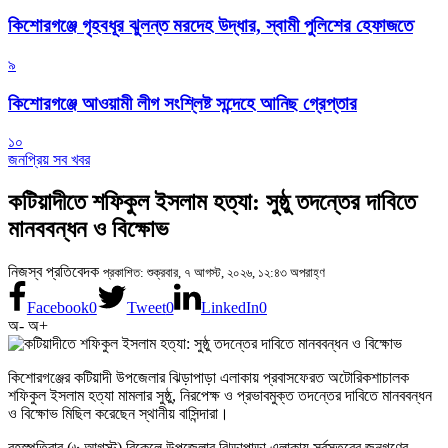
কিশোরগঞ্জে গৃহবধূর ঝুলন্ত মরদেহ উদ্ধার, স্বামী পুলিশের হেফাজতে
৯
কিশোরগঞ্জে আওয়ামী লীগ সংশ্লিষ্ট সন্দেহে আনিছ গ্রেপ্তার
১০
জনপ্রিয় সব খবর
কটিয়াদীতে শফিকুল ইসলাম হত্যা: সুষ্ঠু তদন্তের দাবিতে
মানববন্ধন ও বিক্ষোভ
নিজস্ব প্রতিবেদক
প্রকাশিত: শুক্রবার, ৭ আগস্ট, ২০২৬, ১২:৪৩ অপরাহ্ণ
Facebook
0
Tweet
0
LinkedIn
0
অ-
অ+
কিশোরগঞ্জের কটিয়াদী উপজেলার ঝিড়াপাড়া এলাকায় প্রবাসফেরত অটোরিকশাচালক
শফিকুল ইসলাম হত্যা মামলার সুষ্ঠু, নিরপেক্ষ ও প্রভাবমুক্ত তদন্তের দাবিতে মানববন্ধন
ও বিক্ষোভ মিছিল করেছেন স্থানীয় বাসিন্দারা।
বৃহস্পতিবার (৬ আগস্ট) বিকেলে উপজেলার ঝিড়াপাড়া এলাকায় সর্বস্তরের জনগণের