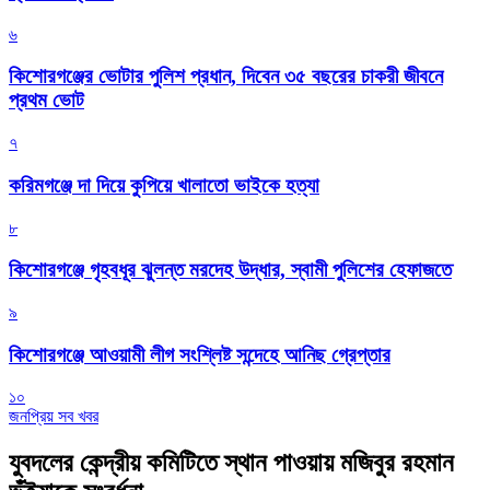
৬
কিশোরগঞ্জের ভোটার পুলিশ প্রধান, দিবেন ৩৫ বছরের চাকরী জীবনে
প্রথম ভোট
৭
করিমগঞ্জে দা দিয়ে কুপিয়ে খালাতো ভাইকে হত্যা
৮
কিশোরগঞ্জে গৃহবধূর ঝুলন্ত মরদেহ উদ্ধার, স্বামী পুলিশের হেফাজতে
৯
কিশোরগঞ্জে আওয়ামী লীগ সংশ্লিষ্ট সন্দেহে আনিছ গ্রেপ্তার
১০
জনপ্রিয় সব খবর
যুবদলের কেন্দ্রীয় কমিটিতে স্থান পাওয়ায় মজিবুর রহমান