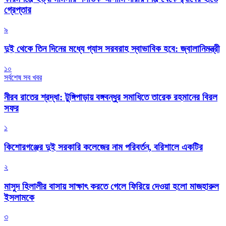
গ্রেপ্তার
৯
দুই থেকে তিন দিনের মধ্যে গ্যাস সরবরাহ স্বাভাবিক হবে: জ্বালানিমন্ত্রী
১০
সর্বশেষ সব খবর
নীরব রাতের শ্রদ্ধা: টুঙ্গিপাড়ায় বঙ্গবন্ধুর সমাধিতে তারেক রহমানের বিরল
সফর
১
কিশোরগঞ্জের দুই সরকারি কলেজের নাম পরিবর্তন, বরিশালে একটির
২
মাসুদ হিলালীর বাসায় সাক্ষাৎ করতে গেলে ফিরিয়ে দেওয়া হলো মাজহারুল
ইসলামকে
৩