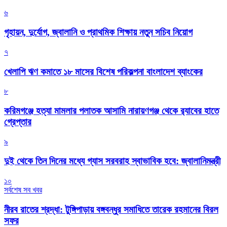
৬
গৃহায়ন, দুর্যোগ, জ্বালানি ও প্রাথমিক শিক্ষায় নতুন সচিব নিয়োগ
৭
খেলাপি ঋণ কমাতে ১৮ মাসের বিশেষ পরিকল্পনা বাংলাদেশ ব্যাংকের
৮
করিমগঞ্জে হত্যা মামলার পলাতক আসামি নারায়ণগঞ্জ থেকে র‌্যাবের হাতে
গ্রেপ্তার
৯
দুই থেকে তিন দিনের মধ্যে গ্যাস সরবরাহ স্বাভাবিক হবে: জ্বালানিমন্ত্রী
১০
সর্বশেষ সব খবর
নীরব রাতের শ্রদ্ধা: টুঙ্গিপাড়ায় বঙ্গবন্ধুর সমাধিতে তারেক রহমানের বিরল
সফর