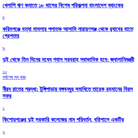
খেলাপি ঋণ কমাতে ১৮ মাসের বিশেষ পরিকল্পনা বাংলাদেশ ব্যাংকের
৮
করিমগঞ্জে হত্যা মামলার পলাতক আসামি নারায়ণগঞ্জ থেকে র‌্যাবের হাতে
গ্রেপ্তার
৯
দুই থেকে তিন দিনের মধ্যে গ্যাস সরবরাহ স্বাভাবিক হবে: জ্বালানিমন্ত্রী
১০
সর্বশেষ সব খবর
নীরব রাতের শ্রদ্ধা: টুঙ্গিপাড়ায় বঙ্গবন্ধুর সমাধিতে তারেক রহমানের বিরল
সফর
১
কিশোরগঞ্জের দুই সরকারি কলেজের নাম পরিবর্তন, বরিশালে একটির
২