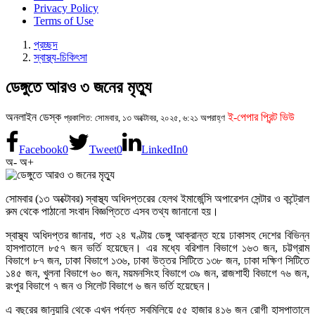
Privacy Policy
Terms of Use
প্রচ্ছদ
স্বাস্থ্য-চিকিৎসা
ডেঙ্গুতে আরও ৩ জনের মৃত্যু
অনলাইন ডেস্ক
ই-পেপার প্রিন্ট ভিউ
প্রকাশিত: সোমবার, ১৩ অক্টোবর, ২০২৫, ৬:২১ অপরাহ্ণ
Facebook
0
Tweet
0
LinkedIn
0
অ-
অ+
সোমবার (১৩ অক্টোবর) স্বাস্থ্য অধিদপ্তরের হেলথ ইমার্জেন্সি অপারেশন সেন্টার ও কন্ট্রোল
রুম থেকে পাঠানো সংবাদ বিজ্ঞপ্তিতে এসব তথ্য জানানো হয়।
স্বাস্থ্য অধিদপ্তর জানায়, গত ২৪ ঘণ্টায় ডেঙ্গু আক্রান্ত হয়ে ঢাকাসহ দেশের বিভিন্ন
হাসপাতালে ৮৫৭ জন ভর্তি হয়েছেন। এর মধ্যে বরিশাল বিভাগে ১৬৩ জন, চট্টগ্রাম
বিভাগে ৮৭ জন, ঢাকা বিভাগে ১৩৬, ঢাকা উত্তর সিটিতে ১৩৮ জন, ঢাকা দক্ষিণ সিটিতে
১৪৫ জন, খুলনা বিভাগে ৬০ জন, ময়মনসিংহ বিভাগে ৩৯ জন, রাজশাহী বিভাগে ৭৬ জন,
রংপুর বিভাগে ৭ জন ও সিলেট বিভাগে ৬ জন ভর্তি হয়েছেন।
এ বছরের জানুয়ারি থেকে এখন পর্যন্ত সবমিলিয়ে ৫৫ হাজার ৪১৬ জন রোগী হাসপাতালে