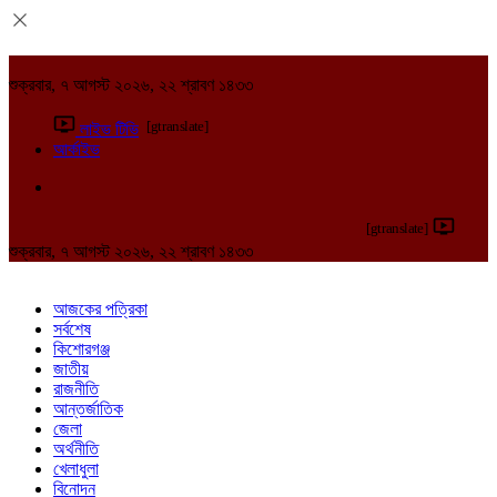
শুক্রবার, ৭ আগস্ট ২০২৬, ২২ শ্রাবণ ১৪৩৩
[gtranslate]
লাইভ টিভি
আর্কাইভ
[gtranslate]
শুক্রবার, ৭ আগস্ট ২০২৬, ২২ শ্রাবণ ১৪৩৩
আজকের পত্রিকা
সর্বশেষ
কিশোরগঞ্জ
জাতীয়
রাজনীতি
আন্তর্জাতিক
জেলা
অর্থনীতি
খেলাধুলা
বিনোদন