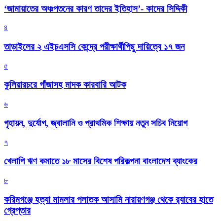
‘জামায়াতের অধঃপতনের কারণ তাদের ইতিহাস’- কাদের সিদ্দিকী
৪
তাড়াইলের ২ এইচএসসি কেন্দ্রে পরীক্ষার্থীপিছু দায়িত্বে ১৭ জন
৫
কুলিয়ারচরে গাঁজাসহ মাদক কারবারি আটক
৬
গৃহায়ন, দুর্যোগ, জ্বালানি ও প্রাথমিক শিক্ষায় নতুন সচিব নিয়োগ
৭
খেলাপি ঋণ কমাতে ১৮ মাসের বিশেষ পরিকল্পনা বাংলাদেশ ব্যাংকের
৮
করিমগঞ্জে হত্যা মামলার পলাতক আসামি নারায়ণগঞ্জ থেকে র‌্যাবের হাতে
গ্রেপ্তার