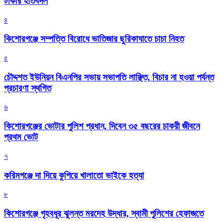
টাকার হাতবদল
৪
কিশোরগঞ্জে সম্পত্তি বিরোধে ভাতিজার ছুরিকাঘাতে চাচা নিহত
৫
চৌদ্দশত ইউনিয়ন বিএনপির সভায় সভাপতি লাঞ্ছিত, বিচার না হওয়া পর্যন্ত
প্রচারণা স্থগিত
৬
কিশোরগঞ্জের ভোটার পুলিশ প্রধান, দিবেন ৩৫ বছরের চাকরী জীবনে
প্রথম ভোট
৭
করিমগঞ্জে দা দিয়ে কুপিয়ে খালাতো ভাইকে হত্যা
৮
কিশোরগঞ্জে গৃহবধূর ঝুলন্ত মরদেহ উদ্ধার, স্বামী পুলিশের হেফাজতে