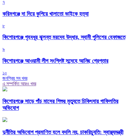
৭
করিমগঞ্জে দা দিয়ে কুপিয়ে খালাতো ভাইকে হত্যা
৮
কিশোরগঞ্জে গৃহবধূর ঝুলন্ত মরদেহ উদ্ধার, স্বামী পুলিশের হেফাজতে
৯
কিশোরগঞ্জে আওয়ামী লীগ সংশ্লিষ্ট সন্দেহে আনিছ গ্রেপ্তার
১০
জনপ্রিয় সব খবর
এ সম্পর্কিত আরও খবর
কিশোরগঞ্জে সাড়ে পাঁচ মাসের শিশুর মৃত্যুতে চিকিৎসায় গাফিলতির
অভিযোগ
দুর্নীতির অভিযোগ প্রমাণিত হলে বদলি নয়, চাকরিচ্যুতি: স্বাস্থ্যমন্ত্রী