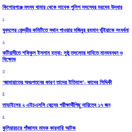
কিশোরগঞ্জে মৎস্য খামার থেকে সাবেক পুলিশ সদস্যের মরদেহ উদ্ধার
১
যুবদলের কেন্দ্রীয় কমিটিতে স্থান পাওয়ায় মজিবুর রহমান ভুঁইয়াকে সংবর্ধনা
২
কটিয়াদীতে শফিকুল ইসলাম হত্যা: সুষ্ঠু তদন্তের দাবিতে মানববন্ধন ও
বিক্ষোভ
৩
‘জামায়াতের অধঃপতনের কারণ তাদের ইতিহাস’- কাদের সিদ্দিকী
৪
তাড়াইলের ২ এইচএসসি কেন্দ্রে পরীক্ষার্থীপিছু দায়িত্বে ১৭ জন
৫
কুলিয়ারচরে গাঁজাসহ মাদক কারবারি আটক