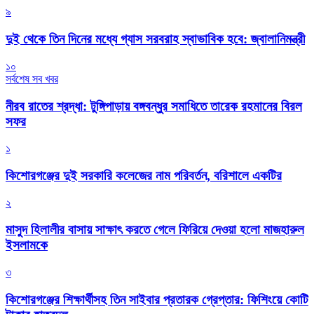
৯
দুই থেকে তিন দিনের মধ্যে গ্যাস সরবরাহ স্বাভাবিক হবে: জ্বালানিমন্ত্রী
১০
সর্বশেষ সব খবর
নীরব রাতের শ্রদ্ধা: টুঙ্গিপাড়ায় বঙ্গবন্ধুর সমাধিতে তারেক রহমানের বিরল
সফর
১
কিশোরগঞ্জের দুই সরকারি কলেজের নাম পরিবর্তন, বরিশালে একটির
২
মাসুদ হিলালীর বাসায় সাক্ষাৎ করতে গেলে ফিরিয়ে দেওয়া হলো মাজহারুল
ইসলামকে
৩
কিশোরগঞ্জের শিক্ষার্থীসহ তিন সাইবার প্রতারক গ্রেপ্তার: ফিশিংয়ে কোটি