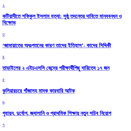
২
কটিয়াদীতে শফিকুল ইসলাম হত্যা: সুষ্ঠু তদন্তের দাবিতে মানববন্ধন ও
বিক্ষোভ
৩
‘জামায়াতের অধঃপতনের কারণ তাদের ইতিহাস’- কাদের সিদ্দিকী
৪
তাড়াইলের ২ এইচএসসি কেন্দ্রে পরীক্ষার্থীপিছু দায়িত্বে ১৭ জন
৫
কুলিয়ারচরে গাঁজাসহ মাদক কারবারি আটক
৬
গৃহায়ন, দুর্যোগ, জ্বালানি ও প্রাথমিক শিক্ষায় নতুন সচিব নিয়োগ
৭