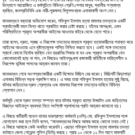
উদ্যোগে আয়োজিত এ কর্মসূচিতে বিভিন্ন শ্রেণি-পেশার মানুষ, স্থানীয় গণ্যমান্য
ব্যক্তি, জনপ্রতিনিধি এবং নারী-পুরুষসহ বিপুলসংখ্যক এলাকাবাসী অংশ নেন।
মানববন্ধনে বক্তারা অভিযোগ করেন, শফিকুল ইসলাম হত্যা মামলার তদন্তকে একটি
স্বার্থান্বেষী মহল ভিন্ন খাতে প্রবাহিত করার চেষ্টা করছে। তাঁদের আশঙ্কা, এমন
পরিস্থিতিতে প্রকৃত অপরাধীরা আইনের আওতার বাইরে থেকে যেতে পারে।
তারা বলেন, দ্রুত, স্বচ্ছ ও নিরপেক্ষ তদন্তের মাধ্যমে প্রকৃত হত্যাকারীদের শনাক্ত করে
আইনের আওতায় এনে দৃষ্টান্তমূলক শাস্তি নিশ্চিত করতে হবে। একই সঙ্গে তদন্তের
স্বার্থে কোনো নির্দোষ ব্যক্তি যেন হয়রানির শিকার না হন এবং প্রকৃত অপরাধীরা যেন
কোনোভাবেই ছাড় না পান, সে বিষয়েও আইনশৃঙ্খলা রক্ষাকারী বাহিনীকে দায়িত্বশীল ও
নিরপেক্ষ ভূমিকা পালনের আহ্বান জানান তারা।
মানববন্ধন শেষে অংশগ্রহণকারীরা একটি বিক্ষোভ মিছিল বের করেন। মিছিলটি ঝিড়াপাড়া
এলাকার বিভিন্ন সড়ক প্রদক্ষিণ করে। এ সময় তারা শফিকুল ইসলাম হত্যার সুষ্ঠু বিচার,
ঘটনায় জড়িতদের দ্রুত গ্রেপ্তার এবং মামলার নিরপেক্ষ তদন্তের দাবিতে বিভিন্ন
স্লোগান দেন।
কর্মসূচি থেকে দ্রুত তদন্ত সম্পন্ন করে ঘটনার প্রকৃত রহস্য উদ্ঘাটন এবং জড়িতদের
বিরুদ্ধে আইনানুগ ব্যবস্থা নিতে সংশ্লিষ্ট প্রশাসনের প্রতি আহ্বান জানানো হয়।
এ বিষয়ে কটিয়াদী মডেল থানার ভারপ্রাপ্ত কর্মকর্তা (ওসি) মো. রফিকুল ইসলামের সঙ্গে
যোগাযোগ করা হলে তিনি বলেন, “মানববন্ধনের বিষয়ে আমার কাছে কোনো তথ্য নেই।
এ বিষয়ে আমাকে কেউ অবহিত করেননি। এছাড়া শফিকুল ইসলাম হত্যা মামলার তদন্ত
বর্তমানে জেলা গোয়েন্দা পুলিশ (ডিবি) করছে। প্রায় ১০ থেকে ১২ দিন আগে মামলাটি