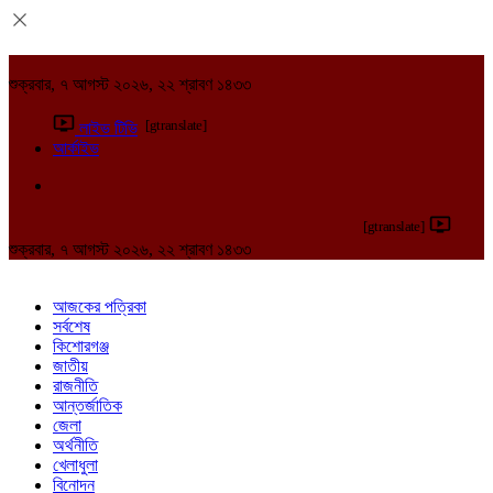
শুক্রবার, ৭ আগস্ট ২০২৬, ২২ শ্রাবণ ১৪৩৩
[gtranslate]
লাইভ টিভি
আর্কাইভ
[gtranslate]
শুক্রবার, ৭ আগস্ট ২০২৬, ২২ শ্রাবণ ১৪৩৩
আজকের পত্রিকা
সর্বশেষ
কিশোরগঞ্জ
জাতীয়
রাজনীতি
আন্তর্জাতিক
জেলা
অর্থনীতি
খেলাধুলা
বিনোদন