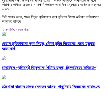
কুলিয়ারচর থানায় মামলা দায়ের করা হয়েছে। আটক ব্যক্তিকে আদালতের মাধ্যমে
কারাগারে পাঠানো হয়েছে। পাশাপাশি পলাতক আসামিকে গ্রেপ্তারে অভিযান অব্যাহত
রয়েছে।
তিনি আরও বলেন, মাদক নির্মূলে কুলিয়ারচর থানা পুলিশের বিশেষ অভিযান ভবিষ্যতেও
অব্যাহত থাকবে।
এ সম্পর্কিত আরও খবর
ভৈরবে ছুরিকাঘাতে যুবক নিহত, নৌকা চুরির বিরোধের জেরে হত্যার
অভিযোগ
তাড়াইলে প্রতিবন্ধী ভিক্ষুককে পিটিয়ে হত্যা, ছিনতাইয়ের অভিযোগ
মঠখোলা বাজারে মাদক সেবনের আসর: পাকুন্দিয়ায় তিনজনের কারাদণ্ড