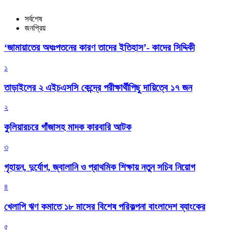
সর্বশেষ
জনপ্রিয়
‘জামায়াতের অধঃপতনের কারণ তাদের ইতিহাস’- কাদের সিদ্দিকী
১
তাড়াইলের ২ এইচএসসি কেন্দ্রে পরীক্ষার্থীপিছু দায়িত্বে ১৭ জন
২
কুলিয়ারচরে গাঁজাসহ মাদক কারবারি আটক
৩
গৃহায়ন, দুর্যোগ, জ্বালানি ও প্রাথমিক শিক্ষায় নতুন সচিব নিয়োগ
৪
খেলাপি ঋণ কমাতে ১৮ মাসের বিশেষ পরিকল্পনা বাংলাদেশ ব্যাংকের
৫