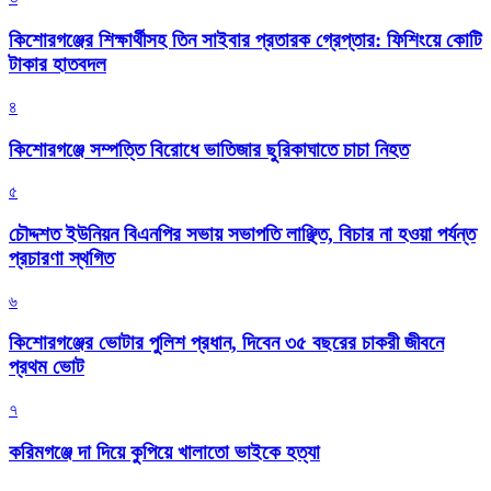
কিশোরগঞ্জের শিক্ষার্থীসহ তিন সাইবার প্রতারক গ্রেপ্তার: ফিশিংয়ে কোটি
টাকার হাতবদল
৪
কিশোরগঞ্জে সম্পত্তি বিরোধে ভাতিজার ছুরিকাঘাতে চাচা নিহত
৫
চৌদ্দশত ইউনিয়ন বিএনপির সভায় সভাপতি লাঞ্ছিত, বিচার না হওয়া পর্যন্ত
প্রচারণা স্থগিত
৬
কিশোরগঞ্জের ভোটার পুলিশ প্রধান, দিবেন ৩৫ বছরের চাকরী জীবনে
প্রথম ভোট
৭
করিমগঞ্জে দা দিয়ে কুপিয়ে খালাতো ভাইকে হত্যা