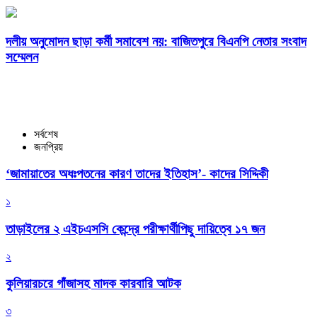
দলীয় অনুমোদন ছাড়া কর্মী সমাবেশ নয়: বাজিতপুরে বিএনপি নেতার সংবাদ
সম্মেলন
সর্বশেষ
জনপ্রিয়
‘জামায়াতের অধঃপতনের কারণ তাদের ইতিহাস’- কাদের সিদ্দিকী
১
তাড়াইলের ২ এইচএসসি কেন্দ্রে পরীক্ষার্থীপিছু দায়িত্বে ১৭ জন
২
কুলিয়ারচরে গাঁজাসহ মাদক কারবারি আটক
৩