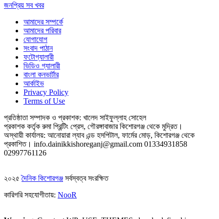
জনপ্রিয় সব খবর
আমাদের সম্পর্কে
আমাদের পরিবার
যোগাযোগ
সংবাদ পাঠান
ফটোগ্যালারী
ভিডিও গ্যালারী
বাংলা কনভার্টার
আর্কাইভ
Privacy Policy
Terms of Use
প্রতিষ্ঠাতা সম্পাদক ও প্রকাশক: খালেদ সাইফুল্লাহ সোহেল
প্রকাশক কর্তৃক রুমা প্রিন্টিং প্রেস, গৌরঙ্গাবাজার কিশোরগঞ্জ থেকে মুদ্রিত।
অস্থায়ী কার্যালয়: আনোয়ারা ল্যাব এন্ড হসপিটাল, ফার্মের মোড়, কিশোরগঞ্জ থেকে
প্রকাশিত।
info.dainikkishoreganj@gmail.com
01334931858
02997761126
২০২৫
দৈনিক কিশোরগঞ্জ
সর্বস্বত্ব সংরক্ষিত
কারিগরি সহযোগীতায়:
NooR