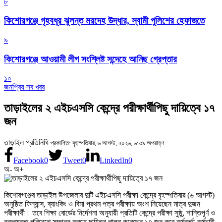
৮
কিশোরগঞ্জে গৃহবধূর ঝুলন্ত মরদেহ উদ্ধার, স্বামী পুলিশের হেফাজতে
৯
কিশোরগঞ্জে আওয়ামী লীগ সংশ্লিষ্ট সন্দেহে আনিছ গ্রেপ্তার
১০
জনপ্রিয় সব খবর
তাড়াইলের ২ এইচএসসি কেন্দ্রে পরীক্ষার্থীপিছু দায়িত্বে ১৭
জন
তাড়াইল প্রতিনিধি
প্রকাশিত: বৃহস্পতিবার, ৬ আগস্ট, ২০২৬, ৬:৩৯ অপরাহ্ণ
Facebook
0
Tweet
0
LinkedIn
0
অ-
অ+
কিশোরগঞ্জের তাড়াইল উপজেলার দুটি এইচএসসি পরীক্ষা কেন্দ্রে বৃহস্পতিবার (৬ আগস্ট)
অনুষ্ঠিত ফিন্যান্স, ব্যাংকিং ও বিমা প্রথম পত্র পরীক্ষায় অংশ নিয়েছেন মাত্র দুজন
পরীক্ষার্থী। তবে শিক্ষা বোর্ডের নির্দেশনা অনুযায়ী প্রতিটি কেন্দ্রে পরীক্ষা সুষ্ঠু, শান্তিপূর্ণ ও
নকলমুক্ত পরিবেশে সম্পন্ন করতে দায়িত্ব পালন করেছেন ১৭ জন করে কর্মকর্তা-কর্মচারী