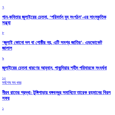
৭
গান-কবিতায় জুলাইয়ের চেতনা, ‘পরিবর্তন যুব সংগঠন’-এর সাংস্কৃতিক
সন্ধ্যা
৮
‘জুলাই কোনো দল বা গোষ্ঠীর নয়, এটি সমগ্র জাতির’- এডভোকেট
জালাল
৯
জুলাইয়ের চেতনা ধারণের আহ্বান, পাকুন্দিয়ায় শহীদ পরিবারকে সংবর্ধনা
১০
সর্বশেষ সব খবর
নীরব রাতের শ্রদ্ধা: টুঙ্গিপাড়ায় বঙ্গবন্ধুর সমাধিতে তারেক রহমানের বিরল
সফর
১