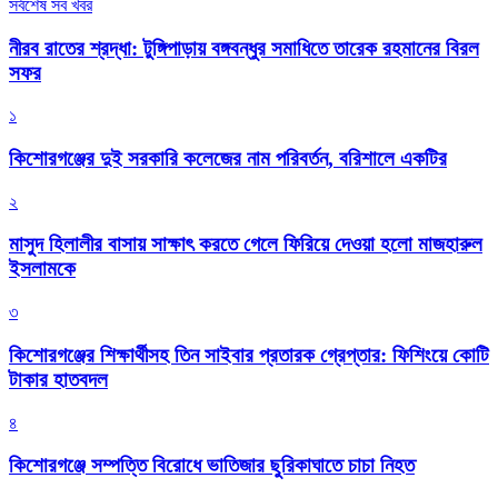
সর্বশেষ সব খবর
নীরব রাতের শ্রদ্ধা: টুঙ্গিপাড়ায় বঙ্গবন্ধুর সমাধিতে তারেক রহমানের বিরল
সফর
১
কিশোরগঞ্জের দুই সরকারি কলেজের নাম পরিবর্তন, বরিশালে একটির
২
মাসুদ হিলালীর বাসায় সাক্ষাৎ করতে গেলে ফিরিয়ে দেওয়া হলো মাজহারুল
ইসলামকে
৩
কিশোরগঞ্জের শিক্ষার্থীসহ তিন সাইবার প্রতারক গ্রেপ্তার: ফিশিংয়ে কোটি
টাকার হাতবদল
৪
কিশোরগঞ্জে সম্পত্তি বিরোধে ভাতিজার ছুরিকাঘাতে চাচা নিহত