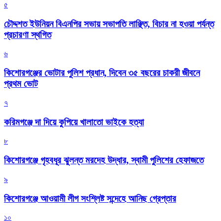
৫
চৌদ্দশত ইউনিয়ন বিএনপির সভায় সভাপতি লাঞ্ছিত, বিচার না হওয়া পর্যন্ত
প্রচারণা স্থগিত
৬
কিশোরগঞ্জের ভোটার পুলিশ প্রধান, দিবেন ৩৫ বছরের চাকরী জীবনে
প্রথম ভোট
৭
করিমগঞ্জে দা দিয়ে কুপিয়ে খালাতো ভাইকে হত্যা
৮
কিশোরগঞ্জে গৃহবধূর ঝুলন্ত মরদেহ উদ্ধার, স্বামী পুলিশের হেফাজতে
৯
কিশোরগঞ্জে আওয়ামী লীগ সংশ্লিষ্ট সন্দেহে আনিছ গ্রেপ্তার
১০