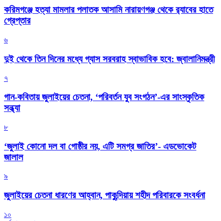
করিমগঞ্জে হত্যা মামলার পলাতক আসামি নারায়ণগঞ্জ থেকে র‌্যাবের হাতে
গ্রেপ্তার
৬
দুই থেকে তিন দিনের মধ্যে গ্যাস সরবরাহ স্বাভাবিক হবে: জ্বালানিমন্ত্রী
৭
গান-কবিতায় জুলাইয়ের চেতনা, ‘পরিবর্তন যুব সংগঠন’-এর সাংস্কৃতিক
সন্ধ্যা
৮
‘জুলাই কোনো দল বা গোষ্ঠীর নয়, এটি সমগ্র জাতির’- এডভোকেট
জালাল
৯
জুলাইয়ের চেতনা ধারণের আহ্বান, পাকুন্দিয়ায় শহীদ পরিবারকে সংবর্ধনা
১০