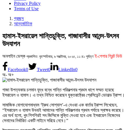
Privacy Policy
Terms of Use
প্রচ্ছদ
আন্তর্জাতিক
হামাস-ইসরায়েল শান্তিচুক্তি, গাজাবাসীর আনন্দ-উৎসব
উদযাপন
অনলাইন ডেস্ক
ই-পেপার প্রিন্ট ভিউ
প্রকাশিত: বৃহস্পতিবার, ৯ অক্টোবর, ২০২৫, ১১:৪১ পূর্বাহ্ণ
Facebook
0
Tweet
0
LinkedIn
0
অ-
অ+
গাজা উপত্যকায় চলমান যুদ্ধ বন্ধে শান্তি পরিকল্পনার প্রথম ধাপে সম্মত হয়েছে
ইসরায়েল ও হামাস। এ তথ্য নিশ্চিত করেছেন যুক্তরাষ্ট্রের প্রেসিডেন্ট ডোনাল্ড ট্রাম্প।
সামাজিক যোগাযোগমাধ্যম ‘ট্রুথ সোশ্যাল’-এ দেওয়া এক বার্তায় ট্রাম্প লিখেছেন,
“ইসরায়েল ও হামাস উভয়ই আমাদের শান্তি পরিকল্পনার প্রথম পর্যায়ে স্বাক্ষর করেছে।
এর অর্থ হলো, খুব শিগগিরই সব জিম্মিকে মুক্তি দেওয়া হবে এবং ইসরায়েল নিজেদের
সেনাদের নির্ধারিত একটি লাইনে সরিয়ে নেবে।”