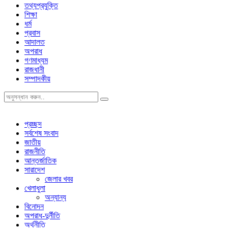
তথ্যপ্রযুক্তি
শিক্ষা
ধর্ম
প্রবাস
আদালত
অপরাধ
গণমাধ্যম
রাজধানী
সম্পাদকীয়
প্রচ্ছদ
সর্বশেষ সংবাদ
জাতীয়
রাজনীতি
আন্তর্জাতিক
সারাদেশ
জেলার খবর
খেলাধুলা
অন্যান্য
বিনোদন
অপরাধ-দুর্নীতি
অর্থনীতি