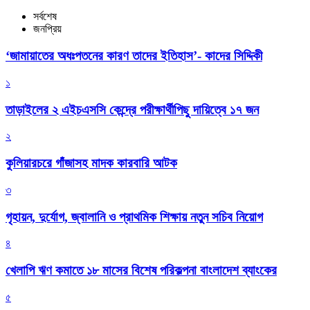
সর্বশেষ
জনপ্রিয়
‘জামায়াতের অধঃপতনের কারণ তাদের ইতিহাস’- কাদের সিদ্দিকী
১
তাড়াইলের ২ এইচএসসি কেন্দ্রে পরীক্ষার্থীপিছু দায়িত্বে ১৭ জন
২
কুলিয়ারচরে গাঁজাসহ মাদক কারবারি আটক
৩
গৃহায়ন, দুর্যোগ, জ্বালানি ও প্রাথমিক শিক্ষায় নতুন সচিব নিয়োগ
৪
খেলাপি ঋণ কমাতে ১৮ মাসের বিশেষ পরিকল্পনা বাংলাদেশ ব্যাংকের
৫