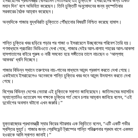
ইসরায়েলের প্রধানমন্ত্রী বেনিয়ামিন নেতানিয়াহু এই চুক্তিকে ‘ইসরায়েলের জন্য একটি
মহান দিন’ বলে অভিহিত করেছেন। তিনি চুক্তিটি অনুমোদনের জন্য বৃহস্পতিবার
সরকারের বৈঠক আহ্বান করেছেন।
অন্যদিকে গাজায় যুদ্ধবিরতি চুক্তিতে পৌঁছানোর বিষয়টি নিশ্চিত করেছে হামাস।
শান্তি চুক্তির খবর ছড়িয়ে পড়ার পর গাজা ও ইসরায়েলে উচ্ছ্বাসের পরিবেশ তৈরি হয়।
গণমাধ্যমে প্রচারিত ভিডিওতে দেখা গেছে, গাজার দেইর আল-বালাহ শহরের আল-আকসা
হাসপাতালের বাইরে পুরুষ ও নারী সমবেত হয়ে সঙ্গীতের তালে নাচছেন ও ‘আল্লাহু
আকবর’ ধ্বনি দিচ্ছেন।
গাজার বিভিন্ন স্থানে তরুণদের নাচ-গানের মাধ্যমে আনন্দ প্রকাশ করতে দেখা গেছে।
একইভাবে ইসরায়েলেও অনেককে শান্তি চুক্তির খবর শুনে আনন্দ উদযাপন করতে দেখা
গেছে।
বিশ্বের বিভিন্ন দেশের নেতারা এই চুক্তিকে স্বাগত জানিয়েছেন। জাতিসংঘের মহাসচিব
অ্যান্তোনিও গুতেরেস সব পক্ষকে চুক্তির শর্ত মেনে চলার আহ্বান জানিয়ে বলেন, “এই
দুর্ভোগের অবসান ঘটানো এখন জরুরি।”
যুক্তরাজ্যের প্রধানমন্ত্রী স্যার কিয়ের স্টারমার এক বিবৃতিতে বলেন, “এটি একটি গভীর
স্বস্তির মুহূর্ত। গাজার জন্য প্রেসিডেন্ট ট্রাম্পের শান্তি পরিকল্পনার প্রথম ধাপে একমত
হওয়াকে আমি স্বাগত জানাই।”