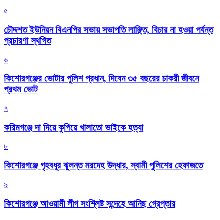
৫
চৌদ্দশত ইউনিয়ন বিএনপির সভায় সভাপতি লাঞ্ছিত, বিচার না হওয়া পর্যন্ত
প্রচারণা স্থগিত
৬
কিশোরগঞ্জের ভোটার পুলিশ প্রধান, দিবেন ৩৫ বছরের চাকরী জীবনে
প্রথম ভোট
৭
করিমগঞ্জে দা দিয়ে কুপিয়ে খালাতো ভাইকে হত্যা
৮
কিশোরগঞ্জে গৃহবধূর ঝুলন্ত মরদেহ উদ্ধার, স্বামী পুলিশের হেফাজতে
৯
কিশোরগঞ্জে আওয়ামী লীগ সংশ্লিষ্ট সন্দেহে আনিছ গ্রেপ্তার