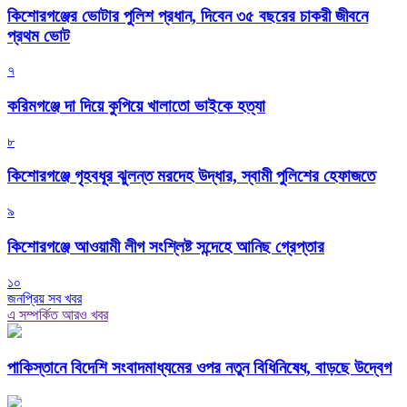
কিশোরগঞ্জের ভোটার পুলিশ প্রধান, দিবেন ৩৫ বছরের চাকরী জীবনে
প্রথম ভোট
৭
করিমগঞ্জে দা দিয়ে কুপিয়ে খালাতো ভাইকে হত্যা
৮
কিশোরগঞ্জে গৃহবধূর ঝুলন্ত মরদেহ উদ্ধার, স্বামী পুলিশের হেফাজতে
৯
কিশোরগঞ্জে আওয়ামী লীগ সংশ্লিষ্ট সন্দেহে আনিছ গ্রেপ্তার
১০
জনপ্রিয় সব খবর
এ সম্পর্কিত আরও খবর
পাকিস্তানে বিদেশি সংবাদমাধ্যমের ওপর নতুন বিধিনিষেধ, বাড়ছে উদ্বেগ