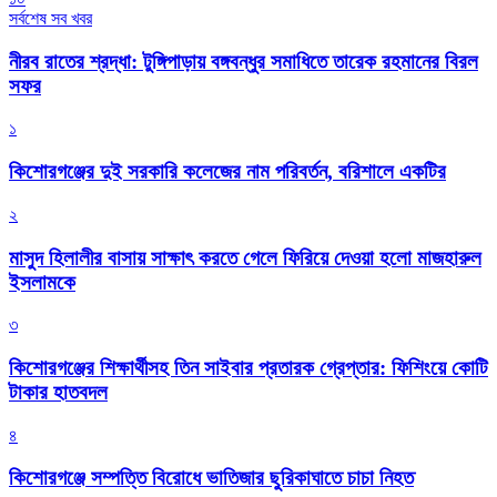
সর্বশেষ সব খবর
নীরব রাতের শ্রদ্ধা: টুঙ্গিপাড়ায় বঙ্গবন্ধুর সমাধিতে তারেক রহমানের বিরল
সফর
১
কিশোরগঞ্জের দুই সরকারি কলেজের নাম পরিবর্তন, বরিশালে একটির
২
মাসুদ হিলালীর বাসায় সাক্ষাৎ করতে গেলে ফিরিয়ে দেওয়া হলো মাজহারুল
ইসলামকে
৩
কিশোরগঞ্জের শিক্ষার্থীসহ তিন সাইবার প্রতারক গ্রেপ্তার: ফিশিংয়ে কোটি
টাকার হাতবদল
৪
কিশোরগঞ্জে সম্পত্তি বিরোধে ভাতিজার ছুরিকাঘাতে চাচা নিহত