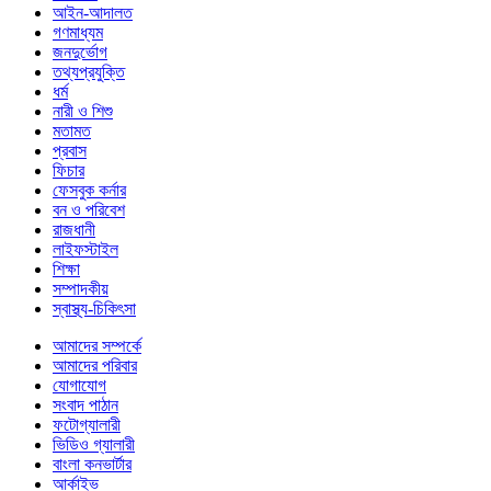
আইন-আদালত
গণমাধ্যম
জনদুর্ভোগ
তথ্যপ্রযুক্তি
ধর্ম
নারী ও শিশু
মতামত
প্রবাস
ফিচার
ফেসবুক কর্নার
বন ও পরিবেশ
রাজধানী
লাইফস্টাইল
শিক্ষা
সম্পাদকীয়
স্বাস্থ্য-চিকিৎসা
আমাদের সম্পর্কে
আমাদের পরিবার
যোগাযোগ
সংবাদ পাঠান
ফটোগ্যালারী
ভিডিও গ্যালারী
বাংলা কনভার্টার
আর্কাইভ