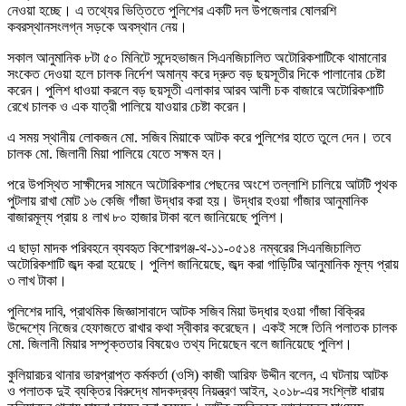
নেওয়া হচ্ছে। এ তথ্যের ভিত্তিতে পুলিশের একটি দল উপজেলার ষোলরশি
কবরস্থানসংলগ্ন সড়কে অবস্থান নেয়।
সকাল আনুমানিক ৮টা ৫০ মিনিটে সন্দেহভাজন সিএনজিচালিত অটোরিকশাটিকে থামানোর
সংকেত দেওয়া হলে চালক নির্দেশ অমান্য করে দ্রুত বড় ছয়সূতীর দিকে পালানোর চেষ্টা
করেন। পুলিশ ধাওয়া করলে বড় ছয়সূতী এলাকার আরব আলী চক বাজারে অটোরিকশাটি
রেখে চালক ও এক যাত্রী পালিয়ে যাওয়ার চেষ্টা করেন।
এ সময় স্থানীয় লোকজন মো. সজিব মিয়াকে আটক করে পুলিশের হাতে তুলে দেন। তবে
চালক মো. জিলানী মিয়া পালিয়ে যেতে সক্ষম হন।
পরে উপস্থিত সাক্ষীদের সামনে অটোরিকশার পেছনের অংশে তল্লাশি চালিয়ে আটটি পৃথক
পুটলায় রাখা মোট ১৬ কেজি গাঁজা উদ্ধার করা হয়। উদ্ধার হওয়া গাঁজার আনুমানিক
বাজারমূল্য প্রায় ৪ লাখ ৮০ হাজার টাকা বলে জানিয়েছে পুলিশ।
এ ছাড়া মাদক পরিবহনে ব্যবহৃত কিশোরগঞ্জ-থ-১১-০৫১৪ নম্বরের সিএনজিচালিত
অটোরিকশাটি জব্দ করা হয়েছে। পুলিশ জানিয়েছে, জব্দ করা গাড়িটির আনুমানিক মূল্য প্রায়
৩ লাখ টাকা।
পুলিশের দাবি, প্রাথমিক জিজ্ঞাসাবাদে আটক সজিব মিয়া উদ্ধার হওয়া গাঁজা বিক্রির
উদ্দেশ্যে নিজের হেফাজতে রাখার কথা স্বীকার করেছেন। একই সঙ্গে তিনি পলাতক চালক
মো. জিলানী মিয়ার সম্পৃক্ততার বিষয়েও তথ্য দিয়েছেন বলে জানিয়েছে পুলিশ।
কুলিয়ারচর থানার ভারপ্রাপ্ত কর্মকর্তা (ওসি) কাজী আরিফ উদ্দীন বলেন, এ ঘটনায় আটক
ও পলাতক দুই ব্যক্তির বিরুদ্ধে মাদকদ্রব্য নিয়ন্ত্রণ আইন, ২০১৮-এর সংশ্লিষ্ট ধারায়