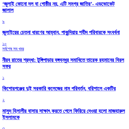
‘জুলাই কোনো দল বা গোষ্ঠীর নয়, এটি সমগ্র জাতির’- এডভোকেট
জালাল
৯
জুলাইয়ের চেতনা ধারণের আহ্বান, পাকুন্দিয়ায় শহীদ পরিবারকে সংবর্ধনা
১০
সর্বশেষ সব খবর
নীরব রাতের শ্রদ্ধা: টুঙ্গিপাড়ায় বঙ্গবন্ধুর সমাধিতে তারেক রহমানের বিরল
সফর
১
কিশোরগঞ্জের দুই সরকারি কলেজের নাম পরিবর্তন, বরিশালে একটির
২
মাসুদ হিলালীর বাসায় সাক্ষাৎ করতে গেলে ফিরিয়ে দেওয়া হলো মাজহারুল
ইসলামকে
৩