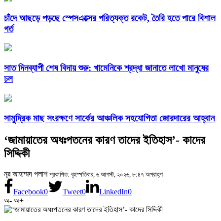
চাঁদে আছড়ে পড়ছে স্পেসএক্সের পরিত্যক্ত রকেট, তৈরি হতে পারে বিশাল
গর্ত
সাত দিনব্যাপী শেষ বিদায় শুরু: খামেনিকে শ্রদ্ধা জানাতে লাখো মানুষের
ঢল
সামুদ্রিক মাছ সংরক্ষণে সার্কের আঞ্চলিক সহযোগিতা জোরদারের আহ্বান
‘জামায়াতের অধঃপতনের কারণ তাদের ইতিহাস’- কাদের
সিদ্দিকী
নূর আহাম্মদ পলাশ
প্রকাশিত: বৃহস্পতিবার, ৬ আগস্ট, ২০২৬, ৮:৪৭ অপরাহ্ণ
Facebook
0
Tweet
0
LinkedIn
0
অ-
অ+