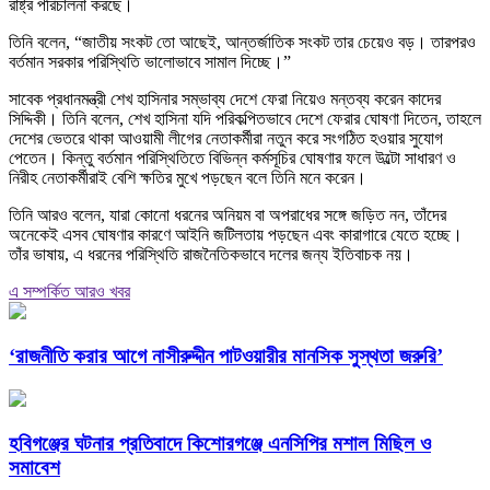
রাষ্ট্র পরিচালনা করছে।
তিনি বলেন, “জাতীয় সংকট তো আছেই, আন্তর্জাতিক সংকট তার চেয়েও বড়। তারপরও
বর্তমান সরকার পরিস্থিতি ভালোভাবে সামাল দিচ্ছে।”
সাবেক প্রধানমন্ত্রী শেখ হাসিনার সম্ভাব্য দেশে ফেরা নিয়েও মন্তব্য করেন কাদের
সিদ্দিকী। তিনি বলেন, শেখ হাসিনা যদি পরিকল্পিতভাবে দেশে ফেরার ঘোষণা দিতেন, তাহলে
দেশের ভেতরে থাকা আওয়ামী লীগের নেতাকর্মীরা নতুন করে সংগঠিত হওয়ার সুযোগ
পেতেন। কিন্তু বর্তমান পরিস্থিতিতে বিভিন্ন কর্মসূচির ঘোষণার ফলে উল্টো সাধারণ ও
নিরীহ নেতাকর্মীরাই বেশি ক্ষতির মুখে পড়ছেন বলে তিনি মনে করেন।
তিনি আরও বলেন, যারা কোনো ধরনের অনিয়ম বা অপরাধের সঙ্গে জড়িত নন, তাঁদের
অনেকেই এসব ঘোষণার কারণে আইনি জটিলতায় পড়ছেন এবং কারাগারে যেতে হচ্ছে।
তাঁর ভাষায়, এ ধরনের পরিস্থিতি রাজনৈতিকভাবে দলের জন্য ইতিবাচক নয়।
এ সম্পর্কিত আরও খবর
‘রাজনীতি করার আগে নাসীরুদ্দীন পাটওয়ারীর মানসিক সুস্থতা জরুরি’
হবিগঞ্জের ঘটনার প্রতিবাদে কিশোরগঞ্জে এনসিপির মশাল মিছিল ও
সমাবেশ