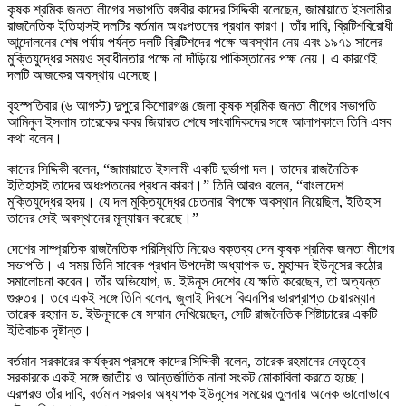
কৃষক শ্রমিক জনতা লীগের সভাপতি বঙ্গবীর কাদের সিদ্দিকী বলেছেন, জামায়াতে ইসলামীর
রাজনৈতিক ইতিহাসই দলটির বর্তমান অধঃপতনের প্রধান কারণ। তাঁর দাবি, ব্রিটিশবিরোধী
আন্দোলনের শেষ পর্যায় পর্যন্ত দলটি ব্রিটিশদের পক্ষে অবস্থান নেয় এবং ১৯৭১ সালের
মুক্তিযুদ্ধের সময়ও স্বাধীনতার পক্ষে না দাঁড়িয়ে পাকিস্তানের পক্ষ নেয়। এ কারণেই
দলটি আজকের অবস্থায় এসেছে।
বৃহস্পতিবার (৬ আগস্ট) দুপুরে কিশোরগঞ্জ জেলা কৃষক শ্রমিক জনতা লীগের সভাপতি
আমিনুল ইসলাম তারেকের কবর জিয়ারত শেষে সাংবাদিকদের সঙ্গে আলাপকালে তিনি এসব
কথা বলেন।
কাদের সিদ্দিকী বলেন, “জামায়াতে ইসলামী একটি দুর্ভাগা দল। তাদের রাজনৈতিক
ইতিহাসই তাদের অধঃপতনের প্রধান কারণ।” তিনি আরও বলেন, “বাংলাদেশ
মুক্তিযুদ্ধের হৃদয়। যে দল মুক্তিযুদ্ধের চেতনার বিপক্ষে অবস্থান নিয়েছিল, ইতিহাস
তাদের সেই অবস্থানের মূল্যায়ন করেছে।”
দেশের সাম্প্রতিক রাজনৈতিক পরিস্থিতি নিয়েও বক্তব্য দেন কৃষক শ্রমিক জনতা লীগের
সভাপতি। এ সময় তিনি সাবেক প্রধান উপদেষ্টা অধ্যাপক ড. মুহাম্মদ ইউনূসের কঠোর
সমালোচনা করেন। তাঁর অভিযোগ, ড. ইউনূস দেশের যে ক্ষতি করেছেন, তা অত্যন্ত
গুরুতর। তবে একই সঙ্গে তিনি বলেন, জুলাই দিবসে বিএনপির ভারপ্রাপ্ত চেয়ারম্যান
তারেক রহমান ড. ইউনূসকে যে সম্মান দেখিয়েছেন, সেটি রাজনৈতিক শিষ্টাচারের একটি
ইতিবাচক দৃষ্টান্ত।
বর্তমান সরকারের কার্যক্রম প্রসঙ্গে কাদের সিদ্দিকী বলেন, তারেক রহমানের নেতৃত্বে
সরকারকে একই সঙ্গে জাতীয় ও আন্তর্জাতিক নানা সংকট মোকাবিলা করতে হচ্ছে।
এরপরও তাঁর দাবি, বর্তমান সরকার অধ্যাপক ইউনূসের সময়ের তুলনায় অনেক ভালোভাবে