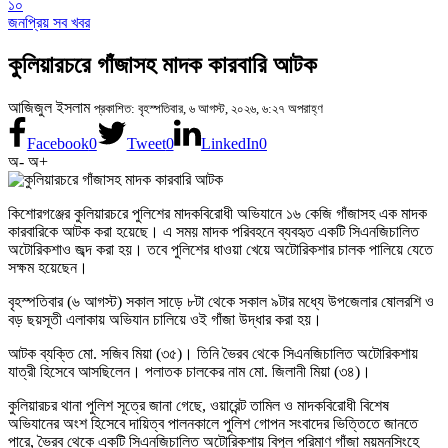
১০
জনপ্রিয় সব খবর
কুলিয়ারচরে গাঁজাসহ মাদক কারবারি আটক
আজিজুল ইসলাম
প্রকাশিত: বৃহস্পতিবার, ৬ আগস্ট, ২০২৬, ৬:২৭ অপরাহ্ণ
Facebook
0
Tweet
0
LinkedIn
0
অ-
অ+
কিশোরগঞ্জের কুলিয়ারচরে পুলিশের মাদকবিরোধী অভিযানে ১৬ কেজি গাঁজাসহ এক মাদক
কারবারিকে আটক করা হয়েছে। এ সময় মাদক পরিবহনে ব্যবহৃত একটি সিএনজিচালিত
অটোরিকশাও জব্দ করা হয়। তবে পুলিশের ধাওয়া খেয়ে অটোরিকশার চালক পালিয়ে যেতে
সক্ষম হয়েছেন।
বৃহস্পতিবার (৬ আগস্ট) সকাল সাড়ে ৮টা থেকে সকাল ৯টার মধ্যে উপজেলার ষোলরশি ও
বড় ছয়সূতী এলাকায় অভিযান চালিয়ে ওই গাঁজা উদ্ধার করা হয়।
আটক ব্যক্তি মো. সজিব মিয়া (৩৫)। তিনি ভৈরব থেকে সিএনজিচালিত অটোরিকশায়
যাত্রী হিসেবে আসছিলেন। পলাতক চালকের নাম মো. জিলানী মিয়া (৩৪)।
কুলিয়ারচর থানা পুলিশ সূত্রে জানা গেছে, ওয়ারেন্ট তামিল ও মাদকবিরোধী বিশেষ
অভিযানের অংশ হিসেবে দায়িত্ব পালনকালে পুলিশ গোপন সংবাদের ভিত্তিতে জানতে
পারে, ভৈরব থেকে একটি সিএনজিচালিত অটোরিকশায় বিপুল পরিমাণ গাঁজা ময়মনসিংহে