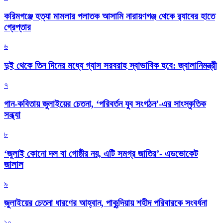
করিমগঞ্জে হত্যা মামলার পলাতক আসামি নারায়ণগঞ্জ থেকে র‌্যাবের হাতে
গ্রেপ্তার
৬
দুই থেকে তিন দিনের মধ্যে গ্যাস সরবরাহ স্বাভাবিক হবে: জ্বালানিমন্ত্রী
৭
গান-কবিতায় জুলাইয়ের চেতনা, ‘পরিবর্তন যুব সংগঠন’-এর সাংস্কৃতিক
সন্ধ্যা
৮
‘জুলাই কোনো দল বা গোষ্ঠীর নয়, এটি সমগ্র জাতির’- এডভোকেট
জালাল
৯
জুলাইয়ের চেতনা ধারণের আহ্বান, পাকুন্দিয়ায় শহীদ পরিবারকে সংবর্ধনা
১০