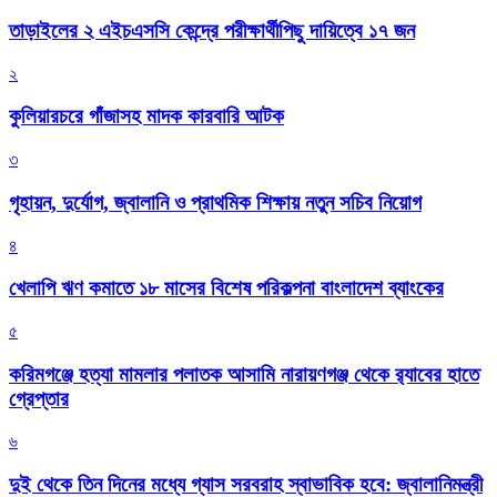
তাড়াইলের ২ এইচএসসি কেন্দ্রে পরীক্ষার্থীপিছু দায়িত্বে ১৭ জন
২
কুলিয়ারচরে গাঁজাসহ মাদক কারবারি আটক
৩
গৃহায়ন, দুর্যোগ, জ্বালানি ও প্রাথমিক শিক্ষায় নতুন সচিব নিয়োগ
৪
খেলাপি ঋণ কমাতে ১৮ মাসের বিশেষ পরিকল্পনা বাংলাদেশ ব্যাংকের
৫
করিমগঞ্জে হত্যা মামলার পলাতক আসামি নারায়ণগঞ্জ থেকে র‌্যাবের হাতে
গ্রেপ্তার
৬
দুই থেকে তিন দিনের মধ্যে গ্যাস সরবরাহ স্বাভাবিক হবে: জ্বালানিমন্ত্রী