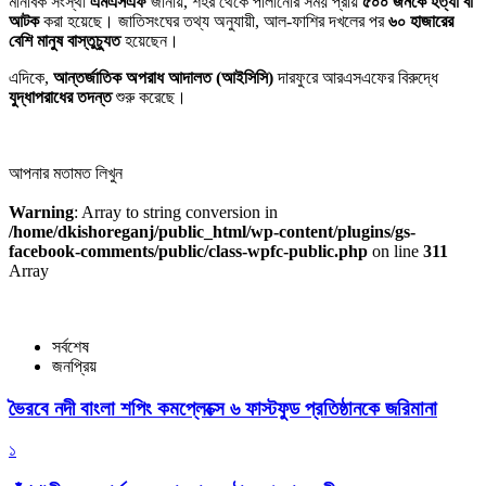
মানবিক সংস্থা
এমএসএফ
জানায়, শহর থেকে পালানোর সময় প্রায়
৫০০ জনকে হত্যা বা
আটক
করা হয়েছে। জাতিসংঘের তথ্য অনুযায়ী, আল-ফাশির দখলের পর
৬০ হাজারের
বেশি মানুষ বাস্তুচ্যুত
হয়েছেন।
এদিকে,
আন্তর্জাতিক অপরাধ আদালত (আইসিসি)
দারফুরে আরএসএফের বিরুদ্ধে
যুদ্ধাপরাধের তদন্ত
শুরু করেছে।
আপনার মতামত লিখুন
Warning
: Array to string conversion in
/home/dkishoreganj/public_html/wp-content/plugins/gs-
facebook-comments/public/class-wpfc-public.php
on line
311
Array
সর্বশেষ
জনপ্রিয়
ভৈরবে নদী বাংলা শপিং কমপ্লেক্সে ৬ ফাস্টফুড প্রতিষ্ঠানকে জরিমানা
১