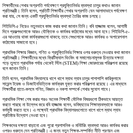
শিক্ষার্থীদের শেখার অগ্রগতি পর্যবেক্ষণে প্রযুক্তিনির্ভর ব্যবস্থা চালুর কথাও জানান
প্রতিমন্ত্রী। তিনি বলেন, প্রতিটি শিক্ষার্থীর শেখার অগ্রগতি যেন আলাদাভাবে পর্যবেক্ষণ
করা যায়, সে জন্য একটি প্রযুক্তিনির্ভর ব্যবস্থা তৈরির কাজ চলছে।
পিইডিপি-৫ নিয়েও নতুনভাবে কাজ করার কথা জানান তিনি। ববি হাজ্জাজ বলেন, আগামী
দিনে প্রকল্পগুলোকে আরও যৌক্তিক ও কার্যকর কাঠামোর মধ্যে আনা হবে। পিইডিপি-৫-
এর আওতায় থাকা কার্যক্রমগুলো থাকবে; তবে সেগুলোকে আরও কার্যকর ও অপারেশনাল
কাঠামোয় সাজানো হবে।
প্রাথমিক শিক্ষায় বিজ্ঞান, গণিত ও প্রযুক্তিনির্ভর শিক্ষার ওপর গুরুত্ব দেওয়ার কথা জানান
প্রতিমন্ত্রী। শিক্ষার্থীদের মধ্যে ক্রিটিক্যাল থিংকিং বা সমালোচনামূলক চিন্তার দক্ষতা
গড়ে তুলতে প্রাথমিক পর্যায় থেকেই স্টিম (STEM) শিক্ষা জোরদারের পরিকল্পনা রয়েছে
বলে জানান তিনি।
তিনি বলেন, প্রাথমিক বিদ্যালয়ে ধাপে ধাপে ম্যাথ ল্যাব চালুর পাশাপাশি কারিকুলামে
সায়েন্স টয়েজ ও ডিজাইনভিত্তিক কার্যক্রম যুক্ত করার পরিকল্পনা রয়েছে। এর মাধ্যমে
শিক্ষার্থীরা হাতে-কলমে গণিত, বিজ্ঞান ও নকশা সম্পর্কে শেখার সুযোগ পাবে।
প্রাথমিক শিক্ষা শেষ করার পরও অনেক শিক্ষার্থী মৌলিক বিষয়গুলো ঠিকভাবে আয়ত্ত
করতে পারছে না উল্লেখ করে ববি হাজ্জাজ বলেন, ভবিষ্যতের শিক্ষাব্যবস্থাকে আরও
কর্মমুখী করতে হবে। এ লক্ষ্যেই প্রাথমিক বিদ্যালয়গুলোতে ধাপে ধাপে ম্যাথ ল্যাব
প্রতিষ্ঠার উদ্যোগ নেওয়া হবে।
শিক্ষকদের দক্ষতা বাড়ানো এবং পুরো প্রশাসনিক ও মনিটরিং ব্যবস্থা আরও কার্যকর করার
ওপরও গুরুত্ব দেন প্রতিমন্ত্রী। এ জন্য নতুন শিক্ষক-সম্পর্কিত নীতি প্রণয়ন এবং