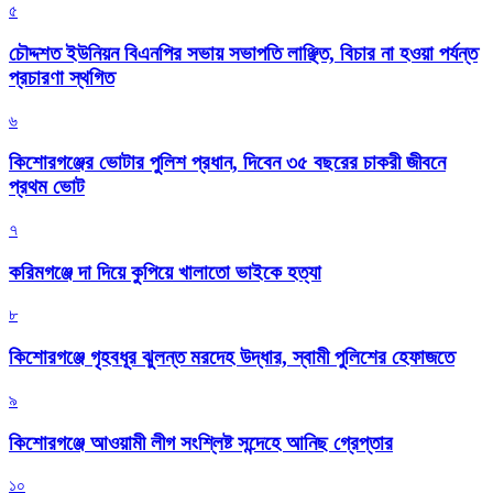
৫
চৌদ্দশত ইউনিয়ন বিএনপির সভায় সভাপতি লাঞ্ছিত, বিচার না হওয়া পর্যন্ত
প্রচারণা স্থগিত
৬
কিশোরগঞ্জের ভোটার পুলিশ প্রধান, দিবেন ৩৫ বছরের চাকরী জীবনে
প্রথম ভোট
৭
করিমগঞ্জে দা দিয়ে কুপিয়ে খালাতো ভাইকে হত্যা
৮
কিশোরগঞ্জে গৃহবধূর ঝুলন্ত মরদেহ উদ্ধার, স্বামী পুলিশের হেফাজতে
৯
কিশোরগঞ্জে আওয়ামী লীগ সংশ্লিষ্ট সন্দেহে আনিছ গ্রেপ্তার
১০