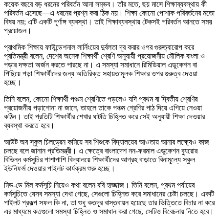
কয়েক বছরে বড় ধরনের পরিবর্তন আনা সম্ভব। তাঁর মতে, ছয় মাসে শিক্ষাব্যবস্থায় কী
পরিবর্তন এসেছে—এ ধরনের প্রশ্ন করা ঠিক নয়। শিক্ষা কোনো পোশাক পরিবর্তনের মতো
বিষয় নয়; এটি একটি পূর্ণাঙ্গ ব্যবস্থা। তাই শিক্ষাব্যবস্থায় টেকসই পরিবর্তন আনতে সময়
প্রয়োজন।
প্রাথমিক শিক্ষায় ফাউন্ডেশনাল লার্নিংয়ের দুর্বলতা দূর করার ওপর গুরুত্বারোপ করে
প্রতিমন্ত্রী বলেন, দেশের অনেক শিক্ষার্থী শ্রেণি অনুযায়ী প্রয়োজনীয় মৌলিক বাংলা ও
পড়ার দক্ষতা অর্জন করতে পারছে না। এ সমস্যা সমাধানে রিমিডিয়াল এডুকেশন বা
পিছিয়ে পড়া শিক্ষার্থীদের জন্য অতিরিক্ত সহায়তামূলক শিক্ষার ওপর গুরুত্ব দেওয়া
হচ্ছে।
তিনি বলেন, কোনো শিক্ষার্থী পঞ্চম শ্রেণিতে পড়লেও যদি প্রথম বা দ্বিতীয় শ্রেণির
প্রয়োজনীয় পড়াশোনা না জানে, তাহলে তাকে পঞ্চম শ্রেণির পাঠ দিয়ে এগিয়ে নেওয়া
কঠিন। তাই প্রতিটি শিক্ষার্থীর শেখার ঘাটতি চিহ্নিত করে সেই অনুযায়ী শিক্ষা দেওয়ার
ব্যবস্থা করতে হবে।
আউট অব স্কুল চিলড্রেন কমিয়ে সব শিশুকে বিদ্যালয়ের আওতায় আনার লক্ষ্যেও কাজ
চলছে বলে জানান প্রতিমন্ত্রী। এ ক্ষেত্রে বাংলাদেশ নন-ফরমাল এডুকেশন ব্যুরোর
বিভিন্ন কর্মসূচির পাশাপাশি বিদ্যালয়ে শিক্ষার্থীদের আগ্রহ বাড়াতে বিনামূল্যে স্কুল
ইউনিফর্ম দেওয়ার পাইলট কার্যক্রম শুরু হচ্ছে।
মিড-ডে মিল কর্মসূচি নিয়েও কথা বলেন ববি হাজ্জাজ। তিনি বলেন, প্রথম পর্যায়ের
কর্মসূচিতে যেসব সমস্যা দেখা গেছে, সেগুলো চিহ্নিত করে সমাধানের চেষ্টা চলছে। একটি
পাইলট প্রকল্প সফল কি না, তা শুধু কতদূর বাস্তবায়ন হয়েছে তার ভিত্তিতে বিচার না করে
এর মাধ্যমে কতগুলো সমস্যা চিহ্নিত ও সমাধান করা গেছে, সেটিও বিবেচনায় নিতে হবে।