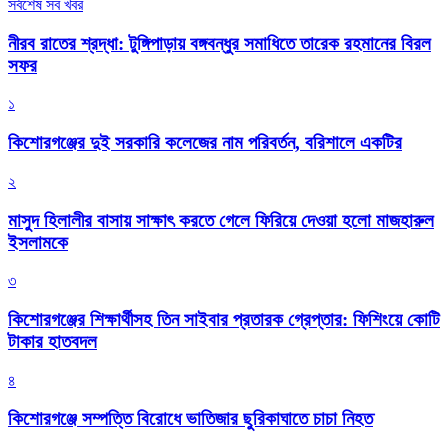
সর্বশেষ সব খবর
নীরব রাতের শ্রদ্ধা: টুঙ্গিপাড়ায় বঙ্গবন্ধুর সমাধিতে তারেক রহমানের বিরল
সফর
১
কিশোরগঞ্জের দুই সরকারি কলেজের নাম পরিবর্তন, বরিশালে একটির
২
মাসুদ হিলালীর বাসায় সাক্ষাৎ করতে গেলে ফিরিয়ে দেওয়া হলো মাজহারুল
ইসলামকে
৩
কিশোরগঞ্জের শিক্ষার্থীসহ তিন সাইবার প্রতারক গ্রেপ্তার: ফিশিংয়ে কোটি
টাকার হাতবদল
৪
কিশোরগঞ্জে সম্পত্তি বিরোধে ভাতিজার ছুরিকাঘাতে চাচা নিহত