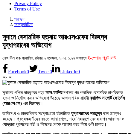
Privacy Policy
Terms of Use
প্রচ্ছদ
আন্তর্জাতিক
সুদানে বেসামরিক হত্যায় আরএসএফের বিরুদ্ধে
যুদ্ধাপরাধের অভিযোগ
রেজাউল হক
ই-পেপার প্রিন্ট ভিউ
প্রকাশিত: রবিবার, ২ নভেম্বর, ২০২৫, ১:২৭ অপরাহ্ণ
Facebook
0
Tweet
0
LinkedIn
0
অ-
অ+
সুদানের পশ্চিম দারফুরের শহর
আল-ফাশির
দখলের পর শতাধিক বেসামরিক নাগরিককে
হত্যা ও নিখোঁজ করার অভিযোগ উঠেছে আধাসামরিক বাহিনী
র‍্যাপিড সাপোর্ট ফোর্সেস
(আরএসএফ)
-এর বিরুদ্ধে।
জাতিসংঘ ও মানবাধিকার সংস্থাগুলো ঘটনাটিকে
যুদ্ধাপরাধের সমতুল্য
বলে উল্লেখ
করেছে। প্রত্যক্ষদর্শীদের বরাতে জানা গেছে, শহর নিয়ন্ত্রণে নেওয়ার পর আরএসএফ
যোদ্ধারা পুরুষদের নারী ও শিশুদের থেকে আলাদা করে নিয়ে গুলি চালায়।