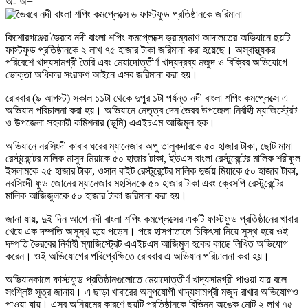
অ-
অ+
কিশোরগঞ্জের ভৈরবে নদী বাংলা শপিং কমপ্লেক্সে ভ্রাম্যমাণ আদালতের অভিযানে ছয়টি
ফাস্টফুড প্রতিষ্ঠানকে ২ লাখ ৭৫ হাজার টাকা জরিমানা করা হয়েছে। অস্বাস্থ্যকর
পরিবেশে খাদ্যসামগ্রী তৈরি এবং মেয়াদোত্তীর্ণ খাদ্যদ্রব্য মজুদ ও বিক্রির অভিযোগে
ভোক্তা অধিকার সংরক্ষণ আইনে এসব জরিমানা করা হয়।
রোববার (৯ আগস্ট) সকাল ১১টা থেকে দুপুর ১টা পর্যন্ত নদী বাংলা শপিং কমপ্লেক্সে এ
অভিযান পরিচালনা করা হয়। অভিযানে নেতৃত্ব দেন ভৈরব উপজেলা নির্বাহী ম্যাজিস্ট্রেট
ও উপজেলা সহকারী কমিশনার (ভূমি) এএইচএম আজিমুল হক।
অভিযানে নরসিংদী কাবাব ঘরের ম্যানেজার অপু তালুকদারকে ৫০ হাজার টাকা, ছোট মামা
রেস্টুরেন্টের মালিক মাসুদ মিয়াকে ৫০ হাজার টাকা, ইউএস বাংলা রেস্টুরেন্টের মালিক শরীফুল
ইসলামকে ২৫ হাজার টাকা, ওসান বাইট রেস্টুরেন্টের মালিক দুর্জয় মিয়াকে ৫০ হাজার টাকা,
নরসিংদী ফুড জোনের ম্যানেজার মহসিনকে ৫০ হাজার টাকা এবং ক্রেসপি রেস্টুরেন্টের
মালিক আজিজুলকে ৫০ হাজার টাকা জরিমানা করা হয়।
জানা যায়, দুই দিন আগে নদী বাংলা শপিং কমপ্লেক্সের একটি ফাস্টফুড প্রতিষ্ঠানের খাবার
খেয়ে এক দম্পতি অসুস্থ হয়ে পড়েন। পরে হাসপাতালে চিকিৎসা নিয়ে সুস্থ হয়ে ওই
দম্পতি ভৈরবের নির্বাহী ম্যাজিস্ট্রেট এএইচএম আজিমুল হকের কাছে লিখিত অভিযোগ
করেন। ওই অভিযোগের পরিপ্রেক্ষিতে রোববার এ অভিযান পরিচালনা করা হয়।
অভিযানকালে ফাস্টফুড প্রতিষ্ঠানগুলোতে মেয়াদোত্তীর্ণ খাদ্যসামগ্রী পাওয়া যায় বলে
সংশ্লিষ্ট সূত্র জানায়। এ ছাড়া খাবারের অনুপযোগী খাদ্যসামগ্রী মজুদ রাখার অভিযোগও
পাওয়া যায়। এসব অনিয়মের কারণে ছয়টি প্রতিষ্ঠানকে বিভিন্ন অঙ্কে মোট ২ লাখ ৭৫