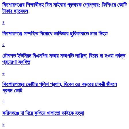
কিশোরগঞ্জের শিক্ষার্থীসহ তিন সাইবার প্রতারক গ্রেপ্তার: ফিশিংয়ে কোটি
টাকার হাতবদল
৪
কিশোরগঞ্জে সম্পত্তি বিরোধে ভাতিজার ছুরিকাঘাতে চাচা নিহত
৫
চৌদ্দশত ইউনিয়ন বিএনপির সভায় সভাপতি লাঞ্ছিত, বিচার না হওয়া পর্যন্ত
প্রচারণা স্থগিত
৬
কিশোরগঞ্জের ভোটার পুলিশ প্রধান, দিবেন ৩৫ বছরের চাকরী জীবনে
প্রথম ভোট
৭
করিমগঞ্জে দা দিয়ে কুপিয়ে খালাতো ভাইকে হত্যা
৮