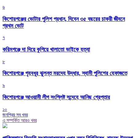
৬
কিশোরগঞ্জের ভোটার পুলিশ প্রধান, দিবেন ৩৫ বছরের চাকরী জীবনে
প্রথম ভোট
৭
করিমগঞ্জে দা দিয়ে কুপিয়ে খালাতো ভাইকে হত্যা
৮
কিশোরগঞ্জে গৃহবধূর ঝুলন্ত মরদেহ উদ্ধার, স্বামী পুলিশের হেফাজতে
৯
কিশোরগঞ্জে আওয়ামী লীগ সংশ্লিষ্ট সন্দেহে আনিছ গ্রেপ্তার
১০
জনপ্রিয় সব খবর
এ সম্পর্কিত আরও খবর