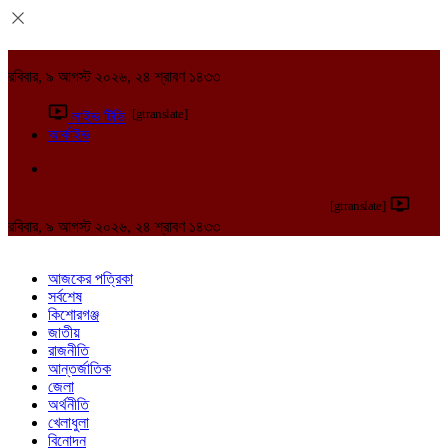
রবিবার, ৯ আগস্ট ২০২৬, ২৪ শ্রাবণ ১৪৩৩
[gtranslate]
লাইভ টিভি
আর্কাইভ
[gtranslate]
রবিবার, ৯ আগস্ট ২০২৬, ২৪ শ্রাবণ ১৪৩৩
আজকের পত্রিকা
সর্বশেষ
কিশোরগঞ্জ
জাতীয়
রাজনীতি
আন্তর্জাতিক
জেলা
অর্থনীতি
খেলাধুলা
বিনোদন