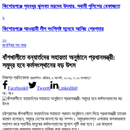
কিশোরগঞ্জে গৃহবধূর ঝুলন্ত মরদেহ উদ্ধার, স্বামী পুলিশের হেফাজতে
৯
কিশোরগঞ্জে আওয়ামী লীগ সংশ্লিষ্ট সন্দেহে আনিছ গ্রেপ্তার
১০
জনপ্রিয় সব খবর
বাঁশখালীতে বন্যার্তদের সহায়তা অনুষ্ঠানে প্রধানমন্ত্রী:
সমুদ্র হবে কর্মসংস্থানের বড় উৎস
নিজস্ব প্রতিবেদক
প্রকাশিত: রবিবার, ৯ আগস্ট, ২০২৬, ৩:১৯ অপরাহ্ণ
Facebook
0
Tweet
0
LinkedIn
0
অ-
অ+
চট্টগ্রামের বাঁশখালীতে বন্যার্তদের সহায়তা প্রদান অনুষ্ঠানে যোগ দিয়ে প্রধানমন্ত্রী তারেক
রহমান বলেছেন, সমুদ্র দেশের জনগণের বড় সম্পদ। সমুদ্রসংলগ্ন এলাকায় কলকারখানা
স্থাপন করে স্থানীয় মানুষের কর্মসংস্থানের সুযোগ সৃষ্টি করা হবে। এর মাধ্যমে
বেকারত্বের সমস্যার সমাধানে ভূমিকা রাখা সম্ভব হবে।