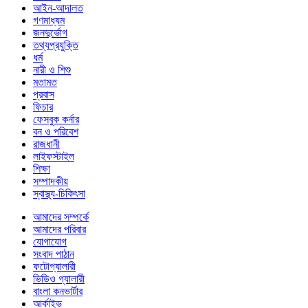
আইন-আদালত
গণমাধ্যম
জনদুর্ভোগ
তথ্যপ্রযুক্তি
ধর্ম
নারী ও শিশু
মতামত
প্রবাস
ফিচার
ফেসবুক কর্নার
বন ও পরিবেশ
রাজধানী
লাইফস্টাইল
শিক্ষা
সম্পাদকীয়
স্বাস্থ্য-চিকিৎসা
আমাদের সম্পর্কে
আমাদের পরিবার
যোগাযোগ
সংবাদ পাঠান
ফটোগ্যালারী
ভিডিও গ্যালারী
বাংলা কনভার্টার
আর্কাইভ