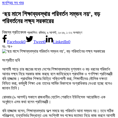
জনপ্রিয় সব খবর
‘ছয় মাসে শিক্ষাব্যবস্থার পরিবর্তন সম্ভব নয়’, বড়
পরিবর্তনের লক্ষ্য সরকারের
নিজস্ব প্রতিবেদক
প্রকাশিত: রবিবার, ৯ আগস্ট, ২০২৬, ১:৩২ অপরাহ্ণ
Facebook
0
Tweet
0
LinkedIn
0
অ-
অ+
সংগ্রহীত ছবি
আগামী সাড়ে চার বছরের মধ্যে দেশের শিক্ষাব্যবস্থায় দৃশ্যমান ও বড় ধরনের পরিবর্তন
আনার লক্ষ্য নিয়ে সরকার কাজ করছে বলে জানিয়েছেন প্রাথমিক ও গণশিক্ষা প্রতিমন্ত্রী
ববি হাজ্জাজ। প্রাথমিক শিক্ষার ভিত্তি শক্তিশালী করা, শিক্ষার্থীদের মৌলিক দক্ষতা
নিশ্চিত করা, কর্মমুখী শিক্ষা এবং তাদের সার্বিক বিকাশকে অগ্রাধিকার দেওয়া হচ্ছে বলেও
জানান তিনি।
রোববার (৯ আগস্ট) সকালে রাজধানীর হোটেল শেরাটনে ইউনিসেফ আয়োজিত এক
অনুষ্ঠানে এসব কথা বলেন প্রতিমন্ত্রী।
ববি হাজ্জাজ বলেন, শিক্ষাব্যবস্থায় অল্প সময়ে বড় পরিবর্তন আনা সম্ভব নয়। তবে সঠিক
পরিকল্পনা, তথ্যনির্ভর সিদ্ধান্ত এবং সংশ্লিষ্ট সব পক্ষের মতামত নিয়ে কাজ করলে আগামী