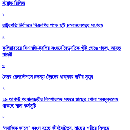
স্ট্যান্ড রিলিজ
৪
রাষ্ট্রপতি নির্বাচনে বিএনপির পক্ষে দুই মনোনয়নপত্র সংগ্রহ
৫
কুলিয়ারচরে সিএনজি-ট্রলির সংঘর্ষে বৈদ্যুতিক খুঁটি ভেঙে পড়ল, আহত
যাত্রী
৬
ভৈরব রেলস্টেশনে চলন্ত ট্রেনের ধাক্কায় নারীর মৃত্যু
৭
১৬ আগস্ট প্রধানমন্ত্রীর কিশোরগঞ্জ সফরে মাছের পোনা অবমুক্তসহ
থাকছে নানা কর্মসূচি
৮
‘ম্যাজিক জালে’ ধ্বংস হচ্ছে জীববৈচিত্র্য, মাছের শরীরে মিলছে