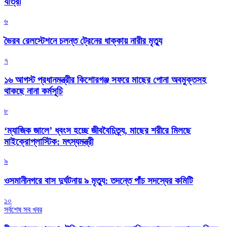
যাত্রী
৬
ভৈরব রেলস্টেশনে চলন্ত ট্রেনের ধাক্কায় নারীর মৃত্যু
৭
১৬ আগস্ট প্রধানমন্ত্রীর কিশোরগঞ্জ সফরে মাছের পোনা অবমুক্তসহ
থাকছে নানা কর্মসূচি
৮
‘ম্যাজিক জালে’ ধ্বংস হচ্ছে জীববৈচিত্র্য, মাছের শরীরে মিলছে
মাইক্রোপ্লাস্টিক: মৎস্যমন্ত্রী
৯
ওসমানীনগরে বাস দুর্ঘটনায় ৯ মৃত্যু: তদন্তে পাঁচ সদস্যের কমিটি
১০
সর্বশেষ সব খবর