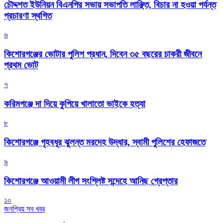
চৌদ্দশত ইউনিয়ন বিএনপির সভায় সভাপতি লাঞ্ছিত, বিচার না হওয়া পর্যন্ত
প্রচারণা স্থগিত
৬
কিশোরগঞ্জের ভোটার পুলিশ প্রধান, দিবেন ৩৫ বছরের চাকরী জীবনে
প্রথম ভোট
৭
করিমগঞ্জে দা দিয়ে কুপিয়ে খালাতো ভাইকে হত্যা
৮
কিশোরগঞ্জে গৃহবধূর ঝুলন্ত মরদেহ উদ্ধার, স্বামী পুলিশের হেফাজতে
৯
কিশোরগঞ্জে আওয়ামী লীগ সংশ্লিষ্ট সন্দেহে আনিছ গ্রেপ্তার
১০
জনপ্রিয় সব খবর