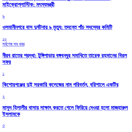
মাইক্রোপ্লাস্টিক: মৎস্যমন্ত্রী
৯
ওসমানীনগরে বাস দুর্ঘটনায় ৯ মৃত্যু: তদন্তে পাঁচ সদস্যের কমিটি
১০
সর্বশেষ সব খবর
নীরব রাতের শ্রদ্ধা: টুঙ্গিপাড়ায় বঙ্গবন্ধুর সমাধিতে তারেক রহমানের বিরল
সফর
১
কিশোরগঞ্জের দুই সরকারি কলেজের নাম পরিবর্তন, বরিশালে একটির
২
মাসুদ হিলালীর বাসায় সাক্ষাৎ করতে গেলে ফিরিয়ে দেওয়া হলো মাজহারুল
ইসলামকে
৩