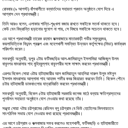
রোববার (৯ আগস্ট) বাঁশখালীতে বন্যার্তদের সহায়তা প্রদান অনুষ্ঠানে যোগ দিয়ে এ
আশ্বাস দেন প্রধানমন্ত্রী।
তিনি আরও বলেন, এলাকার শান্তি-শৃঙ্খলা বজায় রাখতে সবাইকে সতর্ক থাকতে হবে।
কেউ যেন বিভ্রান্তি ছড়ানোর সুযোগ না পায়, সে বিষয়ে সবাইকে সচেতন থাকতে হবে।
এর আগে প্রধানমন্ত্রী তারেক রহমান কক্সবাজারে মাতারবাড়ী গভীর সমুদ্রবন্দর,
কয়লাভিত্তিক বিদ্যুৎ প্রকল্প এবং মহেশখালী সমন্বিত উন্নয়ন কর্তৃপক্ষের (মিডা) কার্যক্রম
পরিদর্শন করেন।
সফরসূচি অনুযায়ী, দুপুর ২টায় ফটিকছড়ির আল-জামিয়াতুল ইসলামিয়া আজিজুল উলম
বাবুনগর মাদরাসায় শাহ মুহিব্বুল্লাহ বাবুনগরীর সঙ্গে সাক্ষাৎ করবেন প্রধানমন্ত্রী।
এরপর বিকেল সোয়া ৩টায় হাটহাজারীর আল জামিয়াতুল আহলিয়া দারুল উলুম মঈনুল
ইসলাম মাদরাসায় আল্লামা শাহ আহমদ শফীর কবর জিয়ারত করবেন তিনি। বিকেল পৌনে
৪টায় হাটহাজারী ডাকবাংলোয় যাত্রাবিরতি করবেন প্রধানমন্ত্রী।
সফরসূচি অনুযায়ী, বিকেল ৫টায় হাটহাজারী সরকারি কলেজ মাঠে বন্যায় ক্ষতিগ্রস্তদের
পুনর্বাসন সহায়তা অনুষ্ঠানে যোগ দেওয়ার কথা রয়েছে তাঁর।
সন্ধ্যা সোয়া ৭টায় চট্টগ্রামের রেডিসন ব্লু চট্টগ্রাম বে ভিউ হোটেলের মিলনায়তনে
সাংগঠনিক সভায় যোগ দেওয়ার কথা রয়েছে প্রধানমন্ত্রীর।
এর আগে চট্টগ্রাম ও কক্সবাজার সফর করলেও মহেশখালী, ফটিকছড়ি ও হাটহাজারীতে