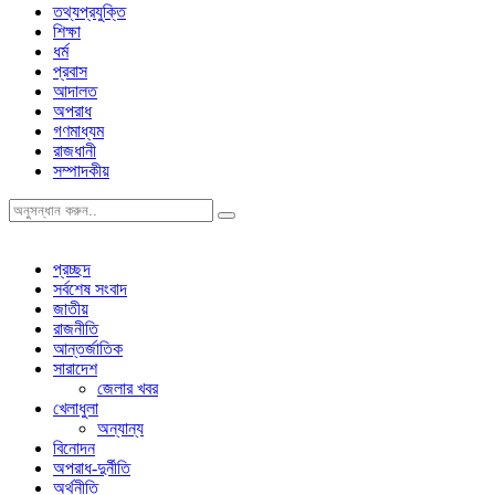
তথ্যপ্রযুক্তি
শিক্ষা
ধর্ম
প্রবাস
আদালত
অপরাধ
গণমাধ্যম
রাজধানী
সম্পাদকীয়
প্রচ্ছদ
সর্বশেষ সংবাদ
জাতীয়
রাজনীতি
আন্তর্জাতিক
সারাদেশ
জেলার খবর
খেলাধুলা
অন্যান্য
বিনোদন
অপরাধ-দুর্নীতি
অর্থনীতি