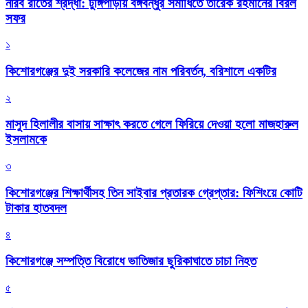
নীরব রাতের শ্রদ্ধা: টুঙ্গিপাড়ায় বঙ্গবন্ধুর সমাধিতে তারেক রহমানের বিরল
সফর
১
কিশোরগঞ্জের দুই সরকারি কলেজের নাম পরিবর্তন, বরিশালে একটির
২
মাসুদ হিলালীর বাসায় সাক্ষাৎ করতে গেলে ফিরিয়ে দেওয়া হলো মাজহারুল
ইসলামকে
৩
কিশোরগঞ্জের শিক্ষার্থীসহ তিন সাইবার প্রতারক গ্রেপ্তার: ফিশিংয়ে কোটি
টাকার হাতবদল
৪
কিশোরগঞ্জে সম্পত্তি বিরোধে ভাতিজার ছুরিকাঘাতে চাচা নিহত
৫