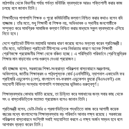
মাঠপর্যায় থেকে বিভাগীয় পর্যায় পর্যন্ত মনিটরিং ব্যবস্থাকে আরও শক্তিশালী করার কাজ
চলছে বলে জানান তিনি।
শিক্ষার্থীদের পাশাপাশি শিক্ষক ও পুরো কমিউনিটির কল্যাণ নিশ্চিত করার কথাও বলেন ববি
হাজ্জাজ। তাঁর মতে, শুধু শিক্ষার্থী বা শিক্ষক নয়, অভিভাবক ও স্থানীয় জনগোষ্ঠীকে
সম্পৃক্ত করে সামগ্রিক সামাজিক কল্যাণ নিশ্চিত করার মাধ্যমে স্কুল ব্যবস্থাকে এগিয়ে
নিতে হবে।
দেশে প্রাইভেট টিউশন মহামারি আকার ধারণ করেছে বলেও মন্তব্য করেন প্রতিমন্ত্রী।
তাঁর মতে, অতিরিক্ত প্রাইভেট টিউশনের ওপর নির্ভরতার কারণে অনেক শিক্ষার্থী
শ্রেণিকক্ষে প্রয়োজনীয় শিক্ষা থেকে বঞ্চিত হচ্ছে। এ পরিস্থিতি পরিবর্তনে শ্রেণিকেন্দ্রিক
শিক্ষার মান বাড়ানোর ওপর গুরুত্ব দেওয়া প্রয়োজন।
ববি হাজ্জাজ বলেন, সরকারের শিক্ষা-সংক্রান্ত পরিকল্পনা বাস্তবায়নে মন্ত্রণালয়,
অধিদপ্তর, জাতীয় শিক্ষাক্রম ও পাঠ্যপুস্তক বোর্ড (এনসিটিবি), ন্যাশনাল একাডেমি ফর
প্রাইমারি এডুকেশন (নেপ), বাংলাদেশ নন-ফরমাল এডুকেশন ব্যুরো (বিএনএফই) এবং
সহযোগী বিভিন্ন সংস্থার পাশাপাশি গণমাধ্যমের ভূমিকাও গুরুত্বপূর্ণ।
শিক্ষাব্যবস্থার কোথায় ঘাটতি রয়েছে, তা চিহ্নিত করে সমাধানের জন্য সবার কাছ থেকে
সৎ ও বাস্তবভিত্তিক মতামত প্রয়োজন বলেও জানান তিনি।
প্রতিমন্ত্রী বলেন, ডেটা-নির্ভর ও প্রমাণভিত্তিক পদ্ধতিতে কাজ করে আগামী কয়েক
বছরের মধ্যে বাংলাদেশের শিক্ষাব্যবস্থায় বড় পরিবর্তন আনার লক্ষ্য রয়েছে। সরকারের
পরিকল্পনা বাস্তবায়নে সংশ্লিষ্ট সবাই সহযোগিতা করলে এ লক্ষ্য অর্জন সম্ভব হবে বলে
আশাবাদ ব্যক্ত করেন তিনি।