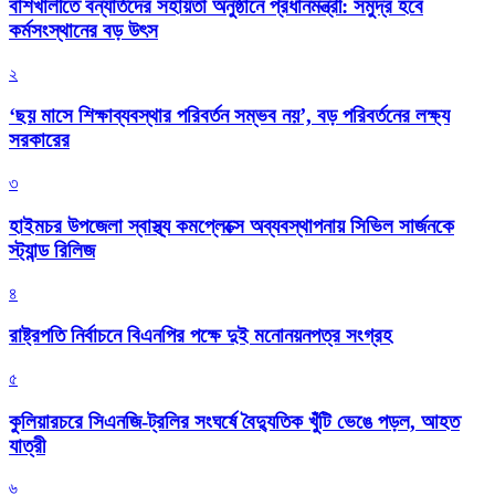
বাঁশখালীতে বন্যার্তদের সহায়তা অনুষ্ঠানে প্রধানমন্ত্রী: সমুদ্র হবে
কর্মসংস্থানের বড় উৎস
২
‘ছয় মাসে শিক্ষাব্যবস্থার পরিবর্তন সম্ভব নয়’, বড় পরিবর্তনের লক্ষ্য
সরকারের
৩
হাইমচর উপজেলা স্বাস্থ্য কমপ্লেক্সে অব্যবস্থাপনায় সিভিল সার্জনকে
স্ট্যান্ড রিলিজ
৪
রাষ্ট্রপতি নির্বাচনে বিএনপির পক্ষে দুই মনোনয়নপত্র সংগ্রহ
৫
কুলিয়ারচরে সিএনজি-ট্রলির সংঘর্ষে বৈদ্যুতিক খুঁটি ভেঙে পড়ল, আহত
যাত্রী
৬