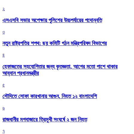
২
এসএসবি সভার অপেক্ষায় পুলিশের উচ্চপর্যায়ের পদোন্নতি
৩
নতুন রাষ্ট্রপতির শপথ: ছয় কমিটি গঠন মন্ত্রিপরিষদ বিভাগের
৪
হেফাজতের সহযোগিতার জন্য কৃতজ্ঞতা, আগের মতো পাশে থাকার
আহ্বান প্রধানমন্ত্রীর
৫
সৌদিতে সোফা কারখানায় আগুন, নিহত ১২ বাংলাদেশি
৬
রাজধানীর মগবাজারে ত্রিমুখী সংঘর্ষে ২ জন নিহত
৭