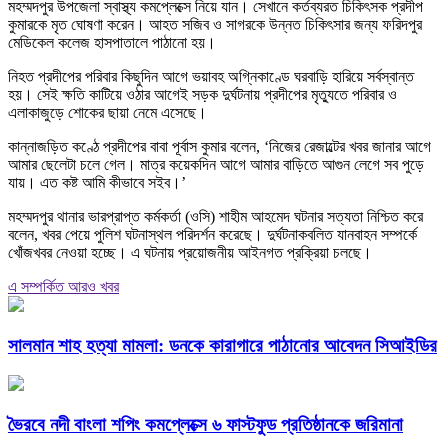
মহম্মদপুর উপজেলা স্বাস্থ্য কমপ্লেক্সে নিয়ে যান। সেখানে কর্তব্যরত চিকিৎসক প্রদীপ
কুমারকে মৃত ঘোষণা করেন। আহত সজিব ও সাগরকে উন্নত চিকিৎসার জন্য ফরিদপুর
মেডিকেল কলেজ হাসপাতালে পাঠানো হয়।
নিহত প্রদীপের পরিবার কিছুদিন আগে ভয়াবহ অগ্নিকাণ্ডে ঘরবাড়ি হারিয়ে সর্বস্বান্ত
হয়। সেই ক্ষতি কাটিয়ে ওঠার আগেই সড়ক দুর্ঘটনায় প্রদীপের মৃত্যুতে পরিবার ও
এলাকাজুড়ে শোকের ছায়া নেমে এসেছে।
কান্নাজড়িত কণ্ঠে প্রদীপের বাবা পূর্বাস কুমার বলেন, ‘নিজের রেজাল্টের খবর জানার আগে
আমার ছেলেটা চলে গেল। মাত্র কয়েকদিন আগে আমার বাড়িতে আগুন লেগে সব পুড়ে
যায়। এত কষ্ট আমি কীভাবে সইব।’
মহম্মদপুর থানার ভারপ্রাপ্ত কর্মকর্তা (ওসি) শাহীম আহমেদ ঘটনার সত্যতা নিশ্চিত করে
বলেন, খবর পেয়ে পুলিশ ঘটনাস্থল পরিদর্শন করেছে। দুর্ঘটনাকবলিত যানবাহন সম্পর্কে
খোঁজখবর নেওয়া হচ্ছে। এ ঘটনায় প্রয়োজনীয় আইনগত প্রক্রিয়া চলছে।
এ সম্পর্কিত আরও খবর
সালমান শাহ হত্যা মামলা: ডনকে কারাগারে পাঠানোর আবেদন সিআইডির
ভৈরবে নদী বাংলা শপিং কমপ্লেক্সে ৬ ফাস্টফুড প্রতিষ্ঠানকে জরিমানা