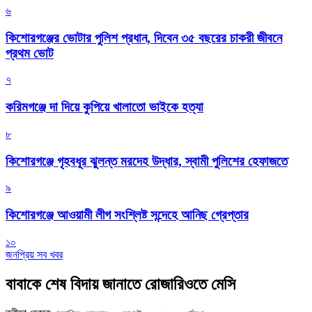
৬
কিশোরগঞ্জের ভোটার পুলিশ প্রধান, দিবেন ৩৫ বছরের চাকরী জীবনে
প্রথম ভোট
৭
করিমগঞ্জে দা দিয়ে কুপিয়ে খালাতো ভাইকে হত্যা
৮
কিশোরগঞ্জে গৃহবধূর ঝুলন্ত মরদেহ উদ্ধার, স্বামী পুলিশের হেফাজতে
৯
কিশোরগঞ্জে আওয়ামী লীগ সংশ্লিষ্ট সন্দেহে আনিছ গ্রেপ্তার
১০
জনপ্রিয় সব খবর
বাবাকে শেষ বিদায় জানাতে রোজারিওতে মেসি