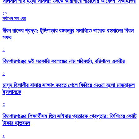
সালমান শাহ হত্যা মামলা: ডনকে কারাগারে পাঠানোর আবেদন সিআইডির
১০
সর্বশেষ সব খবর
নীরব রাতের শ্রদ্ধা: টুঙ্গিপাড়ায় বঙ্গবন্ধুর সমাধিতে তারেক রহমানের বিরল
সফর
১
কিশোরগঞ্জের দুই সরকারি কলেজের নাম পরিবর্তন, বরিশালে একটির
২
মাসুদ হিলালীর বাসায় সাক্ষাৎ করতে গেলে ফিরিয়ে দেওয়া হলো মাজহারুল
ইসলামকে
৩
কিশোরগঞ্জের শিক্ষার্থীসহ তিন সাইবার প্রতারক গ্রেপ্তার: ফিশিংয়ে কোটি
টাকার হাতবদল
৪