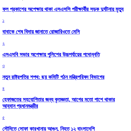
ফল প্রকাশের অপেক্ষায় থাকা এসএসসি পরীক্ষার্থীর সড়ক দুর্ঘটনায় মৃত্যু
১
বাবাকে শেষ বিদায় জানাতে রোজারিওতে মেসি
২
এসএসবি সভার অপেক্ষায় পুলিশের উচ্চপর্যায়ের পদোন্নতি
৩
নতুন রাষ্ট্রপতির শপথ: ছয় কমিটি গঠন মন্ত্রিপরিষদ বিভাগের
৪
হেফাজতের সহযোগিতার জন্য কৃতজ্ঞতা, আগের মতো পাশে থাকার
আহ্বান প্রধানমন্ত্রীর
৫
সৌদিতে সোফা কারখানায় আগুন, নিহত ১২ বাংলাদেশি