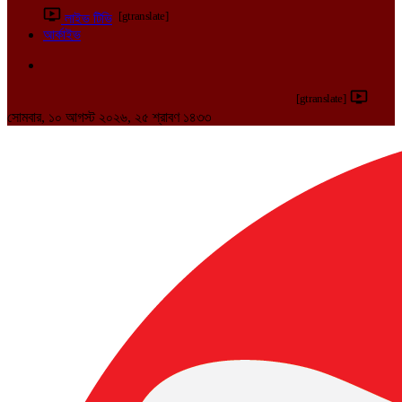
[gtranslate]
লাইভ টিভি
আর্কাইভ
[gtranslate]
সোমবার, ১০ আগস্ট ২০২৬, ২৫ শ্রাবণ ১৪৩৩