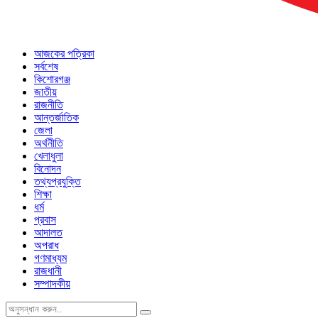
আজকের পত্রিকা
সর্বশেষ
কিশোরগঞ্জ
জাতীয়
রাজনীতি
আন্তর্জাতিক
জেলা
অর্থনীতি
খেলাধুলা
বিনোদন
তথ্যপ্রযুক্তি
শিক্ষা
ধর্ম
প্রবাস
আদালত
অপরাধ
গণমাধ্যম
রাজধানী
সম্পাদকীয়