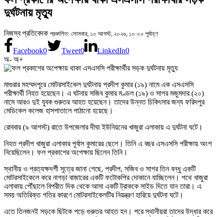
দুর্ঘটনায় মৃত্যু
নিজস্ব প্রতিবেদক
প্রকাশিত: সোমবার, ১০ আগস্ট, ২০২৬, ১০:০০ পূর্বাহ্ণ
Facebook
0
Tweet
0
LinkedIn
0
অ-
অ+
মাগুরার মহম্মদপুরে মোটরসাইকেল দুর্ঘটনায় প্রদীপ কুমার (১৯) নামে এক এসএসসি
পরীক্ষার্থী নিহত হয়েছেন। এ ঘটনায় সজিব কুমার মণ্ডল (১৯) ও সাগর মজুমদার (২০)
নামে আরও দুই যুবক গুরুতর আহত হয়েছেন। তাদের উন্নত চিকিৎসার জন্য ফরিদপুর
মেডিকেল কলেজ হাসপাতালে পাঠানো হয়েছে।
রোববার (৯ আগস্ট) রাতে উপজেলার দীঘা ইউনিয়নের খাজুরা এলাকায় এ দুর্ঘটনা ঘটে।
নিহত প্রদীপ খাজুরা এলাকার পূর্বাস কুমারের ছেলে। তিনি এ বছর এসএসসি পরীক্ষায় অংশ
নিয়েছিলেন। ফল প্রকাশের অপেক্ষায় ছিলেন তিনি।
স্থানীয় ও প্রত্যক্ষদর্শী সূত্রে জানা গেছে, প্রদীপ, সজিব ও সাগর তিন বন্ধু একটি
মোটরসাইকেলে করে নাগড়া বাজারের একটি ফটোকপির দোকানে যাচ্ছিলেন। পথে খাজুরা
এলাকায় পৌঁছালে বিপরীত দিক থেকে আসা একটি ট্রাককে সাইড দিতে যান তারা। এ
সময় অতিরিক্ত গতির কারণে মোটরসাইকেলটির নিয়ন্ত্রণ হারিয়ে দুর্ঘটনা ঘটে।
এতে তিনজনই সড়কে ছিটকে পড়ে গুরুতর আহত হন। পরে স্থানীয়রা তাদের উদ্ধার করে