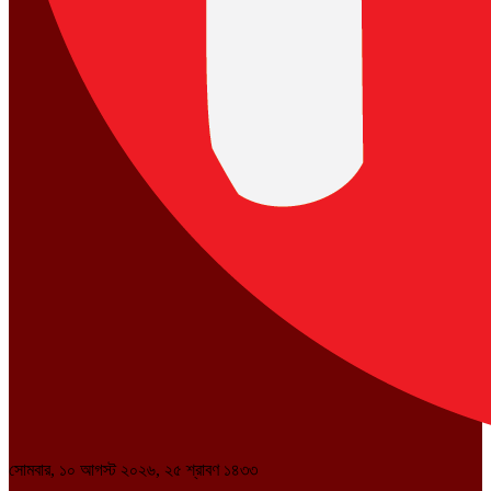
সোমবার, ১০ আগস্ট ২০২৬, ২৫ শ্রাবণ ১৪৩৩