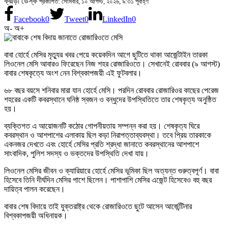
ক্রীড়া ডেস্ক
প্রকাশিত: সোমবার, ১০ আগস্ট, ২০২৬, ৯:৩১ পূর্বাহ্ণ
Facebook
0
Tweet
0
LinkedIn
0
অ-
অ+
বাবা হোর্হে মেসির মৃত্যুর খবর পেয়ে কয়েকদিন আগে ছুটিতে থাকা আর্জেন্টাইন তারকা
লিওনেল মেসি আবারও ফিরেছেন নিজ শহর রোজারিওতে। সেখানেই রোববার (৯ আগস্ট)
বাবার শেষকৃত্যে অংশ নেন বিশ্বকাপজয়ী এই ফুটবলার।
৬৮ বছর বয়সে শনিবার মারা যান হোর্হে মেসি। পরদিন রোববার রোজারিওর কাছের পেরেজ
শহরের একটি কবরস্থানে ঘনিষ্ঠ স্বজন ও বন্ধুদের উপস্থিতিতে তার শেষকৃত্য অনুষ্ঠিত
হয়।
ব্যক্তিগত এ আয়োজনটি কঠোর গোপনীয়তায় সম্পন্ন করা হয়। শেষকৃত্য ঘিরে
কবরস্থান ও আশপাশের এলাকায় ছিল কড়া নিরাপত্তাব্যবস্থা। তবে প্রিয় তারকাকে
একনজর দেখতে এবং হোর্হে মেসির প্রতি শ্রদ্ধা জানাতে কবরস্থানের আশপাশে
সাংবাদিক, পুলিশ সদস্য ও ভক্তদের উপস্থিতি দেখা যায়।
লিওনেল মেসির জীবন ও ক্যারিয়ারে হোর্হে মেসির ভূমিকা ছিল অত্যন্ত গুরুত্বপূর্ণ। বাবা
হিসেবে তিনি দীর্ঘদিন মেসির পাশে ছিলেন। পাশাপাশি মেসির এজেন্ট হিসেবেও বহু বছর
দায়িত্ব পালন করেছেন।
বাবার শেষ বিদায়ে তাই যুক্তরাষ্ট্র থেকে রোজারিওতে ছুটে আসেন আর্জেন্টিনার
বিশ্বকাপজয়ী অধিনায়ক।