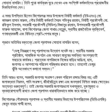
সোহানা নাসরিন। তিনি পুরো কার্যক্রম ঘুরে দেখেন এবং সংশ্লিষ্ট কর্মকর্তাদের প্রয়োজনীয়
দিকনির্দেশনা দেন।
এ সময় উপস্থিত ছিলেন কিশোরগঞ্জ সদর উপজেলা নির্বাহী কর্মকর্তা (ইউএনও) মো.
কামরুল হাসান মারুফ, পৌর নির্বাহী কর্মকর্তা সৈয়দ শফিকুর রহমান, নির্বাহী প্রকৌশলী মো.
রফিকুল ইসলাম, সহকারী প্রকৌশলী (সিভিল) মিজানুর রহমান, উপসহকারী প্রকৌশলী
ফারুক আহমেদ, বাপা কিশোরগঞ্জ জেলা শাখার নেতৃবৃন্দ, স্থানীয় রাজনৈতিক ব্যক্তিবর্গ,
গণমাধ্যমকর্মী এবং বিভিন্ন শ্রেণি-পেশার মানুষ।
প্রধান অতিথির বক্তব্যে জেলা প্রশাসক সোহানা নাসরিন বলেন,
“ডেঙ্গু নিয়ন্ত্রণে শুধু প্রশাসনের উদ্যোগ যথেষ্ট নয়। স্থানীয় সরকার
প্রতিষ্ঠান, সামাজিক সংগঠন এবং সাধারণ মানুষের সমন্বিত অংশগ্রহণই
সবচেয়ে কার্যকর। প্রত্যেক নাগরিককে নিজের বাড়ির আঙিনা, ছাদ,
জলাশয় ও আশপাশের পরিবেশ পরিষ্কার রাখতে হবে। তাহলেই ডেঙ্গুর
ঝুঁকি অনেকাংশে কমানো সম্ভব।”
তিনি আরও বলেন, সরকারি জলাশয় সংরক্ষণ কেবল পরিবেশ রক্ষার বিষয় নয়; এটি
জলাবদ্ধতা নিরসন, পানি সংরক্ষণ, জীববৈচিত্র্য রক্ষা এবং জনস্বার্থ নিশ্চিত করার ক্ষেত্রেও
অত্যন্ত গুরুত্বপূর্ণ। তাই জেলার সরকারি জলাশয়গুলো দখলমুক্ত, দূষণমুক্ত ও
ব্যবহারোপযোগী রাখতে জেলা প্রশাসন ধারাবাহিকভাবে কাজ করে যাচ্ছে।
কিশোরগঞ্জ পৌরসভার প্রশাসক ও স্থানীয় সরকার বিভাগের উপপরিচালক (ডিডিএলজি)
জেবুন নাহার শাম্মী বলেন,