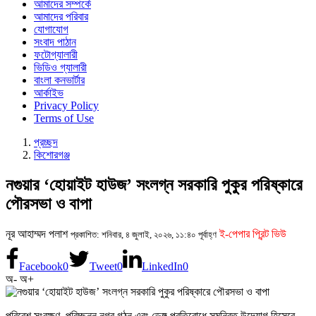
আমাদের সম্পর্কে
আমাদের পরিবার
যোগাযোগ
সংবাদ পাঠান
ফটোগ্যালারী
ভিডিও গ্যালারী
বাংলা কনভার্টার
আর্কাইভ
Privacy Policy
Terms of Use
প্রচ্ছদ
কিশোরগঞ্জ
নগুয়ার ‘হোয়াইট হাউজ’ সংলগ্ন সরকারি পুকুর পরিষ্কারে
পৌরসভা ও বাপা
নূর আহাম্মদ পলাশ
ই-পেপার প্রিন্ট ভিউ
প্রকাশিত: শনিবার, ৪ জুলাই, ২০২৬, ১১:৪০ পূর্বাহ্ণ
Facebook
0
Tweet
0
LinkedIn
0
অ-
অ+
পরিবেশ সংরক্ষণ, পরিচ্ছন্ন নগর গঠন এবং ডেঙ্গু প্রতিরোধে সমন্বিত উদ্যোগ হিসেবে