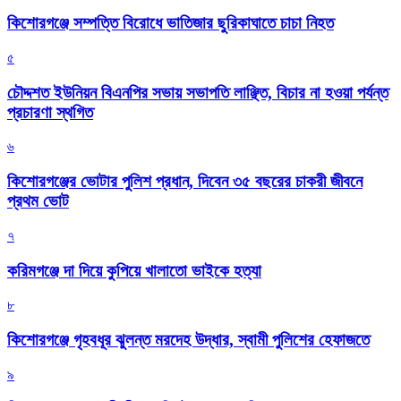
কিশোরগঞ্জে সম্পত্তি বিরোধে ভাতিজার ছুরিকাঘাতে চাচা নিহত
৫
চৌদ্দশত ইউনিয়ন বিএনপির সভায় সভাপতি লাঞ্ছিত, বিচার না হওয়া পর্যন্ত
প্রচারণা স্থগিত
৬
কিশোরগঞ্জের ভোটার পুলিশ প্রধান, দিবেন ৩৫ বছরের চাকরী জীবনে
প্রথম ভোট
৭
করিমগঞ্জে দা দিয়ে কুপিয়ে খালাতো ভাইকে হত্যা
৮
কিশোরগঞ্জে গৃহবধূর ঝুলন্ত মরদেহ উদ্ধার, স্বামী পুলিশের হেফাজতে
৯