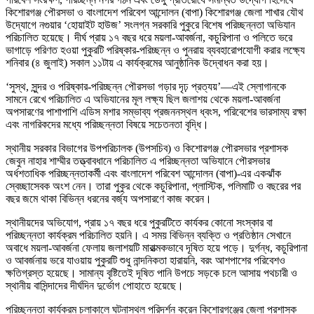
কিশোরগঞ্জ পৌরসভা ও বাংলাদেশ পরিবেশ আন্দোলন (বাপা) কিশোরগঞ্জ জেলা শাখার যৌথ
উদ্যোগে নগুয়ার ‘হোয়াইট হাউজ’ সংলগ্ন সরকারি পুকুরে বিশেষ পরিচ্ছন্নতা অভিযান
পরিচালিত হয়েছে। দীর্ঘ প্রায় ১৭ বছর ধরে ময়লা-আবর্জনা, কচুরিপানা ও পলিতে ভরে
ভাগাড়ে পরিণত হওয়া পুকুরটি পরিষ্কার-পরিচ্ছন্ন ও পুনরায় ব্যবহারোপযোগী করার লক্ষ্যে
শনিবার (৪ জুলাই) সকাল ১১টায় এ কার্যক্রমের আনুষ্ঠানিক উদ্বোধন করা হয়।
‘সুস্থ, সুন্দর ও পরিষ্কার-পরিচ্ছন্ন পৌরসভা গড়ার দৃঢ় প্রত্যয়’—এই স্লোগানকে
সামনে রেখে পরিচালিত এ অভিযানের মূল লক্ষ্য ছিল জলাশয় থেকে ময়লা-আবর্জনা
অপসারণের পাশাপাশি এডিস মশার সম্ভাব্য প্রজননস্থল ধ্বংস, পরিবেশের ভারসাম্য রক্ষা
এবং নাগরিকদের মধ্যে পরিচ্ছন্নতা বিষয়ে সচেতনতা বৃদ্ধি।
স্থানীয় সরকার বিভাগের উপপরিচালক (উপসচিব) ও কিশোরগঞ্জ পৌরসভার প্রশাসক
জেবুন নাহার শাম্মীর তত্ত্বাবধানে পরিচালিত এ পরিচ্ছন্নতা অভিযানে পৌরসভার
অর্ধশতাধিক পরিচ্ছন্নতাকর্মী এবং বাংলাদেশ পরিবেশ আন্দোলন (বাপা)-এর একঝাঁক
স্বেচ্ছাসেবক অংশ নেন। তারা পুকুর থেকে কচুরিপানা, প্লাস্টিক, পলিমাটি ও বছরের পর
বছর জমে থাকা বিভিন্ন ধরনের বর্জ্য অপসারণে কাজ করেন।
স্থানীয়দের অভিযোগ, প্রায় ১৭ বছর ধরে পুকুরটিতে কার্যকর কোনো সংস্কার বা
পরিচ্ছন্নতা কার্যক্রম পরিচালিত হয়নি। এ সময় বিভিন্ন ব্যক্তি ও প্রতিষ্ঠান সেখানে
অবাধে ময়লা-আবর্জনা ফেলায় জলাশয়টি মারাত্মকভাবে দূষিত হয়ে পড়ে। দুর্গন্ধ, কচুরিপানা
ও আবর্জনায় ভরে যাওয়ায় পুকুরটি শুধু নান্দনিকতা হারায়নি, বরং আশপাশের পরিবেশও
ক্ষতিগ্রস্ত হয়েছে। সামান্য বৃষ্টিতেই দূষিত পানি উপচে সড়কে চলে আসায় পথচারী ও
স্থানীয় বাসিন্দাদের দীর্ঘদিন দুর্ভোগ পোহাতে হয়েছে।
পরিচ্ছন্নতা কার্যক্রম চলাকালে ঘটনাস্থল পরিদর্শন করেন কিশোরগঞ্জের জেলা প্রশাসক