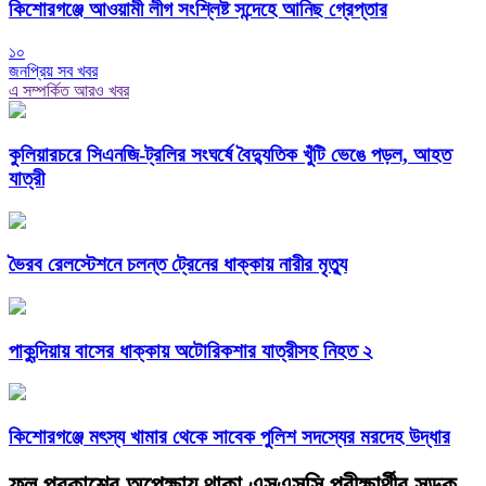
কিশোরগঞ্জে আওয়ামী লীগ সংশ্লিষ্ট সন্দেহে আনিছ গ্রেপ্তার
১০
জনপ্রিয় সব খবর
এ সম্পর্কিত আরও খবর
কুলিয়ারচরে সিএনজি-ট্রলির সংঘর্ষে বৈদ্যুতিক খুঁটি ভেঙে পড়ল, আহত
যাত্রী
ভৈরব রেলস্টেশনে চলন্ত ট্রেনের ধাক্কায় নারীর মৃত্যু
পাকুন্দিয়ায় বাসের ধাক্কায় অটোরিকশার যাত্রীসহ নিহত ২
কিশোরগঞ্জে মৎস্য খামার থেকে সাবেক পুলিশ সদস্যের মরদেহ উদ্ধার
ফল প্রকাশের অপেক্ষায় থাকা এসএসসি পরীক্ষার্থীর সড়ক