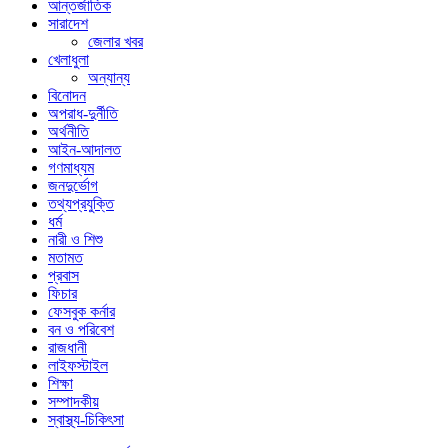
আন্তর্জাতিক
সারাদেশ
জেলার খবর
খেলাধুলা
অন্যান্য
বিনোদন
অপরাধ-দুর্নীতি
অর্থনীতি
আইন-আদালত
গণমাধ্যম
জনদুর্ভোগ
তথ্যপ্রযুক্তি
ধর্ম
নারী ও শিশু
মতামত
প্রবাস
ফিচার
ফেসবুক কর্নার
বন ও পরিবেশ
রাজধানী
লাইফস্টাইল
শিক্ষা
সম্পাদকীয়
স্বাস্থ্য-চিকিৎসা