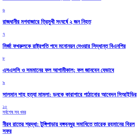
৬
রাজধানীর মগবাজারে ত্রিমুখী সংঘর্ষে ২ জন নিহত
৭
মির্জা ফখরুলকে রাষ্ট্রপতি পদে মনোনয়ন দেওয়ার সিদ্ধান্ত বিএনপির
৮
এসএসসি ও সমমানের ফল আগামীকাল; ফল জানবেন যেভাবে
৯
সালমান শাহ হত্যা মামলা: ডনকে কারাগারে পাঠানোর আবেদন সিআইডির
১০
সর্বশেষ সব খবর
নীরব রাতের শ্রদ্ধা: টুঙ্গিপাড়ায় বঙ্গবন্ধুর সমাধিতে তারেক রহমানের বিরল
সফর