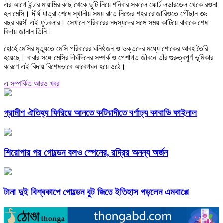
এর আগে ইন্টার মায়ামির কাছ থেকে ছুটি নিয়ে শনিবার সকালে ফোর্ট লডারডেল থেকে রওনা
হন মেসি। দীর্ঘ যাত্রা শেষে স্থানীয় সময় রাতে নিজের শহর রোজারিওতে পৌঁছান ৩৯
বছর বয়সী এই ফুটবলার। সেখানে পরিবারের সদস্যদের সঙ্গে সময় কাটিয়ে বাবাকে শেষ
বিদায় জানান তিনি।
হোর্হে মেসির মৃত্যুতে মেসি পরিবারের ঘনিষ্ঠজন ও ভক্তদের মধ্যে শোকের আবহ তৈরি
হয়েছে। বাবার সঙ্গে মেসির দীর্ঘদিনের সম্পর্ক ও পেশাগত জীবনে তাঁর গুরুত্বপূর্ণ ভূমিকার
কারণে এই বিদায় বিশেষভাবে আবেগঘন হয়ে ওঠে।
এ সম্পর্কিত আরও খবর
গ্রামীণ ঐতিহ্য ফিরিয়ে আনতে কটিয়াদীতে বর্ণাঢ্য কাবাডি ফাইনাল
শিরোপার পর গোল্ডেন বলও স্পেনের, রদ্রির অনন্য অর্জন
টানা দুই বিশ্বকাপে গোল্ডেন বুট জিতে ইতিহাস গড়লেন এমবাপ্পে