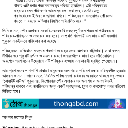
“নগুয়া হোয়াইট হাউজ সংলগ্ন সরকারি পুকুরটি দীর্ঘদিন অপরিচ্ছন্ন
থাকায় এটি মশার প্রজননক্ষেত্রে পরিণত হয়েছিল। এটি পরিষ্কারের
মাধ্যমে যেমন পরিবেশের ভারসাম্য রক্ষা করা হবে, তেমনি ডেঙ্গু
প্রতিরোধেও ইতিবাচক ভূমিকা রাখবে। পরিচ্ছন্ন ও বাসযোগ্য পৌরসভা
গড়তে এ ধরনের অভিযান নিয়মিত পরিচালিত হবে।”
তিনি জানান, পৌর এলাকার সরকারি-বেসরকারি গুরুত্বপূর্ণ জলাশয়গুলো পর্যায়ক্রমে
পরিষ্কার-পরিচ্ছন্ন ও সংস্কার করা হবে। সম্প্রতি খরমপট্টি এলাকার একটি সরকারি
পুকুরও একইভাবে পরিষ্কার করা হয়েছে।
পরিচ্ছন্নতা অভিযানে সন্তোষ প্রকাশ করেছেন নগুয়া এলাকার বাসিন্দারা। তারা বলেন,
দীর্ঘদিন ধরে পুকুরটি দুর্গন্ধ ও ময়লার কারণে জনদুর্ভোগের কারণ হয়ে দাঁড়িয়েছিল।
অবশেষে প্রশাসনের উদ্যোগে এটি পরিষ্কার হওয়ায় এলাকাবাসী স্বস্তি পেয়েছেন।
তারা প্রশাসনের পাশাপাশি সাধারণ মানুষকেও জলাশয় ও পরিবেশ রক্ষায় দায়িত্বশীল হওয়ার
আহ্বান জানান। তাদের মতে, নিয়মিত পরিচ্ছন্নতা কার্যক্রম অব্যাহত থাকলে শুধু নগুয়ার
‘হোয়াইট হাউজ’ পুকুর নয়, কিশোরগঞ্জ পৌর এলাকার সব জলাশয় ও জনপরিসরই
পরিচ্ছন্ন থাকবে এবং নাগরিকদের জন্য একটি স্বাস্থ্যকর, সুন্দর ও বাসযোগ্য নগর পরিবেশ
নিশ্চিত হবে।
আপনার মতামত লিখুন
Warning
: Array to string conversion in