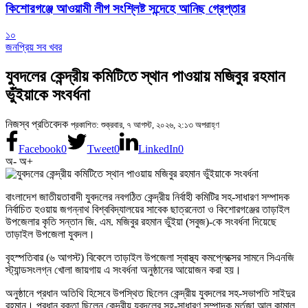
কিশোরগঞ্জে আওয়ামী লীগ সংশ্লিষ্ট সন্দেহে আনিছ গ্রেপ্তার
১০
জনপ্রিয় সব খবর
যুবদলের কেন্দ্রীয় কমিটিতে স্থান পাওয়ায় মজিবুর রহমান
ভুঁইয়াকে সংবর্ধনা
নিজস্ব প্রতিবেদক
প্রকাশিত: শুক্রবার, ৭ আগস্ট, ২০২৬, ২:১৩ অপরাহ্ণ
Facebook
0
Tweet
0
LinkedIn
0
অ-
অ+
বাংলাদেশ জাতীয়তাবাদী যুবদলের নবগঠিত কেন্দ্রীয় নির্বাহী কমিটির সহ-সাধারণ সম্পাদক
নির্বাচিত হওয়ায় জগন্নাথ বিশ্ববিদ্যালয়ের সাবেক ছাত্রনেতা ও কিশোরগঞ্জের তাড়াইল
উপজেলার কৃতি সন্তান জি. এম. মজিবুর রহমান ভুঁইয়া (সবুজ)-কে সংবর্ধনা দিয়েছে
তাড়াইল উপজেলা যুবদল।
বৃহস্পতিবার (৬ আগস্ট) বিকেলে তাড়াইল উপজেলা স্বাস্থ্য কমপ্লেক্সের সামনে সিএনজি
স্ট্যান্ডসংলগ্ন খোলা জায়গায় এ সংবর্ধনা অনুষ্ঠানের আয়োজন করা হয়।
অনুষ্ঠানে প্রধান অতিথি হিসেবে উপস্থিত ছিলেন কেন্দ্রীয় যুবদলের সহ-সভাপতি সাইদুর
রহমান। প্রধান বক্তা ছিলেন কেন্দ্রীয় যুবদলের সহ-সাধারণ সম্পাদক মর্তুজা আল কামাল