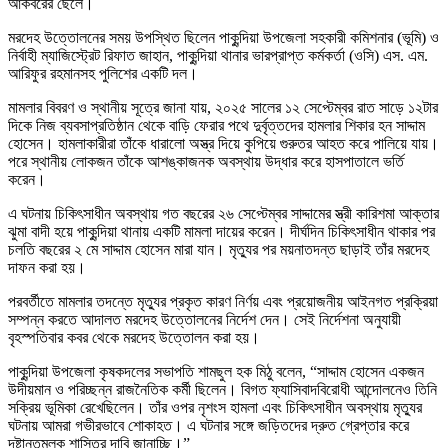
আকবরের ছেলে।
মরদেহ উত্তোলনের সময় উপস্থিত ছিলেন পাকুন্দিয়া উপজেলা সহকারী কমিশনার (ভূমি) ও
নির্বাহী ম্যাজিস্ট্রেট রিফাত জাহান, পাকুন্দিয়া থানার ভারপ্রাপ্ত কর্মকর্তা (ওসি) এস. এম.
আরিফুর রহমানসহ পুলিশের একটি দল।
মামলার বিবরণ ও স্থানীয় সূত্রে জানা যায়, ২০২৫ সালের ১২ সেপ্টেম্বর রাত সাড়ে ১২টার
দিকে নিজ ব্যবসাপ্রতিষ্ঠান থেকে বাড়ি ফেরার পথে দুর্বৃত্তদের হামলার শিকার হন সাদ্দাম
হোসেন। হামলাকারীরা তাঁকে ধারালো অস্ত্র দিয়ে কুপিয়ে গুরুতর আহত করে পালিয়ে যায়।
পরে স্থানীয় লোকজন তাঁকে আশঙ্কাজনক অবস্থায় উদ্ধার করে হাসপাতালে ভর্তি
করেন।
এ ঘটনায় চিকিৎসাধীন অবস্থায় গত বছরের ২৬ সেপ্টেম্বর সাদ্দামের স্ত্রী কারিশমা আক্তার
ঝুমা বাদী হয়ে পাকুন্দিয়া থানায় একটি মামলা দায়ের করেন। দীর্ঘদিন চিকিৎসাধীন থাকার পর
চলতি বছরের ২ মে সাদ্দাম হোসেন মারা যান। মৃত্যুর পর ময়নাতদন্ত ছাড়াই তাঁর মরদেহ
দাফন করা হয়।
পরবর্তীতে মামলার তদন্তে মৃত্যুর প্রকৃত কারণ নির্ণয় এবং প্রয়োজনীয় আইনগত প্রক্রিয়া
সম্পন্ন করতে আদালত মরদেহ উত্তোলনের নির্দেশ দেন। সেই নির্দেশনা অনুযায়ী
বৃহস্পতিবার কবর থেকে মরদেহ উত্তোলন করা হয়।
পাকুন্দিয়া উপজেলা কৃষকদলের সভাপতি শামছুল হক মিঠু বলেন, “সাদ্দাম হোসেন একজন
উদীয়মান ও পরিচ্ছন্ন রাজনৈতিক কর্মী ছিলেন। বিগত ফ্যাসিবাদবিরোধী আন্দোলনেও তিনি
সক্রিয় ভূমিকা রেখেছিলেন। তাঁর ওপর নৃশংস হামলা এবং চিকিৎসাধীন অবস্থায় মৃত্যুর
ঘটনায় আমরা গভীরভাবে শোকাহত। এ ঘটনার সঙ্গে জড়িতদের দ্রুত গ্রেপ্তার করে
দৃষ্টান্তমূলক শাস্তির দাবি জানাচ্ছি।”