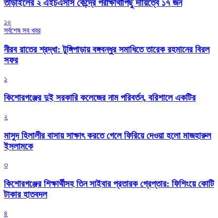
তাড়াইলের ২ এইচএসসি কেন্দ্রে পরীক্ষার্থীপিছু দায়িত্বে ১৭ জন
১০
সর্বশেষ সব খবর
নীরব রাতের শ্রদ্ধা: টুঙ্গিপাড়ায় বঙ্গবন্ধুর সমাধিতে তারেক রহমানের বিরল
সফর
১
কিশোরগঞ্জের দুই সরকারি কলেজের নাম পরিবর্তন, বরিশালে একটির
২
মাসুদ হিলালীর বাসায় সাক্ষাৎ করতে গেলে ফিরিয়ে দেওয়া হলো মাজহারুল
ইসলামকে
৩
কিশোরগঞ্জের শিক্ষার্থীসহ তিন সাইবার প্রতারক গ্রেপ্তার: ফিশিংয়ে কোটি
টাকার হাতবদল
৪