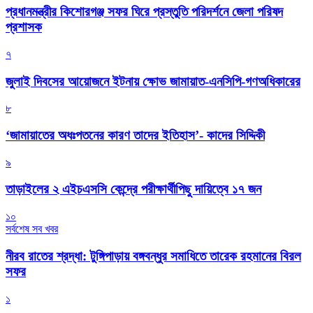
প্রধানমন্ত্রীর কিশোরগঞ্জ সফর ঘিরে প্রস্তুতি পরিদর্শনে জেলা পরিষদ
প্রশাসক
৭
জুলাই দিবসের আয়োজনে ইটনায় ক্ষোভ জামায়াত-এনসিপি-গণঅধিকারের
৮
‘জামায়াতের অধঃপতনের কারণ তাদের ইতিহাস’- কাদের সিদ্দিকী
৯
তাড়াইলের ২ এইচএসসি কেন্দ্রে পরীক্ষার্থীপিছু দায়িত্বে ১৭ জন
১০
সর্বশেষ সব খবর
নীরব রাতের শ্রদ্ধা: টুঙ্গিপাড়ায় বঙ্গবন্ধুর সমাধিতে তারেক রহমানের বিরল
সফর
১