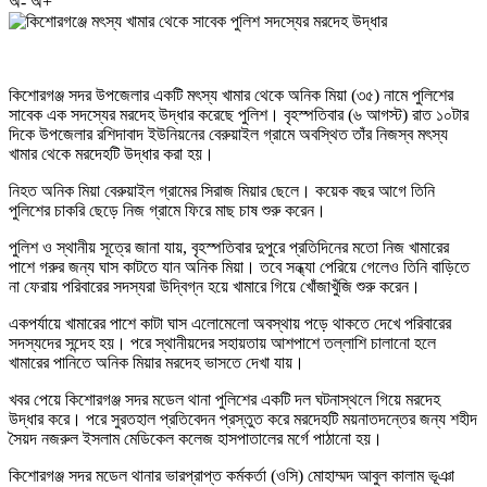
অ-
অ+
কিশোরগঞ্জ সদর উপজেলার একটি মৎস্য খামার থেকে অনিক মিয়া (৩৫) নামে পুলিশের
সাবেক এক সদস্যের মরদেহ উদ্ধার করেছে পুলিশ। বৃহস্পতিবার (৬ আগস্ট) রাত ১০টার
দিকে উপজেলার রশিদাবাদ ইউনিয়নের বেরুয়াইল গ্রামে অবস্থিত তাঁর নিজস্ব মৎস্য
খামার থেকে মরদেহটি উদ্ধার করা হয়।
নিহত অনিক মিয়া বেরুয়াইল গ্রামের সিরাজ মিয়ার ছেলে। কয়েক বছর আগে তিনি
পুলিশের চাকরি ছেড়ে নিজ গ্রামে ফিরে মাছ চাষ শুরু করেন।
পুলিশ ও স্থানীয় সূত্রে জানা যায়, বৃহস্পতিবার দুপুরে প্রতিদিনের মতো নিজ খামারের
পাশে গরুর জন্য ঘাস কাটতে যান অনিক মিয়া। তবে সন্ধ্যা পেরিয়ে গেলেও তিনি বাড়িতে
না ফেরায় পরিবারের সদস্যরা উদ্বিগ্ন হয়ে খামারে গিয়ে খোঁজাখুঁজি শুরু করেন।
একপর্যায়ে খামারের পাশে কাটা ঘাস এলোমেলো অবস্থায় পড়ে থাকতে দেখে পরিবারের
সদস্যদের সন্দেহ হয়। পরে স্থানীয়দের সহায়তায় আশপাশে তল্লাশি চালানো হলে
খামারের পানিতে অনিক মিয়ার মরদেহ ভাসতে দেখা যায়।
খবর পেয়ে কিশোরগঞ্জ সদর মডেল থানা পুলিশের একটি দল ঘটনাস্থলে গিয়ে মরদেহ
উদ্ধার করে। পরে সুরতহাল প্রতিবেদন প্রস্তুত করে মরদেহটি ময়নাতদন্তের জন্য শহীদ
সৈয়দ নজরুল ইসলাম মেডিকেল কলেজ হাসপাতালের মর্গে পাঠানো হয়।
কিশোরগঞ্জ সদর মডেল থানার ভারপ্রাপ্ত কর্মকর্তা (ওসি) মোহাম্মদ আবুল কালাম ভূঞা