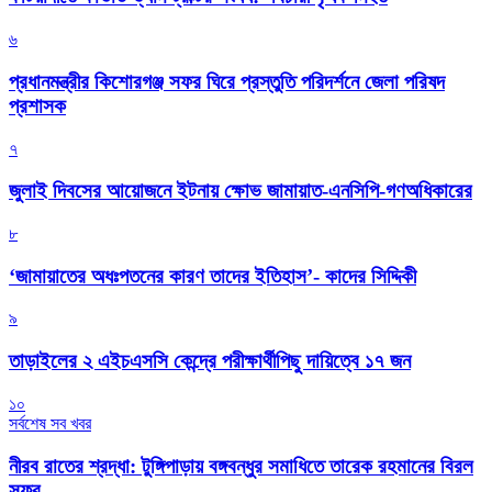
৬
প্রধানমন্ত্রীর কিশোরগঞ্জ সফর ঘিরে প্রস্তুতি পরিদর্শনে জেলা পরিষদ
প্রশাসক
৭
জুলাই দিবসের আয়োজনে ইটনায় ক্ষোভ জামায়াত-এনসিপি-গণঅধিকারের
৮
‘জামায়াতের অধঃপতনের কারণ তাদের ইতিহাস’- কাদের সিদ্দিকী
৯
তাড়াইলের ২ এইচএসসি কেন্দ্রে পরীক্ষার্থীপিছু দায়িত্বে ১৭ জন
১০
সর্বশেষ সব খবর
নীরব রাতের শ্রদ্ধা: টুঙ্গিপাড়ায় বঙ্গবন্ধুর সমাধিতে তারেক রহমানের বিরল
সফর