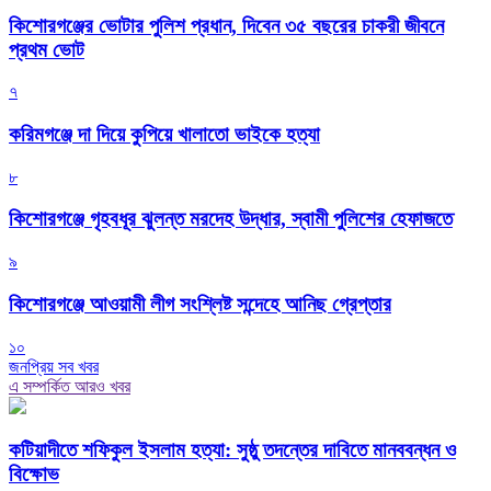
কিশোরগঞ্জের ভোটার পুলিশ প্রধান, দিবেন ৩৫ বছরের চাকরী জীবনে
প্রথম ভোট
৭
করিমগঞ্জে দা দিয়ে কুপিয়ে খালাতো ভাইকে হত্যা
৮
কিশোরগঞ্জে গৃহবধূর ঝুলন্ত মরদেহ উদ্ধার, স্বামী পুলিশের হেফাজতে
৯
কিশোরগঞ্জে আওয়ামী লীগ সংশ্লিষ্ট সন্দেহে আনিছ গ্রেপ্তার
১০
জনপ্রিয় সব খবর
এ সম্পর্কিত আরও খবর
কটিয়াদীতে শফিকুল ইসলাম হত্যা: সুষ্ঠু তদন্তের দাবিতে মানববন্ধন ও
বিক্ষোভ