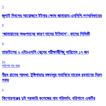
৭
জুলাই দিবসের আয়োজনে ইটনায় ক্ষোভ জামায়াত-এনসিপি-গণঅধিকারের
৮
‘জামায়াতের অধঃপতনের কারণ তাদের ইতিহাস’- কাদের সিদ্দিকী
৯
তাড়াইলের ২ এইচএসসি কেন্দ্রে পরীক্ষার্থীপিছু দায়িত্বে ১৭ জন
১০
সর্বশেষ সব খবর
নীরব রাতের শ্রদ্ধা: টুঙ্গিপাড়ায় বঙ্গবন্ধুর সমাধিতে তারেক রহমানের বিরল
সফর
১
কিশোরগঞ্জের দুই সরকারি কলেজের নাম পরিবর্তন, বরিশালে একটির