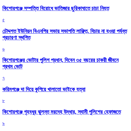
কিশোরগঞ্জে সম্পত্তি বিরোধে ভাতিজার ছুরিকাঘাতে চাচা নিহত
৫
চৌদ্দশত ইউনিয়ন বিএনপির সভায় সভাপতি লাঞ্ছিত, বিচার না হওয়া পর্যন্ত
প্রচারণা স্থগিত
৬
কিশোরগঞ্জের ভোটার পুলিশ প্রধান, দিবেন ৩৫ বছরের চাকরী জীবনে
প্রথম ভোট
৭
করিমগঞ্জে দা দিয়ে কুপিয়ে খালাতো ভাইকে হত্যা
৮
কিশোরগঞ্জে গৃহবধূর ঝুলন্ত মরদেহ উদ্ধার, স্বামী পুলিশের হেফাজতে
৯