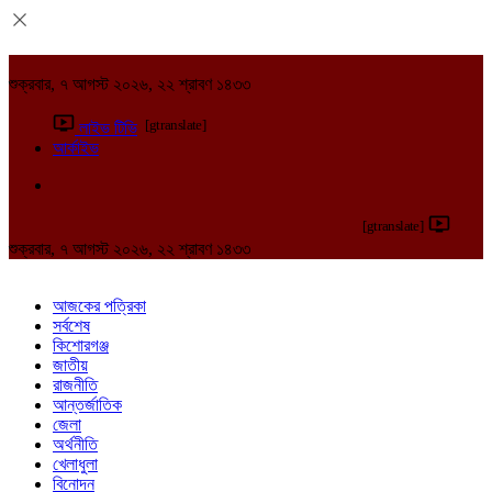
শুক্রবার, ৭ আগস্ট ২০২৬, ২২ শ্রাবণ ১৪৩৩
[gtranslate]
লাইভ টিভি
আর্কাইভ
[gtranslate]
শুক্রবার, ৭ আগস্ট ২০২৬, ২২ শ্রাবণ ১৪৩৩
আজকের পত্রিকা
সর্বশেষ
কিশোরগঞ্জ
জাতীয়
রাজনীতি
আন্তর্জাতিক
জেলা
অর্থনীতি
খেলাধুলা
বিনোদন