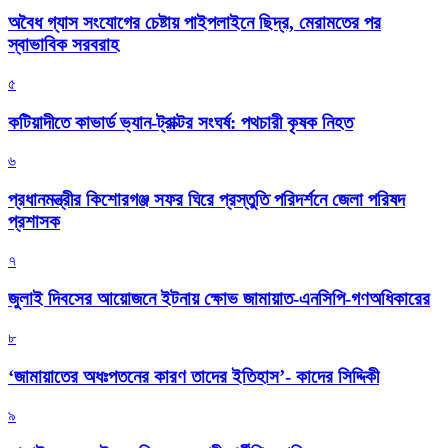
অবৈধ গ্যাস সংযোগের চেষ্টায় পাইপলাইনে ছিদ্র, মেরামতের পর
স্বাভাবিক সরবরাহ
৫
কটিয়াদীতে কাভার্ড ভ্যান-ট্রাক্টর সংঘর্ষ: পথচারী কৃষক নিহত
৬
প্রধানমন্ত্রীর কিশোরগঞ্জ সফর ঘিরে প্রস্তুতি পরিদর্শনে জেলা পরিষদ
প্রশাসক
৭
জুলাই দিবসের আয়োজনে ইটনায় ক্ষোভ জামায়াত-এনসিপি-গণঅধিকারের
৮
‘জামায়াতের অধঃপতনের কারণ তাদের ইতিহাস’- কাদের সিদ্দিকী
৯