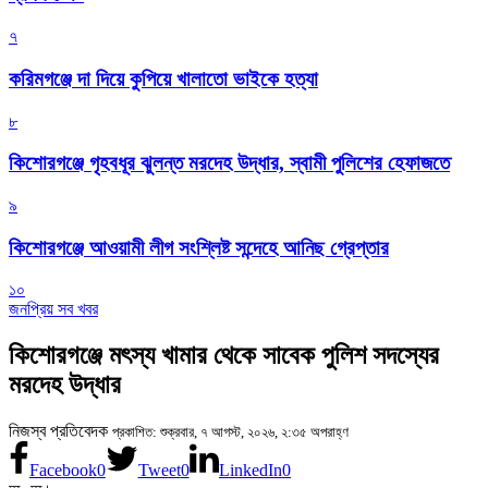
৭
করিমগঞ্জে দা দিয়ে কুপিয়ে খালাতো ভাইকে হত্যা
৮
কিশোরগঞ্জে গৃহবধূর ঝুলন্ত মরদেহ উদ্ধার, স্বামী পুলিশের হেফাজতে
৯
কিশোরগঞ্জে আওয়ামী লীগ সংশ্লিষ্ট সন্দেহে আনিছ গ্রেপ্তার
১০
জনপ্রিয় সব খবর
কিশোরগঞ্জে মৎস্য খামার থেকে সাবেক পুলিশ সদস্যের
মরদেহ উদ্ধার
নিজস্ব প্রতিবেদক
প্রকাশিত: শুক্রবার, ৭ আগস্ট, ২০২৬, ২:৩৫ অপরাহ্ণ
Facebook
0
Tweet
0
LinkedIn
0