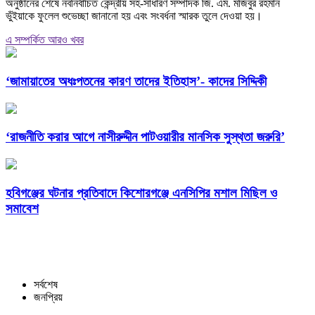
অনুষ্ঠানের শেষে নবনির্বাচিত কেন্দ্রীয় সহ-সাধারণ সম্পাদক জি. এম. মজিবুর রহমান
ভুঁইয়াকে ফুলেল শুভেচ্ছা জানানো হয় এবং সংবর্ধনা স্মারক তুলে দেওয়া হয়।
এ সম্পর্কিত আরও খবর
‘জামায়াতের অধঃপতনের কারণ তাদের ইতিহাস’- কাদের সিদ্দিকী
‘রাজনীতি করার আগে নাসীরুদ্দীন পাটওয়ারীর মানসিক সুস্থতা জরুরি’
হবিগঞ্জের ঘটনার প্রতিবাদে কিশোরগঞ্জে এনসিপির মশাল মিছিল ও
সমাবেশ
সর্বশেষ
জনপ্রিয়