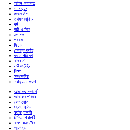
আইন-আদালত
গণমাধ্যম
জনদুর্ভোগ
তথ্যপ্রযুক্তি
ধর্ম
নারী ও শিশু
মতামত
প্রবাস
ফিচার
ফেসবুক কর্নার
বন ও পরিবেশ
রাজধানী
লাইফস্টাইল
শিক্ষা
সম্পাদকীয়
স্বাস্থ্য-চিকিৎসা
আমাদের সম্পর্কে
আমাদের পরিবার
যোগাযোগ
সংবাদ পাঠান
ফটোগ্যালারী
ভিডিও গ্যালারী
বাংলা কনভার্টার
আর্কাইভ