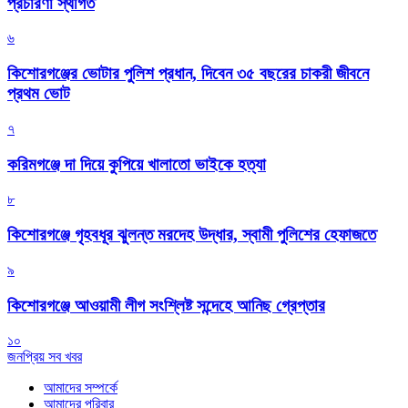
প্রচারণা স্থগিত
৬
কিশোরগঞ্জের ভোটার পুলিশ প্রধান, দিবেন ৩৫ বছরের চাকরী জীবনে
প্রথম ভোট
৭
করিমগঞ্জে দা দিয়ে কুপিয়ে খালাতো ভাইকে হত্যা
৮
কিশোরগঞ্জে গৃহবধূর ঝুলন্ত মরদেহ উদ্ধার, স্বামী পুলিশের হেফাজতে
৯
কিশোরগঞ্জে আওয়ামী লীগ সংশ্লিষ্ট সন্দেহে আনিছ গ্রেপ্তার
১০
জনপ্রিয় সব খবর
আমাদের সম্পর্কে
আমাদের পরিবার