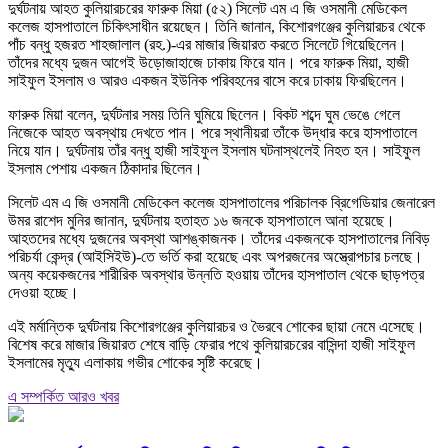
দুর্ঘটনায় আহত কুলিয়ারচরের ফারুক মিয়া (৫২) সিলেট এম এ জি ওসমানী মেডিকেল
কলেজ হাসপাতালে চিকিৎসাধীন রয়েছেন। তিনি জানান, কিশোরগঞ্জের কুলিয়ারচর থেকে
পাঁচ বন্ধু হজরত শাহজালাল (রহ.)-এর মাজার জিয়ারত করতে সিলেটে গিয়েছিলেন।
তাঁদের মধ্যে দুজন আগেই উড়োজাহাজে ঢাকায় ফিরে যান। পরে ফারুক মিয়া, হাজী
সাইফুল ইসলাম ও আরও একজন ইউনিক পরিবহনের বাসে করে ঢাকায় ফিরছিলেন।
ফারুক মিয়া বলেন, দুর্ঘটনার সময় তিনি ঘুমিয়ে ছিলেন। বিকট শব্দে ঘুম ভেঙে গেলে
নিজেকে আহত অবস্থায় দেখতে পান। পরে স্থানীয়রা তাঁকে উদ্ধার করে হাসপাতালে
নিয়ে যান। দুর্ঘটনায় তাঁর বন্ধু হাজী সাইফুল ইসলাম ঘটনাস্থলেই নিহত হন। সাইফুল
ইসলাম পেশায় একজন ঠিকাদার ছিলেন।
সিলেট এম এ জি ওসমানী মেডিকেল কলেজ হাসপাতালের পরিচালক ব্রিগেডিয়ার জেনারেল
উমর রাশেদ মুনির জানান, দুর্ঘটনায় হতাহত ১৬ জনকে হাসপাতালে আনা হয়েছে।
আহতদের মধ্যে দুজনের অবস্থা আশঙ্কাজনক। তাঁদের একজনকে হাসপাতালের নিবিড়
পরিচর্যা কেন্দ্র (আইসিইউ)-তে ভর্তি করা হয়েছে এবং অপরজনের অস্ত্রোপচার চলছে।
অন্য কয়েকজনের শারীরিক অবস্থার উন্নতি হওয়ায় তাঁদের হাসপাতাল থেকে ছাড়পত্র
দেওয়া হচ্ছে।
এই মর্মান্তিক দুর্ঘটনায় কিশোরগঞ্জের কুলিয়ারচর ও ভৈরবে শোকের ছায়া নেমে এসেছে।
বিশেষ করে মাজার জিয়ারত শেষে বাড়ি ফেরার পথে কুলিয়ারচরের বাসিন্দা হাজী সাইফুল
ইসলামের মৃত্যু এলাকায় গভীর শোকের সৃষ্টি করেছে।
এ সম্পর্কিত আরও খবর