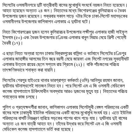
সিলেটের ওসমানীনগরে দুটি যাত্রীবাহী বাসের মুখোমুখি সংঘর্ষে নয়জন নিহত হয়েছেন।
আহত হয়েছেন অন্তত ২৪ জন। নিহতদের মধ্যে কিশোরগঞ্জের কুলিয়ারচর ও ভৈরব
উপজেলার দুজন রয়েছেন। শুক্রবার সকাল সাড়ে ৭টার দিকে ঢাকা-সিলেট মহাসড়কের
ওসমানীনগর উপজেলার কাশিকাপন এলাকায় এ দুর্ঘটনা ঘটে।
নিহত কিশোরগঞ্জের দুজন হলেন কুলিয়ারচর উপজেলার লক্ষীপুর এলাকার হাজী সাইফুল
ইসলাম (৫০) এবং ভৈরব উপজেলার চণ্ডিবর এলাকার বাবুল মিয়ার মেয়ে শিল্পী পেহেলী
ভৈরবী (১৭)।
এ ছাড়া নিহত অন্যরা হলেন ঢাকার বিক্রমপুরের বাসিন্দা ও বর্তমানে সিলেটের চণ্ডিপুর
এলাকার জাহাঙ্গীর আলমের তিন বছর বয়সী মেয়ে জায়ফা এবং সিলেট নগরের সুবহানীঘাট
এলাকার উত্তম রায়ের ছেলে সপ্তম রায় প্রিতম (২২)। বাকি পাঁচজনের পরিচয়
তাৎক্ষণিকভাবে শনাক্ত করা যায়নি।
সিলেটের শেরপুর হাইওয়ে থানার ভারপ্রাপ্ত কর্মকর্তা (ওসি) আনিসুর রহমান জানান,
দুর্ঘটনায় ঘটনাস্থলেই সাতজন নিহত হন। পরে সিলেট এম এ জি ওসমানী মেডিকেল
কলেজ হাসপাতালে চিকিৎসাধীন অবস্থায় আরও দুজনের মৃত্যু হয়। নিহতদের পরিচয়
শনাক্তের কাজ চলছে।
পুলিশ ও প্রত্যক্ষদর্শীরা জানান, কাশিকাপন এলাকায় সিলেটমুখী বেঙ্গল পরিবহনের একটি
বাসের সঙ্গে ঢাকামুখী ইউনিক পরিবহনের একটি বাসের মুখোমুখি সংঘর্ষ হয়। এতে ইউনিক
পরিবহনের বাসটি নিয়ন্ত্রণ হারিয়ে সড়কের পাশের খাদে পড়ে যায়। দুর্ঘটনায় দুই বাসের
অন্তত ২৪ জন যাত্রী আহত হন। তাঁদের উদ্ধার করে সিলেট এম এ জি ওসমানী
মেডিকেল কলেজ হাসপাতালে ভর্তি করা হয়েছে।