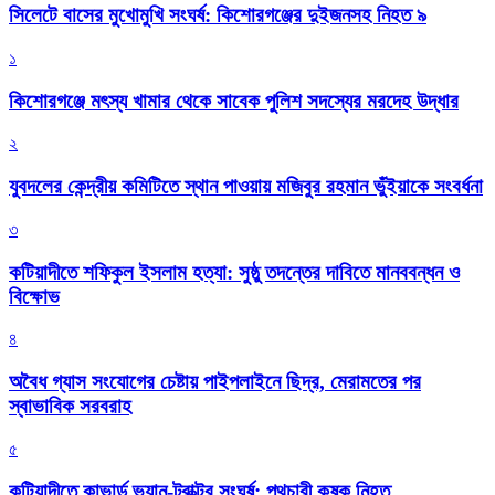
সিলেটে বাসের মুখোমুখি সংঘর্ষ: কিশোরগঞ্জের দুইজনসহ নিহত ৯
১
কিশোরগঞ্জে মৎস্য খামার থেকে সাবেক পুলিশ সদস্যের মরদেহ উদ্ধার
২
যুবদলের কেন্দ্রীয় কমিটিতে স্থান পাওয়ায় মজিবুর রহমান ভুঁইয়াকে সংবর্ধনা
৩
কটিয়াদীতে শফিকুল ইসলাম হত্যা: সুষ্ঠু তদন্তের দাবিতে মানববন্ধন ও
বিক্ষোভ
৪
অবৈধ গ্যাস সংযোগের চেষ্টায় পাইপলাইনে ছিদ্র, মেরামতের পর
স্বাভাবিক সরবরাহ
৫
কটিয়াদীতে কাভার্ড ভ্যান-ট্রাক্টর সংঘর্ষ: পথচারী কৃষক নিহত