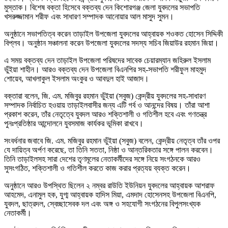
মুস্তাক। বিশেষ বক্তা হিসেবে বক্তব্য দেন কিশোরগঞ্জ জেলা যুবদলের সভাপতি
খসরুজ্জামান শরীফ এবং সাধারণ সম্পাদক আনোয়ার আল মাসুদ সুমন।
অনুষ্ঠানে সভাপতিত্ব করেন তাড়াইল উপজেলা যুবদলের আহ্বায়ক শওকত হোসেন সিদ্দিকী
বিপ্লব। অনুষ্ঠান সঞ্চালনা করেন উপজেলা যুবদলের সদস্য সচিব জিয়াউর রহমান জিয়া।
এ সময় বক্তব্য দেন তাড়াইল উপজেলা পরিষদের সাবেক চেয়ারম্যান জহিরুল ইসলাম
ভুঁইয়া শাহীন। আরও বক্তব্য দেন উপজেলা বিএনপির সহ-সভাপতি শরীফুল মাহমুদ
শোয়েব, আখলাকুল ইসলাম অংকুর ও আবদুল হাই আজাদ।
বক্তারা বলেন, জি. এম. মজিবুর রহমান ভুঁইয়া (সবুজ) কেন্দ্রীয় যুবদলের সহ-সাধারণ
সম্পাদক নির্বাচিত হওয়ায় তাড়াইলবাসীর জন্য এটি গর্ব ও আনন্দের বিষয়। তাঁরা আশা
প্রকাশ করেন, তাঁর নেতৃত্বে যুবদল আরও শক্তিশালী ও গতিশীল হবে এবং গণতন্ত্র
পুনঃপ্রতিষ্ঠার আন্দোলনে যুবসমাজ কার্যকর ভূমিকা রাখবে।
সংবর্ধনার জবাবে জি. এম. মজিবুর রহমান ভুঁইয়া (সবুজ) বলেন, কেন্দ্রীয় নেতৃত্ব তাঁর ওপর
যে দায়িত্ব অর্পণ করেছে, তা তিনি সততা, নিষ্ঠা ও আন্তরিকতার সঙ্গে পালন করবেন।
তিনি তাড়াইলসহ সারা দেশের তৃণমূলের নেতাকর্মীদের সঙ্গে নিয়ে সংগঠনকে আরও
সুসংগঠিত, শক্তিশালী ও গতিশীল করতে কাজ করার প্রত্যয় ব্যক্ত করেন।
অনুষ্ঠানে আরও উপস্থিত ছিলেন ২ নম্বর রাউতি ইউনিয়ন যুবদলের আহ্বায়ক আশরাফ
আহমেদ, এনামুল হক, যুগ্ম আহ্বায়ক হাদিস মিয়া, এমদাদ হোসেনসহ উপজেলা বিএনপি,
যুবদল, ছাত্রদল, স্বেচ্ছাসেবক দল এবং অঙ্গ ও সহযোগী সংগঠনের বিপুলসংখ্যক
নেতাকর্মী।