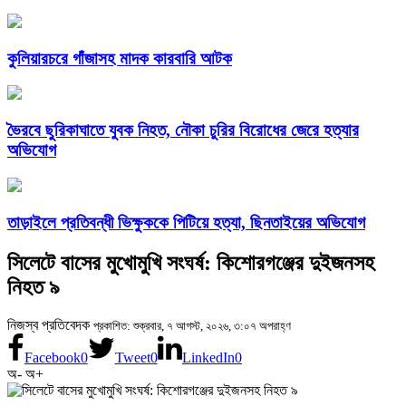
কুলিয়ারচরে গাঁজাসহ মাদক কারবারি আটক
ভৈরবে ছুরিকাঘাতে যুবক নিহত, নৌকা চুরির বিরোধের জেরে হত্যার
অভিযোগ
তাড়াইলে প্রতিবন্ধী ভিক্ষুককে পিটিয়ে হত্যা, ছিনতাইয়ের অভিযোগ
সিলেটে বাসের মুখোমুখি সংঘর্ষ: কিশোরগঞ্জের দুইজনসহ
নিহত ৯
নিজস্ব প্রতিবেদক
প্রকাশিত: শুক্রবার, ৭ আগস্ট, ২০২৬, ৩:০৭ অপরাহ্ণ
Facebook
0
Tweet
0
LinkedIn
0
অ-
অ+