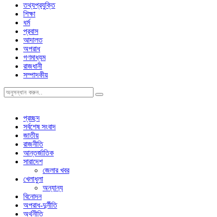
তথ্যপ্রযুক্তি
শিক্ষা
ধর্ম
প্রবাস
আদালত
অপরাধ
গণমাধ্যম
রাজধানী
সম্পাদকীয়
প্রচ্ছদ
সর্বশেষ সংবাদ
জাতীয়
রাজনীতি
আন্তর্জাতিক
সারাদেশ
জেলার খবর
খেলাধুলা
অন্যান্য
বিনোদন
অপরাধ-দুর্নীতি
অর্থনীতি