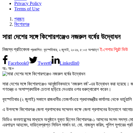
Privacy Policy
Terms of Use
প্রচ্ছদ
কিশোরগঞ্জ
সারা দেশের সঙ্গে কিশোরগঞ্জেও নজরুল বর্ষের উদ্বোধন
নিজস্ব প্রতিবেদক
ই-পেপার প্রিন্ট ভিউ
প্রকাশিত: বৃহস্পতিবার, ২ জুলাই, ২০২৬, ৫:০৫ অপরাহ্ণ
Facebook
0
Tweet
0
LinkedIn
0
অ-
অ+
সারা দেশের সঙ্গে কিশোরগঞ্জেও আনুষ্ঠানিকভাবে ‘নজরুল বর্ষ’-এর উদ্বোধন করা হয়েছে। জ
গণতন্ত্র ও অসাম্প্রদায়িক চেতনা ছড়িয়ে দেওয়ার ওপর গুরুত্বারোপ করেন।
বৃহস্পতিবার (২ জুলাই) সকালে রাজধানীর তেজগাঁওয়ে প্রধানমন্ত্রীর কার্যালয় থেকে ভার্চ
এ উপলক্ষে কিশোরগঞ্জ জেলা প্রশাসকের সম্মেলন কক্ষে জেলা প্রশাসনের উদ্যোগে আ
ভিডিও কনফারেন্সের মাধ্যমে অনুষ্ঠানে যুক্ত ছিলেন কিশোরগঞ্জ-১ আসনের সংসদ সদস্য মো
এরশাদুল আহমেদ, দায়িত্বপ্রাপ্ত সিভিল সার্জন ডা. মো. নাজমুল করিম, পুলিশ সুপারের প্রতি