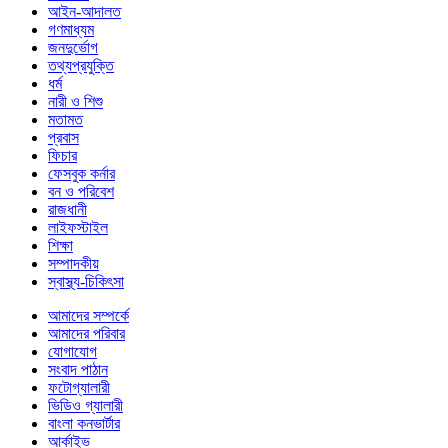
আইন-আদালত
গণমাধ্যম
জনদুর্ভোগ
তথ্যপ্রযুক্তি
ধর্ম
নারী ও শিশু
মতামত
প্রবাস
ফিচার
ফেসবুক কর্নার
বন ও পরিবেশ
রাজধানী
লাইফস্টাইল
শিক্ষা
সম্পাদকীয়
স্বাস্থ্য-চিকিৎসা
আমাদের সম্পর্কে
আমাদের পরিবার
যোগাযোগ
সংবাদ পাঠান
ফটোগ্যালারী
ভিডিও গ্যালারী
বাংলা কনভার্টার
আর্কাইভ