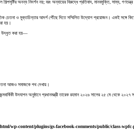
ষ্টির অনন্য নিদর্শন নয়; বরং অন্যায়ের বিরুদ্ধে প্রতিবাদ, মানবমুক্তি, সাম্য, গণতন্ত্র 
তিক চেতনা ও মুক্তচিন্তার আদর্শ পৌঁছে দিতে সম্মিলিত উদ্যোগ প্রয়োজন। একই সঙ্গে কিশোরগ
করা হয়।
 উদ্ধৃত করা হয়—
এই চেতনা আজও সমাজকে পথ দেখায়।
বার্ষিকী উদযাপন অনুষ্ঠানে প্রধানমন্ত্রী তারেক রহমান ২০২৬ সালের ২৫ মে থেকে ২০২৭ 
html/wp-content/plugins/gs-facebook-comments/public/class-wpfc-