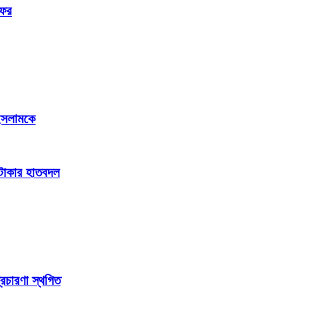
সফর
 ইসলামকে
ি টাকার হাতবদল
্রচারণা স্থগিত