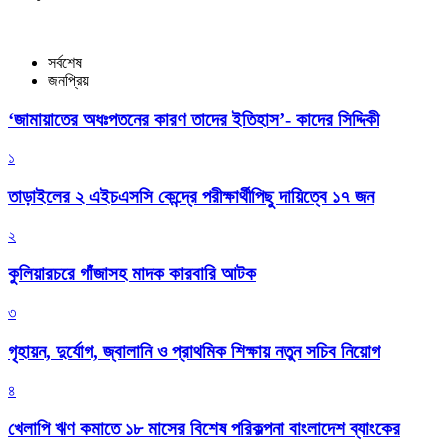
সর্বশেষ
জনপ্রিয়
‘জামায়াতের অধঃপতনের কারণ তাদের ইতিহাস’- কাদের সিদ্দিকী
১
তাড়াইলের ২ এইচএসসি কেন্দ্রে পরীক্ষার্থীপিছু দায়িত্বে ১৭ জন
২
কুলিয়ারচরে গাঁজাসহ মাদক কারবারি আটক
৩
গৃহায়ন, দুর্যোগ, জ্বালানি ও প্রাথমিক শিক্ষায় নতুন সচিব নিয়োগ
৪
খেলাপি ঋণ কমাতে ১৮ মাসের বিশেষ পরিকল্পনা বাংলাদেশ ব্যাংকের