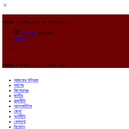
শুক্রবার, ৭ আগস্ট ২০২৬, ২২ শ্রাবণ ১৪৩৩
[gtranslate]
লাইভ টিভি
আর্কাইভ
শুক্রবার, ৭ আগস্ট ২০২৬, ২২ শ্রাবণ ১৪৩৩
আজকের পত্রিকা
সর্বশেষ
কিশোরগঞ্জ
জাতীয়
রাজনীতি
আন্তর্জাতিক
জেলা
অর্থনীতি
খেলাধুলা
বিনোদন