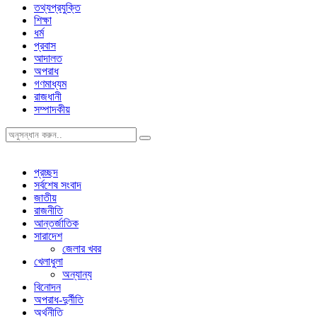
তথ্যপ্রযুক্তি
শিক্ষা
ধর্ম
প্রবাস
আদালত
অপরাধ
গণমাধ্যম
রাজধানী
সম্পাদকীয়
প্রচ্ছদ
সর্বশেষ সংবাদ
জাতীয়
রাজনীতি
আন্তর্জাতিক
সারাদেশ
জেলার খবর
খেলাধুলা
অন্যান্য
বিনোদন
অপরাধ-দুর্নীতি
অর্থনীতি