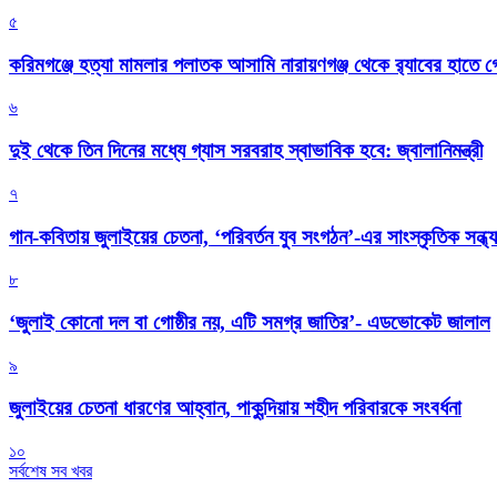
৫
করিমগঞ্জে হত্যা মামলার পলাতক আসামি নারায়ণগঞ্জ থেকে র‌্যাবের হাতে গ্
৬
দুই থেকে তিন দিনের মধ্যে গ্যাস সরবরাহ স্বাভাবিক হবে: জ্বালানিমন্ত্রী
৭
গান-কবিতায় জুলাইয়ের চেতনা, ‘পরিবর্তন যুব সংগঠন’-এর সাংস্কৃতিক সন্ধ্য
৮
‘জুলাই কোনো দল বা গোষ্ঠীর নয়, এটি সমগ্র জাতির’- এডভোকেট জালাল
৯
জুলাইয়ের চেতনা ধারণের আহ্বান, পাকুন্দিয়ায় শহীদ পরিবারকে সংবর্ধনা
১০
সর্বশেষ সব খবর