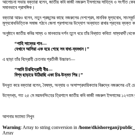
আলোচনা সভায় বক্তারা বলেন, জাতীয় কবি কাজী নজরুল ইসলামের সাহিত্য ও সংগীত কেবল শিল্পসৃ
সমানভাবে প্রাসঙ্গিক।
বক্তারা আরও বলেন, নতুন প্রজন্মের কাছে নজরুলের দেশপ্রেম, মানবিক মূল্যবোধ, সাংস্কৃ
মূল্যবোধভিত্তিক সমাজ গঠনে জেলা প্রশাসনের উদ্যোগ অব্যাহত রাখার প্রত্যয় ব্যক্ত 
অনুষ্ঠানে জাতীয় কবির সাম্য ও মানবতার দর্শন তুলে ধরে তাঁর বিখ্যাত কবিতা
সাম্যবাদী
থেকে
“গাহি সাম্যের গান—
যেখানে আসিয়া এক হয়ে গেছে সব বাধা-ব্যবধান।”
এ ছাড়া তাঁর বিদ্রোহী চেতনার প্রতীকী উচ্চারণ—
“আমি চিরবিদ্রোহী বীর—
বিশ্ব ছাড়ায়ে উঠিয়াছি একা চির-উন্নত শির।”
উদ্ধৃত করে বক্তারা বলেন, বৈষম্য, অন্যায় ও অসাম্প্রদায়িকতার বিরুদ্ধে নজরুলের 
উল্লেখ্য, গত ২৫ মে ময়মনসিংহের ত্রিশালে জাতীয় কবি কাজী নজরুল ইসলামের ১২৭তম জন্ম
আপনার মতামত লিখুন
Warning
: Array to string conversion in
/home/dkishoreganj/public_
Array