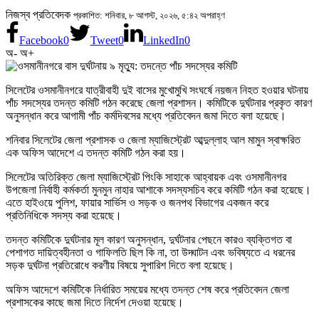
নিজস্ব প্রতিবেদক
প্রকাশিত: শনিবার, ৮ আগস্ট, ২০২৬, ৫:৪২ অপরাহ্ণ
Facebook
0
Tweet
0
LinkedIn
0
অ-
অ+
সিলেটের ওসমানীনগরে যাত্রীবাহী দুই বাসের মুখোমুখি সংঘর্ষে নয়জন নিহত হওয়ার ঘটনায়
পাঁচ সদস্যের তদন্ত কমিটি গঠন করেছে জেলা প্রশাসন। কমিটিকে দুর্ঘটনার প্রকৃত কারণ
অনুসন্ধান করে আগামী পাঁচ কর্মদিবসের মধ্যে প্রতিবেদন জমা দিতে বলা হয়েছে।
শনিবার সিলেটের জেলা প্রশাসক ও জেলা ম্যাজিস্ট্রেট আব্দুল্লাহ আল মামুন স্বাক্ষরিত
এক অফিস আদেশে এ তদন্ত কমিটি গঠন করা হয়।
সিলেটের অতিরিক্ত জেলা ম্যাজিস্ট্রেট পিংকি সাহাকে আহ্বায়ক এবং ওসমানীনগর
উপজেলা নির্বাহী কর্মকর্তা মুনমুন নাহার আশাকে সদস্যসচিব করে কমিটি গঠন করা হয়েছে।
এতে হাইওয়ে পুলিশ, ফায়ার সার্ভিস ও সড়ক ও জনপথ বিভাগের একজন করে
প্রতিনিধিকে সদস্য করা হয়েছে।
তদন্ত কমিটিকে দুর্ঘটনার মূল কারণ অনুসন্ধান, দুর্ঘটনার পেছনে কারও ব্যক্তিগত বা
পেশাগত দায়িত্বহীনতা ও গাফিলতি ছিল কি না, তা উদ্ঘাটন এবং ভবিষ্যতে এ ধরনের
সড়ক দুর্ঘটনা প্রতিরোধে করণীয় বিষয়ে সুপারিশ দিতে বলা হয়েছে।
অফিস আদেশে কমিটিকে নির্ধারিত সময়ের মধ্যে তদন্ত শেষ করে প্রতিবেদন জেলা
প্রশাসকের কাছে জমা দিতে নির্দেশ দেওয়া হয়েছে।