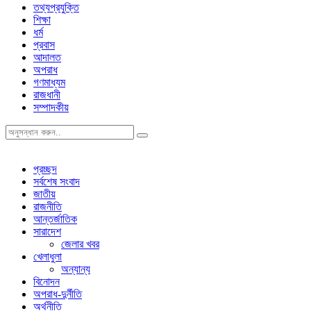
তথ্যপ্রযুক্তি
শিক্ষা
ধর্ম
প্রবাস
আদালত
অপরাধ
গণমাধ্যম
রাজধানী
সম্পাদকীয়
প্রচ্ছদ
সর্বশেষ সংবাদ
জাতীয়
রাজনীতি
আন্তর্জাতিক
সারাদেশ
জেলার খবর
খেলাধুলা
অন্যান্য
বিনোদন
অপরাধ-দুর্নীতি
অর্থনীতি