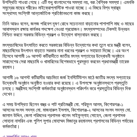
উপস্থিতি পাওয়া গেছে। এটি শুধু বাংলাদেশের সমস্যা নয়, বরং বৈশ্বিক সমস্যা। এমনকি
সমুদ্রের মাছের শরীরেও মাইক্রোপ্লাস্টিক পাওয়া যাচ্ছে। এ বিষয়ে বিশ্ব স্বাস্থ্য
সংস্থাসহ সংশ্লিষ্ট আন্তর্জাতিক প্রতিষ্ঠানগুলো কাজ করছে।
তিনি আরও বলেন, জলজ পরিবেশ দূষণ রোধে সচেতনতা বাড়ানোর পাশাপাশি মাছ ও মাছের
আবাসস্থল রক্ষায় কার্যকর পদক্ষেপ নেওয়া প্রয়োজন। মৎস্যসম্পদের টেকসই উন্নয়ন
নিশ্চিত করতে সরকার বিভিন্ন প্রকল্প ও উদ্যোগ বাস্তবায়ন করছে।
মৎস্যচাষিদের উৎসাহিত করতে সরকারের বিভিন্ন উদ্যোগের কথা তুলে ধরে মন্ত্রী বলেন,
মাছচাষিদের উৎপাদন বাড়াতে সরকার নানা ধরনের প্রকল্প ও সহায়তা দিচ্ছে। এর অংশ
হিসেবে আগামী ১৬ আগস্ট কটিয়াদীতে জাতীয় মৎস্য সপ্তাহের উদ্বোধনী অনুষ্ঠানে
সারাদেশের সেরা মাছচাষি ও খামারিদের বিশেষভাবে পুরস্কৃত করবেন প্রধানমন্ত্রী তারেক
রহমান।
আগামী ১৬ আগস্ট কটিয়াদীর আচমিতা জর্জ ইনস্টিটিউশন মাঠে জাতীয় মৎস্য সপ্তাহের
উদ্বোধনী অনুষ্ঠান অনুষ্ঠিত হওয়ার কথা রয়েছে। এ উপলক্ষে অনুষ্ঠানস্থলে প্রস্তুতি
চলছে। মন্ত্রীসহ সংশ্লিষ্ট কর্মকর্তারা অনুষ্ঠানস্থল পরিদর্শন করে প্রস্তুতির বিভিন্ন দিক
দেখেন।
এ সময় উপস্থিত ছিলেন বস্ত্র ও পাট প্রতিমন্ত্রী মো. শরিফুল আলম, কিশোরগঞ্জ-১
আসনের সংসদ সদস্য মো. মাজহারুল ইসলাম, কিশোরগঞ্জ-২ আসনের সংসদ সদস্য মো.
জালাল উদ্দিন, জেলা পরিষদের প্রশাসক খালেদ সাইফুল্লাহ সোহেল, জেলা প্রশাসক
সোহানা নাসরিন এবং পুলিশ সুপার মোহাম্মদ মিজানুর রহমানসহ প্রশাসনের বিভিন্ন পর্যায়ের
কর্মকর্তারা।
এ সম্পর্কিত আরও খবর