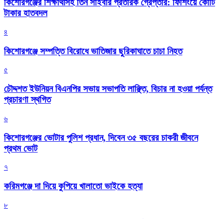
কিশোরগঞ্জের শিক্ষার্থীসহ তিন সাইবার প্রতারক গ্রেপ্তার: ফিশিংয়ে কোটি
টাকার হাতবদল
৪
কিশোরগঞ্জে সম্পত্তি বিরোধে ভাতিজার ছুরিকাঘাতে চাচা নিহত
৫
চৌদ্দশত ইউনিয়ন বিএনপির সভায় সভাপতি লাঞ্ছিত, বিচার না হওয়া পর্যন্ত
প্রচারণা স্থগিত
৬
কিশোরগঞ্জের ভোটার পুলিশ প্রধান, দিবেন ৩৫ বছরের চাকরী জীবনে
প্রথম ভোট
৭
করিমগঞ্জে দা দিয়ে কুপিয়ে খালাতো ভাইকে হত্যা
৮