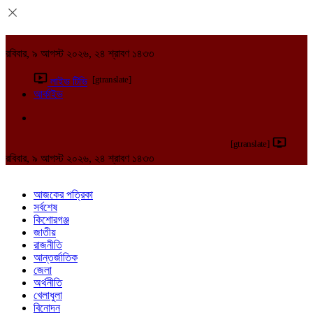
রবিবার, ৯ আগস্ট ২০২৬, ২৪ শ্রাবণ ১৪৩৩
[gtranslate]
লাইভ টিভি
আর্কাইভ
[gtranslate]
রবিবার, ৯ আগস্ট ২০২৬, ২৪ শ্রাবণ ১৪৩৩
আজকের পত্রিকা
সর্বশেষ
কিশোরগঞ্জ
জাতীয়
রাজনীতি
আন্তর্জাতিক
জেলা
অর্থনীতি
খেলাধুলা
বিনোদন