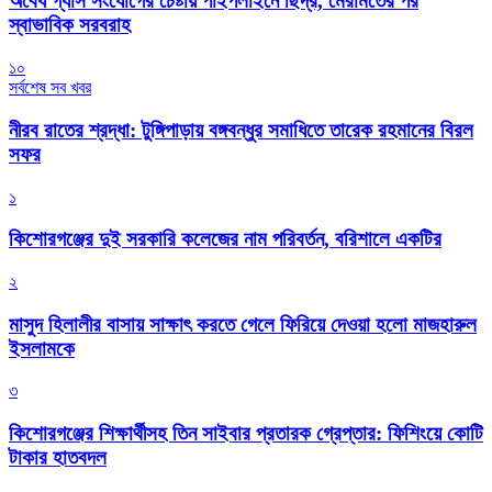
অবৈধ গ্যাস সংযোগের চেষ্টায় পাইপলাইনে ছিদ্র, মেরামতের পর
স্বাভাবিক সরবরাহ
১০
সর্বশেষ সব খবর
নীরব রাতের শ্রদ্ধা: টুঙ্গিপাড়ায় বঙ্গবন্ধুর সমাধিতে তারেক রহমানের বিরল
সফর
১
কিশোরগঞ্জের দুই সরকারি কলেজের নাম পরিবর্তন, বরিশালে একটির
২
মাসুদ হিলালীর বাসায় সাক্ষাৎ করতে গেলে ফিরিয়ে দেওয়া হলো মাজহারুল
ইসলামকে
৩
কিশোরগঞ্জের শিক্ষার্থীসহ তিন সাইবার প্রতারক গ্রেপ্তার: ফিশিংয়ে কোটি
টাকার হাতবদল