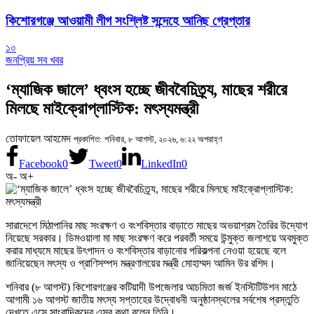
কিশোরগঞ্জে আওয়ামী লীগ সংশ্লিষ্ট সন্দেহে আনিছ গ্রেপ্তার
১০
জনপ্রিয় সব খবর
‘ম্যাজিক জালে’ ধ্বংস হচ্ছে জীববৈচিত্র্য, মাছের শরীরে
মিলছে মাইক্রোপ্লাস্টিক: মৎস্যমন্ত্রী
তোফায়েল আহমেদ
প্রকাশিত: শনিবার, ৮ আগস্ট, ২০২৬, ৬:২২ অপরাহ্ণ
Facebook
0
Tweet
0
LinkedIn
0
অ-
অ+
সারাদেশে মিঠাপানির মাছ সংরক্ষণ ও বংশবিস্তার বাড়াতে মাছের অভয়াশ্রম তৈরির উদ্যোগ
নিয়েছে সরকার। ডিমওয়ালা মা মাছ সংরক্ষণ করে পরবর্তী সময়ে উন্মুক্ত জলাশয়ে অবমুক্ত
করার মাধ্যমে মাছের উৎপাদন ও বংশবিস্তার বাড়ানোর পরিকল্পনা নেওয়া হয়েছে বলে
জানিয়েছেন মৎস্য ও প্রাণিসম্পদ মন্ত্রণালয়ের মন্ত্রী মোহাম্মদ আমিন উর রশিদ।
শনিবার (৮ আগস্ট) কিশোরগঞ্জের কটিয়াদী উপজেলার আচমিতা জর্জ ইনস্টিটিউশন মাঠে
আগামী ১৬ আগস্ট জাতীয় মৎস্য সপ্তাহের উদ্বোধনী অনুষ্ঠানস্থলের সর্বশেষ প্রস্তুতি
দেখতে এসে সাংবাদিকদের এসব কথা বলেন তিনি।