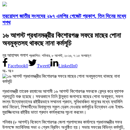
ত্রয়োদশ জাতীয় সংসদের ২৯৭ এমপির গেজেট প্রকাশ, তিন দিনের মধ্যে
শপথ
১৬ আগস্ট প্রধানমন্ত্রীর কিশোরগঞ্জ সফরে মাছের পোনা
অবমুক্তসহ থাকছে নানা কর্মসূচি
নূর আহাম্মদ পলাশ
প্রকাশিত: শনিবার, ৮ আগস্ট, ২০২৬, ৭:১৫ অপরাহ্ণ
Facebook
0
Tweet
0
LinkedIn
0
অ-
অ+
প্রধানমন্ত্রী তারেক রহমানের আগামী ১৬ আগস্ট কিশোরগঞ্জ সফরকে কেন্দ্র করে ব্যাপক
প্রস্তুতি শুরু হয়েছে। সফরকালে তিনি উন্মুক্ত জলাশয়ে মাছের পোনা অবমুক্ত, সফল
মৎস্য উদ্যোক্তাদের রাষ্ট্রীয়ভাবে সম্মাননা প্রদান, সুবিধাবঞ্চিত মানুষের মধ্যে ফ্যামিলি
কার্ড বিতরণ, শিক্ষার্থীদের বিনামূল্যে স্কুল ড্রেস দেওয়ার কর্মসূচির উদ্বোধন এবং ইমাম-
মুয়াজ্জিনদের রাষ্ট্রীয় ভাতা প্রদান কার্যক্রমের সূচনা করবেন।
শনিবার (৮ আগস্ট) বিকেলে কিশোরগঞ্জ জেলা প্রশাসকের কার্যালয়ে প্রধানমন্ত্রীর সফর
উপলক্ষে মতবিনিময় সভা ও প্রেস ব্রিফিং অনুষ্ঠিত হয়। সভায় সফরের বিভিন্ন কর্মসূচি,