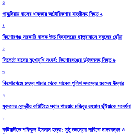
৩
পাকুন্দিয়ায় বাসের ধাক্কায় অটোরিকশার যাত্রীসহ নিহত ২
৪
কিশোরগঞ্জ সরকারি বালক উচ্চ বিদ্যালয়ের ছাত্রাবাসে সবুজের ছোঁয়া
৫
সিলেটে বাসের মুখোমুখি সংঘর্ষ: কিশোরগঞ্জের দুইজনসহ নিহত ৯
৬
কিশোরগঞ্জে মৎস্য খামার থেকে সাবেক পুলিশ সদস্যের মরদেহ উদ্ধার
৭
যুবদলের কেন্দ্রীয় কমিটিতে স্থান পাওয়ায় মজিবুর রহমান ভুঁইয়াকে সংবর্ধনা
৮
কটিয়াদীতে শফিকুল ইসলাম হত্যা: সুষ্ঠু তদন্তের দাবিতে মানববন্ধন ও