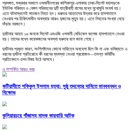
প্রসঙ্গত, শুক্রবার সকালে ওসমানীনগরের কাশিকাপুর এলাকায় ঢাকা-সিলেট মহাসড়কে
ইউনিক পরিবহন ও বেঙ্গল পরিবহনের দুটি যাত্রীবাহী বাসের মধ্যে মুখোমুখি সংঘর্ষ হয়।
এতে ঘটনাস্থলেই সাতজন নিহত হন। গুরুতর আহতদের উদ্ধার করে হাসপাতালে
নেওয়ার পর চিকিৎসাধীন অবস্থায় আরও দুজনের মৃত্যু হয়। এতে নিহতের সংখ্যা বেড়ে
দাঁড়ায় নয়জনে।
দুর্ঘটনায় আহত ১৬ জনকে সিলেট এমএজি ওসমানী মেডিকেল কলেজ হাসপাতালে নেওয়া
হয়। তাদের মধ্যে কয়েকজনের অবস্থা গুরুতর বলে জানা গেছে।
দুর্ঘটনার প্রকৃত কারণ, সংশ্লিষ্টদের কোনো দায়িত্বে অবহেলা ছিল কি না এবং ভবিষ্যতে এ
ধরনের দুর্ঘটনা প্রতিরোধে কী ধরনের ব্যবস্থা নেওয়া প্রয়োজন—তদন্ত কমিটির
প্রতিবেদনে এসব বিষয় উঠে আসবে।
এ সম্পর্কিত আরও খবর
কটিয়াদীতে শফিকুল ইসলাম হত্যা: সুষ্ঠু তদন্তের দাবিতে মানববন্ধন ও
বিক্ষোভ
কুলিয়ারচরে গাঁজাসহ মাদক কারবারি আটক