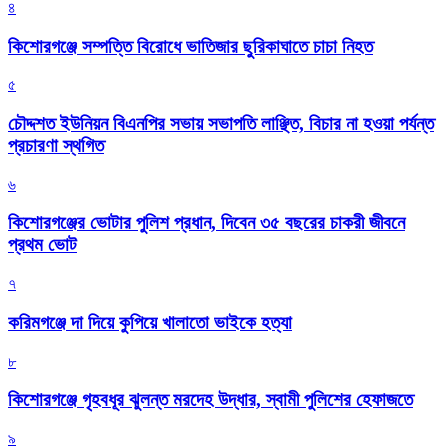
৪
কিশোরগঞ্জে সম্পত্তি বিরোধে ভাতিজার ছুরিকাঘাতে চাচা নিহত
৫
চৌদ্দশত ইউনিয়ন বিএনপির সভায় সভাপতি লাঞ্ছিত, বিচার না হওয়া পর্যন্ত
প্রচারণা স্থগিত
৬
কিশোরগঞ্জের ভোটার পুলিশ প্রধান, দিবেন ৩৫ বছরের চাকরী জীবনে
প্রথম ভোট
৭
করিমগঞ্জে দা দিয়ে কুপিয়ে খালাতো ভাইকে হত্যা
৮
কিশোরগঞ্জে গৃহবধূর ঝুলন্ত মরদেহ উদ্ধার, স্বামী পুলিশের হেফাজতে
৯