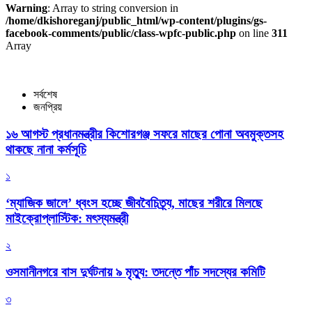
Warning
: Array to string conversion in
/home/dkishoreganj/public_html/wp-content/plugins/gs-
facebook-comments/public/class-wpfc-public.php
on line
311
Array
সর্বশেষ
জনপ্রিয়
১৬ আগস্ট প্রধানমন্ত্রীর কিশোরগঞ্জ সফরে মাছের পোনা অবমুক্তসহ
থাকছে নানা কর্মসূচি
১
‘ম্যাজিক জালে’ ধ্বংস হচ্ছে জীববৈচিত্র্য, মাছের শরীরে মিলছে
মাইক্রোপ্লাস্টিক: মৎস্যমন্ত্রী
২
ওসমানীনগরে বাস দুর্ঘটনায় ৯ মৃত্যু: তদন্তে পাঁচ সদস্যের কমিটি
৩