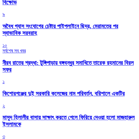
বিক্ষোভ
৯
অবৈধ গ্যাস সংযোগের চেষ্টায় পাইপলাইনে ছিদ্র, মেরামতের পর
স্বাভাবিক সরবরাহ
১০
সর্বশেষ সব খবর
নীরব রাতের শ্রদ্ধা: টুঙ্গিপাড়ায় বঙ্গবন্ধুর সমাধিতে তারেক রহমানের বিরল
সফর
১
কিশোরগঞ্জের দুই সরকারি কলেজের নাম পরিবর্তন, বরিশালে একটির
২
মাসুদ হিলালীর বাসায় সাক্ষাৎ করতে গেলে ফিরিয়ে দেওয়া হলো মাজহারুল
ইসলামকে
৩