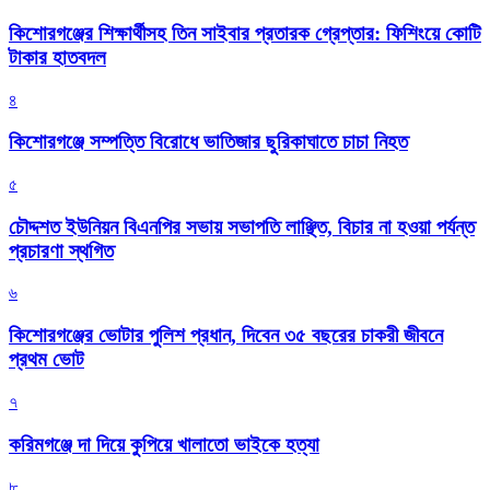
কিশোরগঞ্জের শিক্ষার্থীসহ তিন সাইবার প্রতারক গ্রেপ্তার: ফিশিংয়ে কোটি
টাকার হাতবদল
৪
কিশোরগঞ্জে সম্পত্তি বিরোধে ভাতিজার ছুরিকাঘাতে চাচা নিহত
৫
চৌদ্দশত ইউনিয়ন বিএনপির সভায় সভাপতি লাঞ্ছিত, বিচার না হওয়া পর্যন্ত
প্রচারণা স্থগিত
৬
কিশোরগঞ্জের ভোটার পুলিশ প্রধান, দিবেন ৩৫ বছরের চাকরী জীবনে
প্রথম ভোট
৭
করিমগঞ্জে দা দিয়ে কুপিয়ে খালাতো ভাইকে হত্যা
৮