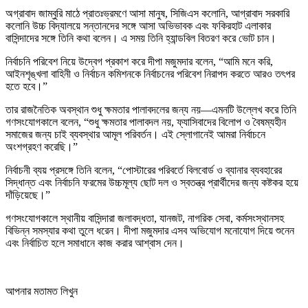
অগ্রাবাদ জাম্বুরি মাঠে প্রাতঃভ্রমণে আসা মানুষ, সিজিএস কলোনি, আগ্রাবাদ সরকারি
কলোনি উচ্চ বিদ্যালয়ে সন্তানদের সঙ্গে আসা অভিভাবক এবং ফকিরহাট এলাকার
বাসিন্দাদের সঙ্গে তিনি কথা বলেন। এ সময় তিনি হ্যান্ডবিল বিতরণ করে ভোট চান।
নির্বাচনি পরিবেশ নিয়ে উদ্বেগ প্রকাশ করে দীপা মজুমদার বলেন, “আমি মনে করি,
আইনশৃঙ্খলা বাহিনী ও নির্বাচন কমিশনকে নির্বাচনের পরিবেশ নিরাপদ করতে আরও তৎপর
হতে হবে।”
তার রাজনৈতিক অবস্থান শুধু ক্ষমতার পালাবদলের জন্য নয়—এমনটি উল্লেখ করে তিনি
গণসংযোগকালে বলেন, “শুধু ক্ষমতার পালাবদল নয়, ফ্যাসিবাদের বিলোপ ও বৈষম্যহীন
সমাজের জন্য চাই ব্যবস্থার আমূল পরিবর্তন। এই স্লোগানেই আমরা নির্বাচনে
অংশগ্রহণ করেছি।”
নির্বাচনী ব্যয় প্রসঙ্গে তিনি বলেন, “পোস্টারের পরিবর্তে বিলবোর্ড ও ব্যানার ব্যবহারের
সিদ্ধান্ত এবং নির্বাচনি ফরমের উচ্চমূল্য ছোট দল ও স্বতন্ত্র প্রার্থীদের জন্য কষ্টকর হয়ে
দাঁড়িয়েছে।”
গণসংযোগকালে স্থানীয় বাসিন্দারা জলাবদ্ধতা, যানজট, নাগরিক সেবা, কর্মসংস্থানসহ
বিভিন্ন সমস্যার কথা তুলে ধরেন। দীপা মজুমদার এসব অভিযোগ মনোযোগ দিয়ে শুনেন
এবং নির্বাচিত হলে সমাধানে কাজ করার আশ্বাস দেন।
আপনার মতামত লিখুন