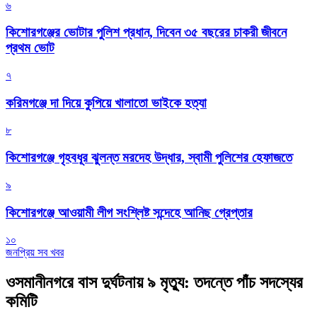
৬
কিশোরগঞ্জের ভোটার পুলিশ প্রধান, দিবেন ৩৫ বছরের চাকরী জীবনে
প্রথম ভোট
৭
করিমগঞ্জে দা দিয়ে কুপিয়ে খালাতো ভাইকে হত্যা
৮
কিশোরগঞ্জে গৃহবধূর ঝুলন্ত মরদেহ উদ্ধার, স্বামী পুলিশের হেফাজতে
৯
কিশোরগঞ্জে আওয়ামী লীগ সংশ্লিষ্ট সন্দেহে আনিছ গ্রেপ্তার
১০
জনপ্রিয় সব খবর
ওসমানীনগরে বাস দুর্ঘটনায় ৯ মৃত্যু: তদন্তে পাঁচ সদস্যের
কমিটি