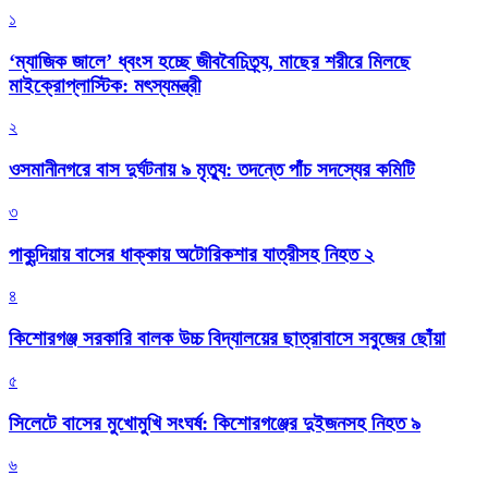
১
‘ম্যাজিক জালে’ ধ্বংস হচ্ছে জীববৈচিত্র্য, মাছের শরীরে মিলছে
মাইক্রোপ্লাস্টিক: মৎস্যমন্ত্রী
২
ওসমানীনগরে বাস দুর্ঘটনায় ৯ মৃত্যু: তদন্তে পাঁচ সদস্যের কমিটি
৩
পাকুন্দিয়ায় বাসের ধাক্কায় অটোরিকশার যাত্রীসহ নিহত ২
৪
কিশোরগঞ্জ সরকারি বালক উচ্চ বিদ্যালয়ের ছাত্রাবাসে সবুজের ছোঁয়া
৫
সিলেটে বাসের মুখোমুখি সংঘর্ষ: কিশোরগঞ্জের দুইজনসহ নিহত ৯
৬