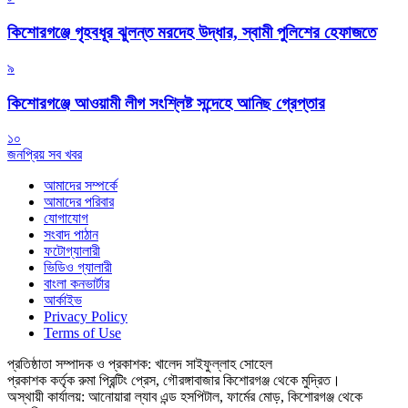
কিশোরগঞ্জে গৃহবধূর ঝুলন্ত মরদেহ উদ্ধার, স্বামী পুলিশের হেফাজতে
৯
কিশোরগঞ্জে আওয়ামী লীগ সংশ্লিষ্ট সন্দেহে আনিছ গ্রেপ্তার
১০
জনপ্রিয় সব খবর
আমাদের সম্পর্কে
আমাদের পরিবার
যোগাযোগ
সংবাদ পাঠান
ফটোগ্যালারী
ভিডিও গ্যালারী
বাংলা কনভার্টার
আর্কাইভ
Privacy Policy
Terms of Use
প্রতিষ্ঠাতা সম্পাদক ও প্রকাশক: খালেদ সাইফুল্লাহ সোহেল
প্রকাশক কর্তৃক রুমা প্রিন্টিং প্রেস, গৌরঙ্গাবাজার কিশোরগঞ্জ থেকে মুদ্রিত।
অস্থায়ী কার্যালয়: আনোয়ারা ল্যাব এন্ড হসপিটাল, ফার্মের মোড়, কিশোরগঞ্জ থেকে