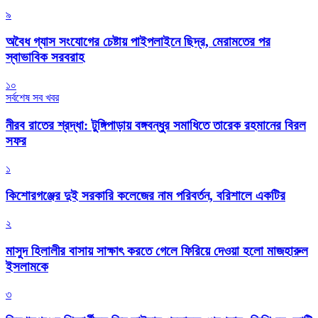
৯
অবৈধ গ্যাস সংযোগের চেষ্টায় পাইপলাইনে ছিদ্র, মেরামতের পর
স্বাভাবিক সরবরাহ
১০
সর্বশেষ সব খবর
নীরব রাতের শ্রদ্ধা: টুঙ্গিপাড়ায় বঙ্গবন্ধুর সমাধিতে তারেক রহমানের বিরল
সফর
১
কিশোরগঞ্জের দুই সরকারি কলেজের নাম পরিবর্তন, বরিশালে একটির
২
মাসুদ হিলালীর বাসায় সাক্ষাৎ করতে গেলে ফিরিয়ে দেওয়া হলো মাজহারুল
ইসলামকে
৩