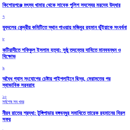
কিশোরগঞ্জে মৎস্য খামার থেকে সাবেক পুলিশ সদস্যের মরদেহ উদ্ধার
৭
যুবদলের কেন্দ্রীয় কমিটিতে স্থান পাওয়ায় মজিবুর রহমান ভুঁইয়াকে সংবর্ধনা
৮
কটিয়াদীতে শফিকুল ইসলাম হত্যা: সুষ্ঠু তদন্তের দাবিতে মানববন্ধন ও
বিক্ষোভ
৯
অবৈধ গ্যাস সংযোগের চেষ্টায় পাইপলাইনে ছিদ্র, মেরামতের পর
স্বাভাবিক সরবরাহ
১০
সর্বশেষ সব খবর
নীরব রাতের শ্রদ্ধা: টুঙ্গিপাড়ায় বঙ্গবন্ধুর সমাধিতে তারেক রহমানের বিরল
সফর