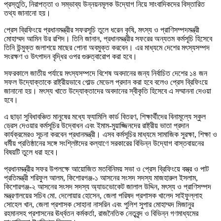
প্রস্তুতি, নিরাপত্তা ও সম্ভাব্য উন্নয়নমূলক উদ্যোগ নিয়ে সাংবাদিকদের বিস্তারিত
তথ্য জানানো হয়।
প্রেস ব্রিফিংয়ে প্রধানমন্ত্রীর সফরসূচি তুলে ধরেন কৃষি, মৎস্য ও প্রাণিসম্পদমন্ত্রী
মোহাম্মদ আমিন উর রশিদ। তিনি জানান, প্রধানমন্ত্রীর সফরের অন্যতম কর্মসূচি হিসেবে
তিনি উন্মুক্ত জলাশয়ে মাছের পোনা অবমুক্ত করবেন। এর মাধ্যমে দেশের মৎস্যসম্পদ
সংরক্ষণ ও উৎপাদন বৃদ্ধির ওপর গুরুত্বারোপ করা হবে।
সফরকালে জাতীয় পর্যায়ে মৎস্যসম্পদে বিশেষ অবদানের জন্য নির্বাচিত দেশের ১৪ জন
সফল উদ্যোক্তাকে রাষ্ট্রীয়ভাবে গোল্ড মেডেল প্রদান করা হবে বলেও প্রেস ব্রিফিংয়ে
জানানো হয়। মৎস্য খাতে উদ্যোক্তাদের অবদানের স্বীকৃতি হিসেবে এ সম্মাননা দেওয়া
হবে।
এ ছাড়া সুবিধাবঞ্চিত মানুষের মধ্যে ফ্যামিলি কার্ড বিতরণ, শিক্ষার্থীদের বিনামূল্যে স্কুল
ড্রেস দেওয়ার কর্মসূচির উদ্বোধন এবং ইমাম-মুয়াজ্জিনদের রাষ্ট্রীয় ভাতা প্রদান
কার্যক্রমেরও সূচনা করবেন প্রধানমন্ত্রী। এসব কর্মসূচির মাধ্যমে সামাজিক সুরক্ষা, শিক্ষা ও
ধর্মীয় প্রতিষ্ঠানের সঙ্গে সংশ্লিষ্টদের কল্যাণে সরকারের বিভিন্ন উদ্যোগ বাস্তবায়নের
বিষয়টি তুলে ধরা হবে।
প্রধানমন্ত্রীর সফর উপলক্ষে আয়োজিত মতবিনিময় সভা ও প্রেস ব্রিফিংয়ে বস্ত্র ও পাট
প্রতিমন্ত্রী শরিফুল আলম, কিশোরগঞ্জ-১ আসনের সংসদ সদস্য মাজহারুল ইসলাম,
কিশোরগঞ্জ-২ আসনের সংসদ সদস্য অ্যাডভোকেট জালাল উদ্দিন, মৎস্য ও প্রাণিসম্পদ
মন্ত্রণালয়ের সচিব মো. দেলোয়ার হোসেন, জেলা পরিষদ প্রশাসক খালেদ সাইফুল্লাহ
সোহেল খান, জেলা প্রশাসক সোহানা নাসরিন এবং পুলিশ সুপার মোহাম্মদ মিজানুর
রহমানসহ প্রশাসনের ঊর্ধ্বতন কর্মকর্তা, রাজনৈতিক নেতৃবৃন্দ ও বিভিন্ন গণমাধ্যমের