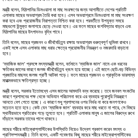
মন্ত্রী বলেন, মিঠাপানির ডিমওয়ালা মা মাছ সংরক্ষণের জন্য আগামীতে দেশের প্রতিটি
এলাকায় মাছের অভয়াশ্রম তৈরি করা হবে। এসব অভয়াশ্রমে ডিমওয়ালা মা মাছ সংরক্ষণ
করা হবে এবং প্রয়োজনীয় নিরাপত্তা নিশ্চিত করা হবে। পরবর্তীতে উপযুক্ত সময়ে
মাছগুলো উন্মুক্ত জলাশয়ে ছেড়ে দেওয়া হবে। এর ফলে মাছের বংশবিস্তার বাড়বে এবং
মিঠাপানির মাছের উৎপাদনও বৃদ্ধি পাবে।
তিনি বলেন, মাছের প্রজনন ও জীববৈচিত্র্য রক্ষায় অভয়াশ্রম গুরুত্বপূর্ণ ভূমিকা রাখবে।
একই সঙ্গে এসব এলাকায় মাছ ধরার ক্ষেত্রে প্রয়োজনীয় নিয়ন্ত্রণ ও নজরদারি বাড়ানো
হবে।
‘ম্যাজিক জাল’ প্রসঙ্গে মৎস্যমন্ত্রী বলেন, বর্তমানে ‘ম্যাজিক জাল’ নামে এক ধরনের
ক্ষতিকর জালের কারণে জলজ জীববৈচিত্র্য ধ্বংস হয়ে যাচ্ছে। এই জালে ছোট-বড় বিভিন্ন
প্রজাতির মাছসহ জলজ প্রাণী আটকা পড়ে। ফলে মাছের প্রজনন ও প্রাকৃতিক ভারসাম্য
মারাত্মকভাবে ক্ষতিগ্রস্ত হচ্ছে।
মন্ত্রী বলেন, সরকার ইতোমধ্যে এসব জালের আমদানি বন্ধ করেছে। তবে জনবল সংকটের
কারণে প্রশাসনের পক্ষ থেকে অভিযান পরিচালনা করে এর ব্যবহার পুরোপুরি নিয়ন্ত্রণে
আনতে বেগ পেতে হচ্ছে। এ কারণে শুধু প্রশাসনের ওপর নির্ভর না করে জনগণকেও
সচেতন হতে হবে। কেউ যেন ‘ম্যাজিক জাল’ ব্যবহার করে মাছ ধরতে না পারে, সে বিষয়ে
স্থানীয়ভাবে প্রতিরোধ গড়ে তুলতে হবে। প্রতিটি এলাকার মানুষ এ জালের বিরুদ্ধে রুখে
দাঁড়ালে সরকার তাদের পাশে থাকবে।
মাছের শরীরে মাইক্রোপ্লাস্টিকের উপস্থিতি নিয়েও উদ্বেগ প্রকাশ করেন মৎস্য ও
প্রাণিসম্পদমন্ত্রী। তিনি বলেন, একটি গবেষণায় কিছু মাছের শরীরে মাইক্রোপ্লাস্টিকের