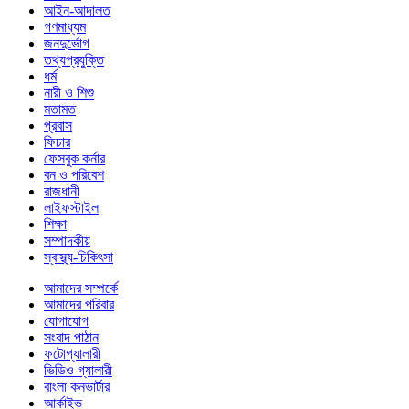
আইন-আদালত
গণমাধ্যম
জনদুর্ভোগ
তথ্যপ্রযুক্তি
ধর্ম
নারী ও শিশু
মতামত
প্রবাস
ফিচার
ফেসবুক কর্নার
বন ও পরিবেশ
রাজধানী
লাইফস্টাইল
শিক্ষা
সম্পাদকীয়
স্বাস্থ্য-চিকিৎসা
আমাদের সম্পর্কে
আমাদের পরিবার
যোগাযোগ
সংবাদ পাঠান
ফটোগ্যালারী
ভিডিও গ্যালারী
বাংলা কনভার্টার
আর্কাইভ