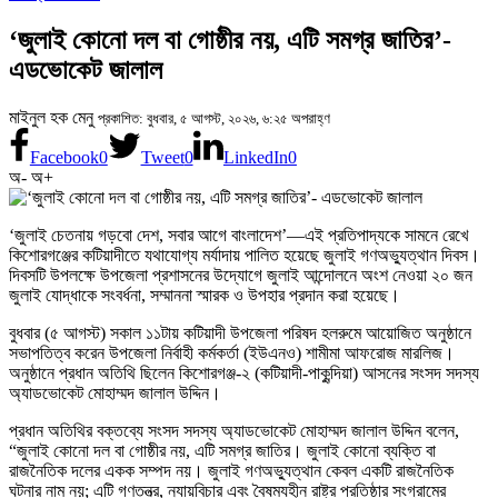
‘জুলাই কোনো দল বা গোষ্ঠীর নয়, এটি সমগ্র জাতির’-
এডভোকেট জালাল
মাইনুল হক মেনু
প্রকাশিত: বুধবার, ৫ আগস্ট, ২০২৬, ৬:২৫ অপরাহ্ণ
Facebook
0
Tweet
0
LinkedIn
0
অ-
অ+
‘জুলাই চেতনায় গড়বো দেশ, সবার আগে বাংলাদেশ’—এই প্রতিপাদ্যকে সামনে রেখে
কিশোরগঞ্জের কটিয়াদীতে যথাযোগ্য মর্যাদায় পালিত হয়েছে জুলাই গণঅভ্যুত্থান দিবস।
দিবসটি উপলক্ষে উপজেলা প্রশাসনের উদ্যোগে জুলাই আন্দোলনে অংশ নেওয়া ২০ জন
জুলাই যোদ্ধাকে সংবর্ধনা, সম্মাননা স্মারক ও উপহার প্রদান করা হয়েছে।
বুধবার (৫ আগস্ট) সকাল ১১টায় কটিয়াদী উপজেলা পরিষদ হলরুমে আয়োজিত অনুষ্ঠানে
সভাপতিত্ব করেন উপজেলা নির্বাহী কর্মকর্তা (ইউএনও) শামীমা আফরোজ মারলিজ।
অনুষ্ঠানে প্রধান অতিথি ছিলেন কিশোরগঞ্জ-২ (কটিয়াদী-পাকুন্দিয়া) আসনের সংসদ সদস্য
অ্যাডভোকেট মোহাম্মদ জালাল উদ্দিন।
প্রধান অতিথির বক্তব্যে সংসদ সদস্য অ্যাডভোকেট মোহাম্মদ জালাল উদ্দিন বলেন,
“জুলাই কোনো দল বা গোষ্ঠীর নয়, এটি সমগ্র জাতির। জুলাই কোনো ব্যক্তি বা
রাজনৈতিক দলের একক সম্পদ নয়। জুলাই গণঅভ্যুত্থান কেবল একটি রাজনৈতিক
ঘটনার নাম নয়; এটি গণতন্ত্র, ন্যায়বিচার এবং বৈষম্যহীন রাষ্ট্র প্রতিষ্ঠার সংগ্রামের