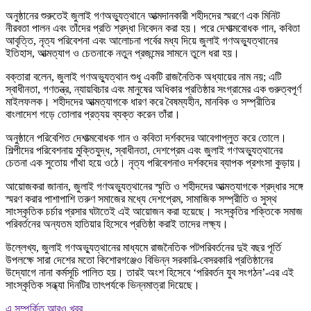
অনুষ্ঠানের শুরুতেই জুলাই গণঅভ্যুত্থানে আত্মদানকারী শহীদদের স্মরণে এক মিনিট
নীরবতা পালন এবং তাঁদের প্রতি শ্রদ্ধা নিবেদন করা হয়। পরে দেশাত্মবোধক গান, কবিতা
আবৃত্তি, নৃত্য পরিবেশনা এবং আলোচনা পর্বের মধ্য দিয়ে জুলাই গণঅভ্যুত্থানের
ইতিহাস, আত্মত্যাগ ও চেতনাকে নতুন প্রজন্মের সামনে তুলে ধরা হয়।
বক্তারা বলেন, জুলাই গণঅভ্যুত্থান শুধু একটি রাজনৈতিক অধ্যায়ের নাম নয়; এটি
স্বাধীনতা, গণতন্ত্র, ন্যায়বিচার এবং মানুষের অধিকার প্রতিষ্ঠার সংগ্রামের এক গুরুত্বপূর্ণ
মাইলফলক। শহীদদের আত্মত্যাগকে ধারণ করে বৈষম্যহীন, মানবিক ও সম্প্রীতির
বাংলাদেশ গড়ে তোলার প্রত্যয় ব্যক্ত করেন তাঁরা।
অনুষ্ঠানে পরিবেশিত দেশাত্মবোধক গান ও কবিতা দর্শকদের আবেগাপ্লুত করে তোলে।
শিল্পীদের পরিবেশনায় মুক্তিযুদ্ধ, স্বাধীনতা, দেশপ্রেম এবং জুলাই গণঅভ্যুত্থানের
চেতনা এক সুতোয় গাঁথা হয়ে ওঠে। নৃত্য পরিবেশনাও দর্শকদের ব্যাপক প্রশংসা কুড়ায়।
আয়োজকরা জানান, জুলাই গণঅভ্যুত্থানের স্মৃতি ও শহীদদের আত্মত্যাগকে শ্রদ্ধার সঙ্গে
স্মরণ করার পাশাপাশি তরুণ সমাজের মধ্যে দেশপ্রেম, সামাজিক সম্প্রীতি ও সুস্থ
সাংস্কৃতিক চর্চার প্রসার ঘটাতেই এই আয়োজন করা হয়েছে। সংস্কৃতির শক্তিকে সমাজ
পরিবর্তনের অন্যতম হাতিয়ার হিসেবে প্রতিষ্ঠা করাই তাদের লক্ষ্য।
উল্লেখ্য, জুলাই গণঅভ্যুত্থানের মাধ্যমে রাজনৈতিক পটপরিবর্তনের দুই বছর পূর্তি
উপলক্ষে সারা দেশের মতো কিশোরগঞ্জেও বিভিন্ন সরকারি-বেসরকারি প্রতিষ্ঠানের
উদ্যোগে নানা কর্মসূচি পালিত হয়। তারই অংশ হিসেবে ‘পরিবর্তন যুব সংগঠন’-এর এই
সাংস্কৃতিক সন্ধ্যা দিনটির তাৎপর্যকে ভিন্নমাত্রা দিয়েছে।
এ সম্পর্কিত আরও খবর