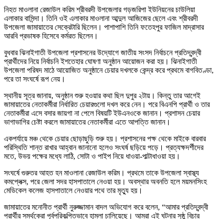
নিহত মাওলানা রেজাউল করিম শ্রীবরদী উপজেলার গড়জরিপা ইউনিয়নের চাউলিয়া
এলাকার বাসিন্দা। তিনি ওই এলাকার মাওলানা আব্দুল আজিজের ছেলে এবং শ্রীবরদী
উপজেলা জামায়াতের সেক্রেটারি ছিলেন। পাশাপাশি তিনি ফতেহপুর ফাজিল মাদ্রাসার
আরবি প্রভাষক হিসেবে কর্মরত ছিলেন।
বুধবার ঝিনাইগাতী উপজেলা প্রশাসনের উদ্যোগে জাতীয় সংসদ নির্বাচনে প্রতিদ্বন্দ্বী
প্রার্থীদের নিয়ে নির্বাচনি ইশতেহার ঘোষণা অনুষ্ঠান আয়োজন করা হয়। ঝিনাইগাতী
উপজেলা পরিষদ মাঠে আয়োজিত অনুষ্ঠানে চেয়ার দখলকে কেন্দ্র করে প্রথমে বাগবিতণ্ডা,
পরে তা সংঘর্ষে রূপ নেয়।
স্থানীয় সূত্র জানায়, অনুষ্ঠান শুরু হওয়ার কথা ছিল দুপুর ২টায়। কিন্তু তার আগেই
জামায়াতের নেতাকর্মীরা নির্ধারিত চেয়ারগুলো দখল করে নেন। পরে বিএনপি প্রার্থী ও তার
নেতাকর্মীরা এসে বসার জায়গা না পেলে বিষয়টি ইউএনওকে জানান। প্রশাসন চেয়ার
ভাগাভাগির চেষ্টা করলে জামায়াতের নেতাকর্মীরা এতে আপত্তি জানান।
একপর্যায়ে মঞ্চ থেকে চেয়ার ছোড়াছুড়ি শুরু হয়। প্রশাসনের পক্ষ থেকে মাইকে বারবার
পরিস্থিতি শান্ত রাখার আহ্বান জানানো হলেও সংঘর্ষ ছড়িয়ে পড়ে। প্রত্যক্ষদর্শীদের
মতে, উভয় পক্ষের মধ্যে লাঠি, সোটা ও পাইপ নিয়ে ধাওয়া-পাল্টাধাওয়া হয়।
সংঘর্ষে গুরুতর আহত হন মাওলানা রেজাউল করিম। প্রথমে তাকে উপজেলা স্বাস্থ্য
কমপ্লেক্স, পরে জেলা সদর হাসপাতালে নেওয়া হয়। অবস্থার অবনতি হলে ময়মনসিংহ
মেডিকেল কলেজ হাসপাতালে নেওয়ার পথে তার মৃত্যু হয়।
জামায়াতের মনোনীত প্রার্থী নুরুজ্জামান বাদল অভিযোগ করে বলেন, “আমার প্রতিদ্বন্দ্বী
প্রার্থীর সমর্থকেরা পূর্বপরিকল্পিতভাবে হামলা চালিয়েছে। আমরা এই ঘটনার সুষ্ঠু বিচার