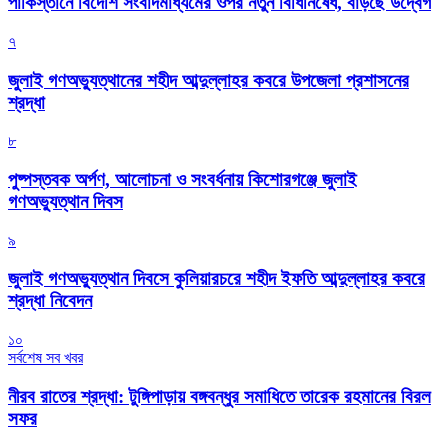
পাকিস্তানে বিদেশি সংবাদমাধ্যমের ওপর নতুন বিধিনিষেধ, বাড়ছে উদ্বেগ
৭
জুলাই গণঅভ্যুত্থানের শহীদ আব্দুল্লাহর কবরে উপজেলা প্রশাসনের
শ্রদ্ধা
৮
পুষ্পস্তবক অর্পণ, আলোচনা ও সংবর্ধনায় কিশোরগঞ্জে জুলাই
গণঅভ্যুত্থান দিবস
৯
জুলাই গণঅভ্যুত্থান দিবসে কুলিয়ারচরে শহীদ ইফতি আব্দুল্লাহর কবরে
শ্রদ্ধা নিবেদন
১০
সর্বশেষ সব খবর
নীরব রাতের শ্রদ্ধা: টুঙ্গিপাড়ায় বঙ্গবন্ধুর সমাধিতে তারেক রহমানের বিরল
সফর