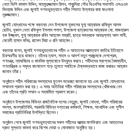
নেতা ভিপি কামাল উদ্দিন, মাহমুদুজ্জামান রিপন, পাকুন্দিয়া পৌর বিএনপির সভাপতি এসএএম
মিনহাজ উদ্দিন এবং জুলাই গণঅভ্যুত্থানে শহীদ শিফাত উল্লাহর বাবা মাওলানা
নূরুজ্জামান।
জুলাই যোদ্ধাদের পক্ষে বক্তব্য দেন উপজেলা যুবদলের যুগ্ম আহ্বায়ক রাকিবুল আলম
ছোটন, যুবদল নেতা রফিকুল ইসলাম পলাশ, উপজেলা ছাত্রদলের আহ্বায়ক মো. মাজহারুল
হক উজ্জ্বল, যুগ্ম আহ্বায়ক রবিন আহমেদ সম্রাট, ছাত্র সমন্বয়ক আবদুল্লাহ আল সানী,
মেহেদী হাসান মনির, রাসেল মিয়া ও রনি আহমেদ।
বক্তারা বলেন, জুলাই গণঅভ্যুত্থানের শহীদ ও আহতদের আত্মত্যাগ জাতির ইতিহাসে
চিরস্মরণীয় হয়ে থাকবে। তাঁদের ত্যাগ, সাহস ও আদর্শ নতুন প্রজন্মকে দেশপ্রেম,
গণতন্ত্র, ন্যায়বিচার ও মানবিক মূল্যবোধে উদ্বুদ্ধ করবে। শহীদদের স্বপ্নের বৈষম্যহীন,
গণতান্ত্রিক ও সমৃদ্ধ বাংলাদেশ গড়ে তুলতে সবাইকে ঐক্যবদ্ধভাবে কাজ করারও আহ্বান
জানান তাঁরা।
অনুষ্ঠানে শহীদ পরিবারের সদস্যদের ফুলেল শুভেচ্ছা জানানো হয় এবং জুলাই যোদ্ধাদের
সম্মাননা প্রদান করা হয়। এ সময় অতিথিরা শহীদ পরিবারের সদস্যদের খোঁজখবর নেন
এবং তাঁদের প্রতি সম্মান ও সহমর্মিতা প্রকাশ করেন।
অনুষ্ঠানে উপজেলার বিভিন্ন রাজনৈতিক দলের নেতৃবৃন্দ, জুলাই যোদ্ধা, শহীদ পরিবারের
সদস্য, জনপ্রতিনিধি, সরকারি বিভিন্ন দপ্তরের কর্মকর্তা, শিক্ষক, সাংবাদিক এবং সুশীল
সমাজের প্রতিনিধিরা উপস্থিত ছিলেন।
অনুষ্ঠান শেষে জুলাই গণঅভ্যুত্থানের সকল শহীদের আত্মার মাগফিরাত এবং আহতদের
দ্রুত সুস্থতা কামনা করে বিশেষ দোয়া ও মোনাজাত অনুষ্ঠিত হয়।