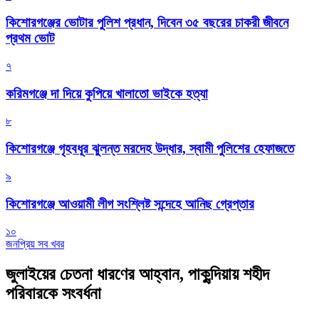
কিশোরগঞ্জের ভোটার পুলিশ প্রধান, দিবেন ৩৫ বছরের চাকরী জীবনে
প্রথম ভোট
৭
করিমগঞ্জে দা দিয়ে কুপিয়ে খালাতো ভাইকে হত্যা
৮
কিশোরগঞ্জে গৃহবধূর ঝুলন্ত মরদেহ উদ্ধার, স্বামী পুলিশের হেফাজতে
৯
কিশোরগঞ্জে আওয়ামী লীগ সংশ্লিষ্ট সন্দেহে আনিছ গ্রেপ্তার
১০
জনপ্রিয় সব খবর
জুলাইয়ের চেতনা ধারণের আহ্বান, পাকুন্দিয়ায় শহীদ
পরিবারকে সংবর্ধনা