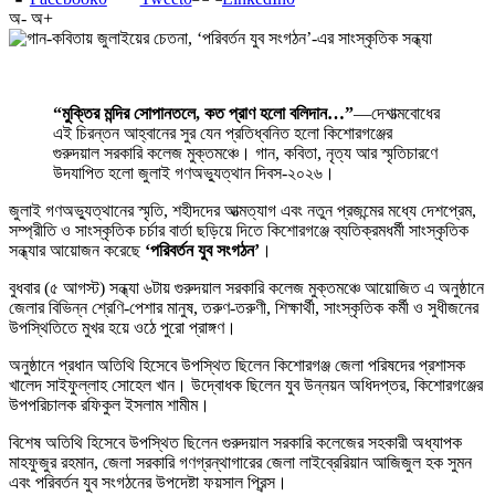
অ-
অ+
“মুক্তির মন্দির সোপানতলে, কত প্রাণ হলো বলিদান…”
—দেশাত্মবোধের
এই চিরন্তন আহ্বানের সুর যেন প্রতিধ্বনিত হলো কিশোরগঞ্জের
গুরুদয়াল সরকারি কলেজ মুক্তমঞ্চে। গান, কবিতা, নৃত্য আর স্মৃতিচারণে
উদযাপিত হলো জুলাই গণঅভ্যুত্থান দিবস-২০২৬।
জুলাই গণঅভ্যুত্থানের স্মৃতি, শহীদদের আত্মত্যাগ এবং নতুন প্রজন্মের মধ্যে দেশপ্রেম,
সম্প্রীতি ও সাংস্কৃতিক চর্চার বার্তা ছড়িয়ে দিতে কিশোরগঞ্জে ব্যতিক্রমধর্মী সাংস্কৃতিক
সন্ধ্যার আয়োজন করেছে
‘পরিবর্তন যুব সংগঠন’
।
বুধবার (৫ আগস্ট) সন্ধ্যা ৬টায় গুরুদয়াল সরকারি কলেজ মুক্তমঞ্চে আয়োজিত এ অনুষ্ঠানে
জেলার বিভিন্ন শ্রেণি-পেশার মানুষ, তরুণ-তরুণী, শিক্ষার্থী, সাংস্কৃতিক কর্মী ও সুধীজনের
উপস্থিতিতে মুখর হয়ে ওঠে পুরো প্রাঙ্গণ।
অনুষ্ঠানে প্রধান অতিথি হিসেবে উপস্থিত ছিলেন কিশোরগঞ্জ জেলা পরিষদের প্রশাসক
খালেদ সাইফুল্লাহ সোহেল খান। উদ্বোধক ছিলেন যুব উন্নয়ন অধিদপ্তর, কিশোরগঞ্জের
উপপরিচালক রফিকুল ইসলাম শামীম।
বিশেষ অতিথি হিসেবে উপস্থিত ছিলেন গুরুদয়াল সরকারি কলেজের সহকারী অধ্যাপক
মাহফুজুর রহমান, জেলা সরকারি গণগ্রন্থাগারের জেলা লাইব্রেরিয়ান আজিজুল হক সুমন
এবং পরিবর্তন যুব সংগঠনের উপদেষ্টা ফয়সাল প্রিন্স।