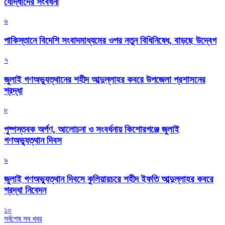
যোদ্ধাদের সংবর্ধনা
৬
পাকিস্তানে বিদেশি সংবাদমাধ্যমের ওপর নতুন বিধিনিষেধ, বাড়ছে উদ্বেগ
৭
জুলাই গণঅভ্যুত্থানের শহীদ আব্দুল্লাহর কবরে উপজেলা প্রশাসনের
শ্রদ্ধা
৮
পুষ্পস্তবক অর্পণ, আলোচনা ও সংবর্ধনায় কিশোরগঞ্জে জুলাই
গণঅভ্যুত্থান দিবস
৯
জুলাই গণঅভ্যুত্থান দিবসে কুলিয়ারচরে শহীদ ইফতি আব্দুল্লাহর কবরে
শ্রদ্ধা নিবেদন
১০
সর্বশেষ সব খবর