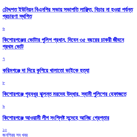
চৌদ্দশত ইউনিয়ন বিএনপির সভায় সভাপতি লাঞ্ছিত, বিচার না হওয়া পর্যন্ত
প্রচারণা স্থগিত
৬
কিশোরগঞ্জের ভোটার পুলিশ প্রধান, দিবেন ৩৫ বছরের চাকরী জীবনে
প্রথম ভোট
৭
করিমগঞ্জে দা দিয়ে কুপিয়ে খালাতো ভাইকে হত্যা
৮
কিশোরগঞ্জে গৃহবধূর ঝুলন্ত মরদেহ উদ্ধার, স্বামী পুলিশের হেফাজতে
৯
কিশোরগঞ্জে আওয়ামী লীগ সংশ্লিষ্ট সন্দেহে আনিছ গ্রেপ্তার
১০
জনপ্রিয় সব খবর