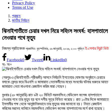
Privacy Policy
Terms of Use
প্রচ্ছদ
জাতীয় নির্বাচন
ঝিনাইগাতীতে চেয়ার দখল নিয়ে সহিংস সংঘর্ষ: হাসপাতালে
নেওয়ার পথে মৃত্যু
নিজস্ব প্রতিবেদক
ই-পেপার প্রিন্ট ভিউ
প্রকাশিত: বৃহস্পতিবার, ২৯ জানুয়ারি, ২০২৬, ২:০০ পূর্বাহ্ণ
Facebook
0
Tweet
0
LinkedIn
0
অ-
অ+
শেরপুর-৩ (ঝিনাইগাতী–শ্রীবরদী) আসনে নির্বাচনি ইশতেহার ঘোষণার অনুষ্ঠানে চেয়ারে
বসাকে কেন্দ্র করে বিএনপি ও জামায়াত নেতাকর্মীদের মধ্যে সংঘর্ষের ঘটনায় গুরুতর আহত
জামায়াত নেতা মাওলানা রেজাউল করিম মারা গেছেন।
বুধবার (২৮ জানুয়ারি) রাত ৯টা ২০ মিনিটে ময়মনসিংহ মেডিকেল কলেজ হাসপাতালে
নেওয়ার পথে তার মৃত্যু হয় বলে দলীয় সূত্র নিশ্চিত করেছে। রাত ১০টার দিকে জামায়াতে
ইসলামীর পক্ষ থেকে আনুষ্ঠানিকভাবে তার মৃত্যুর খবর জানানো হয়। নিহত রেজাউল
করিমের মরদেহ বর্তমানে ময়মনসিংহ মেডিকেল কলেজ হাসপাতালের মর্গে রাখা হয়েছে।