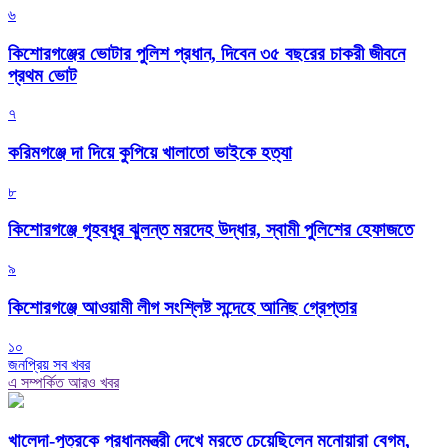
৬
কিশোরগঞ্জের ভোটার পুলিশ প্রধান, দিবেন ৩৫ বছরের চাকরী জীবনে
প্রথম ভোট
৭
করিমগঞ্জে দা দিয়ে কুপিয়ে খালাতো ভাইকে হত্যা
৮
কিশোরগঞ্জে গৃহবধূর ঝুলন্ত মরদেহ উদ্ধার, স্বামী পুলিশের হেফাজতে
৯
কিশোরগঞ্জে আওয়ামী লীগ সংশ্লিষ্ট সন্দেহে আনিছ গ্রেপ্তার
১০
জনপ্রিয় সব খবর
এ সম্পর্কিত আরও খবর
খালেদা-পুত্রকে প্রধানমন্ত্রী দেখে মরতে চেয়েছিলেন মনোয়ারা বেগম,