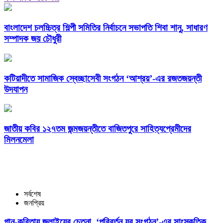
বাংলাদেশ চলচ্চিত্র শিল্পী সমিতির নির্বাচনে সভাপতি শিবা শানু, সাধারণ
সম্পাদক জয় চৌধুরী
কটিয়াদীতে সামাজিক স্বেচ্ছাসেবী সংগঠন ‘আশ্রয়’-এর রজতজয়ন্তী
উদযাপন
জাতীয় কবির ১২৭তম জন্মজয়ন্তীতে বাজিতপুরে সাহিত্যপ্রেমীদের
মিলনমেলা
সর্বশেষ
জনপ্রিয়
গান-কবিতায় জুলাইয়ের চেতনা, ‘পরিবর্তন যুব সংগঠন’-এর সাংস্কৃতিক