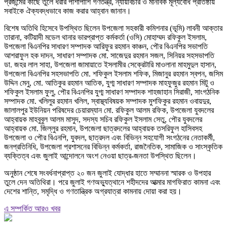
প্রজন্মের কাছে তুলে ধরার পাশাপাশি গণতন্ত্র, ন্যায়বিচার ও মানবিক মূল্যবোধ প্রতিষ্ঠায়
সবাইকে ঐক্যবদ্ধভাবে কাজ করার আহ্বান জানান।
বিশেষ অতিথি হিসেবে উপস্থিত ছিলেন উপজেলা সহকারী কমিশনার (ভূমি) লাবনী আক্তার
তারানা, কটিয়াদী মডেল থানার ভারপ্রাপ্ত কর্মকর্তা (ওসি) মোহাম্মদ রফিকুল ইসলাম,
উপজেলা বিএনপির সাধারণ সম্পাদক আরিফুর রহমান কাঞ্চন, পৌর বিএনপির সভাপতি
আশরাফুল হক দাদন, সাধারণ সম্পাদক মো. সাজেদুর রহমান সজল, সিনিয়র সহসভাপতি
ডা. জহর লাল সাহা, উপজেলা জামায়াতে ইসলামীর সেক্রেটারি মাওলানা মাহমুদুল হাসান,
উপজেলা বিএনপির সহসভাপতি মো. শফিকুল ইসলাম শফিক, মিজানুর রহমান স্বপন, জসিম
উদ্দিন মেনু, মো. আতিকুর রহমান আতিক, যুগ্ম সাধারণ সম্পাদক মাহফুজুর রহমান মিটু ও
শফিকুল ইসলাম ফুলু, পৌর বিএনপির যুগ্ম সাধারণ সম্পাদক শাহজাহান সিরাজী, সাংগঠনিক
সম্পাদক মো. খলিলুর রহমান খলিল, স্বাস্থ্যবিষয়ক সম্পাদক মুশফিকুর রহমান ওবায়দুর,
জালালপুর ইউনিয়ন পরিষদের চেয়ারম্যান মো. রফিকুল আলম রফিক, উপজেলা যুবদলের
আহ্বায়ক মাহবুবুল আলম মাসুদ, সদস্য সচিব রফিকুল ইসলাম সেতু, পৌর যুবদলের
আহ্বায়ক মো. জিল্লুর রহমান, উপজেলা ছাত্রদলের আহ্বায়ক তসরিফুল হাসিবসহ
উপজেলা ও পৌর বিএনপি, যুবদল, ছাত্রদল এবং বিভিন্ন সহযোগী সংগঠনের নেতাকর্মী,
জনপ্রতিনিধি, উপজেলা প্রশাসনের বিভিন্ন কর্মকর্তা, রাজনৈতিক, সামাজিক ও সাংস্কৃতিক
ব্যক্তিত্ব এবং জুলাই আন্দোলনে অংশ নেওয়া ছাত্র-জনতা উপস্থিত ছিলেন।
অনুষ্ঠান শেষে সংবর্ধনাপ্রাপ্ত ২০ জন জুলাই যোদ্ধার হাতে সম্মাননা স্মারক ও উপহার
তুলে দেন অতিথিরা। পরে জুলাই গণঅভ্যুত্থানে শহীদদের আত্মার মাগফিরাত কামনা এবং
দেশের শান্তি, সমৃদ্ধি ও গণতান্ত্রিক অগ্রযাত্রা কামনায় দোয়া করা হয়।
এ সম্পর্কিত আরও খবর