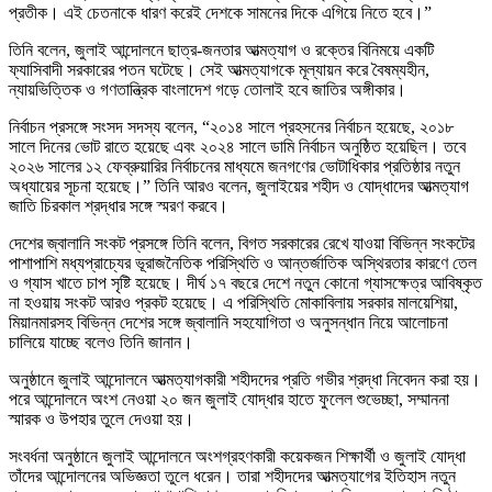
প্রতীক। এই চেতনাকে ধারণ করেই দেশকে সামনের দিকে এগিয়ে নিতে হবে।”
তিনি বলেন, জুলাই আন্দোলনে ছাত্র-জনতার আত্মত্যাগ ও রক্তের বিনিময়ে একটি
ফ্যাসিবাদী সরকারের পতন ঘটেছে। সেই আত্মত্যাগকে মূল্যায়ন করে বৈষম্যহীন,
ন্যায়ভিত্তিক ও গণতান্ত্রিক বাংলাদেশ গড়ে তোলাই হবে জাতির অঙ্গীকার।
নির্বাচন প্রসঙ্গে সংসদ সদস্য বলেন, “২০১৪ সালে প্রহসনের নির্বাচন হয়েছে, ২০১৮
সালে দিনের ভোট রাতে হয়েছে এবং ২০২৪ সালে ডামি নির্বাচন অনুষ্ঠিত হয়েছিল। তবে
২০২৬ সালের ১২ ফেব্রুয়ারির নির্বাচনের মাধ্যমে জনগণের ভোটাধিকার প্রতিষ্ঠার নতুন
অধ্যায়ের সূচনা হয়েছে।” তিনি আরও বলেন, জুলাইয়ের শহীদ ও যোদ্ধাদের আত্মত্যাগ
জাতি চিরকাল শ্রদ্ধার সঙ্গে স্মরণ করবে।
দেশের জ্বালানি সংকট প্রসঙ্গে তিনি বলেন, বিগত সরকারের রেখে যাওয়া বিভিন্ন সংকটের
পাশাপাশি মধ্যপ্রাচ্যের ভূরাজনৈতিক পরিস্থিতি ও আন্তর্জাতিক অস্থিরতার কারণে তেল
ও গ্যাস খাতে চাপ সৃষ্টি হয়েছে। দীর্ঘ ১৭ বছরে দেশে নতুন কোনো গ্যাসক্ষেত্র আবিষ্কৃত
না হওয়ায় সংকট আরও প্রকট হয়েছে। এ পরিস্থিতি মোকাবিলায় সরকার মালয়েশিয়া,
মিয়ানমারসহ বিভিন্ন দেশের সঙ্গে জ্বালানি সহযোগিতা ও অনুসন্ধান নিয়ে আলোচনা
চালিয়ে যাচ্ছে বলেও তিনি জানান।
অনুষ্ঠানে জুলাই আন্দোলনে আত্মত্যাগকারী শহীদদের প্রতি গভীর শ্রদ্ধা নিবেদন করা হয়।
পরে আন্দোলনে অংশ নেওয়া ২০ জন জুলাই যোদ্ধার হাতে ফুলেল শুভেচ্ছা, সম্মাননা
স্মারক ও উপহার তুলে দেওয়া হয়।
সংবর্ধনা অনুষ্ঠানে জুলাই আন্দোলনে অংশগ্রহণকারী কয়েকজন শিক্ষার্থী ও জুলাই যোদ্ধা
তাঁদের আন্দোলনের অভিজ্ঞতা তুলে ধরেন। তারা শহীদদের আত্মত্যাগের ইতিহাস নতুন