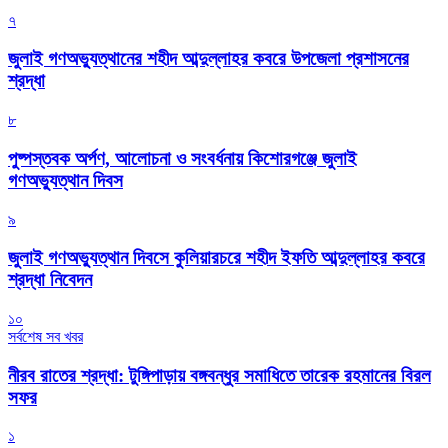
৭
জুলাই গণঅভ্যুত্থানের শহীদ আব্দুল্লাহর কবরে উপজেলা প্রশাসনের
শ্রদ্ধা
৮
পুষ্পস্তবক অর্পণ, আলোচনা ও সংবর্ধনায় কিশোরগঞ্জে জুলাই
গণঅভ্যুত্থান দিবস
৯
জুলাই গণঅভ্যুত্থান দিবসে কুলিয়ারচরে শহীদ ইফতি আব্দুল্লাহর কবরে
শ্রদ্ধা নিবেদন
১০
সর্বশেষ সব খবর
নীরব রাতের শ্রদ্ধা: টুঙ্গিপাড়ায় বঙ্গবন্ধুর সমাধিতে তারেক রহমানের বিরল
সফর
১