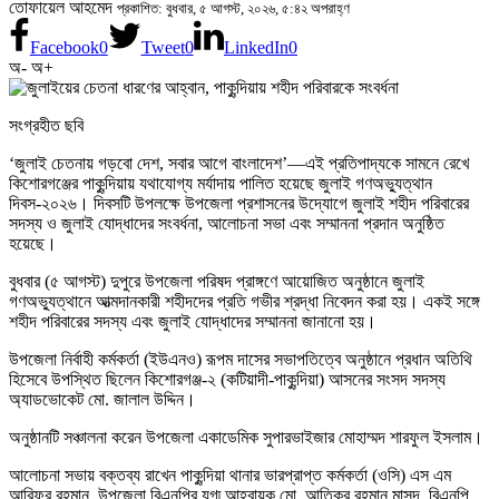
তোফায়েল আহমেদ
প্রকাশিত: বুধবার, ৫ আগস্ট, ২০২৬, ৫:৪২ অপরাহ্ণ
Facebook
0
Tweet
0
LinkedIn
0
অ-
অ+
সংগ্রহীত ছবি
‘জুলাই চেতনায় গড়বো দেশ, সবার আগে বাংলাদেশ’—এই প্রতিপাদ্যকে সামনে রেখে
কিশোরগঞ্জের পাকুন্দিয়ায় যথাযোগ্য মর্যাদায় পালিত হয়েছে জুলাই গণঅভ্যুত্থান
দিবস-২০২৬। দিবসটি উপলক্ষে উপজেলা প্রশাসনের উদ্যোগে জুলাই শহীদ পরিবারের
সদস্য ও জুলাই যোদ্ধাদের সংবর্ধনা, আলোচনা সভা এবং সম্মাননা প্রদান অনুষ্ঠিত
হয়েছে।
বুধবার (৫ আগস্ট) দুপুরে উপজেলা পরিষদ প্রাঙ্গণে আয়োজিত অনুষ্ঠানে জুলাই
গণঅভ্যুত্থানে আত্মদানকারী শহীদদের প্রতি গভীর শ্রদ্ধা নিবেদন করা হয়। একই সঙ্গে
শহীদ পরিবারের সদস্য এবং জুলাই যোদ্ধাদের সম্মাননা জানানো হয়।
উপজেলা নির্বাহী কর্মকর্তা (ইউএনও) রূপম দাসের সভাপতিত্বে অনুষ্ঠানে প্রধান অতিথি
হিসেবে উপস্থিত ছিলেন কিশোরগঞ্জ-২ (কটিয়াদী-পাকুন্দিয়া) আসনের সংসদ সদস্য
অ্যাডভোকেট মো. জালাল উদ্দিন।
অনুষ্ঠানটি সঞ্চালনা করেন উপজেলা একাডেমিক সুপারভাইজার মোহাম্মদ শারফুল ইসলাম।
আলোচনা সভায় বক্তব্য রাখেন পাকুন্দিয়া থানার ভারপ্রাপ্ত কর্মকর্তা (ওসি) এস এম
আরিফুর রহমান, উপজেলা বিএনপির যুগ্ম আহ্বায়ক মো. আতিকুর রহমান মাসুদ, বিএনপি