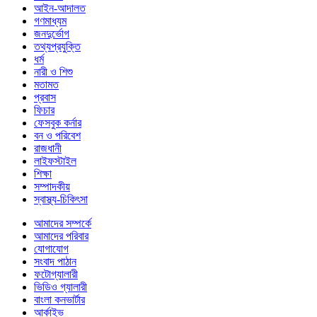
আইন-আদালত
গণমাধ্যম
জনদুর্ভোগ
তথ্যপ্রযুক্তি
ধর্ম
নারী ও শিশু
মতামত
প্রবাস
ফিচার
ফেসবুক কর্নার
বন ও পরিবেশ
রাজধানী
লাইফস্টাইল
শিক্ষা
সম্পাদকীয়
স্বাস্থ্য-চিকিৎসা
আমাদের সম্পর্কে
আমাদের পরিবার
যোগাযোগ
সংবাদ পাঠান
ফটোগ্যালারী
ভিডিও গ্যালারী
বাংলা কনভার্টার
আর্কাইভ