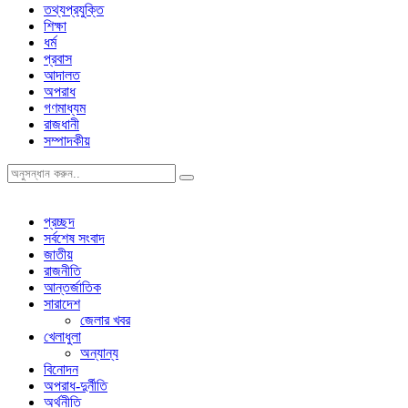
তথ্যপ্রযুক্তি
শিক্ষা
ধর্ম
প্রবাস
আদালত
অপরাধ
গণমাধ্যম
রাজধানী
সম্পাদকীয়
প্রচ্ছদ
সর্বশেষ সংবাদ
জাতীয়
রাজনীতি
আন্তর্জাতিক
সারাদেশ
জেলার খবর
খেলাধুলা
অন্যান্য
বিনোদন
অপরাধ-দুর্নীতি
অর্থনীতি