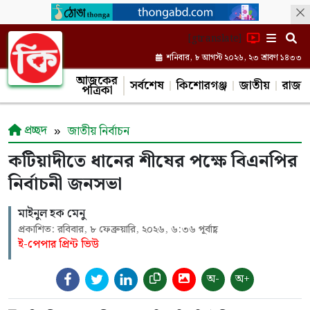
[gtranslate]
শনিবার, ৮ আগস্ট ২০২৬, ২৩ শ্রাবণ ১৪৩৩
আজকের
সর্বশেষ
কিশোরগঞ্জ
জাতীয়
রাজন
পত্রিকা
প্রচ্ছদ
জাতীয় নির্বাচন
কটিয়াদীতে ধানের শীষের পক্ষে বিএনপির
নির্বাচনী জনসভা
মাইনুল হক মেনু
প্রকাশিত: রবিবার, ৮ ফেব্রুয়ারি, ২০২৬, ৬:৩৬ পূর্বাহ্ণ
ই-পেপার প্রিন্ট ভিউ
অ-
অ+