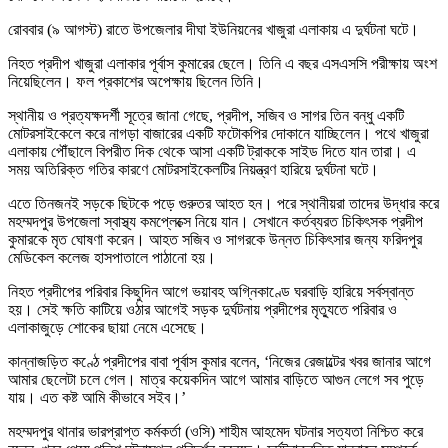
রোববার (৯ আগস্ট) রাতে উপজেলার দীঘা ইউনিয়নের খাজুরা এলাকায় এ দুর্ঘটনা ঘটে।
নিহত প্রদীপ খাজুরা এলাকার পূর্বাস কুমারের ছেলে। তিনি এ বছর এসএসসি পরীক্ষায় অংশ
নিয়েছিলেন। ফল প্রকাশের অপেক্ষায় ছিলেন তিনি।
স্থানীয় ও প্রত্যক্ষদর্শী সূত্রে জানা গেছে, প্রদীপ, সজিব ও সাগর তিন বন্ধু একটি
মোটরসাইকেলে করে নাগড়া বাজারের একটি ফটোকপির দোকানে যাচ্ছিলেন। পথে খাজুরা
এলাকায় পৌঁছালে বিপরীত দিক থেকে আসা একটি ট্রাককে সাইড দিতে যান তারা। এ
সময় অতিরিক্ত গতির কারণে মোটরসাইকেলটির নিয়ন্ত্রণ হারিয়ে দুর্ঘটনা ঘটে।
এতে তিনজনই সড়কে ছিটকে পড়ে গুরুতর আহত হন। পরে স্থানীয়রা তাদের উদ্ধার করে
মহম্মদপুর উপজেলা স্বাস্থ্য কমপ্লেক্সে নিয়ে যান। সেখানে কর্তব্যরত চিকিৎসক প্রদীপ
কুমারকে মৃত ঘোষণা করেন। আহত সজিব ও সাগরকে উন্নত চিকিৎসার জন্য ফরিদপুর
মেডিকেল কলেজ হাসপাতালে পাঠানো হয়।
নিহত প্রদীপের পরিবার কিছুদিন আগে ভয়াবহ অগ্নিকাণ্ডে ঘরবাড়ি হারিয়ে সর্বস্বান্ত
হয়। সেই ক্ষতি কাটিয়ে ওঠার আগেই সড়ক দুর্ঘটনায় প্রদীপের মৃত্যুতে পরিবার ও
এলাকাজুড়ে শোকের ছায়া নেমে এসেছে।
কান্নাজড়িত কণ্ঠে প্রদীপের বাবা পূর্বাস কুমার বলেন, ‘নিজের রেজাল্টের খবর জানার আগে
আমার ছেলেটা চলে গেল। মাত্র কয়েকদিন আগে আমার বাড়িতে আগুন লেগে সব পুড়ে
যায়। এত কষ্ট আমি কীভাবে সইব।’
মহম্মদপুর থানার ভারপ্রাপ্ত কর্মকর্তা (ওসি) শাহীম আহমেদ ঘটনার সত্যতা নিশ্চিত করে