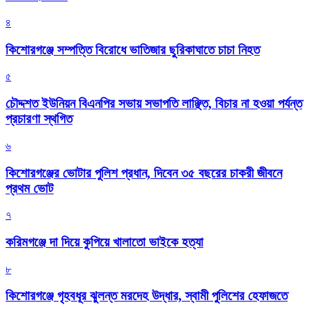
৪
কিশোরগঞ্জে সম্পত্তি বিরোধে ভাতিজার ছুরিকাঘাতে চাচা নিহত
৫
চৌদ্দশত ইউনিয়ন বিএনপির সভায় সভাপতি লাঞ্ছিত, বিচার না হওয়া পর্যন্ত
প্রচারণা স্থগিত
৬
কিশোরগঞ্জের ভোটার পুলিশ প্রধান, দিবেন ৩৫ বছরের চাকরী জীবনে
প্রথম ভোট
৭
করিমগঞ্জে দা দিয়ে কুপিয়ে খালাতো ভাইকে হত্যা
৮
কিশোরগঞ্জে গৃহবধূর ঝুলন্ত মরদেহ উদ্ধার, স্বামী পুলিশের হেফাজতে