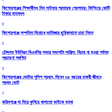
কিশোরগঞ্জের শিক্ষার্থীসহ তিন সাইবার প্রতারক গ্রেপ্তার: ফিশিংয়ে কোটি
টাকার হাতবদল
৪
কিশোরগঞ্জে সম্পত্তি বিরোধে ভাতিজার ছুরিকাঘাতে চাচা নিহত
৫
চৌদ্দশত ইউনিয়ন বিএনপির সভায় সভাপতি লাঞ্ছিত, বিচার না হওয়া পর্যন্ত
প্রচারণা স্থগিত
৬
কিশোরগঞ্জের ভোটার পুলিশ প্রধান, দিবেন ৩৫ বছরের চাকরী জীবনে
প্রথম ভোট
৭
করিমগঞ্জে দা দিয়ে কুপিয়ে খালাতো ভাইকে হত্যা
৮