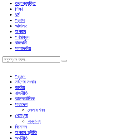
তথ্যপ্রযুক্তি
শিক্ষা
ধর্ম
প্রবাস
আদালত
অপরাধ
গণমাধ্যম
রাজধানী
সম্পাদকীয়
প্রচ্ছদ
সর্বশেষ সংবাদ
জাতীয়
রাজনীতি
আন্তর্জাতিক
সারাদেশ
জেলার খবর
খেলাধুলা
অন্যান্য
বিনোদন
অপরাধ-দুর্নীতি
অর্থনীতি