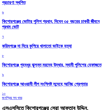
প্রচারণা স্থগিত
৬
কিশোরগঞ্জের ভোটার পুলিশ প্রধান, দিবেন ৩৫ বছরের চাকরী জীবনে
প্রথম ভোট
৭
করিমগঞ্জে দা দিয়ে কুপিয়ে খালাতো ভাইকে হত্যা
৮
কিশোরগঞ্জে গৃহবধূর ঝুলন্ত মরদেহ উদ্ধার, স্বামী পুলিশের হেফাজতে
৯
কিশোরগঞ্জে আওয়ামী লীগ সংশ্লিষ্ট সন্দেহে আনিছ গ্রেপ্তার
১০
জনপ্রিয় সব খবর
এসএসসিতে কিশোরগঞ্জের সেরা আফতাব উদ্দিন,