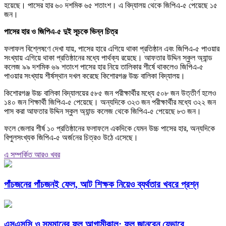
হয়েছে। পাসের হার ৬০ দশমিক ৬৫ শতাংশ। এ বিদ্যালয় থেকে জিপিএ-৫ পেয়েছে ১৫
জন।
পাসের হার ও জিপিএ-৫ দুই সূচকে ভিন্ন চিত্র
ফলাফল বিশ্লেষণে দেখা যায়, পাসের হারে এগিয়ে থাকা প্রতিষ্ঠান এবং জিপিএ-৫ পাওয়ার
সংখ্যায় এগিয়ে থাকা প্রতিষ্ঠানের মধ্যে পার্থক্য রয়েছে। আফতার উদ্দিন স্কুল অ্যান্ড
কলেজ ৯৯ দশমিক ৬৯ শতাংশ পাসের হার নিয়ে তালিকার শীর্ষে থাকলেও জিপিএ-৫
পাওয়ার সংখ্যায় শীর্ষস্থান দখল করেছে কিশোরগঞ্জ উচ্চ বালিকা বিদ্যালয়।
কিশোরগঞ্জ উচ্চ বালিকা বিদ্যালয়ের ৫৮৫ জন পরীক্ষার্থীর মধ্যে ৫০৮ জন উত্তীর্ণ হলেও
১৪০ জন শিক্ষার্থী জিপিএ-৫ পেয়েছে। অন্যদিকে ৩২৩ জন পরীক্ষার্থীর মধ্যে ৩২২ জন
পাস করা আফতার উদ্দিন স্কুল অ্যান্ড কলেজ থেকে জিপিএ-৫ পেয়েছে ৮৩ জন।
ফলে জেলার শীর্ষ ১০ প্রতিষ্ঠানের ফলাফলে একদিকে যেমন উচ্চ পাসের হার, অন্যদিকে
বিপুলসংখ্যক জিপিএ-৫ অর্জনের চিত্রও উঠে এসেছে।
এ সম্পর্কিত আরও খবর
পাঁচজনের পাঁচজনই ফেল, আট শিক্ষক নিয়েও ব্যর্থতার খবরে প্রশ্ন
এসএসসি ও সমমানের ফল আগামীকাল; ফল জানবেন যেভাবে