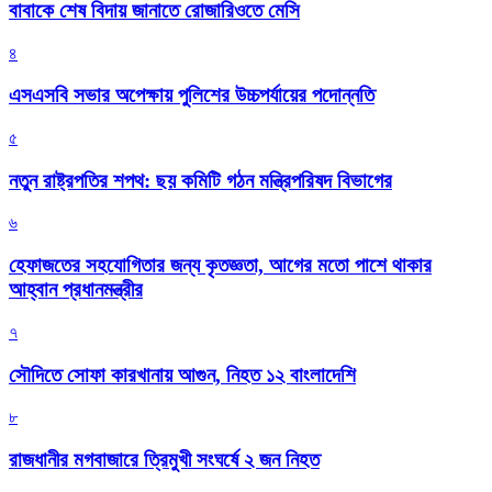
বাবাকে শেষ বিদায় জানাতে রোজারিওতে মেসি
৪
এসএসবি সভার অপেক্ষায় পুলিশের উচ্চপর্যায়ের পদোন্নতি
৫
নতুন রাষ্ট্রপতির শপথ: ছয় কমিটি গঠন মন্ত্রিপরিষদ বিভাগের
৬
হেফাজতের সহযোগিতার জন্য কৃতজ্ঞতা, আগের মতো পাশে থাকার
আহ্বান প্রধানমন্ত্রীর
৭
সৌদিতে সোফা কারখানায় আগুন, নিহত ১২ বাংলাদেশি
৮
রাজধানীর মগবাজারে ত্রিমুখী সংঘর্ষে ২ জন নিহত