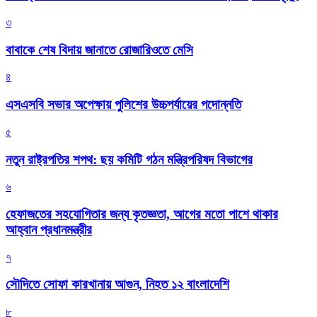
৩
বাবাকে শেষ বিদায় জানাতে রোজারিওতে মেসি
৪
এসএসবি সভার অপেক্ষায় পুলিশের উচ্চপর্যায়ের পদোন্নতি
৫
নতুন রাষ্ট্রপতির শপথ: ছয় কমিটি গঠন মন্ত্রিপরিষদ বিভাগের
৬
হেফাজতের সহযোগিতার জন্য কৃতজ্ঞতা, আগের মতো পাশে থাকার
আহ্বান প্রধানমন্ত্রীর
৭
সৌদিতে সোফা কারখানায় আগুন, নিহত ১২ বাংলাদেশি
৮