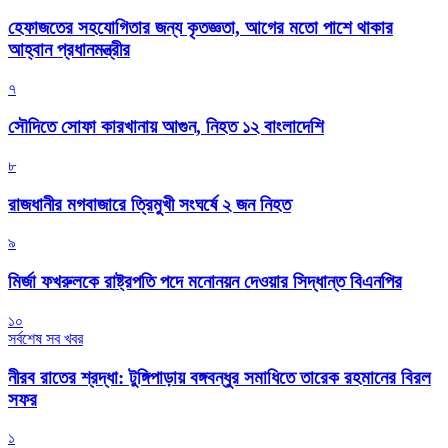
হেফাজতের সহযোগিতার জন্য কৃতজ্ঞতা, আগের মতো পাশে থাকার
আহ্বান প্রধানমন্ত্রীর
৭
সৌদিতে সোফা কারখানায় আগুন, নিহত ১২ বাংলাদেশি
৮
রাজধানীর মগবাজারে ত্রিমুখী সংঘর্ষে ২ জন নিহত
৯
মির্জা ফখরুলকে রাষ্ট্রপতি পদে মনোনয়ন দেওয়ার সিদ্ধান্ত বিএনপির
১০
সর্বশেষ সব খবর
নীরব রাতের শ্রদ্ধা: টুঙ্গিপাড়ায় বঙ্গবন্ধুর সমাধিতে তারেক রহমানের বিরল
সফর
১