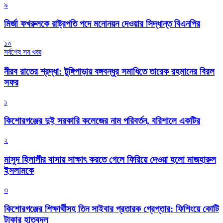
৯
মির্জা ফখরুলকে রাষ্ট্রপতি পদে মনোনয়ন দেওয়ার সিদ্ধান্ত বিএনপির
১০
সর্বশেষ সব খবর
নীরব রাতের শ্রদ্ধা: টুঙ্গিপাড়ায় বঙ্গবন্ধুর সমাধিতে তারেক রহমানের বিরল
সফর
১
কিশোরগঞ্জের দুই সরকারি কলেজের নাম পরিবর্তন, বরিশালে একটির
২
মাসুদ হিলালীর বাসায় সাক্ষাৎ করতে গেলে ফিরিয়ে দেওয়া হলো মাজহারুল
ইসলামকে
৩
কিশোরগঞ্জের শিক্ষার্থীসহ তিন সাইবার প্রতারক গ্রেপ্তার: ফিশিংয়ে কোটি
টাকার হাতবদল