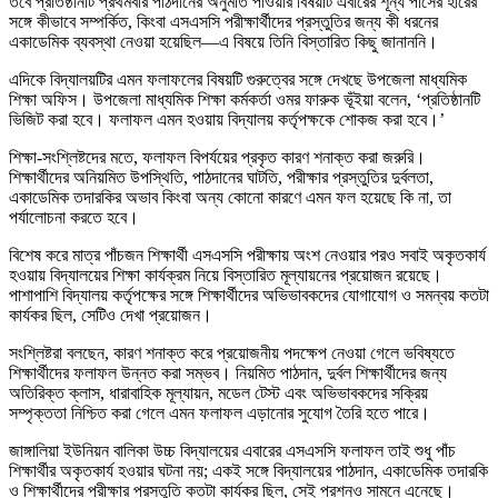
তবে প্রতিষ্ঠানটি প্রথমবার পাঠদানের অনুমতি পাওয়ার বিষয়টি এবারের শূন্য পাসের হারের
সঙ্গে কীভাবে সম্পর্কিত, কিংবা এসএসসি পরীক্ষার্থীদের প্রস্তুতির জন্য কী ধরনের
একাডেমিক ব্যবস্থা নেওয়া হয়েছিল—এ বিষয়ে তিনি বিস্তারিত কিছু জানাননি।
এদিকে বিদ্যালয়টির এমন ফলাফলের বিষয়টি গুরুত্বের সঙ্গে দেখছে উপজেলা মাধ্যমিক
শিক্ষা অফিস। উপজেলা মাধ্যমিক শিক্ষা কর্মকর্তা ওমর ফারুক ভূঁইয়া বলেন, ‘প্রতিষ্ঠানটি
ভিজিট করা হবে। ফলাফল এমন হওয়ায় বিদ্যালয় কর্তৃপক্ষকে শোকজ করা হবে।’
শিক্ষা-সংশ্লিষ্টদের মতে, ফলাফল বিপর্যয়ের প্রকৃত কারণ শনাক্ত করা জরুরি।
শিক্ষার্থীদের অনিয়মিত উপস্থিতি, পাঠদানের ঘাটতি, পরীক্ষার প্রস্তুতির দুর্বলতা,
একাডেমিক তদারকির অভাব কিংবা অন্য কোনো কারণে এমন ফল হয়েছে কি না, তা
পর্যালোচনা করতে হবে।
বিশেষ করে মাত্র পাঁচজন শিক্ষার্থী এসএসসি পরীক্ষায় অংশ নেওয়ার পরও সবাই অকৃতকার্য
হওয়ায় বিদ্যালয়ের শিক্ষা কার্যক্রম নিয়ে বিস্তারিত মূল্যায়নের প্রয়োজন রয়েছে।
পাশাপাশি বিদ্যালয় কর্তৃপক্ষের সঙ্গে শিক্ষার্থীদের অভিভাবকদের যোগাযোগ ও সমন্বয় কতটা
কার্যকর ছিল, সেটিও দেখা প্রয়োজন।
সংশ্লিষ্টরা বলছেন, কারণ শনাক্ত করে প্রয়োজনীয় পদক্ষেপ নেওয়া গেলে ভবিষ্যতে
শিক্ষার্থীদের ফলাফল উন্নত করা সম্ভব। নিয়মিত পাঠদান, দুর্বল শিক্ষার্থীদের জন্য
অতিরিক্ত ক্লাস, ধারাবাহিক মূল্যায়ন, মডেল টেস্ট এবং অভিভাবকদের সক্রিয়
সম্পৃক্ততা নিশ্চিত করা গেলে এমন ফলাফল এড়ানোর সুযোগ তৈরি হতে পারে।
জাঙ্গালিয়া ইউনিয়ন বালিকা উচ্চ বিদ্যালয়ের এবারের এসএসসি ফলাফল তাই শুধু পাঁচ
শিক্ষার্থীর অকৃতকার্য হওয়ার ঘটনা নয়; একই সঙ্গে বিদ্যালয়ের পাঠদান, একাডেমিক তদারকি
ও শিক্ষার্থীদের পরীক্ষার প্রস্তুতি কতটা কার্যকর ছিল, সেই প্রশ্নও সামনে এনেছে।