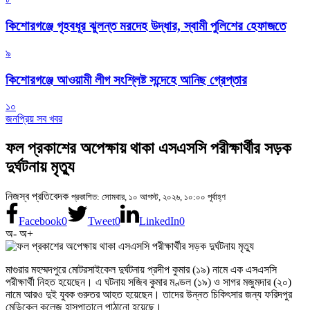
কিশোরগঞ্জে গৃহবধূর ঝুলন্ত মরদেহ উদ্ধার, স্বামী পুলিশের হেফাজতে
৯
কিশোরগঞ্জে আওয়ামী লীগ সংশ্লিষ্ট সন্দেহে আনিছ গ্রেপ্তার
১০
জনপ্রিয় সব খবর
ফল প্রকাশের অপেক্ষায় থাকা এসএসসি পরীক্ষার্থীর সড়ক
দুর্ঘটনায় মৃত্যু
নিজস্ব প্রতিবেদক
প্রকাশিত: সোমবার, ১০ আগস্ট, ২০২৬, ১০:০০ পূর্বাহ্ণ
Facebook
0
Tweet
0
LinkedIn
0
অ-
অ+
মাগুরার মহম্মদপুরে মোটরসাইকেল দুর্ঘটনায় প্রদীপ কুমার (১৯) নামে এক এসএসসি
পরীক্ষার্থী নিহত হয়েছেন। এ ঘটনায় সজিব কুমার মণ্ডল (১৯) ও সাগর মজুমদার (২০)
নামে আরও দুই যুবক গুরুতর আহত হয়েছেন। তাদের উন্নত চিকিৎসার জন্য ফরিদপুর
মেডিকেল কলেজ হাসপাতালে পাঠানো হয়েছে।