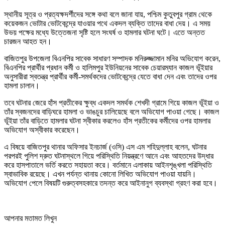
স্থানীয় সূত্র ও প্রত্যক্ষদর্শীদের সঙ্গে কথা বলে জানা যায়, পশ্চিম কুতুবপুর গ্রাম থেকে
কয়েকজন ভোটার ভোটকেন্দ্রে যাওয়ার পথে একদল ব্যক্তি তাদের বাধা দেয়। এ সময়
উভয় পক্ষের মধ্যে উত্তেজনা সৃষ্টি হলে সংঘর্ষ ও হামলার ঘটনা ঘটে। এতে অন্তত
চারজন আহত হন।
বাজিতপুর উপজেলা বিএনপির সাবেক সাধারণ সম্পাদক মনিরুজ্জামান মনির অভিযোগ করেন,
বিএনপির প্রার্থীর প্রধান কর্মী ও হালিমপুর ইউনিয়নের সাবেক চেয়ারম্যান কাজল ভূঁইয়ার
অনুসারীরা স্বতন্ত্র প্রার্থীর কর্মী-সমর্থকদের ভোটকেন্দ্রে যেতে বাধা দেন এবং তাদের ওপর
হামলা চালান।
তবে ঘটনার জেরে হাঁস প্রতীকের ক্ষুব্ধ একদল সমর্থক শেখদী গ্রামে গিয়ে কাজল ভূঁইয়া ও
তাঁর স্বজনদের বাড়িঘরে হামলা ও ভাঙচুর চালিয়েছে বলে অভিযোগ পাওয়া গেছে। কাজল
ভূঁইয়া তাঁর বাড়িতে হামলার ঘটনা স্বীকার করলেও হাঁস প্রতীকের কর্মীদের ওপর হামলার
অভিযোগ অস্বীকার করেছেন।
এ বিষয়ে বাজিতপুর থানার অফিসার ইনচার্জ (ওসি) এস এম শহিদুল্লাহ বলেন, ঘটনার
পরপরই পুলিশ দ্রুত ঘটনাস্থলে গিয়ে পরিস্থিতি নিয়ন্ত্রণে আনে এবং আহতদের উদ্ধার
করে হাসপাতালে ভর্তি করতে সহায়তা করে। বর্তমানে এলাকায় আইনশৃঙ্খলা পরিস্থিতি
স্বাভাবিক রয়েছে। এখন পর্যন্ত থানায় কোনো লিখিত অভিযোগ পাওয়া যায়নি।
অভিযোগ পেলে বিষয়টি গুরুত্বসহকারে তদন্ত করে আইনানুগ ব্যবস্থা গ্রহণ করা হবে।
আপনার মতামত লিখুন