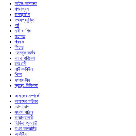
আইন-আদালত
গণমাধ্যম
জনদুর্ভোগ
তথ্যপ্রযুক্তি
ধর্ম
নারী ও শিশু
মতামত
প্রবাস
ফিচার
ফেসবুক কর্নার
বন ও পরিবেশ
রাজধানী
লাইফস্টাইল
শিক্ষা
সম্পাদকীয়
স্বাস্থ্য-চিকিৎসা
আমাদের সম্পর্কে
আমাদের পরিবার
যোগাযোগ
সংবাদ পাঠান
ফটোগ্যালারী
ভিডিও গ্যালারী
বাংলা কনভার্টার
আর্কাইভ