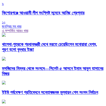
৯
কিশোরগঞ্জে আওয়ামী লীগ সংশ্লিষ্ট সন্দেহে আনিছ গ্রেপ্তার
১০
জনপ্রিয় সব খবর
এ সম্পর্কিত আরও খবর
খালেদা-পুত্রকে প্রধানমন্ত্রী দেখে মরতে চেয়েছিলেন মনোয়ারা বেগম,
পূরণ হলো বৃদ্ধার ইচ্ছা
মসজিদের মিম্বর থেকে সংসদে—সিলেট-৫ আসনে ইমাম আবুল হাসানের
বিজয়
ইইউ পর্যবেক্ষণ প্রতিবেদনে সন্তোষজনক মূল্যায়ন পেল সংসদ নির্বাচন