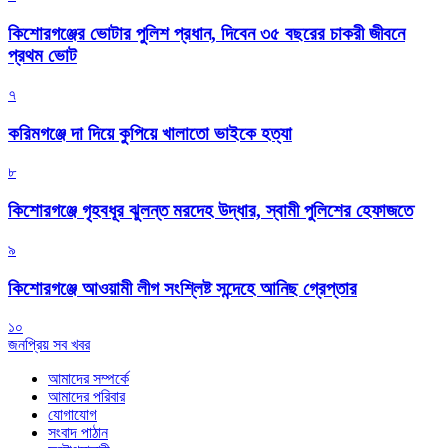
কিশোরগঞ্জের ভোটার পুলিশ প্রধান, দিবেন ৩৫ বছরের চাকরী জীবনে
প্রথম ভোট
৭
করিমগঞ্জে দা দিয়ে কুপিয়ে খালাতো ভাইকে হত্যা
৮
কিশোরগঞ্জে গৃহবধূর ঝুলন্ত মরদেহ উদ্ধার, স্বামী পুলিশের হেফাজতে
৯
কিশোরগঞ্জে আওয়ামী লীগ সংশ্লিষ্ট সন্দেহে আনিছ গ্রেপ্তার
১০
জনপ্রিয় সব খবর
আমাদের সম্পর্কে
আমাদের পরিবার
যোগাযোগ
সংবাদ পাঠান