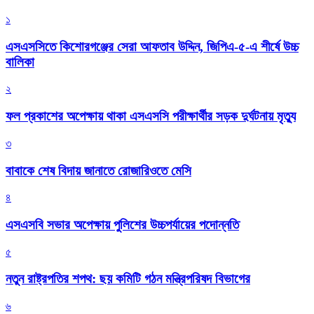
১
এসএসসিতে কিশোরগঞ্জের সেরা আফতাব উদ্দিন, জিপিএ-৫-এ শীর্ষে উচ্চ
বালিকা
২
ফল প্রকাশের অপেক্ষায় থাকা এসএসসি পরীক্ষার্থীর সড়ক দুর্ঘটনায় মৃত্যু
৩
বাবাকে শেষ বিদায় জানাতে রোজারিওতে মেসি
৪
এসএসবি সভার অপেক্ষায় পুলিশের উচ্চপর্যায়ের পদোন্নতি
৫
নতুন রাষ্ট্রপতির শপথ: ছয় কমিটি গঠন মন্ত্রিপরিষদ বিভাগের
৬