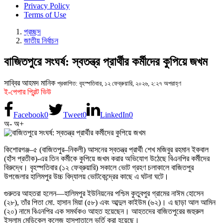
Privacy Policy
Terms of Use
প্রচ্ছদ
জাতীয় নির্বাচন
বাজিতপুরে সংঘর্ষ: স্বতন্ত্র প্রার্থীর কর্মীদের কুপিয়ে জখম
সাব্বির আহমদ মানিক
প্রকাশিত: বৃহস্পতিবার, ১২ ফেব্রুয়ারি, ২০২৬, ২:২৭ অপরাহ্ণ
ই-পেপার প্রিন্ট ভিউ
Facebook
0
Tweet
0
LinkedIn
0
অ-
অ+
কিশোরগঞ্জ–৫ (বাজিতপুর–নিকলী) আসনের স্বতন্ত্র প্রার্থী শেখ মজিবুর রহমান ইকবাল
(হাঁস প্রতীক)-এর তিন কর্মীকে কুপিয়ে জখম করার অভিযোগ উঠেছে বিএনপির কর্মীদের
বিরুদ্ধে। বৃহস্পতিবার (১২ ফেব্রুয়ারি) সকালে ভোট গ্রহণ চলাকালে বাজিতপুর
উপজেলার হালিমপুর উচ্চ বিদ্যালয় ভোটকেন্দ্রের কাছে এ ঘটনা ঘটে।
গুরুতর আহতরা হলেন—হালিমপুর ইউনিয়নের পশ্চিম কুতুবপুর গ্রামের নাঈম হোসেন
(২৮), তাঁর পিতা মো. হাসান মিয়া (৫৮) এবং আব্দুল কাইউম (৬২)। এ ছাড়া আল আমিন
(২০) নামে বিএনপির এক সমর্থকও আহত হয়েছেন। আহতদের বাজিতপুরের জহুরুল
ইসলাম মেডিকেল কলেজ হাসপাতালে ভর্তি করা হয়েছে।