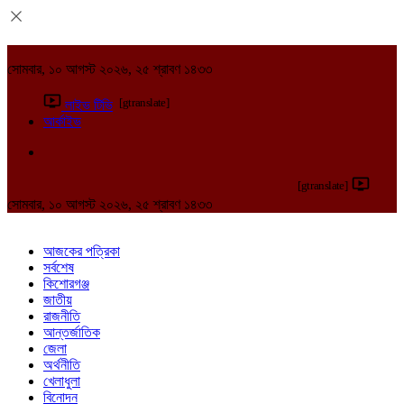
সোমবার, ১০ আগস্ট ২০২৬, ২৫ শ্রাবণ ১৪৩৩
[gtranslate]
লাইভ টিভি
আর্কাইভ
[gtranslate]
সোমবার, ১০ আগস্ট ২০২৬, ২৫ শ্রাবণ ১৪৩৩
আজকের পত্রিকা
সর্বশেষ
কিশোরগঞ্জ
জাতীয়
রাজনীতি
আন্তর্জাতিক
জেলা
অর্থনীতি
খেলাধুলা
বিনোদন