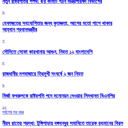
নতুন রাষ্ট্রপতির শপথ: ছয় কমিটি গঠন মন্ত্রিপরিষদ বিভাগের
৬
হেফাজতের সহযোগিতার জন্য কৃতজ্ঞতা, আগের মতো পাশে থাকার
আহ্বান প্রধানমন্ত্রীর
৭
সৌদিতে সোফা কারখানায় আগুন, নিহত ১২ বাংলাদেশি
৮
রাজধানীর মগবাজারে ত্রিমুখী সংঘর্ষে ২ জন নিহত
৯
মির্জা ফখরুলকে রাষ্ট্রপতি পদে মনোনয়ন দেওয়ার সিদ্ধান্ত বিএনপির
১০
সর্বশেষ সব খবর
নীরব রাতের শ্রদ্ধা: টুঙ্গিপাড়ায় বঙ্গবন্ধুর সমাধিতে তারেক রহমানের বিরল