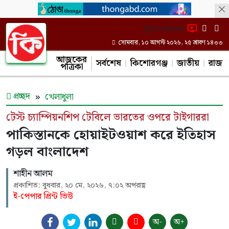
[gtranslate]
সোমবার, ১০ আগস্ট ২০২৬, ২৫ শ্রাবণ ১৪৩৩
আজকের
সর্বশেষ
কিশোরগঞ্জ
জাতীয়
রাজন
পত্রিকা
প্রচ্ছদ
খেলাধুলা
টেস্ট চ্যাম্পিয়নশিপ টেবিলে ভারতের ওপরে টাইগাররা
পাকিস্তানকে হোয়াইটওয়াশ করে ইতিহাস
গড়ল বাংলাদেশ
শাহীন আলম
প্রকাশিত: বুধবার, ২০ মে, ২০২৬, ৭:০২ অপরাহ্ণ
ই-পেপার প্রিন্ট ভিউ
অ-
অ+