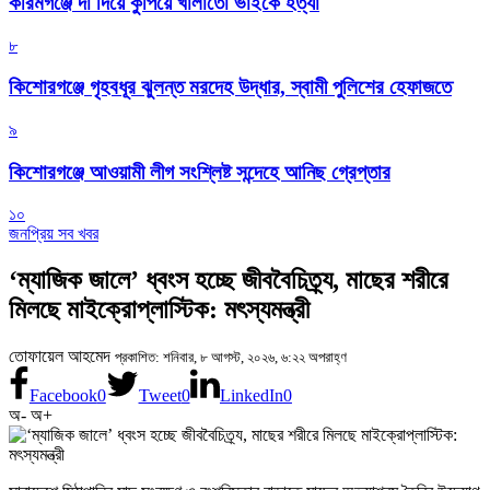
করিমগঞ্জে দা দিয়ে কুপিয়ে খালাতো ভাইকে হত্যা
৮
কিশোরগঞ্জে গৃহবধূর ঝুলন্ত মরদেহ উদ্ধার, স্বামী পুলিশের হেফাজতে
৯
কিশোরগঞ্জে আওয়ামী লীগ সংশ্লিষ্ট সন্দেহে আনিছ গ্রেপ্তার
১০
জনপ্রিয় সব খবর
‘ম্যাজিক জালে’ ধ্বংস হচ্ছে জীববৈচিত্র্য, মাছের শরীরে
মিলছে মাইক্রোপ্লাস্টিক: মৎস্যমন্ত্রী
তোফায়েল আহমেদ
প্রকাশিত: শনিবার, ৮ আগস্ট, ২০২৬, ৬:২২ অপরাহ্ণ
Facebook
0
Tweet
0
LinkedIn
0
অ-
অ+