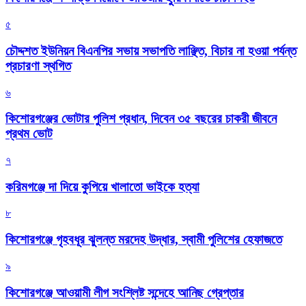
৫
চৌদ্দশত ইউনিয়ন বিএনপির সভায় সভাপতি লাঞ্ছিত, বিচার না হওয়া পর্যন্ত
প্রচারণা স্থগিত
৬
কিশোরগঞ্জের ভোটার পুলিশ প্রধান, দিবেন ৩৫ বছরের চাকরী জীবনে
প্রথম ভোট
৭
করিমগঞ্জে দা দিয়ে কুপিয়ে খালাতো ভাইকে হত্যা
৮
কিশোরগঞ্জে গৃহবধূর ঝুলন্ত মরদেহ উদ্ধার, স্বামী পুলিশের হেফাজতে
৯
কিশোরগঞ্জে আওয়ামী লীগ সংশ্লিষ্ট সন্দেহে আনিছ গ্রেপ্তার