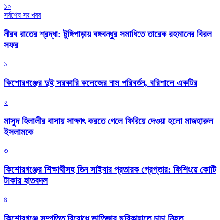
১০
সর্বশেষ সব খবর
নীরব রাতের শ্রদ্ধা: টুঙ্গিপাড়ায় বঙ্গবন্ধুর সমাধিতে তারেক রহমানের বিরল
সফর
১
কিশোরগঞ্জের দুই সরকারি কলেজের নাম পরিবর্তন, বরিশালে একটির
২
মাসুদ হিলালীর বাসায় সাক্ষাৎ করতে গেলে ফিরিয়ে দেওয়া হলো মাজহারুল
ইসলামকে
৩
কিশোরগঞ্জের শিক্ষার্থীসহ তিন সাইবার প্রতারক গ্রেপ্তার: ফিশিংয়ে কোটি
টাকার হাতবদল
৪
কিশোরগঞ্জে সম্পত্তি বিরোধে ভাতিজার ছুরিকাঘাতে চাচা নিহত