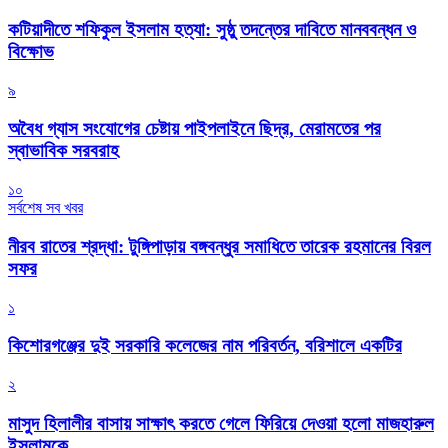
কটিয়াদীতে শফিকুল ইসলাম হত্যা: সুষ্ঠু তদন্তের দাবিতে মানববন্ধন ও
বিক্ষোভ
৯
অবৈধ গ্যাস সংযোগের চেষ্টায় পাইপলাইনে ছিদ্র, মেরামতের পর
স্বাভাবিক সরবরাহ
১০
সর্বশেষ সব খবর
নীরব রাতের শ্রদ্ধা: টুঙ্গিপাড়ায় বঙ্গবন্ধুর সমাধিতে তারেক রহমানের বিরল
সফর
১
কিশোরগঞ্জের দুই সরকারি কলেজের নাম পরিবর্তন, বরিশালে একটির
২
মাসুদ হিলালীর বাসায় সাক্ষাৎ করতে গেলে ফিরিয়ে দেওয়া হলো মাজহারুল
ইসলামকে