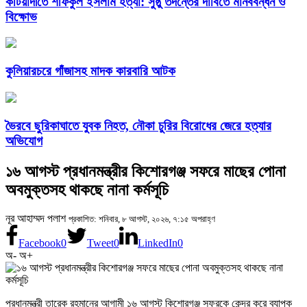
কটিয়াদীতে শফিকুল ইসলাম হত্যা: সুষ্ঠু তদন্তের দাবিতে মানববন্ধন ও
বিক্ষোভ
কুলিয়ারচরে গাঁজাসহ মাদক কারবারি আটক
ভৈরবে ছুরিকাঘাতে যুবক নিহত, নৌকা চুরির বিরোধের জেরে হত্যার
অভিযোগ
১৬ আগস্ট প্রধানমন্ত্রীর কিশোরগঞ্জ সফরে মাছের পোনা
অবমুক্তসহ থাকছে নানা কর্মসূচি
নূর আহাম্মদ পলাশ
প্রকাশিত: শনিবার, ৮ আগস্ট, ২০২৬, ৭:১৫ অপরাহ্ণ
Facebook
0
Tweet
0
LinkedIn
0
অ-
অ+
প্রধানমন্ত্রী তারেক রহমানের আগামী ১৬ আগস্ট কিশোরগঞ্জ সফরকে কেন্দ্র করে ব্যাপক