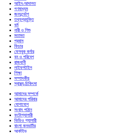
আইন-আদালত
গণমাধ্যম
জনদুর্ভোগ
তথ্যপ্রযুক্তি
ধর্ম
নারী ও শিশু
মতামত
প্রবাস
ফিচার
ফেসবুক কর্নার
বন ও পরিবেশ
রাজধানী
লাইফস্টাইল
শিক্ষা
সম্পাদকীয়
স্বাস্থ্য-চিকিৎসা
আমাদের সম্পর্কে
আমাদের পরিবার
যোগাযোগ
সংবাদ পাঠান
ফটোগ্যালারী
ভিডিও গ্যালারী
বাংলা কনভার্টার
আর্কাইভ