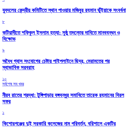
যুবদলের কেন্দ্রীয় কমিটিতে স্থান পাওয়ায় মজিবুর রহমান ভুঁইয়াকে সংবর্ধনা
৮
কটিয়াদীতে শফিকুল ইসলাম হত্যা: সুষ্ঠু তদন্তের দাবিতে মানববন্ধন ও
বিক্ষোভ
৯
অবৈধ গ্যাস সংযোগের চেষ্টায় পাইপলাইনে ছিদ্র, মেরামতের পর
স্বাভাবিক সরবরাহ
১০
সর্বশেষ সব খবর
নীরব রাতের শ্রদ্ধা: টুঙ্গিপাড়ায় বঙ্গবন্ধুর সমাধিতে তারেক রহমানের বিরল
সফর
১
কিশোরগঞ্জের দুই সরকারি কলেজের নাম পরিবর্তন, বরিশালে একটির