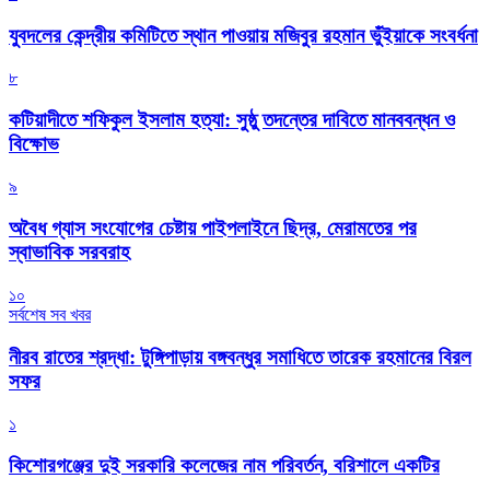
যুবদলের কেন্দ্রীয় কমিটিতে স্থান পাওয়ায় মজিবুর রহমান ভুঁইয়াকে সংবর্ধনা
৮
কটিয়াদীতে শফিকুল ইসলাম হত্যা: সুষ্ঠু তদন্তের দাবিতে মানববন্ধন ও
বিক্ষোভ
৯
অবৈধ গ্যাস সংযোগের চেষ্টায় পাইপলাইনে ছিদ্র, মেরামতের পর
স্বাভাবিক সরবরাহ
১০
সর্বশেষ সব খবর
নীরব রাতের শ্রদ্ধা: টুঙ্গিপাড়ায় বঙ্গবন্ধুর সমাধিতে তারেক রহমানের বিরল
সফর
১
কিশোরগঞ্জের দুই সরকারি কলেজের নাম পরিবর্তন, বরিশালে একটির