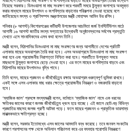
সারাদেশে মিঠাপানির মাছ সংরক্ষণ ও বংশবিস্তার বাড়াতে মাছের অভয়াশ্রম তৈরির উদ্যোগ
নিয়েছে সরকার। ডিমওয়ালা মা মাছ সংরক্ষণ করে পরবর্তী সময়ে উন্মুক্ত জলাশয়ে অবমুক্ত
করার মাধ্যমে মাছের উৎপাদন ও বংশবিস্তার বাড়ানোর পরিকল্পনা নেওয়া হয়েছে বলে
জানিয়েছেন মৎস্য ও প্রাণিসম্পদ মন্ত্রণালয়ের মন্ত্রী মোহাম্মদ আমিন উর রশিদ।
শনিবার (৮ আগস্ট) কিশোরগঞ্জের কটিয়াদী উপজেলার আচমিতা জর্জ ইনস্টিটিউশন মাঠে
আগামী ১৬ আগস্ট জাতীয় মৎস্য সপ্তাহের উদ্বোধনী অনুষ্ঠানস্থলের সর্বশেষ প্রস্তুতি
দেখতে এসে সাংবাদিকদের এসব কথা বলেন তিনি।
মন্ত্রী বলেন, মিঠাপানির ডিমওয়ালা মা মাছ সংরক্ষণের জন্য আগামীতে দেশের প্রতিটি
এলাকায় মাছের অভয়াশ্রম তৈরি করা হবে। এসব অভয়াশ্রমে ডিমওয়ালা মা মাছ সংরক্ষণ
করা হবে এবং প্রয়োজনীয় নিরাপত্তা নিশ্চিত করা হবে। পরবর্তীতে উপযুক্ত সময়ে
মাছগুলো উন্মুক্ত জলাশয়ে ছেড়ে দেওয়া হবে। এর ফলে মাছের বংশবিস্তার বাড়বে এবং
মিঠাপানির মাছের উৎপাদনও বৃদ্ধি পাবে।
তিনি বলেন, মাছের প্রজনন ও জীববৈচিত্র্য রক্ষায় অভয়াশ্রম গুরুত্বপূর্ণ ভূমিকা রাখবে।
একই সঙ্গে এসব এলাকায় মাছ ধরার ক্ষেত্রে প্রয়োজনীয় নিয়ন্ত্রণ ও নজরদারি বাড়ানো
হবে।
‘ম্যাজিক জাল’ প্রসঙ্গে মৎস্যমন্ত্রী বলেন, বর্তমানে ‘ম্যাজিক জাল’ নামে এক ধরনের
ক্ষতিকর জালের কারণে জলজ জীববৈচিত্র্য ধ্বংস হয়ে যাচ্ছে। এই জালে ছোট-বড় বিভিন্ন
প্রজাতির মাছসহ জলজ প্রাণী আটকা পড়ে। ফলে মাছের প্রজনন ও প্রাকৃতিক ভারসাম্য
মারাত্মকভাবে ক্ষতিগ্রস্ত হচ্ছে।
মন্ত্রী বলেন, সরকার ইতোমধ্যে এসব জালের আমদানি বন্ধ করেছে। তবে জনবল সংকটের
কারণে প্রশাসনের পক্ষ থেকে অভিযান পরিচালনা করে এর ব্যবহার পুরোপুরি নিয়ন্ত্রণে