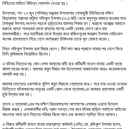
নিশ্চিতের দাবিতে বিভিন্ন স্লোগান দেওয়া হয়।
উল্লেখ্য, গত ২৭ জুন (শনিবার) সন্ধ্যায় উপজেলার লোহাজুরী ইউনিয়নের দক্ষিণ
ঝিড়ারপাড় গ্রামের বাসিন্দা শফিকুল ইসলাম (৩২) বাড়ি থেকে রসুলপুর বাজারে যাওয়ার পথে
বৈশাকুরা ঈদগাহ-সংলগ্ন সড়কে দুর্বৃত্তদের হামলার শিকার হন। ধারালো অস্ত্রের আঘাতে
গুরুতর আহত অবস্থায় তাকে রাস্তার পাশের একটি ডোবায় ফেলে রেখে যায়
হামলাকারীরা। পরে স্থানীয়রা তাকে উদ্ধার করে বাজিতপুরের জহুরুল ইসলাম মেডিকেল
কলেজ হাসপাতালে নিয়ে গেলে কর্তব্যরত চিকিৎসক তাকে মৃত ঘোষণা করেন।
নিহত শফিকুল ইসলাম দুলা মিয়ার ছেলে। দীর্ঘ সাত বছর প্রবাসে থাকার পর দেশে ফিরে
তিনি কৃষিকাজে নিয়োজিত ছিলেন।
এ ঘটনায় নিহতের বড় বোন বেগম আক্তার বাদী হয়ে কটিয়াদী মডেল থানায় একটি হত্যা
মামলা দায়ের করেন। মামলায় বাবুল মিয়ার নাম উল্লেখসহ অজ্ঞাতনামা আরও কয়েকজনকে
আসামি করা হয়।
মামলার তদন্তের একপর্যায়ে পুলিশ বাবুল মিয়াকে গ্রেপ্তার করে। পরে তার দেওয়া তথ্যের
ভিত্তিতে ঘটনাস্থলের অদূরের একটি ঝোপ থেকে হত্যাকাণ্ডে ব্যবহৃত রক্তমাখা একটি
ছুরি উদ্ধার করা হয়।
নৃশংস এ হত্যাকাণ্ডের পর দক্ষিণ ঝিড়ারপাড়সহ আশপাশের এলাকায় এখনো উদ্বেগ
বিরাজ করছে। এলাকাবাসীর দাবি, দ্রুত তদন্ত শেষ করে ঘটনায় জড়িত সবাইকে আইনের
আওতায় আনা হলে নিহতের পরিবার বিচার পাবে এবং জনমনে স্বস্তি ফিরে আসবে।
এ বিষয়ে কটিয়াদী মডেল থানার ভারপ্রাপ্ত কর্মকর্তা (ওসি) মো. রফিকুল ইসলাম বলেন,