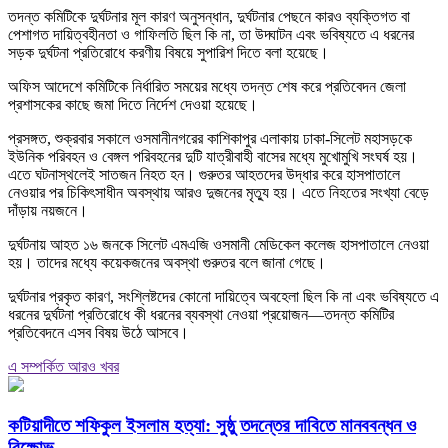
তদন্ত কমিটিকে দুর্ঘটনার মূল কারণ অনুসন্ধান, দুর্ঘটনার পেছনে কারও ব্যক্তিগত বা
পেশাগত দায়িত্বহীনতা ও গাফিলতি ছিল কি না, তা উদ্ঘাটন এবং ভবিষ্যতে এ ধরনের
সড়ক দুর্ঘটনা প্রতিরোধে করণীয় বিষয়ে সুপারিশ দিতে বলা হয়েছে।
অফিস আদেশে কমিটিকে নির্ধারিত সময়ের মধ্যে তদন্ত শেষ করে প্রতিবেদন জেলা
প্রশাসকের কাছে জমা দিতে নির্দেশ দেওয়া হয়েছে।
প্রসঙ্গত, শুক্রবার সকালে ওসমানীনগরের কাশিকাপুর এলাকায় ঢাকা-সিলেট মহাসড়কে
ইউনিক পরিবহন ও বেঙ্গল পরিবহনের দুটি যাত্রীবাহী বাসের মধ্যে মুখোমুখি সংঘর্ষ হয়।
এতে ঘটনাস্থলেই সাতজন নিহত হন। গুরুতর আহতদের উদ্ধার করে হাসপাতালে
নেওয়ার পর চিকিৎসাধীন অবস্থায় আরও দুজনের মৃত্যু হয়। এতে নিহতের সংখ্যা বেড়ে
দাঁড়ায় নয়জনে।
দুর্ঘটনায় আহত ১৬ জনকে সিলেট এমএজি ওসমানী মেডিকেল কলেজ হাসপাতালে নেওয়া
হয়। তাদের মধ্যে কয়েকজনের অবস্থা গুরুতর বলে জানা গেছে।
দুর্ঘটনার প্রকৃত কারণ, সংশ্লিষ্টদের কোনো দায়িত্বে অবহেলা ছিল কি না এবং ভবিষ্যতে এ
ধরনের দুর্ঘটনা প্রতিরোধে কী ধরনের ব্যবস্থা নেওয়া প্রয়োজন—তদন্ত কমিটির
প্রতিবেদনে এসব বিষয় উঠে আসবে।
এ সম্পর্কিত আরও খবর
কটিয়াদীতে শফিকুল ইসলাম হত্যা: সুষ্ঠু তদন্তের দাবিতে মানববন্ধন ও
বিক্ষোভ