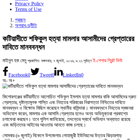
Privacy Policy
Terms of Use
প্রচ্ছদ
অপরাধ-দুর্নীতি
কটিয়াদীতে শফিকুল হত্যা মামলার আসামীদের গ্রেপ্তারের
দাবিতে মানববন্ধন
মাইনুল হক মেনু
ই-পেপার প্রিন্ট ভিউ
প্রকাশিত: মঙ্গলবার, ৭ জুলাই, ২০২৬, ৯:২২ পূর্বাহ্ণ
Facebook
0
Tweet
0
LinkedIn
0
অ-
অ+
কিশোরগঞ্জের কটিয়াদীতে আলোচিত শফিকুল ইসলাম হত্যা মামলার বাকি আসামিদের দ্রুত
গ্রেপ্তার, দৃষ্টান্তমূলক শাস্তি এবং নিহতের পরিবারের নিরাপত্তা নিশ্চিতের দাবিতে
মানববন্ধন ও বিক্ষোভ মিছিল করেছেন স্থানীয় বাসিন্দারা। মানববন্ধনে নিহতের স্বজনরা
অভিযোগ করেন, মামলার এক আসামি গ্রেপ্তার হলেও অন্য অভিযুক্তরা প্রকাশ্যে
চলাফেরা করছেন। তবে পুলিশ জানিয়েছে, তদন্তের স্বার্থে অভিযান অব্যাহত রয়েছে
এবং জড়িতদের আইনের আওতায় আনতে কাজ চলছে।
সোমবার (৬ জুলাই) বিকেলে উপজেলার লোহাজুরী ইউনিয়নের উত্তর ঝিড়ারপাড়