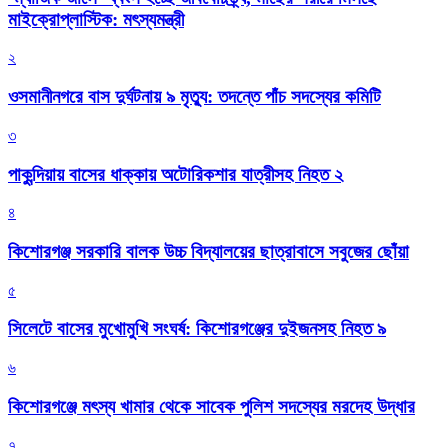
মাইক্রোপ্লাস্টিক: মৎস্যমন্ত্রী
২
ওসমানীনগরে বাস দুর্ঘটনায় ৯ মৃত্যু: তদন্তে পাঁচ সদস্যের কমিটি
৩
পাকুন্দিয়ায় বাসের ধাক্কায় অটোরিকশার যাত্রীসহ নিহত ২
৪
কিশোরগঞ্জ সরকারি বালক উচ্চ বিদ্যালয়ের ছাত্রাবাসে সবুজের ছোঁয়া
৫
সিলেটে বাসের মুখোমুখি সংঘর্ষ: কিশোরগঞ্জের দুইজনসহ নিহত ৯
৬
কিশোরগঞ্জে মৎস্য খামার থেকে সাবেক পুলিশ সদস্যের মরদেহ উদ্ধার
৭