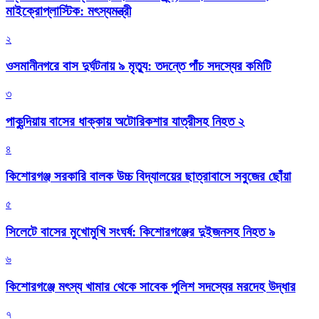
মাইক্রোপ্লাস্টিক: মৎস্যমন্ত্রী
২
ওসমানীনগরে বাস দুর্ঘটনায় ৯ মৃত্যু: তদন্তে পাঁচ সদস্যের কমিটি
৩
পাকুন্দিয়ায় বাসের ধাক্কায় অটোরিকশার যাত্রীসহ নিহত ২
৪
কিশোরগঞ্জ সরকারি বালক উচ্চ বিদ্যালয়ের ছাত্রাবাসে সবুজের ছোঁয়া
৫
সিলেটে বাসের মুখোমুখি সংঘর্ষ: কিশোরগঞ্জের দুইজনসহ নিহত ৯
৬
কিশোরগঞ্জে মৎস্য খামার থেকে সাবেক পুলিশ সদস্যের মরদেহ উদ্ধার
৭