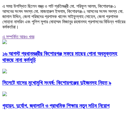
এ সময় উপস্থিত ছিলেন বস্ত্র ও পাট প্রতিমন্ত্রী মো. শরিফুল আলম, কিশোরগঞ্জ-১
আসনের সংসদ সদস্য মো. মাজহারুল ইসলাম, কিশোরগঞ্জ-২ আসনের সংসদ সদস্য মো.
জালাল উদ্দিন, জেলা পরিষদের প্রশাসক খালেদ সাইফুল্লাহ সোহেল, জেলা প্রশাসক
সোহানা নাসরিন এবং পুলিশ সুপার মোহাম্মদ মিজানুর রহমানসহ প্রশাসনের বিভিন্ন পর্যায়ের
কর্মকর্তারা।
এ সম্পর্কিত আরও খবর
১৬ আগস্ট প্রধানমন্ত্রীর কিশোরগঞ্জ সফরে মাছের পোনা অবমুক্তসহ
থাকছে নানা কর্মসূচি
সিলেটে বাসের মুখোমুখি সংঘর্ষ: কিশোরগঞ্জের দুইজনসহ নিহত ৯
গৃহায়ন, দুর্যোগ, জ্বালানি ও প্রাথমিক শিক্ষায় নতুন সচিব নিয়োগ