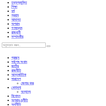
তথ্যপ্রযুক্তি
শিক্ষা
ধর্ম
প্রবাস
আদালত
অপরাধ
গণমাধ্যম
রাজধানী
সম্পাদকীয়
প্রচ্ছদ
সর্বশেষ সংবাদ
জাতীয়
রাজনীতি
আন্তর্জাতিক
সারাদেশ
জেলার খবর
খেলাধুলা
অন্যান্য
বিনোদন
অপরাধ-দুর্নীতি
অর্থনীতি