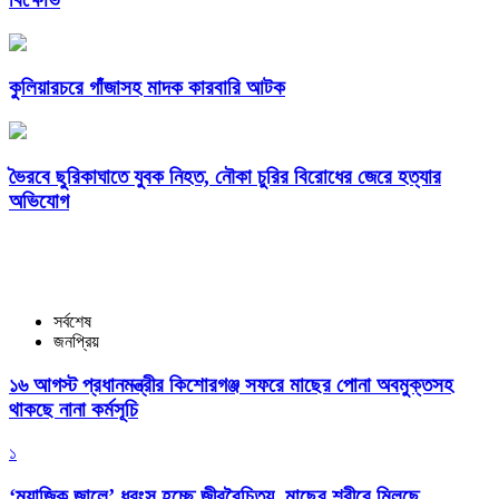
কুলিয়ারচরে গাঁজাসহ মাদক কারবারি আটক
ভৈরবে ছুরিকাঘাতে যুবক নিহত, নৌকা চুরির বিরোধের জেরে হত্যার
অভিযোগ
সর্বশেষ
জনপ্রিয়
১৬ আগস্ট প্রধানমন্ত্রীর কিশোরগঞ্জ সফরে মাছের পোনা অবমুক্তসহ
থাকছে নানা কর্মসূচি
১
‘ম্যাজিক জালে’ ধ্বংস হচ্ছে জীববৈচিত্র্য, মাছের শরীরে মিলছে