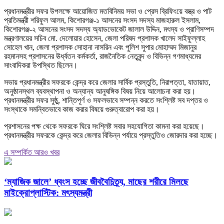
প্রধানমন্ত্রীর সফর উপলক্ষে আয়োজিত মতবিনিময় সভা ও প্রেস ব্রিফিংয়ে বস্ত্র ও পাট
প্রতিমন্ত্রী শরিফুল আলম, কিশোরগঞ্জ-১ আসনের সংসদ সদস্য মাজহারুল ইসলাম,
কিশোরগঞ্জ-২ আসনের সংসদ সদস্য অ্যাডভোকেট জালাল উদ্দিন, মৎস্য ও প্রাণিসম্পদ
মন্ত্রণালয়ের সচিব মো. দেলোয়ার হোসেন, জেলা পরিষদ প্রশাসক খালেদ সাইফুল্লাহ
সোহেল খান, জেলা প্রশাসক সোহানা নাসরিন এবং পুলিশ সুপার মোহাম্মদ মিজানুর
রহমানসহ প্রশাসনের ঊর্ধ্বতন কর্মকর্তা, রাজনৈতিক নেতৃবৃন্দ ও বিভিন্ন গণমাধ্যমের
সাংবাদিকরা উপস্থিত ছিলেন।
সভায় প্রধানমন্ত্রীর সফরকে কেন্দ্র করে জেলার সার্বিক প্রস্তুতি, নিরাপত্তা, যাতায়াত,
অনুষ্ঠানস্থল ব্যবস্থাপনা ও অন্যান্য আনুষঙ্গিক বিষয় নিয়ে আলোচনা করা হয়।
প্রধানমন্ত্রীর সফর সুষ্ঠু, শান্তিপূর্ণ ও সফলভাবে সম্পন্ন করতে সংশ্লিষ্ট সব দপ্তর ও
সংস্থাকে সমন্বিতভাবে কাজ করার বিষয়ে গুরুত্বারোপ করা হয়।
প্রশাসনের পক্ষ থেকে সফরকে ঘিরে সংশ্লিষ্ট সবার সহযোগিতা কামনা করা হয়েছে।
প্রধানমন্ত্রীর সফরকে কেন্দ্র করে জেলার বিভিন্ন পর্যায়ে প্রস্তুতিও জোরদার করা হচ্ছে।
এ সম্পর্কিত আরও খবর
‘ম্যাজিক জালে’ ধ্বংস হচ্ছে জীববৈচিত্র্য, মাছের শরীরে মিলছে
মাইক্রোপ্লাস্টিক: মৎস্যমন্ত্রী