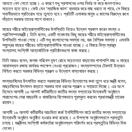
আনতে বেগ পেতে হচ্ছে। এ কারণে শুধু প্রশাসনের ওপর নির্ভর না করে জনগণকেও
সচেতন হতে হবে। কেউ যেন ‘ম্যাজিক জাল’ ব্যবহার করে মাছ ধরতে না পারে, সে বিষয়ে
স্থানীয়ভাবে প্রতিরোধ গড়ে তুলতে হবে। প্রতিটি এলাকার মানুষ এ জালের বিরুদ্ধে রুখে
দাঁড়ালে সরকার তাদের পাশে থাকবে।
মাছের শরীরে মাইক্রোপ্লাস্টিকের উপস্থিতি নিয়েও উদ্বেগ প্রকাশ করেন মৎস্য ও
প্রাণিসম্পদমন্ত্রী। তিনি বলেন, একটি গবেষণায় কিছু মাছের শরীরে মাইক্রোপ্লাস্টিকের
উপস্থিতি পাওয়া গেছে। এটি শুধু বাংলাদেশের সমস্যা নয়, বরং বৈশ্বিক সমস্যা। এমনকি
সমুদ্রের মাছের শরীরেও মাইক্রোপ্লাস্টিক পাওয়া যাচ্ছে। এ বিষয়ে বিশ্ব স্বাস্থ্য
সংস্থাসহ সংশ্লিষ্ট আন্তর্জাতিক প্রতিষ্ঠানগুলো কাজ করছে।
তিনি আরও বলেন, জলজ পরিবেশ দূষণ রোধে সচেতনতা বাড়ানোর পাশাপাশি মাছ ও মাছের
আবাসস্থল রক্ষায় কার্যকর পদক্ষেপ নেওয়া প্রয়োজন। মৎস্যসম্পদের টেকসই উন্নয়ন
নিশ্চিত করতে সরকার বিভিন্ন প্রকল্প ও উদ্যোগ বাস্তবায়ন করছে।
মৎস্যচাষিদের উৎসাহিত করতে সরকারের বিভিন্ন উদ্যোগের কথা তুলে ধরে মন্ত্রী বলেন,
মাছচাষিদের উৎপাদন বাড়াতে সরকার নানা ধরনের প্রকল্প ও সহায়তা দিচ্ছে। এর অংশ
হিসেবে আগামী ১৬ আগস্ট কটিয়াদীতে জাতীয় মৎস্য সপ্তাহের উদ্বোধনী অনুষ্ঠানে
সারাদেশের সেরা মাছচাষি ও খামারিদের বিশেষভাবে পুরস্কৃত করবেন প্রধানমন্ত্রী তারেক
রহমান।
আগামী ১৬ আগস্ট কটিয়াদীর আচমিতা জর্জ ইনস্টিটিউশন মাঠে জাতীয় মৎস্য সপ্তাহের
উদ্বোধনী অনুষ্ঠান অনুষ্ঠিত হওয়ার কথা রয়েছে। এ উপলক্ষে অনুষ্ঠানস্থলে প্রস্তুতি
চলছে। মন্ত্রীসহ সংশ্লিষ্ট কর্মকর্তারা অনুষ্ঠানস্থল পরিদর্শন করে প্রস্তুতির বিভিন্ন দিক
দেখেন।