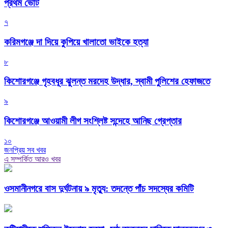
প্রথম ভোট
৭
করিমগঞ্জে দা দিয়ে কুপিয়ে খালাতো ভাইকে হত্যা
৮
কিশোরগঞ্জে গৃহবধূর ঝুলন্ত মরদেহ উদ্ধার, স্বামী পুলিশের হেফাজতে
৯
কিশোরগঞ্জে আওয়ামী লীগ সংশ্লিষ্ট সন্দেহে আনিছ গ্রেপ্তার
১০
জনপ্রিয় সব খবর
এ সম্পর্কিত আরও খবর
ওসমানীনগরে বাস দুর্ঘটনায় ৯ মৃত্যু: তদন্তে পাঁচ সদস্যের কমিটি