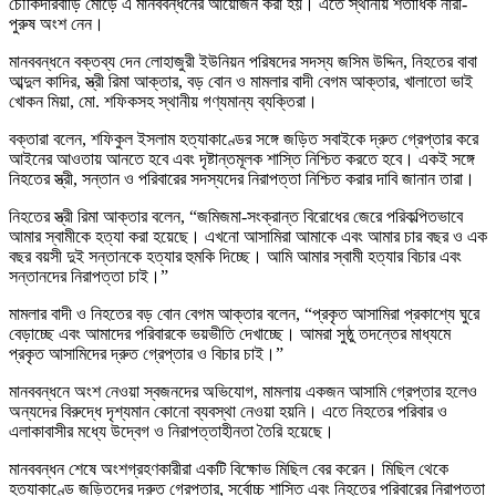
চৌকিদারবাড়ি মোড়ে এ মানববন্ধনের আয়োজন করা হয়। এতে স্থানীয় শতাধিক নারী-
পুরুষ অংশ নেন।
মানববন্ধনে বক্তব্য দেন লোহাজুরী ইউনিয়ন পরিষদের সদস্য জসিম উদ্দিন, নিহতের বাবা
আব্দুল কাদির, স্ত্রী রিমা আক্তার, বড় বোন ও মামলার বাদী বেগম আক্তার, খালাতো ভাই
খোকন মিয়া, মো. শফিকসহ স্থানীয় গণ্যমান্য ব্যক্তিরা।
বক্তারা বলেন, শফিকুল ইসলাম হত্যাকাণ্ডের সঙ্গে জড়িত সবাইকে দ্রুত গ্রেপ্তার করে
আইনের আওতায় আনতে হবে এবং দৃষ্টান্তমূলক শাস্তি নিশ্চিত করতে হবে। একই সঙ্গে
নিহতের স্ত্রী, সন্তান ও পরিবারের সদস্যদের নিরাপত্তা নিশ্চিত করার দাবি জানান তারা।
নিহতের স্ত্রী রিমা আক্তার বলেন, “জমিজমা-সংক্রান্ত বিরোধের জেরে পরিকল্পিতভাবে
আমার স্বামীকে হত্যা করা হয়েছে। এখনো আসামিরা আমাকে এবং আমার চার বছর ও এক
বছর বয়সী দুই সন্তানকে হত্যার হুমকি দিচ্ছে। আমি আমার স্বামী হত্যার বিচার এবং
সন্তানদের নিরাপত্তা চাই।”
মামলার বাদী ও নিহতের বড় বোন বেগম আক্তার বলেন, “প্রকৃত আসামিরা প্রকাশ্যে ঘুরে
বেড়াচ্ছে এবং আমাদের পরিবারকে ভয়ভীতি দেখাচ্ছে। আমরা সুষ্ঠু তদন্তের মাধ্যমে
প্রকৃত আসামিদের দ্রুত গ্রেপ্তার ও বিচার চাই।”
মানববন্ধনে অংশ নেওয়া স্বজনদের অভিযোগ, মামলায় একজন আসামি গ্রেপ্তার হলেও
অন্যদের বিরুদ্ধে দৃশ্যমান কোনো ব্যবস্থা নেওয়া হয়নি। এতে নিহতের পরিবার ও
এলাকাবাসীর মধ্যে উদ্বেগ ও নিরাপত্তাহীনতা তৈরি হয়েছে।
মানববন্ধন শেষে অংশগ্রহণকারীরা একটি বিক্ষোভ মিছিল বের করেন। মিছিল থেকে
হত্যাকাণ্ডে জড়িতদের দ্রুত গ্রেপ্তার, সর্বোচ্চ শাস্তি এবং নিহতের পরিবারের নিরাপত্তা