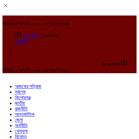
শনিবার, ৮ আগস্ট ২০২৬, ২৩ শ্রাবণ ১৪৩৩
[gtranslate]
লাইভ টিভি
আর্কাইভ
[gtranslate]
শনিবার, ৮ আগস্ট ২০২৬, ২৩ শ্রাবণ ১৪৩৩
আজকের পত্রিকা
সর্বশেষ
কিশোরগঞ্জ
জাতীয়
রাজনীতি
আন্তর্জাতিক
জেলা
অর্থনীতি
খেলাধুলা
বিনোদন