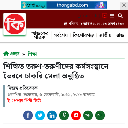
[gtranslate]
শনিবার, ৮ আগস্ট ২০২৬, ২৩ শ্রাবণ ১৪৩৩
আজকের
সর্বশেষ
কিশোরগঞ্জ
জাতীয়
রাজন
পত্রিকা
প্রচ্ছদ
শিক্ষা
শিক্ষিত তরুণ-তরুণীদের কর্মসংস্থানে
ভৈরবে চাকরি মেলা অনুষ্ঠিত
নিজস্ব প্রতিবেদক
প্রকাশিত: শুক্রবার, ৬ ফেব্রুয়ারি, ২০২৬, ৮:১৮ অপরাহ্ণ
ই-পেপার প্রিন্ট ভিউ
অ-
অ+