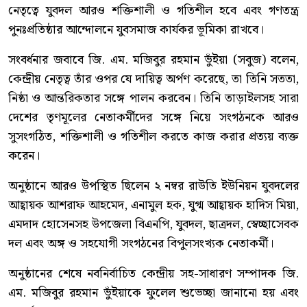
নেতৃত্বে যুবদল আরও শক্তিশালী ও গতিশীল হবে এবং গণতন্ত্র
পুনঃপ্রতিষ্ঠার আন্দোলনে যুবসমাজ কার্যকর ভূমিকা রাখবে।
সংবর্ধনার জবাবে জি. এম. মজিবুর রহমান ভুঁইয়া (সবুজ) বলেন,
কেন্দ্রীয় নেতৃত্ব তাঁর ওপর যে দায়িত্ব অর্পণ করেছে, তা তিনি সততা,
নিষ্ঠা ও আন্তরিকতার সঙ্গে পালন করবেন। তিনি তাড়াইলসহ সারা
দেশের তৃণমূলের নেতাকর্মীদের সঙ্গে নিয়ে সংগঠনকে আরও
সুসংগঠিত, শক্তিশালী ও গতিশীল করতে কাজ করার প্রত্যয় ব্যক্ত
করেন।
অনুষ্ঠানে আরও উপস্থিত ছিলেন ২ নম্বর রাউতি ইউনিয়ন যুবদলের
আহ্বায়ক আশরাফ আহমেদ, এনামুল হক, যুগ্ম আহ্বায়ক হাদিস মিয়া,
এমদাদ হোসেনসহ উপজেলা বিএনপি, যুবদল, ছাত্রদল, স্বেচ্ছাসেবক
দল এবং অঙ্গ ও সহযোগী সংগঠনের বিপুলসংখ্যক নেতাকর্মী।
অনুষ্ঠানের শেষে নবনির্বাচিত কেন্দ্রীয় সহ-সাধারণ সম্পাদক জি.
এম. মজিবুর রহমান ভুঁইয়াকে ফুলেল শুভেচ্ছা জানানো হয় এবং