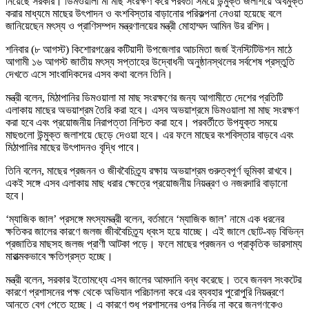
নিয়েছে সরকার। ডিমওয়ালা মা মাছ সংরক্ষণ করে পরবর্তী সময়ে উন্মুক্ত জলাশয়ে অবমুক্ত
করার মাধ্যমে মাছের উৎপাদন ও বংশবিস্তার বাড়ানোর পরিকল্পনা নেওয়া হয়েছে বলে
জানিয়েছেন মৎস্য ও প্রাণিসম্পদ মন্ত্রণালয়ের মন্ত্রী মোহাম্মদ আমিন উর রশিদ।
শনিবার (৮ আগস্ট) কিশোরগঞ্জের কটিয়াদী উপজেলার আচমিতা জর্জ ইনস্টিটিউশন মাঠে
আগামী ১৬ আগস্ট জাতীয় মৎস্য সপ্তাহের উদ্বোধনী অনুষ্ঠানস্থলের সর্বশেষ প্রস্তুতি
দেখতে এসে সাংবাদিকদের এসব কথা বলেন তিনি।
মন্ত্রী বলেন, মিঠাপানির ডিমওয়ালা মা মাছ সংরক্ষণের জন্য আগামীতে দেশের প্রতিটি
এলাকায় মাছের অভয়াশ্রম তৈরি করা হবে। এসব অভয়াশ্রমে ডিমওয়ালা মা মাছ সংরক্ষণ
করা হবে এবং প্রয়োজনীয় নিরাপত্তা নিশ্চিত করা হবে। পরবর্তীতে উপযুক্ত সময়ে
মাছগুলো উন্মুক্ত জলাশয়ে ছেড়ে দেওয়া হবে। এর ফলে মাছের বংশবিস্তার বাড়বে এবং
মিঠাপানির মাছের উৎপাদনও বৃদ্ধি পাবে।
তিনি বলেন, মাছের প্রজনন ও জীববৈচিত্র্য রক্ষায় অভয়াশ্রম গুরুত্বপূর্ণ ভূমিকা রাখবে।
একই সঙ্গে এসব এলাকায় মাছ ধরার ক্ষেত্রে প্রয়োজনীয় নিয়ন্ত্রণ ও নজরদারি বাড়ানো
হবে।
‘ম্যাজিক জাল’ প্রসঙ্গে মৎস্যমন্ত্রী বলেন, বর্তমানে ‘ম্যাজিক জাল’ নামে এক ধরনের
ক্ষতিকর জালের কারণে জলজ জীববৈচিত্র্য ধ্বংস হয়ে যাচ্ছে। এই জালে ছোট-বড় বিভিন্ন
প্রজাতির মাছসহ জলজ প্রাণী আটকা পড়ে। ফলে মাছের প্রজনন ও প্রাকৃতিক ভারসাম্য
মারাত্মকভাবে ক্ষতিগ্রস্ত হচ্ছে।
মন্ত্রী বলেন, সরকার ইতোমধ্যে এসব জালের আমদানি বন্ধ করেছে। তবে জনবল সংকটের
কারণে প্রশাসনের পক্ষ থেকে অভিযান পরিচালনা করে এর ব্যবহার পুরোপুরি নিয়ন্ত্রণে
আনতে বেগ পেতে হচ্ছে। এ কারণে শুধু প্রশাসনের ওপর নির্ভর না করে জনগণকেও