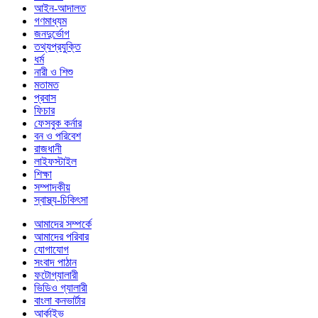
আইন-আদালত
গণমাধ্যম
জনদুর্ভোগ
তথ্যপ্রযুক্তি
ধর্ম
নারী ও শিশু
মতামত
প্রবাস
ফিচার
ফেসবুক কর্নার
বন ও পরিবেশ
রাজধানী
লাইফস্টাইল
শিক্ষা
সম্পাদকীয়
স্বাস্থ্য-চিকিৎসা
আমাদের সম্পর্কে
আমাদের পরিবার
যোগাযোগ
সংবাদ পাঠান
ফটোগ্যালারী
ভিডিও গ্যালারী
বাংলা কনভার্টার
আর্কাইভ