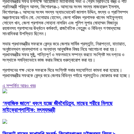
প্রধানমন্ত্রীর সফর উপলক্ষে আয়োজিত মতবিনিময় সভা ও প্রেস ব্রিফিংয়ে বস্ত্র ও পাট
প্রতিমন্ত্রী শরিফুল আলম, কিশোরগঞ্জ-১ আসনের সংসদ সদস্য মাজহারুল ইসলাম,
কিশোরগঞ্জ-২ আসনের সংসদ সদস্য অ্যাডভোকেট জালাল উদ্দিন, মৎস্য ও প্রাণিসম্পদ
মন্ত্রণালয়ের সচিব মো. দেলোয়ার হোসেন, জেলা পরিষদ প্রশাসক খালেদ সাইফুল্লাহ
সোহেল খান, জেলা প্রশাসক সোহানা নাসরিন এবং পুলিশ সুপার মোহাম্মদ মিজানুর
রহমানসহ প্রশাসনের ঊর্ধ্বতন কর্মকর্তা, রাজনৈতিক নেতৃবৃন্দ ও বিভিন্ন গণমাধ্যমের
সাংবাদিকরা উপস্থিত ছিলেন।
সভায় প্রধানমন্ত্রীর সফরকে কেন্দ্র করে জেলার সার্বিক প্রস্তুতি, নিরাপত্তা, যাতায়াত,
অনুষ্ঠানস্থল ব্যবস্থাপনা ও অন্যান্য আনুষঙ্গিক বিষয় নিয়ে আলোচনা করা হয়।
প্রধানমন্ত্রীর সফর সুষ্ঠু, শান্তিপূর্ণ ও সফলভাবে সম্পন্ন করতে সংশ্লিষ্ট সব দপ্তর ও
সংস্থাকে সমন্বিতভাবে কাজ করার বিষয়ে গুরুত্বারোপ করা হয়।
প্রশাসনের পক্ষ থেকে সফরকে ঘিরে সংশ্লিষ্ট সবার সহযোগিতা কামনা করা হয়েছে।
প্রধানমন্ত্রীর সফরকে কেন্দ্র করে জেলার বিভিন্ন পর্যায়ে প্রস্তুতিও জোরদার করা হচ্ছে।
এ সম্পর্কিত আরও খবর
‘ম্যাজিক জালে’ ধ্বংস হচ্ছে জীববৈচিত্র্য, মাছের শরীরে মিলছে
মাইক্রোপ্লাস্টিক: মৎস্যমন্ত্রী
সিলেটে বাসের মুখোমুখি সংঘর্ষ: কিশোরগঞ্জের দুইজনসহ নিহত ৯