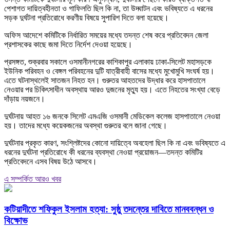
পেশাগত দায়িত্বহীনতা ও গাফিলতি ছিল কি না, তা উদ্ঘাটন এবং ভবিষ্যতে এ ধরনের
সড়ক দুর্ঘটনা প্রতিরোধে করণীয় বিষয়ে সুপারিশ দিতে বলা হয়েছে।
অফিস আদেশে কমিটিকে নির্ধারিত সময়ের মধ্যে তদন্ত শেষ করে প্রতিবেদন জেলা
প্রশাসকের কাছে জমা দিতে নির্দেশ দেওয়া হয়েছে।
প্রসঙ্গত, শুক্রবার সকালে ওসমানীনগরের কাশিকাপুর এলাকায় ঢাকা-সিলেট মহাসড়কে
ইউনিক পরিবহন ও বেঙ্গল পরিবহনের দুটি যাত্রীবাহী বাসের মধ্যে মুখোমুখি সংঘর্ষ হয়।
এতে ঘটনাস্থলেই সাতজন নিহত হন। গুরুতর আহতদের উদ্ধার করে হাসপাতালে
নেওয়ার পর চিকিৎসাধীন অবস্থায় আরও দুজনের মৃত্যু হয়। এতে নিহতের সংখ্যা বেড়ে
দাঁড়ায় নয়জনে।
দুর্ঘটনায় আহত ১৬ জনকে সিলেট এমএজি ওসমানী মেডিকেল কলেজ হাসপাতালে নেওয়া
হয়। তাদের মধ্যে কয়েকজনের অবস্থা গুরুতর বলে জানা গেছে।
দুর্ঘটনার প্রকৃত কারণ, সংশ্লিষ্টদের কোনো দায়িত্বে অবহেলা ছিল কি না এবং ভবিষ্যতে এ
ধরনের দুর্ঘটনা প্রতিরোধে কী ধরনের ব্যবস্থা নেওয়া প্রয়োজন—তদন্ত কমিটির
প্রতিবেদনে এসব বিষয় উঠে আসবে।
এ সম্পর্কিত আরও খবর
কটিয়াদীতে শফিকুল ইসলাম হত্যা: সুষ্ঠু তদন্তের দাবিতে মানববন্ধন ও
বিক্ষোভ