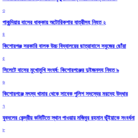
৩
পাকুন্দিয়ায় বাসের ধাক্কায় অটোরিকশার যাত্রীসহ নিহত ২
৪
কিশোরগঞ্জ সরকারি বালক উচ্চ বিদ্যালয়ের ছাত্রাবাসে সবুজের ছোঁয়া
৫
সিলেটে বাসের মুখোমুখি সংঘর্ষ: কিশোরগঞ্জের দুইজনসহ নিহত ৯
৬
কিশোরগঞ্জে মৎস্য খামার থেকে সাবেক পুলিশ সদস্যের মরদেহ উদ্ধার
৭
যুবদলের কেন্দ্রীয় কমিটিতে স্থান পাওয়ায় মজিবুর রহমান ভুঁইয়াকে সংবর্ধনা
৮