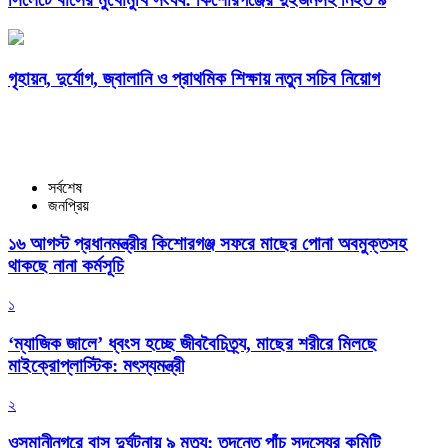
গৃহায়ন, দুর্যোগ, জ্বালানি ও প্রাথমিক শিক্ষায় নতুন সচিব নিয়োগ
সর্বশেষ
জনপ্রিয়
১৬ আগস্ট প্রধানমন্ত্রীর কিশোরগঞ্জ সফরে মাছের পোনা অবমুক্তসহ
থাকছে নানা কর্মসূচি
১
‘ম্যাজিক জালে’ ধ্বংস হচ্ছে জীববৈচিত্র্য, মাছের শরীরে মিলছে
মাইক্রোপ্লাস্টিক: মৎস্যমন্ত্রী
২
ওসমানীনগরে বাস দুর্ঘটনায় ৯ মৃত্যু: তদন্তে পাঁচ সদস্যের কমিটি