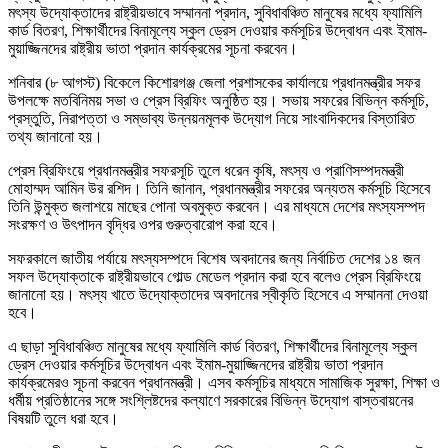
মৎস্য উদ্যোক্তাদের রাষ্ট্রীয়ভাবে সম্মাননা প্রদান, সুবিধাবঞ্চিত মানুষের মধ্যে ফ্যামিলি
কার্ড বিতরণ, শিক্ষার্থীদের বিনামূল্যে স্কুল ড্রেস দেওয়ার কর্মসূচির উদ্বোধন এবং ইমাম-
মুয়াজ্জিনদের রাষ্ট্রীয় ভাতা প্রদান কার্যক্রমের সূচনা করবেন।
শনিবার (৮ আগস্ট) বিকেলে কিশোরগঞ্জ জেলা প্রশাসকের কার্যালয়ে প্রধানমন্ত্রীর সফর
উপলক্ষে মতবিনিময় সভা ও প্রেস ব্রিফিং অনুষ্ঠিত হয়। সভায় সফরের বিভিন্ন কর্মসূচি,
প্রস্তুতি, নিরাপত্তা ও সম্ভাব্য উন্নয়নমূলক উদ্যোগ নিয়ে সাংবাদিকদের বিস্তারিত
তথ্য জানানো হয়।
প্রেস ব্রিফিংয়ে প্রধানমন্ত্রীর সফরসূচি তুলে ধরেন কৃষি, মৎস্য ও প্রাণিসম্পদমন্ত্রী
মোহাম্মদ আমিন উর রশিদ। তিনি জানান, প্রধানমন্ত্রীর সফরের অন্যতম কর্মসূচি হিসেবে
তিনি উন্মুক্ত জলাশয়ে মাছের পোনা অবমুক্ত করবেন। এর মাধ্যমে দেশের মৎস্যসম্পদ
সংরক্ষণ ও উৎপাদন বৃদ্ধির ওপর গুরুত্বারোপ করা হবে।
সফরকালে জাতীয় পর্যায়ে মৎস্যসম্পদে বিশেষ অবদানের জন্য নির্বাচিত দেশের ১৪ জন
সফল উদ্যোক্তাকে রাষ্ট্রীয়ভাবে গোল্ড মেডেল প্রদান করা হবে বলেও প্রেস ব্রিফিংয়ে
জানানো হয়। মৎস্য খাতে উদ্যোক্তাদের অবদানের স্বীকৃতি হিসেবে এ সম্মাননা দেওয়া
হবে।
এ ছাড়া সুবিধাবঞ্চিত মানুষের মধ্যে ফ্যামিলি কার্ড বিতরণ, শিক্ষার্থীদের বিনামূল্যে স্কুল
ড্রেস দেওয়ার কর্মসূচির উদ্বোধন এবং ইমাম-মুয়াজ্জিনদের রাষ্ট্রীয় ভাতা প্রদান
কার্যক্রমেরও সূচনা করবেন প্রধানমন্ত্রী। এসব কর্মসূচির মাধ্যমে সামাজিক সুরক্ষা, শিক্ষা ও
ধর্মীয় প্রতিষ্ঠানের সঙ্গে সংশ্লিষ্টদের কল্যাণে সরকারের বিভিন্ন উদ্যোগ বাস্তবায়নের
বিষয়টি তুলে ধরা হবে।