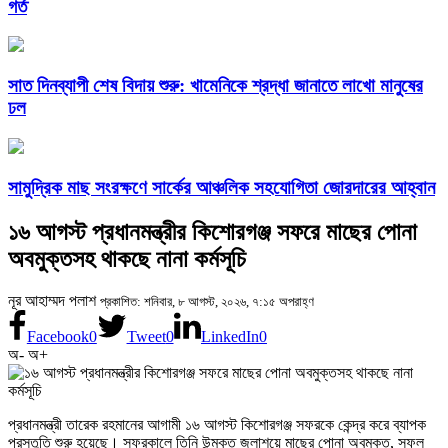
গর্ত
সাত দিনব্যাপী শেষ বিদায় শুরু: খামেনিকে শ্রদ্ধা জানাতে লাখো মানুষের
ঢল
সামুদ্রিক মাছ সংরক্ষণে সার্কের আঞ্চলিক সহযোগিতা জোরদারের আহ্বান
১৬ আগস্ট প্রধানমন্ত্রীর কিশোরগঞ্জ সফরে মাছের পোনা
অবমুক্তসহ থাকছে নানা কর্মসূচি
নূর আহাম্মদ পলাশ
প্রকাশিত: শনিবার, ৮ আগস্ট, ২০২৬, ৭:১৫ অপরাহ্ণ
Facebook
0
Tweet
0
LinkedIn
0
অ-
অ+
প্রধানমন্ত্রী তারেক রহমানের আগামী ১৬ আগস্ট কিশোরগঞ্জ সফরকে কেন্দ্র করে ব্যাপক
প্রস্তুতি শুরু হয়েছে। সফরকালে তিনি উন্মুক্ত জলাশয়ে মাছের পোনা অবমুক্ত, সফল