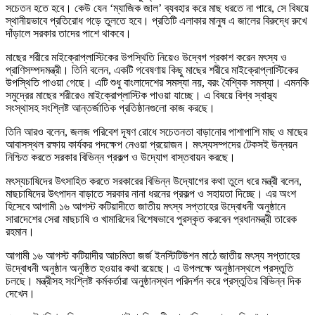
সচেতন হতে হবে। কেউ যেন ‘ম্যাজিক জাল’ ব্যবহার করে মাছ ধরতে না পারে, সে বিষয়ে
স্থানীয়ভাবে প্রতিরোধ গড়ে তুলতে হবে। প্রতিটি এলাকার মানুষ এ জালের বিরুদ্ধে রুখে
দাঁড়ালে সরকার তাদের পাশে থাকবে।
মাছের শরীরে মাইক্রোপ্লাস্টিকের উপস্থিতি নিয়েও উদ্বেগ প্রকাশ করেন মৎস্য ও
প্রাণিসম্পদমন্ত্রী। তিনি বলেন, একটি গবেষণায় কিছু মাছের শরীরে মাইক্রোপ্লাস্টিকের
উপস্থিতি পাওয়া গেছে। এটি শুধু বাংলাদেশের সমস্যা নয়, বরং বৈশ্বিক সমস্যা। এমনকি
সমুদ্রের মাছের শরীরেও মাইক্রোপ্লাস্টিক পাওয়া যাচ্ছে। এ বিষয়ে বিশ্ব স্বাস্থ্য
সংস্থাসহ সংশ্লিষ্ট আন্তর্জাতিক প্রতিষ্ঠানগুলো কাজ করছে।
তিনি আরও বলেন, জলজ পরিবেশ দূষণ রোধে সচেতনতা বাড়ানোর পাশাপাশি মাছ ও মাছের
আবাসস্থল রক্ষায় কার্যকর পদক্ষেপ নেওয়া প্রয়োজন। মৎস্যসম্পদের টেকসই উন্নয়ন
নিশ্চিত করতে সরকার বিভিন্ন প্রকল্প ও উদ্যোগ বাস্তবায়ন করছে।
মৎস্যচাষিদের উৎসাহিত করতে সরকারের বিভিন্ন উদ্যোগের কথা তুলে ধরে মন্ত্রী বলেন,
মাছচাষিদের উৎপাদন বাড়াতে সরকার নানা ধরনের প্রকল্প ও সহায়তা দিচ্ছে। এর অংশ
হিসেবে আগামী ১৬ আগস্ট কটিয়াদীতে জাতীয় মৎস্য সপ্তাহের উদ্বোধনী অনুষ্ঠানে
সারাদেশের সেরা মাছচাষি ও খামারিদের বিশেষভাবে পুরস্কৃত করবেন প্রধানমন্ত্রী তারেক
রহমান।
আগামী ১৬ আগস্ট কটিয়াদীর আচমিতা জর্জ ইনস্টিটিউশন মাঠে জাতীয় মৎস্য সপ্তাহের
উদ্বোধনী অনুষ্ঠান অনুষ্ঠিত হওয়ার কথা রয়েছে। এ উপলক্ষে অনুষ্ঠানস্থলে প্রস্তুতি
চলছে। মন্ত্রীসহ সংশ্লিষ্ট কর্মকর্তারা অনুষ্ঠানস্থল পরিদর্শন করে প্রস্তুতির বিভিন্ন দিক
দেখেন।