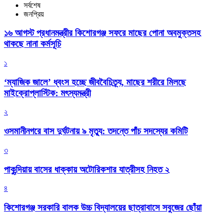
সর্বশেষ
জনপ্রিয়
১৬ আগস্ট প্রধানমন্ত্রীর কিশোরগঞ্জ সফরে মাছের পোনা অবমুক্তসহ
থাকছে নানা কর্মসূচি
১
‘ম্যাজিক জালে’ ধ্বংস হচ্ছে জীববৈচিত্র্য, মাছের শরীরে মিলছে
মাইক্রোপ্লাস্টিক: মৎস্যমন্ত্রী
২
ওসমানীনগরে বাস দুর্ঘটনায় ৯ মৃত্যু: তদন্তে পাঁচ সদস্যের কমিটি
৩
পাকুন্দিয়ায় বাসের ধাক্কায় অটোরিকশার যাত্রীসহ নিহত ২
৪
কিশোরগঞ্জ সরকারি বালক উচ্চ বিদ্যালয়ের ছাত্রাবাসে সবুজের ছোঁয়া