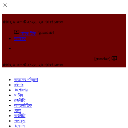
রবিবার, ৯ আগস্ট ২০২৬, ২৪ শ্রাবণ ১৪৩৩
[gtranslate]
লাইভ টিভি
আর্কাইভ
[gtranslate]
রবিবার, ৯ আগস্ট ২০২৬, ২৪ শ্রাবণ ১৪৩৩
আজকের পত্রিকা
সর্বশেষ
কিশোরগঞ্জ
জাতীয়
রাজনীতি
আন্তর্জাতিক
জেলা
অর্থনীতি
খেলাধুলা
বিনোদন