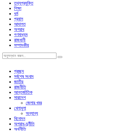
তথ্যপ্রযুক্তি
শিক্ষা
ধর্ম
প্রবাস
আদালত
অপরাধ
গণমাধ্যম
রাজধানী
সম্পাদকীয়
প্রচ্ছদ
সর্বশেষ সংবাদ
জাতীয়
রাজনীতি
আন্তর্জাতিক
সারাদেশ
জেলার খবর
খেলাধুলা
অন্যান্য
বিনোদন
অপরাধ-দুর্নীতি
অর্থনীতি