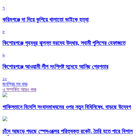
৭
করিমগঞ্জে দা দিয়ে কুপিয়ে খালাতো ভাইকে হত্যা
৮
কিশোরগঞ্জে গৃহবধূর ঝুলন্ত মরদেহ উদ্ধার, স্বামী পুলিশের হেফাজতে
৯
কিশোরগঞ্জে আওয়ামী লীগ সংশ্লিষ্ট সন্দেহে আনিছ গ্রেপ্তার
১০
জনপ্রিয় সব খবর
এ সম্পর্কিত আরও খবর
পাকিস্তানে বিদেশি সংবাদমাধ্যমের ওপর নতুন বিধিনিষেধ, বাড়ছে উদ্বেগ
চাঁদে আছড়ে পড়ছে স্পেসএক্সের পরিত্যক্ত রকেট, তৈরি হতে পারে বিশাল