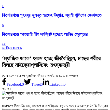
৮
কিশোরগঞ্জে গৃহবধূর ঝুলন্ত মরদেহ উদ্ধার, স্বামী পুলিশের হেফাজতে
৯
কিশোরগঞ্জে আওয়ামী লীগ সংশ্লিষ্ট সন্দেহে আনিছ গ্রেপ্তার
১০
জনপ্রিয় সব খবর
‘ম্যাজিক জালে’ ধ্বংস হচ্ছে জীববৈচিত্র্য, মাছের শরীরে
মিলছে মাইক্রোপ্লাস্টিক: মৎস্যমন্ত্রী
তোফায়েল আহমেদ
প্রকাশিত: শনিবার, ৮ আগস্ট, ২০২৬, ৬:২২ অপরাহ্ণ
Facebook
0
Tweet
0
LinkedIn
0
অ-
অ+
সারাদেশে মিঠাপানির মাছ সংরক্ষণ ও বংশবিস্তার বাড়াতে মাছের অভয়াশ্রম তৈরির উদ্যোগ