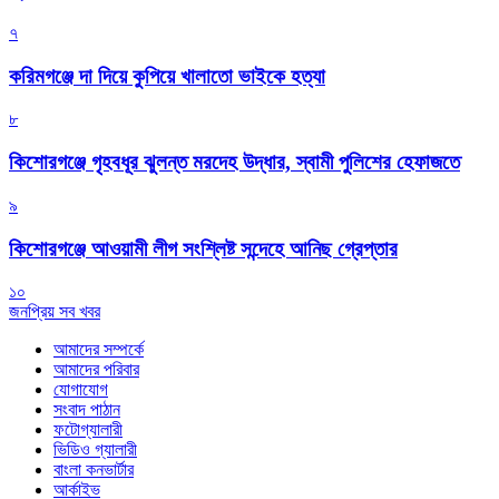
৭
করিমগঞ্জে দা দিয়ে কুপিয়ে খালাতো ভাইকে হত্যা
৮
কিশোরগঞ্জে গৃহবধূর ঝুলন্ত মরদেহ উদ্ধার, স্বামী পুলিশের হেফাজতে
৯
কিশোরগঞ্জে আওয়ামী লীগ সংশ্লিষ্ট সন্দেহে আনিছ গ্রেপ্তার
১০
জনপ্রিয় সব খবর
আমাদের সম্পর্কে
আমাদের পরিবার
যোগাযোগ
সংবাদ পাঠান
ফটোগ্যালারী
ভিডিও গ্যালারী
বাংলা কনভার্টার
আর্কাইভ