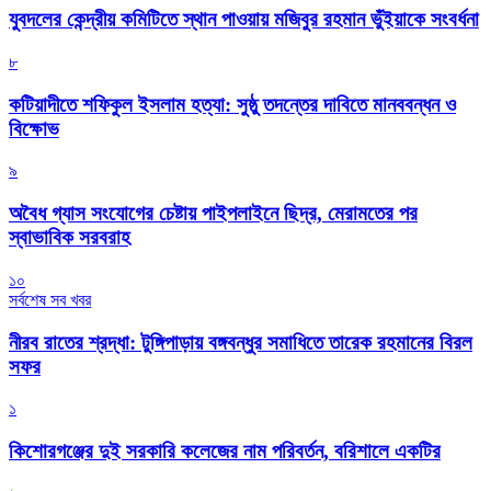
যুবদলের কেন্দ্রীয় কমিটিতে স্থান পাওয়ায় মজিবুর রহমান ভুঁইয়াকে সংবর্ধনা
৮
কটিয়াদীতে শফিকুল ইসলাম হত্যা: সুষ্ঠু তদন্তের দাবিতে মানববন্ধন ও
বিক্ষোভ
৯
অবৈধ গ্যাস সংযোগের চেষ্টায় পাইপলাইনে ছিদ্র, মেরামতের পর
স্বাভাবিক সরবরাহ
১০
সর্বশেষ সব খবর
নীরব রাতের শ্রদ্ধা: টুঙ্গিপাড়ায় বঙ্গবন্ধুর সমাধিতে তারেক রহমানের বিরল
সফর
১
কিশোরগঞ্জের দুই সরকারি কলেজের নাম পরিবর্তন, বরিশালে একটির