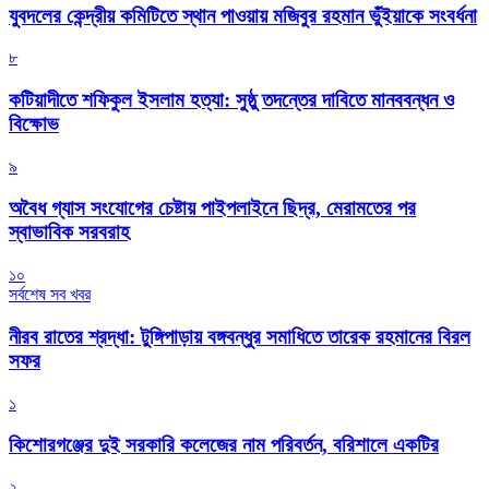
যুবদলের কেন্দ্রীয় কমিটিতে স্থান পাওয়ায় মজিবুর রহমান ভুঁইয়াকে সংবর্ধনা
৮
কটিয়াদীতে শফিকুল ইসলাম হত্যা: সুষ্ঠু তদন্তের দাবিতে মানববন্ধন ও
বিক্ষোভ
৯
অবৈধ গ্যাস সংযোগের চেষ্টায় পাইপলাইনে ছিদ্র, মেরামতের পর
স্বাভাবিক সরবরাহ
১০
সর্বশেষ সব খবর
নীরব রাতের শ্রদ্ধা: টুঙ্গিপাড়ায় বঙ্গবন্ধুর সমাধিতে তারেক রহমানের বিরল
সফর
১
কিশোরগঞ্জের দুই সরকারি কলেজের নাম পরিবর্তন, বরিশালে একটির
২