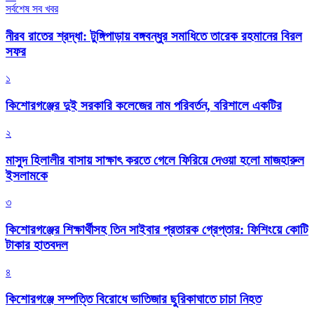
সর্বশেষ সব খবর
নীরব রাতের শ্রদ্ধা: টুঙ্গিপাড়ায় বঙ্গবন্ধুর সমাধিতে তারেক রহমানের বিরল
সফর
১
কিশোরগঞ্জের দুই সরকারি কলেজের নাম পরিবর্তন, বরিশালে একটির
২
মাসুদ হিলালীর বাসায় সাক্ষাৎ করতে গেলে ফিরিয়ে দেওয়া হলো মাজহারুল
ইসলামকে
৩
কিশোরগঞ্জের শিক্ষার্থীসহ তিন সাইবার প্রতারক গ্রেপ্তার: ফিশিংয়ে কোটি
টাকার হাতবদল
৪
কিশোরগঞ্জে সম্পত্তি বিরোধে ভাতিজার ছুরিকাঘাতে চাচা নিহত