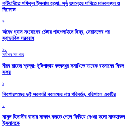
কটিয়াদীতে শফিকুল ইসলাম হত্যা: সুষ্ঠু তদন্তের দাবিতে মানববন্ধন ও
বিক্ষোভ
৯
অবৈধ গ্যাস সংযোগের চেষ্টায় পাইপলাইনে ছিদ্র, মেরামতের পর
স্বাভাবিক সরবরাহ
১০
সর্বশেষ সব খবর
নীরব রাতের শ্রদ্ধা: টুঙ্গিপাড়ায় বঙ্গবন্ধুর সমাধিতে তারেক রহমানের বিরল
সফর
১
কিশোরগঞ্জের দুই সরকারি কলেজের নাম পরিবর্তন, বরিশালে একটির
২
মাসুদ হিলালীর বাসায় সাক্ষাৎ করতে গেলে ফিরিয়ে দেওয়া হলো মাজহারুল
ইসলামকে