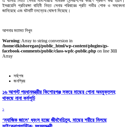
এ ঘটনায় নিহত সেনার নাম-পরিচয় সামরিক সেন্সরশিপের কারণে প্রকাশ করা হয়নি।
ইসরায়েলি প্রতিরক্ষা বাহিনী নিহত সেনার পরিবারের প্রতি গভীর শোক ও সমবেদনা
জানিয়েছে এবং ঘটনাটি তদন্তের ঘোষণা দিয়েছে।
আপনার মতামত লিখুন
Warning
: Array to string conversion in
/home/dkishoreganj/public_html/wp-content/plugins/gs-
facebook-comments/public/class-wpfc-public.php
on line
311
Array
সর্বশেষ
জনপ্রিয়
১৬ আগস্ট প্রধানমন্ত্রীর কিশোরগঞ্জ সফরে মাছের পোনা অবমুক্তসহ
থাকছে নানা কর্মসূচি
১
‘ম্যাজিক জালে’ ধ্বংস হচ্ছে জীববৈচিত্র্য, মাছের শরীরে মিলছে
মাইক্রোপ্লাস্টিক: মৎস্যমন্ত্রী