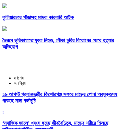
কুলিয়ারচরে গাঁজাসহ মাদক কারবারি আটক
ভৈরবে ছুরিকাঘাতে যুবক নিহত, নৌকা চুরির বিরোধের জেরে হত্যার
অভিযোগ
সর্বশেষ
জনপ্রিয়
১৬ আগস্ট প্রধানমন্ত্রীর কিশোরগঞ্জ সফরে মাছের পোনা অবমুক্তসহ
থাকছে নানা কর্মসূচি
১
‘ম্যাজিক জালে’ ধ্বংস হচ্ছে জীববৈচিত্র্য, মাছের শরীরে মিলছে