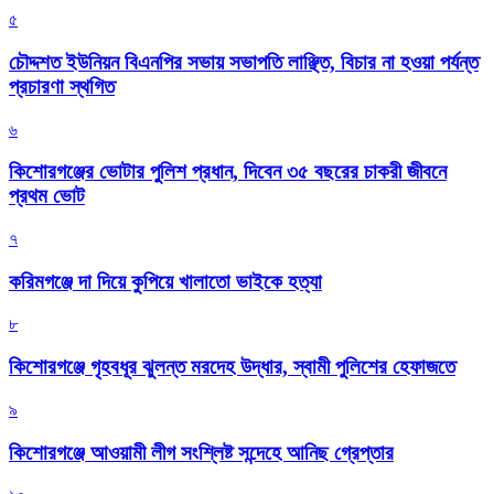
৫
চৌদ্দশত ইউনিয়ন বিএনপির সভায় সভাপতি লাঞ্ছিত, বিচার না হওয়া পর্যন্ত
প্রচারণা স্থগিত
৬
কিশোরগঞ্জের ভোটার পুলিশ প্রধান, দিবেন ৩৫ বছরের চাকরী জীবনে
প্রথম ভোট
৭
করিমগঞ্জে দা দিয়ে কুপিয়ে খালাতো ভাইকে হত্যা
৮
কিশোরগঞ্জে গৃহবধূর ঝুলন্ত মরদেহ উদ্ধার, স্বামী পুলিশের হেফাজতে
৯
কিশোরগঞ্জে আওয়ামী লীগ সংশ্লিষ্ট সন্দেহে আনিছ গ্রেপ্তার