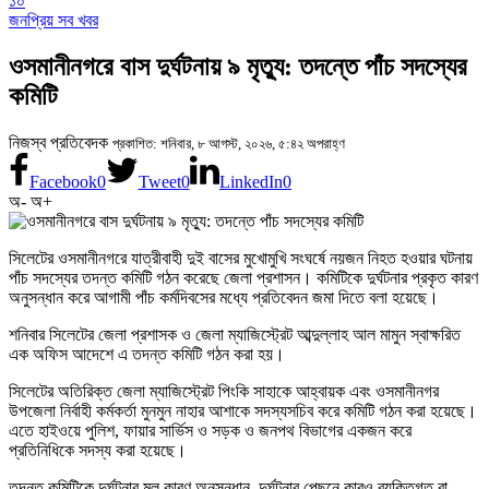
১০
জনপ্রিয় সব খবর
ওসমানীনগরে বাস দুর্ঘটনায় ৯ মৃত্যু: তদন্তে পাঁচ সদস্যের
কমিটি
নিজস্ব প্রতিবেদক
প্রকাশিত: শনিবার, ৮ আগস্ট, ২০২৬, ৫:৪২ অপরাহ্ণ
Facebook
0
Tweet
0
LinkedIn
0
অ-
অ+
সিলেটের ওসমানীনগরে যাত্রীবাহী দুই বাসের মুখোমুখি সংঘর্ষে নয়জন নিহত হওয়ার ঘটনায়
পাঁচ সদস্যের তদন্ত কমিটি গঠন করেছে জেলা প্রশাসন। কমিটিকে দুর্ঘটনার প্রকৃত কারণ
অনুসন্ধান করে আগামী পাঁচ কর্মদিবসের মধ্যে প্রতিবেদন জমা দিতে বলা হয়েছে।
শনিবার সিলেটের জেলা প্রশাসক ও জেলা ম্যাজিস্ট্রেট আব্দুল্লাহ আল মামুন স্বাক্ষরিত
এক অফিস আদেশে এ তদন্ত কমিটি গঠন করা হয়।
সিলেটের অতিরিক্ত জেলা ম্যাজিস্ট্রেট পিংকি সাহাকে আহ্বায়ক এবং ওসমানীনগর
উপজেলা নির্বাহী কর্মকর্তা মুনমুন নাহার আশাকে সদস্যসচিব করে কমিটি গঠন করা হয়েছে।
এতে হাইওয়ে পুলিশ, ফায়ার সার্ভিস ও সড়ক ও জনপথ বিভাগের একজন করে
প্রতিনিধিকে সদস্য করা হয়েছে।
তদন্ত কমিটিকে দুর্ঘটনার মূল কারণ অনুসন্ধান, দুর্ঘটনার পেছনে কারও ব্যক্তিগত বা